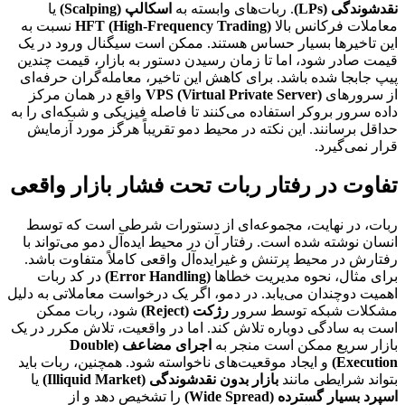
نقدشوندگی (LPs)
. ربات‌های وابسته به
اسکالپ (Scalping)
یا
معاملات فرکانس بالا
HFT (High-Frequency Trading)
نسبت به
این تاخیرها بسیار حساس هستند. ممکن است سیگنال ورود در یک
قیمت صادر شود، اما تا زمان رسیدن دستور به بازار، قیمت چندین
پیپ جابجا شده باشد. برای کاهش این تاخیر، معامله‌گران حرفه‌ای
از سرورهای
VPS (Virtual Private Server)
واقع در همان مرکز
داده سرور بروکر استفاده می‌کنند تا فاصله فیزیکی و شبکه‌ای را به
حداقل برسانند. این نکته در محیط دمو تقریباً هرگز مورد آزمایش
قرار نمی‌گیرد.
تفاوت در رفتار ربات تحت فشار بازار واقعی
ربات، در نهایت، مجموعه‌ای از دستورات شرطی است که توسط
انسان نوشته شده است. رفتار آن در محیط ایده‌آل دمو می‌تواند با
رفتارش در محیط پرتنش و غیرایده‌آل واقعی کاملاً متفاوت باشد.
برای مثال، نحوه مدیریت خطاها
(Error Handling)
در کد ربات
اهمیت دوچندان می‌یابد. در دمو، اگر یک درخواست معاملاتی به دلیل
مشکلات شبکه توسط سرور
رژکت (Reject)
شود، ربات ممکن
است به سادگی دوباره تلاش کند. اما در واقعیت، تلاش مکرر در یک
بازار سریع ممکن است منجر به
اجرای مضاعف (Double
Execution)
و ایجاد موقعیت‌های ناخواسته شود. همچنین، ربات باید
بتواند شرایطی مانند
بازار بدون نقدشوندگی (Illiquid Market)
یا
اسپرد بسیار گسترده (Wide Spread)
را تشخیص دهد و از