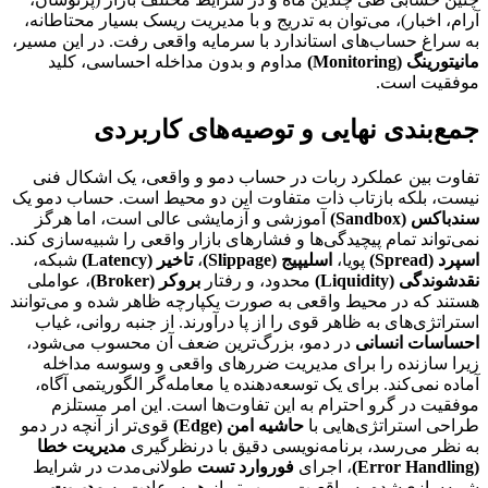
آرام، اخبار)، می‌توان به تدریج و با مدیریت ریسک بسیار محتاطانه،
به سراغ حساب‌های استاندارد با سرمایه واقعی رفت. در این مسیر،
مانیتورینگ (Monitoring)
مداوم و بدون مداخله احساسی، کلید
موفقیت است.
جمع‌بندی نهایی و توصیه‌های کاربردی
تفاوت بین عملکرد ربات در حساب دمو و واقعی، یک اشکال فنی
نیست، بلکه بازتاب ذات متفاوت این دو محیط است. حساب دمو یک
سندباکس (Sandbox)
آموزشی و آزمایشی عالی است، اما هرگز
نمی‌تواند تمام پیچیدگی‌ها و فشارهای بازار واقعی را شبیه‌سازی کند.
اسپرد (Spread)
پویا،
اسلیپیج (Slippage)
،
تاخیر (Latency)
شبکه،
نقدشوندگی (Liquidity)
محدود، و رفتار
بروکر (Broker)
، عواملی
هستند که در محیط واقعی به صورت یکپارچه ظاهر شده و می‌توانند
استراتژی‌های به ظاهر قوی را از پا درآورند. از جنبه روانی، غیاب
احساسات انسانی
در دمو، بزرگ‌ترین ضعف آن محسوب می‌شود،
زیرا سازنده را برای مدیریت ضررهای واقعی و وسوسه مداخله
آماده نمی‌کند. برای یک توسعه‌دهنده یا معامله‌گر الگوریتمی آگاه،
موفقیت در گرو احترام به این تفاوت‌ها است. این امر مستلزم
طراحی استراتژی‌هایی با
حاشیه امن (Edge)
قوی‌تر از آنچه در دمو
به نظر می‌رسد، برنامه‌نویسی دقیق با درنظرگیری
مدیریت خطا
(Error Handling)
، اجرای
فوروارد تست
طولانی‌مدت در شرایط
شبیه‌سازی‌شده به واقعیت، و مهم‌تر از همه، عادت به
مدیریت