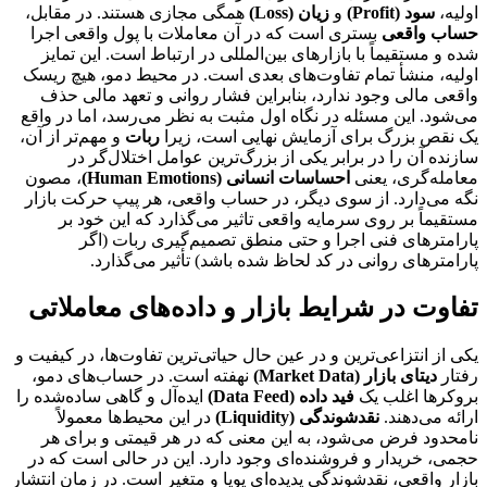
اولیه،
سود (Profit)
و
زیان (Loss)
همگی مجازی هستند. در مقابل،
حساب واقعی
بستری است که در آن معاملات با پول واقعی اجرا
شده و مستقیماً با بازارهای بین‌المللی در ارتباط است. این تمایز
اولیه، منشأ تمام تفاوت‌های بعدی است. در محیط دمو، هیچ ریسک
واقعی مالی وجود ندارد، بنابراین فشار روانی و تعهد مالی حذف
می‌شود. این مسئله در نگاه اول مثبت به نظر می‌رسد، اما در واقع
یک نقص بزرگ برای آزمایش نهایی است، زیرا
ربات
و مهم‌تر از آن،
سازنده آن را در برابر یکی از بزرگ‌ترین عوامل اختلال‌گر در
معامله‌گری، یعنی
احساسات انسانی (Human Emotions)
، مصون
نگه می‌دارد. از سوی دیگر، در حساب واقعی، هر پیپ حرکت بازار
مستقیماً بر روی سرمایه واقعی تاثیر می‌گذارد که این خود بر
پارامترهای فنی اجرا و حتی منطق تصمیم‌گیری ربات (اگر
پارامترهای روانی در کد لحاظ شده باشد) تأثیر می‌گذارد.
تفاوت در شرایط بازار و داده‌های معاملاتی
یکی از انتزاعی‌ترین و در عین حال حیاتی‌ترین تفاوت‌ها، در کیفیت و
رفتار
دیتای بازار (Market Data)
نهفته است. در حساب‌های دمو،
بروکرها اغلب یک
فید داده (Data Feed)
ایده‌آل و گاهی ساده‌شده را
ارائه می‌دهند.
نقدشوندگی (Liquidity)
در این محیط‌ها معمولاً
نامحدود فرض می‌شود، به این معنی که در هر قیمتی و برای هر
حجمی، خریدار و فروشنده‌ای وجود دارد. این در حالی است که در
بازار واقعی، نقدشوندگی پدیده‌ای پویا و متغیر است. در زمان انتشار