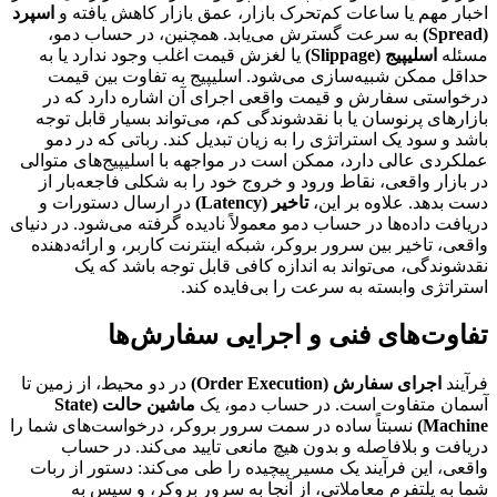
اخبار مهم یا ساعات کم‌تحرک بازار، عمق بازار کاهش یافته و
اسپرد
(Spread)
به سرعت گسترش می‌یابد. همچنین، در حساب دمو،
مسئله
اسلیپیج (Slippage)
یا لغزش قیمت اغلب وجود ندارد یا به
حداقل ممکن شبیه‌سازی می‌شود. اسلیپیج به تفاوت بین قیمت
درخواستی سفارش و قیمت واقعی اجرای آن اشاره دارد که در
بازارهای پرنوسان یا با نقدشوندگی کم، می‌تواند بسیار قابل توجه
باشد و سود یک استراتژی را به زیان تبدیل کند. رباتی که در دمو
عملکردی عالی دارد، ممکن است در مواجهه با اسلیپیج‌های متوالی
در بازار واقعی، نقاط ورود و خروج خود را به شکلی فاجعه‌بار از
دست بدهد. علاوه بر این،
تاخیر (Latency)
در ارسال دستورات و
دریافت داده‌ها در حساب دمو معمولاً نادیده گرفته می‌شود. در دنیای
واقعی، تاخیر بین سرور بروکر، شبکه اینترنت کاربر، و ارائه‌دهنده
نقدشوندگی، می‌تواند به اندازه کافی قابل توجه باشد که یک
استراتژی وابسته به سرعت را بی‌فایده کند.
تفاوت‌های فنی و اجرایی سفارش‌ها
فرآیند
اجرای سفارش (Order Execution)
در دو محیط، از زمین تا
آسمان متفاوت است. در حساب دمو، یک
ماشین حالت (State
Machine)
نسبتاً ساده در سمت سرور بروکر، درخواست‌های شما را
دریافت و بلافاصله و بدون هیچ مانعی تایید می‌کند. در حساب
واقعی، این فرآیند یک مسیر پیچیده را طی می‌کند: دستور از ربات
شما به پلتفرم معاملاتی، از آنجا به سرور بروکر، و سپس به