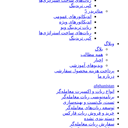
ربات‌های ساخت استراتژی‌ها
کپی تریدینگ
متاتريدر 5
اندیکاتورهای عمومی
اندیکاتورهای ویژه
ربات تریدینگ ویو
ربات‌های ساخت استراتژی‌ها
کپی تریدینگ
وبلاگ
بلاگ
همه مطالب
اخبار
ویدیوهای آموزشی
پرداخت هزینه محصول سفارشی
درباره ما
afghanistan
انواع ربات و اکسپرت معامله‌گر
برنامه‌نویسی ربات معامله‌گر
تست، بک‌تست و بهینه‌سازی
توسعه ربات‌های معامله‌گر
خرید و فروش ربات فارکس
دسته بندی نشده
سفارش ربات معامله‌گر