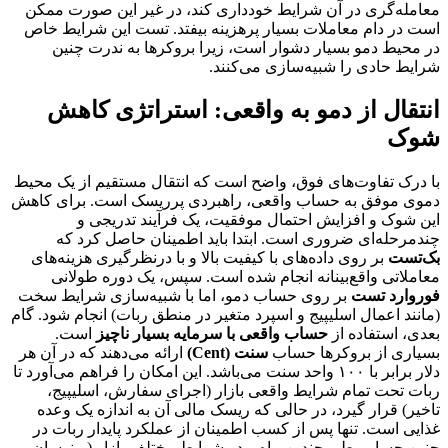
معامله‌گری در آن شرایط خودداری کند، در غیر این صورت ممکن
است در دام معاملات بسیار پرهزینه بیفتد. تست این شرایط خاص
در محیط دمو بسیار دشوار است، زیرا بروکرها به ندرت چنین
شرایط حادی را شبیه‌سازی می‌کنند.
انتقال از دمو به واقعی: استراتژی کاهش
شوک
با درک تفاوت‌های فوق، واضح است که انتقال مستقیم از یک محیط
دموی موفق به حساب واقعی، راهبردی پرریسک است. برای کاهش
این شوک و افزایش احتمال موفقیت، یک فرآیند تدریجی و
چندمرحله‌ای ضروری است. ابتدا باید اطمینان حاصل کرد که
بک‌تست
بر روی داده‌های با کیفیت بالا و با درنظرگیری هزینه‌های
معاملاتی واقع‌بینانه انجام شده است. سپس، یک دوره طولانی
فوروارد تست
بر روی حساب دمو، اما با شبیه‌سازی شرایط سخت
(مانند اعمال اسلیپیج و اسپرد متغیر در منطق ربات) انجام شود. گام
بعدی، استفاده از
حساب واقعی با سرمایه بسیار ناچیز
است.
بسیاری از بروکرها حساب
سنت (Cent)
ارائه می‌دهند که در آن هر
دلار برابر با ۱۰۰ واحد سنت می‌باشد. این امکان را فراهم می‌آورد تا
ربات تحت تمام شرایط واقعی بازار (اجرای سفارش، اسلیپیج،
تاخیر) قرار گیرد، در حالی که ریسک مالی آن به اندازه یک وعده
غذایی است. تنها پس از کسب اطمینان از عملکرد پایدار ربات در
چنین حسابی طی چندین ماه و در شرایط مختلف بازار (پرنوسان،