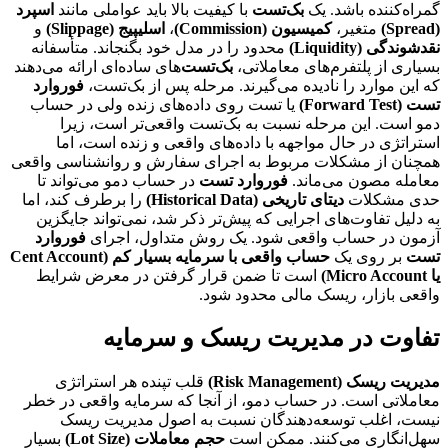
گمراه‌کننده باشد. یک
بک‌تست
با کیفیت بالا باید عواملی مانند
اسپرد
(Spread)
متغیر،
کمیسیون (Commission)
،
اسلیپیج (Slippage)
و
نقدشوندگی (Liquidity)
محدود را در مدل خود بگنجاند. متأسفانه
بسیاری از پلتفرم‌های معاملاتی،
بک‌تست
‌های ساده‌ای ارائه می‌دهند
که این موارد را نادیده می‌گیرند. مرحله پس از بک‌تست،
فوروارد
تست (Forward Test)
یا تست روی داده‌های زنده ولی در حساب
دمو است. این مرحله نسبت به بک‌تست واقعی‌تر است، زیرا
استراتژی در حال مواجهه با داده‌های واقعی و زنده است، اما
همچنان از مشکلات مربوط به اجرای سفارش و روانشناسی واقعی
معامله مصون می‌ماند.
فوروارد تست
در حساب دمو می‌تواند تا
حدی مشکلات
دیتای تاریخی (Historical Data)
را برطرف کند، اما
به دلیل تفاوت‌های اجرایی که پیش‌تر ذکر شد، نمی‌تواند جایگزین
آزمون در حساب واقعی شود. یک روش متداول، اجرای
فوروارد
تست
بر روی یک
حساب واقعی با سرمایه بسیار کم (Cent Account
یا Micro Account)
است تا ضمن قرار گرفتن در معرض شرایط
واقعی بازار، ریسک مالی محدود شود.
تفاوت در مدیریت ریسک و سرمایه
مدیریت ریسک (Risk Management)
قلب تپنده هر استراتژی
معاملاتی است. در حساب دمو، از آنجا که سرمایه واقعی در خطر
نیست، اغلب توسعه‌دهندگان نسبت به اصول مدیریت ریسک
سهل‌انگاری می‌کنند. ممکن است
حجم معاملات (Lot Size)
بسیار