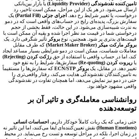
تامین‌کننده نقدشوندگی (Liquidity Provider)
یا بازار بین‌بانکی
ارسال می‌شود. در هر یک از این مراحل، ممکن است تاخیر، رد
درخواست، یا تغییر شرایط رخ دهد.
اجرای جزئی (Partial Fill)
یک
سفارش بزرگ، پدیده‌ای رایج در حساب‌های واقعی است که در دمو
به ندرت شبیه‌سازی می‌شود. در این حالت، فقط بخشی از حجم
درخواستی شما در قیمت مد نظر اجرا شده و بقیه آن ممکن است با
قیمت‌های بدتری پر شود. همچنین، نوع
بروکر
تأثیر شگرفی دارد. یک
بروکر مارکت میکر (Market Maker Broker)
که طرف مقابل
معاملات شماست، ممکن است در دمو شرایطی بسیار مساعد ایجاد
کند، اما در حساب واقعی با استفاده از حق
رژکت کردن (Rejecting)
یا
ریروت کردن (Re-quoting)
سفارش‌ها، شرایط را به نفع خود
تغییر دهد. در مقابل، یک
بروکر ECN/STP
که سفارش‌ها را مستقیماً
به تامین‌کنندگان نقدشوندگی هدایت می‌کند، رفتار واقعی‌تری را
حتی در دمو نیز نمایش می‌دهد، اما همچنان تفاوت در نقدشوندگی
واقعی مشهود خواهد بود.
روانشناسی معامله‌گری و تاثیر آن بر
توسعه‌دهنده
حتی زمانی که یک ربات کاملاً خودکار داریم،
احساسات انسانی
(Human Emotions)
نقش تعیین‌کننده‌ای ایفا می‌کنند، اما این تاثیر نه
در زمان اجرا، بلکه در مراحل توسعه و تست رخ می‌نماید. در محیط