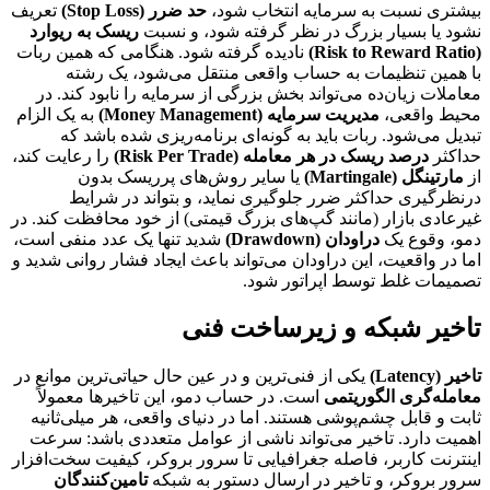
بیشتری نسبت به سرمایه انتخاب شود،
حد ضرر (Stop Loss)
تعریف
نشود یا بسیار بزرگ در نظر گرفته شود، و نسبت
ریسک به ریوارد
(Risk to Reward Ratio)
نادیده گرفته شود. هنگامی که همین ربات
با همین تنظیمات به حساب واقعی منتقل می‌شود، یک رشته
معاملات زیان‌ده می‌تواند بخش بزرگی از سرمایه را نابود کند. در
محیط واقعی،
مدیریت سرمایه (Money Management)
به یک الزام
تبدیل می‌شود. ربات باید به گونه‌ای برنامه‌ریزی شده باشد که
حداکثر
درصد ریسک در هر معامله (Risk Per Trade)
را رعایت کند،
از
مارتینگل (Martingale)
یا سایر روش‌های پرریسک بدون
درنظرگیری حداکثر ضرر جلوگیری نماید، و بتواند در شرایط
غیرعادی بازار (مانند گپ‌های بزرگ قیمتی) از خود محافظت کند. در
دمو، وقوع یک
دراودان (Drawdown)
شدید تنها یک عدد منفی است،
اما در واقعیت، این دراودان می‌تواند باعث ایجاد فشار روانی شدید و
تصمیمات غلط توسط اپراتور شود.
تاخیر شبکه و زیرساخت فنی
تاخیر (Latency)
یکی از فنی‌ترین و در عین حال حیاتی‌ترین موانع در
معامله‌گری الگوریتمی
است. در حساب دمو، این تاخیرها معمولاً
ثابت و قابل چشم‌پوشی هستند. اما در دنیای واقعی، هر میلی‌ثانیه
اهمیت دارد. تاخیر می‌تواند ناشی از عوامل متعددی باشد: سرعت
اینترنت کاربر، فاصله جغرافیایی تا سرور بروکر، کیفیت سخت‌افزار
سرور بروکر، و تاخیر در ارسال دستور به شبکه
تامین‌کنندگان