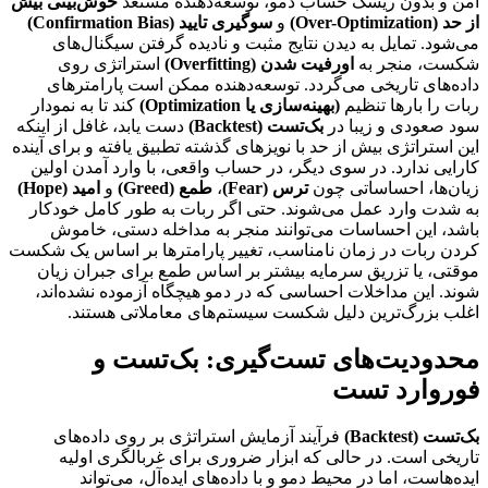
امن و بدون ریسک حساب دمو، توسعه‌دهنده مستعد
خوش‌بینی بیش
از حد (Over-Optimization)
و
سوگیری تایید (Confirmation Bias)
می‌شود. تمایل به دیدن نتایج مثبت و نادیده گرفتن سیگنال‌های
شکست، منجر به
اورفیت شدن (Overfitting)
استراتژی روی
داده‌های تاریخی می‌گردد. توسعه‌دهنده ممکن است پارامترهای
ربات را بارها تنظیم
(بهینه‌سازی یا Optimization)
کند تا به نمودار
سود صعودی و زیبا در
بک‌تست (Backtest)
دست یابد، غافل از اینکه
این استراتژی بیش از حد با نویزهای گذشته تطبیق یافته و برای آینده
کارایی ندارد. در سوی دیگر، در حساب واقعی، با وارد آمدن اولین
زیان‌ها، احساساتی چون
ترس (Fear)
،
طمع (Greed)
و
امید (Hope)
به شدت وارد عمل می‌شوند. حتی اگر ربات به طور کامل خودکار
باشد، این احساسات می‌توانند منجر به مداخله دستی، خاموش
کردن ربات در زمان نامناسب، تغییر پارامترها بر اساس یک شکست
موقتی، یا تزریق سرمایه بیشتر بر اساس طمع برای جبران زیان
شوند. این مداخلات احساسی که در دمو هیچگاه آزموده نشده‌اند،
اغلب بزرگ‌ترین دلیل شکست سیستم‌های معاملاتی هستند.
محدودیت‌های تست‌گیری: بک‌تست و
فوروارد تست
بک‌تست (Backtest)
فرآیند آزمایش استراتژی بر روی داده‌های
تاریخی است. در حالی که ابزار ضروری برای غربالگری اولیه
ایده‌هاست، اما در محیط دمو و با داده‌های ایده‌آل، می‌تواند