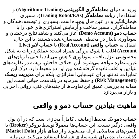
ورود به دنیای
معامله‌گری الگوریتمی (Algorithmic Trading)
و
استفاده از
ربات معامله‌گر (Trading Robot/EAs)
، مسیری
هیجان‌انگیز و در عین حال پیچیده است. بسیاری از توسعه‌دهندگان و
معامله‌گران، مسیر ساخت و آزمایش استراتژی‌های خود را با
حساب دمو (Demo Account)
آغاز می‌کنند و شاهد نتایج درخشان و
سودآوری پایدار در محیطی شبیه‌سازی‌شده هستند. با این حال،
انتقال به
حساب واقعی (Real Account)
یا
حساب لایو (Live
Account)
اغلب با شوک بزرگی همراه است: عملکرد ربات به شکل
محسوسی تنزل یافته، سودآوری کاهش می‌یابد یا حتی با زیان‌های
غیرمنتظره مواجه می‌شوند. این اختلاف فاحش، ریشه در تفاوت‌های
بنیادین و اغلب نادیده گرفته‌شده بین این دو محیط دارد. درک این
تمایزات، نه تنها برای عیب‌یابی استراتژی، بلکه برای
مدیریت ریسک
(Risk Management)
و حفظ سرمایه در بلندمدت حیاتی است. این
مقاله به بررسی عمیق این تفاوت‌ها از جنبه‌های فنی، روانی، اجرایی
و بازار می‌پردازد.
ماهیت بنیادین حساب دمو و واقعی
حساب دمو
یک محیط آزمایشی کامل‌اً مجازی است که در آن پول
واقعی درگیر نیست. این حساب‌ها معمولاً توسط
بروکر (Broker)
یا
پلتفرم‌های معاملاتی ارائه می‌شوند و از
دیتای بازار (Market Data)
گذشته یا زنده برای شبیه‌سازی شرایط استفاده می‌کنند. سرمایه