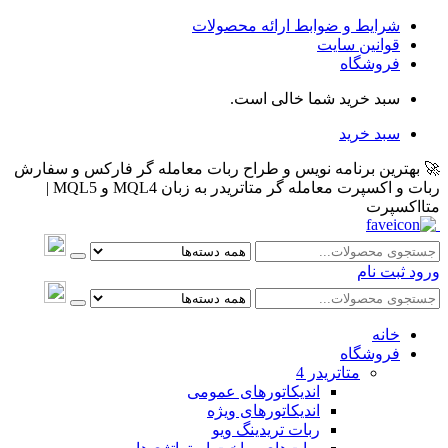
شرایط و ضوابط ارائه محصولات
قوانین سایت
فروشگاه
سبد خرید شما خالی است.
سبد خرید
🚀 بهترین برنامه نویس و طراح ربات معامله گر فارکس و سفارش
ربات و اکسپرت معامله گر متاتریدر به زبان MQL4 و MQL5 |
متااکسپرت
ورود
ثبت نام
خانه
فروشگاه
متاتريدر 4
اندیکاتورهای عمومی
اندیکاتورهای ویژه
ربات تریدینگ ویو