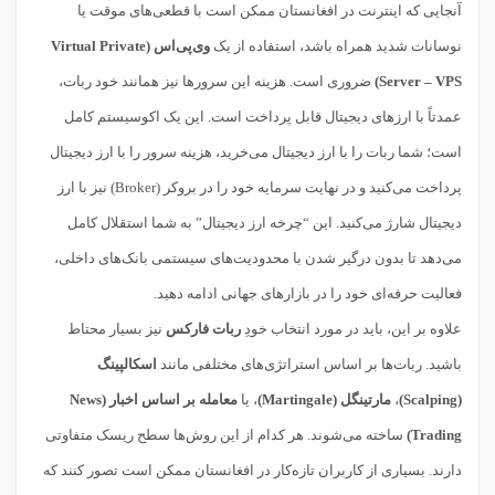
آنجایی که اینترنت در افغانستان ممکن است با قطعی‌های موقت یا
نوسانات شدید همراه باشد، استفاده از یک
وی‌پی‌اس (Virtual Private
Server – VPS)
ضروری است. هزینه این سرورها نیز همانند خود ربات،
عمدتاً با ارزهای دیجیتال قابل پرداخت است. این یک اکوسیستم کامل
است؛ شما ربات را با ارز دیجیتال می‌خرید، هزینه سرور را با ارز دیجیتال
پرداخت می‌کنید و در نهایت سرمایه خود را در بروکر (Broker) نیز با ارز
دیجیتال شارژ می‌کنید. این “چرخه ارز دیجیتال” به شما استقلال کامل
می‌دهد تا بدون درگیر شدن با محدودیت‌های سیستمی بانک‌های داخلی،
فعالیت حرفه‌ای خود را در بازارهای جهانی ادامه دهید.
علاوه بر این، باید در مورد انتخاب خودِ
ربات فارکس
نیز بسیار محتاط
باشید. ربات‌ها بر اساس استراتژی‌های مختلفی مانند
اسکالپینگ
(Scalping)
،
مارتینگل (Martingale)
، یا
معامله بر اساس اخبار (News
Trading)
ساخته می‌شوند. هر کدام از این روش‌ها سطح ریسک متفاوتی
دارند. بسیاری از کاربران تازه‌کار در افغانستان ممکن است تصور کنند که