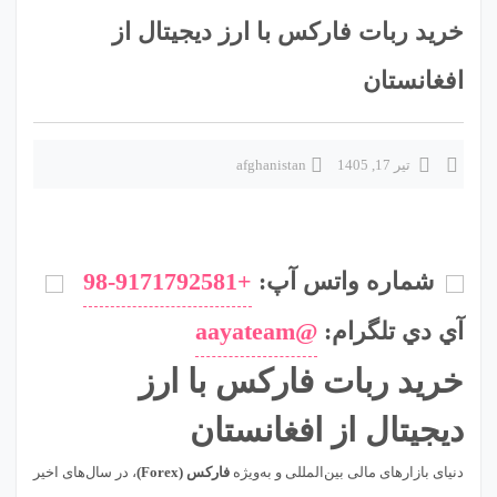
خرید ربات فارکس با ارز دیجیتال از
افغانستان
تیر 17, 1405
afghanistan
شماره واتس آپ:
+98-9171792581
آي دي تلگرام:
@aayateam
خرید ربات فارکس با ارز
دیجیتال از افغانستان
دنیای بازارهای مالی بین‌المللی و به‌ویژه
فارکس (Forex)
، در سال‌های اخیر