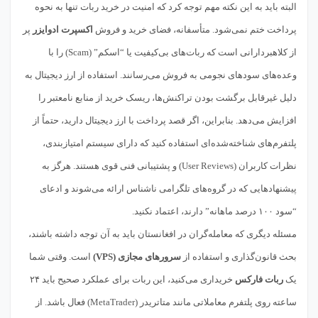
البته باید به این نکته مهم توجه کرد که امنیت در خرید ربات تنها به نحوه
پرداخت ختم نمی‌شود. متأسفانه، فضای خرید و فروش
اکسپرت ادوایزر
پر
از کلاهبردارانی است که ربات‌های بی‌کیفیت یا “اسکم” (Scam) را با
وعده‌های سودهای نجومی به فروش می‌رسانند. استفاده از ارز دیجیتال به
دلیل غیرقابل برگشت بودن تراکنش‌ها، ریسک خرید از منابع نامعتبر را
افزایش می‌دهد. بنابراین، اگر قصد پرداخت با ارز دیجیتال دارید، حتماً از
پلتفرم‌های شناخته‌شده‌ای استفاده کنید که دارای سیستم امتیازبندی،
نظرات کاربران (User Reviews) و پشتیبانی فنی قوی هستند. هرگز به
پیشنهادهایی که در گروه‌های تلگرامی ناشناس ارائه می‌شوند و ادعای
“سود ۱۰۰ درصد ماهانه” دارند، اعتماد نکنید.
مسئله دیگری که معامله‌گران در افغانستان باید به آن توجه داشته باشند،
بحث قانون‌گذاری و استفاده از
سرورهای مجازی (VPS)
است. وقتی شما
یک
ربات فارکس
خریداری می‌کنید، این ربات برای عملکرد صحیح باید ۲۴
ساعته روی پلتفرم معاملاتی مانند متاتریدر (MetaTrader) فعال باشد. از