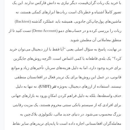
با خرید یک ربات گران‌قیمت، دیگر نیازی به دانش فارکس ندارند. این یک
تصور کاملاً اشتباه و خطرناک است. ربات‌ها ابزارهای کمکی هستند، نه
ماشین‌های پول‌چاپ‌کن جادویی. همیشه باید عملکرد گذشته (Backtest)
ربات را بررسی کرده و در حساب‌های دمو (Demo Account) تست کنید تا از
منطق معاملاتی آن مطمئن شوید.
در نهایت، پاسخ به سؤال اصلی یعنی “آیا فقط با ارز دیجیتال می‌توان خرید
کرد؟” یک بله‌ی قاطعانه با کمی اغماض است. اگرچه روش‌های جایگزین
برای خرید وجود دارد، اما به دلیل هزینه‌های سربار، تأخیرهای زیاد و موانع
قانونی، در عمل این روش‌ها برای یک تریدر فعال در افغانستان منطقی
نیستند. استفاده از ارزهای دیجیتال، به‌ویژه
تتر (USDT)
، نه تنها به دلیل
حذف واسطه‌ها، بلکه به دلیل فراهم کردن امکانِ ورود به بازارهای جهانی
برای افرادی که از سیستم بانکی سنتی محروم هستند، یک مزیت رقابتی
بزرگ محسوب می‌شود. در دنیای جدید مالی، تکنولوژی بلاک‌چین به
معامله‌گران افغانستانی اجازه داده است تا پابه‌پای تریدرهای سایر نقاط