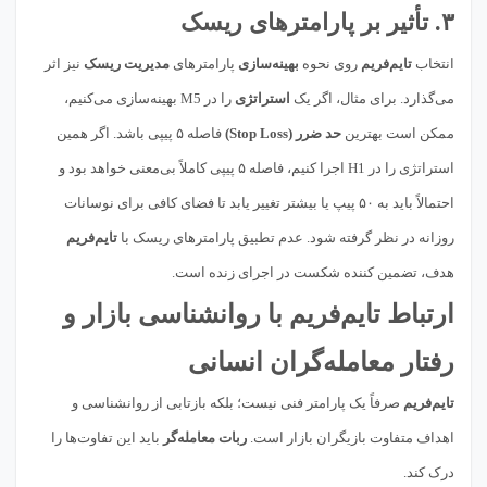
۳. تأثیر بر پارامترهای ریسک
انتخاب
تایم‌فریم
روی نحوه
بهینه‌سازی
پارامترهای
مدیریت ریسک
نیز اثر
می‌گذارد. برای مثال، اگر یک
استراتژی
را در M5 بهینه‌سازی می‌کنیم،
ممکن است بهترین
حد ضرر (Stop Loss)
فاصله ۵ پیپی باشد. اگر همین
استراتژی را در H1 اجرا کنیم، فاصله ۵ پیپی کاملاً بی‌معنی خواهد بود و
احتمالاً باید به ۵۰ پیپ یا بیشتر تغییر یابد تا فضای کافی برای نوسانات
روزانه در نظر گرفته شود. عدم تطبیق پارامترهای ریسک با
تایم‌فریم
هدف، تضمین کننده شکست در اجرای زنده است.
ارتباط تایم‌فریم با روانشناسی بازار و
رفتار معامله‌گران انسانی
تایم‌فریم
صرفاً یک پارامتر فنی نیست؛ بلکه بازتابی از روانشناسی و
اهداف متفاوت بازیگران بازار است.
ربات معامله‌گر
باید این تفاوت‌ها را
درک کند.