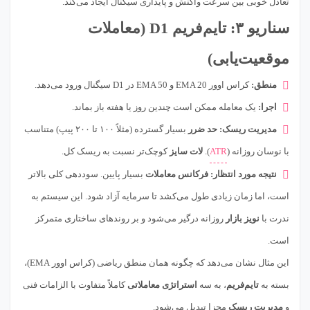
تعادل خوبی بین سرعت واکنش و پایداری سیگنال ایجاد می‌کند.
سناریو ۳: تایم‌فریم D1 (معاملات
موقعیت‌یابی)
منطق:
کراس اوور EMA 20 و EMA 50 در D1 سیگنال ورود می‌دهد.
اجرا:
یک معامله ممکن است چندین روز یا هفته باز بماند.
مدیریت ریسک:
حد ضرر
بسیار گسترده (مثلاً ۱۰۰ تا ۲۰۰ پیپ) متناسب
با نوسان روزانه (
ATR
).
لات سایز
کوچک‌تر نسبت به ریسک کل.
نتیجه مورد انتظار:
فرکانس معاملات
بسیار پایین. سوددهی کلی بالاتر
است، اما زمان زیادی طول می‌کشد تا سرمایه آزاد شود. این سیستم به
ندرت با
نویز بازار
روزانه درگیر می‌شود و بر روندهای ساختاری متمرکز
است.
این مثال نشان می‌دهد که چگونه همان منطق ریاضی (کراس اوور EMA)،
بسته به
تایم‌فریم
، به سه
استراتژی معاملاتی
کاملاً متفاوت با الزامات فنی
و
مدیریت ریسک
مجزا تبدیل می‌شود.