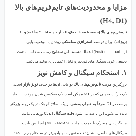
مزایا و محدودیت‌های تایم‌فریم‌های بالا
(H4, D1)
تایم‌فریم‌های بالا (Higher Timeframes)
، از جمله H4 (۴ ساعته) و D1
(روزانه)، برای توسعه
استراتژی معاملاتی
روندی یا موقعیت‌یابی
(Positional Trading) ایده‌آل هستند. این سطوح زمانی به دلیل ماهیت
تجمعی خود، سیگنال‌های قوی‌تر و قابل اعتمادتری تولید می‌کنند.
۱. استحکام سیگنال و کاهش نویز
بزرگترین مزیت
تایم‌فریم‌های بالا
، توانایی آن‌ها در حذف
نویز بازار
است.
یک حرکت قیمتی که در M1 ممکن است یک معکوس شدن موقت به نظر
برسد، در D1 صرفاً به عنوان بخشی از یک اصلاح کوچک در یک روند بزرگتر
دیده می‌شود. این باعث می‌شود
دقت سیگنال
اندیکاتورهایی مانند
میانگین‌های متحرک بلندمدت (مانند EMA 50 یا 200) افزایش یابد و
سیگنال‌های حاصل، نشان‌دهنده تغییرات بنیادین‌تر در ساختار بازار باشند.