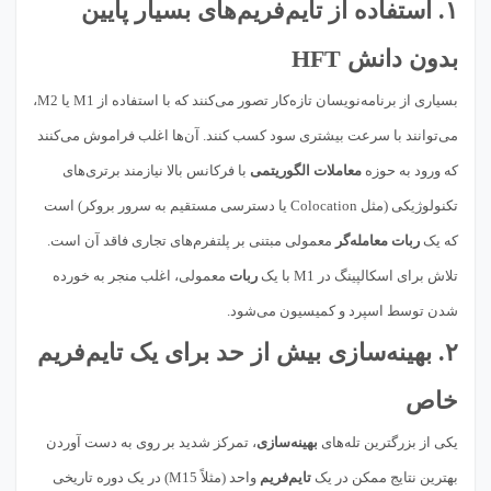
۱. استفاده از تایم‌فریم‌های بسیار پایین
بدون دانش HFT
بسیاری از برنامه‌نویسان تازه‌کار تصور می‌کنند که با استفاده از M1 یا M2،
می‌توانند با سرعت بیشتری سود کسب کنند. آن‌ها اغلب فراموش می‌کنند
که ورود به حوزه
معاملات الگوریتمی
با فرکانس بالا نیازمند برتری‌های
تکنولوژیکی (مثل Colocation یا دسترسی مستقیم به سرور بروکر) است
که یک
ربات معامله‌گر
معمولی مبتنی بر پلتفرم‌های تجاری فاقد آن است.
تلاش برای اسکالپینگ در M1 با یک
ربات
معمولی، اغلب منجر به خورده
شدن توسط اسپرد و کمیسیون می‌شود.
۲. بهینه‌سازی بیش از حد برای یک تایم‌فریم
خاص
یکی از بزرگترین تله‌های
بهینه‌سازی
، تمرکز شدید بر روی به دست آوردن
بهترین نتایج ممکن در یک
تایم‌فریم
واحد (مثلاً M15) در یک دوره تاریخی