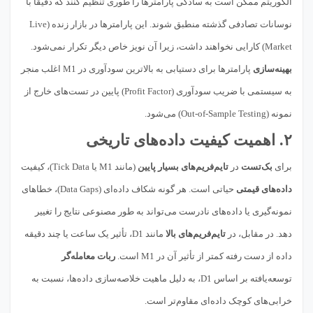
الگوریتم ممکن است به سادگی پارامترها را طوری تنظیم کنند که دقیقاً با
نوسانات تصادفی گذشته منطبق شوند. این پارامترها در بازار زنده (Live
Market) کارایی نخواهند داشت، زیرا آن نویز خاص دیگر تکرار نمی‌شود.
بهینه‌سازی
پارامترها برای دستیابی به بالاترین سودآوری در M1 اغلب منجر
به سیستمی با ضریب سودآوری (Profit Factor) پایین در تست‌های خارج از
نمونه (Out-of-Sample Testing) می‌شود.
۲. اهمیت کیفیت داده‌های تاریخی
برای
بک‌تست
در
تایم‌فریم‌های بسیار پایین
(مانند M1 یا Tick Data)، کیفیت
داده‌های قیمتی
حیاتی است. هر گونه شکاف داده‌ای (Data Gaps)، خطاهای
نمونه‌گیری یا داده‌های نادرست می‌تواند به طور مصنوعی نتایج را تغییر
دهد. در مقابل، در
تایم‌فریم‌های بالا
مانند D1، تأثیر یک ساعت یا چند دقیقه
داده از دست رفته کمتر از تأثیر آن در M1 است.
ربات معامله‌گر
توسعه‌یافته بر اساس D1، به دلیل ماهیت خلاصه‌سازی داده‌ها، نسبت به
خرابی‌های کوچک داده‌ای مقاوم‌تر است.