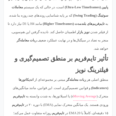
پایین (Ultra-Low Timeframes)
است، در حالی که یک سیستم
معاملات
سوئینگ (Swing Trading)
که بر پایه شناسایی روندهای چند روزه بنا شده،
به
تایم‌فریم‌های بلندمدت (Higher Timeframes)
مانند H4 یا D1 نیاز دارد تا
از فیلتر شدن
نویز بازار
اطمینان حاصل کند. نادیده گرفتن این هم‌سویی،
منجر به تضاد در سیگنال‌ها و در نهایت عملکرد ضعیف
ربات معامله‌گر
خواهد شد.
تأثیر تایم‌فریم بر منطق تصمیم‌گیری و
فیلترینگ نویز
منطق اصلی هر
ربات معامله‌گر
مبتنی بر مجموعه‌ای از
اندیکاتورها
(Indicators)
و قوانین تصمیم‌گیری است. این قوانین، مانند میانگین‌های
متحرک (
Moving Average
s) یا اسیلاتورها، به شدت وابسته به
تایم‌فریم
ورودی هستند. یک میانگین متحرک نمایی (EMA) با دوره ۲۰ در
تایم‌فریم
۱۵ دقیقه‌ای، کاملاً با EMA 20 در
تایم‌فریم
روزانه متفاوت عمل می‌کند؛