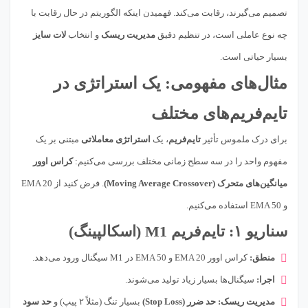
تصمیم می‌گیرند، رقابت می‌کند. فهمیدن اینکه الگوریتم در حال رقابت با
چه نوع عاملی است، در تنظیم دقیق
مدیریت ریسک
و انتخاب
لات سایز
بسیار حیاتی است.
مثال‌های مفهومی: یک استراتژی در
تایم‌فریم‌های مختلف
برای درک ملموس تأثیر
تایم‌فریم
، یک
استراتژی معاملاتی
مبتنی بر یک
مفهوم واحد را در سه سطح زمانی مختلف بررسی می‌کنیم:
کراس اوور
میانگین‌های متحرک (Moving Average Crossover)
. فرض کنید از EMA 20
و EMA 50 استفاده می‌کنیم.
سناریو ۱: تایم‌فریم M1 (اسکالپینگ)
منطق:
کراس اوور EMA 20 و EMA 50 در M1 سیگنال ورود می‌دهد.
اجرا:
سیگنال‌ها بسیار زیاد تولید می‌شوند.
مدیریت ریسک:
حد ضرر (Stop Loss)
بسیار تنگ (مثلاً ۲ پیپ) و
حد سود