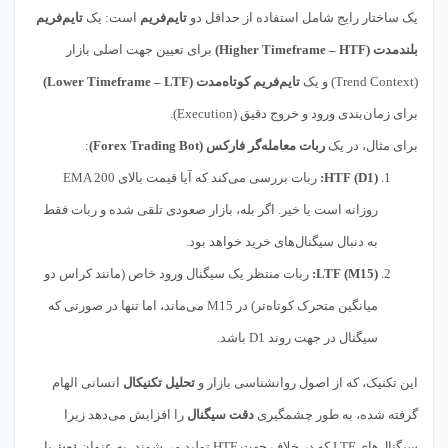
یک ساختار رایج شامل استفاده از حداقل دو
تایم‌فریم
است: یک
تایم‌فریم
بلندمدت (Higher Timeframe – HTF)
برای تعیین جهت اصلی بازار
(Trend Context) و یک
تایم‌فریم کوتاه‌مدت (Lower Timeframe – LTF)
برای زمان‌بندی ورود و خروج دقیق (Execution).
برای مثال، در یک
ربات معامله‌گر فارکس (Forex Trading Bot)
:
HTF (D1):
ربات بررسی می‌کند که آیا قیمت بالای EMA 200
روزانه است یا خیر. اگر بله، بازار صعودی تلقی شده و ربات فقط
به دنبال سیگنال‌های خرید خواهد بود.
LTF (M15):
ربات منتظر یک سیگنال ورود خاص (مانند کراس دو
میانگین متحرک کوتاه‌تر) در M15 می‌ماند، اما تنها در صورتی که
سیگنال در جهت روند D1 باشد.
این تکنیک، که از اصول روانشناسی بازار و
تحلیل تکنیکال
انسانی الهام
گرفته شده، به طور چشمگیری
دقت سیگنال
را افزایش می‌دهد زیرا
سیگنال‌های LTF که در خلاف جهت HTF تولید می‌شوند، به عنوان
نویز
یا