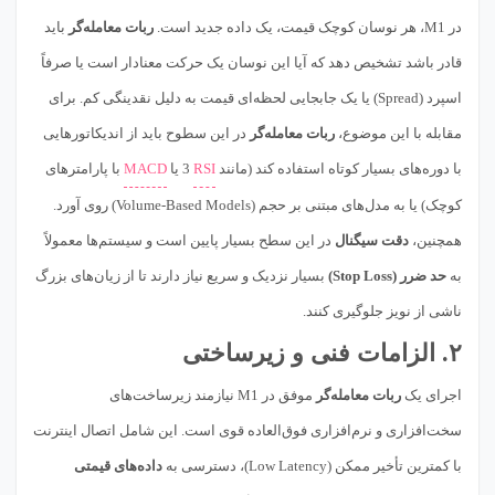
در M1، هر نوسان کوچک قیمت، یک داده جدید است.
ربات معامله‌گر
باید
قادر باشد تشخیص دهد که آیا این نوسان یک حرکت معنادار است یا صرفاً
اسپرد (Spread) یا یک جابجایی لحظه‌ای قیمت به دلیل نقدینگی کم. برای
مقابله با این موضوع،
ربات معامله‌گر
در این سطوح باید از اندیکاتورهایی
با دوره‌های بسیار کوتاه استفاده کند (مانند
RSI
3 یا
MACD
با پارامترهای
کوچک) یا به مدل‌های مبتنی بر حجم (Volume-Based Models) روی آورد.
همچنین،
دقت سیگنال
در این سطح بسیار پایین است و سیستم‌ها معمولاً
به
حد ضرر (Stop Loss)
بسیار نزدیک و سریع نیاز دارند تا از زیان‌های بزرگ
ناشی از نویز جلوگیری کنند.
۲. الزامات فنی و زیرساختی
اجرای یک
ربات معامله‌گر
موفق در M1 نیازمند زیرساخت‌های
سخت‌افزاری و نرم‌افزاری فوق‌العاده قوی است. این شامل اتصال اینترنت
با کمترین تأخیر ممکن (Low Latency)، دسترسی به
داده‌های قیمتی