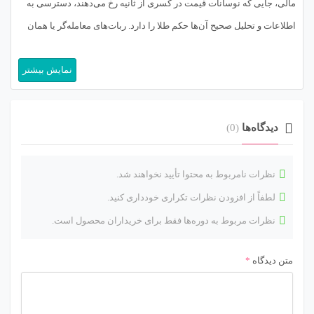
مالی، جایی که نوسانات قیمت در کسری از ثانیه رخ می‌دهند، دسترسی به
اطلاعات و تحلیل صحیح آن‌ها حکم طلا را دارد. ربات‌های معامله‌گر یا همان
تریدینگ بات‌ها (Trading Bots) که با تکیه بر الگوریتم‌های پیچیده و هوش
نمایش بیشتر
مصنوعی توسعه یافته‌اند، نقشی […]
دیدگاه‌ها
(0)
نظرات نامربوط به محتوا تأیید نخواهند شد.
لطفاً از افزودن نظرات تکراری خودداری کنید.
نظرات مربوط به دوره‌ها فقط برای خریداران محصول است.
متن دیدگاه
*