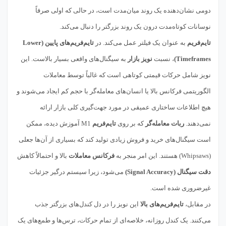
دومی نشان‌دهنده یک روند میان‌مدت است، در حالی که اولی صرفاً
نوسانات کوتاه‌مدت درون یک روند بزرگتر را دنبال می‌کند.
تایم‌فریم
به عنوان یک فیلتر عمل می‌کند. در
تایم‌فریم‌های پایین (Lower
Timeframes)
، نسبت
نویز بازار
به سیگنال‌های واقعی بسیار بالاست. این
نویز شامل حرکات قیمتی کوتاهی است که غالباً توسط معاملات
الگوریتمی فرکانس بالا یا انسان‌های معامله‌گر با حجم کم ایجاد می‌شوند و
هیچ اطلاعات ساختاری عمیقی در مورد جهت‌گیری کلی بازار ارائه
نمی‌دهند.
ربات معامله‌گر
که بر روی
تایم‌فریم
M1 آموزش دیده، ممکن
است سیگنال‌های خرید و فروش زیادی تولید کند که بسیاری از آن‌ها جعلی
(Whipsaws) هستند. این امر منجر به
فرکانس معاملات
بالا و احتمالاً کاهش
دقت سیگنال (Signal Accuracy)
می‌شود، زیرا سیستم درگیر جزئیات
غیرضروری شده است.
در مقابل،
تایم‌فریم‌های بالا
این نویز را در دل کندل‌های بزرگتر جذب
می‌کنند. یک کندل روزانه، خلاصه‌ای از تمام حرکات، ترس‌ها و طمع‌های یک