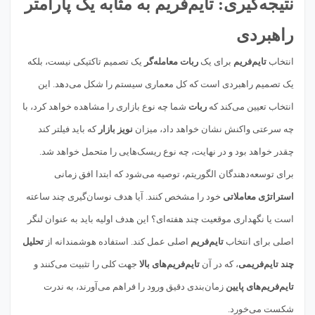
نتیجه‌گیری: تایم‌فریم به مثابه یک پارامتر
راهبردی
انتخاب
تایم‌فریم
برای یک
ربات معامله‌گر
یک تصمیم تاکتیکی نیست، بلکه
یک تصمیم راهبردی است که کل معماری سیستم را شکل می‌دهد. این
انتخاب تعیین می‌کند که
ربات
شما چه نوع بازاری را مشاهده خواهد کرد، با
چه سرعتی واکنش نشان خواهد داد، میزان
نویز بازار
که باید فیلتر کند
چقدر خواهد بود و در نهایت، چه نوع ریسک‌هایی را متحمل خواهد شد.
برای توسعه‌دهندگان الگوریتم، توصیه می‌شود که ابتدا افق زمانی
استراتژی معاملاتی
خود را مشخص کنند. آیا هدف نوسان‌گیری چند ساعته
است یا نگهداری موقعیت چند هفته‌ای؟ این هدف اولیه باید به عنوان لنگر
اصلی برای انتخاب
تایم‌فریم
اصلی عمل کند. استفاده هوشمندانه از
تحلیل
چند تایم‌فریمی
، که در آن
تایم‌فریم‌های بالا
جهت کلی را تثبیت می‌کنند و
تایم‌فریم‌های پایین
زمان‌بندی دقیق ورود را فراهم می‌آورند، به ندرت
شکست می‌خورد.