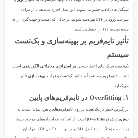
سیگنال‌های کاذب فیلتر می‌شوند. این مدل اجازه می‌دهد تا از مزایای
سرعت ورود در LTF بهره‌مند شویم، در حالی که امنیت و جهت‌گیری ارائه
شده توسط HTF را حفظ می‌کنیم.
تأثیر تایم‌فریم بر بهینه‌سازی و بک‌تست
سیستم
بک‌تست
سنگ بنای اعتبارسنجی هر
استراتژی معاملاتی الگوریتمی
است.
انتخاب
تایم‌فریم
مستقیماً بر نتایج
بک‌تست
و فرآیند
بهینه‌سازی
تأثیر
می‌گذارد.
۱. Overfitting در تایم‌فریم‌های پایین
بزرگترین خطر در
بک‌تست
بر روی
تایم‌فریم‌های پایین
، تمایل شدید به
بیش‌برازش (Overfitting)
است. از آنجا که تعداد داده‌های موجود بسیار
زیاد است (مثلاً ۱۰۰۰۰ کندل M1 در برابر ۱۰۰۰ کندل D1)، طراحان