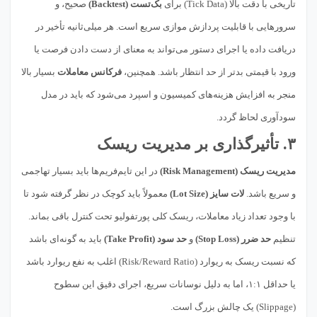
تاریخی با دقت بالا (Tick Data) برای
بک‌تست (Backtest)
صحیح، و
سرورهایی با قابلیت پردازش موازی سریع است. هر میلی‌ثانیه تأخیر در
دریافت داده یا اجرای دستور می‌تواند به معنای از دست دادن فرصت یا
ورود با قیمتی بدتر از حد انتظار باشد. همچنین،
فرکانس معاملات
بسیار بالا
منجر به افزایش هزینه‌های کمیسیون و اسپرد می‌شود که باید در مدل
سودآوری لحاظ گردد.
۳. تأثیرگذاری بر مدیریت ریسک
مدیریت ریسک (Risk Management)
در این تایم‌فریم‌ها باید بسیار تهاجمی
و سریع باشد.
لات سایز (Lot Size)
معمولاً باید کوچک در نظر گرفته شود تا
با وجود تعداد زیاد معاملات، ریسک کلی پورتفولیو تحت کنترل باقی بماند.
تنظیم
حد ضرر (Stop Loss)
و
حد سود (Take Profit)
باید به گونه‌ای باشد
که نسبت ریسک به ریوارد (Risk/Reward Ratio) اغلب به نفع ریوارد باشد
یا حداقل ۱:۱، اما به دلیل نوسانات سریع، اجرای دقیق این سطوح
(Slippage) یک چالش بزرگ است.