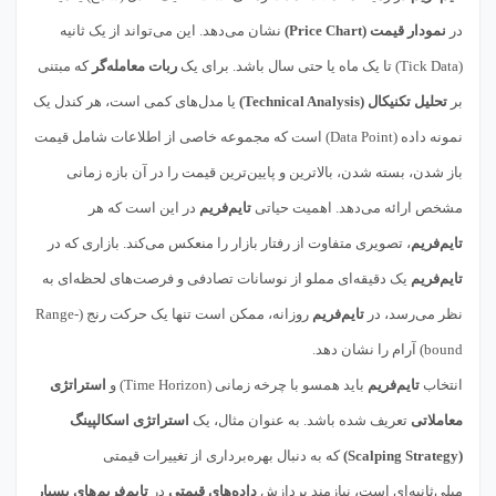
در
نمودار قیمت (Price Chart)
نشان می‌دهد. این می‌تواند از یک ثانیه
(Tick Data) تا یک ماه یا حتی سال باشد. برای یک
ربات معامله‌گر
که مبتنی
بر
تحلیل تکنیکال (Technical Analysis)
یا مدل‌های کمی است، هر کندل یک
نمونه داده (Data Point) است که مجموعه خاصی از اطلاعات شامل قیمت
باز شدن، بسته شدن، بالاترین و پایین‌ترین قیمت را در آن بازه زمانی
مشخص ارائه می‌دهد. اهمیت حیاتی
تایم‌فریم
در این است که هر
تایم‌فریم
، تصویری متفاوت از رفتار بازار را منعکس می‌کند. بازاری که در
تایم‌فریم
یک دقیقه‌ای مملو از نوسانات تصادفی و فرصت‌های لحظه‌ای به
نظر می‌رسد، در
تایم‌فریم
روزانه، ممکن است تنها یک حرکت رنج (Range-
bound) آرام را نشان دهد.
انتخاب
تایم‌فریم
باید همسو با چرخه زمانی (Time Horizon) و
استراتژی
معاملاتی
تعریف شده باشد. به عنوان مثال، یک
استراتژی اسکالپینگ
(Scalping Strategy)
که به دنبال بهره‌برداری از تغییرات قیمتی
میلی‌ثانیه‌ای است، نیازمند پردازش
داده‌های قیمتی
در
تایم‌فریم‌های بسیار