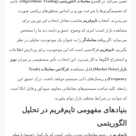
تعیین می‌کند. در قلمرو
معاملات الگوریتمی (Algorithmic Trading)
، جایی
که تصمیم‌گیری‌ها با سرعت نور و بر اساس منطق‌های ریاضی صورت
می‌پذیرند، انتخاب
تایم‌فریم
مناسب معادل انتخاب لنز دوربین برای
مشاهده بازار است؛ لنزی که وضوح، عمق و دامنه دید ما را مشخص
می‌نماید. اگر
ربات معامله‌گر
را به عنوان یک موجودیت تحلیلی در نظر
بگیریم،
تایم‌فریم
فرکانسی است که این موجودیت برای پردازش اطلاعات
و استخراج الگوها به کار می‌برد. این انتخاب، تأثیر مستقیمی بر میزان
نویز
بازار (Market Noise)
قابل مشاهده،
فرکانس معاملات (Trade
Frequency)
و ریسک‌های ذاتی سیستم خواهد داشت. درک عمیق این
رابطه، کلید ساخت سیستم‌های معاملاتی مقاوم، سودآور و قابل اتکا است
که بتوانند در شرایط مختلف بازار دوام بیاورند.
بنیادهای مفهومی تایم‌فریم در تحلیل
الگوریتمی
تایم‌فریم
در زمینه معاملات، مدت زمانی است که یک کندل (شمع) یا میله