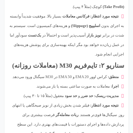
(Take Profit)
کوچک (مثلاً ۴ پیپ).
نتیجه مورد انتظار:
فرکانس معاملات
بسیار بالا. موفقیت شدیداً وابسته
به اجرای بدون
اسلیپیج (Slippage)
و هزینه‌های کمیسیون است. سیستم به
شدت در برابر
نویز بازار
آسیب‌پذیر است و احتمالاً در
بک‌تست
سودآور اما
در عمل زیان‌ده خواهد بود مگر اینکه بهینه‌سازی برای پوشش هزینه‌های
اجرایی انجام شود.
سناریو ۲: تایم‌فریم M30 (معاملات روزانه)
منطق:
کراس اوور EMA 20 و EMA 50 در M30 سیگنال ورود می‌دهد.
اجرا:
معاملات به صورت ساعتی بسته یا باز می‌شوند.
مدیریت ریسک:
حد ضرر
و
حد سود
معقول (مثلاً ۱۵ تا ۳۰ پیپ).
نتیجه مورد انتظار:
فیلتر شدن بخش زیادی از نویز صبحگاهی یا انتهای
روز. سیگنال‌ها قوی‌تر هستند.
ربات معامله‌گر
فرصت بیشتری برای
پردازش داده‌ها و اجرای دستورات با قیمت‌های بهتری دارد. این سطح