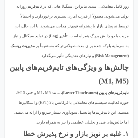
روز کامل معاملاتی است. بنابراین، سیگنال‌هایی که در
تایم‌فریم
روزانه
تولید می‌شوند، معمولاً از قدرت آماری بیشتری برخوردارند و احتمالاً
توسط نیروهای بازار با پشتوانه قوی‌تر هدایت می‌شوند. با این حال، این
مزیت با دو چالش بزرگ همراه است:
تأخیر (Lag)
در تولید سیگنال و نیاز
به سرمایه بلوکه شده برای مدت طولانی‌تر که مستقیماً بر
مدیریت ریسک
(Risk Management)
و نیازهای نقدینگی تأثیر می‌گذارد.
چالش‌ها و ویژگی‌های تایم‌فریم‌های پایین
(M1, M5)
تایم‌فریم‌های پایین (Lower Timeframes)
، مانند M1، M5 و حتی M15،
حوزه فعالیت سیستم‌های معاملاتی با فرکانس بالا (HFT) و اسکالپرها
هستند. این تایم‌فریم‌ها پتانسیل سودآوری بسیار سریع را ارائه می‌دهند،
اما چالش‌های فنی و تحلیلی عظیمی را نیز به همراه دارند.
۱. غلبه بر نویز بازار و نرخ پذیرش خطا