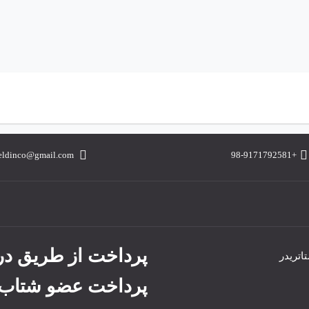
eldinco@gmail.com
+98-9171792581
پرداخت از طریق در
اتریدر
پرداخت عضو شتاب