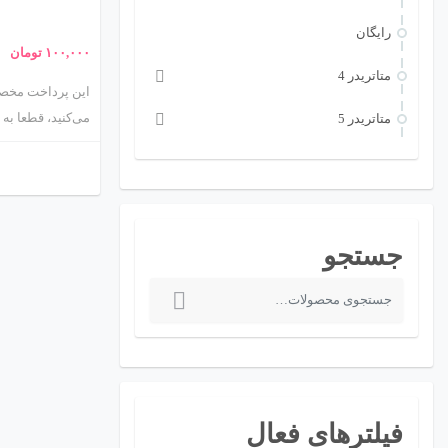
رایگان
۱۰۰,۰۰۰
تومان
متاتريدر 4
این پرداخت مخصو
می‌کنید، قطعا به
متاتريدر 5
نیاز دارید. این ر
کنید را در قالب 
می‌دهد تا آن را ب
علاوه بر این، با
ما در مدت یک ماه
جستجو
و پشتیبانی فنی م
ج
نخواهید داشت.
س
ت
ج
و
فیلترهای فعال