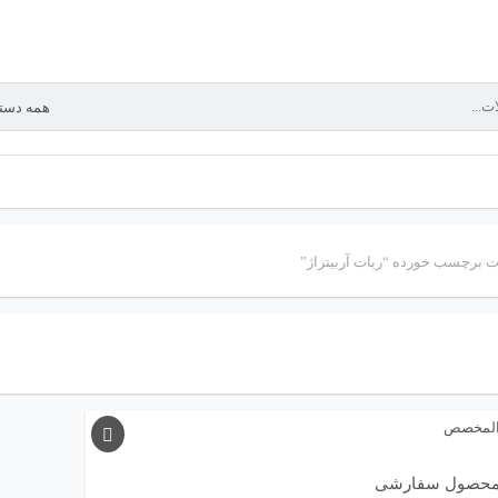
 برچسب خورده “ربات آربیتراژ”
 محصول سفارشی