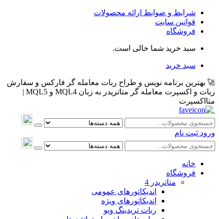
شرایط و ضوابط ارائه محصولات
قوانین سایت
فروشگاه
سبد خرید شما خالی است.
سبد خرید
🚀 بهترین برنامه نویس و طراح ربات معامله گر فارکس و سفارش
ربات و اکسپرت معامله گر متاتریدر به زبان MQL4 و MQL5 |
متااکسپرت
ورود
ثبت نام
خانه
فروشگاه
متاتريدر 4
اندیکاتورهای عمومی
اندیکاتورهای ویژه
ربات تریدینگ ویو