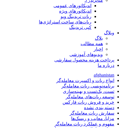
متاتريدر 5
اندیکاتورهای عمومی
اندیکاتورهای ویژه
ربات تریدینگ ویو
ربات‌های ساخت استراتژی‌ها
کپی تریدینگ
وبلاگ
بلاگ
همه مطالب
اخبار
ویدیوهای آموزشی
پرداخت هزینه محصول سفارشی
درباره ما
afghanistan
انواع ربات و اکسپرت معامله‌گر
برنامه‌نویسی ربات معامله‌گر
تست، بک‌تست و بهینه‌سازی
توسعه ربات‌های معامله‌گر
خرید و فروش ربات فارکس
دسته بندی نشده
سفارش ربات معامله‌گر
مزایا، معایب و ریسک‌ها
مفهوم و عملکرد ربات معامله‌گر