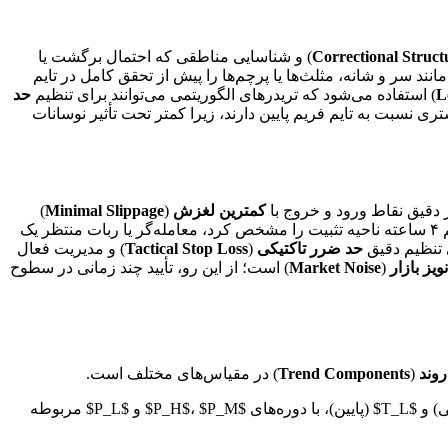
Correctional Struct
) و شناسایی مناطقی که احتمال برگشت یا
انند سر و شانه، مثلث‌ها یا پرچم‌ها را پیش از تحقق کامل در تایم
L
) استفاده می‌شود که تریدرهای الگوریتمی می‌توانند برای تنظیم
حد
تری نسبت به تایم فریم پایین دارند، زیرا کمتر تحت تأثیر نوسانات
ر دقیق نقاط ورود و خروج با
کمترین لغزش
(
Minimal Slippage
)
طراحی شده است. منطق در این سطح بسیار سریع و واکنشی است. به عنوان مثال، پس از اینکه تایم فریم روزانه جهت صعودی و تایم فریم ۴ ساعته ناحیه تثبیت را مشخص کرد، معامله‌گر یا ربات منتظر یک
حد ضرر تاکتیکی
(
Tactical Stop Loss
) و مدیریت فعال
نویز بازار
(
Market Noise
) است؛ از این رو، تأیید چند زمانی در سطوح
روند
(
Trend Components
) در مقیاس‌های مختلف است.
فرض کنید ما از میانگین متحرک نمایی (EMA) به عنوان شاخص اصلی روند استفاده می‌کنیم. برای سه تایم فریم $T_H$ (بالا)، $T_M$ (میانی) و $T_L$ (پایین)، با دوره‌های $P_H$، $P_M$ و $P_L$ مربوطه