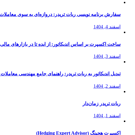
سفارش برنامه نویسی ربات تریدر: دروازه‌ای به سوی معاملات 
اسفند 4, 1404
ساخت اکسپرت بر اساس اندیکاتور: از ایده تا در بازارهای مالی
اسفند 3, 1404
تبدیل اندیکاتور به ربات تریدر: راهنمای جامع مهندسی معاملات 
اسفند 2, 1404
ربات تریدر زمان‌دار
اسفند 1, 1404
اکسپرت هجینگ (Hedging Expert Advisor)