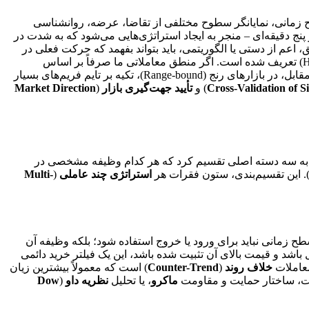
 زمانی، نمایانگر سطوح مختلفی از تقاضا، عرضه، روانشناسی
ر پنج دقیقه‌ای – منجر به ایجاد استراتژی‌هایی می‌شود که به شدت در
، اعم از دستی یا الگوریتمی، باید بتواند بفهمد که حرکت فعلی در
) قرار دارد که توسط تایم فریم‌های بالاتر (Higher Timeframes) تعریف شده است. اگر منطق معاملاتی ما صرفاً بر اساس
سیگنال‌های کوتاه مدت عمل کند، در یک بازار رونددار قوی، با هر اصلاح کوچک، سیگنال خروج صادر کرده و از سود اصلی عقب می‌ماند. در مقابل، در بازارهای رنج (Range-bound)، تکیه بر تایم فریم‌های بسیار
Cross-Validation of S
) و
تأیید جهت‌گیری بازار
(
Market Direction
را به سه دسته اصلی تقسیم کرد که هر کدام وظیفه مشخصی در
استراتژی چند عاملی
(
Multi-
 سطح زمانی نباید برای ورود یا خروج استفاده شود؛ بلکه وظیفه آن
ار روزانه به سمت بالا متمایل باشد و قیمت بالای آن تثبیت شده باشد، این یک فیلتر خرید دائمی
معاملات
خلاف روند
(
Counter-Trend
) است که معمولاً بیشترین زیان
ندمدت، ساختار حمایت و مقاومت
ماکرو
، یا تحلیل
نظریه داو
(
Dow