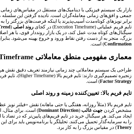
بازار یک سیستم فیزیکی با دینامیک‌های مستقل در مقیاس‌های زمانی
جمعی و افق‌های زمانی معامله‌گران است. نادیده گرفتن این سلسله
برابر نویزهای کوتاه‌مدت آسیب‌پذیرند یا اینکه فرصت‌های بزرگتر را ب
تایم فریم عملیاتی (Execution Timeframe) در کجای
روند اصلی
(
Trend
بزرگ، منجر به از دست رفتن نقاط ورود و خروج بهینه می‌شود. بنابرای
Confirmation
) است.
معماری مفهومی منطق معاملاتی Multi Timeframe
طراحی یک سیستم معاملاتی چند زمانی نیازمند تعریف دقیق نقش هر ت
زنجیره تصمیم‌گیری دارند: تایم فریم بالا (Higher Timeframe)، تایم فریم میانی (Intermediate Timeframe) و تایم فریم پایین (Lower Timeframe). این تقسیم‌بندی، ستون فقرات هر
Factor Strategy
) است.
تایم فریم بالا: تعیین‌کننده زمینه و روند اصلی
تایم فریم بالا (مثلاً روزانه، هفتگی یا حتی ماهانه) نقش «فیلتر نویز عظ
مشخص کردن
جهت غالب
(
Dominant Direction
ایجاد می‌کند. هر سیگنال خرید در تایم فریم‌های پایین‌تر که در تضاد 
را به سرمایه‌گذار تحمیل می‌کنند. تحلیلگر یا برنامه‌نویس باید برای 
Theory
) در مقیاس بزرگ را به کار برد.