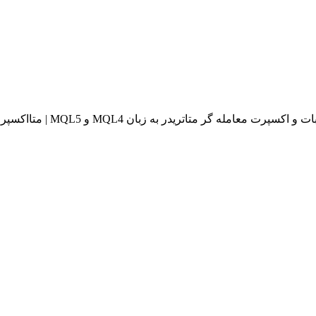
له گر متاتریدر به زبان MQL4 و MQL5 | متااکسپرت