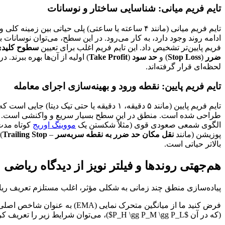
تایم فریم میانی: شناسایی ساختار و نوسانات
تایم فریم میانی (مانند ۴ ساعته یا ساعتی) پلی حیاتی بین زمینه کلی و اجرای دقیق است. این سطح برای شناسایی
ادامه روند وجود دارد، به کار می‌رود. در این سطح، می‌توان نوسانات با
فریم پایین‌تر تشخیص داد. این تایم فریم اغلب برای تعیین
سطوح کلیدی
ضرر
(
Stop Loss
) و
حد سود
(
Take Profit
) اولیه از آن‌ها بهره ببرند
لحظه‌ای قرار گرفته‌اند.
تایم فریم پایین: نقطه ورود و بهینه‌سازی اجرای معامله
تایم فریم پایین (مانند ۵ دقیقه، ۱ دقیقه یا حتی تیک دیتا) جایی است که
الگوی شمعی صعودی قوی (مثلاً شکستن یک
مووینگ اوریج
کوتاه مدت) در تایم فریم ۵ دقیقه‌ای
پوزیشن (مانند
نقل مکان حد ضرر به نقطه سربه‌سر
–
Trailing Stop
)
بالاتر حیاتی است.
هم‌جهتی روندها و فیلتر نویز از دیدگاه ریاضی
پیاده‌سازی منطق چند زمانی به شکلی مؤثر، اغلب مستلزم تعریف ریاضی هم‌جهتی (Alignment) است. یک 
(که در آن $P_H \gg P_M \gg P_L$)، می‌توان شرایط زیر را تعریف کرد: