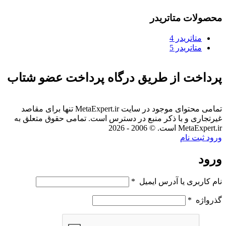
محصولات متاتریدر
متاتريدر 4
متاتريدر 5
پرداخت از طریق درگاه پرداخت عضو شتاب
تمامی محتوای موجود در سایت MetaExpert.ir تنها برای مقاصد
غیرتجاری و با ذکر منبع در دسترس است. تمامی حقوق متعلق به
MetaExpert.ir است. © 2006 - 2026
ورود
ثبت نام
ورود
نام کاربری یا آدرس ایمیل
*
گذرواژه
*