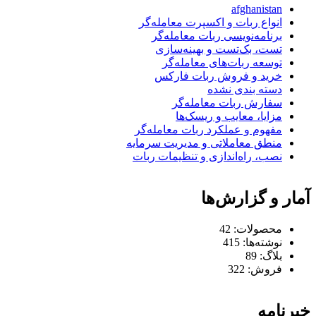
afghanistan
انواع ربات و اکسپرت معامله‌گر
برنامه‌نویسی ربات معامله‌گر
تست، بک‌تست و بهینه‌سازی
توسعه ربات‌های معامله‌گر
خرید و فروش ربات فارکس
دسته بندی نشده
سفارش ربات معامله‌گر
مزایا، معایب و ریسک‌ها
مفهوم و عملکرد ربات معامله‌گر
منطق معاملاتی و مدیریت سرمایه
نصب، راه‌اندازی و تنظیمات ربات
آمار و گزارش‌ها
محصولات:
42
نوشته‌ها:
415
بلاگ:
89
فروش:
322
خبرنامه