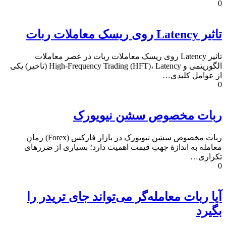
0
تاثیر Latency روی ریسک معاملات ربات
تاثیر Latency روی ریسک معاملات ربات در عصر معاملات
الگوریتمی و High-Frequency Trading (HFT)، Latency (تاخیر) یکی
از عوامل کلیدی…
0
ربات مخصوص سشن نیویورک
ربات مخصوص سشن نیویورک در بازار فارکس (Forex) زمانِ
معامله به اندازهٔ جهتِ قیمت اهمیت دارد؛ بسیاری از ضررهای
تکراری…
0
آیا ربات معامله‌گر می‌تواند جای تریدر را
بگیرد