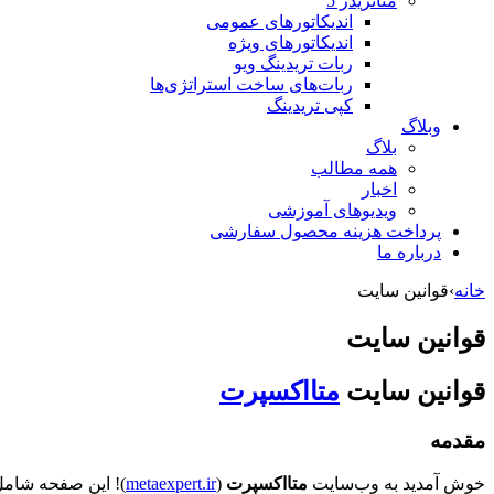
متاتريدر 5
اندیکاتورهای عمومی
اندیکاتورهای ویژه
ربات تریدینگ ویو
ربات‌های ساخت استراتژی‌ها
کپی تریدینگ
وبلاگ
بلاگ
همه مطالب
اخبار
ویدیوهای آموزشی
پرداخت هزینه محصول سفارشی
درباره ما
خانه
›
قوانین سایت
قوانین سایت
قوانین سایت
متااکسپرت
مقدمه
خوش آمدید به وب‌سایت
متااکسپرت
(
metaexpert.ir
)! این صفحه شامل 