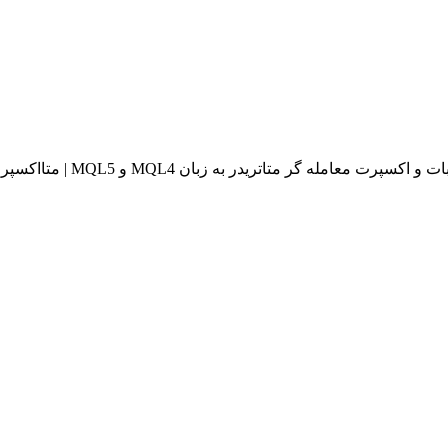
له گر متاتریدر به زبان MQL4 و MQL5 | متااکسپرت