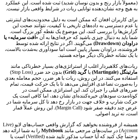
(معمولاً بازار رنج و بدون نوسان شدید) ثبت شده است. این عملکرد
به هیچ وجه نشان‌دهنده توانایی ربات در شرایط واقعی بازار نیست.
برای کاربران افغان که ممکن است به دلیل محدودیت‌های اینترنتی
یا عدم دسترسی به داده‌های تاریخی با کیفیت، نتوانند صحت این
گزارش‌ها را بررسی کنند، این موضوع یک نقطه کور بزرگ است.
شما باید به دنبال چیزی باشید که حرفه‌ای‌ها به آن
«افت سرمایه» یا
دراودان (Drawdown)
می‌گویند. اگر در نتایج ارائه شده توسط
فروشنده، دراودان بسیار پایین است اما سودآوری به‌شدت بالاست،
با یک نشانه خطرناک دیگر مواجه هستید.
ربات‌های کلاهبردار اغلب از استراتژی‌های بسیار خطرناکی مانند
مارتینگل (Martingale)
یا
گرید (Grid)
بدون حد ضرر (Stop Loss)
استفاده می‌کنند. در این روش، ربات با هر ضرر، حجم معامله بعدی
را به‌صورت تصاعدی افزایش می‌دهد تا با یک حرکت قیمت، تمام
ضررهای قبلی را جبران کند. این استراتژی ممکن است در
کوتاه‌مدت سودهای خیره‌کننده‌ای نشان دهد، اما کافی است یک
حرکت شارپ و خلاف جهت در بازار رخ دهد تا کل سرمایه شما در
عرض چند دقیقه صفر شود (Margin Call). این روش عملاً قمار
است، نه ترید اصولی.
همیشه از فروشنده بخواهید که گزارش واقعی حساب‌های لایو (Live
Account) در سایت‌های مرجعی مانند
Myfxbook
را به شما ارائه دهد
و حتماً چک کنید که آیا حساب مذکور تایید شده (Verified) است یا