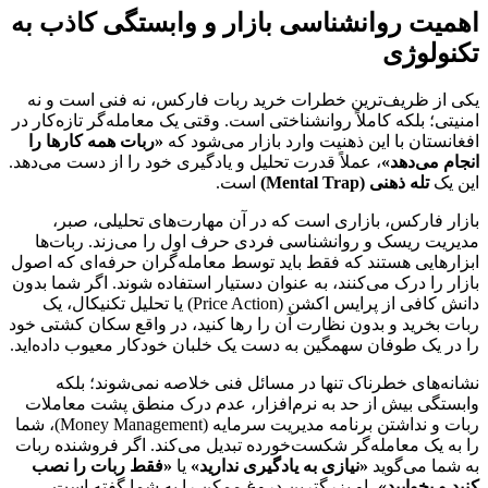
اهمیت روانشناسی بازار و وابستگی کاذب به
تکنولوژی
یکی از ظریف‌ترین خطرات خرید ربات فارکس، نه فنی است و نه
امنیتی؛ بلکه کاملاً روانشناختی است. وقتی یک معامله‌گر تازه‌کار در
افغانستان با این ذهنیت وارد بازار می‌شود که
«ربات همه کارها را
انجام می‌دهد»
، عملاً قدرت تحلیل و یادگیری خود را از دست می‌دهد.
این یک
تله ذهنی (Mental Trap)
است.
بازار فارکس، بازاری است که در آن مهارت‌های تحلیلی، صبر،
مدیریت ریسک و روانشناسی فردی حرف اول را می‌زند. ربات‌ها
ابزارهایی هستند که فقط باید توسط معامله‌گران حرفه‌ای که اصول
بازار را درک می‌کنند، به عنوان دستیار استفاده شوند. اگر شما بدون
دانش کافی از پرایس اکشن (Price Action) یا تحلیل تکنیکال، یک
ربات بخرید و بدون نظارت آن را رها کنید، در واقع سکان کشتی خود
را در یک طوفان سهمگین به دست یک خلبان خودکار معیوب داده‌اید.
نشانه‌های خطرناک تنها در مسائل فنی خلاصه نمی‌شوند؛ بلکه
وابستگی بیش از حد به نرم‌افزار، عدم درک منطق پشت معاملات
ربات و نداشتن برنامه مدیریت سرمایه (Money Management)، شما
را به یک معامله‌گر شکست‌خورده تبدیل می‌کند. اگر فروشنده ربات
به شما می‌گوید
«نیازی به یادگیری ندارید»
یا
«فقط ربات را نصب
کنید و بخوابید»
، او بزرگترین دروغ ممکن را به شما گفته است.