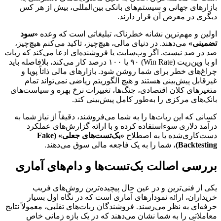
بازارهای جهانی و سیستم‌های بانکی بین‌المللی، بیش از هر کس
دیگری در معرض آن قرار دارند.
اولین و مهم‌ترین نشانه خطرناک، تبلیغاتی است که وعده
«سود
تضمینی»
می‌دهند. در دنیای مالی، هیچ‌چیز، تاکید می‌کنم هیچ‌چیز،
صد در صد نیست. اگر وب‌سایت یا فروشنده‌ای ادعا می‌کند که ربات
او با وین‌ریت (Win Rate) ۹۰ یا ۱۰۰ درصد کار می‌کند، بلافاصله باید
چراغ‌های خطر برای شما روشن شود. بازارهای مالی ذاتاً پویا و
غیرقابل پیش‌بینی هستند و هیچ الگوریتم ریاضی نمی‌تواند تمام
متغیرهای کلان اقتصادی، جنگ‌ها، تغییرات نرخ بهره و سیاست‌های
بانک‌های مرکزی را به‌طور کامل پیش‌بینی کند.
کسانی که این ربات‌ها را به شما می‌فروشند، دقیقاً از نیاز شما به
درآمد دلاری سوءاستفاده کرده و با ارائه گزارش‌های عملکرد
دست‌کاری‌شده یا به اصطلاح
«بک‌تست‌های جعلی» (Fake
Backtesting)
، شما را به یک فاجعه مالی سوق می‌دهند.
بررسی اصالت بک‌تست‌ها و دام‌های آماری
یکی از فنی‌ترین و در عین حال پیچیده‌ترین روش‌های فریب
خریداران، ارائه نمودارهای آماری است که در نگاه اول بسیار
حرفه‌ای به نظر می‌رسند. فروشندگان ربات‌های تقلبی، معمولاً نتایج
معاملاتی را به شما نشان می‌دهند که در یک بازه زمانی خاص