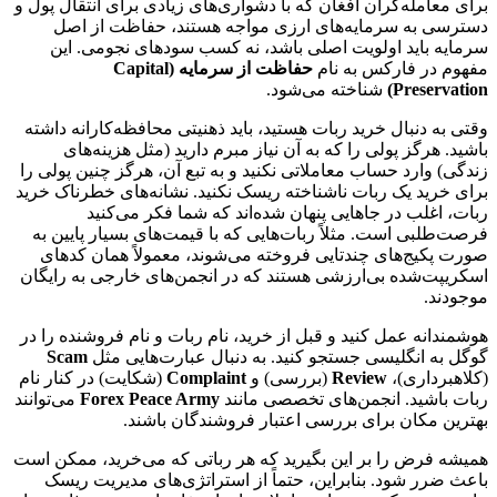
برای معامله‌گران افغان که با دشواری‌های زیادی برای انتقال پول و
دسترسی به سرمایه‌های ارزی مواجه هستند، حفاظت از اصل
سرمایه باید اولویت اصلی باشد، نه کسب سودهای نجومی. این
مفهوم در فارکس به نام
حفاظت از سرمایه (Capital
Preservation)
شناخته می‌شود.
وقتی به دنبال خرید ربات هستید، باید ذهنیتی محافظه‌کارانه داشته
باشید. هرگز پولی را که به آن نیاز مبرم دارید (مثل هزینه‌های
زندگی) وارد حساب معاملاتی نکنید و به تبع آن، هرگز چنین پولی را
برای خرید یک ربات ناشناخته ریسک نکنید. نشانه‌های خطرناک خرید
ربات، اغلب در جاهایی پنهان شده‌اند که شما فکر می‌کنید
فرصت‌طلبی است. مثلاً ربات‌هایی که با قیمت‌های بسیار پایین به
صورت پکیج‌های چندتایی فروخته می‌شوند، معمولاً همان کدهای
اسکریپت‌شده بی‌ارزشی هستند که در انجمن‌های خارجی به رایگان
موجودند.
هوشمندانه عمل کنید و قبل از خرید، نام ربات و نام فروشنده را در
گوگل به انگلیسی جستجو کنید. به دنبال عبارت‌هایی مثل
Scam
(کلاهبرداری)،
Review
(بررسی) و
Complaint
(شکایت) در کنار نام
ربات باشید. انجمن‌های تخصصی مانند
Forex Peace Army
می‌توانند
بهترین مکان برای بررسی اعتبار فروشندگان باشند.
همیشه فرض را بر این بگیرید که هر رباتی که می‌خرید، ممکن است
باعث ضرر شود. بنابراین، حتماً از استراتژی‌های مدیریت ریسک