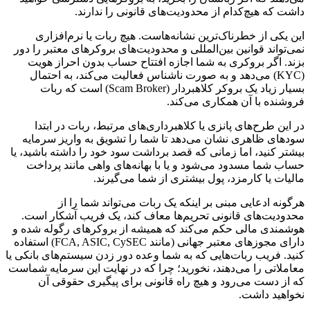
داشت که هیچ‌کدام از محدودیت‌های قانونی را ندارند.
این یکی از خطرناک‌ترین نشانه‌هاست. هیچ ربات یا نرم‌افزاری
نمی‌تواند قوانین بین‌المللی و محدودیت‌های بروکرهای معتبر را دور
بزند. اگر بروکری به شما اجازه افتتاح حساب بدون احراز هویت
(KYC) می‌دهد و به صورت ناشناس فعالیت می‌کند، به احتمال
بسیار زیاد یک بروکر کلاهبردار (Scam Broker) است که ربات
فروشنده با آن همکاری می‌کند.
در این طرح‌های پانزی یا کلاهبرداری‌های مرتبط، ربات در ابتدا
سودهای ظاهری نشان می‌دهد تا شما را تشویق به واریز سرمایه
بیشتر کنید، اما زمانی که قصد برداشت سود خود را داشته باشید، یا
حساب شما مسدود می‌شود و یا با بهانه‌های واهی مانند پرداخت
مالیات یا کارمزد، پول بیشتری از شما می‌گیرند.
هرگونه ادعایی مبنی بر اینکه یک ربات می‌تواند شما را از
محدودیت‌های قانونی تحریم‌ها معاف کند، یک فریب آشکار است.
هوشمندی مالی حکم می‌کند که همیشه از بروکرهای رگوله شده و
دارای مجوزهای معتبر جهانی (مانند FCA, ASIC, CySEC) استفاده
کنید. فریب ربات‌هایی که به شما وعده دور زدن سیستم‌های بانکی یا
معاملاتی را می‌دهند، نخورید؛ چرا که در نهایت این سرمایه شماست
که از دست می‌رود و هیچ راه قانونی برای پیگیری حقوقی آن
نخواهید داشت.