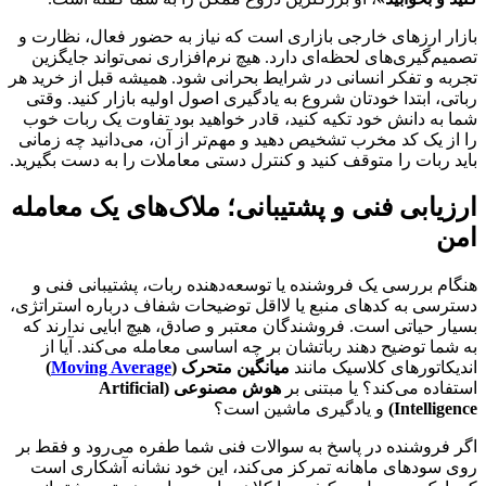
بازار ارزهای خارجی بازاری است که نیاز به حضور فعال، نظارت و
تصمیم‌گیری‌های لحظه‌ای دارد. هیچ نرم‌افزاری نمی‌تواند جایگزین
تجربه و تفکر انسانی در شرایط بحرانی شود. همیشه قبل از خرید هر
رباتی، ابتدا خودتان شروع به یادگیری اصول اولیه بازار کنید. وقتی
شما به دانش خود تکیه کنید، قادر خواهید بود تفاوت یک ربات خوب
را از یک کد مخرب تشخیص دهید و مهم‌تر از آن، می‌دانید چه زمانی
باید ربات را متوقف کنید و کنترل دستی معاملات را به دست بگیرید.
ارزیابی فنی و پشتیبانی؛ ملاک‌های یک معامله
امن
هنگام بررسی یک فروشنده یا توسعه‌دهنده ربات، پشتیبانی فنی و
دسترسی به کدهای منبع یا لااقل توضیحات شفاف درباره استراتژی،
بسیار حیاتی است. فروشندگان معتبر و صادق، هیچ ابایی ندارند که
به شما توضیح دهند رباتشان بر چه اساسی معامله می‌کند. آیا از
اندیکاتورهای کلاسیک مانند
میانگین متحرک (
Moving Average
)
استفاده می‌کند؟ یا مبتنی بر
هوش مصنوعی (Artificial
Intelligence)
و یادگیری ماشین است؟
اگر فروشنده در پاسخ به سوالات فنی شما طفره می‌رود و فقط بر
روی سودهای ماهانه تمرکز می‌کند، این خود نشانه آشکاری است