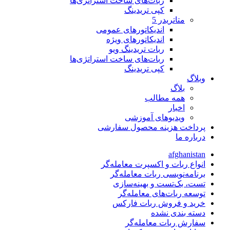
ربات‌های ساخت استراتژی‌ها
کپی تریدینگ
متاتريدر 5
اندیکاتورهای عمومی
اندیکاتورهای ویژه
ربات تریدینگ ویو
ربات‌های ساخت استراتژی‌ها
کپی تریدینگ
وبلاگ
بلاگ
همه مطالب
اخبار
ویدیوهای آموزشی
پرداخت هزینه محصول سفارشی
درباره ما
afghanistan
انواع ربات و اکسپرت معامله‌گر
برنامه‌نویسی ربات معامله‌گر
تست، بک‌تست و بهینه‌سازی
توسعه ربات‌های معامله‌گر
خرید و فروش ربات فارکس
دسته بندی نشده
سفارش ربات معامله‌گر