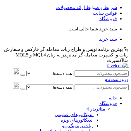
شرایط و ضوابط ارائه محصولات
قوانین سایت
فروشگاه
سبد خرید شما خالی است.
سبد خرید
🚀 بهترین برنامه نویس و طراح ربات معامله گر فارکس و سفارش
ربات و اکسپرت معامله گر متاتریدر به زبان MQL4 و MQL5 |
متااکسپرت
ورود
ثبت نام
خانه
فروشگاه
متاتريدر 4
اندیکاتورهای عمومی
اندیکاتورهای ویژه
ربات تریدینگ ویو