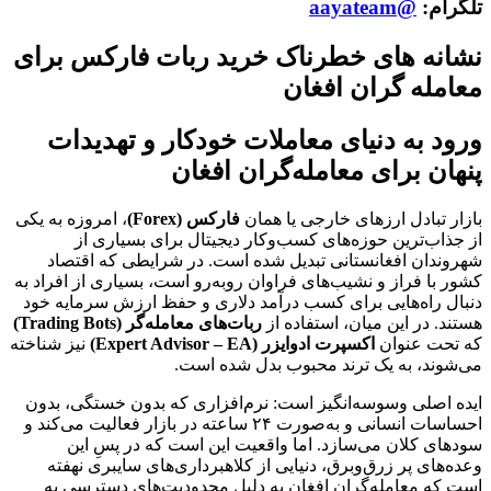
تلگرام:
@aayateam
نشانه های خطرناک خرید ربات فارکس برای
معامله گران افغان
ورود به دنیای معاملات خودکار و تهدیدات
پنهان برای معامله‌گران افغان
بازار تبادل ارزهای خارجی یا همان
فارکس (Forex)
، امروزه به یکی
از جذاب‌ترین حوزه‌های کسب‌وکار دیجیتال برای بسیاری از
شهروندان افغانستانی تبدیل شده است. در شرایطی که اقتصاد
کشور با فراز و نشیب‌های فراوان روبه‌رو است، بسیاری از افراد به
دنبال راه‌هایی برای کسب درآمد دلاری و حفظ ارزش سرمایه خود
هستند. در این میان، استفاده از
ربات‌های معامله‌گر (Trading Bots)
که تحت عنوان
اکسپرت ادوایزر (Expert Advisor – EA)
نیز شناخته
می‌شوند، به یک ترند محبوب بدل شده است.
ایده اصلی وسوسه‌انگیز است: نرم‌افزاری که بدون خستگی، بدون
احساسات انسانی و به‌صورت ۲۴ ساعته در بازار فعالیت می‌کند و
سودهای کلان می‌سازد. اما واقعیت این است که در پسِ این
وعده‌های پر زرق‌وبرق، دنیایی از کلاهبرداری‌های سایبری نهفته
است که معامله‌گران افغان به دلیل محدودیت‌های دسترسی به