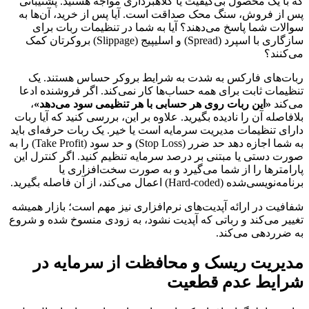
که با یک محصول بی‌کیفیت یا کلاهبرداری مواجه هستید. پشتیبانی
پس از فروش، سنگ محک صداقت است. آیا پس از خرید، آن‌ها به
سوالات شما پاسخ می‌دهند؟ آیا به شما در تنظیمات ربات برای
سازگاری با اسپرد (Spread) و اسلیپیج (Slippage) بروکرتان کمک
می‌کنند؟
ربات‌های فارکس به شدت به شرایط بروکر حساس هستند. یک
تنظیمات ثابت برای همه حساب‌ها کار نمی‌کند. اگر فروشنده ادعا
می‌کند
«این ربات روی هر حسابی با هر تنظیمی سود می‌دهد»
،
بلافاصله آن را نادیده بگیرید. علاوه بر این، بررسی کنید که آیا ربات
دارای تنظیمات مدیریت سرمایه است یا خیر. یک ربات حرفه‌ای باید
به شما اجازه دهد حد ضرر (Stop Loss) و حد سود (Take Profit) را به
صورت دستی یا مبتنی بر درصد سرمایه تنظیم کنید. اگر کنترل این
پارامترها را از شما می‌گیرد و به صورت سخت‌افزاری یا
برنامه‌نویسی‌شده (Hard-coded) اعمال می‌کند، از آن فاصله بگیرید.
شفافیت در ارائه آپدیت‌های نرم‌افزاری نیز مهم است؛ بازار همیشه
تغییر می‌کند و رباتی که آپدیت نشود، به زودی منسوخ شده و شروع
به ضرردهی می‌کند.
مدیریت ریسک و محافظت از سرمایه در
شرایط عدم قطعیت