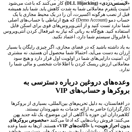
«لایسنس‌دزدی» (DLL Hijacking)
کار می‌کنند که باعث می‌شود
امنیت پلتفرم معاملاتی شما به شدت کاهش یابد. شما باید همیشه
قبل از نصب هرگونه اکسپرت، آن را در یک محیط مجازی یا یک
حساب دمو (Demo Account) که هیچ ارتباطی با حساب‌های اصلی
شما ندارد تست کنید و از آنتی‌ویروس‌های قوی برای اسکن فایل
استفاده کنید. هیچ‌گاه به رباتی که نیاز به غیرفعال کردن آنتی‌ویروس
یا فایروال سیستم شما دارد، اعتماد نکنید.
به یاد داشته باشید که در فضای مجازی، اگر چیزی رایگان یا بسیار
ارزان به دست می‌آید، احتمالا شما محصول آن هستید، نه مشتری
آن. امنیت دارایی‌های شما در اولویت اول قرار دارد و هیچ سود
معاملاتی ارزش ریسک کردن با اطلاعات شخصی و مالی شما را
ندارد.
وعده‌های دروغین درباره دسترسی به
بروکرها و حساب‌های VIP
در افغانستان، به دلیل تحریم‌های بین‌المللی، بسیاری از بروکرها
(کارگزاران) حاضر به ارائه خدمات به شهروندان نیستند.
کلاهبرداران این حوزه با آگاهی از این موضوع، یک تله جدید پهن
می‌کنند: فروش ربات‌هایی که ادعا می‌کنند
«مخصوص بروکرهای
بدون احراز هویت»
یا
«اکانت‌های VIP»
هستند. آن‌ها به شما وعده
می‌دهند که اگر رباتشان را بخرید، به بروکرهایی دسترسی خواهید