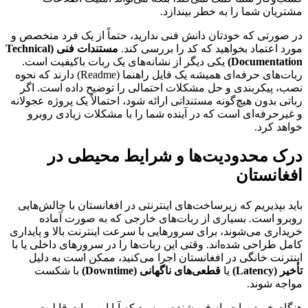
مشتریان شما را به خطر بیندازد.
در صورتی که خودتان دانش فنی ندارید، حتماً از یک فرد متخصص و
مورد اعتماد بخواهید که کد را بررسی کند.
مستندات فنی (Technical
Documentation)
یکی دیگر از نشانه‌های یک ربات باکیفیت است.
ربات‌های حرفه‌ای همیشه یک فایل راهنما (Readme) دارند که نحوه
نصب، پیکربندی و حل مشکلات احتمالی را توضیح داده است. اگر
رباتی بدون هیچ‌گونه مستنداتی ارائه شود، احتمالاً یک پروژه عجولانه
و غیرحرفه‌ای است که در آینده شما را با مشکلات زیادی روبرو
خواهد کرد.
درک محدودیت‌ها و شرایط محیطی در
افغانستان
باید بپذیریم که زیرساخت‌های اینترنتی در افغانستان با چالش‌هایی
روبرو است. بسیاری از ربات‌های خارجی که به صورت آماده
خریداری می‌شوند، برای سرورهایی با سرعت اینترنت بالا و پایداری
کامل طراحی شده‌اند. وقتی این ربات‌ها را در سرورهای داخلی یا با
اینترنت خانگی در افغانستان اجرا می‌کنید، ممکن است به دلیل
تأخیر (Latency)
یا
قطعی‌های ناگهانی (Downtime)
با شکست
مواجه شوند.
هنگام خرید ربات، از فروشنده بپرسید که آیا این ربات قابلیت