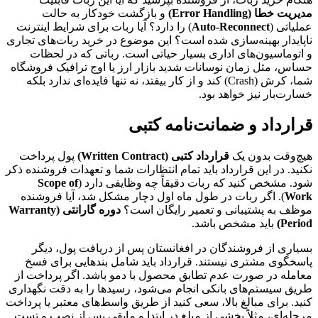
مدیریت خطا (Error Handling)
و بازگشت خودکار به حالت
عملیاتی (
Auto-Reconnect
) را دارد؟ آیا ربات برای شرایط اینترنت
ناپایدار بهینه‌سازی شده است؟ این موضوع در خرید ربات‌های تجاری
و اتوماسیون‌های اداری بسیار حیاتی است. رباتی که در لحظات
حساس، مثل زمان نوسانات شدید بازار ارز یا اوج ترافیک فروشگاه
شما، کرش (Crash) کند و از کار بیفتد، نه تنها فایده‌ای ندارد بلکه
خسارت‌بار نیز خواهد بود.
قرارداد و ضمانت‌نامه کتبی
هیچ‌وقت بدون یک
قرارداد کتبی (Written Contract)
پول پرداخت
نکنید. در این قرارداد باید تمام انتظارات شما و تعهدات فروشنده ذکر
شود. مشخص کنید که ربات دقیقاً چه وظایفی دارد (
Scope of
Work
). اگر ربات در طول ماه اول دچار مشکل شد، آیا فروشنده
موظف به پشتیبانی و تعمیر رایگان است؟
دوره گارانتی (Warranty
Period)
باید مشخص باشد.
بسیاری از فروشندگان در افغانستان پس از دریافت پول، دیگر
پاسخگوی مشتری نیستند. قرارداد باید شامل بندهایی برای فسخ
معامله در صورت عدم تطابق محصول با دمو باشد. اگر پرداخت از
طریق سیستم‌های بانکی انجام می‌شود، رسیدها را به دقت نگهداری
کنید. برای مبالغ بالا، سعی کنید از طریق واسط‌های معتبر یا پرداخت
مرحله‌ای، مثلاً بخشی از مبلغ در ابتدا و مابقی پس از نصب و تست