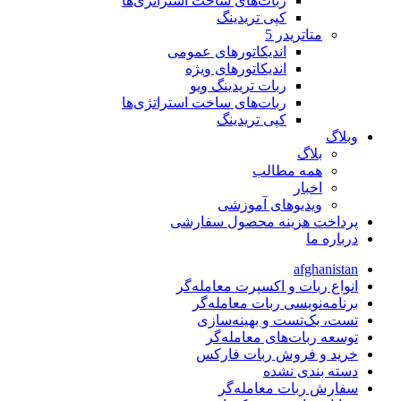
ربات‌های ساخت استراتژی‌ها
کپی تریدینگ
متاتريدر 5
اندیکاتورهای عمومی
اندیکاتورهای ویژه
ربات تریدینگ ویو
ربات‌های ساخت استراتژی‌ها
کپی تریدینگ
وبلاگ
بلاگ
همه مطالب
اخبار
ویدیوهای آموزشی
پرداخت هزینه محصول سفارشی
درباره ما
afghanistan
انواع ربات و اکسپرت معامله‌گر
برنامه‌نویسی ربات معامله‌گر
تست، بک‌تست و بهینه‌سازی
توسعه ربات‌های معامله‌گر
خرید و فروش ربات فارکس
دسته بندی نشده
سفارش ربات معامله‌گر