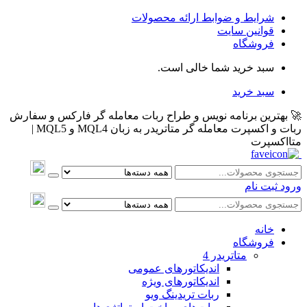
شرایط و ضوابط ارائه محصولات
قوانین سایت
فروشگاه
سبد خرید شما خالی است.
سبد خرید
🚀 بهترین برنامه نویس و طراح ربات معامله گر فارکس و سفارش
ربات و اکسپرت معامله گر متاتریدر به زبان MQL4 و MQL5 |
متااکسپرت
ورود
ثبت نام
خانه
فروشگاه
متاتريدر 4
اندیکاتورهای عمومی
اندیکاتورهای ویژه
ربات تریدینگ ویو