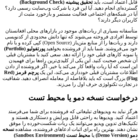
قابل اعتماد است، باید
تحقیق پیشینه (Background Check)
گسترده‌ای انجام دهید. آیا این فرد یا شرکت وب‌سایت رسمی دارد؟
آیا در شبکه‌های اجتماعی فعالیت مستمر و بازخورد مثبت از
کاربران دیگر دارند؟
متأسفانه بسیاری از ربات‌های موجود در بازارهای محلی افغانستان
توسط افرادی فروخته می‌شوند که تنها دانش محدودی از کدنویسی
دارند و ربات‌ها را از منابع متن‌باز (Open Source) کپی کرده و با نام
خود می‌فروشند. شما باید از فروشنده بخواهید
پورتفولیو (Portfolio)
یا نمونه کارهای قبلی خود را ارائه دهد. سعی کنید با مشتریان قبلی
آن شخص صحبت کنید. این یکی از کلیدی‌ترین راه‌ها برای فهمیدن
این است که آیا ربات واقعاً کار می‌کند یا خیر. اگر فروشنده از دادن
اطلاعات مشتریان قبلی خودداری می‌کند، این یک
پرچم قرمز (Red
Flag)
بزرگ است که باید بلافاصله از معامله انصراف دهید. شفافیت
در تجارت تکنولوژی حرف اول را می‌زند.
درخواست نسخه دمو یا محیط تست
هرگز نباید به ویدیوهای تبلیغاتی که فروشنده برای شما می‌فرستد
اعتماد کنید. ویدیوها به راحتی قابل ویرایش و دستکاری هستند و
تکنیک‌های تدوین ویدیو می‌توانند یک ربات شکست‌خورده را موفق
نشان دهند. بهترین راه برای اثبات ادعاهای فروشنده، مشاهده
نسخه
دمو (Demo Version)
یا
محیط تست (Sandbox Environment)