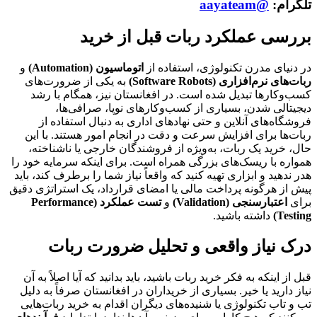
تلگرام:
@aayateam
بررسی عملکرد ربات قبل از خرید
در دنیای مدرن تکنولوژی، استفاده از
اتوماسیون (Automation)
و
ربات‌های نرم‌افزاری (Software Robots)
به یکی از ضرورت‌های
کسب‌وکارها تبدیل شده است. در افغانستان نیز، همگام با رشد
دیجیتالی شدن، بسیاری از کسب‌وکارهای نوپا، صرافی‌ها،
فروشگاه‌های آنلاین و حتی نهادهای اداری به دنبال استفاده از
ربات‌ها برای افزایش سرعت و دقت در انجام امور هستند. با این
حال، خرید یک ربات، به‌ویژه از فروشندگان خارجی یا ناشناخته،
همواره با ریسک‌های بزرگی همراه است. برای اینکه سرمایه خود را
هدر ندهید و ابزاری تهیه کنید که واقعاً نیاز شما را برطرف کند، باید
پیش از هرگونه پرداخت مالی یا امضای قرارداد، یک استراتژی دقیق
برای
اعتبارسنجی (Validation)
و
تست عملکرد (Performance
Testing)
داشته باشید.
درک نیاز واقعی و تحلیل ضرورت ربات
قبل از اینکه به فکر خرید ربات باشید، باید بدانید که آیا اصلاً به آن
نیاز دارید یا خیر. بسیاری از خریداران در افغانستان صرفاً به دلیل
تب و تاب تکنولوژی یا شنیده‌های دیگران اقدام به خرید ربات‌هایی