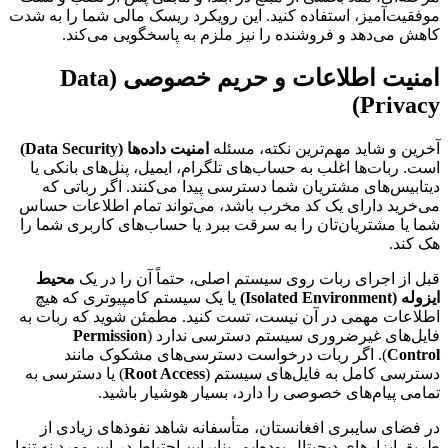
موفقیت‌آمیز، استفاده کنید. این رویکرد ریسک مالی شما را به شدت
کاهش می‌دهد و فروشنده را نیز ملزم به پاسخگویی می‌کند.
امنیت اطلاعات و حریم خصوصی (Data
Privacy)
آخرین و شاید مهم‌ترین نکته، مسئله
امنیت داده‌ها (Data Security)
است. ربات‌ها اغلب به حساب‌های تلگرام، ایمیل، پنل‌های بانکی یا
دیتابیس‌های مشتریان شما دسترسی پیدا می‌کنند. اگر رباتی که
می‌خرید دارای یک کد مخرب باشد، می‌تواند تمام اطلاعات حساس
شما یا مشتریان‌تان را به سرقت ببرد یا حساب‌های کاربری شما را
هک کند.
قبل از اجرای ربات روی سیستم اصلی، حتماً آن را در یک
محیط
ایزوله (Isolated Environment)
یا یک سیستم کامپیوتری که هیچ
اطلاعات مهمی در آن نیست، تست کنید. مطمئن شوید که ربات به
فایل‌های غیرضروری سیستم دسترسی ندارد (
Permission
Control
). اگر ربات درخواست دسترسی‌های مشکوک مانند
دسترسی کامل به فایل‌های سیستم (
Root Access
) یا دسترسی به
تمامی پیام‌های خصوصی را دارد، بسیار هوشیار باشید.
در فضای سایبری افغانستان، متأسفانه شاهد نفوذهای زیادی از
طریق ابزارهای دیجیتال بوده‌ایم، بنابراین احتیاط در این مورد نه تنها