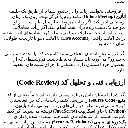
است.
از فروشنده بخواهید ربات را در حضور شما یا از طریق یک
جلسه
آنلاین (Online Meeting)
مانند زوم یا گوگل‌میت، روی یک دیتای
آزمایشی اجرا کند. اگر ربات مربوط به ارسال پیام است، از او
بخواهید یک تست زنده برای شما انجام دهد. اگر ربات معاملاتی
است، باید تاریخچه معاملات واقعی، نه اسکرین‌شات‌های ادیت شده،
در یک اکانت واقعی (
Live Account
) یا اکانت دمو با تاریخچه طولانی
نشان داده شود.
اگر فروشنده بهانه‌های مختلفی مانند “امنیت کد” یا “عدم دسترسی
به سرور” می‌آورد، باید بسیار محتاط باشید. فروشنده‌ای که از
محصول خود اطمینان دارد، مشکلی با اجرای تست‌های محدود
ندارد.
ارزیابی فنی و تحلیل کد (Code Review)
اگر شما یا تیم‌تان دانش برنامه‌نویسی دارید، باید حتماً بخشی از
کد
منبع (Source Code)
را بررسی کنید. ربات‌هایی که در افغانستان
فروخته می‌شوند اغلب در زبان‌های برنامه‌نویسی مانند
پایتون
(Python)
یا
جاوا اسکریپت (JavaScript)
نوشته می‌شوند. اگر کدها
نامرتب هستند، از کتابخانه‌های ناشناخته استفاده شده یا دارای
بک‌دورهای امنیتی (Security Backdoors)
هستند، این ربات نه تنها به
کسب‌وکار شما کمک نمی‌کند، بلکه می‌تواند امنیت اطلاعات