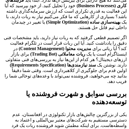
می‌کنند که هیچ کارایی برای بیزینس آن‌ها ندارد. ابتدا باید
فرآیندهای
کاری (Business Processes)
خود را تحلیل کنید. از خود بپرسید که آیا
این فعالیت به قدری تکراری است که ارزش سرمایه‌گذاری داشته
باشد؟ بسیاری از کارهایی که ما فکر می‌کنیم نیاز به ربات دارند، با
یک
بهینه‌سازی ساده (Simple Optimization)
یا تغییر در چیدمان
داخلی تیم قابل حل هستند.
اگر تصمیم قطعی گرفتید که به ربات نیاز دارید، باید مشخصات فنی
دقیق را یادداشت کنید. آیا این ربات قرار است در تلگرام فعالیت
کند؟ آیا رباتی برای
مدیریت محتوا (Content Management)
در
اینستاگرام است یا یک
ربات معاملاتی (Trading Bot)
برای بازار
ارزهای دیجیتال؟ هر کدام از این‌ها نیاز به بررسی‌های فنی متفاوتی
دارند. نوشتن یک
سند نیازمندی‌ها (Requirements Specification)
اولین قدم برای جلوگیری از کلاهبرداری است. وقتی شما دقیقاً
بدانید چه می‌خواهید، فروشنده نمی‌تواند با وعده‌های توخالی شما را
فریب دهد.
بررسی سوابق و شهرت فروشنده یا
توسعه‌دهنده
یکی از بزرگترین چالش‌های بازار تکنولوژی در افغانستان، عدم
دسترسی مستقیم به شرکت‌های معتبر بین‌المللی و اعتماد به
واسطه‌هاست. برای اینکه مطمئن شوید فروشنده ربات یک فرد