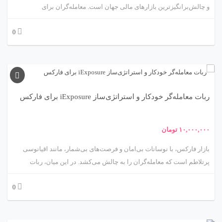
و چالش‌برانگیزترین بازارهای مالی جهان است. معامله‌گران برای
بهره‌برداری از فرصت‌های این بازار نیاز به ابزارهایی دارند که بتوانند روندها
0
و تغییرات قیمتی را با سرعت و دقت بالا شناسایی کنند. ربات معامله‌گر
خودکار و استراتژی‌ساز مبتنی بر اندیکاتور Momentum، محصولی پیشرفته
از متااکسپرت، راهکاری علمی و کاربردی برای خودکارسازی معاملات در
فارکس ارائه می‌دهد. این ربات با استفاده از اندیکاتور Momentum، که
قدرت و سرعت تغییرات قیمت را اندازه‌گیری می‌کند، به معامله‌گران کمک
ربات معامله‌گر خودکار و استراتژی‌ساز iExposure برای فارکس
می‌کند تا با استراتژی‌های مبتنی بر شتاب بازار، معاملات موفقی انجام دهند.
این مقاله به بررسی جامع و علمی این ربات، شامل مکانیزم عملکرد،
استراتژی‌های معاملاتی، مزایا، چالش‌ها، کاربردها و توصیه‌های عملی
۱۰,۰۰۰,۰۰۰
تومان
می‌پردازد.
بازار فارکس، با نوسانات بی‌امان و فرصت‌های بی‌شمار، مانند اقیانوسی
پرتلاطم است که معامله‌گران را به چالش می‌کشد. در این میان، ربات
معامله‌گر خودکار و استراتژی‌ساز iExposure از متااکسپرت، مانند یک ناخدای
0
باتجربه، به شما کمک می‌کند تا با مدیریت هوشمند ریسک و تحلیل دقیق
موقعیت‌های باز، در این بازار پرهیجان به موفقیت برسید. این ربات با
استفاده از اندیکاتور iExposure، که به‌طور خاص برای مدیریت موقعیت‌های