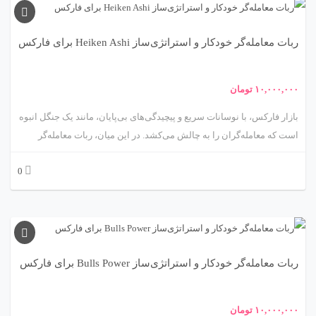
باز و تعادل پرتفوی طراحی شده، رویکردی منحصربه‌فرد به معاملات خودکار
ارائه می‌دهد. در این مقاله، ما شما را به سفری علمی و کاربردی می‌بریم تا
ربات معامله‌گر خودکار و استراتژی‌ساز Heiken Ashi برای فارکس
با ویژگی‌ها، مکانیزم‌ها، مزایا، چالش‌ها و کاربردهای این ربات آشنا شوید.
آماده‌اید؟ 🌟
۱۰,۰۰۰,۰۰۰
تومان
بازار فارکس، با نوسانات سریع و پیچیدگی‌های بی‌پایان، مانند یک جنگل انبوه
است که معامله‌گران را به چالش می‌کشد. در این میان، ربات معامله‌گر
خودکار و استراتژی‌ساز مبتنی بر Heiken Ashi، محصولی نوآورانه از
0
متااکسپرت، مانند یک راهنمای دقیق عمل می‌کند که با صاف کردن نوسانات
قیمتی، مسیر روشنی برای شناسایی روندها و اجرای معاملات ارائه می‌دهد.
اندیکاتور Heiken Ashi، با رویکرد منحصربه‌فرد خود در نمایش قیمت‌ها، به
معامله‌گران کمک می‌کند تا روندهای بازار را با وضوح بیشتری ببینند. این
ربات با ترکیب این اندیکاتور با الگوریتم‌های پیشرفته، معاملات را به‌صورت
ربات معامله‌گر خودکار و استراتژی‌ساز Bulls Power برای فارکس
خودکار و با دقت بالا اجرا می‌کند. در این مقاله، ما شما را به سفری علمی و
کاربردی در دنیای ربات Heiken Ashi می‌بریم تا ویژگی‌ها، مکانیزم‌ها، مزایا،
چالش‌ها و کاربردهای آن را کاوش کنیم. آماده‌اید؟ 🌟
۱۰,۰۰۰,۰۰۰
تومان