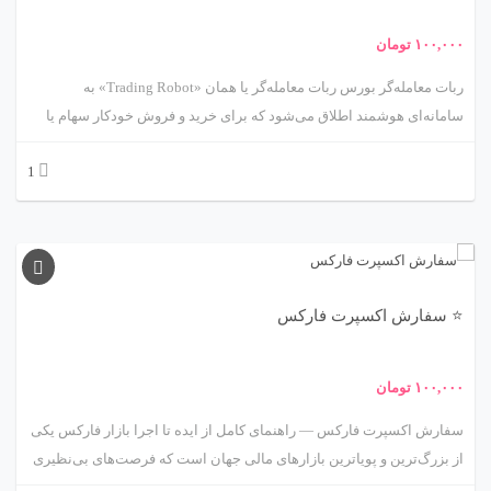
۱۰۰,۰۰۰
تومان
ربات معامله‌گر بورس ربات معامله‌گر یا همان «Trading Robot» به
سامانه‌ای هوشمند اطلاق می‌شود که برای خرید و فروش خودکار سهام یا
سایر دارایی‌ها در بازارهای مالی طراحی شده است. این ربات‌ها بر پایه
1
الگوریتم‌های ریاضی، مدل‌های آماری و اصول تحلیل تکنیکال یا فاندامنتال
عمل می‌کنند. هدف اصلی استفاده از ربات معامله‌گر، حذف احساسات
انسانی و افزایش سرعت و دقت در تصمیم‌گیری‌های معاملاتی است. با رشد
فناوری‌های مالی (FinTech) و هوش مصنوعی، ربات‌های معامله‌گر به یکی از
ابزارهای کلیدی سرمایه‌گذاری مدرن تبدیل شده‌اند.
⭐ سفارش اکسپرت فارکس
۱۰۰,۰۰۰
تومان
سفارش اکسپرت فارکس — راهنمای کامل از ایده تا اجرا بازار فارکس یکی
از بزرگ‌ترین و پویاترین بازارهای مالی جهان است که فرصت‌های بی‌نظیری
برای معامله‌گران فراهم می‌کند. اما موفقیت در این بازار پیچیده بدون