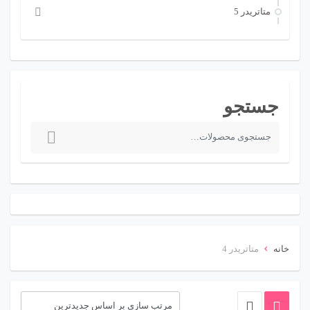
متاتريدر 5
جستجو
ج
س
ت
ج
و
ب
›
خانه
متاتريدر 4
ر
ا
ی