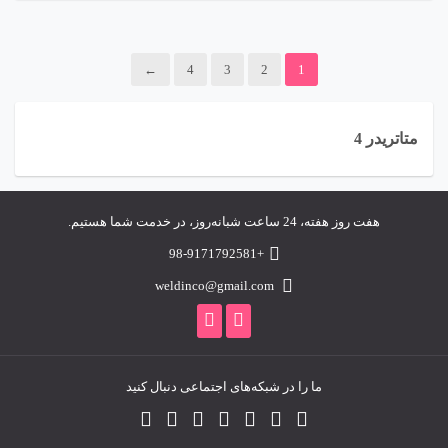
روندهای نزولی را شناسایی و معاملات را با دقت اجرا می‌کند. اندیکاتور
Bears Power، توسعه‌یافته توسط الکساندر الدر، ابزاری کلیدی برای تحلیل
←
4
3
2
1
قدرت فروشندگان در برابر خریداران است و به معامله‌گران کمک می‌کند تا
از افت قیمت‌ها سود ببرند. این مقاله، کاوشی علمی و کاربردی در ویژگی‌ها،
مکانیزم‌ها، مزایا، چالش‌ها و کاربردهای این ربات است. آماده‌اید تا بازار را از
متاتريدر 4
زاویه‌ای جدید ببینید؟ 🌘
هفت روز هفته، 24 ساعت شبانه‌روز، در خدمت شما هستیم.
+98-9171792581
weldinco@gmail.com
ما را در شبکه‌های اجتماعی دنبال کنید