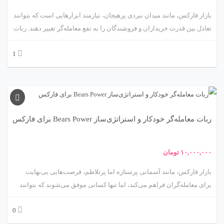
بازار فارکس، مانند میدان نبردی پرهیجان، نیازمند ابزارهایی است که بتوانند
تعادل بین قدرت خریداران و فروشندگان را به نفع معامله‌گر تغییر دهند. ربات
معامله‌گر خودکار و استراتژی‌ساز مبتنی بر اندیکاتور Bulls Power، محصولی
1
پیشرفته از متااکسپرت، مانند یک جنگجوی هوشیار عمل می‌کند که با تحلیل
قدرت خریداران در بازار، فرصت‌های معاملاتی سودآور را شناسایی و اجرا
می‌کند. اندیکاتور Bulls Power، که توسط الکساندر الدر توسعه یافته، بر
سنجش قدرت خریداران (Bulls) در برابر فروشندگان (Bears) تمرکز دارد و
به معامله‌گران کمک می‌کند تا روندهای صعودی را با دقت بالا تشخیص دهند.
ربات معامله‌گر خودکار و استراتژی‌ساز Bears Power برای فارکس
این مقاله سفری علمی و کاربردی به دنیای این ربات است که ویژگی‌ها،
مکانیزم‌ها، مزایا، چالش‌ها و کاربردهای آن را با جزئیات بررسی می‌کند. بیایید
این ابزار قدرتمند را کشف کنیم! 💪
۱۰,۰۰۰,۰۰۰
تومان
بازار فارکس، مانند آسمانی پرستاره اما پرتلاطم، فرصت‌هایی بی‌نهایت
برای معامله‌گران فراهم می‌کند، اما تنها کسانی موفق می‌شوند که بتوانند
نبض بازار را به‌درستی بخوانند. ربات معامله‌گر خودکار و استراتژی‌ساز مبتنی
0
بر اندیکاتور Bears Power، محصولی پیشرو از متااکسپرت، مانند یک
شکارچی ماهر عمل می‌کند که با رصد قدرت فروشندگان (Bears) در بازار،