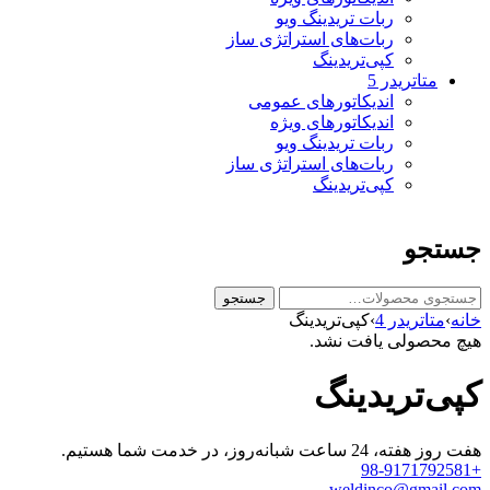
ربات تریدینگ ویو
ربات‌های استراتژی ساز
کپی‌تریدینگ
متاتريدر 5
اندیکاتورهای عمومی
اندیکاتورهای ویژه
ربات تریدینگ ویو
ربات‌های استراتژی ساز
کپی‌تریدینگ
جستجو
ج
جستجو
س
خانه
›
متاتريدر 4
›
کپی‌تریدینگ
ت
هیچ محصولی یافت نشد.
ج
و
کپی‌تریدینگ
ب
ر
ا
هفت روز هفته، 24 ساعت شبانه‌روز، در خدمت شما هستیم.
ی
+98-9171792581
:
weldinco@gmail.com