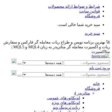
شرایط و ضوابط ارائه محصولات
قوانین سایت
فروشگاه
سبد خرید شما خالی است.
سبد خرید
🚀 بهترین برنامه نویس و طراح ربات معامله گر فارکس و سفارش
ربات و اکسپرت معامله گر متاتریدر به زبان MQL4 و MQL5 |
متااکسپرت
ورود
ثبت نام
خانه
فروشگاه
متاتريدر 4
اندیکاتورهای عمومی
اندیکاتورهای ویژه
ربات تریدینگ ویو