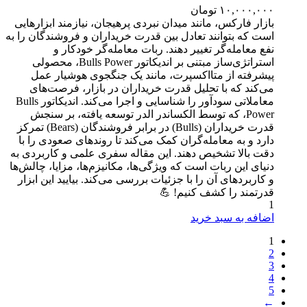
۱۰,۰۰۰,۰۰۰
تومان
بازار فارکس، مانند میدان نبردی پرهیجان، نیازمند ابزارهایی
است که بتوانند تعادل بین قدرت خریداران و فروشندگان را به
نفع معامله‌گر تغییر دهند. ربات معامله‌گر خودکار و
استراتژی‌ساز مبتنی بر اندیکاتور Bulls Power، محصولی
پیشرفته از متااکسپرت، مانند یک جنگجوی هوشیار عمل
می‌کند که با تحلیل قدرت خریداران در بازار، فرصت‌های
معاملاتی سودآور را شناسایی و اجرا می‌کند. اندیکاتور Bulls
Power، که توسط الکساندر الدر توسعه یافته، بر سنجش
قدرت خریداران (Bulls) در برابر فروشندگان (Bears) تمرکز
دارد و به معامله‌گران کمک می‌کند تا روندهای صعودی را با
دقت بالا تشخیص دهند. این مقاله سفری علمی و کاربردی به
دنیای این ربات است که ویژگی‌ها، مکانیزم‌ها، مزایا، چالش‌ها
و کاربردهای آن را با جزئیات بررسی می‌کند. بیایید این ابزار
قدرتمند را کشف کنیم! 💪
1
اضافه به سبد خرید
1
2
3
4
5
←