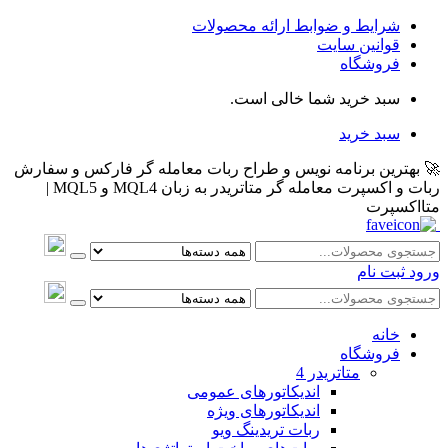
شرایط و ضوابط ارائه محصولات
قوانین سایت
فروشگاه
سبد خرید شما خالی است.
سبد خرید
🚀 بهترین برنامه نویس و طراح ربات معامله گر فارکس و سفارش
ربات و اکسپرت معامله گر متاتریدر به زبان MQL4 و MQL5 |
متااکسپرت
ورود
ثبت نام
خانه
فروشگاه
متاتريدر 4
اندیکاتورهای عمومی
اندیکاتورهای ویژه
ربات تریدینگ ویو