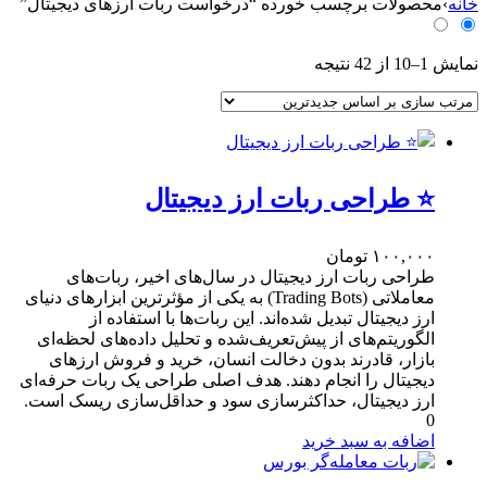
س
خانه
›
محصولات برچسب خورده “درخواست ربات ارزهای دیجیتال”
ت
ج
Sorted
و
نمایش 1–10 از 42 نتیجه
by
ب
latest
ر
ا
ی
:
⭐ طراحی ربات ارز دیجیتال
۱۰۰,۰۰۰
تومان
طراحی ربات ارز دیجیتال در سال‌های اخیر، ربات‌های
معاملاتی (Trading Bots) به یکی از مؤثرترین ابزارهای دنیای
ارز دیجیتال تبدیل شده‌اند. این ربات‌ها با استفاده از
الگوریتم‌های از پیش‌تعریف‌شده و تحلیل داده‌های لحظه‌ای
بازار، قادرند بدون دخالت انسان، خرید و فروش ارزهای
دیجیتال را انجام دهند. هدف اصلی طراحی یک ربات حرفه‌ای
ارز دیجیتال، حداکثرسازی سود و حداقل‌سازی ریسک است.
0
اضافه به سبد خرید