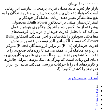
۱۰,۰۰۰,۰۰۰
تومان
بازار فارکس، مانند میدان نبردی پرهیجان، نیازمند ابزارهایی
است که بتوانند تعادل بین قدرت خریداران و فروشندگان را به
نفع معامله‌گر تغییر دهند. ربات معامله‌گر خودکار و
استراتژی‌ساز مبتنی بر اندیکاتور Bulls Power، محصولی
پیشرفته از متااکسپرت، مانند یک جنگجوی هوشیار عمل
می‌کند که با تحلیل قدرت خریداران در بازار، فرصت‌های
معاملاتی سودآور را شناسایی و اجرا می‌کند. اندیکاتور Bulls
Power، که توسط الکساندر الدر توسعه یافته، بر سنجش
قدرت خریداران (Bulls) در برابر فروشندگان (Bears) تمرکز
دارد و به معامله‌گران کمک می‌کند تا روندهای صعودی را با
دقت بالا تشخیص دهند. این مقاله سفری علمی و کاربردی به
دنیای این ربات است که ویژگی‌ها، مکانیزم‌ها، مزایا، چالش‌ها
و کاربردهای آن را با جزئیات بررسی می‌کند. بیایید این ابزار
قدرتمند را کشف کنیم! 💪
1
اضافه به سبد خرید
1
2
3
4
5
←