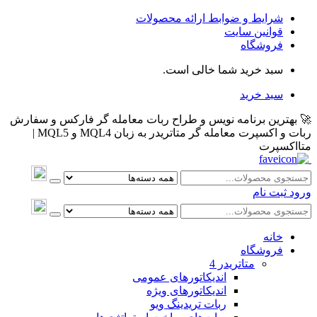
شرایط و ضوابط ارائه محصولات
قوانین سایت
فروشگاه
سبد خرید شما خالی است.
سبد خرید
🚀 بهترین برنامه نویس و طراح ربات معامله گر فارکس و سفارش
ربات و اکسپرت معامله گر متاتریدر به زبان MQL4 و MQL5 |
متااکسپرت
ورود
ثبت نام
خانه
فروشگاه
متاتريدر 4
اندیکاتورهای عمومی
اندیکاتورهای ویژه
ربات تریدینگ ویو