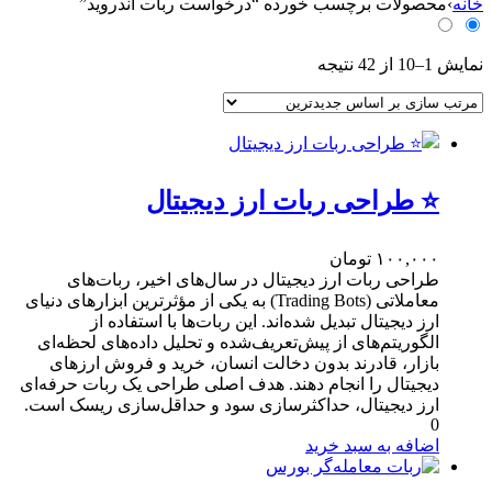
س
خانه
›
محصولات برچسب خورده “درخواست ربات اندروید”
ت
ج
Sorted
و
نمایش 1–10 از 42 نتیجه
by
ب
latest
ر
ا
ی
:
⭐ طراحی ربات ارز دیجیتال
۱۰۰,۰۰۰
تومان
طراحی ربات ارز دیجیتال در سال‌های اخیر، ربات‌های
معاملاتی (Trading Bots) به یکی از مؤثرترین ابزارهای دنیای
ارز دیجیتال تبدیل شده‌اند. این ربات‌ها با استفاده از
الگوریتم‌های از پیش‌تعریف‌شده و تحلیل داده‌های لحظه‌ای
بازار، قادرند بدون دخالت انسان، خرید و فروش ارزهای
دیجیتال را انجام دهند. هدف اصلی طراحی یک ربات حرفه‌ای
ارز دیجیتال، حداکثرسازی سود و حداقل‌سازی ریسک است.
0
اضافه به سبد خرید