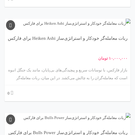
موقعیت‌های باز، در این بازار پرهیجان به موفقیت برسید. این ربات با
استفاده از اندیکاتور iExposure، که به‌طور خاص برای مدیریت موقعیت‌های
باز و تعادل پرتفوی طراحی شده، رویکردی منحصربه‌فرد به معاملات خودکار
ارائه می‌دهد. در این مقاله، ما شما را به سفری علمی و کاربردی می‌بریم تا
ربات معامله‌گر خودکار و استراتژی‌ساز Heiken Ashi برای فارکس
با ویژگی‌ها، مکانیزم‌ها، مزایا، چالش‌ها و کاربردهای این ربات آشنا شوید.
آماده‌اید؟ 🌟
۱۰,۰۰۰,۰۰۰
تومان
بازار فارکس، با نوسانات سریع و پیچیدگی‌های بی‌پایان، مانند یک جنگل انبوه
است که معامله‌گران را به چالش می‌کشد. در این میان، ربات معامله‌گر
خودکار و استراتژی‌ساز مبتنی بر Heiken Ashi، محصولی نوآورانه از
0
متااکسپرت، مانند یک راهنمای دقیق عمل می‌کند که با صاف کردن نوسانات
قیمتی، مسیر روشنی برای شناسایی روندها و اجرای معاملات ارائه می‌دهد.
اندیکاتور Heiken Ashi، با رویکرد منحصربه‌فرد خود در نمایش قیمت‌ها، به
معامله‌گران کمک می‌کند تا روندهای بازار را با وضوح بیشتری ببینند. این
ربات با ترکیب این اندیکاتور با الگوریتم‌های پیشرفته، معاملات را به‌صورت
ربات معامله‌گر خودکار و استراتژی‌ساز Bulls Power برای فارکس
خودکار و با دقت بالا اجرا می‌کند. در این مقاله، ما شما را به سفری علمی و