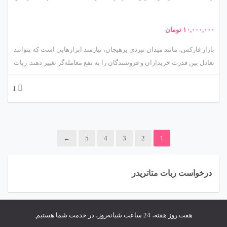
کاربردی در دنیای ربات Heiken Ashi می‌بریم تا ویژگی‌ها، مکانیزم‌ها، مزایا،
چالش‌ها و کاربردهای آن را کاوش کنیم. آماده‌اید؟ 🌟
۱۰,۰۰۰,۰۰۰
تومان
بازار فارکس، مانند میدان نبردی پرهیجان، نیازمند ابزارهایی است که بتوانند
تعادل بین قدرت خریداران و فروشندگان را به نفع معامله‌گر تغییر دهند. ربات
معامله‌گر خودکار و استراتژی‌ساز مبتنی بر اندیکاتور Bulls Power، محصولی
1
پیشرفته از متااکسپرت، مانند یک جنگجوی هوشیار عمل می‌کند که با تحلیل
قدرت خریداران در بازار، فرصت‌های معاملاتی سودآور را شناسایی و اجرا
می‌کند. اندیکاتور Bulls Power، که توسط الکساندر الدر توسعه یافته، بر
سنجش قدرت خریداران (Bulls) در برابر فروشندگان (Bears) تمرکز دارد و
←
5
4
3
2
1
به معامله‌گران کمک می‌کند تا روندهای صعودی را با دقت بالا تشخیص دهند.
این مقاله سفری علمی و کاربردی به دنیای این ربات است که ویژگی‌ها،
مکانیزم‌ها، مزایا، چالش‌ها و کاربردهای آن را با جزئیات بررسی می‌کند. بیایید
درخواست ربات متاتریدر
این ابزار قدرتمند را کشف کنیم! 💪
هفت روز هفته، 24 ساعت شبانه‌روز، در خدمت شما هستیم.