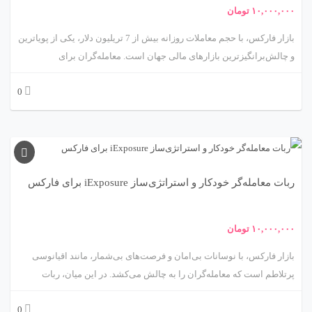
چالش‌ها و کاربردهای عملی آن در بازار فارکس می‌پردازد.
۱۰,۰۰۰,۰۰۰
تومان
بازار فارکس، با حجم معاملات روزانه بیش از 7 تریلیون دلار، یکی از پویاترین
و چالش‌برانگیزترین بازارهای مالی جهان است. معامله‌گران برای
بهره‌برداری از فرصت‌های این بازار نیاز به ابزارهایی دارند که بتوانند روندها
0
و تغییرات قیمتی را با سرعت و دقت بالا شناسایی کنند. ربات معامله‌گر
خودکار و استراتژی‌ساز مبتنی بر اندیکاتور Momentum، محصولی پیشرفته
از متااکسپرت، راهکاری علمی و کاربردی برای خودکارسازی معاملات در
فارکس ارائه می‌دهد. این ربات با استفاده از اندیکاتور Momentum، که
قدرت و سرعت تغییرات قیمت را اندازه‌گیری می‌کند، به معامله‌گران کمک
ربات معامله‌گر خودکار و استراتژی‌ساز iExposure برای فارکس
می‌کند تا با استراتژی‌های مبتنی بر شتاب بازار، معاملات موفقی انجام دهند.
این مقاله به بررسی جامع و علمی این ربات، شامل مکانیزم عملکرد،
استراتژی‌های معاملاتی، مزایا، چالش‌ها، کاربردها و توصیه‌های عملی
۱۰,۰۰۰,۰۰۰
تومان
می‌پردازد.
بازار فارکس، با نوسانات بی‌امان و فرصت‌های بی‌شمار، مانند اقیانوسی
پرتلاطم است که معامله‌گران را به چالش می‌کشد. در این میان، ربات
معامله‌گر خودکار و استراتژی‌ساز iExposure از متااکسپرت، مانند یک ناخدای
0
باتجربه، به شما کمک می‌کند تا با مدیریت هوشمند ریسک و تحلیل دقیق