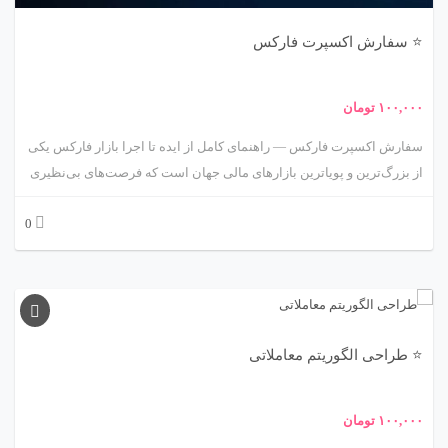
⭐ سفارش اکسپرت فارکس
۱۰۰,۰۰۰
تومان
سفارش اکسپرت فارکس — راهنمای کامل از ایده تا اجرا بازار فارکس یکی
از بزرگ‌ترین و پویاترین بازارهای مالی جهان است که فرصت‌های بی‌نظیری
برای معامله‌گران فراهم می‌کند. اما موفقیت در این بازار پیچیده بدون
0
داشتن استراتژی و ابزار مناسب دشوار است. یکی از این ابزارها، اکسپرت
فارکس (Expert Advisor یا EA) است؛ برنامه‌ای هوشمند که می‌تواند
معاملات را به‌صورت خودکار انجام داده و احساسات انسانی را از
تصمیم‌گیری‌های مالی حذف کند. سفارش اکسپرت فارکس برای هر تریدر
جدی به معنای ساخت ابزاری اختصاصی بر پایه روش معاملاتی منحصربه‌فرد
⭐ طراحی الگوریتم معاملاتی
اوست. در این مقاله به‌صورت جامع و گام‌به‌گام با مفهوم، مراحل، انواع،
مزایا، نحوه سفارش و نکات کلیدی در انتخاب برنامه‌نویس یا تیم توسعه
اکسپرت آشنا خواهید شد. ما تمامی جنبه‌های فنی، مالی و اجرایی این فرآیند
۱۰۰,۰۰۰
تومان
مهم را پوشش خواهیم داد تا شما بتوانید بهترین تصمیم را برای