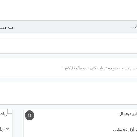
 برچسب خورده “ربات کپی تریدینگ فارکس”
ارز دیجیتال
⭐ ربا