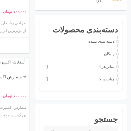
(1)
نمره
5
از 5
۱۰۰,۰۰۰
تومان
دسته‌بندی محصولات
از مؤثرترین ابزاره
الگوریتم‌های از پ
دسته بندی نشده
انسان، خرید و ف
حرفه‌ای ارز دیج
رایگان
متاتريدر 4
⭐ سفارش اکس
متاتريدر 5
۱۰۰,۰۰۰
تومان
سفارش اکسپرت فا
بزرگ‌ترین و پویا
جستجو
معامله‌گران فراهم
ج