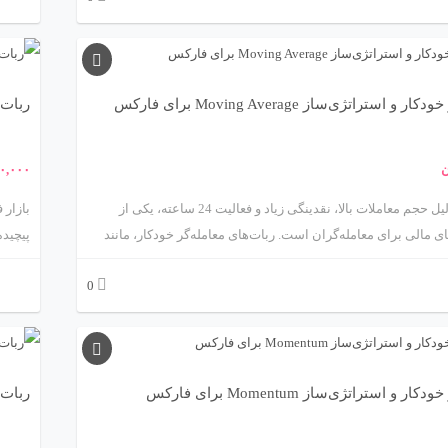
ه‌ای هوشمند که می‌تواند معاملات را به‌صورت خودکار انجام داده و
از طر
را از تصمیم‌گیری‌های مالی حذف کند. سفارش اکسپرت فارکس
کاهش 
ی به معنای ساخت ابزاری اختصاصی بر پایه روش معاملاتی
برنامه
 در این مقاله به‌صورت جامع و گام‌به‌گام با مفهوم، مراحل، انواع،
جامع و
استراتژی‌ساز Moving Average برای فارکس
ربات مع
ش و نکات کلیدی در انتخاب برنامه‌نویس یا تیم توسعه اکسپرت آشنا
مفاهیم
امی جنبه‌های فنی، مالی و اجرایی این فرآیند مهم را پوشش خواهیم
آماری 
ن
۰,۰۰۰
د بهترین تصمیم را برای خودکارسازی استراتژی‌تان بگیرید.
حرفه‌ا
خواهی
بازار فارکس به دلیل حجم معاملات بالا، نقدینگی زیاد و فعالیت 24 ساعته، یکی از
ی مالی برای معامله‌گران است. ربات‌های معامله‌گر خودکار، مانند
پیچیده
ربات مبتنی بر میانگین متحرک (Moving Average) که توسط متااکسپرت
بازار 
0
metaexpert) ارائه می‌شود، ابزارهایی پیشرفته برای خودکارسازی معاملات و
ژی‌ها هستند. این ربات‌ها با استفاده از اندیکاتور میانگین متحرک،
ن ابزارهای تحلیل تکنیکال، به معامله‌گران کمک می‌کنند تا با سرعت
ار فارکس فعالیت کنند. این مقاله به بررسی علمی و جامع ربات
که یکی
مبتنی بر استراتژی میانگین متحرک، ویژگی‌ها، مزایا، چالش‌ها و
روندها
 و استراتژی‌ساز Momentum برای فارکس
ربات معا
فارکس می‌پردازد.
به برر
مزایا،