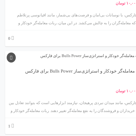
۱۰,۰۰
تومان
فارکس، با نوسانات بی‌امان و فرصت‌های بی‌شمار، مانند اقیانوسی پرتلاطم
 معامله‌گران را به چالش می‌کشد. در این میان، ربات معامله‌گر خودکار و
استراتژی‌ساز iExposure از متااکسپرت، مانند یک ناخدای باتجربه، به شما کمک می‌کند
0
مدیریت هوشمند ریسک و تحلیل دقیق موقعیت‌های باز، در این بازار پرهیجان به
موفقیت برسید. این ربات با استفاده از اندیکاتور iExposure، که به‌طور خاص برای
ت موقعیت‌های باز و تعادل پرتفوی طراحی شده، رویکردی منحصربه‌فرد به
ت خودکار ارائه می‌دهد. در این مقاله، ما شما را به سفری علمی و کاربردی
م تا با ویژگی‌ها، مکانیزم‌ها، مزایا، چالش‌ها و کاربردهای این ربات آشنا شوید.
مله‌گر خودکار و استراتژی‌ساز Bulls Power برای فارکس
اید؟ 🌟
۱۰,۰۰
تومان
فارکس، مانند میدان نبردی پرهیجان، نیازمند ابزارهایی است که بتوانند تعادل بین
ریداران و فروشندگان را به نفع معامله‌گر تغییر دهند. ربات معامله‌گر خودکار و
استراتژی‌ساز مبتنی بر اندیکاتور Bulls Power، محصولی پیشرفته از متااکسپرت، مانند
1
جوی هوشیار عمل می‌کند که با تحلیل قدرت خریداران در بازار، فرصت‌های
معاملاتی سودآور را شناسایی و اجرا می‌کند. اندیکاتور Bulls Power، که توسط