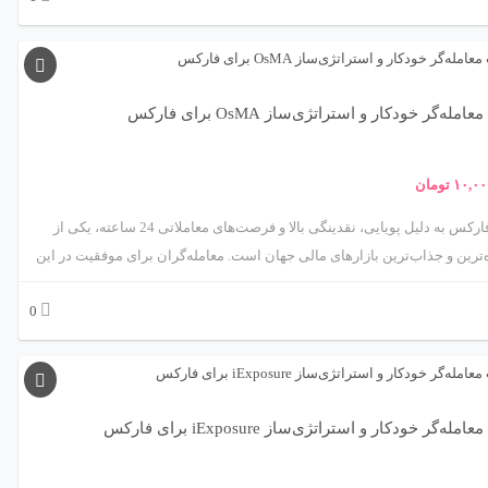
احی یک الگوریتم معاملاتی، افزایش سرعت، دقت و کارایی معاملات و همچنین
خطای انسانی است. این فرآیند مستلزم درک عمیقی از ریاضیات مالی،
‌نویسی پیشرفته و تحلیل آماری داده‌های بازار است. در این مقاله، به صورت
 گام‌به‌گام، فرآیند طراحی یک الگوریتم معاملاتی را بررسی می‌کنیم. از تعریف
امله‌گر خودکار و استراتژی‌ساز OsMA برای فارکس
 پایه شروع کرده، سپس درباره انتخاب استراتژی، جمع‌آوری داده‌ها، تحلیل
و پیاده‌سازی فنی آن بحث خواهیم کرد. در پایان نیز چالش‌ها، مزایا و اخلاق
۱۰,۰۰
تومان
ی مرتبط با معامله‌گری الگوریتمی را بررسی می‌کنیم و نگاهی به آینده این حوزه
م داشت.
بازار فارکس به دلیل پویایی، نقدینگی بالا و فرصت‌های معاملاتی 24 ساعته، یکی از
‌ترین و جذاب‌ترین بازارهای مالی جهان است. معامله‌گران برای موفقیت در این
نیاز به ابزارهایی دارند که بتوانند تحلیل‌های دقیق و سریع ارائه دهند. ربات
0
معامله‌گر خودکار و استراتژی‌ساز مبتنی بر اندیکاتور OsMA (Oscillator of Moving
Average)، محصولی پیشرفته از متااکسپرت، راهکاری علمی و کاربردی برای
خودکارسازی معاملات فارکس ارائه می‌دهد. این ربات با بهره‌گیری از اندیکاتور OsMA،
 از ابزارهای قدرتمند تحلیل تکنیکال است، به معامله‌گران کمک می‌کند تا
ی بازار را شناسایی کرده و معاملات را با دقت و سرعت بالا اجرا کنند. این مقاله
مله‌گر خودکار و استراتژی‌ساز iExposure برای فارکس
سی جامع و علمی این ربات، شامل مکانیزم عملکرد، استراتژی‌های معاملاتی،
 چالش‌ها و کاربردهای عملی آن در بازار فارکس می‌پردازد.