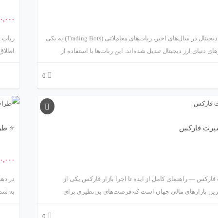
۰,۰۰۰
طراحی ربات ارز دیجیتال در سال‌های اخیر، ربات‌های معاملاتی (Trading Bots) به یکی
ای دنیای ارز دیجیتال تبدیل شده‌اند. این ربات‌ها با استفاده از
اطلاق 
یش‌تعریف‌شده و تحلیل داده‌های لحظه‌ای بازار، قادرند بدون دخالت
طراحی 
0
روش ارزهای دیجیتال را انجام دهند. هدف اصلی طراحی یک ربات
تحلیل 
یتال، حداکثرسازی سود و حداقل‌سازی ریسک است.
احساس
ابزاره
پرت فارکس
⭐ طرا
۰,۰۰۰
رکس — راهنمای کامل از ایده تا اجرا بازار فارکس یکی از
در دهه
ترین بازارهای مالی جهان است که فرصت‌های بی‌نظیری برای
به شدت
 می‌کند. اما موفقیت در این بازار پیچیده بدون داشتن استراتژی و
0
ابزار مناسب دشوار است. یکی از این ابزارها، اکسپرت فارکس (Expert Advisor یا
تصمیم‌