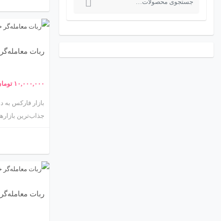
EA) است؛ برنام
س
احساسات انسانی 
ت
برای هر تریدر جد
ج
منحصربه‌فرد اوست.
ربات معامله‌گر خودکار و 
و
مزایا، نحوه سفار
خواهید شد. ما تم
ب
۱۰,۰۰۰,۰۰۰
توما
داد تا شما بتوانی
ر
ا
جذاب‌ترین بازارها
ی
:
(.ir
بهینه‌سازی استرات
یکی از محبوب‌تری
و دقت بالا در باز
معامله‌گر خودکار 
ربات معامله‌گر خودکار
کاربردهای آن در 