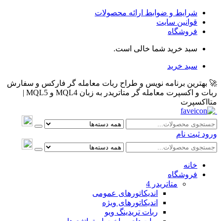
شرایط و ضوابط ارائه محصولات
قوانین سایت
فروشگاه
سبد خرید شما خالی است.
سبد خرید
🚀 بهترین برنامه نویس و طراح ربات معامله گر فارکس و سفارش
ربات و اکسپرت معامله گر متاتریدر به زبان MQL4 و MQL5 |
متااکسپرت
ورود
ثبت نام
خانه
فروشگاه
متاتريدر 4
اندیکاتورهای عمومی
اندیکاتورهای ویژه
ربات تریدینگ ویو