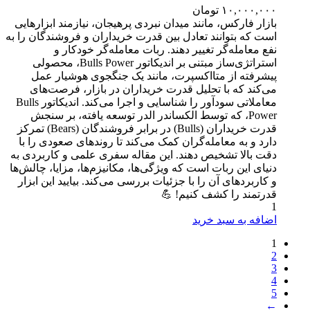
۱۰,۰۰۰,۰۰۰
تومان
بازار فارکس، مانند میدان نبردی پرهیجان، نیازمند ابزارهایی
است که بتوانند تعادل بین قدرت خریداران و فروشندگان را به
نفع معامله‌گر تغییر دهند. ربات معامله‌گر خودکار و
استراتژی‌ساز مبتنی بر اندیکاتور Bulls Power، محصولی
پیشرفته از متااکسپرت، مانند یک جنگجوی هوشیار عمل
می‌کند که با تحلیل قدرت خریداران در بازار، فرصت‌های
معاملاتی سودآور را شناسایی و اجرا می‌کند. اندیکاتور Bulls
Power، که توسط الکساندر الدر توسعه یافته، بر سنجش
قدرت خریداران (Bulls) در برابر فروشندگان (Bears) تمرکز
دارد و به معامله‌گران کمک می‌کند تا روندهای صعودی را با
دقت بالا تشخیص دهند. این مقاله سفری علمی و کاربردی به
دنیای این ربات است که ویژگی‌ها، مکانیزم‌ها، مزایا، چالش‌ها
و کاربردهای آن را با جزئیات بررسی می‌کند. بیایید این ابزار
قدرتمند را کشف کنیم! 💪
1
اضافه به سبد خرید
1
2
3
4
5
←