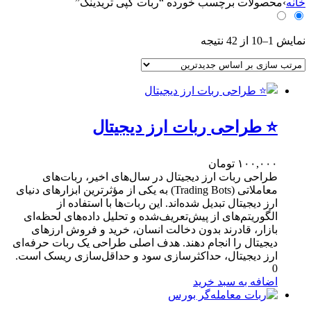
س
خانه
›
محصولات برچسب خورده “ربات کپی تریدینگ”
ت
ج
Sorted
و
نمایش 1–10 از 42 نتیجه
by
ب
latest
ر
ا
ی
:
⭐ طراحی ربات ارز دیجیتال
۱۰۰,۰۰۰
تومان
طراحی ربات ارز دیجیتال در سال‌های اخیر، ربات‌های
معاملاتی (Trading Bots) به یکی از مؤثرترین ابزارهای دنیای
ارز دیجیتال تبدیل شده‌اند. این ربات‌ها با استفاده از
الگوریتم‌های از پیش‌تعریف‌شده و تحلیل داده‌های لحظه‌ای
بازار، قادرند بدون دخالت انسان، خرید و فروش ارزهای
دیجیتال را انجام دهند. هدف اصلی طراحی یک ربات حرفه‌ای
ارز دیجیتال، حداکثرسازی سود و حداقل‌سازی ریسک است.
0
اضافه به سبد خرید