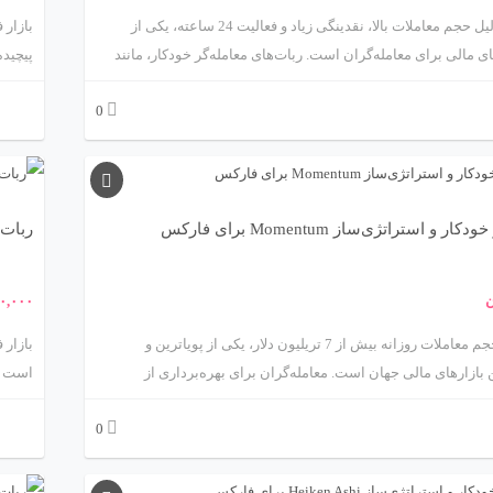
خواهی
بازار فارکس به دلیل حجم معاملات بالا، نقدینگی زیاد و فعالیت 24 ساعته، یکی از
ی مالی برای معامله‌گران است. ربات‌های معامله‌گر خودکار، مانند
پیچیده
ربات مبتنی بر میانگین متحرک (Moving Average) که توسط متااکسپرت
بازار 
0
metaexpert) ارائه می‌شود، ابزارهایی پیشرفته برای خودکارسازی معاملات و
ژی‌ها هستند. این ربات‌ها با استفاده از اندیکاتور میانگین متحرک،
ن ابزارهای تحلیل تکنیکال، به معامله‌گران کمک می‌کنند تا با سرعت
ار فارکس فعالیت کنند. این مقاله به بررسی علمی و جامع ربات
که یکی
مبتنی بر استراتژی میانگین متحرک، ویژگی‌ها، مزایا، چالش‌ها و
روندها
 و استراتژی‌ساز Momentum برای فارکس
ربات معا
فارکس می‌پردازد.
به برر
مزایا،
ن
۰,۰۰۰
بازار فارکس، با حجم معاملات روزانه بیش از 7 تریلیون دلار، یکی از پویاترین و
بازار 
 بازارهای مالی جهان است. معامله‌گران برای بهره‌برداری از
است که
 نیاز به ابزارهایی دارند که بتوانند روندها و تغییرات قیمتی را با
0
شناسایی کنند. ربات معامله‌گر خودکار و استراتژی‌ساز مبتنی بر
تا با 
اندیکاتور Momentum، محصولی پیشرفته از متااکسپرت، راهکاری علمی و کاربردی
معاملات در فارکس ارائه می‌دهد. این ربات با استفاده از اندیکاتور
مدیری