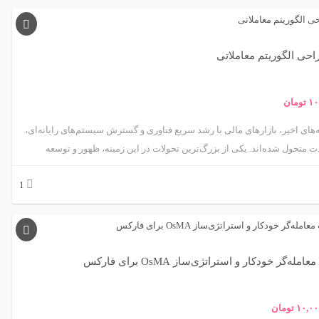
حی الگوریتم معاملاتی
۱۰
تومان
‌های اخیر، بازارهای مالی با رشد سریع فناوری و گسترش سیستم‌های رایانه‌ای،
 متحول شده‌اند. یکی از بزرگ‌ترین تحولات در این زمینه، ظهور و توسعه
الگوریتم‌های معاملاتی (Algorithmic Trading) است. این نوع معامله‌گری، فرآیند
1
گیری و اجرای معاملات را به الگوریتم‌های دقیق و خودکار می‌سپارد. هدف اصلی
احی یک الگوریتم معاملاتی، افزایش سرعت، دقت و کارایی معاملات و همچنین
خطای انسانی است. این فرآیند مستلزم درک عمیقی از ریاضیات مالی،
‌نویسی پیشرفته و تحلیل آماری داده‌های بازار است. در این مقاله، به صورت
 گام‌به‌گام، فرآیند طراحی یک الگوریتم معاملاتی را بررسی می‌کنیم. از تعریف
امله‌گر خودکار و استراتژی‌ساز OsMA برای فارکس
 پایه شروع کرده، سپس درباره انتخاب استراتژی، جمع‌آوری داده‌ها، تحلیل
و پیاده‌سازی فنی آن بحث خواهیم کرد. در پایان نیز چالش‌ها، مزایا و اخلاق
۱۰,۰۰
تومان
ی مرتبط با معامله‌گری الگوریتمی را بررسی می‌کنیم و نگاهی به آینده این حوزه