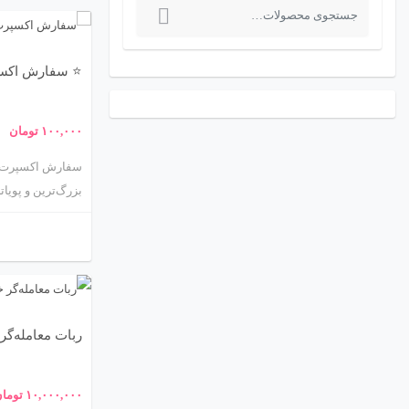
ج
س
ت
⭐ سفارش اکس
ج
و
۱۰۰,۰۰۰
تومان
ب
سفارش اکسپرت فا
ر
بزرگ‌ترین و پویا
ا
معامله‌گران فراهم
ی
EA) است؛ برنام
:
احساسات انسانی 
برای هر تریدر جد
منحصربه‌فرد اوست.
ربات معامله‌گر خودکار و 
مزایا، نحوه سفار
خواهید شد. ما تم
۱۰,۰۰۰,۰۰۰
توما
داد تا شما بتوانی