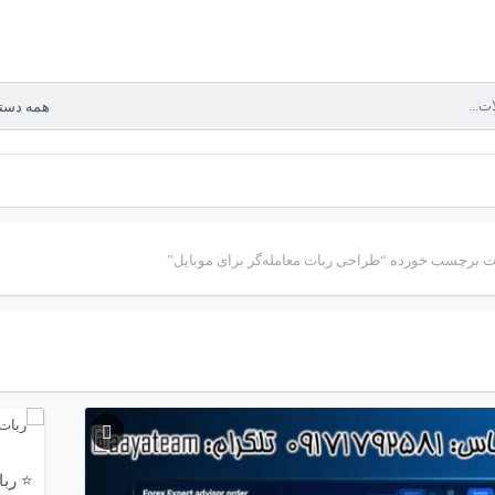
 برچسب خورده “طراحی ربات معامله‌گر برای موبایل”
⭐ ربا