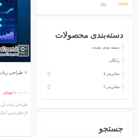
(1)
نمره
5
از 5
دسته‌بندی محصولات
دسته بندی نشده
رایگان
⭐ طراحی ربات 
متاتريدر 4
متاتريدر 5
۱۰۰,۰۰۰
تومان
از مؤثرترین ابزاره
الگوریتم‌های از پ
جستجو
انسان، خرید و ف
حرفه‌ای ارز دیج