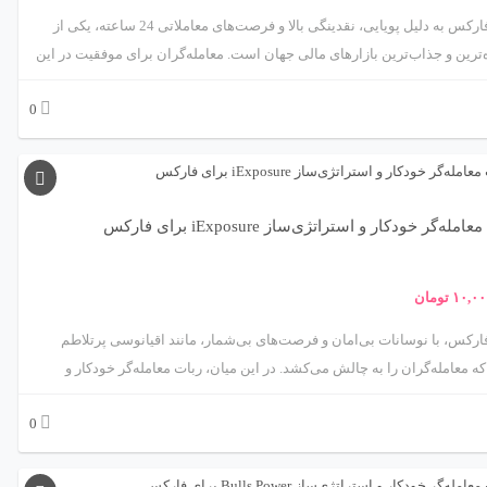
م داشت.
بازار فارکس به دلیل پویایی، نقدینگی بالا و فرصت‌های معاملاتی 24 ساعته، یکی از
‌ترین و جذاب‌ترین بازارهای مالی جهان است. معامله‌گران برای موفقیت در این
نیاز به ابزارهایی دارند که بتوانند تحلیل‌های دقیق و سریع ارائه دهند. ربات
0
معامله‌گر خودکار و استراتژی‌ساز مبتنی بر اندیکاتور OsMA (Oscillator of Moving
Average)، محصولی پیشرفته از متااکسپرت، راهکاری علمی و کاربردی برای
خودکارسازی معاملات فارکس ارائه می‌دهد. این ربات با بهره‌گیری از اندیکاتور OsMA،
 از ابزارهای قدرتمند تحلیل تکنیکال است، به معامله‌گران کمک می‌کند تا
ی بازار را شناسایی کرده و معاملات را با دقت و سرعت بالا اجرا کنند. این مقاله
مله‌گر خودکار و استراتژی‌ساز iExposure برای فارکس
سی جامع و علمی این ربات، شامل مکانیزم عملکرد، استراتژی‌های معاملاتی،
 چالش‌ها و کاربردهای عملی آن در بازار فارکس می‌پردازد.
۱۰,۰۰
تومان
فارکس، با نوسانات بی‌امان و فرصت‌های بی‌شمار، مانند اقیانوسی پرتلاطم
 معامله‌گران را به چالش می‌کشد. در این میان، ربات معامله‌گر خودکار و
استراتژی‌ساز iExposure از متااکسپرت، مانند یک ناخدای باتجربه، به شما کمک می‌کند
0
مدیریت هوشمند ریسک و تحلیل دقیق موقعیت‌های باز، در این بازار پرهیجان به
موفقیت برسید. این ربات با استفاده از اندیکاتور iExposure، که به‌طور خاص برای
ت موقعیت‌های باز و تعادل پرتفوی طراحی شده، رویکردی منحصربه‌فرد به