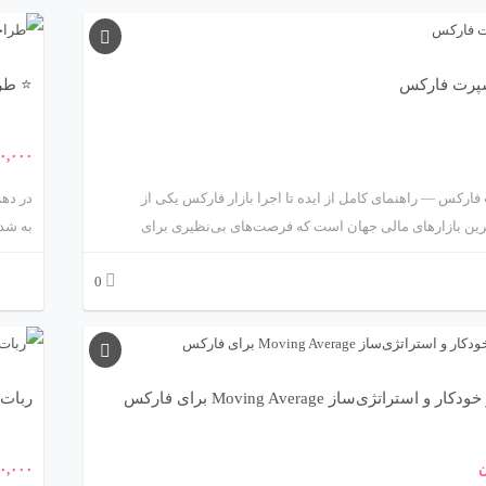
پرت فارکس
⭐ طرا
۰,۰۰۰
رکس — راهنمای کامل از ایده تا اجرا بازار فارکس یکی از
در دهه
ترین بازارهای مالی جهان است که فرصت‌های بی‌نظیری برای
به شدت
 می‌کند. اما موفقیت در این بازار پیچیده بدون داشتن استراتژی و
0
ابزار مناسب دشوار است. یکی از این ابزارها، اکسپرت فارکس (Expert Advisor یا
تصمیم‌
ه‌ای هوشمند که می‌تواند معاملات را به‌صورت خودکار انجام داده و
از طر
را از تصمیم‌گیری‌های مالی حذف کند. سفارش اکسپرت فارکس
کاهش 
ی به معنای ساخت ابزاری اختصاصی بر پایه روش معاملاتی
برنامه
 در این مقاله به‌صورت جامع و گام‌به‌گام با مفهوم، مراحل، انواع،
جامع و
استراتژی‌ساز Moving Average برای فارکس
ربات مع
ش و نکات کلیدی در انتخاب برنامه‌نویس یا تیم توسعه اکسپرت آشنا
مفاهیم
امی جنبه‌های فنی، مالی و اجرایی این فرآیند مهم را پوشش خواهیم
آماری 
ن
۰,۰۰۰
د بهترین تصمیم را برای خودکارسازی استراتژی‌تان بگیرید.
حرفه‌ا