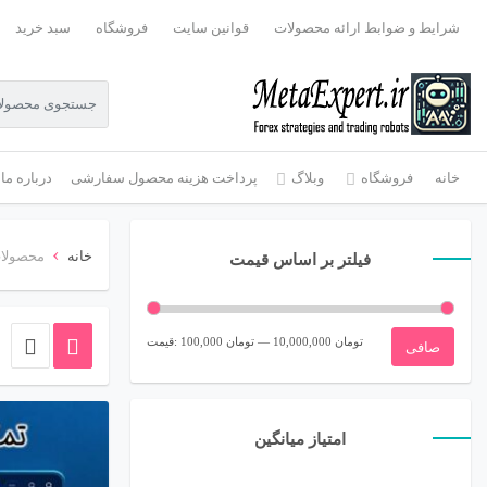
شرایط و ضوابط ارائه محصولات
قوانین سایت
فروشگاه
سبد خرید
خانه
فروشگاه
وبلاگ
پرداخت هزینه محصول سفارشی
درباره ما
›
خانه
محصولات
فیلتر بر اساس قیمت
حداقل
حداكثر
10,000,000 تومان
—
100,000 تومان
قيمت:
صافی
قیمت
قيمت
امتیاز میانگین