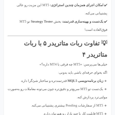
✔️
امکان اجرای همزمان چندین استراتژی:
MT5 این مزیت رو عالی
پشتیبانی می‌کنه.
✔️
بک‌تست و بهینه‌سازی قدرتمند:
بخش
Strategy Tester
تو MT5
فوق‌العاده است!
💡 تفاوت ربات متاتریدر ۵ با ربات
متاتریدر ۴
خیلی‌ها می‌پرسن: «MT5 چه فرقی با MT4 داره؟»
اگه بخوای حرفه‌ای باشی باید بدونی:
🔹
زبان برنامه‌نویسی MQL5
قدرتمندتره و ساختار شئ‌گرا داره.
🔹 بک‌تست تو MT5 سریع‌تر و دقیق‌تره چون می‌تونه معاملات رو به‌صورت
مولتی‌ترد پردازش کنه.
🔹 MT5 از سفارشات Pending بیشتری پشتیبانی می‌کنه.
🔹 MT5 قابلیت کار با چند بازار رو همزمان داره.