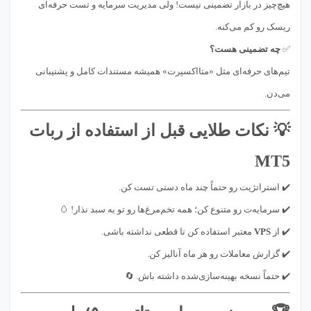
هیچ‌چیز در بازار تضمینی نیست! ولی مدیریت سرمایه و تست حرفه‌ای
ریسک رو کم می‌کنه.
✅
چه تضمینی هست؟
تیم‌های حرفه‌ای مثل «متااکسپرت» همیشه مستندات کامل و پشتیبانی
می‌دن.
💡 نکات طلایی قبل از استفاده از ربات
MT5
✔️ استراتژیت رو حتماً چند ماه دستی تست کن.
✔️ سرمایه‌ت رو متنوع کن؛ همه تخم‌مرغ‌ها رو تو یه سبد نذار! 🥚
✔️ از
VPS
معتبر استفاده کن تا قطعی نداشته باشی.
✔️ گزارش معاملات رو هر ماه آنالیز کن.
✔️ حتماً نسخه بهینه‌سازی‌شده داشته باش. 🔄