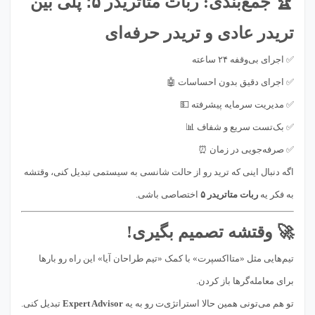
🏆 جمع‌بندی: ربات متاتریدر ۵؛ پلی بین
تریدر عادی و تریدر حرفه‌ای
✅ اجرای بی‌وقفه ۲۴ ساعته
✅ اجرای دقیق بدون احساسات 🤖
✅ مدیریت سرمایه پیشرفته 💵
✅ بک‌تست سریع و شفاف 📊
✅ صرفه‌جویی در زمان ⏰
اگه دنبال اینی که ترید رو از حالت شانسی به سیستمی تبدیل کنی، وقتشه
به فکر یه
ربات متاتریدر ۵
اختصاصی باشی.
🚀 وقتشه تصمیم بگیری!
تیم‌هایی مثل «متااکسپرت» با کمک «تیم طراحان آیا» این راه رو بارها
برای معامله‌گرها باز کردن.
تو هم می‌تونی همین حالا استراتژی‌ت رو به یه
Expert Advisor
تبدیل کنی.