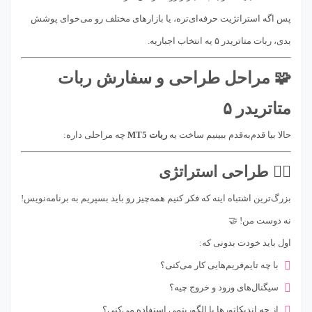
پس اگه استراتژیت حرفه‌ای‌تره، یا بازارهای مختلف رو می‌خوای پوشش
بدی، ربات متاتریدر ۵ یه انتخاب اجباریه.
🧩 مراحل طراحی و سفارش ربات
متاتریدر ۵
حالا بیا قدم‌به‌قدم ببینیم ساخت یه
ربات MT5
چه مراحلی داره:
۱️⃣ طراحی استراتژی
بزرگ‌ترین اشتباه اینه که فکر کنیم همه‌چیز رو باید بسپریم به برنامه‌نویس!
نه دوست من! 🤝
اول باید خودت بدونی که:
با چه تایم‌فریم‌هایی کار می‌کنی؟
سیگنال‌های ورود و خروج چیه؟
از چه اندیکاتورها یا الگوریتمی استفاده می‌کنی؟