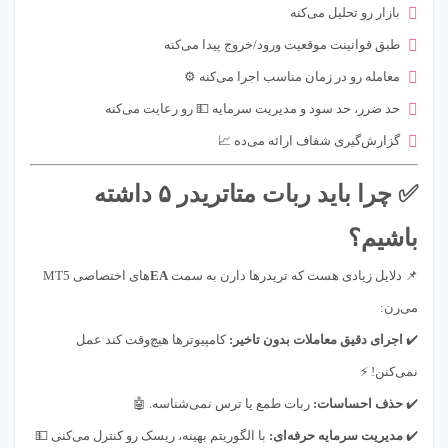
بازار رو تحلیل می‌کنه
طبق قوانینت موقعیت ورود/خروج پیدا می‌کنه
معامله رو در زمان مناسب اجرا می‌کنه ⚙️
حد ضرر، حد سود و مدیریت سرمایه 💵 رو رعایت می‌کنه
گزارش‌گیری شفاف ارائه می‌ده 📈
✅ چرا باید ربات متاتریدر ۵ داشته
باشیم؟
📌 دلایل زیادی هست که تریدرها دارن به سمت
EA
های اختصاصی MT5
می‌رن:
✔️
اجرای دقیق معاملات بدون تاخیر:
کامپیوترها هیچ‌وقت کند عمل
نمی‌کنن! ⚡
✔️
حذف احساسات:
ربات طمع یا ترس نمی‌شناسه. 🤖
✔️
مدیریت سرمایه حرفه‌ای:
با الگوریتم بهینه، ریسک رو کنترل می‌کنی 💵