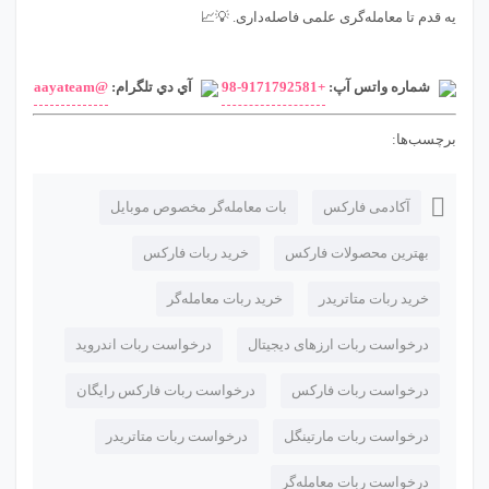
یه قدم تا معامله‌گری علمی فاصله‌داری. 💡📈
شماره واتس آپ:
+98-9171792581
آي دي تلگرام:
@aayateam
برچسب‌ها:
آکادمی فارکس
بات معامله‌گر مخصوص موبایل
بهترین محصولات فارکس
خرید ربات فارکس
خرید ربات متاتریدر
خرید ربات معامله‌گر
درخواست ربات ارزهای دیجیتال
درخواست ربات اندروید
درخواست ربات فارکس
درخواست ربات فارکس رایگان
درخواست ربات مارتینگل
درخواست ربات متاتریدر
درخواست ربات معامله‌گر