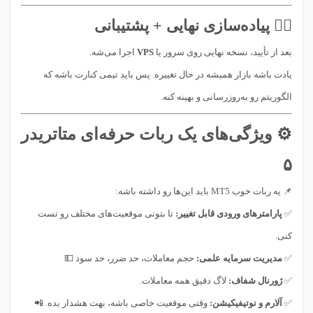
۵️⃣ پیاده‌سازی نهایی + پشتیبانی
بعد از تأیید، نسخه نهایی روی سرور یا
VPS
اجرا می‌شه.
یادت باشه بازار همیشه در حال تغییره. پس باید تیمی کنارت باشه که
الگوریتم رو به‌روزرسانی و بهینه کنه.
⚙️ ویژگی‌های یک ربات حرفه‌ای متاتریدر
۵
📌 یه ربات خوب MT5 باید این‌ها رو داشته باشه:
✅
پارامترهای ورودی قابل تغییر:
تا بتونی موقعیت‌های مختلف رو تست
کنی.
✅
مدیریت سرمایه علمی:
حجم معاملات، حد ضرر، حد سود 💵
✅
ژورنال شفاف:
لاگ دقیق همه معاملات.
✅
آلارم و نوتیفیکیشن:
وقتی موقعیت خاصی باشه، بهت هشدار بده. 📲