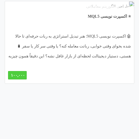
⭐ اکسپرت نویسی MQL5
🤖 اکسپرت نویسی MQL5؛ هنر تبدیل استراتژی به ربات حرفه‌ای تا حالا
شده بخوای وقتی خوابی، رباتت معامله کنه؟ یا وقتی سر کار یا سفر 🧳
هستی، دستیار دیجیتالت لحظه‌ای از بازار غافل نشه؟ این دقیقاً همون چیزیه
که «اکسپرت نویسی MQL5» برات فراهم می‌کنه! یه زبان برنامه‌نویسی
۱۰۰,۰۰۰
تخصصی برای ساخت ربات‌های معاملاتی پیشرفته در پلتفرم MetaTrader 5.