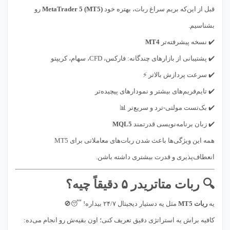
قبل از این‌که بریم سراغ ربات، بهتره خود
MetaTrader 5 (MT5)
رو
بشناسیم.
✔️ نسخه پیشرفته‌تر
MT4
✔️ پشتیبانی از بازارهای چندگانه: فارکس، CFD، سهام، کریپتو
✔️ سرعت پردازش بالاتر ⚡
✔️ تایم‌فریم‌های بیشتر و نمودارهای پیچیده‌تر
✔️ بک‌تست مولتی-ترد و سریع‌تر 📊
✔️ زبان برنامه‌نویسی قدرتمند
MQL5
همه این ویژگی‌ها باعث شدن ربات‌های معاملاتی برای MT5
انعطاف‌پذیری و قدرت بیشتری داشته باشن.
🔍 ربات متاتریدر ۵ دقیقاً چیه؟
یه
ربات MT5
مثل یه دستیار دیجیتال ۲۴/۷ بیداره! 😴🚫
کافیه براش یه استراتژی دقیق تعریف کنی؛ اون بقیه‌ش رو انجام می‌ده: