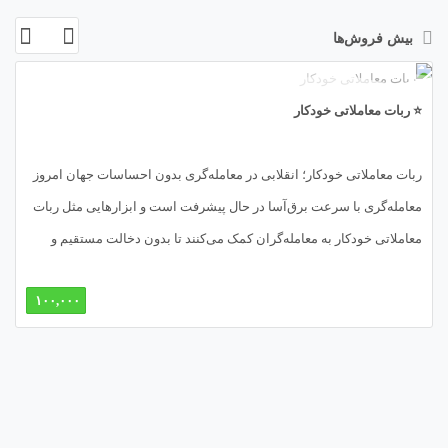
بیش فروش‌ها
⭐ ربات معاملاتی خودکار
ربات معاملاتی خودکار؛ انقلابی در معامله‌گری بدون احساسات جهان امروز
معامله‌گری با سرعت برق‌آسا در حال پیشرفت است و ابزارهایی مثل ربات
معاملاتی خودکار به معامله‌گران کمک می‌کنند تا بدون دخالت مستقیم و
احساسات، معاملات دقیق‌تری انجام دهند. 🤖💹 در این مقاله با همکاری
۱۰۰,۰۰۰
تجربه‌ی «متااکسپرت» و دانش «تیم طراحان آیا» به‌طور کامل به مفهوم،
طراحی، نکات کلیدی و مراحل استفاده از ربات‌های معاملاتی خودکار
می‌پردازیم.