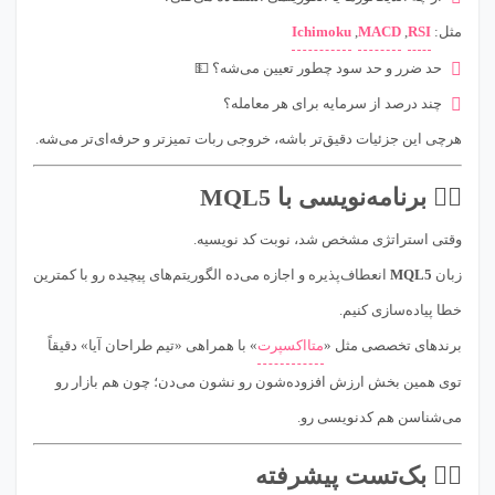
مثل:
RSI
,
MACD
,
Ichimoku
حد ضرر و حد سود چطور تعیین می‌شه؟ 💵
چند درصد از سرمایه برای هر معامله؟
هرچی این جزئیات دقیق‌تر باشه، خروجی ربات تمیزتر و حرفه‌ای‌تر می‌شه.
۲️⃣ برنامه‌نویسی با MQL5
وقتی استراتژی مشخص شد، نوبت کد نویسیه.
زبان
MQL5
انعطاف‌پذیره و اجازه می‌ده الگوریتم‌های پیچیده رو با کمترین
خطا پیاده‌سازی کنیم.
برندهای تخصصی مثل «
متااکسپرت
» با همراهی «تیم طراحان آیا» دقیقاً
توی همین بخش ارزش افزوده‌شون رو نشون می‌دن؛ چون هم بازار رو
می‌شناسن هم کدنویسی رو.
۳️⃣ بک‌تست پیشرفته