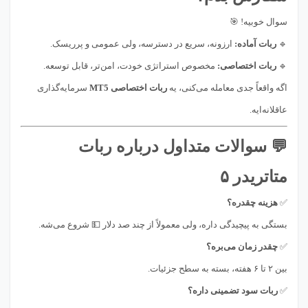
سوال خوبیه! 🎯
🔹
ربات آماده:
ارزونه، سریع در دسترسه، ولی عمومی و پرریسک.
🔹
ربات اختصاصی:
مخصوص استراتژی خودت، امن‌تر، قابل توسعه.
اگه واقعاً جدی معامله می‌کنی، یه
ربات اختصاصی MT5
سرمایه‌گذاری
عاقلانه‌ایه.
💬 سوالات متداول درباره ربات
متاتریدر ۵
✅
هزینه چقدره؟
بستگی به پیچیدگی داره، ولی معمولاً از چند صد دلار 💵 شروع می‌شه.
✅
چقدر زمان می‌بره؟
بین ۲ تا ۶ هفته، بسته به سطح جزئیات.
✅
ربات سود تضمینی داره؟