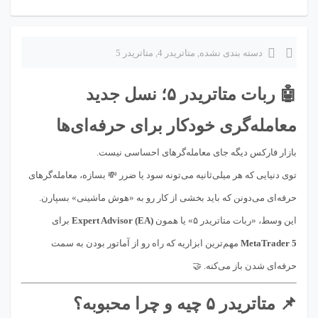
دسته بندی نشده
,
متاتريدر 4
,
متاتريدر 5
🤖 ربات متاتریدر ۵؛ نسل جدید
معامله‌گری خودکار برای حرفه‌ای‌ها
بازار فارکس دیگه جای معامله‌گرهای احساسی نیست.
توی دنیایی که هر میلی‌ثانیه می‌تونه سود یا ضرر 💸 بسازه، معامله‌گرهای
حرفه‌ای می‌دونن که باید بخشی از کار رو به «هوش ماشینی» بسپارن.
این وسط، «ربات متاتریدر ۵» یا همون
Expert Advisor (EA)
برای
MetaTrader 5
مهم‌ترین ابزاریه که راه رو از آماتور بودن به سمت
حرفه‌ای شدن باز می‌کنه. 🤝
📌 متاتریدر ۵ چیه و چرا محبوبه؟