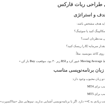
 طراحی ربات فارکس
 باید هدف مشخص باشد:
کالپینگ کنید یا سوئینگ؟
می مدنظرتان است؟
دار سرمایه 💵 را ریسک کنید؟
روی کاغذ بنویسید. مثلاً:
ط
Moving Average
عبور کرد و
RSI
زیر ۳۰ بود، موقعیت
Buy
باز کن.»
و زبان محبوب وجود دارد:
ب برای
MT4
ب برای
MT5
 زیادی به
C++
دارد. اگر با برنامه‌نویسی آشنایی ندارید، تیم‌هایی مثل «متااکسپرت» 