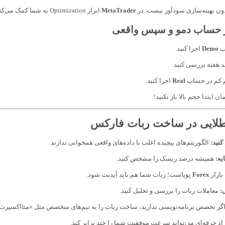
ون بهینه‌سازی سودآور نیست. در
MetaTrader
ابزار Optimization به شما کمک می‌کند پارامترها را تغییر دهید تا بهترین نتیجه را بگیرید.
اب
Demo
اجرا کنید.
د هفته بررسی کنید.
 کم در حساب
Real
اجرا کنید.
ن ابتدا حجم بالا باز نکنید!
طلایی در ساخت ربات فارکس
نید:
الگوریتم‌های پیچیده اغلب با داده‌های واقعی همخوانی ندارند.
یه:
همیشه درصد ریسک را مشخص کنید.
بازار
Forex
پویاست؛ ربات شما هم باید آپدیت شود.
:
معاملات ربات را بررسی و تحلیل کنید.
گر تخصص برنامه‌نویسی ندارید، ساخت ربات را به تیم‌های متخصص مثل «متااکسپرت»
راد حرفه‌ای می‌تواند سرعت موفقیت شما را چند برابر کند.