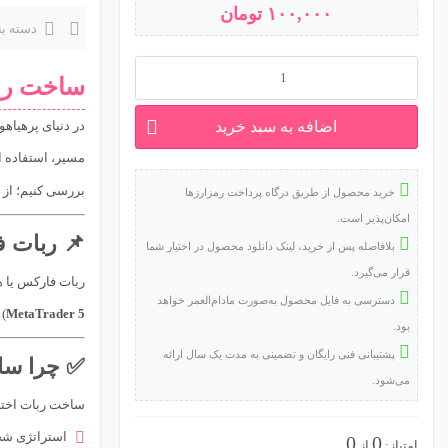
۱۰۰,۰۰۰
تومان
دسته ب
⭐
ساخت رب
ساخت
اضافه به سبد خرید
در دنیای پرهیاه
ربات
مسیر، استفاده ا
فارکس
بررسی کنیم؛ از م
خرید محصول از طریق درگاه پرداخت رمزارزها
عدد
امکان‌پذیر است.
📌 ربات 
بلافاصله پس از خرید، لینک دانلود محصول در اختیار شما
قرار می‌گیرد.
ربات فارکس یا 
دسترسی به فایل محصول به‌صورت مادام‌العمر خواهد
MetaTrader 5
) 
بود.
پشتیبانی فنی رایگان و تضمینی به مدت یک سال ارائه
✅ چرا سا
می‌شود.
ساخت ربات اخت
استراتژی شخص
0
0
امتیاز:
از