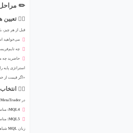
✏️ مراحل
۱️⃣ تعیین هدف و استراتژی
قبل از هر چیز،
می‌خواهید اس
چه تایم‌فری
حاضرید چه مق
استراتژی پایه را 
«اگر قیمت از خ
۲️⃣ انتخاب زبان برنامه‌نویسی مناسب
در
MetaTrader
د
MQL4:
مناس
MQL5:
مناس
زبان
MQL
شباهت