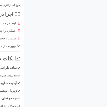
هیچ استراتژی بد
۶️⃣ اجرا در حساب دمو و سپس واقعی
ابتدا در حس
عملکرد را چن
سپس با حجم
💡 هیچ‌وقت از هما
📈 نکات 
✔️
ساده طراحی ک
✔️
مدیریت سرما
✔️
آپدیت مداوم:
✔️
ژورنال نویسی
✔️
تیم حرفه‌ای:
ا
🤝 همکاری با اف