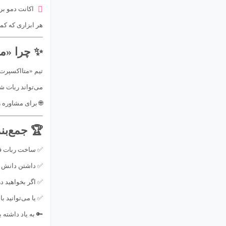
اکانت دمو ب
هر ابزاری که کم
✨ چرا «م
تیم «متااکسپرت»
می‌تواند ربات شم
🌐 برای مشاوره 
🏆 جمع‌بن
✅ ساخت ربات فا
✅ داشتن دانش
✅ اگر بخواهید در
✅ یا می‌توانید ب
🔑 به یاد داشته