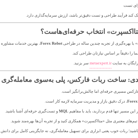
رای تست
ک کند فرآیند طراحی و تست دقیق‌تر باشد، ارزش سرمایه‌گذاری دارد.
تااکسپرت» انتخاب حرفه‌ای‌هاست؟
 با بهره‌گیری از تجربه چندین ساله در طراحی
Forex Robot
، بهترین خدمات مشاوره و 
ا را دقیقاً بر اساس نیازتان طراحی کند.
رایگان به سایت
metaexpert.ir
سر بزنید.
دی: ساخت ربات فارکس، پلی به‌سوی معامله‌گری
رکس مسیری حرفه‌ای اما چالش‌برانگیز است.
Forex
، درک دقیق بازار و مدیریت سرمایه لازمه کار است.
 این مسیر تنها قدم بردارید، باید با مفاهیم
MQL
و تست‌گیری حرفه‌ای آشنا باشید.
ا تیم‌های معتبری مثل «متااکسپرت» همکاری کنید و از تجربه آن‌ها بهره‌مند شوید.
 باشید؛ ربات خوب یعنی ابزاری برای تسهیل معامله‌گری، نه جایگزینی کامل برای دانش و