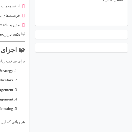
از تصمیمات ه
فرصت‌های بازار را در ۲۴ س
مدیریت
ward
💡
نکته:
بازار
ex
🧩 اجزای
برای ساخت ربات 
Strategy:
dicators:
gement:
gement:
ktesting:
هر رباتی که این