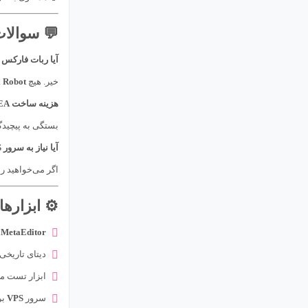
💬 سوالا
آیا ربات فارکس
خیر. هیچ
 Robot
هزینه ساخت EA چقدر است؟
بستگی به پیچیدگی
آیا نیاز به سرور VPS دارم؟
اگر می‌خواهید ربات ۲۴ ساعته اجرا شود، 
⚙️ ابزاره
MetaEditor:
دیتای تاریخی 
ابزار تست م
سرور
VPS
بر