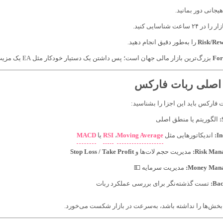
یجانی دور بمانید.
اعت شناسایی کنید.
Risk/Re
را به‌طور دقیق انجام دهید.
For
بزرگ‌ترین بازار مالی جهان است؛ پس داشتن یک دستیار خودکار مثل EA یک مزیت رقابتی واقعی خواهد بود.
 اصلی ربات فارکس
فارکس باید این اجزا را بشناسید:
الگوریتم یا منطق اصلی
In
اندیکاتورهایی مثل
Moving Average
،
RSI
یا
MACD
Risk Mana
مدیریت حجم لات‌ها و
Stop Loss / Take Profit
Money Mana
مدیریت سرمایه 💵
Bac
تست گذشته‌نگر برای بررسی عملکرد ربات
 بخش‌ها را نداشته باشد، به‌سرعت در بازار شکست می‌خورد.