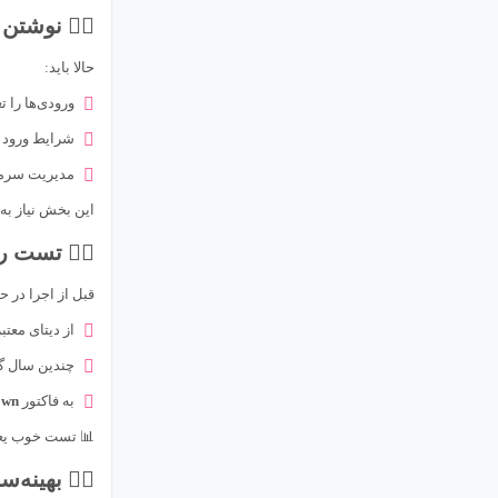
۳️⃣ نوشتن کد EA
حالا باید:
ورودی‌ها را ت
شرایط ورود (Entry) و خروج (Exit) را مشخص کن
مدیریت سرمای
این بخش نیاز به
۴️⃣ تست ربات (Backtest)
قبل از اجرا در حساب واقع
از دیتای معتب
چندین سال گذ
به فاکتور
own
📊 تست خوب یعن
۵️⃣ بهینه‌سازی (Optimization)