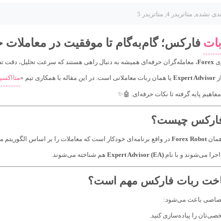
ندی نشده
,
متاتريدر 4
,
متاتريدر 5
ات
فارکس؛ گام‌به‌گام تا موفقیت در معاملات خ
وی
Forex
، معامله‌گران حرفه‌ای همیشه به دنبال راهی هستند که سرعت تحلیل، دقت تصمی
ز
Expert Advisor
یا همان ربات معاملاتی است. در این مقاله با همکاری تیم «
متااکسپ
فاهیم پایه گرفته تا نکات حرفه‌ای. 🤖✨
فارکس چیست؟
همان
Forex Robot
در واقع برنامه‌ای خودکار است که معاملات را بر اساس الگوریتم 
اجرا می‌شوند و با نام
Expert Advisor (EA)
هم شناخته می‌شوند.
خت ربات فارکس مهم است؟
صاصی باعث می‌شود:
ی‌تان را پیاده‌سازی کنید.