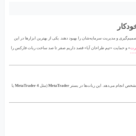
ودکار
م‌گیری و مدیریت سرمایه‌شان را بهبود دهند. یکی از بهترین ابزارها در این
رت
» و حمایت «تیم طراحان آیا» قصد داریم صفر تا صد ساخت ربات فارکس را
مشخص انجام می‌دهد. این ربات‌ها در بستر
MetaTrader
(مثل
MetaTrader 4
یا