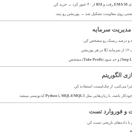
ای
EMA 50
رفت و
RSI
از ۳۰ عبور کرد → خرید کن.
گشتی روی مقاومت تشکیل شد → پوزیشن رو ببند.
له و درصد ریسک رو مشخص کن:
وزیشن
Stop L
) و حد سود (
Take Profit
) مشخص
را می‌کنی، از چک‌لیست استفاده کن.
ودکار باشه، با زبان‌هایی مثل
MQL4/MQL5
یا
Python
کدنویسی میشه.
 با داده‌های تاریخی تست کن:
P