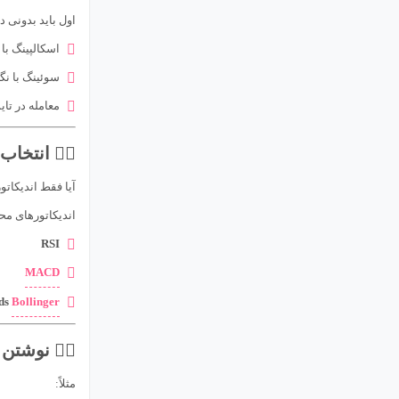
اول باید بدونی 
اسکالپینگ با 
سوئینگ با نگ
معامله در تایم
۲️⃣ انتخاب ابزار و داده‌ها
آیا فقط اندیکات
اندیکاتورهای مح
RSI
MACD
Bands
Bollinger
۳️⃣ نوشتن قوانین ورود و خروج
مثلاً: