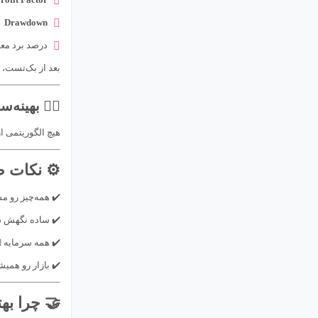
Drawdown
برد معاملات
یه مدت با حساب
۷️⃣ بهینه‌سازی (Optimization)
حالت رو پیدا کن.
 معاملاتی
‌سازی سخت میشه.
کنترلش سخت‌تره.
 رو درگیر نکن.
اً در حال تغییره.
راحی کنی؟