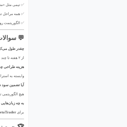
✅ تیمی مثل «متا
✅ همه مراحل تست
✅ الگوریتمت رو 
💬 سوالات
چقدر طول می‌ک
از ۲ هفته تا چند ماه بسته به پیچیدگی.
هزینه طراحی چ
وابسته به استراتژ
آیا تضمین سود د
هیچ الگوریتمی 
به چه زبان‌هایی
برای
etaTrader