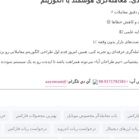
دی؛ معامله‌گری هوشمند با الگوریتم
 دقیق معاملات ⚡
ت و کاهش خطاها 😌
ه علمی 💵
صت‌های بازار بدون وقفه 📈
مله‌گری حرفه‌ای رو تجربه کنی، همین امروز قدم اول طراحی الگوریتم معاملاتی رو برد
پشتیبانی «تیم طراحان آیا» می‌تونه همراهت باشه تا ایده‌ت رو به یک سیستم سودده ت
س آپ:
+98-9171792581
آي دي تلگرام:
@aayateam
فارکس
بات معامله‌گر مخصوص موبایل
بهترین محصولات فارکس
خری
ات ارزهای دیجیتال
درخواست ربات اندروید
درخواست ربات فارکس