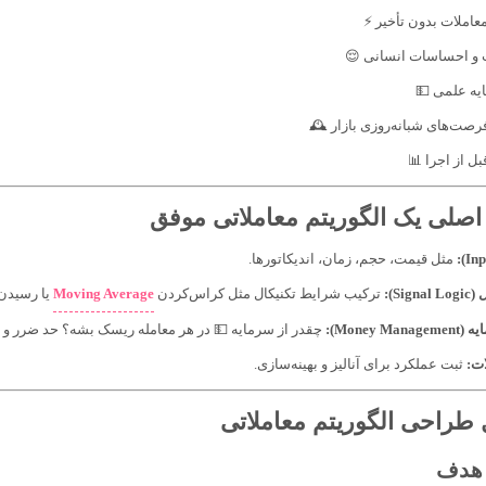
✔️ اجرای سریع معامل
✔️ حذف هیجانات و احس
✔️ مدیریت 
✔️ بهره‌گیری از فرصت‌های شبان
✔️ امکان تست
🧩 اجزای اصلی یک الگوریتم معام
مثل قیمت، حجم، زمان، اندیکاتورها.
یا رسیدن
Moving Average
ترکیب شرایط تکنیکال مثل کراس‌کردن
منطق
 در هر معامله ریسک بشه؟ حد ضرر و حد سود کجا باشه؟
مدیریت س
ثبت عملکرد برای آنالیز و بهینه‌سازی.
ژور
✏️ مراحل طراحی الگوریتم