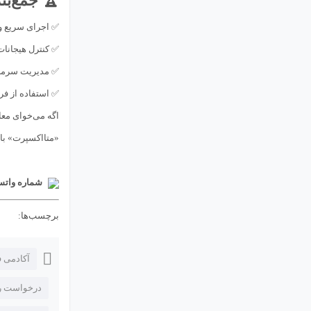
🏆 جمع‌بن
✅ اجرای سریع و
✅ کنترل هیجانا
✅ مدیریت سرمای
✅ استفاده از فر
اگه می‌خوای معا
«متااکسپرت» با 
شماره وات
برچسب‌ها:
آکادمی 
درخواست رب