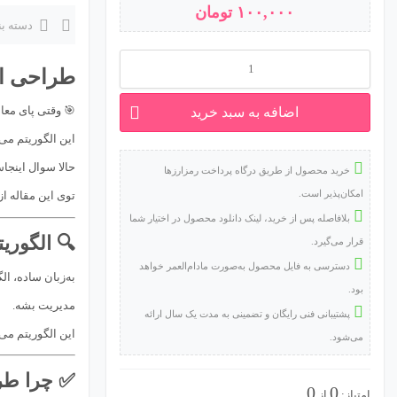
۱۰۰,۰۰۰
تومان
دسته ب
⭐
طراحی ال
طراحی
🎯 وقتی پای معام
اضافه به سبد خرید
الگوریتم
این الگوریتم می‌
معاملاتی
حالا سوال اینج
خرید محصول از طریق درگاه پرداخت رمزارزها
عدد
امکان‌پذیر است.
توی این مقاله از
بلافاصله پس از خرید، لینک دانلود محصول در اختیار شما
🔍 الگوری
قرار می‌گیرد.
دسترسی به فایل محصول به‌صورت مادام‌العمر خواهد
به‌زبان ساده، ا
بود.
مدیریت بشه.
پشتیبانی فنی رایگان و تضمینی به مدت یک سال ارائه
این الگوریتم می
می‌شود.
✅ چرا طر
0
0
امتیاز:
از