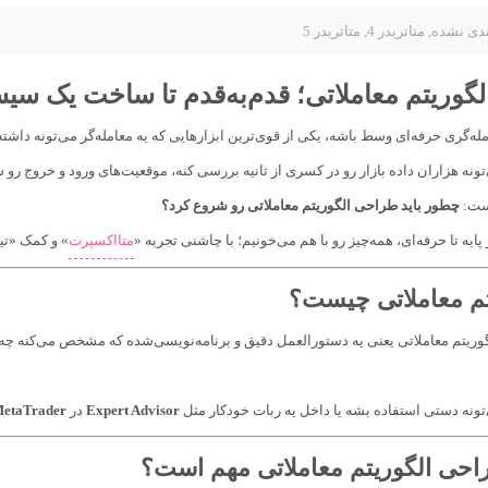
ندی نشده
,
متاتريدر 4
,
متاتريدر 5
گوریتم معاملاتی؛ قدم‌به‌قدم تا ساخت یک سی
له‌گری حرفه‌ای وسط باشه، یکی از قوی‌ترین ابزارهایی که یه معامله‌گر می‌تونه داشت
تونه هزاران داده بازار رو در کسری از ثانیه بررسی کنه، موقعیت‌های ورود و خروج رو
است:
چطور باید طراحی الگوریتم معاملاتی رو شروع کرد؟
 پایه تا حرفه‌ای، همه‌چیز رو با هم می‌خونیم؛ با چاشنی تجربه «
متااکسپرت
» و کمک «تی
تم معاملاتی چیست؟
لگوریتم معاملاتی یعنی یه دستورالعمل دقیق و برنامه‌نویسی‌شده که مشخص می‌کنه چه‌زم
‌تونه دستی استفاده بشه یا داخل یه ربات خودکار مثل
Expert Advisor
در
etaTrader
احی الگوریتم معاملاتی مهم است؟