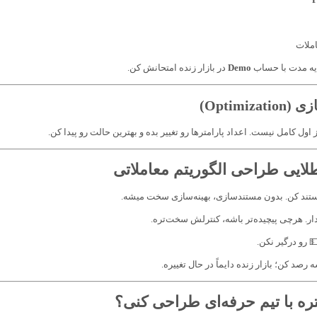
درصد 
در بازار زنده امتحانش کن.
Demo
بعد از بک‌تست، 
هیچ الگوریتمی از اول کامل نیست. اعداد پارامترها رو تغییر بده و بهترین 
⚙️ نکات طلایی طراحی الگوریتم
✔️ همه‌چیز رو مستند کن. بدون مستندسازی، بهینه
✔️ ساده نگهش دار. هرچی پیچیده‌تر باشه، 
✔️ همه سرمایه 
✔️ بازار رو همیشه رصد کن؛ بازار زنده دایم
🤝 چرا بهتره با تیم حرفه‌ای ط