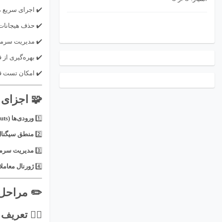
✔️ اجرای سریع م
✔️ حذف هیجانات
✔️ مدیریت سرما
✔️ بهره‌گیری از 
✔️ امکان تست قب
🧩 اجزای 
1️⃣
ورودی‌ها (Inputs):
2️⃣
منطق سیگنال (gnal Logic
3️⃣
مدیریت سرمایه (Management
4️⃣
ژورنال معامل
✏️ مراحل 
۱️⃣ تعریف هدف