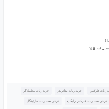
ار!
بدیل کنه. 🤖🚀
د ربات فارکس
خرید ربات متاتریدر
خرید ربات معامله‌گر
درخواست ربات فارکس رایگان
درخواست ربات مارتینگل