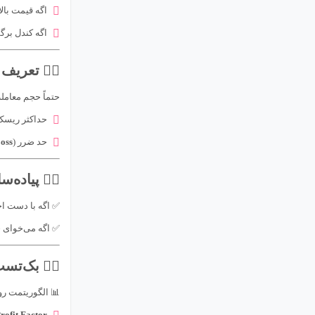
اگه قیمت بال
اگه کندل بر
۴️⃣ تعریف مدیریت سرمایه
حتماً حجم معام
حداکثر ریسک ۲٪ از سرمایه 💵 در هر پ
حد ضرر (
oss
۵️⃣ پیاده‌سازی الگوریتم
✅ اگه با دست اج
✅ اگه می‌خوای خ
۶️⃣ بک‌تست و فوروارد تست
📊 الگوریتمت رو
rofit Factor