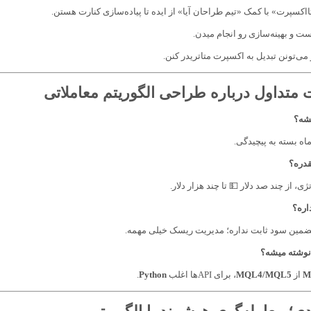
اکسپرت» با کمک «تیم طراحان آیا» از ایده تا پیاده‌سازی کنارت هستن.
 و بهینه‌سازی رو انجام میدن.
می‌تونن تبدیل به اکسپرت متاتریدر کنن.
 متداول درباره طراحی الگوریتم معاملاتی
شه؟
قدره؟
ی، از چند صد دلار 💵 تا چند هزار دلار.
اره؟
تضمین سود ثابت نداره؛ مدیریت ریسک خیلی مهمه.
 نوشته میشه؟
M
از
MQL4/MQL5
، برای APIها اغلب
Python
.