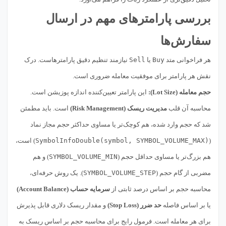
بررسی پارامترهای مهم در ارسال
سفارش‌ها
هر فراخوانی متد
Buy
یا
Sell
نیازمند تنظیم دقیق پارامترهاست. درک
نقش هر پارامتر برای موفقیت معامله ضروری است.
حجم معامله (Lot Size):
این پارامتر تعیین‌کننده اندازه پوزیشن است.
محاسبه آن قلب
مدیریت ریسک (Risk Management)
است. باید مطمئن
شد که حجم وارد شده، هم کوچک‌تر یا مساوی حداکثر حجم مجاز نماد
(
SymbolInfoDouble(symbol, SYMBOL_VOLUME_MAX)
) است،
هم بزرگ‌تر یا مساوی حداقل حجم (
SYMBOL_VOLUME_MIN
) و هم
مضربی از گام حجم (
SYMBOL_VOLUME_STEP
). یک روش حرفه‌ای،
محاسبه حجم بر اساس درصد ثابتی از
سرمایه حساب (Account Balance)
یا بر اساس فاصله
حد ضرر (Stop Loss)
و مقدار ریسک دلاری قابل پذیرش
برای هر معامله است. فرمول رایج برای محاسبه حجم بر اساس ریسک به