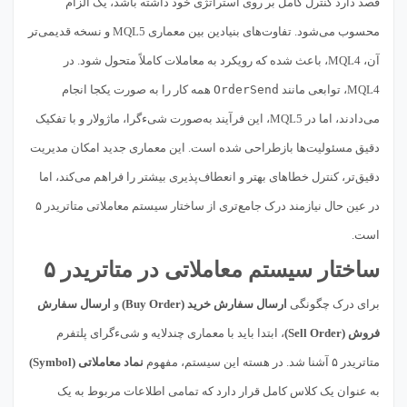
قصد دارد کنترل کامل بر روی استراتژی خود داشته باشد، یک الزام
محسوب می‌شود. تفاوت‌های بنیادین بین معماری MQL5 و نسخه قدیمی‌تر
آن، MQL4، باعث شده که رویکرد به معاملات کاملاً متحول شود. در
MQL4، توابعی مانند
OrderSend
همه کار را به صورت یکجا انجام
می‌دادند، اما در MQL5، این فرآیند به‌صورت شیءگرا، ماژولار و با تفکیک
دقیق مسئولیت‌ها بازطراحی شده است. این معماری جدید امکان مدیریت
دقیق‌تر، کنترل خطاهای بهتر و انعطاف‌پذیری بیشتر را فراهم می‌کند، اما
در عین حال نیازمند درک جامع‌تری از ساختار سیستم معاملاتی متاتریدر ۵
است.
ساختار سیستم معاملاتی در متاتریدر ۵
برای درک چگونگی
ارسال سفارش خرید (Buy Order)
و
ارسال سفارش
فروش (Sell Order)
، ابتدا باید با معماری چندلایه و شیءگرای پلتفرم
متاتریدر ۵ آشنا شد. در هسته این سیستم، مفهوم
نماد معاملاتی (Symbol)
به عنوان یک کلاس کامل قرار دارد که تمامی اطلاعات مربوط به یک