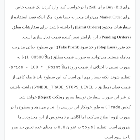
برای Buy، Bid برای Sell) را درخواست کند. وارد کردن یک قیمت خاص
برای Market Order می‌تواند منجر به خطا شود، مگر اینکه قصد استفاده از
سفارشات محدود (Limit Orders)
را داشته باشید. برای
سفارشات معلق
(Pending Orders)
، این پارامتر تعیین‌کننده قیمت فعال‌سازی است.
حد ضرر (Stop Loss) و حد سود (Take Profit):
این سطوح حیاتی مدیریت
معامله هستند. می‌توانند به صورت قیمت مطلق (مثلاً
1.08500
) یا به
صورت نسبی با اختلاف از قیمت ورود (مثلاً
price - 100 * _Point
)
تنظیم شوند. نکته بسیار مهم این است که این سطوح باید فاصله کافی از
قیمت فعلی (مطابق با
SYMBOL_TRADE_STOPS_LEVEL
) داشته باشند،
در غیر این صورت سفارش توسط سرور
ریجکت (Reject)
خواهد شد.
کلاس
CTrade
به طور خودکار این بررسی را انجام می‌دهد و سطوح را در
صورت لزوم اصلاح می‌کند، اما آگاهی برنامه‌نویس از این محدودیت‌ها
ضروری است. تنظیم
sl
و
tp
به عنوان
0.0
به معنای عدم تعیین حد ضرر
یا حد سود است.