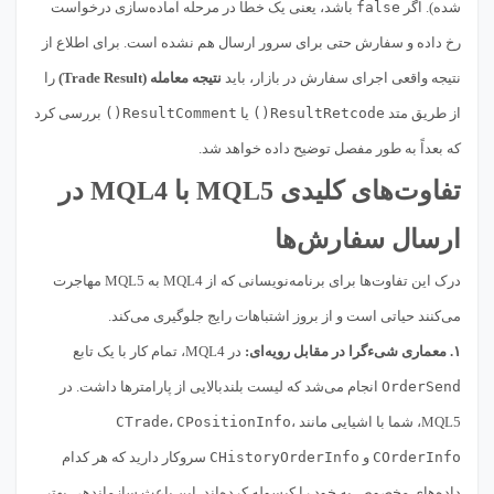
شده). اگر
false
باشد، یعنی یک خطا در مرحله آماده‌سازی درخواست
رخ داده و سفارش حتی برای سرور ارسال هم نشده است. برای اطلاع از
نتیجه واقعی اجرای سفارش در بازار، باید
نتیجه معامله (Trade Result)
را
از طریق متد
ResultRetcode()
یا
ResultComment()
بررسی کرد
که بعداً به طور مفصل توضیح داده خواهد شد.
تفاوت‌های کلیدی MQL5 با MQL4 در
ارسال سفارش‌ها
درک این تفاوت‌ها برای برنامه‌نویسانی که از MQL4 به MQL5 مهاجرت
می‌کنند حیاتی است و از بروز اشتباهات رایج جلوگیری می‌کند.
۱. معماری شیءگرا در مقابل رویه‌ای:
در MQL4، تمام کار با یک تابع
OrderSend
انجام می‌شد که لیست بلندبالایی از پارامترها داشت. در
MQL5، شما با اشیایی مانند
،
CPositionInfo
،
CTrade
COrderInfo
و
CHistoryOrderInfo
سروکار دارید که هر کدام
داده‌های مخصوص به خود را کپسوله کرده‌اند. این باعث سازماندهی بهتر