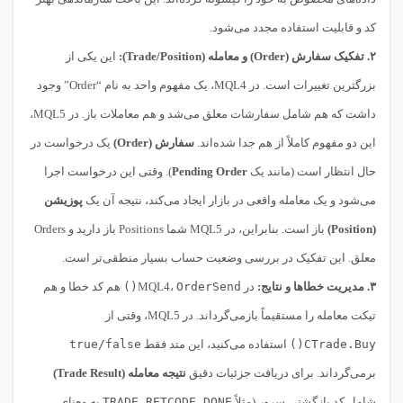
کد و قابلیت استفاده مجدد می‌شود.
۲. تفکیک سفارش (Order) و معامله (Trade/Position):
این یکی از
بزرگترین تغییرات است. در MQL4، یک مفهوم واحد به نام “Order” وجود
داشت که هم شامل سفارشات معلق می‌شد و هم معاملات باز. در MQL5،
این دو مفهوم کاملاً از هم جدا شده‌اند.
سفارش (Order)
یک درخواست در
حال انتظار است (مانند یک
Pending Order
). وقتی این درخواست اجرا
می‌شود و یک معامله واقعی در بازار ایجاد می‌کند، نتیجه آن یک
پوزیشن
(Position)
باز است. بنابراین، در MQL5 شما Positions باز دارید و Orders
معلق. این تفکیک در بررسی وضعیت حساب بسیار منطقی‌تر است.
۳. مدیریت خطاها و نتایج:
در MQL4،
OrderSend()
هم کد خطا و هم
تیکت معامله را مستقیماً بازمی‌گرداند. در MQL5، وقتی از
CTrade.Buy()
استفاده می‌کنید، این متد فقط
true/false
برمی‌گرداند. برای دریافت جزئیات دقیق
نتیجه معامله (Trade Result)
شامل کد بازگشتی سرور (مثلاً
TRADE_RETCODE_DONE
به معنای