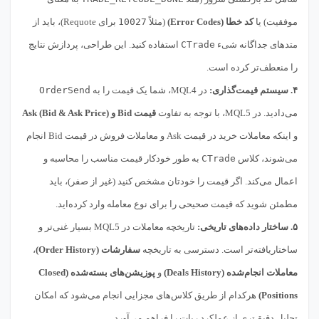
موفقیت) یا
کد خطا (Error Codes)
(مثلاً
10027
برای Requote)، باید از
متدهای جداگانه شیء
CTrade
استفاده کنید. این طراحی، پردازش نتایج
را منعطف‌تر کرده است.
۴. سیستم قیمت‌گذاری:
در MQL4، شما یک قیمت را به
OrderSend
می‌دادید. در MQL5، با توجه به تفاوت
قیمت Bid و Ask (Bid & Ask Price)
و اینکه معاملات خرید در قیمت Ask و معاملات فروش در قیمت Bid انجام
می‌شوند، کلاس
CTrade
به طور خودکار قیمت مناسب را محاسبه و
اعمال می‌کند. اگر قیمت را خودتان مشخص کنید (غیر از صفر)، باید
مطمئن شوید که قیمت صحیحی را برای نوع معامله وارد کرده‌اید.
۵. ساختار داده‌های تاریخی:
تاریخچه معاملات در MQL5 بسیار غنی‌تر و
ساختاریافته‌تر است. دسترسی به تاریخچه
سفارشات (Order History)
،
معاملات انجام‌شده (Deals History)
و
پوزیشن‌های بسته‌شده (Closed
Positions)
هرکدام از طریق کلاس‌های مجزایی انجام می‌شود که امکان
تحلیل دقیق‌تری از عملکرد ربات را فراهم می‌آورد.