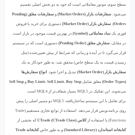
سطح سوم، موتور معاملاتی است که خود به دو بخش اصلی تقسیم
می‌شود:
سفارشات بازار (Market Orders)
و
سفارشات معلق (Pending
Orders)
.
سفارش بازار (Market Order)
دستوری برای خرید یا فروش
فوری یک
نماد معاملاتی (Symbol)
در بهترین قیمت موجود در بازار است.
در مقابل،
سفارش معلق (Pending Order)
دستوری است که در سیستم
قرار می‌گیرد تا در آینده و زمانی که شرایط از پیش تعیین‌شده (مثل
رسیدن قیمت به یک سطح خاص) محقق شد، به طور خودکار به یک
سفارش بازار (Market Order)
تبدیل و اجرا شود.
انواع سفارش‌ها
(Order Types)
معلق شامل
Buy Stop
،
Sell Limit
،
Buy Limit
و
Sell Stop
می‌شوند. این تفکیک در MQL5 بسیار شفاف‌تر از MQL4 است.
برای تعامل با این سیستم ساختاریافته، MQL5 دو مسیر اصلی را پیش
روی برنامه‌نویس قرار می‌دهد: استفاده از توابع تجاری مستقیم (Trade
Functions) یا استفاده از
کلاس CTrade (CTrade Class)
که بخشی از
کتابخانه استاندارد (Standard Library)
و به طور خاص
کتابخانه Trade