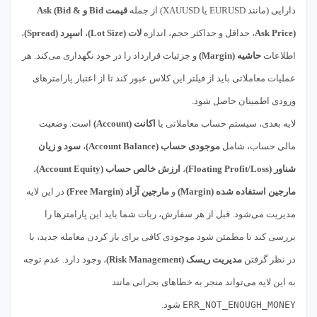
دارایی (مانند EURUSD یا XAUUSD) از جمله
قیمت Bid و Ask (Bid &
Ask Price)
، حداقل و حداکثر حجم، اندازه
لات (Lot Size)
،
اسپرد (Spread)
،
اطلاعات
حاشیه (Margin)
و جزئیات قرارداد را در خود نگهداری می‌کند. هر
عملیات معاملاتی باید از فیلتر این کلاس عبور کند تا از اعتبار پارامترهای
ورودی اطمینان حاصل شود.
لایه بعدی، سیستم حساب معاملاتی یا
اکانت (Account)
است. وضعیت
مالی حساب، شامل
موجودی حساب (Account Balance)
،
سود و زیان
شناور (Floating Profit/Loss)
،
ارزش خالص حساب (Account Equity)
،
مارجین استفاده شده (Margin)
و
مارجین آزاد (Free Margin)
در این لایه
مدیریت می‌شود. قبل از هر سفارش، ربات شما باید این پارامترها را
بررسی کند تا مطمئن شود موجودی کافی برای باز کردن معامله جدید، با
در نظر گرفتن
مدیریت ریسک (Risk Management)
، وجود دارد. عدم توجه
به این لایه می‌تواند منجر به خطاهای بحرانی مانند
ERR_NOT_ENOUGH_MONEY
شود.