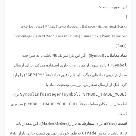
این صورت است:
[
\text{Lot Size} = \frac{\text{Account Balance} \times \text{Risk
Percentage}}{\text{Stop Loss in Points} \times \text{Point Value per
Lot}} ]
نماد معاملاتی (Symbol):
اگر این پارامتر
NULL
باشد یا به صراحت
Symbol()
داده شود، از نماد chart جاری استفاده می‌کند. برای ارسال
سفارش روی نمادهای دیگر، باید نام دقیق نماد (مثلاً
"GBPJPY"
) را وارد
کرد. قبل از ارسال سفارش، بررسی وضعیت نماد با
SymbolInfoInteger(symbol, SYMBOL_TRADE_MODE)
برای
اطمینان از امکان معامله (مثلاً
SYMBOL_TRADE_MODE_FULL
) ضروری
است.
قیمت (Price):
برای
سفارشات بازار (Market Orders)
، این مقدار باید
0.0
باشد تا کلاس
CTrade
به طور خودکار بهترین قیمت جاری بازار (Ask