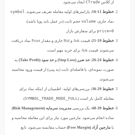
از کلاس
CTrade
ایجاد می‌شود.
خطوط 11-16:
پارامترهای اولیه معامله تعریف می‌شوند.
symbol
نماد جاری،
volume
حجم ثابت (در عمل باید پویا باشد)،
price=0
برای سفارش بازار.
خطوط 19-21:
قیمت Ask و Bid جاری و مقدار Point نماد دریافت
می‌شوند. قیمت Ask برای خرید مهم است.
خطوط 24-26:
حد ضرر (Stop Loss)
و
حد سود (Take Profit)
به
صورت نمونه‌ای، با فاصله‌ای ثابت (به پیپ) از قیمت ورود محاسبه
می‌شوند.
خطوط 29-36:
بررسی‌های اولیه: اطمینان از اینکه نماد برای
معامله کامل باز است (
SYMBOL_TRADE_MODE_FULL
).
خطوط 39-48:
یک بررسی
مدیریت سرمایه (Risk Management)
ساده انجام می‌شود. مارجین مورد نیاز برای این معامله محاسبه و
با
مارجین آزاد (Free Margin)
حساب مقایسه می‌شود. تابع