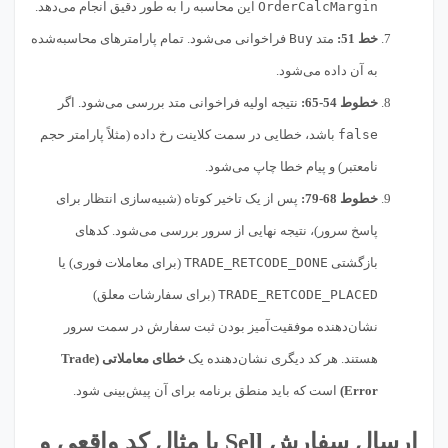
OrderCalcMargin
این محاسبه را به طور دقیق انجام می‌دهد.
خط 51:
متد
Buy
فراخوانی می‌شود. تمام پارامترهای محاسبه‌شده
به آن داده می‌شود.
خطوط 54-65:
نتیجه اولیه فراخوانی متد بررسی می‌شود. اگر
false
باشد، خطایی در سمت کلاینت رخ داده (مثلاً پارامتر حجم
نامعتبر) و پیام خطا چاپ می‌شود.
خطوط 68-79:
پس از یک تاخیر کوتاه (شبیه‌سازی انتظار برای
پاسخ سرور)، نتیجه نهایی از سرور بررسی می‌شود. کدهای
بازگشتی
TRADE_RETCODE_DONE
(برای معاملات فوری) یا
TRADE_RETCODE_PLACED
(برای سفارشات معلق)
نشان‌دهنده موفقیت‌آمیز بودن ثبت سفارش در سمت سرور
هستند. هر کد دیگری نشان‌دهنده یک
خطای معاملاتی (Trade
Error)
است که باید منطق برنامه برای آن پیش‌بینی شود.
ارسال سفارش Sell با مثال کد واقعی و