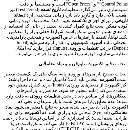
“Control Points” و “Open Prices” است و مستقیماً بر دقت
شبیه‌سازی تأثیر می‌گذارد. تنظیمات
تاریخ تست
(Test Period) نیز
اهمیت بالایی دارد و کاربر باید بازه زمانی مشخصی از
داده‌های
تاریخی
را برای اجرای
بک‌تست
تعیین کند؛ انتخاب یک دوره زمانی
کوتاه ممکن است نتایج گمراه کننده‌ای بدهد، در حالی که استفاده از
داده‌های بسیار قدیمی ممکن است شرایط فعلی بازار را منعکس
نکند. نهایتاً، تنظیم پارامترهای خاص
اکسپرت
و همچنین پارامترهای
محیطی مانند
اسپرد
،
کمیسیون
و مقدار اولیه
سرمایه
(Initial
Deposit) در تب
تنظیمات ورودی
(Inputs) قرار دارند که امکان
سفارشی‌سازی دقیق شرایط شبیه‌سازی را فراهم می‌آورند.
انتخاب دقیق
اکسپرت
،
تایم‌فریم
و
نماد معاملاتی
انتخاب صحیح پارامترهای ورودی پایه، سنگ بنای یک
بک‌تست
معتبر
است.
اکسپرت
انتخابی باید کاملاً کامپایل شده و آماده اجرا باشد؛
اگر
اکسپرت
از متغیرهای ورودی (Inputs) برای کنترل منطق خود
استفاده می‌کند (مانند تنظیم حد سود، حد ضرر یا پارامترهای
اندیکاتورها)، این مقادیر باید در بخش
تنظیمات ورودی
به دقت وارد
شوند؛ عدم تطابق پارامترهای تست با پارامترهای واقعی که
اکسپرت
برای آن طراحی شده، منجر به نتایج نامعتبر می‌شود.
نماد
معاملاتی
(Symbol) انتخابی باید بازاری باشد که
اکسپرت
برای آن
طراحی شده است؛ یک استراتژی که بر اساس نوسانات بالا در جفت
ارزهای پرنوسان (مانند GBPJPY) کار می‌کند، ممکن است در یک
جفت ارز کم‌نوسان (مانند EURCHF) شکست بخورد، و بالعکس.