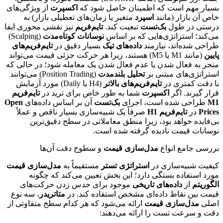
بسیار مهم است که اطمینان حاصل شود که
اکسپرت
از ویژگی‌های
خاص آن بازار (مانند
اسپرد
متغیر یا زمان‌های تعطیلی بازار) به
درستی در طول
بک‌تست
تبعیت کند.
تایم‌فریم
نیز نقشی محوری ایفا
می‌کند؛ استراتژی‌هایی که بر اساس
نوسانات کوتاه‌مدت
(Scalping)
طراحی شده‌اند، نیازمند
داده‌های تیک
بسیار دقیق در
تایم‌فریم‌های
پایین
(مانند M1 یا M5) هستند، زیرا هر حرکت جزئی قیمت می‌تواند
منجر به فعال شدن یا عدم فعال شدن یک معامله شود؛ در حالی که
استراتژی‌های مبتنی بر
تحلیل بلندمدت
(Position Trading) می‌توانند
با دقت کمتری در
تایم‌فریم‌های بالاتر
(H4 یا Daily) مورد آزمایش
قرار گیرند. اگر
اکسپرت
شما به طور خاص برای ترید در
تایم‌فریم
M1
طراحی شده است، اجرای
بک‌تست
آن بر اساس داده‌های
Open
Prices
در
تایم‌فریم H1
صرفاً یک شبیه‌سازی بسیار ناقص و عملاً
بی‌فایده خواهد بود، زیرا منطق معاملاتی در سطح دقیق‌ترین
نوسانات قیمت نادیده گرفته شده است.
بررسی جامع انواع
مدل‌سازی قیمت
و سطوح دقت آن‌ها
کیفیت شبیه‌سازی در
استراتژی تستر
مستقیماً به
مدل‌سازی قیمت
مورد استفاده بستگی دارد؛ این بخش تعیین می‌کند که چگونه
الگوریتم
از
داده‌های تاریخی
موجود برای حدس زدن حرکت‌های
قیمت بین نقاط داده‌ای مشخص استفاده کند. در
متاتریدر
، سه نوع
اصلی
مدل‌سازی قیمت
ارائه می‌شود که هر کدام سطح متفاوتی از
دقت و سرعت تست را ارائه می‌دهند: