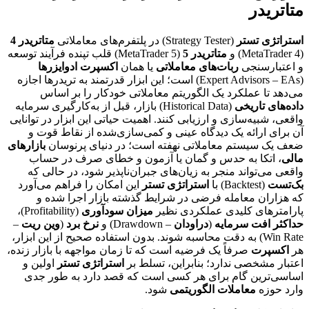
متاتریدر
استراتژی تستر
(Strategy Tester) در پلتفرم‌های معاملاتی
متاتریدر 4
(MetaTrader 4) و
متاتریدر 5
(MetaTrader 5) قلب تپنده فرآیند توسعه
و اعتبارسنجی
ربات‌های معاملاتی
یا همان
اکسپرت ادوایزرها
(Expert Advisors – EAs) است؛ این ابزار قدرتمند به تریدرها اجازه
می‌دهد تا عملکرد یک الگوریتم معاملاتی خودکار را بر اساس
داده‌های تاریخی
(Historical Data) بازار، قبل از به‌کارگیری سرمایه
واقعی، شبیه‌سازی و ارزیابی کنند. اهمیت حیاتی این ابزار در توانایی
آن برای ارائه یک دیدگاه عینی و کمی‌سازی‌شده از نقاط قوت و
ضعف یک سیستم معاملاتی نهفته است؛ در دنیای پرنوسان
بازارهای
مالی
، اتکا به حدس و گمان یا آزمون و خطای صرف در حساب
واقعی می‌تواند منجر به زیان‌های جبران‌ناپذیر شود، در حالی که
بک‌تست
(Backtest) با
استراتژی تستر
این امکان را فراهم می‌آورد
که هزاران معامله فرضی در شرایط گذشته بازار اجرا شده و
پارامترهای کلیدی عملکردی نظیر
میزان سودآوری
(Profitability)،
حداکثر افت سرمایه
(
دراودان
– Drawdown) و
نرخ برد
(
وین ریت
–
Win Rate) به دقت محاسبه شوند. بدون استفاده صحیح از این ابزار،
هر
اکسپرت
صرفاً یک فرضیه است که تا زمان مواجهه با بازار زنده،
اعتبار مشخصی ندارد؛ بنابراین، تسلط بر
استراتژی تستر
اولین و
اساسی‌ترین گام برای هر کسی است که قصد دارد به طور جدی
وارد حوزه
معاملات الگوریتمی
شود.