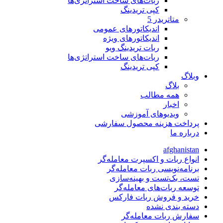
ربات‌های ساخت استراتژی‌ها
کپی تریدینگ
متاتريدر 5
اندیکاتورهای عمومی
اندیکاتورهای ویژه
ربات تریدینگ ویو
ربات‌های ساخت استراتژی‌ها
کپی تریدینگ
وبلاگ
بلاگ
همه مطالب
اخبار
ویدیوهای آموزشی
پرداخت هزینه محصول سفارشی
درباره ما
afghanistan
انواع ربات و اکسپرت معامله‌گر
برنامه‌نویسی ربات معامله‌گر
تست، بک‌تست و بهینه‌سازی
توسعه ربات‌های معامله‌گر
خرید و فروش ربات فارکس
دسته بندی نشده
سفارش ربات معامله‌گر