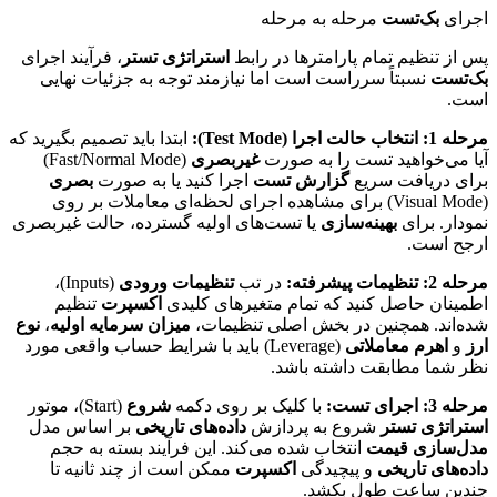
اجرای
بک‌تست
مرحله به مرحله
پس از تنظیم تمام پارامترها در رابط
استراتژی تستر
، فرآیند اجرای
بک‌تست
نسبتاً سرراست است اما نیازمند توجه به جزئیات نهایی
است.
مرحله 1: انتخاب حالت اجرا (Test Mode):
ابتدا باید تصمیم بگیرید که
آیا می‌خواهید تست را به صورت
غیربصری
(Fast/Normal Mode)
برای دریافت سریع
گزارش تست
اجرا کنید یا به صورت
بصری
(Visual Mode) برای مشاهده اجرای لحظه‌ای معاملات بر روی
نمودار. برای
بهینه‌سازی
یا تست‌های اولیه گسترده، حالت غیربصری
ارجح است.
مرحله 2: تنظیمات پیشرفته:
در تب
تنظیمات ورودی
(Inputs)،
اطمینان حاصل کنید که تمام متغیرهای کلیدی
اکسپرت
تنظیم
شده‌اند. همچنین در بخش اصلی تنظیمات،
میزان سرمایه اولیه
،
نوع
ارز
و
اهرم معاملاتی
(Leverage) باید با شرایط حساب واقعی مورد
نظر شما مطابقت داشته باشد.
مرحله 3: اجرای تست:
با کلیک بر روی دکمه
شروع
(Start)، موتور
استراتژی تستر
شروع به پردازش
داده‌های تاریخی
بر اساس مدل
مدل‌سازی قیمت
انتخاب شده می‌کند. این فرآیند بسته به حجم
داده‌های تاریخی
و پیچیدگی
اکسپرت
ممکن است از چند ثانیه تا
چندین ساعت طول بکشد.