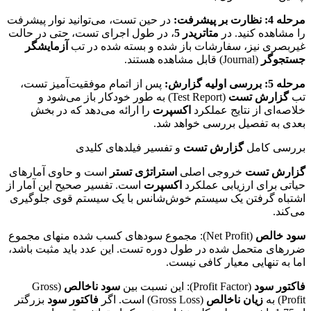
مرحله 4: نظارت بر پیشرفت:
در حین تست، می‌توانید نوار پیشرفت
را مشاهده کنید. در
متاتریدر 5
، در طول اجرای تست، حتی در حالت
غیربصری نیز، سفارشات باز شده و بسته شده در تب
آزمایشگر
جستجوگر
(Journal) قابل مشاهده هستند.
مرحله 5: بررسی اولیه گزارش:
پس از اتمام موفقیت‌آمیز تست،
تب
گزارش تست
(Test Report) به طور خودکار باز می‌شود و
خلاصه‌ای از نتایج عملکرد
اکسپرت
را ارائه می‌دهد که در بخش
بعدی به تفصیل بررسی خواهد شد.
بررسی کامل
گزارش تست
و تفسیر فیلدهای کلیدی
گزارش تست
خروجی اصلی
استراتژی تستر
است و حاوی آمارهای
حیاتی برای ارزیابی عملکرد
اکسپرت
است. تفسیر صحیح این آمار از
اشتباه گرفتن یک سیستم خوش‌شانس با یک سیستم قوی جلوگیری
می‌کند.
سود خالص
(Net Profit): مجموع سودهای کسب شده منهای مجموع
ضررهای متحمل شده در طول دوره تست. این عدد باید مثبت باشد،
اما به تنهایی معیار کافی نیست.
فاکتور سود
(Profit Factor): این نسبت بین
سود ناخالص
(Gross
Profit) به
زیان ناخالص
(Gross Loss) است. اگر
فاکتور سود
بزرگتر