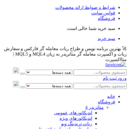
شرایط و ضوابط ارائه محصولات
قوانین سایت
فروشگاه
سبد خرید شما خالی است.
سبد خرید
🚀 بهترین برنامه نویس و طراح ربات معامله گر فارکس و سفارش
ربات و اکسپرت معامله گر متاتریدر به زبان MQL4 و MQL5 |
متااکسپرت
ورود
ثبت نام
خانه
فروشگاه
متاتريدر 4
اندیکاتورهای عمومی
اندیکاتورهای ویژه
ربات تریدینگ ویو