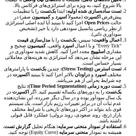
بالا شروع کنید، به ویژه برای استراتژی‌های فرکانس بالا.
تست ساده‌سازی شده اولیه:
ابتدا
بک‌تست
را با تنظیمات
پیش‌فرض
اکسپرت
(معمولاً
اسپرد
و
کمیسیون
صفر) در
حالت
Open Prices
اجرا کنید تا ببینید آیا ایده اصلی استراتژی
از نظر ریاضی پتانسیل سوددهی دارد یا خیر (تشخیص
سودآوری ذاتی).
اعمال واقعیت:
سپس،
بک‌تست
را با
مدل‌سازی قیمت
“Every Tick” و با اعمال
اسپرد
واقعی،
کمیسیون
صحیح و
مقداری
اسلیپیج
مجدد اجرا کنید. کاهش شدید سودآوری در
این مرحله نشان می‌دهد که استراتژی به هزینه‌های معاملاتی
بسیار حساس است.
تست استرس (Stress Testing):
چندین
بک‌تست
با پارامترهای
مختلف
اسپرد
و
دراودان
بالاتر اجرا کنید تا ببینید
اکسپرت
در
چه شرایط بحرانی از هم می‌پاشد.
تست دوره زمانی (Time Period Segmentation):
نتایج
بک‌تست
را به دوره‌های یکساله تقسیم کنید. اگر
اکسپرت
در
یک سال سودآور بوده و در سال دیگر ضررده، این نشان‌دهنده
عدم ثبات آن در برابر تغییرات رژیم بازار است. یک سیستم
قوی باید بتواند در اکثر دوره‌های تاریخی با شرایط مختلف
بازار (رنج، روند صعودی، روند نزولی) عملکرد قابل قبولی
داشته باشد.
استفاده از نمودار منحنی سرمایه:
هنگام تحلیل
گزارش تست
،
همیشه به نمودار
منحنی سرمایه
(Equity Curve) توجه کنید.