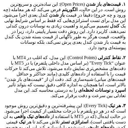
۱. قیمت‌های باز شدن
(Open Prices): این ساده‌ترین و سریع‌ترین
روش است. در این حالت،
الگوریتم
فرض می‌کند که هر معامله (چه
ورود و چه خروج) دقیقاً در قیمت
باز شدن
کندل بعدی اجرا می‌شود.
این مدل برای تست استراتژی‌هایی که فقط بر اساس شرایط نهایی
یک
کندل
تصمیم می‌گیرند و اهمیت زیادی به نوسانات درون کندلی
نمی‌دهند، کاربرد دارد. این روش دقت بسیار پایینی دارد، زیرا در
واقعیت، قیمت هرگز به طور ناگهانی از قیمت بسته شدن یک کندل
به قیمت باز شدن کندل بعدی پرش نمی‌کند، بلکه نوسانات
پیوسته‌ای وجود دارد.
۲. نقاط کنترلی
(Control Points): این مدل، که اغلب در MT4 با
عنوان “Every Tick” (بر اساس مدل داخلی پلتفرم) یا در MT5 با
دقت‌های مشخص‌تری نمایش داده می‌شود، تلاش می‌کند تا حرکات
قیمت را با استفاده از داده‌های کلیدی (مانند حداکثر و حداقل
قیمت‌های میانی) شبیه‌سازی کند. دقت آن از “قیمت‌های باز شدن”
بالاتر است، اما همچنان به اندازه کافی دقیق نیست که بتواند تأثیر
اسپرد
و
نوسانات لحظه‌ای
را به درستی محاسبه کند. این مدل
تعادلی بین سرعت و دقت برقرار می‌کند.
۳. هر تیک
(Every Tick): این پیشرفته‌ترین و دقیق‌ترین روش موجود
است که در هر دو پلتفرم با درجات مختلفی از کیفیت اجرا می‌شود.
در حالت ایده‌آل (که در MT5 با استفاده از
داده‌های تیک واقعی
به آن
دست یافتنی است)،
استراتژی تستر
تلاش می‌کند تا هر
تیک
قیمتی
که در
داده‌های تاریخی
ثبت شده را بازسازی کند. این امر به خصوص