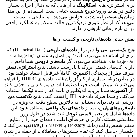
برای استراتژی‌های
اسکالپینگ
یا آن‌هایی که به دنبال اجرای بسیار
دقیق در نقاط ورود/خروج هستند، حیاتی است. استفاده از این مدل
زمان
بک‌تست
را به شدت افزایش می‌دهد، اما نتایجی به دست
می‌دهد که از نظر تئوری نزدیک‌ترین حالت ممکن به عملکرد واقعی
در آن بازه زمانی تاریخی را دارند.
نقش حیاتی
داده‌های تاریخی
و کیفیت آن‌ها
هیچ
بک‌تست
ی نمی‌تواند بهتر از
داده‌های تاریخی
(Historical Data) که
برای آن استفاده می‌شود، باشد؛ این اصل به عنوان “Garbage In,
Garbage Out” شناخته می‌شود. اگر
داده‌های تاریخی
شما ناقص،
دارای گپ‌های قیمتی بزرگ یا نادرست باشند، نتایج
استراتژی تستر
صرف نظر از پیچیدگی
اکسپرت
، کاملاً غیرقابل اعتماد خواهند بود.
در
متاتریدر 4
، بسیاری از کارگزاران فقط داده‌های
OHLC
را فراهم
می‌کنند که ممکن است جزئیات نوسانات درون کندلی را حذف کنند.
اگر
اکسپرت
شما بر پایه اندیکاتوری باشد که از تمام
تیک‌ها
استفاده
می‌کند، و شما صرفاً داده‌های
H1
را تست کنید، نتایج
بک‌تست
هیچ
ارزشی ندارند. برای دستیابی به بالاترین سطح دقت، به ویژه در
تایم‌فریم‌های پایین
، باید از
داده‌های تیک واقعی
استفاده شود. این
داده‌ها شامل هر تغییر قیمتی کوچک ثبت شده در طول روز
معاملاتی هستند. کاربران حرفه‌ای اغلب داده‌های خود را از منابع
معتبر شخص ثالث (مانند Tickstory یا MQL5 Market) تهیه می‌کنند تا
اطمینان حاصل کنند که تمام سشن‌های معاملاتی، از جمله باز شدن
بازار پس از تعطیلات آخر هفته یا انتشار اخبار مهم، به درستی ثبت