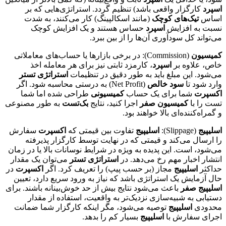
اسپرد
کارگزار واقعی باشد) تنظیم گردد. استراتژی‌هایی که بر
اساس
تیک‌های کوچک
(مانند اسکالپینگ) کار می‌کنند، به شدت
نسبت به افزایش
اسپرد
حساس هستند و یک افزایش کوچک
می‌تواند کل سودآوری آن‌ها را از بین ببرد.
کمیسیون
(Commission): در برخی بازارها یا حساب‌های معاملاتی
خاص، علاوه بر
اسپرد
، کارمزد ثابتی نیز برای هر معامله اخذ
می‌شود. این مبلغ باید به طور دقیق در تنظیمات
استراتژی تستر
وارد شود تا
سود خالص
(Net Profit) به درستی محاسبه شود. اگر
اکسپرت
شما برای یک حساب
کمیسیونی
طراحی شده اما شما
تست را با
کمیسیون صفر
اجرا کنید، نتایج
بک‌تست
به طور مصنوعی
و گمراه‌کننده‌ای بالا خواهند بود.
اسلیپیج
(Slippage):
اسلیپیج
تفاوت بین قیمتی که
اکسپرت
سفارش
را ارسال می‌کند و قیمتی که در نهایت توسط کارگزار پذیرفته
می‌شود، است. این پدیده به ویژه در شرایط نوسانات بالا یا در زمان
انتشار اخبار مهم رخ می‌دهد. در
استراتژی تستر
می‌توان یک مقدار
حداکثر
اسلیپیج
مجاز (بر حسب پیپ) را تعریف کرد. اگر
اکسپرت
در
حال آزمایش یک استراتژی باشد که نیاز به ورود سریع دارد، تعیین
اسلیپیج صفر
باعث می‌شود نتایج بیش از حد خوش‌بینانه باشند. برای
دستیابی به شبیه‌سازی نزدیک‌تر به واقعیت، استفاده از مقدار
محدودی
اسلیپیج
توصیه می‌شود، مگر اینکه کارگزار شما ضمانت
اجرای سفارش با
اسلیپیج
بسیار کم را بدهد.