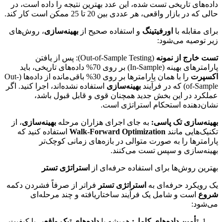
داده‌های تاریخی تست شده، این عدد بهترین نتیجه را داده است، در
حالی که در بازار واقعی، هر عددی بین 20 تا 25 ممکن است کار کند.
برای مقابله با
اورفیتینگ
و استفاده صحیح از
بهینه‌سازی
، روش‌های
زیر توصیه می‌شود:
تست خارج از نمونه
(Out-of-Sample Testing): پس از یافتن
پارامترهای بهینه (In-Sample) بر روی 70% داده‌های تاریخی، باید
اکسپرت
را با همان پارامترها بر روی 30% باقی‌مانده از داده‌ها (Out-
of-Sample) که در فرآیند
بهینه‌سازی
استفاده نشده‌اند، اجرا کنید. اگر
عملکرد در این بخش جدید همچنان قوی و قابل قبول باشد،
نشان‌دهنده استحکام استراتژی است.
بهینه‌سازی تک پاسی:
به جای اجرای هزاران مرحله
بهینه‌سازی
، از
تکنیک‌هایی مانند
Walk-Forward Optimization
استفاده کنید که
پارامترها را به صورت متوالی در بازه‌های زمانی کوچک‌تر
بهینه‌سازی و سپس تست می‌کنند.
بهترین روش‌ها برای استفاده حرفه‌ای از
استراتژی تستر
یک رویکرد حرفه‌ای به
استراتژی تستر
فراتر از صرفاً فشردن دکمه
شروع
است و شامل یک فرآیند ساختاریافته و چند مرحله‌ای
می‌شود:
تأمین داده‌های کامل:
همیشه با
داده‌های تیک واقعی
با کیفیت