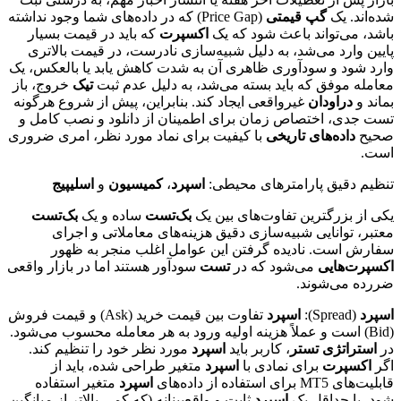
شده‌اند. یک
گپ قیمتی
(Price Gap) که در داده‌های شما وجود نداشته
باشد، می‌تواند باعث شود که یک
اکسپرت
که باید در قیمت بسیار
پایین وارد می‌شد، به دلیل شبیه‌سازی نادرست، در قیمت بالاتری
وارد شود و سودآوری ظاهری آن به شدت کاهش یابد یا بالعکس، یک
معامله موفق که باید بسته می‌شد، به دلیل عدم ثبت
تیک
خروج، باز
بماند و
دراودان
غیرواقعی ایجاد کند. بنابراین، پیش از شروع هرگونه
تست جدی، اختصاص زمان برای اطمینان از دانلود و نصب کامل و
صحیح
داده‌های تاریخی
با کیفیت برای نماد مورد نظر، امری ضروری
است.
تنظیم دقیق پارامترهای محیطی:
اسپرد
،
کمیسیون
و
اسلیپیج
یکی از بزرگترین تفاوت‌های بین یک
بک‌تست
ساده و یک
بک‌تست
معتبر، توانایی شبیه‌سازی دقیق هزینه‌های معاملاتی و اجرای
سفارش است. نادیده گرفتن این عوامل اغلب منجر به ظهور
اکسپرت‌هایی
می‌شود که در
تست
سودآور هستند اما در بازار واقعی
ضررده می‌شوند.
اسپرد
(Spread):
اسپرد
تفاوت بین قیمت خرید (Ask) و قیمت فروش
(Bid) است و عملاً هزینه اولیه ورود به هر معامله محسوب می‌شود.
در
استراتژی تستر
، کاربر باید
اسپرد
مورد نظر خود را تنظیم کند.
اگر
اکسپرت
برای نمادی با
اسپرد
متغیر طراحی شده، باید از
قابلیت‌های MT5 برای استفاده از داده‌های
اسپرد
متغیر استفاده
شود، یا حداقل یک
اسپرد
ثابت و واقع‌بینانه (که کمی بالاتر از میانگین