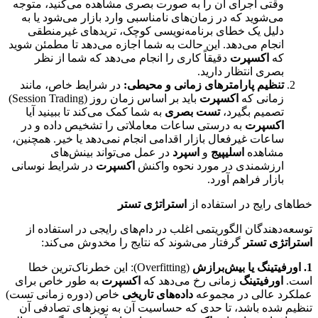
وقتی اجرای آن را به صورت بصری مشاهده می‌کنید، متوجه
می‌شوید که در زمان‌های نامناسبی وارد بازار می‌شود یا به
دلیل یک خطای برنامه‌نویسی کوچک، تریدهای غیرمنطقی
انجام می‌دهد. این حالت به شما اجازه می‌دهد تا مطمئن شوید
که
اکسپرت
دقیقاً کاری را انجام می‌دهد که شما از نظر
بصری انتظار دارید.
تنظیم پارامترهای زمانی و محیطی:
در شرایط خاص، مانند
زمانی که
اکسپرت
باید بر اساس زمان روز (Session Trading)
تصمیم بگیرد،
تست بصری
به شما کمک می‌کند تا ببینید آیا
اکسپرت
به درستی ساعات معاملاتی را تشخیص داده و در
ساعات غیرفعال بازار اقدامی انجام نمی‌دهد یا خیر. همچنین،
مشاهده
اسلیپیج
و
اسپرد
در عمل می‌تواند بینش‌های
ارزشمندی در مورد نحوه واکنش
اکسپرت
در شرایط نوسانی
بازار فراهم آورد.
خطاهای رایج در استفاده از
استراتژی تستر
توسعه‌دهندگان الگوریتمی اغلب در دام‌های رایجی در استفاده از
استراتژی تستر
گرفتار می‌شوند که نتایج را مخدوش می‌کند:
1. اورفیتینگ یا بیش‌برازش
(Overfitting): این خطرناک‌ترین خطا
است.
اورفیتینگ
زمانی رخ می‌دهد که
اکسپرت
به طور خاص برای
عملکرد عالی در مجموعه
داده‌های تاریخی
خاص (دوره زمانی تست)
تنظیم شده باشد، تا حدی که حساسیت آن به نویزهای تصادفی آن