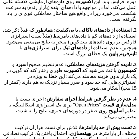
دوره افزایش یابد. این
اکسپرت
روی داده‌های آزمایشی گذشته عالی
عمل می‌کند، اما در مواجهه با داده‌های آینده (بازار زنده) به سرعت
شکست می‌خورد زیرا در واقع هیچ ساختار معاملاتی قوی‌ای را یاد
نگرفته است.
2. استفاده از داده‌های ناکافی یا بی‌کیفیت:
همانطور که قبلاً ذکر شد،
استفاده از داده‌های کم یا داده‌های نامرتبط (مثلاً تست استراتژی
فارکس بر روی داده‌های بیت‌کوین) منجر به نتایج بی‌معنی می‌شود.
همچنین، عدم استفاده از
داده‌های تیک
برای استراتژی‌های با
تایم‌فریم پایین
یک خطای بزرگ است.
3. نادیده گرفتن هزینه‌های معاملاتی:
عدم تنظیم صحیح
اسپرد
و
کمیسیون
باعث می‌شود که
اکسپرت
طوری رفتار کند که گویی در
یک بازار بدون هزینه معامله می‌کند؛ این خطا به ویژه در
استراتژی‌هایی که حد سود و ضرر بسیار نزدیک به هم دارند (کمتر از
15 پیپ) آشکار می‌شود.
4. عدم در نظر گرفتن شرایط اجرای سفارش:
اجرای تست با
مدل‌سازی قیمت
“Open Prices” برای یک استراتژی اسکالپینگ، یا
تنظیم
اسلیپیج
روی صفر در دوره‌های خبری، نتایج را به شدت
مصنوعی می‌کند.
5. تست بیش از حد پارامترها:
تلاش برای تست هزاران ترکیب
مختلف از پارامترها در
بهینه‌سازی
، احتمال یافتن یک ترکیب تصادفی