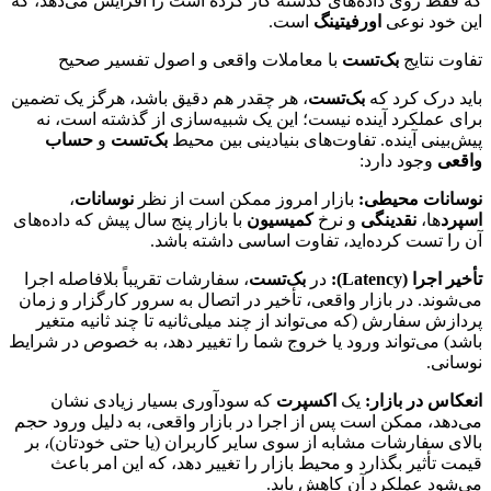
که فقط روی داده‌های گذشته کار کرده است را افزایش می‌دهد، که
این خود نوعی
اورفیتینگ
است.
تفاوت نتایج
بک‌تست
با معاملات واقعی و اصول تفسیر صحیح
باید درک کرد که
بک‌تست
، هر چقدر هم دقیق باشد، هرگز یک تضمین
برای عملکرد آینده نیست؛ این یک شبیه‌سازی از گذشته است، نه
پیش‌بینی آینده. تفاوت‌های بنیادینی بین محیط
بک‌تست
و
حساب
واقعی
وجود دارد:
نوسانات محیطی:
بازار امروز ممکن است از نظر
نوسانات
،
اسپرد
ها،
نقدینگی
و نرخ
کمیسیون
با بازار پنج سال پیش که داده‌های
آن را تست کرده‌اید، تفاوت اساسی داشته باشد.
تأخیر اجرا (Latency):
در
بک‌تست
، سفارشات تقریباً بلافاصله اجرا
می‌شوند. در بازار واقعی، تأخیر در اتصال به سرور کارگزار و زمان
پردازش سفارش (که می‌تواند از چند میلی‌ثانیه تا چند ثانیه متغیر
باشد) می‌تواند ورود یا خروج شما را تغییر دهد، به خصوص در شرایط
نوسانی.
انعکاس در بازار:
یک
اکسپرت
که سودآوری بسیار زیادی نشان
می‌دهد، ممکن است پس از اجرا در بازار واقعی، به دلیل ورود حجم
بالای سفارشات مشابه از سوی سایر کاربران (یا حتی خودتان)، بر
قیمت تأثیر بگذارد و محیط بازار را تغییر دهد، که این امر باعث
می‌شود عملکرد آن کاهش یابد.