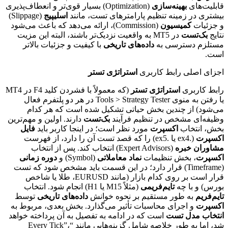
قابلیت‌های
بهینه‌سازی
(Optimization) بسیار قوی‌تر و انعطاف‌پذیری
بیشتری در زمینه تنظیم پارامترهای تست، مانند
اسلیپیج
(Slippage)
و جزئیات
کمیسیون
(Commission)، ارائه می‌دهد که باعث می‌شود
نتایج
بک‌تست
در MT5 به واقعیت نزدیک‌تر باشند، البته این مزیت
مستلزم دسترسی به
داده‌های تاریخی
با کیفیت و جزئیات بالاتر
است.
اجزای اصلی رابط کاربری
استراتژی تستر
رابط کاربری
استراتژی تستر
(که معمولاً با فشردن کلید F4 در MT4
یا رفتن به منوی Tools > Strategy Tester در هر دو پلتفرم فعال
می‌شود) از چندین بخش حیاتی تشکیل شده است که هر کدام
وظیفه‌ای مشخص در تنظیم فرآیند
بک‌تست
دارند. اولین و مهم‌ترین
بخش، انتخاب
اکسپرت
مورد نظر است؛ در اینجا کاربر باید
فایل
اکسپرت
(.ex4 یا .ex5) را که قصد تست آن را دارد، از فهرست
مشاوران خبره
(Expert Advisors) انتخاب کند. پس از انتخاب
اکسپرت
، بخش تنظیمات
نماد معاملاتی
(Symbol) و
دوره زمانی
(Timeframe) قرار دارد؛ در این قسمت باید مشخص شود که تست
قرار است بر روی کدام بازار (مانند EURUSD، طلا یا شاخص
بورس) و با چه
تایم‌فریمی
(مثلاً M15 یا H1) انجام شود. انتخاب
تایم‌فریم
به طور مستقیم بر نحوه خوانش
داده‌های تاریخی
توسط
اکسپرت
و اجرای محاسبات تأثیر می‌گذارد. بخش بعدی، مربوط به
انتخاب مدل تست
است که در ادامه به تفصیل به آن پرداخته خواهد
شد، اما به طور خلاصه شامل گزینه‌هایی مانند “Every Tick”،