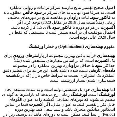
اصول صحیح تفسیر نتایج نیازمند تمرکز بر ثبات و روانی عملکرد
است، نه صرفاً سود نهایی. به جای تمرکز بر
سود خالص
مطلق، باید
به
فاکتور سود
، ثبات
دراودان
و مقایسه نتایج در دوره‌های مختلف
زمانی (مثلاً تست سال 2018 در مقابل 2020) توجه کرد. اگر
اکسپرت
در هر دو دوره با
فاکتور سود
بالای 1.5 کار کرده باشد،
احتمال موفقیت آن در آینده بیشتر است تا سیستمی که فقط در
سال 2020 عالی بوده است.
مفهوم
بهینه‌سازی
(
Optimization
) و خطر
اورفیتینگ
بهینه‌سازی
فرآیند یافتن بهترین مجموعه از
پارامترهای ورودی
برای
یک
اکسپرت
است که بر اساس معیارهای مشخص شده (مثلاً
حداکثر
سود
یا حداقل
دراودان
)، بهترین عملکرد را در مجموعه
داده‌های تاریخی
تست شده داشته باشد. این فرآیند برای تنظیم دقیق
عملکرد یک استراتژی نسبت به شرایط خاص بازار (که در
بک‌تست
شبیه‌سازی شده) بسیار ارزشمند است.
اما
بهینه‌سازی
خود یک شمشیر دولبه است و به شدت مستعد ایجاد
اورفیتینگ
است.
اورفیتینگ
زمانی رخ می‌دهد که پارامترها به گونه‌ای
تنظیم می‌شوند که نویزهای تصادفی گذشته را به عنوان الگوهای
قابل تکرار تفسیر کنند. به عنوان مثال، اگر
اکسپرت
شما بر اساس
اندیکاتور میانگین متحرک باشد و شما سعی کنید بهترین دوره
(Period) را پیدا کنید، ممکن است به دوره‌ای مانند 23 برسید، زیرا در