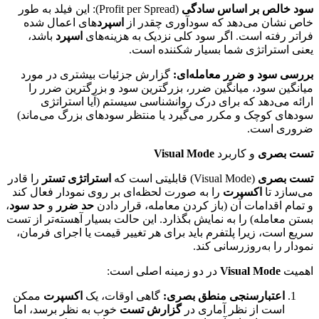
سود خالص بر اساس سادگی
(Profit per Spread): این فیلد به طور
خاص نشان می‌دهد که سودآوری چقدر از
اسپرد
های اعمال شده
فراتر رفته است. اگر سود کلی نزدیک به هزینه‌های
اسپرد
باشد،
یعنی استراتژی شما بسیار شکننده است.
بررسی سود و ضرر معامله‌ای:
گزارش جزئیات بیشتری در مورد
میانگین سود، میانگین ضرر، بزرگترین سود و بزرگترین ضرر را
ارائه می‌دهد که برای درک روانشناسی سیستم (آیا استراتژی
سودهای کوچک و مکرر می‌گیرد یا منتظر سودهای بزرگ می‌ماند)
ضروری است.
تست بصری
و کاربرد
Visual Mode
تست بصری
(Visual Mode) قابلیتی است که
استراتژی تستر
را قادر
می‌سازد تا
اکسپرت
را به صورت لحظه‌ای بر روی نمودار فعال کند
و تمام اقدامات آن (باز کردن معامله، قرار دادن
حد ضرر
و
حد سود
،
بستن معامله) را به نمایش بگذارد. این حالت بسیار آهسته‌تر از تست
سریع است، زیرا پلتفرم باید برای هر تغییر قیمت یا اجرای فرمان،
نمودار را به‌روزرسانی کند.
اهمیت
Visual Mode
در دو زمینه اصلی است:
اعتبارسنجی منطق بصری:
گاهی اوقات، یک
اکسپرت
ممکن
است از نظر آماری در
گزارش تست
خوب به نظر برسد، اما