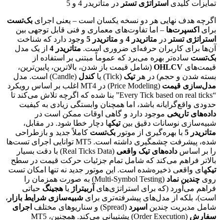
تمایزات کلیدی
استراتژی تستر
در متاتریدر 4 و 5
اگرچه هدف نهایی هر دو نسخه یکسان است – یعنی اجرای
بک‌تست
برای
اکسپرت‌ها
– اما تفاوت‌های معماری و فنی قابل توجهی بین
استراتژی تستر
در
متاتریدر 4
و
متاتریدر 5
وجود دارد که شناخت
آن‌ها برای کاربران حرفه‌ای ضروری است.
متاتریدر 4
از یک مدل
بک‌تست
ساده‌تر بهره می‌برد که عموماً مبتنی بر استفاده از
قیمت‌های
OHLCV
(شامل قیمت باز شدن، بالاترین، پایین‌ترین،
بسته شدن و حجم) در هر
تیک
(Tick) یا
کندل
(Candle) است. مدل
مدل‌سازی قیمت
(Price Modeling) در MT4 اغلب بر اساس رویکرد
“Every Tick based on real ticks” بنا شده که اگرچه تلاش می‌کند تا
حدودی واقع‌گرایانه باشد، اما همچنان وابستگی زیادی به کیفیت
داده‌های تاریخی
موجود دارد و گاهی اوقات ممکن است در
شبیه‌سازی نوسانات دقیق بین
تیک
ها دچار خطا شود. در مقابل،
متاتریدر 5
با بهره‌گیری از موتور
بک‌تست
کاملاً جدید و بازطراحی
شده، پیشرفت چشمگیری داشته است. MT5 توانایی اجرای تست‌ها
را بر اساس
داده‌های تیک واقعی
(Real Ticks Data) با دقت بسیار
بالاتر فراهم می‌کند که شامل تمام جزئیات حرکت قیمت در سطح
تیک
های واقعی ذخیره‌شده است. این موتور جدید نه تنها امکان تست
روی
چندین نماد
(Multi-Symbol Testing) به صورت همزمان را
فراهم می‌آورد (که برای استراتژی‌های
آربیتراژ
یا
هجینگ
حیاتی
است)، بلکه از مدل‌های پیشرفته‌تری برای
شبیه‌سازی شرایط بازار
،
شامل مدیریت چندین
اسپرد
(Spread) و سناریوهای مختلف
اجرای
سفارش
(Order Execution) پشتیبانی می‌کند. همچنین، MT5