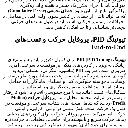
متوالی، باید با اجرای مکرر یک مسیر یا نقطه و اندازه‌گیری
پراکندگی نتایج، ارزیابی شود.
خطای تجمعی
(
Cumulative Error
)
که می‌تواند ناشی از خطای در کالیبراسیون اولیه، لقی در مفاصل، یا
انحرافات در مسیر حرکتی باشد، باید در طول تست‌های حرکتی
پیچیده‌تر شناسایی و تا حد امکان کاهش یابد.
تیونینگ PID، پروفایل حرکت و تست‌های
End-to-End
تیونینگ PID
PID Tuning
(
) برای کنترل دقیق و پایدار سیستم‌های
رباتیک، به ویژه در کاربردهای متکی بر موقعیت یا سرعت، امری
ضروری است. ضرایب
PID
(تناسبی، انتگرالی، مشتقی) باید به
گونه‌ای تنظیم شوند که ربات به سرعت به نقاط مورد نظر برسد، از
نوسانات ناخواسته جلوگیری کند، و خطاهای ماندگار را به حداقل
برساند. این فرآیند اغلب به صورت تکراری و با استفاده از
سیگنال‌های تست (مانند پله یا موج سینوسی) انجام می‌شود تا رفتار
سیستم در شرایط مختلف تحلیل شود.
پروفایل حرکت
(
Motion
Profile
) ربات، که شامل منحنی‌های شتاب، سرعت، و موقعیت در
طول یک حرکت است، نقش مهمی در نرمی، کارایی، و ایمنی
حرکت ایفا می‌کند. تنظیم پروفایل حرکت برای کاربردهای مختلف
(مانند حرکت سریع و ناپیوسته برای جابجایی قطعات، یا حرکت نرم
و پیوسته برای جوشکاری) می‌تواند عملکرد کلی ربات را بهینه کند.