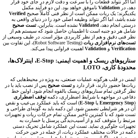
اما اگر نتواند قطعات را با سرعت و دقت لازم در جای خود قرار
دهد، در
Validation
ناموفق خواهد بود. این دو فرآیند مکمل
یکدیگرند؛ یک ربات ممکن است از نظر فنی کاملاً صحیح
Verified
شده باشد، اما اگر نتواند وظیفه اصلی خود را در دنیای واقعی به
درستی انجام دهد،
Validated
نشده است. بنابراین،
تست صحیح
شامل هر دو جنبه است تا اطمینان حاصل شود که سیستم هم از
نظر فنی دقیق و هم از نظر کاربردی مؤثر است. در طیف وسیعی از
تست‌های نرم‌افزاری ربات
(Robot Software Testing)، این تفاوت بین
Verification
و
Validation
اهمیت فراوانی پیدا می‌کند.
سناریوهای ریسک و اهمیت ایمنی: E‑Stop، اینترلاک‌ها،
محدودهٔ کاری، LOTO
ایمنی در قلب هرگونه عملیات صنعتی، به ویژه در محیط‌هایی که
ربات‌ها حضور دارند، قرار دارد و
تست صحیح
پس از نصب باید با در
نظر گرفتن تمام سناریوهای ریسک بالقوه انجام شود. اولین خط
دفاعی در مواجهه با شرایط اضطراری، دکمه
توقف اضطراری
(
Emergency Stop
یا
E‑Stop
) است که باید عملکرد بی‌عیب و نقص
آن در هر شرایطی تضمین شود. این دکمه باید به گونه‌ای طراحی و
تست شود که با کمترین تأخیر ممکن، تمام حرکات ربات و تجهیزات
مرتبط را متوقف کند و از آسیب‌دیدگی پرسنل یا خسارت به
تجهیزات جلوگیری نماید. تست این عملکرد شامل تحریک دستی
دکمه در حالات مختلف عملکرد ربات، از جمله در حین حرکت
سریع، توقف ناگهانی، و حتی در شرایط خرابی جزئی سیستم است