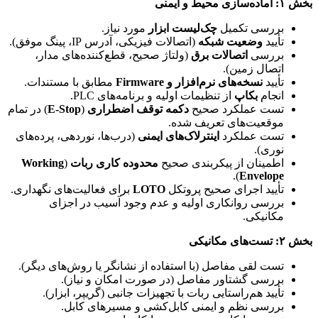
بخش ۱: آماده‌سازی محیط و ایمنی
بررسی تکمیل
چک‌لیست ابزار
مورد نیاز.
تأیید
وضعیت شبکه
(اتصالات فیزیکی، آدرس IP، پینگ موفق).
بررسی
اتصالات برق
(ولتاژ صحیح، قطع‌کننده‌های مدار،
اتصال زمین).
تأیید
نسخه‌های نرم‌افزار و Firmware
مطابق با مستندات.
انجام
بکاپ
از تنظیمات اولیه و برنامه‌های PLC.
تست عملکرد صحیح
دکمه توقف اضطراری
(
E‑Stop
) در تمام
موقعیت‌های تعریف شده.
تست عملکرد
اینترلاک‌های ایمنی
(درب‌ها، نوردهی، پرده‌های
نوری).
اطمینان از پیکربندی صحیح
محدوده کاری ربات
(
Working
).
Envelope
تأیید اجرای صحیح پروتکل
LOTO
برای فعالیت‌های نگهداری.
بررسی روانکاری اولیه و عدم وجود آسیب در اجزای
مکانیکی.
بخش ۲: تست‌های مکانیکی
تست لقی مفاصل (با استفاده از نشانگر یا روش‌های دیگر).
بررسی گشتاور مفاصل (در صورت امکان و نیاز).
تأیید هم‌راستایی ربات با تجهیزات جانبی (گریپر، ابزار).
بررسی نظم و ایمنی کابل‌کشی و مسیرهای کابل.