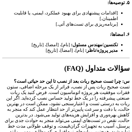
۵. توصیه‌ها:
[اقدامات پیشنهادی برای بهبود عملکرد، ایمنی، یا قابلیت
اطمینان.]
[برنامه‌ریزی برای تست‌های آتی.]
۶. امضاها:
تکنسین/مهندس مسئول:
[نام]، [امضا]، [تاریخ]
مدیر پروژه/ناظر:
[نام]، [امضا]، [تاریخ]
سؤالات متداول (FAQ)
س: چرا تست صحیح ربات بعد از نصب تا این حد حیاتی است؟
تست صحیح ربات پس از نصب، فراتر از یک مرحله اضافی، ستون
فقرات موفقیت هر پروژه اتوماسیون است. فرض کنید یک ربات
صنعتی پیشرفته را در یک خط تولید حساس نصب کرده‌اید. اگر این
ربات به درستی تست و اعتبارسنجی نشود، ممکن است در بهترین
حالت، با دقت و سرعت پایین‌تر از حد انتظار عمل کند که منجر به
کاهش بهره‌وری و افزایش هزینه‌های تولید می‌شود. در بدترین
حالت، نقص در تست‌های ایمنی می‌تواند منجر به حوادث جدی برای
پرسنل، آسیب به تجهیزات گران‌قیمت، و توقف طولانی مدت خط
تولید شود. همچنین، ربات‌های نرم‌افزاری که وظایف مهمی مانند