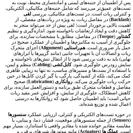
پس از اطمینان از جنبه‌های ایمنی و آماده‌سازی محیط، نوبت به
تست‌های عمیق‌تر می‌رسد که شامل جنبه‌های مکانیکی، الکتریکی،
و کنترلی ربات است. در تست‌های مکانیکی، بررسی
لقی
(
Backlash
) در مفاصل ربات، به ویژه در ربات‌های مفصلی، از
اهمیت بالایی برخوردار است؛ لقی بیش از حد می‌تواند منجر به
کاهش دقت و ایجاد ارتعاشات ناخواسته شود. اندازه‌گیری و تنظیم
گشتاور
(
Torque
) در مفاصل، مطابق با مشخصات سازنده، برای
جلوگیری از آسیب به مکانیزم‌ها و اطمینان از عملکرد صحیح در
حمل بار ضروری است.
هم‌راستایی
(
Alignment
) اجزای متحرک
ربات و اتصالات آن با تجهیزات جانبی (مانند گریپرها یا ابزارهای
نهایی) باید به دقت بررسی شود تا از انتقال تنش‌های ناخواسته و
سایش زودرس جلوگیری شود.
کابل‌کشی
(
Cabling
) منظم و ایمن،
با استفاده از بست‌ها و مسیرهای مناسب، نه تنها به زیبایی ظاهری
کمک می‌کند، بلکه از کشیدگی، پارگی، یا گیر کردن کابل‌ها در حین
حرکت ربات جلوگیری می‌کند.
روانکاری
(
Lubrication
) صحیح
مفاصل و قطعات متحرک طبق برنامه و دستورالعمل سازنده، برای
کاهش اصطکاک، جلوگیری از سایش، و افزایش عمر مفید ربات
حیاتی است؛ باید اطمینان حاصل شود که روانکارها به درستی
اعمال شده و توزیع شده‌اند.
در حوزه تست‌های الکتریکی و کنترلی، ارزیابی عملکرد
سنسورها
(
Sensors
) از جمله سنسورهای موقعیت، فشار، دما، و بینایی، با
مقایسه مقادیر خوانده شده با مقادیر واقعی یا استاندارد، بسیار مهم
است.
عملگرها
(
Actuators
) مانند موتورها، شیرهای برقی، و