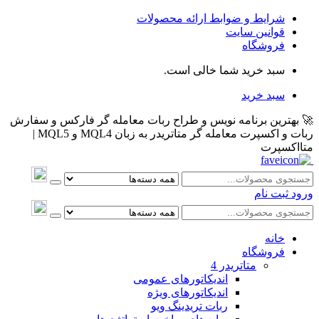
شرایط و ضوابط ارائه محصولات
قوانین سایت
فروشگاه
سبد خرید شما خالی است.
سبد خرید
🚀 بهترین برنامه نویس و طراح ربات معامله گر فارکس و سفارش
ربات و اکسپرت معامله گر متاتریدر به زبان MQL4 و MQL5 |
متااکسپرت
ورود
ثبت نام
خانه
فروشگاه
متاتريدر 4
اندیکاتورهای عمومی
اندیکاتورهای ویژه
ربات تریدینگ ویو