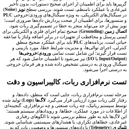
گریپرها باید برای اطمینان از اجرای صحیح دستورات، بدون تأخیر
غیرعادی یا عملکرد نامنظم، تست شوند. بررسی سطح
نویز
(
Noise
)
در سیگنال‌های الکتریکی، به ویژه سیگنال‌های ورودی/خروجی
PLC
و سنسورها، برای اطمینان از صحت پردازش داده‌ها ضروری است؛
نویز بیش از حد می‌تواند منجر به خطا در تصمیم‌گیری ربات شود.
اتصال زمین
(
Grounding
) صحیح تمام اجزای فلزی و الکتریکی برای
ایمنی پرسنل و محافظت از تجهیزات در برابر اضافه ولتاژ یا صاعقه
حیاتی است. برنامه‌های
PLC
باید برای عملکرد صحیح منطق
کنترلی، اجرای توالی‌ها، و مدیریت شرایط خطا، مورد بازبینی و
تست قرار گیرند؛ این شامل تست تمامی
ورودی/خروجی‌ها
(
Input/Output
یا
I/O
) نیز می‌شود تا اطمینان حاصل شود که هر
سیگنال ورودی به درستی تشخیص داده شده و هر فرمان خروجی
به درستی اجرا می‌شود.
تست نرم‌افزاری ربات، کالیبراسیون و دقت
مرحله تست نرم‌افزاری ربات، جایی است که منطق، داده‌ها، و
رفتار کلی ربات مورد ارزیابی قرار می‌گیرد.
لاگ‌ها
(
Logs
) تولید شده
توسط سیستم رباتیک، چه ربات صنعتی و چه نرم‌افزاری، گنجینه‌ای
از اطلاعات در مورد عملکرد، خطاها، و رویدادهای سیستم هستند؛
این لاگ‌ها باید به طور منظم بررسی شوند تا الگوهای رفتاری
غیرعادی، خطاهای تکراری، یا هشدارهای سیستمی شناسایی شوند.
تلماتری
(
Telemetry
) یا داده‌های سنسورها و وضعیت ربات که به