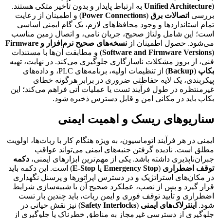
Unified Architecture
) به ارتباط پایدار و بدون تأخیر متکی هستند.
بررسی
اتصالات برق
(
Power Connections
) و اطمینان از رعایت
تمام استانداردها و وجود محافظ‌های لازم، یک گام ایمنی اساسی
است؛ این شامل ولتاژ صحیح، جریان نامی، و اتصال زمین مناسب
می‌شود. حصول اطمینان از
نسخه‌های صحیح نرم‌افزار و Firmware
Software and Firmware Versions
(
) و مطابقت آن‌ها با مستندات
فنی، از بروز مشکلات ناسازگاری جلوگیری می‌کند. در نهایت، تهیه
بکاپ
(
Backup
) از تنظیمات اولیه، برنامه‌های PLC، و داده‌های
پیکربندی، یک لایه حفاظتی ضروری در برابر هرگونه خطای
غیرمنتظره در طول فرآیند تست یا عملیات آتی فراهم می‌کند؛ این
بکاپ باید در مکانی امن و قابل دسترس ذخیره شود.
سناریوهای ریسک و اهمیت ایمنی
ایمنی در هر فرآیند اتوماسیون، به ویژه هنگام کار با ربات‌ها، اولویت
مطلق است. نادیده گرفتن جنبه‌های ایمنی می‌تواند عواقب
جبران‌ناپذیری داشته باشد. یکی از مهم‌ترین ابزارهای ایمنی،
دکمه
توقف اضطراری
(
Emergency Stop
یا
E‑Stop
) است. این دکمه باید
در مکان‌های استراتژیک و در دسترس اپراتورها و پرسنل نگهداری
قرار گیرد و پس از نصب، عملکرد صحیح آن با شبیه‌سازی شرایط
اضطراری و تأیید توقف فوری و ایمن ربات، باید چندین بار تست
شود.
اینترلاک‌های ایمنی
(
Safety Interlocks
) نیز نقش حیاتی در
جلوگیری از دسترسی غیرمجاز به مناطق خطرناک یا جلوگیری از