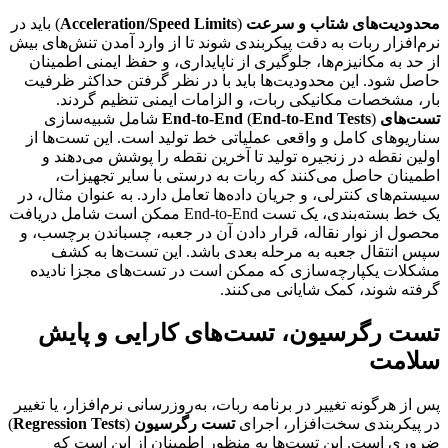
محدودیت‌های شتاب و سرعت
(
Acceleration/Speed Limits
) باید در
نرم‌افزار ربات به دقت پیکربندی شوند تا از وارد آمدن تنش‌های بیش
از حد به مکانیزم‌ها، جلوگیری از ناپایداری، و حفظ ایمنی اطمینان
حاصل شود. این محدودیت‌ها باید با در نظر گرفتن حداکثر ظرفیت
بار، مشخصات مکانیکی ربات، و الزامات ایمنی تنظیم گردند.
تست‌های End-to-End
End-to-End Tests
(
) شامل شبیه‌سازی
سناریوهای کامل و واقعی عملیاتی خط تولید است. این تست‌ها از
اولین نقطه در زنجیره تولید تا آخرین نقطه را پوشش می‌دهند و
اطمینان حاصل می‌کنند که ربات به درستی با سایر تجهیزات،
سیستم‌های کنترلی، و جریان داده‌ها تعامل دارد. به عنوان مثال، در
یک خط بسته‌بندی، یک تست End-to-End ممکن است شامل دریافت
محصول از نوار نقاله، قرار دادن آن در جعبه، چسباندن برچسب، و
سپس انتقال جعبه به مرحله بعدی باشد. این تست‌ها به کشف
مشکلات یکپارچه‌سازی که ممکن است در تست‌های مجزا نادیده
گرفته شوند، کمک شایانی می‌کنند.
تست رگرسیون، تست‌های کارایی و پایش
سلامت
پس از هرگونه تغییر در برنامه ربات، به‌روزرسانی نرم‌افزار، یا تغییر
در پیکربندی سخت‌افزار، اجرای
تست رگرسیون
(
Regression Tests
)
ضروری است. این تست‌ها به منظور اطمینان از این است که