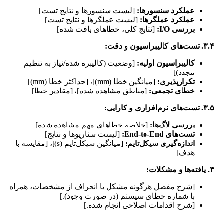
عملکرد سنسورها:
[لیست سنسورها و نتایج تست]
عملکرد عملگرها:
[لیست عملگرها و نتایج تست]
بررسی I/O:
[نتایج کلی، خطاهای یافت شده]
۳.۴. تست‌های کالیبراسیون و دقت:
کالیبراسیون اولیه:
[وضعیت (کالیبره شده/نیاز به تنظیم
مجدد)]
تکرارپذیری:
[میانگین خطا (mm)]، [حداکثر خطا (mm)]
خطای تجمعی:
[مناطق مشاهده شده]، [مقادیر خطا]
۳.۵. تست‌های نرم‌افزاری و کارایی:
بررسی لاگ‌ها:
[خلاصه خطاهای مهم مشاهده شده]
تست‌های End-to-End:
[لیست سناریوها و نتایج]
اندازه‌گیری سیکل‌تایم:
[میانگین سیکل‌تایم (s)]، [مقایسه با
هدف]
۴. یافته‌ها و مشکلات:
[شرح مفصل هرگونه مشکل یا انحراف از مشخصات، همراه
با شماره خطای سیستم (در صورت وجود).]
[شرح اقدامات اصلاحی انجام شده.]