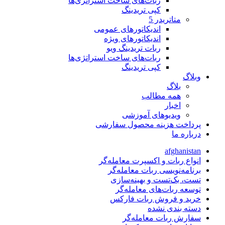
ربات‌های ساخت استراتژی‌ها
کپی تریدینگ
متاتريدر 5
اندیکاتورهای عمومی
اندیکاتورهای ویژه
ربات تریدینگ ویو
ربات‌های ساخت استراتژی‌ها
کپی تریدینگ
وبلاگ
بلاگ
همه مطالب
اخبار
ویدیوهای آموزشی
پرداخت هزینه محصول سفارشی
درباره ما
afghanistan
انواع ربات و اکسپرت معامله‌گر
برنامه‌نویسی ربات معامله‌گر
تست، بک‌تست و بهینه‌سازی
توسعه ربات‌های معامله‌گر
خرید و فروش ربات فارکس
دسته بندی نشده
سفارش ربات معامله‌گر