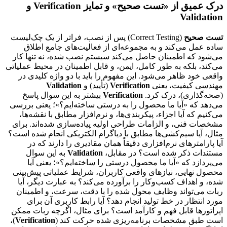
درک عمیق از «تست صحیح» و تمایز Verification و
Validation
تست صحیح
(Correct Testing) پس از نصب، فراتر از یک چک‌لیست
ساده عمل می‌کند و به مجموعه‌ای از فعالیت‌های جامع اطلاق
می‌شود که اطمینان حاصل می‌کند سیستم نصب شده، نه تنها کار
می‌کند، بلکه به طور کامل، ایمن، و قابل اطمینان در محیط عملیاتی
واقعی خود ظاهر می‌شود. این مفهوم را باید با دو واژه کلیدی در
مهندسی کیفیت، یعنی
Verification
(تأیید) و
Validation
(صحه‌گذاری)، درک کرد.
Verification
بیشتر به این سوال پاسخ
می‌دهد که «آیا ما محصول را به درستی ساخته‌ایم؟»؛ یعنی بررسی
می‌کنیم که آیا اجزاء، پیکربندی‌ها، و نرم‌افزار مطابق با نقشه‌ها،
مشخصات فنی، و الزامات طراحی اولیه پیاده‌سازی شده‌اند. برای
مثال، آیا سیم‌کشی‌ها مطابق با دیاگرام الکتریکی انجام شده است؟
آیا پارامترهای نرم‌افزاری دقیقاً همان مقادیری را دارند که در
مستندات ذکر شده است؟ در مقابل،
Validation
به این سوال
می‌پردازد که «آیا ما محصول درستی را ساخته‌ایم؟»؛ یعنی آیا
محصول نهایی، نیازهای واقعی کاربران، شرایط عملیاتی پیش‌بینی
شده، و اهداف کسب‌وکار را برآورده می‌کند؟ به عبارت دیگر، آیا
ربات می‌تواند وظایف محول شده را با دقت، سرعت، و اطمینان
مورد انتظار در خط تولید انجام دهد؟ آیا رابط کاربری آن برای
اپراتورها قابل فهم و کارآمد است؟ برای مثال، اگرچه ربات ممکن
است طبق مشخصات برنامه‌ریزی شده حرکت کند (
Verification
)،