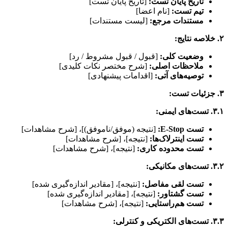
تاریخ پایان تست:
[تاریخ پایان تست]
تیم تست:
[نام اعضا]
مستندات مرجع:
[لیست مستندات]
۲. خلاصه نتایج:
وضعیت کلی:
[قبول / قبول مشروط / رد]
ملاحظات اصلی:
[شرح مختصر نکات کلیدی]
توصیه‌های آتی:
[اقدامات پیشنهادی]
۳. جزئیات تست:
۳.۱. تست‌های ایمنی:
تست E‑Stop:
[نتیجه (موفق/ناموفق)]، [شرح مشاهدات]
تست اینترلاک‌ها:
[نتیجه]، [شرح مشاهدات]
تست محدوده کاری:
[نتیجه]، [شرح مشاهدات]
۳.۲. تست‌های مکانیکی:
تست لقی مفاصل:
[نتیجه]، [مقادیر اندازه‌گیری شده]
تست گشتاور:
[نتیجه]، [مقادیر اندازه‌گیری شده]
تست هم‌راستایی:
[نتیجه]، [شرح مشاهدات]
۳.۳. تست‌های الکتریکی و کنترلی: