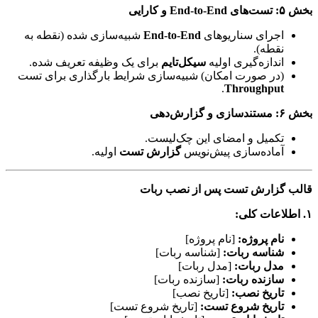
بخش ۵: تست‌های End-to-End و کارایی
اجرای سناریوهای
End-to-End
شبیه‌سازی شده (نقطه به
نقطه).
اندازه‌گیری اولیه
سیکل‌تایم
برای یک وظیفه تعریف شده.
(در صورت امکان) شبیه‌سازی شرایط بارگذاری برای تست
.
Throughput
بخش ۶: مستندسازی و گزارش‌دهی
تکمیل و امضای این چک‌لیست.
آماده‌سازی پیش‌نویس
گزارش تست
اولیه.
قالب گزارش تست پس از نصب ربات
۱. اطلاعات کلی:
نام پروژه:
[نام پروژه]
شناسه ربات:
[شناسه ربات]
مدل ربات:
[مدل ربات]
سازنده ربات:
[سازنده ربات]
تاریخ نصب:
[تاریخ نصب]
تاریخ شروع تست:
[تاریخ شروع تست]