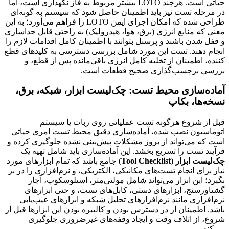
حیاتی است. هرچند LOTO بیشتر مربوط به فاز نگهداری است، اما
در مرحله تست نیز باید اطمینان حاصل شود که سیستم به گونه‌ای
طراحی شده که امکان اجرای ایمن LOTO را فراهم می‌آورد؛ به این
معنی که منابع انرژی (برق، هوا، هیدرولیک) به راحتی قابل جداسازی
و قفل شدن باشند و پرسنل بتوانند با اطمینان کامل اقدامات لازم را
انجام دهند. تست این مورد شامل بررسی دسترسی به کلیدهای قطع
کننده، اطمینان از تخلیه کامل انرژی باقی‌مانده پس از قطع، و
بررسی برچسب‌گذاری صحیح قطعات است.
آماده‌سازی محیط تست: چک‌لیست ابزار، شبکه، برق،
نسخه‌ها، بکاپ
قبل از شروع هرگونه تست عملیاتی روی ربات یا سیستم
اتوماسیون نصب شده، آماده‌سازی دقیق محیط تست امری حیاتی
است که می‌تواند از بروز مشکلات پیش‌بینی نشده جلوگیری کرده و
فرآیند تست را تسریع بخشد. این آماده‌سازی باید شامل تهیه یک
چک‌لیست ابزار
(
Tool Checklist
) جامع باشد که تمام ابزارهای مورد
نیاز برای انجام تست‌های مکانیکی، الکتریکی، و نرم‌افزاری را در بر
بگیرد؛ این ابزار می‌تواند شامل مولتی‌متر، اسیلوسکوپ، آچار
گشتاورسنج، ابزارهای دستی، کابل‌های تست، و حتی ابزارهای
نرم‌افزاری مانند نرم‌افزارهای تحلیل شبکه و ابزارهای عیب‌یابی
باشد. اطمینان از در دسترس بودن و کالیبره بودن این ابزارها قبل از
شروع، از اتلاف وقت و ایجاد وقفه‌های غیرضروری جلوگیری
می‌کند.