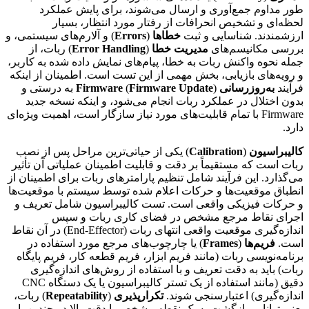
طور مداوم جمع‌آوری و ارسال می‌شوند، برای پایش عملکرد
لحظه‌ای و تشخیص انحرافات از رفتار مورد انتظار، بسیار
ارزشمندند. شناسایی و ثبت
خطاها
(
Errors
) و آلارم‌های سیستمی، و
بررسی مکانیسم‌های
مدیریت خطا
(
Error Handling
) ربات، از
جمله نحوه واکنش ربات به خطا، پیام‌های نمایش داده شده به کاربر،
و رویه‌های بازیابی، بخش مهمی از این تست است. اطمینان از اینکه
فرآیند
به‌روزرسانی Firmware
Firmware Update
(
) به درستی و
بدون اختلال در عملکرد ربات انجام می‌شود، و اینکه نسخه جدید
Firmware با تمام قابلیت‌های مورد نیاز سازگار است، اهمیت ویژه‌ای
دارد.
کالیبراسیون
(
Calibration
) یکی از حیاتی‌ترین مراحل پس از نصب
ربات است که مستقیماً بر دقت و قابلیت اطمینان عملیاتی آن تأثیر
می‌گذارد. این فرآیند شامل تنظیم پارامترهای ربات برای اطمینان از
انطباق موقعیت‌ها و حرکات اعلام شده توسط سیستم با موقعیت‌ها
و حرکات فیزیکی واقعی است. تست کالیبراسیون شامل تعریف و
اجرای نقاط مرجع مشخص در فضای کاری ربات و سپس
اندازه‌گیری موقعیت واقعی انتهای ربات (End-Effector) در آن نقاط
است.
فریم‌ها
(
Frames
) یا چارچوب‌های مرجع مورد استفاده در
برنامه‌نویسی ربات (مانند فریم ابزار، فریم قطعه کار، فریم پایگاه
ربات) باید به دقت تعریف و با استفاده از روش‌های اندازه‌گیری
دقیق (مانند استفاده از یک تستر کالیبراسیون یا یک دستگاه CNC
اندازه‌گیری) اعتبارسنجی شوند.
تکرارپذیری
(
Repeatability
) ربات،
یعنی توانایی بازگشت به یک نقطه مشخص با دقت بالا در چندین بار