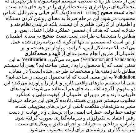
پس از نصب هر ربات صنعتی، سیستم اتوماسیون، یا هر تجهیزی که
پیچیدگی‌های نرم‌افزاری و سخت‌افزاری را در خود جای داده است،
انجام
تست صحیح
(Correct Testing) یک گام حیاتی و غیرقابل اغماض
محسوب می‌شود. این مرحله صرفاً به معنای روشن کردن دستگاه
و اطمینان از کارکرد ظاهری آن نیست، بلکه فرآیندی نظام‌مند و
چندلایه است که هدف آن تضمین عملکرد قابل اعتماد، ایمن، و
مطابق با مشخصات طراحی است.
تست صحیح
به معنای اطمینان
از این است که سیستم نه تنها آن‌گونه که برنامه‌ریزی شده عمل
می‌کند، بلکه به شکل ایمن، کارآمد، و پایدار نیز هست، و این
اطمینان از طریق انجام مجموعه‌ای از
تأیید و صحه‌گذاری
(Verification and Validation) صورت می‌گیرد.
Verification
به این
معنی است که آیا محصول را به درستی ساخته‌ایم؟ یعنی آیا سیستم
مطابق با نیازمندی‌ها و مشخصات طراحی شده است؟ در مقابل،
Validation
به این معنی است که آیا محصول درستی را ساخته‌ایم؟
یعنی آیا سیستم نیازهای واقعی کاربر و بازار را برآورده می‌کند؟ این
دو مفهوم، اگرچه اغلب به جای هم استفاده می‌شوند، تفاوت‌های
ظریفی دارند و هر دو برای اطمینان از کیفیت نهایی و عملکرد
مطلوب سیستم ضروری هستند. نادیده گرفتن این مرحله می‌تواند
منجر به هزینه‌های هنگفت ناشی از خرابی‌های پیش‌بینی نشده،
توقف خط تولید، خطرات ایمنی برای پرسنل، و در نهایت از دست
رفتن اعتماد به تکنولوژی و سرمایه‌گذاری صورت گرفته شود.
بنابراین، پرداختن به جزئیات و اجرای دقیق پروتکل‌های تست،
سرمایه‌گذاری ارزشمندی برای آینده محسوب می‌شود.