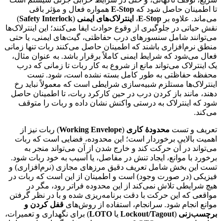
تا اطمینان حاصل شود که
E‑Stop
همواره فعال و مؤثر باقی
می‌ماند. علاوه بر
E‑Stop
،
اینترلاک‌های ایمنی
(
Safety Interlock
)
نقش حیاتی در جلوگیری از وقوع حوادث ایفا می‌کنند؛ این اینترلاک‌ها
می‌توانند شامل سنسورهای درب حفاظتی، گیت‌های ایمنی، یا حتی
منطق نرم‌افزاری باشند که اطمینان حاصل می‌کنند ربات تنها زمانی
فعال می‌شود که شرایط ایمنی کاملاً برقرار باشد. به عنوان مثال،
یک اینترلاک می‌تواند مانع از شروع به کار ربات تا زمانی که درب
محفظه حفاظتی به طور کامل بسته نشده است، شود. تست
اینترلاک‌ها مستلزم شبیه‌سازی شرایطی است که معمولاً نباید رخ
دهند، مانند باز کردن درب در حین کارکرد ربات، تا اطمینان حاصل
شود که اینترلاک به درستی واکنش نشان داده و ربات را متوقف
می‌کند.
تعریف و تست
محدودهٔ کاری
(
Working Envelope
) ربات نیز از
اهمیت بالایی برخوردار است؛ این محدوده، فضایی است که ربات
می‌تواند در آن حرکت کند و خارج شدن از آن می‌تواند منجر به
برخورد با موانع، ایجاد تنش در مفاصل، یا آسیب به خود ربات شود.
تست این بخش شامل تعریف دقیق مرزهای مجازی (نرم‌افزاری) و
فیزیکی (در صورت وجود) است و اطمینان از این است که ربات در
هیچ شرایطی تلاش نمی‌کند از این محدوده فراتر رود، مگر در
مواقعی که این حرکت با دقت برنامه‌ریزی شده و با در نظر گرفتن
موانع انجام شود. سرانجام، استفاده از روش‌های
قفل کردن و
برچسب‌زنی
(
Lockout/Tagout
یا
LOTO
) برای نگهداری و تعمیرات،