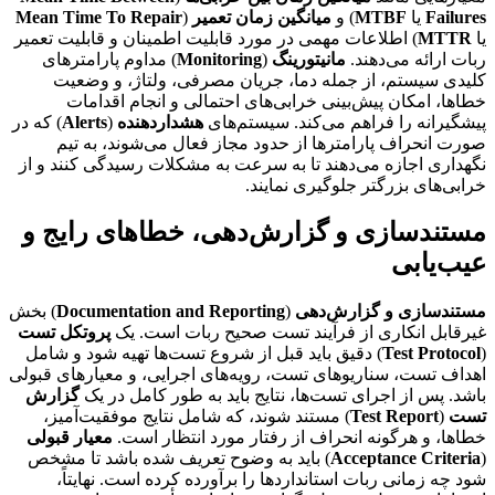
Failures
یا
MTBF
) و
میانگین زمان تعمیر
(
Mean Time To Repair
یا
MTTR
) اطلاعات مهمی در مورد قابلیت اطمینان و قابلیت تعمیر
ربات ارائه می‌دهند.
مانیتورینگ
(
Monitoring
) مداوم پارامترهای
کلیدی سیستم، از جمله دما، جریان مصرفی، ولتاژ، و وضعیت
خطاها، امکان پیش‌بینی خرابی‌های احتمالی و انجام اقدامات
پیشگیرانه را فراهم می‌کند. سیستم‌های
هشداردهنده
(
Alerts
) که در
صورت انحراف پارامترها از حدود مجاز فعال می‌شوند، به تیم
نگهداری اجازه می‌دهند تا به سرعت به مشکلات رسیدگی کنند و از
خرابی‌های بزرگتر جلوگیری نمایند.
مستندسازی و گزارش‌دهی، خطاهای رایج و
عیب‌یابی
مستندسازی و گزارش‌دهی
(
Documentation and Reporting
) بخش
غیرقابل انکاری از فرآیند تست صحیح ربات است. یک
پروتکل تست
(
Test Protocol
) دقیق باید قبل از شروع تست‌ها تهیه شود و شامل
اهداف تست، سناریوهای تست، رویه‌های اجرایی، و معیارهای قبولی
باشد. پس از اجرای تست‌ها، نتایج باید به طور کامل در یک
گزارش
تست
(
Test Report
) مستند شوند، که شامل نتایج موفقیت‌آمیز،
خطاها، و هرگونه انحراف از رفتار مورد انتظار است.
معیار قبولی
(
Acceptance Criteria
) باید به وضوح تعریف شده باشد تا مشخص
شود چه زمانی ربات استانداردها را برآورده کرده است. نهایتاً،