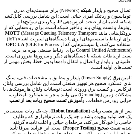
اتصال صحیح و پایدار
شبکه
(Network) برای سیستم‌های مدرن
اتوماسیون و رباتیک امری حیاتی است؛ این شامل بررسی کابل‌کشی
شبکه، اطمینان از صحت آدرس‌دهی IP، پیکربندی سوئیچ‌ها و
روترها، و تست پهنای باند و تأخیر شبکه است. برای ربات‌هایی که از
پروتکل‌هایی مانند
(Message Queuing Telemetry Transport)
MQTT
برای ارتباط با سیستم‌های ابری یا دستگاه‌های اینترنت اشیاء (IoT)
استفاده می‌کنند، یا سیستم‌هایی که از
(OLE for Process
OPC UA
Control Unified Architecture) برای ارتباط صنعتی بهره می‌برند،
تست ارتباطات شبکه با دستگاه‌های دیگر و سرورها ضروری است.
اطمینان از پایداری اتصال و انتقال داده‌ها بدون خطا، بخش مهمی از
تست‌های اولیه است.
تامین
برق
(Power Supply) پایدار و مطابق با مشخصات فنی، سنگ
بنای عملکرد صحیح هر تجهیز صنعتی است. این شامل بررسی ولتاژ،
فرکانس، و کیفیت برق ورودی است؛ نوسانات ولتاژ، هارمونیک‌ها، یا
مشکلات زمین (Grounding) می‌توانند منجر به عملکرد نامطلوب،
خرابی زودرس قطعات، و
آموزش تست صحیح ربات بعد از نصب
پس از هر
نصب ربات
(
Robot Installation
)، چه یک ربات صنعتی در
یک خط تولید پیچیده باشد و چه یک ربات نرم‌افزاری که وظایف
خاصی را خودکار می‌کند، مرحله‌ای حیاتی و اغلب نادیده گرفته
شده،
تست صحیح
(
Proper Testing
) است. این فرآیند صرفاً تأیید
اجرای اولیه نیست، بلکه مجموعه‌ای جامع از فعالیت‌ها است که