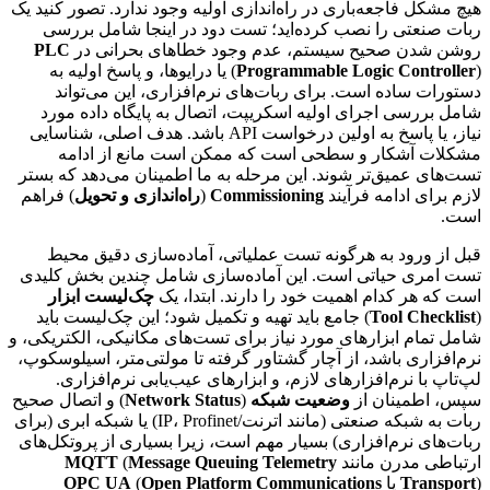
هیچ مشکل فاجعه‌باری در راه‌اندازی اولیه وجود ندارد. تصور کنید یک
ربات صنعتی را نصب کرده‌اید؛ تست دود در اینجا شامل بررسی
روشن شدن صحیح سیستم، عدم وجود خطاهای بحرانی در
PLC
Programmable Logic Controller
(
) یا درایوها، و پاسخ اولیه به
دستورات ساده است. برای ربات‌های نرم‌افزاری، این می‌تواند
شامل بررسی اجرای اولیه اسکریپت، اتصال به پایگاه داده مورد
نیاز، یا پاسخ به اولین درخواست API باشد. هدف اصلی، شناسایی
مشکلات آشکار و سطحی است که ممکن است مانع از ادامه
تست‌های عمیق‌تر شوند. این مرحله به ما اطمینان می‌دهد که بستر
لازم برای ادامه فرآیند
Commissioning
(
راه‌اندازی و تحویل
) فراهم
است.
قبل از ورود به هرگونه تست عملیاتی، آماده‌سازی دقیق محیط
تست امری حیاتی است. این آماده‌سازی شامل چندین بخش کلیدی
است که هر کدام اهمیت خود را دارند. ابتدا، یک
چک‌لیست ابزار
(
Tool Checklist
) جامع باید تهیه و تکمیل شود؛ این چک‌لیست باید
شامل تمام ابزارهای مورد نیاز برای تست‌های مکانیکی، الکتریکی، و
نرم‌افزاری باشد، از آچار گشتاور گرفته تا مولتی‌متر، اسیلوسکوپ،
لپ‌تاپ با نرم‌افزارهای لازم، و ابزارهای عیب‌یابی نرم‌افزاری.
سپس، اطمینان از
وضعیت شبکه
(
Network Status
) و اتصال صحیح
ربات به شبکه صنعتی (مانند اترنت/IP، Profinet) یا شبکه ابری (برای
ربات‌های نرم‌افزاری) بسیار مهم است، زیرا بسیاری از پروتکل‌های
ارتباطی مدرن مانند
Message Queuing Telemetry
(
MQTT
) یا
Transport
Open Platform Communications
(
OPC UA