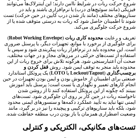
شروع حرکت ربات در شرایط ناامن دارند؛ این اینترلاک‌ها می‌توانند
فیزیکی (مانند سوئیچ‌های درب) یا نرم‌افزاری باشند و باید در
سناریوهای مختلف (مانند باز شدن درب کابین در حین حرکت) تست
شوند تا اطمینان حاصل شود که ربات به درستی متوقف شده یا از
شروع حرکت جلوگیری می‌کند.
تعریف و رعایت
محدوده کاری ربات
(
Robot Working Envelope
)
برای جلوگیری از برخورد با موانع، تجهیزات دیگر، یا پرسنل ضروری
است. این محدوده باید در نرم‌افزار ربات پیکربندی شود و سپس با
استفاده از تست‌های حرکتی در مرزهای مجاز و در جهات مختلف،
صحت آن اعتبارسنجی شود. هرگونه تلاش برای خروج ربات از این
محدوده باید منجر به توقف ایمن شود. روش
قفل کردن و
برچسب‌گذاری
(
Lockout/Tagout
یا
LOTO
) یک پروتکل استاندارد
صنعتی برای اطمینان از خاموش بودن و ایمن بودن تجهیزات در حین
انجام کارهای تعمیر و نگهداری یا تست است؛ پرسنل باید آموزش
ببینند که چگونه از این پروتکل استفاده کنند تا از روشن شدن
ناخواسته ربات در حین کار بر روی آن جلوگیری شود. تست‌های
ایمنی تنها نباید به تأیید عملکرد دکمه‌ها و سنسورهای ایمنی محدود
شود، بلکه باید سناریوهای ترکیبی و پیچیده را نیز در بر گیرد، مانند
وضعیت اضطراری همزمان با باز بودن درب منطقه حفاظت شده.
تست‌های مکانیکی، الکتریکی و کنترلی