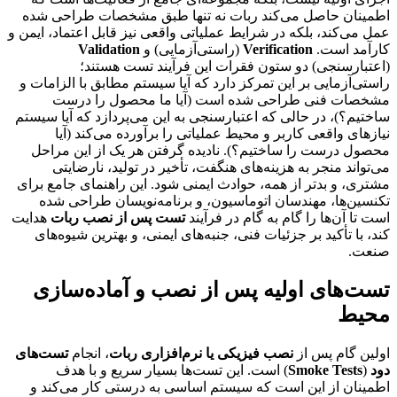
اطمینان حاصل می‌کند ربات نه تنها طبق مشخصات طراحی شده
عمل می‌کند، بلکه در شرایط عملیاتی واقعی نیز قابل اعتماد، ایمن و
کارآمد است.
Verification
(راستی‌آزمایی) و
Validation
(اعتبارسنجی) دو ستون فقرات این فرآیند تست هستند؛
راستی‌آزمایی بر این تمرکز دارد که آیا سیستم مطابق با الزامات و
مشخصات فنی طراحی شده است (آیا ما محصول را درست
ساختیم؟)، در حالی که اعتبارسنجی به این می‌پردازد که آیا سیستم
نیازهای واقعی کاربر و محیط عملیاتی را برآورده می‌کند (آیا
محصول درست را ساختیم؟). نادیده گرفتن هر یک از این مراحل
می‌تواند منجر به هزینه‌های هنگفت، تأخیر در تولید، نارضایتی
مشتری، و بدتر از همه، حوادث ایمنی شود. این راهنمای جامع برای
تکنسین‌ها، مهندسان اتوماسیون، و برنامه‌نویسان طراحی شده
است تا آن‌ها را گام به گام در فرآیند
تست پس از نصب ربات
هدایت
کند، با تأکید بر جزئیات فنی، جنبه‌های ایمنی، و بهترین شیوه‌های
صنعت.
تست‌های اولیه پس از نصب و آماده‌سازی
محیط
اولین گام پس از
نصب فیزیکی یا نرم‌افزاری ربات
، انجام
تست‌های
دود
(
Smoke Tests
) است. این تست‌ها بسیار سریع و با هدف
اطمینان از این است که سیستم اساسی به درستی کار می‌کند و