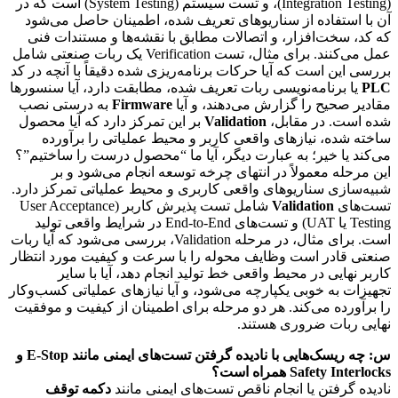
(Integration Testing)، و تست سیستم (System Testing) است که در
آن با استفاده از سناریوهای تعریف شده، اطمینان حاصل می‌شود
که کد، سخت‌افزار، و اتصالات مطابق با نقشه‌ها و مستندات فنی
عمل می‌کنند. برای مثال، تست Verification یک ربات صنعتی شامل
بررسی این است که آیا حرکات برنامه‌ریزی شده دقیقاً با آنچه در کد
PLC
یا برنامه‌نویسی ربات تعریف شده، مطابقت دارد، آیا سنسورها
مقادیر صحیح را گزارش می‌دهند، و آیا
Firmware
به درستی نصب
شده است. در مقابل،
Validation
بر این تمرکز دارد که آیا محصول
ساخته شده، نیازهای واقعی کاربر و محیط عملیاتی را برآورده
می‌کند یا خیر؛ به عبارت دیگر، آیا ما “محصول درست را ساختیم”؟
این مرحله معمولاً در انتهای چرخه توسعه انجام می‌شود و بر
شبیه‌سازی سناریوهای واقعی کاربری و محیط عملیاتی تمرکز دارد.
تست‌های
Validation
شامل تست پذیرش کاربر (User Acceptance
Testing یا UAT) و تست‌های End-to-End در شرایط واقعی تولید
است. برای مثال، در مرحله Validation، بررسی می‌شود که آیا ربات
صنعتی قادر است وظایف محوله را با سرعت و کیفیت مورد انتظار
کاربر نهایی در محیط واقعی خط تولید انجام دهد، آیا با سایر
تجهیزات به خوبی یکپارچه می‌شود، و آیا نیازهای عملیاتی کسب‌وکار
را برآورده می‌کند. هر دو مرحله برای اطمینان از کیفیت و موفقیت
نهایی ربات ضروری هستند.
س: چه ریسک‌هایی با نادیده گرفتن تست‌های ایمنی مانند E-Stop و
Safety Interlocks همراه است؟
نادیده گرفتن یا انجام ناقص تست‌های ایمنی مانند
دکمه توقف