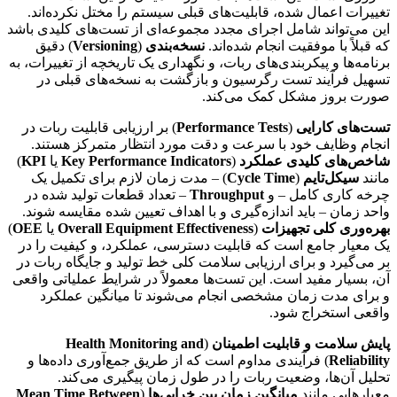
تغییرات اعمال شده، قابلیت‌های قبلی سیستم را مختل نکرده‌اند.
این می‌تواند شامل اجرای مجدد مجموعه‌ای از تست‌های کلیدی باشد
که قبلاً با موفقیت انجام شده‌اند.
نسخه‌بندی
(
Versioning
) دقیق
برنامه‌ها و پیکربندی‌های ربات، و نگهداری یک تاریخچه از تغییرات، به
تسهیل فرآیند تست رگرسیون و بازگشت به نسخه‌های قبلی در
صورت بروز مشکل کمک می‌کند.
تست‌های کارایی
(
Performance Tests
) بر ارزیابی قابلیت ربات در
انجام وظایف خود با سرعت و دقت مورد انتظار متمرکز هستند.
شاخص‌های کلیدی عملکرد
(
Key Performance Indicators
یا
KPI
)
مانند
سیکل‌تایم
(
Cycle Time
) – مدت زمان لازم برای تکمیل یک
چرخه کاری کامل – و
Throughput
– تعداد قطعات تولید شده در
واحد زمان – باید اندازه‌گیری و با اهداف تعیین شده مقایسه شوند.
بهره‌وری کلی تجهیزات
(
Overall Equipment Effectiveness
یا
OEE
)
یک معیار جامع است که قابلیت دسترسی، عملکرد، و کیفیت را در
بر می‌گیرد و برای ارزیابی سلامت کلی خط تولید و جایگاه ربات در
آن، بسیار مفید است. این تست‌ها معمولاً در شرایط عملیاتی واقعی
و برای مدت زمان مشخصی انجام می‌شوند تا میانگین عملکرد
واقعی استخراج شود.
پایش سلامت و قابلیت اطمینان
(
Health Monitoring and
Reliability
) فرآیندی مداوم است که از طریق جمع‌آوری داده‌ها و
تحلیل آن‌ها، وضعیت ربات را در طول زمان پیگیری می‌کند.
معیارهایی مانند
میانگین زمان بین خرابی‌ها
(
Mean Time Between