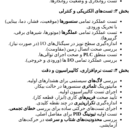
تست روانکاری و وضعیت روانکارها.
بخش ۳: تست‌های الکتریکی و کنترلی
تست عملکرد تمامی
سنسورها
(موقعیت، فشار، دما، بینایی)
با تحریک ورودی.
تست عملکرد تمامی
عملگرها
(موتورها، شیرهای برقی،
گریپرها).
اندازه‌گیری سطح نویز در سیگنال‌های I/O (در صورت نیاز).
بررسی صحت اتصال زمین (مقاومت).
تست منطق
PLC
و صحت اجرای توالی‌ها.
بررسی عملکرد تمامی
I/O
ها (ورودی و خروجی).
بخش ۴: تست نرم‌افزاری، کالیبراسیون و دقت
بررسی
لاگ‌های
سیستمی برای هشدارهای اولیه.
مانیتورینگ
تلماتری
سنسورها در حالت بیکار.
اجرای تست کالیبراسیون اولیه.
تأیید صحت
فریم‌های
کاری (ابزار، قطعه کار).
اندازه‌گیری
تکرارپذیری
در چند نقطه کلیدی.
اجرای تست‌های حرکتی ساده برای بررسی
خطای تجمعی
.
تست اولیه
تیونینگ PID
برای مفاصل اصلی.
بررسی
محدودیت‌های شتاب و سرعت
در حرکت‌های
آزمایشی.