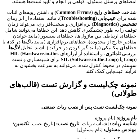
امضاهای پرسنل مسئول، گواهی بر انجام و تأیید تست‌ها هستند.
شناخت
خطاهای رایج
(
Common Errors
) و داشتن رویه‌های اثبات
شده برای
عیب‌یابی
(
Troubleshooting
)، مانند استفاده از ابزارهای
تشخیص
(
Diagnostics
) نرم‌افزاری و سخت‌افزاری، می‌تواند زمان
توقف را به طور چشمگیری کاهش دهد. این خطاها می‌توانند شامل
خطاهای ارتباطی بین ماژول‌ها، خطاهای سنسور (مانند خواندن
مقادیر خارج از محدوده)، خطاهای نرم‌افزاری (مانند باگ‌ها در کد)، یا
خطاهای مکانیکی (مانند گیر کردن در حرکت) باشند. تحلیل
لاگ‌ها
،
بررسی
تلماتری
، و استفاده از ابزارهای
Hardware-in-the-
(
HIL
) یا
Loop
Software-in-the-Loop
(
SIL
) برای شبیه‌سازی و تست
سیستم در محیط کنترل شده، می‌توانند به سرعت بخشیدن به
فرآیند عیب‌یابی کمک کنند.
نمونه چک‌لیست و گزارش تست (قالب‌های
طولانی)
نمونه چک‌لیست تست پس از نصب ربات صنعتی
نام پروژه:
[نام پروژه]
شناسه ربات:
[شناسه ربات]
تاریخ نصب:
[تاریخ نصب]
تکنسین/
مهندس مسئول:
[نام مسئول]