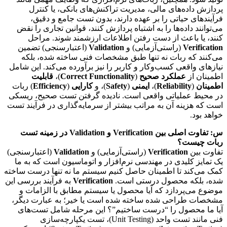
پردازش داده‌های مالی، مدیریت تراکنش‌های بانکی، یا کنترل
فرآیندهای حیاتی را بر عهده دارند، بدون تست جامع و دقیق،
می‌توانند داده‌ها را به اشتباه پردازش کنند، قوانین تجاری را نقض
کنند، یا باعث از دست رفتن اطلاعات ارزشمند شوند. مراحل
Verification
(راستی‌آزمایی) و
Validation
(اعتبارسنجی) تضمین
می‌کنند که ربات نه تنها طبق مشخصات فنی ساخته شده، بلکه
نیازهای واقعی کسب‌وکار و کاربر را نیز برآورده می‌کند. این شامل
اطمینان از
عملکرد صحیح
(
Correct Functionality
)،
قابلیت
اطمینان
(
Reliability
)،
ایمنی
(
Safety
)، و
کارایی
(
Efficiency
) ربات
در محیط عملیاتی واقعی است. نادیده گرفتن تست صحیح، ریسکی
است که هزینه آن به مراتب بیشتر از سرمایه‌گذاری در فرآیند تست
خواهد بود.
س: تفاوت اصلی بین Verification و Validation در زمینه تست
ربات چیست؟
تفاوت بین
Verification
(راستی‌آزمایی) و
Validation
(اعتبارسنجی)
یک تمایز کلیدی در مهندسی نرم‌افزار و اتوماسیون است که به ما
کمک می‌کند تا اطمینان حاصل کنیم سیستم ما نه تنها درست ساخته
شده، بلکه محصول درستی است.
Verification
به فرآیند بررسی این
موضوع می‌پردازد که آیا محصول یا سیستم مطابق با الزامات و
مشخصات طراحی شده ساخته شده است یا خیر؛ به عبارت دیگر،
آیا ما محصول را “درست ساختیم”؟ این مرحله شامل تست‌های
فنی مانند تست واحد (Unit Testing)، تست یکپارچه‌سازی