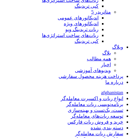
ربات‌های ساخت استراتژی‌ها
کپی تریدینگ
متاتريدر 5
اندیکاتورهای عمومی
اندیکاتورهای ویژه
ربات تریدینگ ویو
ربات‌های ساخت استراتژی‌ها
کپی تریدینگ
وبلاگ
بلاگ
همه مطالب
اخبار
ویدیوهای آموزشی
پرداخت هزینه محصول سفارشی
درباره ما
afghanistan
انواع ربات و اکسپرت معامله‌گر
برنامه‌نویسی ربات معامله‌گر
تست، بک‌تست و بهینه‌سازی
توسعه ربات‌های معامله‌گر
خرید و فروش ربات فارکس
دسته بندی نشده
سفارش ربات معامله‌گر