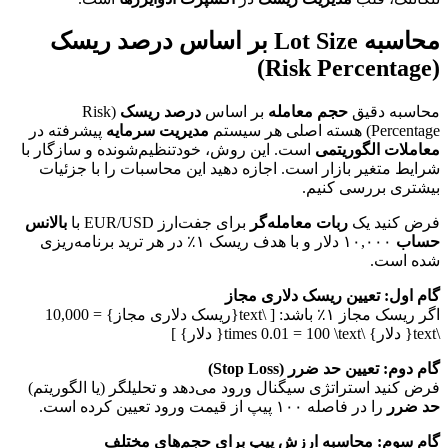
محاسبه Lot Size بر اساس درصد ریسک
(Risk Percentage)
محاسبه دقیق
حجم معامله
بر اساس
درصد ریسک
(Risk
Percentage) هسته اصلی هر سیستم
مدیریت سرمایه
پیشرفته در
معاملات الگوریتمی
است. این روش، خودتنظیم‌شونده و سازگار با
شرایط متغیر بازار است. اجازه دهید این محاسبات را با جزئیات
بیشتری بررسی کنیم.
فرض کنید یک
ربات معامله‌گر
برای جفت‌ارز EUR/USD با
بالانس
حساب
۱۰,۰۰۰ دلار و با هدف ریسک ۱٪ در هر ترید برنامه‌ریزی
شده است.
گام اول: تعیین ریسک دلاری مجاز
اگر ریسک مجاز ۱٪ باشد: [ \text{ریسک دلاری مجاز} = 10,000
\text{ دلار} \times 0.01 = 100 \text{ دلار} ]
گام دوم: تعیین حد ضرر (Stop Loss)
فرض کنید استراتژی سیگنال ورود می‌دهد و تحلیلگر (یا الگوریتم)
حد ضرر
را در فاصله ۱۰۰ پیپ از قیمت ورود تعیین کرده است.
گام سوم: محاسبه ارزش پیپ برای حجم‌های مختلف