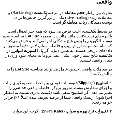
واقعی
تفاوت بین رفتار
حجم معامله
در مرحله
بک‌تست
(Backtesting) و
معاملات زنده (Live Trading) یکی از بزرگترین چالش‌ها برای
توسعه‌دهندگان
ربات معامله‌گر
است.
در محیط
بک‌تست
، اغلب فرض می‌شود که همه چیز ایده‌آل است.
پلتفرم‌های تست‌کننده مانند متاتریدر، معمولاً
Lot Size
محاسبه شده
توسط الگوریتم را بدون هیچ مشکلی اجرا می‌کنند و فرض می‌کنند
که تمام محاسبات ارزش پیپ و فاصله استاپ لاس دقیقاً منطبق بر
داده‌های تاریخی هستند. به همین دلیل، اگر یک
اکسپرت ادوایزر
در
بک‌تست
نتایج بسیار خوبی نشان دهد، لزوماً به معنای سودآوری در
دنیای واقعی نیست.
در معاملات واقعی، چندین عامل می‌توانند محاسبه
Lot Size
را به
چالش بکشند:
۱.
اسلیپیج (Slippage):
نوسانات قیمتی بین لحظه تصمیم‌گیری ربات
و اجرای سفارش توسط سرور بروکر، فاصله واقعی
حد ضرر
را
تغییر می‌دهد. اگر اسلیپیج منفی باشد (قیمت بدتری نسبت به انتظار
اجرا شود)، ریسک واقعی شما از درصد تعریف شده (مثلاً ۱٪) فراتر
خواهد رفت.
۲.
تغییرات نرخ بهره و سواپ (Swap Rates):
اگرچه این موارد