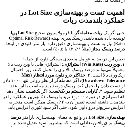
از دست می‌دهند.
اهمیت تست و بهینه‌سازی Lot Size در
عملکرد بلندمدت ربات
حتی اگر یک
ربات معامله‌گر
با فرمولاسیون صحیح
Lot Size پویا
توسعه داده شده باشد، ریسک‌پذیری بهینه (Optimal Risk-Reward
Ratio) نیاز به تست و بهینه‌سازی دقیق دارد. پارامتر کلیدی در اینجا
درصد ریسک مجاز
(مثلاً ۱٪، ۲٪ یا ۰.۵٪) است.
تعیین این درصد به عوامل متعددی بستگی دارد، از جمله:
۱.
وین ریت (Win Rate) استراتژی:
استراتژی‌هایی با وین ریت بالا
معمولاً می‌توانند درصد ریسک بالاتری را تحمل کنند، زیرا احتمال
ریکاوری بالا است. ۲.
حداکثر درو داون مورد انتظار (Max
Drawdown Tolerance):
اگر معامله‌گر از نظر روانی تنها ۱۰۰۰ دلار
از دست دادن را تحمل کند، ریسک درصد باید متناسب با این عدد
تنظیم شود. ۳.
کارایی سیستم در بک‌تست:
اگر
بک‌تست
نشان دهد
که استراتژی در دوره ۱۰,۰۰۰ ترید با ریسک ۱٪ بهترین عملکرد را در
بلندمدت داشته است، تغییر آن به ۲٪ ریسک ممکن است منجر به
افزایش سریع‌تر درو داون شود، حتی اگر سود تئوری افزایش یابد.
بهینه‌سازی Lot Size
در واقع به معنای بهینه‌سازی پارامتر
درصد
ریسک
برای یافتن تعادلی است که بیشترین سود تعدیل شده بر