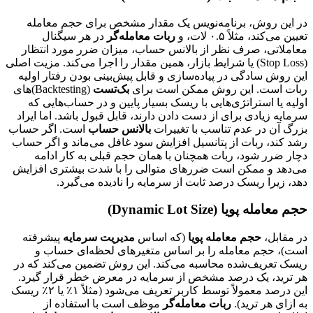
در این روش، برنامه‌نویس یک مقدار مشخص برای حجم معامله
تعیین می‌کند، مثلاً ۰.۵ لات، و
ربات معامله‌گر
در هر سیگنال
معاملاتی، صرف نظر از بالانس حساب، میزان ضرر مورد انتظار
(Stop Loss) یا شرایط بازار، همین مقدار را اجرا می‌کند. مزیت اصلی
این روش سادگی در پیاده‌سازی و قابل پیش‌بینی بودن رفتار اولیه
ربات است. این روش ممکن است برای
بک‌تست
(Backtesting)‌های
اولیه یا استراتژی‌هایی با ریسک بسیار پایین و در حساب‌هایی که
سرمایه زیادی برای از دست دادن دارند، قابل قبول باشد. اما ایراد
بزرگ آن در عدم تناسب با تغییرات
بالانس حساب
است. اگر حساب
رشد کند، ربات از پتانسیل افزایش سود غافل می‌ماند و اگر حساب
دچار ضرر شود، ربات همچنان با همان حجم قبلی به کار ادامه
می‌دهد و ممکن است ضررهای متوالی را با شدت بیشتری افزایش
دهد، زیرا ریسک درصد ثابت از سرمایه را نادیده می‌گیرد.
حجم معامله پویا (Dynamic Lot Size)
در مقابل،
حجم معامله پویا
(که اساس
مدیریت سرمایه
پیشرفته
است)، حجم معامله را بر اساس متغیرهای لحظه‌ای حساب و
ریسک تعریف‌شده محاسبه می‌کند. این روش تضمین می‌کند که در
هر ترید، یک درصد مشخص از سرمایه در معرض خطر قرار گیرد.
این درصد معمولاً توسط کاربر تعریف می‌شود (مثلاً ۱٪ یا ۲٪ ریسک
به ازای هر ترید).
ربات معامله‌گر
موظف است با استفاده از