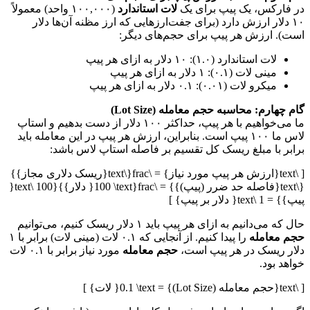
در فارکس، یک پیپ برای یک
لات استاندارد
(۱۰۰,۰۰۰ واحد) معمولاً
۱۰ دلار ارزش دارد (برای جفت‌ارزهایی که ارز مظنه آن‌ها دلار
است). ارزش هر پیپ برای حجم‌های دیگر:
لات استاندارد (۱.۰): ۱۰ دلار به ازای هر پیپ
مینی لات (۰.۱): ۱ دلار به ازای هر پیپ
میکرو لات (۰.۰۱): ۰.۱ دلار به ازای هر پیپ
گام چهارم: محاسبه حجم معامله (Lot Size)
ما می‌خواهیم با هر پیپ، حداکثر ۱۰۰ دلار از دست بدهیم و استاپ
لاس ما ۱۰۰ پیپ است. بنابراین، ارزش هر پیپ در این معامله باید
برابر با مبلغ ریسک کل تقسیم بر فاصله استاپ لاس باشد:
[ \text{ارزش هر پیپ مورد نیاز} = \frac{\text{ریسک دلاری مجاز}}
{\text{فاصله حد ضرر (پیپ)}} = \frac{100 \text{ دلار}}{100 \text{
پیپ}} = 1 \text{ دلار بر پیپ} ]
حال که می‌دانیم به ازای هر پیپ باید ۱ دلار ریسک کنیم، می‌توانیم
حجم معامله
را پیدا کنیم. از آنجایی که ۰.۱ لات (مینی لات) برابر با ۱
دلار ریسک در هر پیپ است،
حجم معامله
مورد نیاز برابر با ۰.۱ لات
خواهد بود.
[ \text{حجم معامله (Lot Size)} = 0.1 \text{ لات} ]