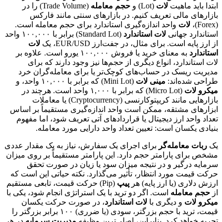
ابتدا باید ماهیت
لات
(Lot) و
حجم معامله
(Trade Volume) را در
بازارهای مالی تعریف کنیم. در بازارهای سنتی مانند فارکس
(Forex)،
لات
واحد اندازه‌گیری استاندارد برای حجم معامله است.
استاندارد جهانی
لات استاندارد
(Standard Lot) برابر با ۱۰۰,۰۰۰ واحد
از ارز پایه است. برای مثال، در جفت‌ارز EUR/USD، یک
لات
استاندارد
به معنای خرید یا فروش ۱۰۰,۰۰۰ یورو است. علاوه بر
لات استاندارد، انواع دیگری از حجم‌ها نیز وجود دارند که برای
مدیریت ریسک در حساب‌های کوچک‌تر یا برای معامله‌گران خرد
طراحی شده‌اند:
مینی لات
(Mini Lot) که برابر با ۱۰,۰۰۰ واحد، و
میکرو لات
(Micro Lot) که برابر با ۱,۰۰۰ واحد است. هرچند در
بازارهایی مانند کریپتوکارنسی (Cryptocurrency) یا معاملات
ابزارهای مشتقه، ممکن است واحد اندازه‌گیری مستقیماً بر اساس
تعداد واحد ارز دیجیتال یا قراردادهای آتی تعریف شود، اما مفهوم
بنیادی یکسان است: تعیین تعداد واحد دارایی مورد معامله.
یک
ربات معامله‌گر
برای اجرای یک سفارش، نیاز به یک مقدار عددی
مشخص برای پارامتر حجم دارد. این پارامتر مستقیماً بر روی میزان
سرمایه درگیر و در نتیجه میزان سود یا زیان در صورت تحقق
حرکت قیمت مورد انتظار، تأثیر می‌گذارد. نکته حیاتی این است که
ارزش دلاری (یا ارز پایه) هر
پیپ
(Pip) حرکت قیمت، تابعی مستقیم
از
حجم معامله
است. اگر دو ترید با یک استراتژی انجام شود، یکی با
میکرو لات
و دیگری با
لات استاندارد
، در صورت حرکت یکسان
قیمت، ترید با حجم بزرگتر، سودی (یا ضرری) ۱۰۰ برابر بزرگتر را
تجربه خواهد کرد. بنابراین، اصلی‌ترین وظیفه
مدیریت سرمایه
در هر