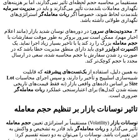
مستقیماً بر محاسبه حجم لحظه‌ای تأثیر نمی‌گذارند، اما بر هزینه‌های
نگهداری معاملات بلندمدت تأثیر می‌گذارند و باید در
مدیریت سرمایه
بلندمدت لحاظ شوند، خصوصاً اگر
ربات معامله‌گر
استراتژی‌های
نگهداری طولانی داشته باشد.
۳.
محدودیت‌های سرور:
در دوره‌های نوسان شدید بازار (مانند اعلام
اخبار مهم)، ممکن است سرور بروکر به طور موقت سفارشات با
حجم معامله
بزرگ را رد کند یا با تاخیر بسیار زیاد اجرا نماید. یک
اکسپرت ادوایزر
قوی باید دارای منطق مدیریت خطا باشد که در
صورت رد شدن سفارش با حجم محاسبه شده، سعی در ارسال
مجدد با حجم کوچک‌تر کند.
به همین دلیل، استفاده از
بک‌تست‌های پیشرفته
که قابلیت
شبیه‌سازی اسلیپیج و تأخیر را دارند، و سپس اجرای محاسبات
Lot
Size
بر اساس داده‌های واقعی بازار (نه فقط قیمت‌های تاریخی
بسته شدن کندل‌ها) برای اعتبارسنجی عملکرد
ربات معامله‌گر
ضروری است.
تاثیر نوسانات بازار بر تنظیم حجم معامله
نوسانات بازار
(Volatility) مستقیماً بر استراتژی تعیین
حجم معامله
تأثیر می‌گذارد و
ربات معامله‌گر
باید قادر به تشخیص و واکنش به
این تغییرات باشد. نوسانات را می‌توان به دو دسته تقسیم کرد: