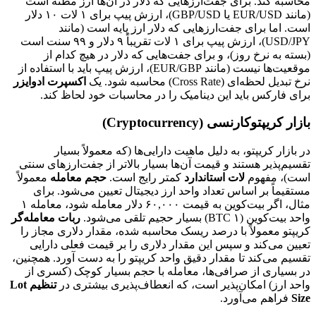
محاسبه کند. برای جفت‌ارزهایی که دلار در آن‌ها ارز مظنه است
(مانند EUR/USD یا GBP/USD)، ارزش پیپ برای ۱ لات ۱۰ دلار
است. اما برای جفت‌ارزهایی که دلار ارز پایه است (مانند
USD/JPY)، ارزش پیپ برای ۱ لات تقریباً ۹ دلار و ۹۹ سنت است
(بسته به نرخ روز)، و برای جفت‌هایی که دلار در هیچ کدام از
موقعیت‌ها نیست (مانند EUR/GBP)، ارزش پیپ باید با استفاده از
نرخ تبدیل لحظه‌ای (Cross Rate) محاسبه شود. یک
اکسپرت ادوایزر
برای فارکس باید این دینامیک را در محاسبات خود لحاظ کند.
بازار کریپتوکارنسی (Cryptocurrency)
در بازار کریپتو، به دلیل ماهیت دارایی‌ها (که معمولاً بسیار
تقسیم‌پذیر هستند و قیمت آن‌ها بسیار بالاتر از جفت‌ارزهای سنتی
است)، مفهوم
لات استاندارد
کمتر رایج است.
حجم معامله
معمولاً
مستقیماً بر اساس تعداد واحد ارز دیجیتال تعیین می‌شود. برای
مثال، اگر بیت‌کوین به قیمت ۶۰,۰۰۰ دلار معامله شود، معامله ۱
واحد بیت‌کوین (۱ BTC) بسیار حجیم تلقی می‌شود.
ربات معامله‌گر
کریپتو معمولاً با درصد ریسک محاسبه شده، مقدار دلاری مجاز را
تعیین می‌کند و سپس این مقدار دلاری را بر قیمت فعلی دارایی
تقسیم می‌کند تا مقدار دقیق واحد کریپتو را به دست آورد. همچنین،
در بسیاری از صرافی‌ها، معامله با حجم بسیار کوچک (کسری از
واحد ارز) امکان‌پذیر است، که انعطاف‌پذیری بیشتری در
تنظیم Lot
Size
فراهم می‌آورد.