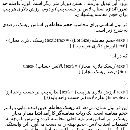
برود. این تبدیل نیازمند دانستن دو پارامتر دیگر است: اول، فاصله
حد
ضرر
(اندازه استاپ لاس بر حسب پیپ) و دوم، ارزش دلاری هر پیپ
برای حجم معامله پیشنهادی.
فرمول اساسی برای محاسبه
حجم معامله
بر اساس ریسک درصدی
به شرح زیر است:
[ \text{حجم معامله (Lot Size)} = \frac{\text{ریسک دلاری مجاز}}
{\text{ارزش دلاری هر پیپ}} ]
که در آن:
[ \text{ریسک دلاری مجاز} = \text{بالانس حساب} \times
\text{درصد ریسک مجاز} ]
و:
[ \text{ارزش دلاری هر پیپ} = \text{اندازه پیپ بر حسب واحد ارز}
\times \text{اندازه لات (بر حسب واحد پایه)} ]
این فرمول نشان می‌دهد که
ریسک معامله
تعیین‌کننده نهایی پارامتر
حجم معامله
است. یک
ربات معامله‌گر
کارآمد ابتدا مقدار مجاز
ریسک را بر اساس سرمایه فعلی محاسبه کرده و سپس با توجه به
تنظیمات استاپ لاس، حجم بهینه را به دست می‌آورد. این وابستگی
تنگاتنگ، قلب
مدیریت ریسک
در
اکسپرت ادوایزرها
است.