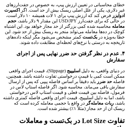
خطای محاسباتی در تعیین ارزش پیپ، به خصوص در جفت‌ارزهای
غیر دلاری، یکی از علل اصلی ریسک بیش از حد است. اگر
اکسپرت
ادوایزر
فرض کند که ارزش پیپ برای ۱ لات همیشه ۱۰ دلار است،
در حالی که برای جفت‌ارز USD/JPY این مقدار ۹ دلار باشد،
حجم
معامله
محاسبه شده کمی بزرگتر از حد مجاز خواهد بود. این اشتباه
کوچک در ده‌ها معامله می‌تواند منجر به ریسک بیش از حد شود. این
خطا به‌ویژه در
بک‌تست
کمتر مشخص می‌شود مگر اینکه داده‌های
تاریخچه به درستی با نرخ‌های لحظه‌ای مطابقت داده شوند.
۴. عدم در نظر گرفتن حد ضرر نهایی پس از اجرای
سفارش
در دنیای واقعی، به دلیل
اسلیپیج
(Slippage)، قیمت اجرای واقعی
ممکن است کمی با قیمت درخواستی تفاوت داشته باشد. همچنین،
فاصله
حد ضرر
باید دقیقاً بر اساس فاصله پیپی که پس از ارسال
سفارش باقی می‌ماند، محاسبه شود. اگر فاصله استاپ لاس در
فرمول، فاصله بین قیمت فعلی و قیمت استاپ لاس درخواستی
باشد، اما به دلیل اسلیپیج، قیمت اجرای واقعی فاصله کمتری داشته
باشد،
ربات معامله‌گر
در واقع با حجمی معامله کرده است که
ریسک آن از حد مجاز (مثلاً ۱٪) بیشتر شده است.
تفاوت Lot Size در بک‌تست و معاملات