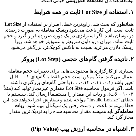
توسعه‌دهندگان
معاملات الگوریتمی
حیاتی است.
۱. استفاده از Lot Size ثابت در همه شرایط
همانطور که بحث شد، رایج‌ترین خطا، اصرار بر استفاده از
Lot Size
ثابت است. این کار باعث می‌شود
ریسک معامله
به صورت درصدی
در نوسان باشد. اگر استراتژی در یک دوره ضررده قرار گیرد و حجم
ثابت بماند، میزان درو داون سریع‌تر و عمیق‌تر خواهد شد، زیرا
ریسک دلاری هر ترید نسبت به بالانس کوچک‌تر، بزرگ‌تر می‌شود.
۲. نادیده گرفتن گام‌های حجمی (Lot Step) بروکر
بسیاری از کارگزاری‌ها محدودیت‌هایی برای تغییرات
حجم معامله
اعمال می‌کنند. مثلاً ممکن است حجم فقط با گام‌های ۰.۰۱ قابل
تغییر باشد (۰.۱، ۰.۱۱، ۰.۱۲، …) یا حتی گام‌های بزرگتری داشته
باشد. اگر فرمول محاسبه
Lot Size
مقداری غیرمجاز تولید کند (مثلاً
۰.۱۰۰۳ لات)، و ربات این مقدار را مستقیماً ارسال کند، سیستم با
خطای “Invalid Lotsize” مواجه شده و سفارش اجرا نخواهد شد. این
خطا می‌تواند باعث از دست رفتن یک سیگنال مهم شود.
ربات
معامله‌گر
باید همیشه مقدار محاسبه شده را به نزدیک‌ترین مقدار
مجاز گرد کند.
۳. اشتباه در محاسبه ارزش پیپ (Pip Value)