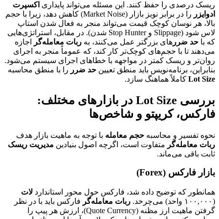
ریسک درصدی را حفظ کنند. این مسئله می‌تواند پایداری
اکسپرت
ادوایزر
را در برابر نویز بازار (Market Noise) کاهش دهد، زیرا با حجم
بالا، هر نوسان کوچک قیمت می‌تواند منجر به فعال شدن استاپ
لاس شود (Slippage و Stop Hunter شدن). در مقابل، استراتژی‌هایی
که با
حد ضرر
های بزرگتر عمل می‌کنند، به
ربات معامله‌گر
اجازه
می‌دهند تا با حجم‌های کوچک‌تر کار کند، که عموماً منجر به اجرای
روان‌تر و ریسک کمتر در مواجهه با خطاهای اجرای سیستم می‌شود.
بنابراین، برنامه‌نویس باید منطق تعیین
حد ضرر
را با منطق محاسبه
Lot Size
کاملاً هماهنگ سازد.
بررسی Lot Size در بازارهای مختلف:
فارکس، کریپتو و شاخص‌ها
نحوه تفسیر و محاسبه
حجم معامله
با توجه به ماهیت بازار هدف
ربات معامله‌گر
متفاوت است، اگرچه اصول بنیادین
مدیریت ریسک
ثابت باقی می‌ماند.
بازار فارکس (Forex)
همانطور که توضیح داده شد، فارکس حول محور استاندارد
لات
(۱۰۰,۰۰۰ واحد) می‌چرخد.
ربات معامله‌گر
فارکس باید با در نظر
گرفتن ماهیت ارز مظنه (Quote Currency)، ارزش هر پیپ را