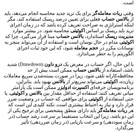
است.
وقتی
ربات معامله‌گر
برای یک ترید جدید محاسبه انجام می‌دهد، باید
از
بالانس حساب
فعلی برای تعیین درصد ریسک استفاده کند، مگر
اینکه استراتژی به صراحت تعریف کرده باشد که در زمان اجرای
ترید باید ریسک بر اساس
اکوئیتی
محاسبه شود. در بیشتر موارد
مدیریت ریسک
استاندارد،
بالانس حساب
مبنا قرار می‌گیرد. چرا که
اکوئیتی
مدام در حال نوسان است و استفاده از آن می‌تواند منجر به
نوسانات مکرر در
حجم معامله
شود، که این خود ثبات اجرای
الگوریتم را به خطر می‌اندازد.
با این حال، اگر حساب در معرض یک
درو داون
(Drawdown) شدید
باشد، استفاده از
بالانس حساب
ممکن است بیش از حد
محافظه‌کارانه تلقی شود، زیرا در صورت بسته‌شدن سریع معاملات
زیان‌ده،
اکوئیتی
می‌تواند سریع‌تر از
بالانس
بهبود یابد. بنابراین،
برنامه‌نویسان حرفه‌ای
اکسپرت ادوایزر
ممکن است یک پارامتر
میانی تعریف کنند: استفاده از حداقل مقدار بین
بالانس
و
اکوئیتی
، یا
حتی استفاده از
اکوئیتی
برای مواقعی که حساب در وضعیت ضرر
قرار دارد و نیاز به احتیاط بیشتری است. نکته کلیدی این است که
هر
ربات معامله‌گر
باید دارای منطق مشخصی برای ترجیح یکی از
این دو باشد، زیرا این انتخاب مستقیماً بر سرعت رشد حساب (در
زمان سوددهی) و سرعت بازیابی (در زمان ضرردهی) تأثیر
می‌گذارد.