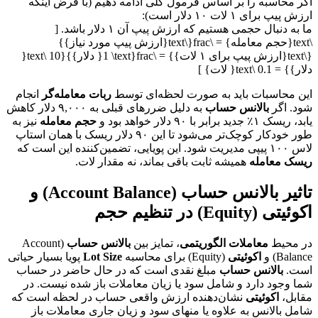
اگر محاسبه را بر اساس فرمول کلی ادامه دهیم (با فرض اینکه
ارزش پیپ برای ۱ لات ۱۰ دلار است):
ما به دنبال حجمی هستیم که ارزش پیپ آن ۱ دلار باشد. [
\text{حجم معامله} = \frac{\text{ارزش پیپ مورد نیاز}}
{\text{ارزش پیپ برای ۱ لات}} = \frac{1 \text{ دلار}}{10 \text{
دلار}} = 0.1 \text{ لات} ]
این محاسبات باید به صورت لحظه‌ای توسط
ربات معامله‌گر
انجام
شود. اگر
بالانس حساب
به دلیل ضررهای قبلی به ۹,۰۰۰ دلار کاهش
یابد، ریسک ۱٪ جدید برابر با ۹۰ دلار خواهد بود و
حجم معامله
نیز به
طور خودکار کوچک‌تر می‌شود تا این ۹۰ دلار ریسک با همان استاپ
لاس ۱۰۰ پیپی مدیریت شود. این پویایی، تضمین‌کننده این است که
ریسک معامله
همیشه ثابت باقی بماند، نه مقدار لات.
تاثیر بالانس حساب (Account Balance) و
اکوئیتی (Equity) در تنظیم حجم
در محیط
معاملات الگوریتمی
، تمایز بین
بالانس حساب
(Account
Balance) و
اکوئیتی
(Equity) برای محاسبه
Lot Size
پویا بسیار حیاتی
است.
بالانس حساب
مبلغ نقدی است که در حال حاضر در حساب
شما وجود دارد و شامل سود یا زیان معاملات باز شده نیست. در
مقابل،
اکوئیتی
نشان‌دهنده ارزش واقعی حساب در لحظه است که
شامل بالانس به علاوه یا منهای سود و زیان جاری معاملات باز