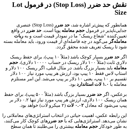
نقش حد ضرر (Stop Loss) در فرمول Lot
Size
همانطور که پیش‌تر اشاره شد،
حد ضرر
(Stop Loss) عنصری
جدایی‌ناپذیر در فرمول
حجم معامله
پویا است.
حد ضرر
در واقع
تعیین‌کننده “شعاع ریسک” ما در نمودار قیمت است و به
ربات
معامله‌گر
می‌گوید در چه فاصله‌ای از قیمت ورود، باید معامله بسته
شود تا ریسک تعریف شده محقق گردد.
اگر
حد ضرر
بسیار کوچک باشد (مثلاً ۱۰ پیپ)، برای حفظ ریسک
دلاری ثابت (مثلاً ۱۰۰ دلار ریسک در حساب ۱۰۰۰۰ دلاری)،
حجم
معامله
باید بسیار بزرگ باشد. در مثال قبلی، اگر ریسک ۱۰۰ دلار و
استاپ لاس فقط ۱۰ پیپ بود، ارزش هر پیپ مورد نیاز ۱۰۰ دلار
تقسیم بر ۱۰ پیپ، یعنی ۱۰ دلار بر پیپ می‌شد. این امر مستلزم
معامله با
۱.۰ لات استاندارد
بود.
برعکس، اگر
حد ضرر
بسیار بزرگ باشد (مثلاً ۵۰۰ پیپ)، برای حفظ
همان ریسک ۱۰۰ دلاری، ارزش هر پیپ مورد نیاز تنها ۰.۲ دلار بر
پیپ می‌شود که معادل
۰.۰۲ لات
(۲ میکرو لات) خواهد بود.
این رابطه عکس، اهمیت حیاتی در انتخاب استراتژی‌های معاملاتی را
نشان می‌دهد. استراتژی‌هایی که با
حد ضرر
های کوچک کار می‌کنند،
به طور خودکار
حجم معامله
بیشتری را می‌طلبند تا همان سطح