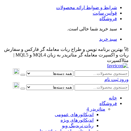
شرایط و ضوابط ارائه محصولات
قوانین سایت
فروشگاه
سبد خرید شما خالی است.
سبد خرید
🚀 بهترین برنامه نویس و طراح ربات معامله گر فارکس و سفارش
ربات و اکسپرت معامله گر متاتریدر به زبان MQL4 و MQL5 |
متااکسپرت
ورود
ثبت نام
خانه
فروشگاه
متاتريدر 4
اندیکاتورهای عمومی
اندیکاتورهای ویژه
ربات تریدینگ ویو