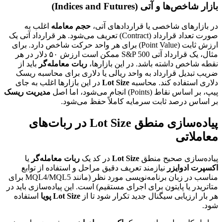
بازار شاخص‌ها و آتی (Indices and Futures)
در بازارهای شاخصی یا قراردادهای آتی،
حجم معامله
اغلب به
صورت تعداد قرارداد (Contract) تعریف می‌شود. هر قرارداد آتی یک
ارزش ثابت (Point Value) برای هر واحد حرکت شاخص دارد. برای
مثال، یک قرارداد آتی S&P 500 ممکن است ارزش ۵۰ دلار در هر
نقطه شاخص داشته باشد. در این بازارها،
ربات معامله‌گر
باید از
ضریب تبدیل قرارداد به واحد ریالی یا دلاری برای محاسبه ریسک
دلاری استفاده کند. محاسبه
Lot Size
در این بازارها اغلب به جای
پیپ، بر اساس نقاط (Points) انجام می‌شود، اما اصل
مدیریت ریسک
بر اساس درصد ثابت سرمایه کاملاً حفظ می‌شود.
پیاده‌سازی منطق Lot Size در ربات‌های
معاملاتی
پیاده‌سازی صحیح منطق
Lot Size
در کد یک
ربات معامله‌گر
یا
اکسپرت ادوایزر
نیازمند تعریف دقیق مراحل و استفاده از توابع
مناسب در زبان برنامه‌نویسی مورد نظر (مانند MQL4/MQL5 برای
متاتریدر یا پایتون برای اجرای مستقیم) است. این پیاده‌سازی باید در
هر بار ارزیابی سیگنال جدید تکرار شود تا از
Lot Size پویا
استفاده
شود.