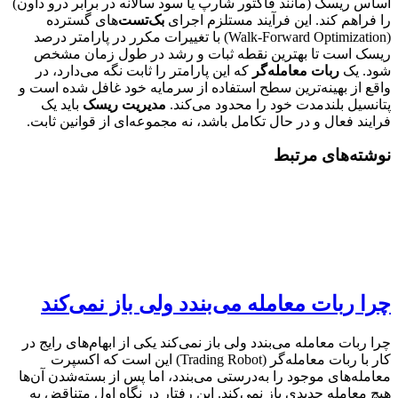
اساس ریسک (مانند فاکتور شارپ یا سود سالانه در برابر درو داون)
را فراهم کند. این فرآیند مستلزم اجرای
بک‌تست
‌های گسترده
(Walk-Forward Optimization) با تغییرات مکرر در پارامتر درصد
ریسک است تا بهترین نقطه ثبات و رشد در طول زمان مشخص
شود. یک
ربات معامله‌گر
که این پارامتر را ثابت نگه می‌دارد، در
واقع از بهینه‌ترین سطح استفاده از سرمایه خود غافل شده است و
پتانسیل بلندمدت خود را محدود می‌کند.
مدیریت ریسک
باید یک
فرایند فعال و در حال تکامل باشد، نه مجموعه‌ای از قوانین ثابت.
نوشته‌های مرتبط
چرا ربات معامله می‌بندد ولی باز نمی‌کند
چرا ربات معامله می‌بندد ولی باز نمی‌کند یکی از ابهام‌های رایج در
کار با ربات معامله‌گر (Trading Robot) این است که اکسپرت
معامله‌های موجود را به‌درستی می‌بندد، اما پس از بسته‌شدن آن‌ها
هیچ معامله جدیدی باز نمی‌کند. این رفتار در نگاه اول متناقض به