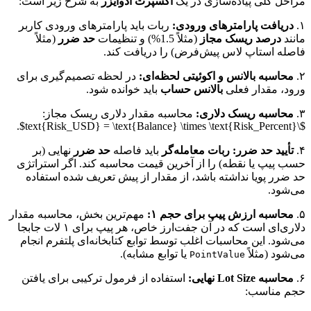
مراحل کلی پیاده‌سازی در یک
اکسپرت ادوایزر
به شرح زیر است:
۱.
دریافت پارامترهای ورودی:
ربات باید پارامترهای ورودی کاربر
مانند
درصد ریسک مجاز
(مثلاً 1.5%) و تنظیمات
حد ضرر
(مثلاً
فاصله استاپ لاس پیش‌فرض) را دریافت کند.
۲.
محاسبه بالانس و اکوئیتی لحظه‌ای:
در لحظه تصمیم‌گیری برای
ورود، مقدار فعلی
بالانس حساب
باید خوانده شود.
۳.
محاسبه ریسک دلاری:
محاسبه مقدار دلاری ریسک مجاز:
$\text{Risk_USD} = \text{Balance} \times \text{Risk_Percent}$.
۴.
تأیید حد ضرر:
ربات معامله‌گر
باید فاصله
حد ضرر
نهایی (بر
حسب پیپ یا نقطه) را از آخرین قیمت محاسبه کند. اگر استراتژی
حد ضرر پویا نداشته باشد، از مقدار از پیش تعریف شده استفاده
می‌شود.
۵.
محاسبه ارزش پیپ برای حجم ۱:
مهم‌ترین بخش، محاسبه مقدار
دلاری‌ای است که در آن جفت‌ارز خاص، هر پیپ برای ۱ لات جابجا
می‌شود. این محاسبات اغلب توسط توابع کتابخانه‌ای پلتفرم انجام
می‌شود (مثلاً
یا توابع مشابه).
PointValue
۶.
محاسبه Lot Size نهایی:
استفاده از فرمول ترکیبی برای یافتن
حجم مناسب: