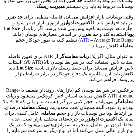
نوسانات مربوط به فاصله
حد ضرر
(که در بخش قبل بررسی شد) و
نوسانات مربوط به پایداری سیستم
مدیریت ریسک
.
وقتی نوسانات بازار افزایش می‌یابد، فاصله منطقی برای
حد ضرر
نیز باید افزایش یابد تا
اکسپرت ادوایزر
از نویز بازار فیلتر شود و
اجازه دهد قیمت به ناحیه پیش‌بینی شده برسد. اگر ربات از
Lot Size
پویا
استفاده کند و
حد ضرر
را بر اساس معیارهای نوسان (مانند
– Average True Range) تنظیم کند، به طور خودکار
ATR
حجم
معامله
کاهش می‌یابد.
به عنوان مثال، اگر یک
ربات معامله‌گر
از ATR برای تعیین فاصله
استاپ لاس استفاده کند، در شرایط نوسان بالا (ATR بالا)، استاپ
لاس افزایش می‌یابد. برای حفظ ریسک دلاری ثابت،
Lot Size
باید
کاهش یابد. این مکانیزم یک دفاع خودکار در برابر شرایط بازار
پرریسک فراهم می‌کند.
برعکس، در شرایط نوسان کم (بازارهای رونددار ضعیف یا Range-
bound)، ATR کاهش می‌یابد، استاپ لاس کوچک‌تر می‌شود و
ربات
معامله‌گر
می‌تواند با حجم کمی بزرگتر (نسبت به زمانی که ATR بالا
بود) وارد شود، البته همچنان تحت محدودیت
ریسک معامله
درصدی.
این ارتباط پویا بین نوسانات بازار و
حجم معامله
، عامل کلیدی برای
بقای یک
اکسپرت ادوایزر
در چرخه‌های مختلف بازار است. عدم
لحاظ کردن این تعامل، منجر به استراتژی‌هایی می‌شود که در یک
نوع بازار عالی عمل می‌کنند اما در نوع دیگر به سرعت سرمایه را