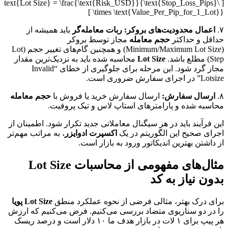
[ \text{Lot Size} = \frac{\text{Risk_USD}}{\text{Stop_Loss_Pips}
\times \text{Value_Per_Pip_for_1_Lot}} ]
۷.
اعمال محدودیت‌های بروکر:
ربات معامله‌گر
باید همیشه از
حداقل و حداکثر
حجم معامله
مجاز توسط بروکر
(Minimum/Maximum Lot Size) و همچنین گام‌های تغییر حجم (Lot
Step) مطلع باشد.
Lot Size
محاسبه شده باید به نزدیک‌ترین مقدار
مجاز گرد شود. این مرحله برای جلوگیری از خطای “Invalid
Lotsize” در اجرای سفارش ضروری است.
۸.
ارسال سفارش:
ارسال سفارش خرید یا فروش با
حجم معامله
محاسبه شده و پارامترهای استاپ لاس و تیک پروفیت.
این فرآیند باید در هر سیگنال معاملاتی جدید تکرار شود. اطمینان از
اجرای صحیح این الگوریتم در یک
اکسپرت ادوایزر
، به مراتب مهم‌تر
از داشتن بهترین اندیکاتور ورود به بازار است.
مثال‌های مفهومی از محاسبات Lot Size
بدون نیاز به کد
برای درک بهتر، مثالی فرضی از نحوه عملکرد منطق
Lot Size پویا
را در دو سناریوی متضاد بررسی می‌کنیم. فرض می‌کنیم که ارزش
هر پیپ برای ۱ لات در بازار هدف ما ۱۰ دلار است و درصد ریسک