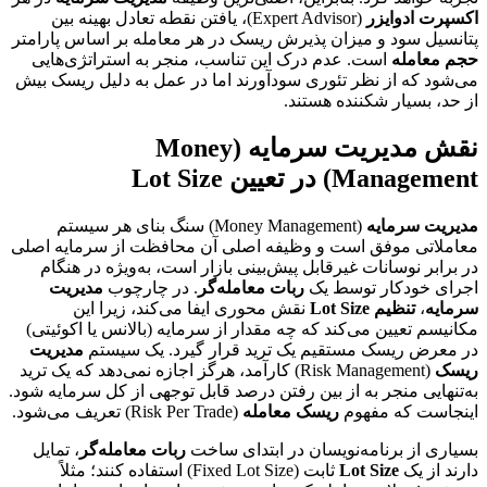
اکسپرت ادوایزر
(Expert Advisor)، یافتن نقطه تعادل بهینه بین
پتانسیل سود و میزان پذیرش ریسک در هر معامله بر اساس پارامتر
حجم معامله
است. عدم درک این تناسب، منجر به استراتژی‌هایی
می‌شود که از نظر تئوری سودآورند اما در عمل به دلیل ریسک بیش
از حد، بسیار شکننده هستند.
نقش مدیریت سرمایه (Money
Management) در تعیین Lot Size
مدیریت سرمایه
(Money Management) سنگ بنای هر سیستم
معاملاتی موفق است و وظیفه اصلی آن محافظت از سرمایه اصلی
در برابر نوسانات غیرقابل پیش‌بینی بازار است، به‌ویژه در هنگام
اجرای خودکار توسط یک
ربات معامله‌گر
. در چارچوب
مدیریت
سرمایه
،
تنظیم Lot Size
نقش محوری ایفا می‌کند، زیرا این
مکانیسم تعیین می‌کند که چه مقدار از سرمایه (بالانس یا اکوئیتی)
در معرض ریسک مستقیم یک ترید قرار گیرد. یک سیستم
مدیریت
ریسک
(Risk Management) کارآمد، هرگز اجازه نمی‌دهد که یک ترید
به‌تنهایی منجر به از بین رفتن درصد قابل توجهی از کل سرمایه شود.
اینجاست که مفهوم
ریسک معامله
(Risk Per Trade) تعریف می‌شود.
بسیاری از برنامه‌نویسان در ابتدای ساخت
ربات معامله‌گر
، تمایل
دارند از یک
Lot Size
ثابت (Fixed Lot Size) استفاده کنند؛ مثلاً