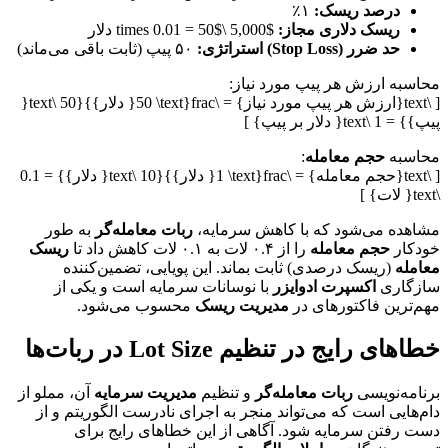
درصد ریسک:
۱٪
ریسک دلاری مجاز:
$5,000 \times 0.01 = 50$ دلار
حد ضرر (Stop Loss) استراتژی:
۵۰ پیپ (ثابت باقی می‌ماند)
محاسبه ارزش هر پیپ مورد نیاز:
[ \text{ارزش هر پیپ مورد نیاز} = \frac{50 \text{ دلار}}{50 \text{
پیپ}} = 1 \text{ دلار بر پیپ} ]
محاسبه
حجم معامله
:
[ \text{حجم معامله} = \frac{1 \text{ دلار}}{10 \text{ دلار}} = 0.1
\text{ لات} ]
مشاهده می‌شود که با کاهش سرمایه،
ربات معامله‌گر
به طور
خودکار
حجم معامله
را از ۰.۴ لات به ۰.۱ لات کاهش داد تا
ریسک
معامله
(ریسک درصدی) ثابت بماند. این پویایی، تضمین‌کننده
سازگاری
اکسپرت ادوایزر
با نوسانات سرمایه است و یکی از
مهم‌ترین فاکتورهای در
مدیریت ریسک
محسوب می‌شود.
خطاهای رایج در تنظیم Lot Size در ربات‌ها
برنامه‌نویسی
ربات معامله‌گر
و تنظیم
مدیریت سرمایه
آن، مملو از
دام‌هایی است که می‌تواند منجر به اجرای نادرست الگوریتم و از
دست رفتن سرمایه شود. آگاهی از این خطاهای رایج برای