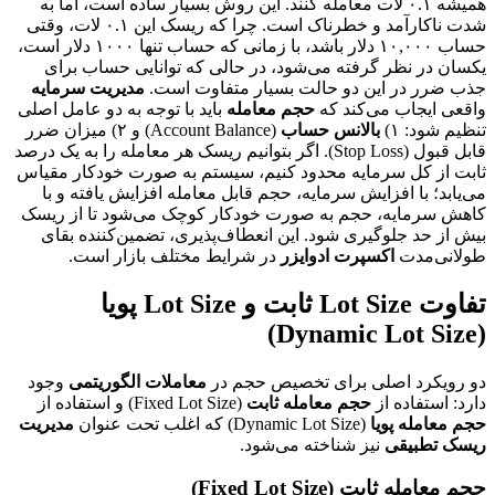
همیشه ۰.۱ لات معامله کنند. این روش بسیار ساده است، اما به
شدت ناکارآمد و خطرناک است. چرا که ریسک این ۰.۱ لات، وقتی
حساب ۱۰,۰۰۰ دلار باشد، با زمانی که حساب تنها ۱۰۰۰ دلار است،
یکسان در نظر گرفته می‌شود، در حالی که توانایی حساب برای
جذب ضرر در این دو حالت بسیار متفاوت است.
مدیریت سرمایه
واقعی ایجاب می‌کند که
حجم معامله
باید با توجه به دو عامل اصلی
تنظیم شود: ۱)
بالانس حساب
(Account Balance) و ۲) میزان ضرر
قابل قبول (Stop Loss). اگر بتوانیم ریسک هر معامله را به یک درصد
ثابت از کل سرمایه محدود کنیم، سیستم به صورت خودکار مقیاس
می‌یابد؛ با افزایش سرمایه، حجم قابل معامله افزایش یافته و با
کاهش سرمایه، حجم به صورت خودکار کوچک می‌شود تا از ریسک
بیش از حد جلوگیری شود. این انعطاف‌پذیری، تضمین‌کننده بقای
طولانی‌مدت
اکسپرت ادوایزر
در شرایط مختلف بازار است.
تفاوت Lot Size ثابت و Lot Size پویا
(Dynamic Lot Size)
دو رویکرد اصلی برای تخصیص حجم در
معاملات الگوریتمی
وجود
دارد: استفاده از
حجم معامله ثابت
(Fixed Lot Size) و استفاده از
حجم معامله پویا
(Dynamic Lot Size) که اغلب تحت عنوان
مدیریت
ریسک تطبیقی
نیز شناخته می‌شود.
حجم معامله ثابت (Fixed Lot Size)