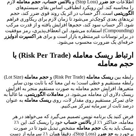
اطلاعات
حد ضرر
(Stop Loss) و
بالانس حساب
،
حجم معامله
لازم
را محاسبه کند. این رویکرد انطباقی، اساس بقای سیستم‌های
الگوریتمی
است. اگر حساب در اثر یک روند قوی ضرر کند، حجم
تریدهای بعدی کوچک‌تر می‌شود تا زمان لازم برای ریکاوری فراهم
شود. اگر حساب سود کند، حجم‌ها افزایش یافته و از قدرت مرکب
(Compounding) استفاده می‌شود. این انعطاف‌پذیری، رمز موفقیت
در برابر نوسانات غیرمنتظره بازار است و برای هر
اکسپرت ادوایزر
حرفه‌ای یک ضرورت محسوب می‌شود.
ارتباط ریسک معامله (Risk Per Trade) با
حجم معامله
رابطه بین
ریسک معامله
(Risk Per Trade) و
حجم معامله
(Lot Size)
رابطه مستقیم و خطی است؛ به این معنا که با ثابت بودن سایر
متغیرها، افزایش حجم معامله به صورت مستقیم منجر به افزایش
ریسک دلاری آن معامله می‌شود. در
معاملات الگوریتمی
، ما غالباً به
جای تمرکز مستقیم روی مقدار لات، روی
ریسک معامله
به عنوان
درصد ثابت از سرمایه تمرکز می‌کنیم.
فرض کنید یک برنامه نویس تصمیم می‌گیرد که می‌خواهد در هر
معامله، حداکثر ۱٪ از
بالانس حساب
خود را ریسک کند. این ۱٪
ریسک باید به یک
حجم معامله
مشخص تبدیل شود تا در صورت
برخورد به
حد ضرر
(Stop Loss)، دقیقاً همان ۱٪ سرمایه از دست