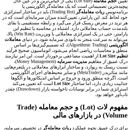
تعیین
حجم معامله
(Lot Size) یکی از حیاتی‌ترین و در عین حال
پیچیده‌ترین تصمیماتی است که یک معامله‌گر الگوریتمی یا
برنامه‌نویس
ربات معامله‌گر
(Trading Bot) باید در ساختار استراتژی
خود لحاظ کند. این پارامتر، تعیین‌کننده میزان سرمایه‌ای است که در
هر ترید در معرض ریسک قرار می‌گیرد و رابطه مستقیمی با بقای
بلندمدت حساب معاملاتی دارد. اشتباه در محاسبه یا تنظیم این
پارامتر، حتی در یک استراتژی معاملاتی با وین‌ریت (Win Rate) بالا،
می‌تواند به سرعت منجر به نابودی سرمایه شود. در دنیای
معاملات
الگوریتمی
(Algorithmic Trading)، که تصمیم‌گیری‌ها بر اساس
منطق و محاسبات ریاضی انجام می‌شود، اتوماسیون صحیح فرآیند
تنظیم Lot Size
از اهمیت مضاعفی برخوردار است. این امر نیازمند
درک عمیق از مفاهیم
مدیریت سرمایه
(Money Management)،
نسبت ریسک به ریوارد، و ساختار ابزارهای معاملاتی در پلتفرم‌هایی
مانند متاتریدر (MetaTrader) و سایر محیط‌های اجرای الگوریتمی
است. اگرچه منطق ورود و خروج بر اساس اندیکاتورها و الگوها
جذابیت زیادی دارد، اما ساختار
Lot Size
است که تعیین می‌کند
استراتژی شما در برابر نوسانات ناخواسته بازار (Drawdown) چقدر
تاب‌آور خواهد بود.
مفهوم لات (Lot) و حجم معامله (Trade
Volume) در بازارهای مالی
برای درک عمیق نحوه عملکرد
ربات معامله‌گر
در تخصیص سرمایه،