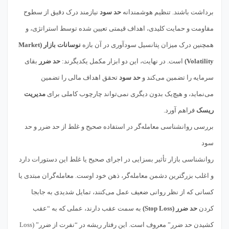
برداشت باشند. تنظیم هوشمندانه
حد سود
نیازمند درک دقیق از سطوح
مقاومت و حمایت کلیدی، اهداف قیمتی تعیین شده توسط استراتژی، و
همچنین درک میزان پتانسیل سودآوری در آن بازه
نوسانات بازار (Market
Volatility)
است. در نهایت، این دو ابزار مکمل یکدیگرند:
حد ضرر
بقای
سرمایه را تضمین می‌کند و
حد سود
تحقق اهداف مالی را تضمین
می‌نماید، و هیچ‌یک بدون دیگری نمی‌تواند چارچوب کاملی برای
مدیریت
ریسک
فراهم آورد.
بررسی روانشناسی معامله‌گر در استفاده صحیح و غلط از حد ضرر و حد
سود
روانشناسی بازار تأثیر بسزایی در اجرای صحیح یا غلط این دستورات دارد
و اغلب بزرگترین دشمن معامله‌گر، ذهن خود اوست. معامله‌گران مبتدی یا
کسانی که از نظر روانی ضعیف عمل می‌کنند، تمایل شدیدی به جابجا
کردن
حد ضرر (Stop Loss)
به سمت عقب دارند، عملی که به “عقب
کشیدن حد ضرر” معروف است. این رفتار ریشه در “نفرت از ضرر” (Loss