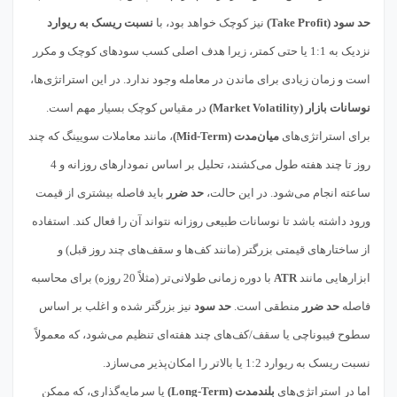
حد سود (Take Profit)
نیز کوچک خواهد بود، با
نسبت ریسک به ریوارد
نزدیک به 1:1 یا حتی کمتر، زیرا هدف اصلی کسب سودهای کوچک و مکرر
است و زمان زیادی برای ماندن در معامله وجود ندارد. در این استراتژی‌ها،
نوسانات بازار (Market Volatility)
در مقیاس کوچک بسیار مهم است.
برای استراتژی‌های
میان‌مدت (Mid-Term)
، مانند معاملات سویینگ که چند
روز تا چند هفته طول می‌کشند، تحلیل بر اساس نمودارهای روزانه و 4
ساعته انجام می‌شود. در این حالت،
حد ضرر
باید فاصله بیشتری از قیمت
ورود داشته باشد تا نوسانات طبیعی روزانه نتواند آن را فعال کند. استفاده
از ساختارهای قیمتی بزرگتر (مانند کف‌ها و سقف‌های چند روز قبل) و
ابزارهایی مانند
ATR
با دوره زمانی طولانی‌تر (مثلاً 20 روزه) برای محاسبه
فاصله
حد ضرر
منطقی است.
حد سود
نیز بزرگتر شده و اغلب بر اساس
سطوح فیبوناچی یا سقف/کف‌های چند هفته‌ای تنظیم می‌شود، که معمولاً
نسبت ریسک به ریوارد 1:2 یا بالاتر را امکان‌پذیر می‌سازد.
اما در استراتژی‌های
بلندمدت (Long-Term)
یا سرمایه‌گذاری، که ممکن