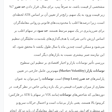
مشخصی از قیمت باشد، نه صرفاً پیپ. برای مثال، قرار دادن
حد ضرر
7%
زیر قیمت ورود به یک سهم، رایج‌تر از تعیین آن بر اساس ATR لحظه‌ای
است، زیرا درصدها اغلب با محدودیت‌های قانونی و روانی معامله‌گران
برای ضررپذیری در یک سهم مرتبط هستند.
حد سود
در سهام اغلب بر
اساس ارزش ذاتی شرکت یا هدف‌گذاری‌های بلندمدت تحلیلگران تنظیم
می‌شود و ممکن است چندین ماه یا سال طول بکشد تا محقق شود، که
این نیازمند صبر بیشتری نسبت به بازارهای دیگر است.
بررسی تأثیر نوسانات بازار و اخبار اقتصادی بر تنظیم این سطوح
نوسانات بازار (Market Volatility)
مهم‌ترین عامل خارجی در تعیین
پارامترهای
حد ضرر (Stop Loss)
است.
نوسانات
را می‌توان به عنوان
معیاری از میزان تغییرات قیمتی در یک بازه زمانی خاص در نظر گرفت. در
دوره‌هایی که شاخص‌های
نوسانات
(مانند VIX در سهام یا ATR در فارکس/
کریپتو) بالا هستند، یعنی بازار بی‌ثبات است و احتمال حرکات سریع و
غیرمنتظره افزایش می‌یابد. در این شرایط، معامله‌گران باید دو کار انجام