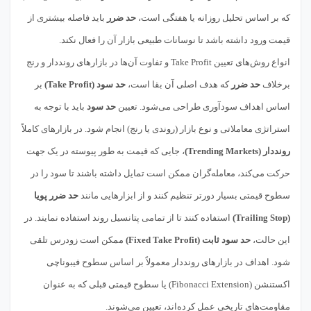
که بر اساس تحلیل روزانه یا هفتگی است،
حد ضرر
باید فاصله بیشتری از
قیمت ورود داشته باشد تا نوسانات طبیعی بازار آن را فعال نکند.
انواع روش‌های تعیین Take Profit و تفاوت آن‌ها در بازارهای رونددار و رنج
برخلاف
حد ضرر
که هدف اصلی آن بقا است،
حد سود (Take Profit)
بر
اساس اهداف سودآوری طراحی می‌شود. تعیین
حد سود
باید با توجه به
استراتژی معاملاتی و نوع بازار (روندی یا رنج) انجام شود. در بازارهای کاملاً
رونددار (Trending Markets)
، جایی که قیمت به طور پیوسته در یک جهت
حرکت می‌کند، معامله‌گران ممکن است تمایل داشته باشند تا سود را در
سطوح قیمتی بسیار دورتر تنظیم کنند و از ابزارهایی مانند
حد ضرر پویا
(Trailing Stop)
استفاده کنند تا از تمامی پتانسیل روند استفاده نمایند. در
این حالت،
حد سود ثابت (Fixed Take Profit)
ممکن است زودرس تلقی
شود. اهداف در بازارهای رونددار معمولاً بر اساس سطوح فیبوناچی
اکستنشن (Fibonacci Extension) یا سطوح قیمتی قبلی که به عنوان
مقاومت‌های تاریخی عمل کرده‌اند، تعیین می‌شوند.