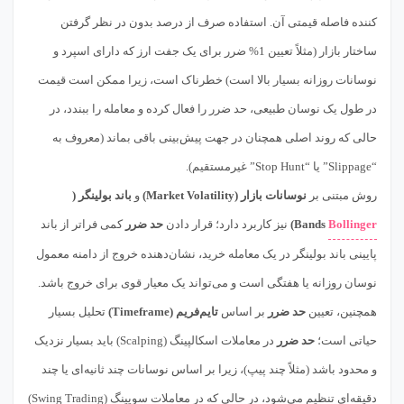
کننده فاصله قیمتی آن. استفاده صرف از درصد بدون در نظر گرفتن
ساختار بازار (مثلاً تعیین 1% ضرر برای یک جفت ارز که دارای اسپرد و
نوسانات روزانه بسیار بالا است) خطرناک است، زیرا ممکن است قیمت
در طول یک نوسان طبیعی، حد ضرر را فعال کرده و معامله را ببندد، در
حالی که روند اصلی همچنان در جهت پیش‌بینی باقی بماند (معروف به
“Slippage” یا “Stop Hunt” غیرمستقیم).
روش مبتنی بر
نوسانات بازار (Market Volatility)
و
باند بولینگر (
Bollinger
Bands)
نیز کاربرد دارد؛ قرار دادن
حد ضرر
کمی فراتر از باند
پایینی باند بولینگر در یک معامله خرید، نشان‌دهنده خروج از دامنه معمول
نوسان روزانه یا هفتگی است و می‌تواند یک معیار قوی برای خروج باشد.
همچنین، تعیین
حد ضرر
بر اساس
تایم‌فریم (Timeframe)
تحلیل بسیار
حیاتی است؛
حد ضرر
در معاملات اسکالپینگ (Scalping) باید بسیار نزدیک
و محدود باشد (مثلاً چند پیپ)، زیرا بر اساس نوسانات چند ثانیه‌ای یا چند
دقیقه‌ای تنظیم می‌شود، در حالی که در معاملات سویینگ (Swing Trading)