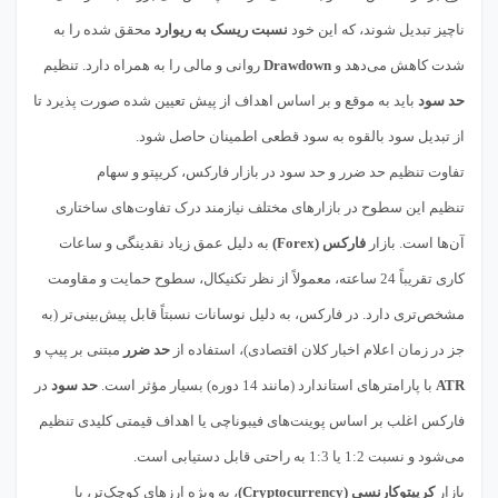
ناچیز تبدیل شوند، که این خود
نسبت ریسک به ریوارد
محقق شده را به
شدت کاهش می‌دهد و
Drawdown
روانی و مالی را به همراه دارد. تنظیم
حد سود
باید به موقع و بر اساس اهداف از پیش تعیین شده صورت پذیرد تا
از تبدیل سود بالقوه به سود قطعی اطمینان حاصل شود.
تفاوت تنظیم حد ضرر و حد سود در بازار فارکس، کریپتو و سهام
تنظیم این سطوح در بازارهای مختلف نیازمند درک تفاوت‌های ساختاری
آن‌ها است. بازار
فارکس (Forex)
به دلیل عمق زیاد نقدینگی و ساعات
کاری تقریباً 24 ساعته، معمولاً از نظر تکنیکال، سطوح حمایت و مقاومت
مشخص‌تری دارد. در فارکس، به دلیل نوسانات نسبتاً قابل پیش‌بینی‌تر (به
جز در زمان اعلام اخبار کلان اقتصادی)، استفاده از
حد ضرر
مبتنی بر پیپ و
ATR
با پارامترهای استاندارد (مانند 14 دوره) بسیار مؤثر است.
حد سود
در
فارکس اغلب بر اساس پوینت‌های فیبوناچی یا اهداف قیمتی کلیدی تنظیم
می‌شود و نسبت 1:2 یا 1:3 به راحتی قابل دستیابی است.
بازار
کریپتوکارنسی (Cryptocurrency)
، به ویژه ارزهای کوچک‌تر، با