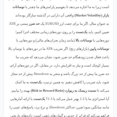
است زیرا به ما اجازه می‌دهد تا بفهمیم پارامترهای ما چقدر با
نوسانات
بازار (Market Volatility)
واقعی آن دارایی در گذشته سازگار بوده‌اند.
به عنوان مثال، اگر ما برای جفت ارز EURUSD یک
حد ضرر
مبتنی بر ATR
تعیین کنیم، باید
بک‌تست
را بر روی دوره‌های زمانی مختلف اجرا کنیم؛
دوره‌هایی با
نوسانات بالا
(مانند زمان بحران‌های مالی) و دوره‌هایی با
نوسانات پایین
(بازارهای رنج). اگر ضریب ATR ما در دوره‌های با نوسان بالا
باعث فعال شدن زودهنگام حد ضرر شود، نشان می‌دهد که ضریب ما
بسیار کوچک است و نیاز به افزایش دارد. در مقابل، اگر در دوره‌های آرام،
حد ضرر ما بیش از حد بزرگ باشد و منجر به Drawdown بیش از حد مجاز
شود، باید ضریب را کاهش دهیم. به همین ترتیب،
بک‌تست
به ما کمک
می‌کند تا
نسبت ریسک به ریوارد (Risk to Reward Ratio)
بهینه را بیابیم.
آیا استراتژی ما با 1:2 بهتر عمل می‌کند یا 1:3؟
بک‌تست
با ارائه آمارهایی
مانند میانگین سود/ضرر، حداکثر Drawdown، و نرخ برد، پاسخ‌های عینی را
فراهم می‌کند که فراتر از حدس و گمان‌های ذهنی است. داده‌های تاریخی