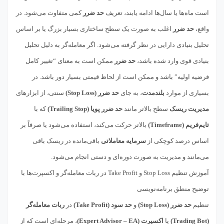
است ماه‌ها یا سال‌ها ادامه یابند، تعریف
حد ضرر
کمی متفاوت می‌شود. در
واقع،
حد ضرر
اغلب به صورت یک سطح ساختاری بسیار بزرگ یا بر اساس
تحلیل بنیادی دارایی در نظر گرفته می‌شود. اگر معامله‌گر به دلیل تحلیل
بنیادی قوی وارد شده باشد،
حد ضرر
ممکن است به معنای “تغییر کامل
فرضیه اولیه” باشد و ممکن است از لحاظ قیمتی بسیار دور باشد. در
بسیاری از موارد
بلندمدت
، به جای
حد ضرر (Stop Loss)
سنتی، از ابزارهای
مدیریت ریسک
سطح بالاتر مانند
حد ضرر پویا (Trailing Stop)
که با
تایم‌فریم (Timeframe)
بالاتر حرکت می‌کند، استفاده می‌شود یا صرفاً بر
اساس درصد کوچکی از
سرمایه معاملاتی
باقی‌مانده در ریسک باقی
می‌مانند و مدیریت به صورت دوره‌ای و دستی انجام می‌شود.
آموزش تنظیم Stop Loss و Take Profit در ربات معامله‌گر و اکسپرت‌ها با
توضیح منطق برنامه‌نویسی
تنظیم
حد ضرر (Stop Loss)
و
حد سود (Take Profit)
در
ربات معامله‌گر
(Trading Bot)
یا
اکسپرت (Expert Advisor – EA)
، مرحله‌ای است که از