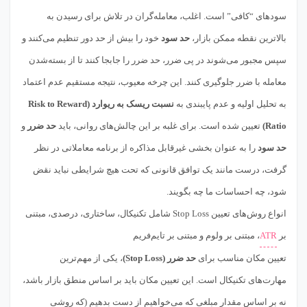
سودهای “کافی” است. اغلب، معامله‌گران در تلاش برای رسیدن به
بالاترین نقطه ممکن بازار،
حد سود
خود را بیش از حد دور تنظیم می‌کنند و
سپس مجبور می‌شوند در پی ضرر، حد ضرر را جابجا کنند تا از بسته‌شدن
معامله با ضرر جلوگیری کنند. این چرخه معیوب، نتیجه مستقیم عدم اعتماد
به تحلیل اولیه و عدم پایبندی به
نسبت ریسک به ریوارد (Risk to Reward
Ratio)
تعیین شده است. برای غلبه بر این چالش‌های روانی، باید
حد ضرر
و
حد سود
را به عنوان بخشی غیرقابل مذاکره از برنامه معاملاتی در نظر
گرفت، درست مانند یک توافق قانونی که تحت هیچ شرایطی نباید نقض
شود، چه احساسات ما چه بگویند.
انواع روش‌های تعیین Stop Loss شامل تکنیکال، ساختاری، درصدی، مبتنی
بر
ATR
، مبتنی بر ولوم و مبتنی بر تایم‌فریم
تعیین مکان مناسب برای
حد ضرر (Stop Loss)
، یکی از مهم‌ترین
مهارت‌های تکنیکال است. این تعیین مکان باید بر اساس منطق بازار باشد،
نه بر اساس مقدار مبلغی که می‌خواهیم از دست بدهیم (که روشی