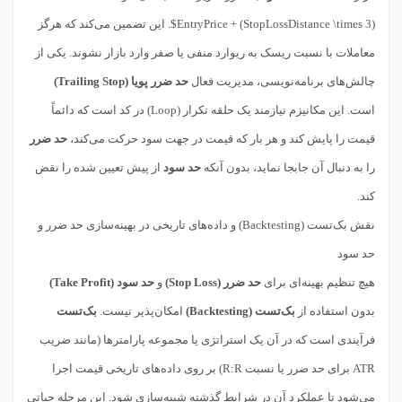
EntryPrice + (StopLossDistance \times 3)$. این تضمین می‌کند که هرگز
معاملات با نسبت ریسک به ریوارد منفی یا صفر وارد بازار نشوند. یکی از
چالش‌های برنامه‌نویسی، مدیریت فعال
حد ضرر پویا (Trailing Stop)
است. این مکانیزم نیازمند یک حلقه تکرار (Loop) در کد است که دائماً
قیمت را پایش کند و هر بار که قیمت در جهت سود حرکت می‌کند،
حد ضرر
را به دنبال آن جابجا نماید، بدون آنکه
حد سود
از پیش تعیین شده را نقض
کند.
نقش بک‌تست (Backtesting) و داده‌های تاریخی در بهینه‌سازی حد ضرر و
حد سود
هیچ تنظیم بهینه‌ای برای
حد ضرر (Stop Loss)
و
حد سود (Take Profit)
بدون استفاده از
بک‌تست (Backtesting)
امکان‌پذیر نیست.
بک‌تست
فرآیندی است که در آن یک استراتژی یا مجموعه پارامترها (مانند ضریب
ATR برای حد ضرر یا نسبت R:R) بر روی داده‌های تاریخی قیمت اجرا
می‌شود تا عملکرد آن در شرایط گذشته شبیه‌سازی شود. این مرحله حیاتی