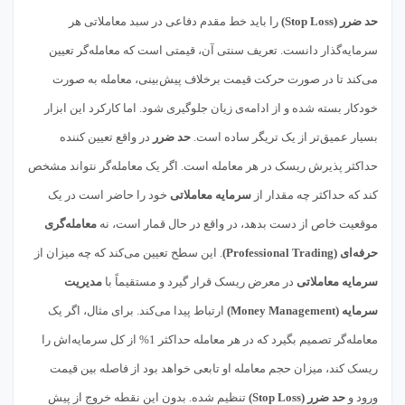
حد ضرر (Stop Loss)
را باید خط مقدم دفاعی در سبد معاملاتی هر
سرمایه‌گذار دانست. تعریف سنتی آن، قیمتی است که معامله‌گر تعیین
می‌کند تا در صورت حرکت قیمت برخلاف پیش‌بینی، معامله به صورت
خودکار بسته شده و از ادامه‌ی زیان جلوگیری شود. اما کارکرد این ابزار
بسیار عمیق‌تر از یک تریگر ساده است.
حد ضرر
در واقع تعیین کننده
حداکثر پذیرش ریسک در هر معامله است. اگر یک معامله‌گر نتواند مشخص
کند که حداکثر چه مقدار از
سرمایه معاملاتی
خود را حاضر است در یک
موقعیت خاص از دست بدهد، در واقع در حال قمار است، نه
معامله‌گری
حرفه‌ای (Professional Trading)
. این سطح تعیین می‌کند که چه میزان از
سرمایه معاملاتی
در معرض ریسک قرار گیرد و مستقیماً با
مدیریت
سرمایه (Money Management)
ارتباط پیدا می‌کند. برای مثال، اگر یک
معامله‌گر تصمیم بگیرد که در هر معامله حداکثر 1% از کل سرمایه‌اش را
ریسک کند، میزان حجم معامله او تابعی خواهد بود از فاصله بین قیمت
ورود و
حد ضرر (Stop Loss)
تنظیم شده. بدون این نقطه خروج از پیش