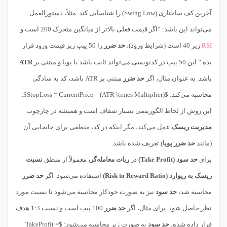
آخرین کف ساختاری (Swing Low) را شناسایی کند. مثلاً، دستورالعمل
می‌تواند این باشد: “اگر قیمت فعلی بالاتر از میانگین متحرک 200 است و
RSI
زیر 40 است (شرایط ورود)،
حد ضرر
را 50 پیپ زیر قیمت ورود قرار
بده.” این 50 پیپ در کدنویسی می‌تواند ثابت باشد یا پویا و مبتنی بر
ATR
باشد. به عنوان مثال، اگر
حد ضرر
مبتنی بر ATR باشد، کد به سادگی
محاسبه می‌کند: $StopLoss = CurrentPrice – (ATR \times Multiplier)$.
این روش از لحاظ الگوریتمی بسیار شفاف است و همیشه در چارچوب
مدیریت ریسک
عمل می‌کند، مگر اینکه در کد، منطقی برای جابجایی آن
(مانند
حد ضرر پویا
) تعریف شده باشد.
برای
حد سود (Take Profit)
در
ربات معامله‌گر
، معمولاً از منطق
نسبت
ریسک به ریوارد (Risk to Reward Ratio)
استفاده می‌شود. اگر
حد ضرر
محاسبه شد،
حد سود
نیز به صورت خودکار محاسبه می‌شود تا نسبت مورد
نظر حاصل شود. برای مثال، اگر
حد ضرر
100 پیپ است و نسبت 1:3 هدف
قرار داده شده،
حد سود
به صورت زیر محاسبه می‌شود: $TakeProfit =