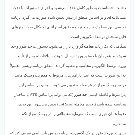
دخالت احساسات به طور کامل حذف می‌شود و اجرای دستورات با دقت
میلی‌ثانیه‌ای و بر اساس منطق از پیش تعیین شده صورت می‌گیرد. برنامه
نویسی این سطوح، نیازمند ترجمه دقیق استراتژی تکنیکال به پارامترهای
قابل سنجش توسط الگوریتم است.
هنگامی که یک
ربات معامله‌گر
وارد بازار می‌شود، دستورات
حد ضرر
و
حد
سود
باید همزمان با دستور ورود ارسال شوند، یا بلافاصله پس از تأیید
ورود، توسط الگوریتم محاسبه و تنظیم گردند. منطق برنامه‌نویسی معمولاً
به این صورت است که ابتدا پارامترهای مربوط به
مدیریت ریسک
مانند
درصد ریسک مجاز در هر معامله تعیین می‌شود. سپس، بر اساس این
پارامترها و فاصله قیمتی
حد ضرر
(که می‌تواند بر اساس ATR یا ساختار
محاسبه شده باشد)، حجم معامله (Lot Size) تعیین می‌شود. این حجم،
دقیقاً همان چیزی است که
سرمایه معاملاتی
را در ریسک مجاز نگه
می‌دارد.
برای تعیین
حد ضرر
در یک
اکسپرت
، برنامه نویس باید تابعی تعریف کند که