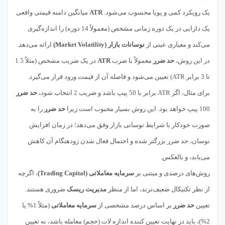
یک رویکرد کمی و پویا محسوب می‌شود.
ATR
میانگین دامنه قیمتی واقعی
یک دارایی در یک دوره زمانی مشخص (معمولاً 14 دوره) را اندازه‌گیری
می‌کند و معیاری عینی از
نوسانات بازار (Market Volatility)
ارائه می‌دهد.
در این روش،
حد ضرر
معمولاً با ضرب
ATR
در یک ضریب مشخص (مثلاً 1.5
تا 3 برابر ATR) تعیین می‌شود و فاصله آن از قیمت ورود قرار می‌گیرد.
برای مثال، اگر ATR برابر با 50 پیپ باشد و ضریب 2 انتخاب شود،
حد ضرر
100 پیپ خواهد بود. این روش بسیار محبوب است زیرا
حد ضرر
را به
صورت خودکار با شرایط نوسانی بازار وفق می‌دهد؛ در زمان افزایش
نوسان، حد ضرر بزرگتر شده و احتمال فعال شدن زودهنگام آن کاهش
می‌یابد، و بالعکس.
روش‌های درصدی و مبتنی بر
سرمایه معاملاتی (Trading Capital)
، اگرچه
از نظر تکنیکال ضعیف‌ترند، اما از منظر
مدیریت ریسک
ضروری هستند.
تعیین
حد ضرر
بر اساس درصد مشخصی از
سرمایه معاملاتی
(مثلاً 1% یا
2%)، باید در نهایت تعیین کننده اندازه لات (حجم) معامله باشد، نه تعیین