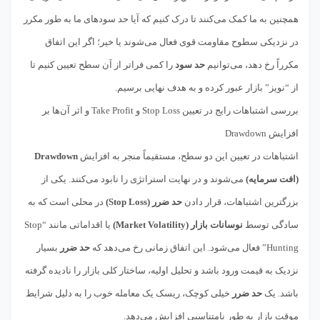
همچنین به ما کمک می‌کنند تا درک کنیم که آیا حد سودهای ما به طور مکرر
در نزدیکی سطوح مقاومت قوی فعال می‌شوند یا خیر؛ اگر این اتفاق
مکرراً رخ دهد، می‌توانیم
حد سود
را کمی فراتر از آن سطح تعیین کنیم تا
از “نویز” بازار عبور کرده و به هدف نهایی برسیم.
بررسی اشتباهات رایج در تعیین Stop Loss و Take Profit و اثر آن‌ها بر
افزایش Drawdown
اشتباهات در تعیین این دو سطح، مستقیماً منجر به افزایش
Drawdown
(افت سرمایه)
می‌شوند و در نهایت استراتژی را نابود می‌کنند. یکی از
بزرگترین اشتباهات، قرار دادن
حد ضرر (Stop Loss)
در محلی است که به
سادگی توسط
نوسانات بازار (Market Volatility)
یا اقداماتی مانند “Stop
Hunting” فعال می‌شود. این اتفاق زمانی رخ می‌دهد که
حد ضرر
بسیار
نزدیک به قیمت ورود باشد و تحلیل اولیه، ساختار کلی بازار را نادیده گرفته
باشد. یک
حد ضرر
خیلی کوچک، ریسک یک معامله خوب را به دلیل شرایط
موقت بازار به طور نامتناسبی افزایش می‌دهد.