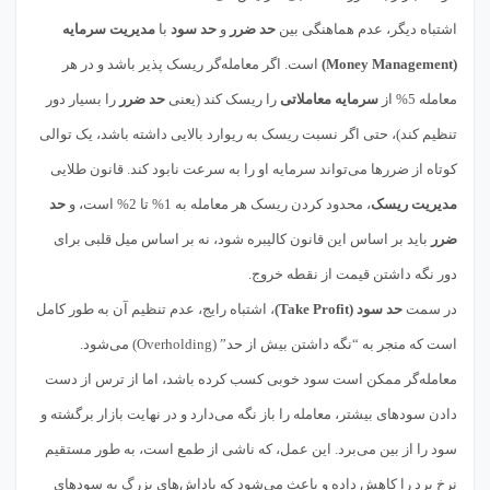
اشتباه دیگر، عدم هماهنگی بین
حد ضرر
و
حد سود
با
مدیریت سرمایه
(Money Management)
است. اگر معامله‌گر ریسک پذیر باشد و در هر
معامله 5% از
سرمایه معاملاتی
را ریسک کند (یعنی
حد ضرر
را بسیار دور
تنظیم کند)، حتی اگر نسبت ریسک به ریوارد بالایی داشته باشد، یک توالی
کوتاه از ضررها می‌تواند سرمایه او را به سرعت نابود کند. قانون طلایی
مدیریت ریسک
، محدود کردن ریسک هر معامله به 1% تا 2% است، و
حد
ضرر
باید بر اساس این قانون کالیبره شود، نه بر اساس میل قلبی برای
دور نگه داشتن قیمت از نقطه خروج.
در سمت
حد سود (Take Profit)
، اشتباه رایج، عدم تنظیم آن به طور کامل
است که منجر به “نگه داشتن بیش از حد” (Overholding) می‌شود.
معامله‌گر ممکن است سود خوبی کسب کرده باشد، اما از ترس از دست
دادن سودهای بیشتر، معامله را باز نگه می‌دارد و در نهایت بازار برگشته و
سود را از بین می‌برد. این عمل، که ناشی از طمع است، به طور مستقیم
نرخ برد را کاهش داده و باعث می‌شود که پاداش‌های بزرگ به سودهای