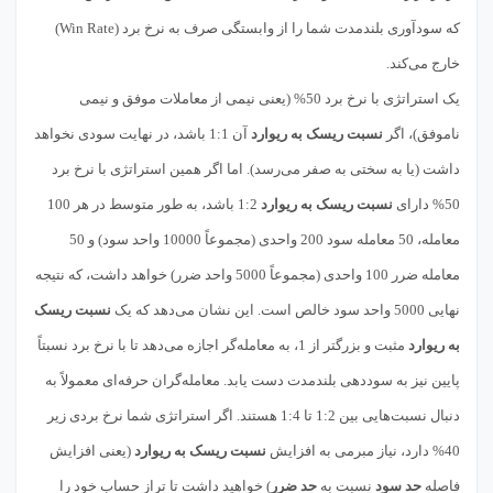
که سودآوری بلندمدت شما را از وابستگی صرف به نرخ برد (Win Rate)
خارج می‌کند.
یک استراتژی با نرخ برد 50% (یعنی نیمی از معاملات موفق و نیمی
ناموفق)، اگر
نسبت ریسک به ریوارد
آن 1:1 باشد، در نهایت سودی نخواهد
داشت (یا به سختی به صفر می‌رسد). اما اگر همین استراتژی با نرخ برد
50% دارای
نسبت ریسک به ریوارد
1:2 باشد، به طور متوسط در هر 100
معامله، 50 معامله سود 200 واحدی (مجموعاً 10000 واحد سود) و 50
معامله ضرر 100 واحدی (مجموعاً 5000 واحد ضرر) خواهد داشت، که نتیجه
نهایی 5000 واحد سود خالص است. این نشان می‌دهد که یک
نسبت ریسک
به ریوارد
مثبت و بزرگتر از 1، به معامله‌گر اجازه می‌دهد تا با نرخ برد نسبتاً
پایین نیز به سوددهی بلندمدت دست یابد. معامله‌گران حرفه‌ای معمولاً به
دنبال نسبت‌هایی بین 1:2 تا 1:4 هستند. اگر استراتژی شما نرخ بردی زیر
40% دارد، نیاز مبرمی به افزایش
نسبت ریسک به ریوارد
(یعنی افزایش
فاصله
حد سود
نسبت به
حد ضرر
) خواهید داشت تا تراز حساب خود را