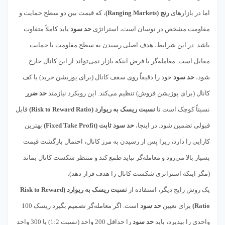
اما در بازارهای
رنج (Ranging Markets)
، که قیمت بین دو سطح حمایت و
مقاومت مشخص در نوسان است، استراتژی
حد سود
باید کاملاً متفاوت
باشد. در این شرایط، هدف اصلی رسیدن به سطح مقاومت یا حمایت
مقابل است. معامله‌گر با فرض اینکه بازار نمی‌تواند از این کانال خارج
شود،
حد سود
خود را دقیقاً روی سقف کانال (برای پوزیشن خرید) یا کف
کانال (برای پوزیشن فروش) تنظیم می‌کند. این رویکرد نیازمند
حد ضرر
نسبتاً کوچک است تا
نسبت ریسک به ریوارد (Risk to Reward Ratio)
قابل
قبولی تضمین شود. در اینجا،
حد سود ثابت (Fixed Take Profit)
بهترین
کارایی را دارد، زیرا پس از رسیدن به مرز کانال، احتمال بازگشت قیمت
بسیار بالا می‌رود و معامله‌گر نباید طمع کند و منتظر شکست کانال بماند
(مگر اینکه استراتژی شکست کانال را هدف قرار دهد).
یک روش رایج دیگر، استفاده از
نسبت ریسک به ریوارد (Risk to Reward
Ratio)
برای تعیین
حد سود
است. اگر معامله‌گر تصمیم بگیرد ریسک 100
واحدی را بپذیرد، باید
حد سود
را حداقل 200 واحد (نسبت 1:2) یا 300 واحد