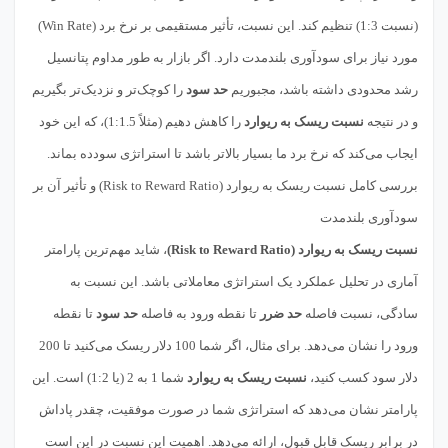
(نسبت 1:3) تنظیم کند. این نسبت، تأثیر مستقیمی بر نرخ برد (Win Rate)
مورد نیاز برای سودآوری بلندمدت دارد. اگر بازار به طور مداوم پتانسیل
رشد محدودی داشته باشد، مجبوریم
حد سود
را کوچک‌تر و نزدیک‌تر بگیریم
و در نتیجه
نسبت ریسک به ریوارد
را کاهش دهیم (مثلاً 1:1.5)، که این خود
ایجاب می‌کند که نرخ برد ما بسیار بالاتر باشد تا استراتژی سودده بماند.
بررسی کامل نسبت ریسک به ریوارد (Risk to Reward Ratio) و تأثیر آن بر
سودآوری بلندمدت
نسبت ریسک به ریوارد (Risk to Reward Ratio)
، شاید مهم‌ترین پارامتر
آماری در تحلیل عملکرد یک استراتژی معاملاتی باشد. این نسبت به
سادگی، نسبت فاصله
حد ضرر
تا نقطه ورود به فاصله
حد سود
تا نقطه
ورود را نشان می‌دهد. برای مثال، اگر شما 100 دلار ریسک می‌کنید تا 200
دلار سود کسب کنید،
نسبت ریسک به ریوارد
شما 1 به 2 (یا 1:2) است. این
پارامتر نشان می‌دهد که استراتژی شما در صورت موفقیت، چقدر پاداش
در برابر ریسک قابل قبول، ارائه می‌دهد. اهمیت این نسبت در این است