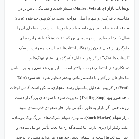
نوسانات بازار (Market Volatility)
بسیار شدید و نقدینگی پایین‌تر در
مقایسه با فارکس و سهام اصلی مواجه است. در کریپتو،
حد ضرر (Stop
Loss)
باید فاصله بیشتری داشته باشد تا نوسانات شدید لحظه‌ای آن را
فعال نکند؛ استفاده از ضریب‌های بزرگتر ATR (مثلاً 3 یا 4 برابر) برای
جلوگیری از فعال شدن زودهنگام اجتناب‌ناپذیر است. همچنین، ریسک
“استاپ هانتینگ” در کریپتو به دلیل تأثیرگذاری بیشتر نهنگ‌ها و
دستکاری‌های احتمالی قیمت، بالاتر است. بنابراین،
حد ضرر
باید بر اساس
ساختارهای بزرگتر و با فاصله زمانی بیشتر تنظیم شود.
حد سود (Take
Profit)
در کریپتو، به دلیل پتانسیل رشد انفجاری، ممکن است گاهی اوقات
با
حد ضرر پویا (Trailing Stop)
مدیریت شود تا سودهای بزرگ از دست
نروند، حتی اگر بازار به طور ناگهانی وارد فاز صعودی قدرتمندی شود.
بازار
سهام (Stock Market)
، به ویژه سهام شرکت‌های بزرگ و کم‌نوسان،
اغلب رفتار آرام‌تری دارد، اما قیمت‌گذاری‌ها تحت تأثیر عوامل بنیادی و
اخبار شرکت‌ها است. در سهام، تعیین
حد ضرر
می‌تواند مبتنی بر درصد