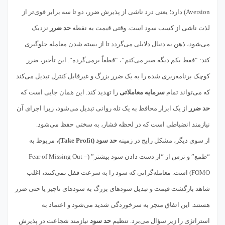
Aversion) دارد؛ یعنی درد ناشی از پذیرش ضرر، دو تا سه برابر قوی‌تر از
لذت ناشی از کسب سود است. وقتی قیمت به نقطه
حد ضرر
نزدیک
می‌شود، ذهن به دنبال دلایلی می‌گردد تا از بسته شدن معامله جلوگیری
کند: “فقط یکم دیگه صبر می‌کنم”، “قطعاً برمی‌گرده”. این تأخیر، ضرر
کوچک برنامه‌ریزی شده را به یک ضرر بزرگ و غیرقابل کنترل تبدیل می‌کند
که می‌تواند تمام
سرمایه معاملاتی
را تهدید کند. این همان جایی است که
حد ضرر
از یک ابزار محافظ به یک تله روانی تبدیل می‌شود، زیرا اجرای آن
نیازمند انضباطی است که در لحظه فشار، به سختی حفظ می‌شود.
از سوی دیگر، مشکل رایج در زمینه
حد سود (Take Profit)
، مربوط به
“طمع” و ترس از “از دست دادن سود بیشتر” (Fear of Missing Out –
FOMO) است. معامله‌گرانی که سود را به سرعت قفل نمی‌کنند، اغلب
شاهد بازگشت قیمت و تبدیل سودهای بزرگ به سودهای ناچیز یا حتی ضرر
هستند. این اتفاق منجر به سرخوردگی شدید می‌شود و اعتماد به
استراتژی را زیر سؤال می‌برد. تنظیم
حد سود
نیازمند شجاعت در پذیرش