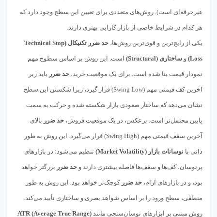
غیرحرفه‌ای است). روش‌های متعددی برای تعیین این سطح وجود دارد که
هر کدام در شرایط خاصی از بازار کارایی بهتری دارند.
یکی از رایج‌ترین و قوی‌ترین روش‌ها،
حد ضرر تکنیکال (Technical Stop
Loss)
و
ساختاری (Structural)
است. این روش بر اساس سطوح مهم
نمودار قیمت بنا شده است. برای یک موقعیت خرید،
حد ضرر
باید زیر
آخرین کف قیمتی مهم (Swing Low) قرار گیرد، زیرا شکستن این سطح
نشان می‌دهد که ساختار صعودی بازار شکسته شده و حرکت به سمت
پایین محتمل‌تر است. برعکس، در یک موقعیت فروش،
حد ضرر
بالای
آخرین سقف قیمتی مهم (Swing High) قرار می‌گیرد. این روش به طور
ذاتی با
نوسانات بازار (Market Volatility)
تنظیم می‌شود؛ در بازارهای
پرنوسان، کف‌ها و سقف‌ها فاصله بیشتری دارند و
حد ضرر
بزرگتر خواهد
بود، و در بازارهای آرام،
حد ضرر
کوچک‌تر خواهد بود. این روش به طور
منطقی، سطح ورود را بر اساس شواهد بصری و ساختاری تأیید می‌کند.
روش مبتنی بر ابزارهای نوسان‌سنجی مانند
ATR (Average True Range)