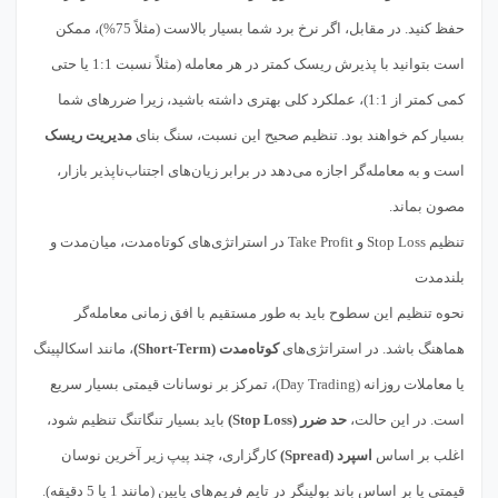
حفظ کنید. در مقابل، اگر نرخ برد شما بسیار بالاست (مثلاً 75%)، ممکن
است بتوانید با پذیرش ریسک کمتر در هر معامله (مثلاً نسبت 1:1 یا حتی
کمی کمتر از 1:1)، عملکرد کلی بهتری داشته باشید، زیرا ضررهای شما
بسیار کم خواهند بود. تنظیم صحیح این نسبت، سنگ بنای
مدیریت ریسک
است و به معامله‌گر اجازه می‌دهد در برابر زیان‌های اجتناب‌ناپذیر بازار،
مصون بماند.
تنظیم Stop Loss و Take Profit در استراتژی‌های کوتاه‌مدت، میان‌مدت و
بلندمدت
نحوه تنظیم این سطوح باید به طور مستقیم با افق زمانی معامله‌گر
هماهنگ باشد. در استراتژی‌های
کوتاه‌مدت (Short-Term)
، مانند اسکالپینگ
یا معاملات روزانه (Day Trading)، تمرکز بر نوسانات قیمتی بسیار سریع
است. در این حالت،
حد ضرر (Stop Loss)
باید بسیار تنگاتنگ تنظیم شود،
اغلب بر اساس
اسپرد (Spread)
کارگزاری، چند پیپ زیر آخرین نوسان
قیمتی یا بر اساس باند بولینگر در تایم فریم‌های پایین (مانند 1 یا 5 دقیقه).