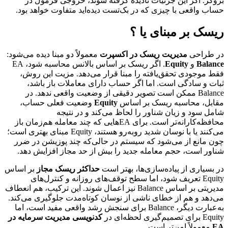
بروکر. اگر این جزئیات نادیده گرفته شوند، خروجی فرمول در
حساب واقعی با چیزی که در بک‌تست دیده‌اید متفاوت خواهد بود.
ریسک بر مبنای یا ؟
در طراحی
مدیریت ریسک در اکسپرت
معمولاً دو مبنا دیده می‌شود:
Balance
و
Equity
. اگر ریسک بر اساس بالانس محاسبه شود، EA
فقط موجودی تحقق‌یافته را مبنا قرار می‌دهد. مزیت این روش،
ثبات و سادگی است. اما اگر حساب دارای معاملات باز باشد،
Balance ممکن است تصویر دقیقی از وضعیت واقعی ندهد. در
مقابل، محاسبه ریسک بر اساس
Equity
وضعیت فعلی حساب،
شامل سود و زیان شناور را لحاظ می‌کند و در نتیجه
محافظه‌کارانه‌تر است. برای EAهایی که چند معامله هم‌زمان باز
می‌کنند یا با نوسان شدید روبه‌رو هستند، Equity مبنای بهتری است؛
چون مانع از می‌شود که سیستم در حالی‌که چند پوزیشن در ضرر
شناور است، حجم معامله جدید را بیش از حد مجاز افزایش دهد.
در بسیاری از پیاده‌سازی‌ها، بهتر است
حداکثر ریسک مجاز
بر اساس
Equity تعریف شود، اما سطح توقف‌های روزانه و کنترل‌های
مدیریتی بر اساس Balance نیز اعمال شوند. این ترکیب، هم انعطاف
می‌دهد و هم از خطای ناشی از نوسان کوتاه‌مدت جلوگیری می‌کند.
به‌عبارت دیگر، Balance برای سنجش رشد واقعی مفید است، اما
Equity برای تصمیم‌گیری لحظه‌ای در
کدنویسی مدیریت سرمایه در
EA
معمولاً امن‌تر است.