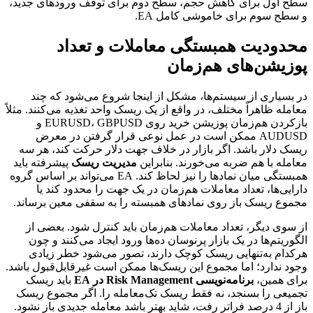
سطح اول برای کاهش حجم، سطح دوم برای توقف ورودهای جدید،
و سطح سوم برای خاموشی کامل EA.
محدودیت همبستگی معاملات و تعداد
پوزیشن‌های هم‌زمان
در بسیاری از سیستم‌ها، مشکل از اینجا شروع می‌شود که چند
معامله ظاهراً مختلف، در واقع از یک ریسک واحد تغذیه می‌کنند. مثلاً
بازکردن هم‌زمان پوزیشن خرید روی EURUSD، GBPUSD و
AUDUSD ممکن است در عمل نوعی قرار گرفتن در معرض
ریسک دلار باشد. اگر بازار در خلاف جهت دلار حرکت کند، هر سه
معامله با هم ضربه می‌خورند. بنابراین
مدیریت ریسک
پیشرفته باید
همبستگی میان نمادها را نیز لحاظ کند. EA می‌تواند بر اساس گروه
دارایی‌ها، تعداد معاملات هم‌زمان در یک جهت را محدود کند یا
مجموع ریسک باز روی نمادهای همبسته را به سقفی معین برساند.
از سوی دیگر، تعداد معاملات هم‌زمان باید کنترل شود. بعضی از
الگوریتم‌ها در یک بازار پرنوسان ده‌ها ورود ایجاد می‌کنند و چون
هرکدام به‌تنهایی ریسک کوچک دارند، تصور می‌شود خطر زیادی
وجود ندارد؛ اما مجموع این ریسک‌ها ممکن است غیرقابل‌قبول باشد.
برای همین،
برنامه‌نویسی Risk Management در EA
باید ریسک
تجمیعی را بسنجد، نه فقط ریسک تک‌معامله را. اگر مجموع ریسک
باز از 4 درصد فراتر رفت، شاید بهتر باشد معامله جدیدی باز نشود.