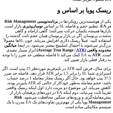
ریسک پویا بر اساس و
یکی از هوشمندترین رویکردها در
برنامه‌نویسی Risk Management
در EA
، تنظیم حجم و فاصله SL بر اساس
نوسان‌پذیری
بازار است.
بازارها همیشه یکسان حرکت نمی‌کنند؛ گاهی آرام‌اند و گاهی
به‌شدت پرنوسان. اگر در بازار پرنوسان همان حجم ثابت گذشته را
استفاده کنید، عملاً ریسک دلاری افزایش می‌یابد، چون SLها معمولاً
بزرگ‌تر می‌شوند یا احتمال اسلیپیج بیشتر می‌شود. در اینجا
میانگین
محدوده واقعی (Average True Range /
ATR
)
ابزار بسیار مفیدی
است.
ATR
به EA کمک می‌کند تا فاصله منطقی حد ضرر را با توجه
به رفتار فعلی بازار تعیین کند.
برای مثال، فرض کنید ATR در تایم‌فریم موردنظر 25 پیپ است. اگر
استراتژی شما SL را برابر 1.5 برابر ATR قرار دهد، فاصله حد ضرر
37.5 پیپ خواهد بود. حال اگر ریسک مجاز معامله 1 درصد حساب
باشد، حجم معامله به‌طور خودکار از حالتی که ATR پایین‌تر بوده،
کاهش می‌یابد. این موضوع دو مزیت دارد: اول اینکه ریسک واقعی
تقریباً ثابت می‌ماند، دوم اینکه EA در دوره‌های پرهیجان بازار از
بیش‌معامله‌گری و ورودهای سنگین محافظت می‌شود.
Risk
Management
پویا یکی از مهم‌ترین تفاوت‌های یک EA مدرن با یک
سیستم مکانیکی ساده است.