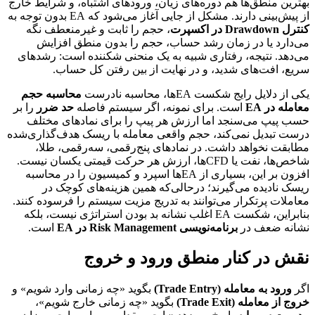
بهترین منطق‌ها هم دوره‌های زیان، ورودهای اشتباه، و شرایط خارج
از پیش‌بینی دارند. مشکل از جایی آغاز می‌شود که EA بدون توجه به
کنترل Drawdown در اکسپرت
، حجم را ثابت و غیرمنعطف نگه
می‌دارد یا در زمان رشد حساب، حجم را بدون منطق افزایش
می‌دهد. نتیجه، رفتاری شبیه به یک منحنی شکننده است: رشدهای
سریع، افت‌های شدید، و در نهایت از بین رفتن کل حساب.
یکی از دلایل رایج شکست EAها، محاسبه نادرست
محاسبه حجم
معامله در EA
است. برای نمونه، اگر سیستم فاصله
حد ضرر
را بر
حسب پیپ می‌سنجد اما ارزش هر پیپ را برای نمادهای مختلف
درست تبدیل نمی‌کند، حجم واقعی معامله با ریسک هدف‌گذاری‌شده
مطابقت نخواهد داشت. در نمادهای پنج‌رقمی، سه‌رقمی، طلا،
شاخص‌ها، نفت یا CFDها، ارزش هر حرکت قیمتی یکسان نیست.
افزون بر این، بسیاری از EAها اسپرد و کمیسیون را در محاسبه
ریسک نادیده می‌گیرند؛ درحالی‌که همین هزینه‌های کوچک در
معاملات پرتکرار می‌توانند به تدریج مزیت سیستم را فرسوده کنند.
بنابراین، شکست EA اغلب نشانه بد بودن استراتژی نیست، بلکه
نشانه ضعف در
برنامه‌نویسی Risk Management در EA
است.
نقش در کنار منطق ورود و خروج
اگر
ورود به معامله (Trade Entry)
بگوید «چه زمانی وارد شویم» و
خروج از معامله (Trade Exit)
بگوید «چه زمانی خارج شویم»،