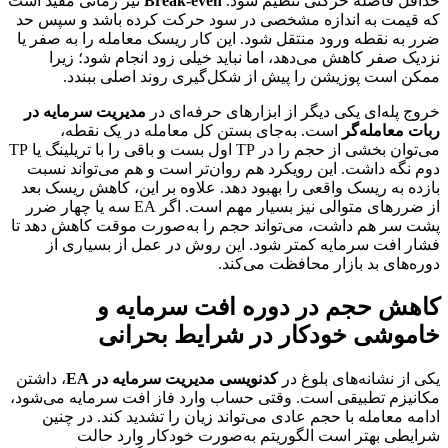
حداقل فاصله حرکتی تنظیم شود.
Break-even
نیز زمانی مفید است
که قیمت به اندازه مشخصی در سود حرکت کرده باشد و سپس حد
ضرر به نقطه ورود منتقل شود. این کار ریسک معامله را به صفر یا
نزدیک صفر کاهش می‌دهد، اما نباید خیلی زود انجام شود؛ زیرا
ممکن است پوزیشن را پیش از شکل‌گیری روند اصلی ببندد.
خروج پله‌ای یکی دیگر از ابزارهای حرفه‌ای در
مدیریت سرمایه در
ربات معامله‌گر
است. به‌جای بستن کل معامله در یک نقطه،
می‌توان بخشی از حجم را در TP اول بست و باقی را با تریلینگ یا TP
دوم نگه داشت. این رویکرد هم روان‌تر است و هم می‌تواند نسبت
بازده به ریسک واقعی را بهبود دهد. علاوه بر این، کاهش ریسک بعد
از ضررهای متوالی نیز بسیار مهم است. اگر EA سه یا چهار ضرر
پشت سر هم داشت، می‌تواند حجم را به‌صورت موقت کاهش دهد تا
فشار افت سرمایه کمتر شود. این روش در عمل از بسیاری از
دوره‌های بد بازار محافظت می‌کند.
کاهش حجم در دوره افت سرمایه و
خاموشی خودکار در شرایط بحرانی
یکی از نشانه‌های بلوغ در
کدنویسی مدیریت سرمایه در EA
، داشتن
مکانیزم تطبیقی است. وقتی حساب وارد فاز افت سرمایه می‌شود،
ادامه معامله با حجم عادی می‌تواند زیان را تشدید کند. در چنین
شرایطی بهتر است الگوریتم به‌صورت خودکار وارد حالت