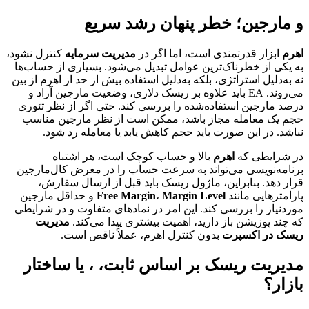
و مارجین؛ خطر پنهان رشد سریع
اهرم
ابزار قدرتمندی است، اما اگر در
مدیریت سرمایه
کنترل نشود،
به یکی از خطرناک‌ترین عوامل تبدیل می‌شود. بسیاری از حساب‌ها
نه به‌دلیل استراتژی، بلکه به‌دلیل استفاده بیش از حد از اهرم از بین
می‌روند. EA باید علاوه بر ریسک دلاری، وضعیت مارجین آزاد و
درصد مارجین استفاده‌شده را بررسی کند. حتی اگر از نظر تئوری
حجم یک معامله مجاز باشد، ممکن است از نظر مارجین مناسب
نباشد. در این صورت باید حجم کاهش یابد یا معامله رد شود.
در شرایطی که
اهرم
بالا و حساب کوچک است، هر اشتباه
برنامه‌نویسی می‌تواند به سرعت حساب را در معرض کال‌مارجین
قرار دهد. بنابراین، ماژول ریسک باید قبل از ارسال سفارش،
پارامترهایی مانند
Margin Level
،
Free Margin
و حداقل مارجین
موردنیاز را بررسی کند. این امر در نمادهای متفاوت و در شرایطی
که چند پوزیشن باز دارید، اهمیت بیشتری پیدا می‌کند.
مدیریت
ریسک در اکسپرت
بدون کنترل اهرم، عملاً ناقص است.
مدیریت ریسک بر اساس ثابت، ، یا ساختار
بازار؟