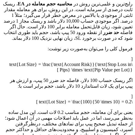
رایج‌ترین و علمی‌ترین روش در
محاسبه حجم معامله در EA
، ریسک
ثابت درصدی از سرمایه است. در این روش، برای هر معامله مقدار
ثابتی از موجودی یا بالانس در معرض خطر قرار می‌گیرد؛ مثلاً 1
درصد. اگر موجودی حساب 10,000 دلار باشد و ریسک مجاز 1 درصد
تعیین شود، زیان قابل‌تحمل معامله برابر 100 دلار است. حال اگر
فاصله
حد ضرر
از نقطه ورود 50 پیپ باشد، حجم باید طوری انتخاب
شود که در صورت برخورد SL، زیان نهایی نزدیک 100 دلار بماند.
فرمول کلی را می‌توان به‌صورت زیر نوشت:
[
\text{Lot Size} = \frac{\text{Account Risk}}{\text{Stop Loss in
Pips} \times \text{Pip Value per Lot}} ]
اگر ریسک حساب 100 دلار، فاصله حد ضرر 50 پیپ، و ارزش هر
پیپ برای یک لات استاندارد 10 دلار باشد، حجم برابر است با:
[
\text{Lot Size} = \frac{100}{50 \times 10} = 0.2 ]
یعنی برای آن معامله، حجم مناسب 0.2 لات است. این مدل ساده
به‌نظر می‌رسد، اما در عمل باید اصلاحات مهمی در آن اعمال شود؛
از جمله تبدیل صحیح پیپ برای نمادهای مختلف، درنظرگرفتن
اسپرد، کمیسیون و اسلیپیج، و محدودیت‌های حداقل و حداکثر حجم