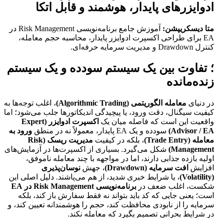
ادوایزرهای پایدار، هوشمند و قابل اتکا
متا دیسکریپشن:
آموزش جامع برنامه‌نویسی Risk Management در
EA برای طراحی اکسپرت ادوایزر پایدار، محاسبه حجم معامله،
کنترل Drawdown و مدیریت سرمایه حرفه‌ای.
؛ تفاوت بین یک سیستم سودده و یک سیستم
زنده‌مانده
در دنیای
معامله الگوریتمی (Algorithmic Trading)
، اغلب توجه‌ها به
کیفیت سیگنال، دقت ورود، یا پیچیدگی اندیکاتورها جلب می‌شود؛ اما
واقعیت این است که فاصله میان یک
اکسپرت ادوایزر (Expert
Advisor / EA)
سودده و یک EA پایدار، معمولاً نه در منطق
ورود به
معامله (Trade Entry)
، بلکه در کیفیت
مدیریت ریسک (Risk
Management)
شکل می‌گیرد. بسیاری از اکسپرت‌ها در آزمایش‌های
اولیه بازده جذابی دارند، اما در مواجهه با چند معامله ناموفق،
افزایش
افت سرمایه (Drawdown)
، جهش
نوسان‌پذیری
(Volatility)
، یا شرایط خبری شدید، از هم می‌پاشند. دلیل اصلی این
شکست، اغلب ضعف در
برنامه‌نویسی Risk Management در EA
است؛ یعنی جایی که کد باید بتواند نه فقط سفارش باز کند، بلکه
سرمایه را از نابودی محافظت کند، حجم را هوشمندانه تعیین کند، و
در شرایط بحرانی تصمیم بگیرد که معامله نکند.