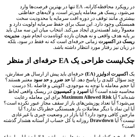
در رویکرد محافظه‌کارانه، EA تنها در بهترین فرصت‌ها وارد
می‌شود، ریسک هر معامله پایین‌تر است، و لایه‌های حفاظتی
بیشتری مانند توقف در دوره افت سرمایه یا محدودیت سخت
همبستگی وجود دارد. این سبک برای حفظ سرمایه اولویت دارد و
معمولاً رشد آهسته‌تری ایجاد می‌کند. انتخاب میان این سه مدل باید
بر پایه هدف واقعی و نه هیجان بازده کوتاه‌مدت انجام شود.
مدیریت
ریسک در اکسپرت
زمانی حرفه‌ای است که نه فقط در سود، بلکه
در زیان نیز رفتار مورد انتظار داشته باشد.
چک‌لیست طراحی یک EA حرفه‌ای از منظر
یک
اکسپرت ادوایزر (EA)
حرفه‌ای باید پیش از ارسال هر سفارش،
چند سؤال کلیدی را پاسخ دهد. آیا
حد ضرر
و
حد سود
معتبر هستند؟
آیا حجم معامله با توجه به موجودی، اکویتی و فاصله SL درست
محاسبه شده است؟ آیا
اسپرد
و
کمیسیون
در ریسک واقعی لحاظ
شده‌اند؟ آیا
Maximum Allowed Risk
برای این معامله رعایت
می‌شود؟ آیا تعداد پوزیشن‌های باز از سقف مجاز عبور نکرده است؟
آیا این نماد با دیگر معاملات باز همبستگی خطرناک ندارد؟ آیا
مارجین کافی وجود دارد؟ آیا بازار در وضعیت خبری یا غیرعادی
نیست؟ آیا
Drawdown
روزانه یا کل حساب از آستانه هشدار گذشته
است؟
اگر پاسخ هرکدام از این پرسش‌ها منفی باشد، EA باید توانایی امتناع