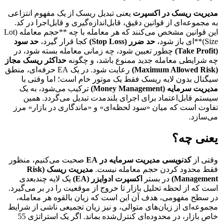
مدیریت ریسک در اکسپرت
یعنی تبدیل ریسک از یک مفهوم انتزاعی
به مجموعه‌ای از قوانین دقیق، قابل‌اندازه‌گیری و قابل‌اجرا در کد.
این قوانین مشخص می‌کنند که هر معامله با چه **حجم معامله (Lot
Size)**‌ای باز شود،
حد ضرر (Stop Loss)
کجا قرار گیرد،
حد سود
(Take Profit)
چطور تعیین شود، چه زمانی معامله بسته شود، در
چه شرایطی معامله جدید ممنوع باشد، و چگونه
حداکثر ریسک مجاز
(Maximum Allowed Risk)
رعایت شود. در یک EA حرفه‌ای، منطق
سیگنال بدون لایه ریسک فقط یک موتور خام است؛ اما وقتی با
مدیریت سرمایه (Money Management)
ترکیب می‌شود، به یک
سیستم قابل‌اعتماد برای اجرای بلندمدت تبدیل می‌گردد. همین
تفاوت است که میان «سود لحظه‌ای» و «ماندگاری در بازار» مرز
می‌سازد.
یعنی چه؟
وقتی از
کدنویسی مدیریت سرمایه در EA
صحبت می‌کنیم، منظور
فقط محدود کردن حجم معامله نیست.
مدیریت ریسک (Risk
Management)
در بستر
اکسپرت ادوایزر (EA)
یک لایه چندبعدی
است که از لحظه تحلیل بازار تا خروج از موقعیت را در بر می‌گیرد.
در سطح مفهومی، هدف آن این است که زیان بالقوه هر معامله،
مجموعه‌ای از زیان‌های متوالی، و نیز زیان تجمیعی ناشی از شرایط
خاص بازار، در محدوده‌ای کنترل‌شده بماند. اگر یک استراتژی 55