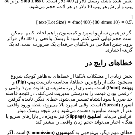
تعیین شده باشد، ریسک دلاری 400 دلار است. با
Stop Loss
برابر 80
پیپ و ارزش هر پیپ 10 دلار در هر لات، حجم می‌شود:
[
\text{Lot Size} = \frac{400}{80 \times 10} = 0.5 ]
اگر در همین سناریو اسپرد و کمیسیون را هم لحاظ کنیم، ممکن
است حجم نهایی کمی کمتر شود تا ریسک واقعی از 400 دلار فراتر
نرود. چنین اصلاحی در EAهای حرفه‌ای یک ضرورت است، نه یک
گزینه اختیاری.
خطاهای رایج در
بخش زیادی از مشکلات EAها از خطاهای به‌ظاهر کوچک شروع
می‌شود. یکی از رایج‌ترین خطاها، محاسبه نادرست
پیپ (Pip)
و
پوینت (Point)
است. بسیاری از برنامه‌نویسان تفاوت بین 5 رقمی و
4 رقمی بودن قیمت را به‌درستی مدیریت نمی‌کنند، در نتیجه فاصله
حد ضرر یا سود اشتباه تفسیر می‌شود. خطای دیگر، نادیده گرفتن
اسپرد (Spread)
است. وقتی اسپرد بالا می‌رود، نقطه ورود واقعی
بدتر از قیمت نمایش‌داده‌شده می‌شود و در نتیجه ریسک موثر
افزایش می‌یابد.
اسلیپیج (Slippage)
نیز به‌ویژه در بازارهای سریع یا
هنگام اخبار می‌تواند حجم زیان واقعی را بیشتر کند.
خطای مهم دیگر، بی‌توجهی به
کمیسیون (Commission)
است. اگر