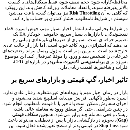
محافظه‌کارانه شود: حجم نصف شود، فقط سیگنال‌های با کیفیت
بالاتر پذیرفته شوند، یا تعداد معاملات روزانه کاهش یابد. این رویکرد
که گاهی به آن
Risk Throttling
نیز می‌توان گفت، باعث می‌شود
سیستم در شرایط نامطلوب، فشار کمتری بر حساب وارد کند.
در شرایط بحرانی مانند انتشار اخبار بسیار مهم، جهش اسپرد، قطع
نقدشوندگی، یا بازارهای بسیار سریع، خاموشی خودکار EA یک
تصمیم حرفه‌ای است. بسیاری از ضررهای غیرعادی زمانی رخ
می‌دهند که استراتژی روی کاغذ خوب است، اما بازار از حالت عادی
خارج شده است. بنابراین بهتر است ماژول ریسک بتواند وضعیت‌های
غیرعادی را تشخیص دهد و ورود را موقتاً غیرفعال کند. این موضوع
به‌ویژه برای
برنامه‌نویسی اکسپرت متاتریدر
در بازارهای CFD،
فلزات و شاخص‌ها اهمیت زیادی دارد.
تاثیر اخبار، گپ قیمتی و بازارهای سریع بر
بازار در زمان اخبار مهم یا رویدادهای غیرمنتظره، رفتار عادی ندارد.
اسپرد به‌طور ناگهانی افزایش می‌یابد، اسلیپیج شدید می‌شود، و
اجرای سفارش ممکن است با تأخیر یا با قیمت نامطلوب انجام شود.
در چنین شرایطی، حتی اگر منطق
ورود به معامله
عالی باشد،
ریسک واقعی معامله چند برابر می‌شود. همچنین
شکاف قیمتی
(Gap)
، به‌ویژه در بازگشایی بازار یا پس از تعطیلی، می‌تواند باعث
شود
Stop Loss
در قیمتی بدتر از سطح تعیین‌شده فعال شود. این