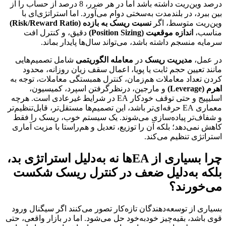
درصد وین‌ریت داشته باشد اما در هر ضرر، 8 درصد از حساب را از
بین ببرد، در بلندمدت به‌سختی دوام می‌آورد. اما استراتژی‌ای با
وین‌ریت متوسط، اگر
نسبت ریسک به بازده (Risk/Reward Ratio)
مناسب،
اندازه موقعیت (Position Sizing)
دقیق، و کنترل افت
سرمایه منسجم داشته باشد، می‌تواند سال‌ها پایدار بماند.
در عمل،
مدیریت ریسک
در
معامله الگوریتمی
شامل تصمیم‌هایی
مانند تعیین حجم ثابت یا پویا، اعمال سقف زیان روزانه، محدود
کردن تعداد معاملات هم‌زمان، کنترل همبستگی معاملات، توجه به
اهرم (Leverage)
و مارجین، درنظرگرفتن اسپرد، کمیسیون،
اسلیپیج و حتی توقف خودکار EA در شرایط غیرعادی است. هرچه
معماری EA حرفه‌ای‌تر باشد، این تصمیم‌ها مستقل‌تر، قابل‌تنظیم‌تر
و شفاف‌تر پیاده‌سازی می‌شوند. یک سیستم خوب، ریسک را فقط
کاهش نمی‌دهد؛ بلکه آن را توزیع، تعدیل و هم‌راستا با مزیت آماری
استراتژی تنظیم می‌کند.
چرا بسیاری از EAها نه به‌دلیل استراتژی بد،
بلکه به‌دلیل ضعف در کنترل ریسک شکست
می‌خورند؟
بسیاری از توسعه‌دهندگان تازه‌کار تصور می‌کنند اگر سیگنال ورود
قوی باشد، بقیه‌چیز خودبه‌خود حل می‌شود. اما در بازار واقعی، حتی