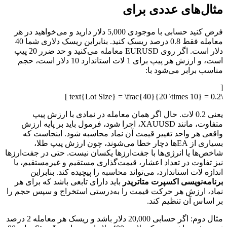
مثال‌های عددی برای
فرض کنید حسابی با موجودی 5,000 دلار دارید و می‌خواهید در هر
معامله فقط 0.8 درصد ریسک کنید. بنابراین ریسک دلاری شما 40
دلار است. اگر روی EURUSD معامله می‌کنید و حد ضرر 20 پیپ
است، و ارزش هر پیپ برای 1 لات استاندارد 10 دلار است، حجم
مناسب برابر می‌شود با:
[
\text{Lot Size} = \frac{40}{20 \times 10} = 0.2 ]
یعنی 0.2 لات. حال اگر همان معامله در نمادی با ارزش پیپ
متفاوت، مانند XAUUSD، اجرا شود، فرمول باید بر پایه ارزش
واقعی هر واحد تغییر قیمت آن نماد محاسبه شود. اینجاست که
بسیاری از EAها دچار خطا می‌شوند، چون ارزش پیپ طلا،
شاخص‌ها یا انرژی‌ها با جفت‌ارزها یکسان نیست. حتی در جفت‌ارزها
نیز تفاوت در تعداد اعشار، قیمت‌گذاری مستقیم و غیرمستقیم، یا
اندازه لات استاندارد، می‌تواند محاسبه را پیچیده کند. بنابراین
برنامه‌نویسی اکسپرت متاتریدر
باید دارای تابعی باشد که برای هر
نماد، ارزش هر حرکت قیمت را به‌درستی استخراج و سپس حجم را
بر اساس آن تنظیم کند.
مثال دوم: اگر حسابی 20,000 دلار باشد و ریسک هر معامله 2 درصد