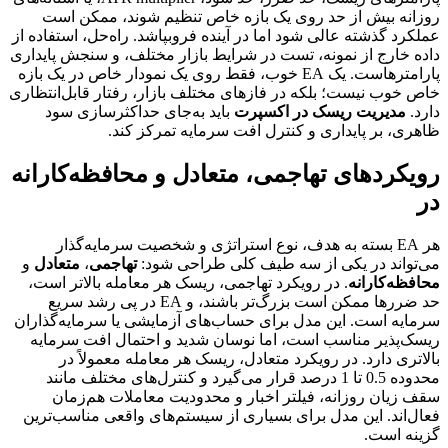
روزانه بیش از حد روی یک بازه خاص تنظیم شوند، ممکن است
عملکرد گذشته عالی شود اما در آینده فروبپاشد. راه‌حل، استفاده از
داده خارج از نمونه، تست در شرایط بازار مختلف، و سنجش پایداری
پارامترهاست. یک EA خوب، فقط روی یک نمودار خاص در یک بازه
خاص خوب نیست؛ بلکه در فازهای مختلف بازار، رفتار قابل‌انتظاری
دارد.
مدیریت ریسک در اکسپرت
باید به‌جای حداکثرسازی سود
ظاهری، بر پایداری و کنترل افت سرمایه تمرکز کند.
رویکردهای تهاجمی، متعادل و محافظه‌کارانه
در
هر EA بسته به هدف، نوع استراتژی و شخصیت سرمایه‌گذار
می‌تواند در یکی از سه طیف کلی طراحی شود:
تهاجمی
،
متعادل
و
محافظه‌کارانه
. در رویکرد تهاجمی، ریسک هر معامله بالاتر است،
حد ضررها ممکن است بزرگ‌تر باشند، و EA در پی رشد سریع
سرمایه است. این مدل برای حساب‌های آزمایشی یا سرمایه‌گذاران
ریسک‌پذیر مناسب است، اما نوسان شدید و احتمال افت سرمایه
بالاتری دارد. در رویکرد متعادل، ریسک هر معامله معمولاً در
محدوده 0.5 تا 1 درصد قرار می‌گیرد و کنترل‌های مختلف مانند
سقف زیان روزانه، فیلتر اخبار و محدودیت معاملات هم‌زمان
فعال‌اند. این مدل برای بسیاری از سیستم‌های واقعی مناسب‌ترین
گزینه است.