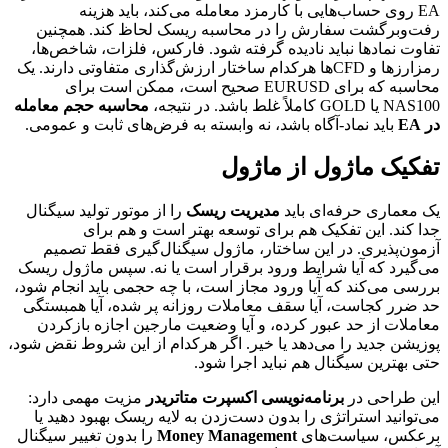
EA روی حساب‌هایی با کارمزد معامله می‌کند، باید هزینه
رفت‌وبرگشت سفارش را در محاسبه ریسک لحاظ کند. همچنین
تفاوت نمادها نباید نادیده گرفته شود. فارکس، فلزات، شاخص‌ها،
رمزارزها و CFDها هرکدام ساختار ارزش‌گذاری متفاوتی دارند. یک
محاسبه که برای EURUSD صحیح است، ممکن است برای
NAS100 یا GOLD کاملاً غلط باشد. در نتیجه،
محاسبه حجم معامله
در EA
باید نماد-آگاه باشد، نه وابسته به فرض‌های ثابت و عمومی.
تفکیک ماژول از ماژول
یک معماری حرفه‌ای باید
مدیریت ریسک
را از موتور تولید سیگنال
جدا کند. این تفکیک هم برای توسعه بهتر است و هم برای
آزمون‌پذیری. در این ساختار، ماژول سیگنال‌گیری فقط تصمیم
می‌گیرد که آیا شرایط ورود برقرار است یا نه. سپس ماژول ریسک
بررسی می‌کند که آیا ورود مجاز است، با چه حجمی باید انجام شود،
حد ضرر کجاست، آیا سقف معاملات روزانه پر شده، آیا همبستگی
معاملات از حد عبور کرده، و آیا وضعیت مارجین اجازه بازکردن
پوزیشن جدید را می‌دهد یا خیر. اگر هرکدام از این شروط نقض شود،
حتی بهترین سیگنال هم نباید اجرا شود.
این طراحی در
برنامه‌نویسی اکسپرت متاتریدر
مزیت مهمی دارد:
می‌توانید استراتژی را بدون دست‌زدن به لایه ریسک بهبود دهید یا
برعکس، سیاست‌های
Money Management
را بدون تغییر سیگنال