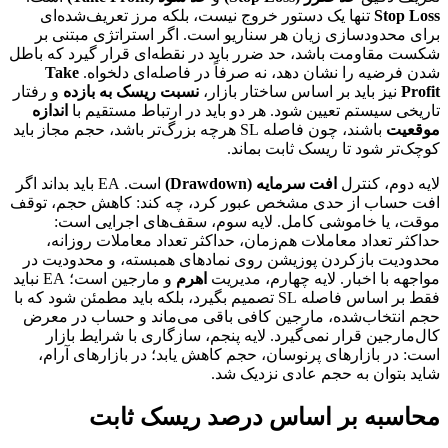
Stop Loss
تنها یک دستور خروج نیست، بلکه مرز تعریف‌شده‌ای
برای محدودسازی زیان هر سناریو است. اگر استراتژی مبتنی بر
شکست مقاومت باشد، حد ضرر باید در نقطه‌ای قرار گیرد که باطل
شدن فرضیه را نشان دهد، نه صرفاً در فاصله‌ای دلخواه.
Take
Profit
نیز باید بر اساس ساختار بازار،
نسبت ریسک به بازده
و رفتار
تاریخی سیستم تعیین شود. هر دو باید در ارتباط مستقیم با
اندازه
موقعیت
باشند، چون فاصله SL هرچه بزرگ‌تر باشد، حجم مجاز باید
کوچک‌تر شود تا ریسک ثابت بماند.
لایه دوم، کنترل
افت سرمایه (Drawdown)
است. EA باید بداند اگر
افت حساب از حدی مشخص عبور کرد، چه کند: کاهش حجم، توقف
موقت، یا خاموشی کامل. لایه سوم، سقف‌های اجرایی است:
حداکثر تعداد معاملات هم‌زمان، حداکثر تعداد معاملات روزانه،
محدودیت بازکردن پوزیشن روی نمادهای همبسته، و محدودیت در
مواجهه با اخبار. لایه چهارم، مدیریت
اهرم
و مارجین است؛ EA نباید
فقط بر اساس فاصله SL تصمیم بگیرد، بلکه باید مطمئن شود که با
حجم انتخاب‌شده، مارجین کافی باقی می‌ماند و حساب در معرض
کال‌مارجین قرار نمی‌گیرد. لایه پنجم، سازگاری با شرایط بازار
است: در بازارهای پرنوسان، حجم کاهش یابد؛ در بازارهای آرام،
شاید بتوان به حجم عادی نزدیک شد.
محاسبه بر اساس درصد ریسک ثابت