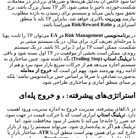
اما سود خالص آن به‌دلیل هزینه‌ها و ضررهای بزرگ‌تر در معاملات
شکست‌خورده، ناچیز یا منفی شود. اگر TP بسیار بزرگ باشد، نرخ
تحقق سود پایین می‌آید و سیستم برای رسیدن به بازده مطلوب،
نیازمند
وین‌ریت
بالاتری خواهد شد. بنابراین TP باید با منطق
استراتژی و
Risk/Reward Ratio
هم‌راستا باشد.
در
برنامه‌نویسی Risk Management در EA
می‌توان TP را ثابت، پویا
یا مرحله‌ای تعریف کرد. برای مثال، در یک سیستم مبتنی بر
شکست، ممکن است TP برابر 2 برابر SL باشد. در یک سیستم
روندی، ممکن است بخشی از موقعیت در TP اول بسته شود و باقی
با
تریلینگ استاپ (Trailing Stop)
نگه داشته شود. چنین ساختاری به
سیستم اجازه می‌دهد هم از حرکات سریع بازار سود ببرد و هم از
ادامه روند بهره‌مند شود. مهم این است که
خروج از معامله
به‌صورت تصادفی یا صرفاً بر اساس حس برنامه‌نویس نباشد؛ بلکه
بر مبنای منطق آماری و ساختاری طراحی شود.
استراتژی‌های پیشرفته: ، و خروج پله‌ای
در EAهای پیشرفته، مدیریت خروج به اندازه مدیریت ورود اهمیت
دارد.
تریلینگ استاپ
ابزاری است که با حرکت قیمت در جهت سود،
حد ضرر را جابه‌جا می‌کند تا بخشی از سود محافظت شود. اما
تریلینگ هم اگر بد پیاده‌سازی شود، می‌تواند سیستم را زود از بازار
خارج کند. برای همین بهتر است منطق آن با
ATR
، ساختار بازار یا