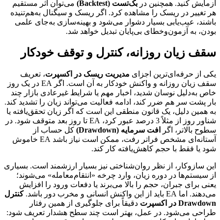
آزمایش کنید. همچنین در
بک‌تست (Backtest)
می‌توان اثر مستقیم
هر تغییر در ریسک را مشاهده کرد. اگر ریسک و سیگنال به‌هم‌تنیده
باشند، عیب‌یابی بسیار دشوار می‌شود و بهینه‌سازی به‌جای علمی
بودن، به آزمون‌وخطای بی‌پایان تبدیل خواهد شد.
سقف زیان روزانه، کنترل و توقف خودکار
یکی از حرفه‌ای‌ترین اجزای
مدیریت ریسک در اکسپرت
، تعریف
سقف زیان روزانه و واکنش خودکار به آن است. اگر EA در یک روز
خاص به‌دلیل نوسان شدید، اخبار مهم یا شرایط غیرعادی بازار چند
بار پشت سر هم ضرر کند، ادامه فعالیت می‌تواند زیان را تشدید کند.
به همین دلیل، یک قانون منطقی این است که اگر زیان تحقق‌یافته یا
شناور روز از مثلاً 3 درصد عبور کرد، EA تا روز بعد متوقف شود. در
سطوح بالاتر، اگر
افت سرمایه (Drawdown)
کل حساب از
آستانه‌ای مشخص فراتر رفت، ممکن است نیاز باشد EA خاموش
شود یا فقط با حجم کاهش‌یافته کار کند.
این سازوکار، از نظر روان‌شناختی نیز بسیار ارزشمند است. بسیاری
از سیستم‌ها در دوره زیان، وارد چرخه «انتقام‌معامله» می‌شوند؛
یعنی برای جبران، حجم را بالا می‌برند یا دفعات ورود را افزایش
می‌دهند. اما EA باید از این واکنش انسانی و مخرب دور باشد.
کنترل
Drawdown در اکسپرت
دقیقاً برای جلوگیری از همین رفتار
طراحی می‌شود. در عمل، بهتر است چند سطح هشدار تعریف شود: