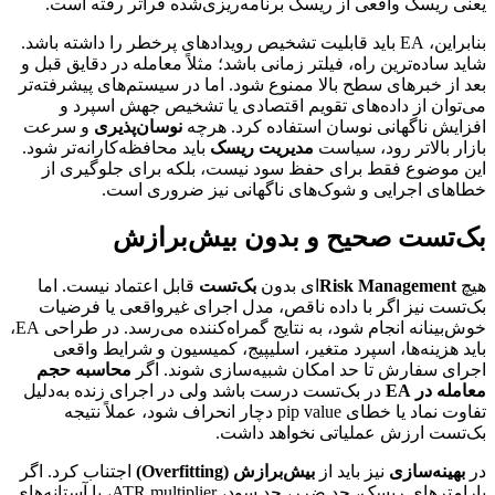
یعنی ریسک واقعی از ریسک برنامه‌ریزی‌شده فراتر رفته است.
بنابراین، EA باید قابلیت تشخیص رویدادهای پرخطر را داشته باشد.
شاید ساده‌ترین راه، فیلتر زمانی باشد؛ مثلاً معامله در دقایق قبل و
بعد از خبرهای سطح بالا ممنوع شود. اما در سیستم‌های پیشرفته‌تر
می‌توان از داده‌های تقویم اقتصادی یا تشخیص جهش اسپرد و
افزایش ناگهانی نوسان استفاده کرد. هرچه
نوسان‌پذیری
و سرعت
بازار بالاتر رود، سیاست
مدیریت ریسک
باید محافظه‌کارانه‌تر شود.
این موضوع فقط برای حفظ سود نیست، بلکه برای جلوگیری از
خطاهای اجرایی و شوک‌های ناگهانی نیز ضروری است.
بک‌تست صحیح و بدون بیش‌برازش
هیچ
Risk Management
‌ای بدون
بک‌تست
قابل اعتماد نیست. اما
بک‌تست نیز اگر با داده ناقص، مدل اجرای غیرواقعی یا فرضیات
خوش‌بینانه انجام شود، به نتایج گمراه‌کننده می‌رسد. در طراحی EA،
باید هزینه‌ها، اسپرد متغیر، اسلیپیج، کمیسیون و شرایط واقعی
اجرای سفارش تا حد امکان شبیه‌سازی شوند. اگر
محاسبه حجم
معامله در EA
در بک‌تست درست باشد ولی در اجرای زنده به‌دلیل
تفاوت نماد یا خطای pip value دچار انحراف شود، عملاً نتیجه
بک‌تست ارزش عملیاتی نخواهد داشت.
در
بهینه‌سازی
نیز باید از
بیش‌برازش (Overfitting)
اجتناب کرد. اگر
پارامترهای ریسک، حد ضرر، حد سود، ATR multiplier، یا آستانه‌های