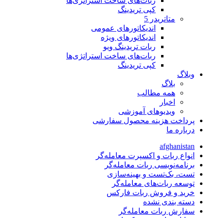
ربات‌های ساخت استراتژی‌ها
کپی تریدینگ
متاتريدر 5
اندیکاتورهای عمومی
اندیکاتورهای ویژه
ربات تریدینگ ویو
ربات‌های ساخت استراتژی‌ها
کپی تریدینگ
وبلاگ
بلاگ
همه مطالب
اخبار
ویدیوهای آموزشی
پرداخت هزینه محصول سفارشی
درباره ما
afghanistan
انواع ربات و اکسپرت معامله‌گر
برنامه‌نویسی ربات معامله‌گر
تست، بک‌تست و بهینه‌سازی
توسعه ربات‌های معامله‌گر
خرید و فروش ربات فارکس
دسته بندی نشده
سفارش ربات معامله‌گر