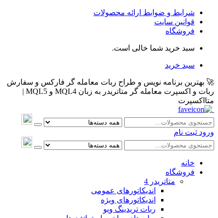
شرایط و ضوابط ارائه محصولات
قوانین سایت
فروشگاه
سبد خرید شما خالی است.
سبد خرید
🚀 بهترین برنامه نویس و طراح ربات معامله گر فارکس و سفارش
ربات و اکسپرت معامله گر متاتریدر به زبان MQL4 و MQL5 |
متااکسپرت
ورود
ثبت نام
خانه
فروشگاه
متاتريدر 4
اندیکاتورهای عمومی
اندیکاتورهای ویژه
ربات تریدینگ ویو