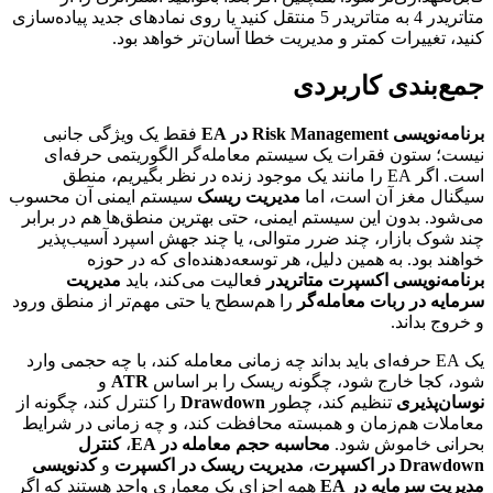
متاتریدر 4 به متاتریدر 5 منتقل کنید یا روی نمادهای جدید پیاده‌سازی
کنید، تغییرات کمتر و مدیریت خطا آسان‌تر خواهد بود.
جمع‌بندی کاربردی
برنامه‌نویسی Risk Management در EA
فقط یک ویژگی جانبی
نیست؛ ستون فقرات یک سیستم معامله‌گر الگوریتمی حرفه‌ای
است. اگر EA را مانند یک موجود زنده در نظر بگیریم، منطق
سیگنال مغز آن است، اما
مدیریت ریسک
سیستم ایمنی آن محسوب
می‌شود. بدون این سیستم ایمنی، حتی بهترین منطق‌ها هم در برابر
چند شوک بازار، چند ضرر متوالی، یا چند جهش اسپرد آسیب‌پذیر
خواهند بود. به همین دلیل، هر توسعه‌دهنده‌ای که در حوزه
برنامه‌نویسی اکسپرت متاتریدر
فعالیت می‌کند، باید
مدیریت
سرمایه در ربات معامله‌گر
را هم‌سطح یا حتی مهم‌تر از منطق ورود
و خروج بداند.
یک EA حرفه‌ای باید بداند چه زمانی معامله کند، با چه حجمی وارد
شود، کجا خارج شود، چگونه ریسک را بر اساس
ATR
و
نوسان‌پذیری
تنظیم کند، چطور
Drawdown
را کنترل کند، چگونه از
معاملات هم‌زمان و همبسته محافظت کند، و چه زمانی در شرایط
بحرانی خاموش شود.
محاسبه حجم معامله در EA
،
کنترل
Drawdown در اکسپرت
،
مدیریت ریسک در اکسپرت
و
کدنویسی
مدیریت سرمایه در EA
همه اجزای یک معماری واحد هستند که اگر