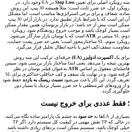
سه رویکرد اصلی برای تعیین
Stop Loss
در EA وجود دارد. در
رویکرد اول، حد ضرر ثابت است؛ مثلاً همیشه 30 پیپ. این روش
ساده، شفاف و برای برخی استراتژی‌ها مناسب است، اما مشکل
آن این است که با شرایط بازار تطبیق ندارد. در بازار آرام، 30 پیپ
ممکن است بیش از حد باشد؛ در بازار پرنوسان، همین مقدار ممکن
است بسیار کوچک باشد و موجب خروج زودهنگام شود. رویکرد
دوم، SL مبتنی بر
ATR
است که با نوسان بازار سازگار می‌شود.
رویکرد سوم، SL ساختارمحور است؛ یعنی حد ضرر پشت حمایت،
مقاومت، سقف/کف اخیر یا ناحیه ابطال تحلیل قرار می‌گیرد.
برای یک
اکسپرت ادوایزر (EA)
حرفه‌ای، ترکیب این سه روش
بهترین نتیجه را می‌دهد. یعنی ابتدا ساختار بازار بررسی شود، سپس
فاصله‌ای معقول بر اساس
ATR
به‌عنوان فیلتر نوسان در نظر
گرفته شود، و در نهایت یک سقف و کف حداقلی/حداکثری برای SL
تعریف گردد. این کار باعث می‌شود
نسبت ریسک به بازده
حفظ شود
و از ورودهای غیرمنطقی با حد ضرر بسیار نزدیک یا بسیار دور
جلوگیری گردد.
؛ فقط عددی برای خروج نیست
بسیاری از EAها به
حد سود
به چشم یک پارامتر ساده نگاه می‌کنند،
در حالی که TP نقش مهمی در کیفیت کل سیستم دارد. اگر TP
خیلی کوچک باشد، سیستم ممکن است بردهای زیادی داشته باشد