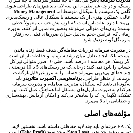
مدیریت سرمایه
پاسخ می‌دهد «با چه مقدار سرمایه، با چه میزان
ریسک، و در چه شرایطی». این سه لایه باید هم‌زمان طراحی شوند.
گاهی یک سیستم با سیگنال متوسط اما
Money Management
عالی، عملکرد بهتری از یک سیستم با سیگنال عالی و ریسک‌پذیری
بی‌محابا دارد. علت این است که فرسایش حساب معمولاً خطی
نیست؛ زیان‌های متوالی می‌توانند به‌صورت نمایی اثر کنند، به‌ویژه
زمانی که افزایش حجم به‌دلیل جبران ضررهای قبلی، به رفتار
مارتینگل‌گونه نزدیک شود.
در
مدیریت سرمایه در ربات معامله‌گر
، هدف فقط زنده ماندن
نیست، بلکه ایجاد تعادل میان رشد سرمایه و حفاظت از آن است.
اگر ریسک هر معامله 1 درصد باشد، حتی 10 ضرر متوالی نیز کل
حساب را نابود نمی‌کند؛ درحالی‌که در ریسک‌های 5 یا 10 درصدی،
چند خطای پی‌درپی می‌تواند حساب را به مرز غیرقابل‌بازگشت
برساند. از منظر طراحی،
برنامه‌نویسی اکسپرت متاتریدر
باید
به‌گونه‌ای باشد که سیگنال، مدیریت معامله، و مدیریت سرمایه
هرکدام به‌صورت ماژول‌های مستقل اما هماهنگ عمل کنند. این
تفکیک، نگهداری کد را ساده‌تر می‌کند و امکان آزمایش، بهینه‌سازی
و خطایابی را بالا می‌برد.
مؤلفه‌های اصلی
یک EA حرفه‌ای باید چند لایه حفاظتی داشته باشد. نخستین لایه،
تعریف دقیق
حد ضرر (Stop Loss)
و
حد سود (Take Profit)
است.