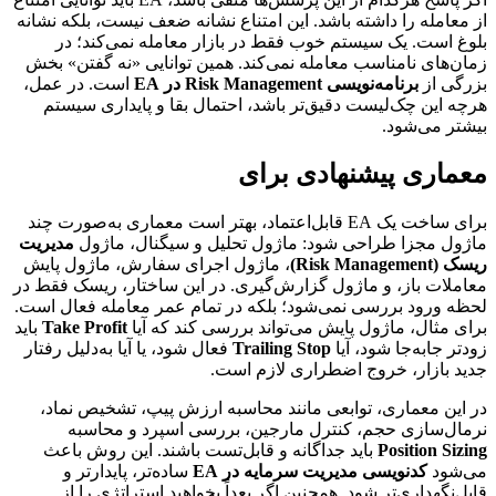
از معامله را داشته باشد. این امتناع نشانه ضعف نیست، بلکه نشانه
بلوغ است. یک سیستم خوب فقط در بازار معامله نمی‌کند؛ در
زمان‌های نامناسب معامله نمی‌کند. همین توانایی «نه گفتن» بخش
بزرگی از
برنامه‌نویسی Risk Management در EA
است. در عمل،
هرچه این چک‌لیست دقیق‌تر باشد، احتمال بقا و پایداری سیستم
بیشتر می‌شود.
معماری پیشنهادی برای
برای ساخت یک EA قابل‌اعتماد، بهتر است معماری به‌صورت چند
ماژول مجزا طراحی شود: ماژول تحلیل و سیگنال، ماژول
مدیریت
ریسک (Risk Management)
، ماژول اجرای سفارش، ماژول پایش
معاملات باز، و ماژول گزارش‌گیری. در این ساختار، ریسک فقط در
لحظه ورود بررسی نمی‌شود؛ بلکه در تمام عمر معامله فعال است.
برای مثال، ماژول پایش می‌تواند بررسی کند که آیا
Take Profit
باید
زودتر جابه‌جا شود، آیا
Trailing Stop
فعال شود، یا آیا به‌دلیل رفتار
جدید بازار، خروج اضطراری لازم است.
در این معماری، توابعی مانند محاسبه ارزش پیپ، تشخیص نماد،
نرمال‌سازی حجم، کنترل مارجین، بررسی اسپرد و محاسبه
Position Sizing
باید جداگانه و قابل‌تست باشند. این روش باعث
می‌شود
کدنویسی مدیریت سرمایه در EA
ساده‌تر، پایدارتر و
قابل‌نگهداری‌تر شود. همچنین اگر بعداً بخواهید استراتژی را از