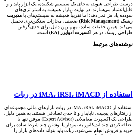
درست طراحی شوند، به‌جای یک سیستم شکننده، یک ابزار پایدار و
قابل‌اعتماد می‌سازند. در نهایت، بازار همیشه به استراتژی‌های
سودده پاداش نمی‌دهد؛ اما تقریباً همیشه به سیستم‌های با
مدیریت
ریسک (Risk Management)
ضعیف، مجازات سنگین‌تری تحمیل
می‌کند. همین حقیقت ساده، مهم‌ترین دلیل برای جدی‌گرفتن
طراحی ریسک در هر
اکسپرت ادوایزر (EA)
است.
نوشته‌های مرتبط
استفاده از iMA، iRSI، iMACD در ربات
استفاده از iMA، iRSI، iMACD در ربات بازارهای مالی مجموعه‌ای
از رفتارهای پیچیده، ناپایدار و تا حدی تصادفی هستند. به همین دلیل،
طراحی یک اکسپرت معاملاتی (Expert Advisor) موفق تنها با
اضافه‌کردن چند اندیکاتور به نمودار یا نوشتن چند شرط ساده برای
خرید و فروش انجام نمی‌شود. ربات باید بتواند داده‌های بازار را