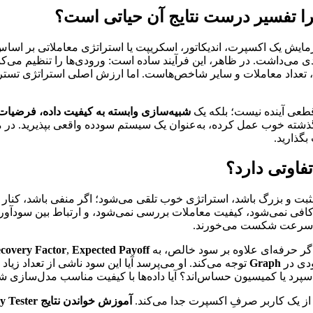
زمایش یک اکسپرت، اندیکاتور، اسکریپت یا استراتژی معاملاتی بر اساس
می‌داشت. در ظاهر، این فرآیند ساده است: ورودی‌ها را تنظیم می‌کنید، 
، تعداد معاملات و سایر شاخص‌هاست. اما ارزش اصلی استراتژی تستر 
طعی آینده نیست؛ بلکه یک
شبیه‌سازی وابسته به کیفیت داده، فرضیا
ه خوب عمل کرده، به‌عنوان یک سیستم سودده واقعی بپذیرید. در مقا
بگذارید.
فاوتی دارد؟
مثبت و بزرگ باشد، استراتژی خوب تلقی می‌شود؛ اگر منفی باشد، کنار
افی نمی‌شود، کیفیت معاملات بررسی نمی‌شود، و ارتباط بین سودآوری 
به‌سرعت شکست می‌خورند.
گر حرفه‌ای علاوه بر سود خالص، به
Expected Payoff
,
covery Factor
ودی در
Graph
توجه می‌کند. او می‌پرسد آیا این سود ناشی از تعداد زی
اسپرد یا کمیسیون حساس‌اند؟ آیا داده‌ها با کیفیت مناسب مدل‌سازی شده‌
ا از یک کاربر صرفِ اکسپرت جدا می‌کند.
آموزش خواندن نتایج Strategy Tester