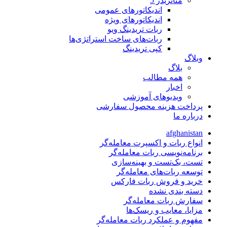
متاتريدر 5
اندیکاتورهای عمومی
اندیکاتورهای ویژه
ربات تریدینگ ویو
ربات‌های ساخت استراتژی‌ها
کپی تریدینگ
وبلاگ
بلاگ
همه مطالب
اخبار
ویدیوهای آموزشی
پرداخت هزینه محصول سفارشی
درباره ما
afghanistan
انواع ربات و اکسپرت معامله‌گر
برنامه‌نویسی ربات معامله‌گر
تست، بک‌تست و بهینه‌سازی
توسعه ربات‌های معامله‌گر
خرید و فروش ربات فارکس
دسته بندی نشده
سفارش ربات معامله‌گر
مزایا، معایب و ریسک‌ها
مفهوم و عملکرد ربات معامله‌گر