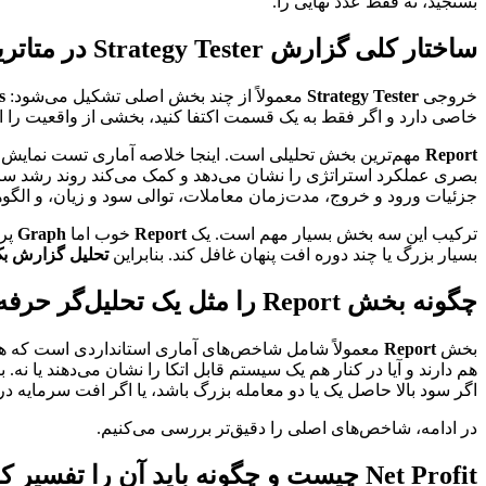
بسنجید، نه فقط عدد نهایی را.
ساختار کلی گزارش Strategy Tester در متاتریدر
خروجی
Strategy Tester
معمولاً از چند بخش اصلی تشکیل می‌شود:
s
خاصی دارد و اگر فقط به یک قسمت اکتفا کنید، بخشی از واقعیت را ا
Report
مهم‌ترین بخش تحلیلی است. اینجا خلاصه آماری تست نمایش د
بصری عملکرد استراتژی را نشان می‌دهد و کمک می‌کند روند رشد سرما
جزئیات ورود و خروج، مدت‌زمان معاملات، توالی سود و زیان، و ا
ترکیب این سه بخش بسیار مهم است. یک
Report
خوب اما
Graph
پرن
بسیار بزرگ یا چند دوره افت پنهان غافل کند. بنابراین
تحلیل گزارش ب
چگونه بخش Report را مثل یک تحلیل‌گر حرفه‌ای بخوانیم؟
بخش
Report
معمولاً شامل شاخص‌های آماری استانداردی است که هرکد
هم دارند و آیا در کنار هم یک سیستم قابل اتکا را نشان می‌دهند یا نه. 
اگر سود بالا حاصل یک یا دو معامله بزرگ باشد، یا اگر افت سرمایه 
در ادامه، شاخص‌های اصلی را دقیق‌تر بررسی می‌کنیم.
Net Profit چیست و چگونه باید آن را تفسیر کرد؟