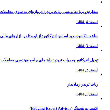
سفارش برنامه نویسی ربات تریدر: دروازه‌ای به سوی معاملات 
اسفند 4, 1404
ساخت اکسپرت بر اساس اندیکاتور: از ایده تا در بازارهای مالی
اسفند 3, 1404
تبدیل اندیکاتور به ربات تریدر: راهنمای جامع مهندسی معاملات 
اسفند 2, 1404
ربات تریدر زمان‌دار
اسفند 1, 1404
اکسپرت هجینگ (Hedging Expert Advisor)