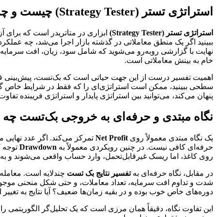
استراتژی تستر (Strategy Tester) چیست و چرا تفسیر درست نتایج آن حیاتی است؟
استراتژی تستر (Strategy Tester)
ابزاری در متاتریدر است که برای آ
ببینید اگر یک منطق معاملاتی در گذشته بازار اجرا می‌شد، چه عملکردی 
نهایت با گزارشی روبه‌رو می‌شوید که شامل سود، زیان، افت سرمایه
خام به بینش معاملاتی است.
اهمیت تفسیر درست از این جهت حیاتی است که بک‌تست، پیش‌بینی ق
سطحی ببینید، ممکن است استراتژی‌ای را که فقط در شرایط خاص گذشت
پنهان می‌کند، می‌توانید بین استراتژی پایدار و استراتژی فریبنده تفاوت 
نگاه مبتدی و حرفه‌ای به خروجی بک‌تست چه ت
یک نگاه مبتدی معمولاً روی
Net Profit
تمرکز می‌کند. اگر عدد نهایی 
حرفه‌ای کافی نیست. در چنین رویکردی معمولاً به
Drawdown
توجه ک
روی کاغذ، اما ریسک غیرقابل‌تحمل، وارد حساب واقعی می‌شوند و 
در مقابل، نگاه حرفه‌ای به
تفسیر نتایج بک تست
چندلایه است. معامله‌
شدت و تداوم افت سرمایه، تعداد معاملات، و حتی شکل منحنی موج
دوره‌های خاص خوب بوده و در بقیه زمان‌ها ضعیف؟ آیا نتایج به تغییر 
این تفاوت نگاه، دقیقاً همان مرزی است که یک تحلیل‌گر الگوریتمی ر