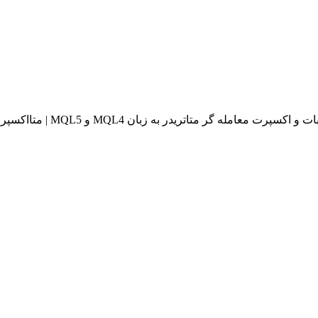
له گر متاتریدر به زبان MQL4 و MQL5 | متااکسپرت