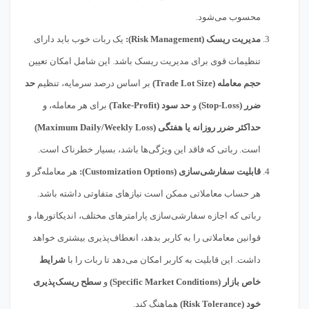
محسوب می‌شود.
مدیریت ریسک (Risk Management):
یک ربات خوب باید دارای
تنظیمات قوی برای مدیریت ریسک باشد. این شامل امکان تعیین
حجم معامله (Trade Lot Size)
بر اساس درصد سرمایه، تنظیم
حد
ضرر (Stop-Loss)
و
حد سود (Take-Profit)
برای هر معامله، و
حداکثر ضرر روزانه یا هفتگی (Maximum Daily/Weekly Loss)
است. رباتی که فاقد این ویژگی‌ها باشد، بسیار خطرناک است.
قابلیت سفارشی‌سازی (Customization Options):
هر معامله‌گر و
هر حساب معاملاتی ممکن است نیازهای متفاوتی داشته باشد.
رباتی که اجازه سفارشی‌سازی پارامترهای مختلف، اندیکاتورها، و
قوانین معاملاتی را به کاربر بدهد، انعطاف‌پذیری بیشتری خواهد
داشت. این قابلیت به کاربر امکان می‌دهد تا ربات را با
شرایط
خاص بازار (Specific Market Conditions)
و
سطح ریسک‌پذیری
خود (Risk Tolerance)
هماهنگ کند.