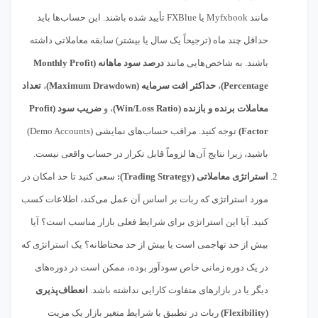
مانند Myfxbook یا FXBlue تأیید شده باشند. این حساب‌ها باید
حداقل چند ماه (ترجیحاً یک سال یا بیشتر) سابقه معاملاتی داشته
باشند. به شاخص‌هایی مانند
درصد سود ماهانه (Monthly Profit
Percentage)
،
حداکثر افت سرمایه (Maximum Drawdown)
،
تعداد
معاملات برنده و بازنده (Win/Loss Ratio)
، و
ضریب سود (Profit
Factor)
توجه کنید. مراقب حساب‌های نمایشی (Demo Accounts)
باشید، زیرا نتایج آن‌ها لزوماً قابل تکرار در حساب واقعی نیست.
استراتژی معاملاتی (Trading Strategy):
سعی کنید تا حد امکان در
مورد استراتژی که ربات بر اساس آن عمل می‌کند، اطلاعات کسب
کنید. آیا این استراتژی برای شرایط فعلی بازار مناسب است؟ آیا
بیش از حد تهاجمی است یا بیش از حد محتاطانه؟ یک استراتژی که
در یک دوره زمانی خاص سودآور بوده، ممکن است در دوره‌های
دیگر یا در بازارهای متفاوت کارایی نداشته باشد.
انعطاف‌پذیری
(Flexibility)
ربات در تطبیق با شرایط متغیر بازار یک مزیت