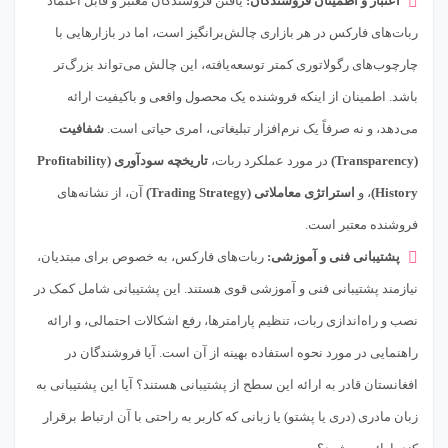
اعتبار و اطمینان فروشندگان:
یافتن فروشندگان معتبر و قابل اعتماد
ربات‌های فارکس در هر بازاری چالش‌برانگیز است، اما در بازارهایی با
چارچوب‌های رگولاتوری کمتر توسعه‌یافته، این چالش می‌تواند بزرگ‌تر
باشد. اطمینان از اینکه فروشنده یک محصول واقعی و باکیفیت ارائه
می‌دهد، و نه صرفاً یک نرم‌افزار تبلیغاتی، امری حیاتی است.
شفافیت
(Transparency)
در مورد عملکرد ربات،
تاریخچه سودآوری (Profitability
History)
، و
استراتژی معاملاتی (Trading Strategy)
آن، از نشانه‌های
فروشنده معتبر است.
پشتیبانی فنی و آموزشی:
ربات‌های فارکس، به خصوص برای مبتدیان،
نیازمند پشتیبانی فنی و آموزشی قوی هستند. این پشتیبانی شامل کمک در
نصب و راه‌اندازی ربات، تنظیم پارامترها، رفع اشکالات احتمالی، و ارائه
راهنمایی در مورد نحوه استفاده بهینه از آن است. آیا فروشندگان در
افغانستان قادر به ارائه این سطح از پشتیبانی هستند؟ آیا این پشتیبانی به
زبان مادری (دری یا پشتو) یا زبانی که کاربر به راحتی با آن ارتباط برقرار