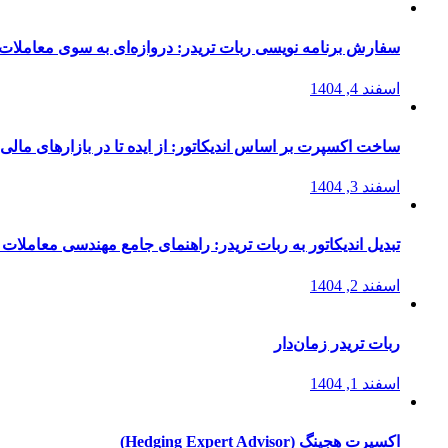
سفارش برنامه نویسی ربات تریدر: دروازه‌ای به سوی معاملات 
اسفند 4, 1404
ساخت اکسپرت بر اساس اندیکاتور: از ایده تا در بازارهای مالی
اسفند 3, 1404
تبدیل اندیکاتور به ربات تریدر: راهنمای جامع مهندسی معاملات 
اسفند 2, 1404
ربات تریدر زمان‌دار
اسفند 1, 1404
اکسپرت هجینگ (Hedging Expert Advisor)