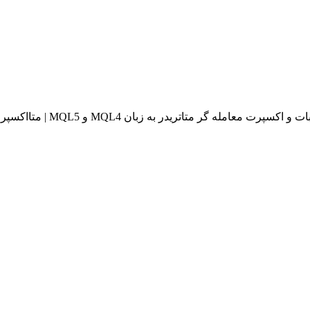
له گر متاتریدر به زبان MQL4 و MQL5 | متااکسپرت