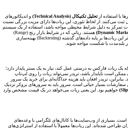
ا با استفاده از
تحلیل تکنیکال (Technical Analysis)
و اندیکاتورهای
 دیدن موقعیت معاملاتی مناسب، دستور خرید (Buy) یا فروش (Sell) را در پلتفرم معاملاتی ثبت می‌کنند. از لحاظ تئوری، این ربات‌ها دارای مزیت بزرگی نسبت
نات تمرکز به دلیل شرایط محیطی مواجه باشد، استفاده از یک سیستم
هستند. رباتی که در شرایط بازار رنج (Range)
عملکرد خوبی دارد، ممکن است در زمان بروز اخبار اقتصادی ناگهانی و نوسانات شدید (High Volatility)، دچار اشتباهات جبران‌ناپذیر شود. اکثر این ربات‌ها بر پایه داده‌های گذشته (Backtesting) بهینه‌سازی
در بلندمدت با شکست مواجه شوند.
ه یک ربات فارکس به درستی عمل کند، نیاز به یک بستر پایدار دارد؛
 ممکن است ناپایدار باشد، تریدر نمی‌تواند ربات را روی لپ‌تاپ
نابراین، تریدر افغان باید هزینه جداگانه‌ای برای خرید یک سرور
 سفارشات بسیار حیاتی است. سرور باید به سرورهای بروکر نزدیک
خواهیم بود. این یعنی ربات می‌خواهد در یک قیمت مشخص وارد
است. بسیاری از وب‌سایت‌ها یا کانال‌های تلگرامی با وعده‌های
ب کاربران طراحی شده‌اند. این ربات‌ها معمولاً با استفاده از استراتژی‌های