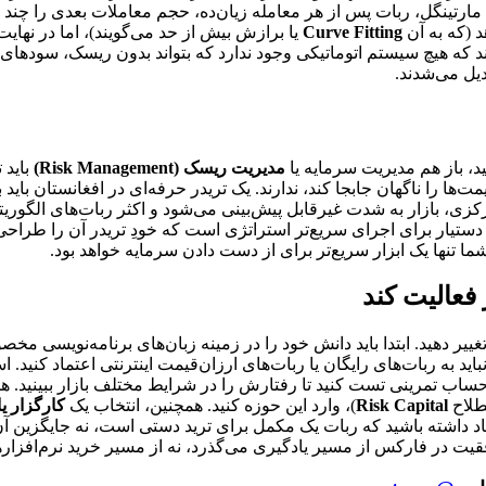
مارتینگل، ربات پس از هر معامله زیان‌ده، حجم معاملات بعدی را چند بر
(که به آن
Curve Fitting
یا برازش بیش از حد می‌گویند)، اما در نها
Margin Cal) می‌کند. کاربران باید بدانند که هیچ سیستم اتوماتیکی وجود ندارد که بتواند
یل می‌شدند.
، باز هم مدیریت سرمایه یا
مدیریت ریسک (Risk Management)
باید 
 را ناگهان جابجا کند، ندارند. یک تریدر حرفه‌ای در افغانستان باید ب
زی، بازار به شدت غیرقابل پیش‌بینی می‌شود و اکثر ربات‌های الگوریتمی
 دستیار برای اجرای سریع‌تر استراتژی است که خودِ تریدر آن را طرا
 فعالیت کند
ً تغییر دهید. ابتدا باید دانش خود را در زمینه زبان‌های برنامه‌نویسی 
گز نباید به ربات‌های رایگان یا ربات‌های ارزان‌قیمت اینترنتی اعتماد کنید
باید ربات را روی یک حساب تمرینی تست کنید تا رفتارش را در شرایط مختلف بازار ب
طلاح
Risk Capital
)، وارد این حوزه کنید. همچنین، انتخاب یک
کارگزار یا برو
یاد داشته باشید که ربات یک مکمل برای ترید دستی است، نه جایگزین آ
قیت در فارکس از مسیر یادگیری می‌گذرد، نه از مسیر خرید نرم‌افزارها