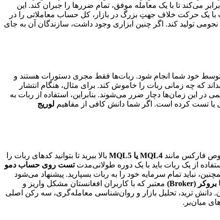
ابر می‌کند تا با یک معامله موفق، تمام ضررها را جبران کند. این
یت با یک حرکت خلاف جهتِ بزرگ در بازار، کل حساب معاملاتی را در
 بدون ریسک، سودهای نجومی تولید کند. اگر چنین ابزاری وجود داشت، سازندگان آن به جای
توسط خود شما انجام شود. ربات‌ها فقط مجری دستورات هستند و
داند که چه زمانی ربات را خاموش کند. برای مثال، هنگام انتشار
 در این زمان‌ها دچار ضرر می‌شوند. بنابراین، استفاده از ربات به
حی یا تست کرده است. اگر شما دانش کافی از مفاهیم
لوریج
مخصوص فارکس مانند
MQL4 یا MQL5
بالا ببرید تا بتوانید کدهای ربات را
. استفاده از یک ربات باید با یک دوره طولانی‌مدت
تست روی حساب دمو
بینید. همچنین، نباید تمام سرمایه خود را به ربات بسپارید. پیشنهاد می‌شود
کر (Broker)
معتبر که با کاربران افغانستان مشکل واریز و
ن. دانش ترید، تحلیل بازار و روان‌شناسی معامله‌گری، سه رکن اصلی
ی میان‌بر.