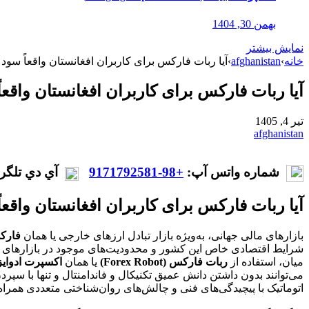
بهمن 30, 1404
نمایش بیشتر
خانه
›
afghanistan
›
آیا ربات فارکس برای کاربران افغانستان واقعاً سود
آیا ربات فارکس برای کاربران افغانستان واقعا
تیر 4, 1405
afghanistan
شماره واتس آپ:
+98-9171792581
آي دي تلگر
آیا ربات فارکس برای کاربران افغانستان واقعا
بازارهای مالی جهانی، به‌ویژه بازار تبادل ارزهای خارجی یا همان
فارکس (
شرایط اقتصادی خاص این کشور و محدودیت‌های موجود در بازارهای کار 
میان، استفاده از
ربات فارکس (Forex Robot)
یا همان
اکسپرت ادوایزر ( Advisor – EA
می‌توانند بدون داشتن دانش عمیق تکنیکال و فاندامنتال و تنها با سپر
اتوماتیک با پیچیدگی‌های فنی و چالش‌های روان‌شناختی متعددی همراه 