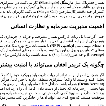
بسیار خطرناک مثل
مارتینگل (Martingale)
کار می‌کنند. در استراتژی 
روش در ظاهر ممکن است چند ماه سودهای کوچک و مداوم نشان دهد 
کمتر از چند دقیقه کال‌مارجین (l
فروش چند دلاری آن به مردم، خودشان به ثروتمندترین افراد جهان تبد
اهمیت مدیریت سرمایه و نظارت انسانی
حتی اگر شما یک ربات فارکس بسیار پیشرفته و حرفه‌ای خریداری کنید
هیچ درکی از شرایط اقتصادی کلان یا اخبار سیاسی که ممکن است قیمت‌ها
داده‌های مهمی مثل
ان‌اف‌پی (NFP)
یا تصمیمات نرخ بهره بانک‌های مرک
معنای “خوابیدن و پول درآوردن” نیست، بلکه به معنای استفاده از یک
(Leverage)
و حد ضرر (Stop Loss) نداشته باشید، ربات فارکس برای شما تنها یک ابزار سریع‌تر برای از دست دادن سرمایه خواهد بود.
چگونه یک تریدر افغان می‌تواند با امنیت بیشتر
اگر همچنان اصرار بر استفاده از ربات دارید، باید رویکرد خود را کاملا
تحلیل کنید و ببینید آیا واقعاً استراتژی منطقی دارند یا خیر. ثانیاً، هر
(Demo Account)
همراه باشد. حداقل ۳ تا ۶ ماه 
تنها بخشی از سرمایه که تحمل از دست دادن کامل آن را دارید (به اص
برداشت ندارد و اسلیپیج کمی دارد، حیاتی است. در نهایت، همواره به 
موفقیت هستند که هیچ کدی نمی‌تواند آن‌ها را جایگزین کند. مسیر موف