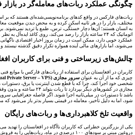
چگونگی عملکرد ربات‌های معامله‌گر در بازار
ربات‌های فارکس در واقع کدهای برنامه‌نویسی‌شده‌ای هستند که بر ا
به انسان هستند؛ آن‌ها دچار خستگی، ترس، طمع یا تردید نمی‌شوند. ب
اتوماتیک که ۲۴ ساعته بازار را رصد می‌کند، روی کاغذ ایده‌آل به نظر می‌رسد. اما نکته اصلی اینجاست که بازارهای مالی بازارهای
می‌شوند، اما بازارهای مالی آینده همواره تکرارِ دقیق گذشته نیست
چالش‌های زیرساختی و فنی برای کاربران افغا
کاربران در افغانستان برای استفاده از ربات‌های فارکس با موانع فنی 
چیزی که ما از آن به عنوان
سرور مجازی (Virtual Private Server – VPS)
شخصی خود اجرا کند، چرا که با قطع شدن اینترنت یا برق، دستورات ربات
مجازی در کشورهای دیگر بپردازد تا ربات بتواند ۲۴ ساعته و بدون وقفه به کار خود ادامه دهد. علاوه بر این، مسئله
باشد تا دستورات در میلی‌ثانیه اجرا شوند. اگر فاصله جغرافیایی سرو
شود، اما به دلیل تأخیر، معامله در قیمتی بسیار بدتر باز می‌شود که می
واقعیت تلخ کلاهبرداری‌ها و ربات‌های رایگان
یکی از بزرگترین خطراتی که کاربران ناآگاه در افغانستان را تهدید می
دروغین مبنی بر سودهای ۱۰۰ درصدی در ماه، ربا