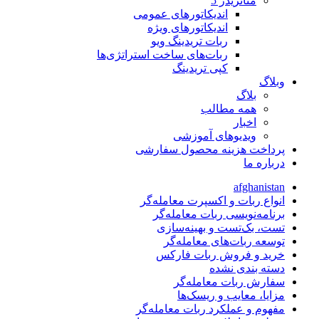
متاتريدر 5
اندیکاتورهای عمومی
اندیکاتورهای ویژه
ربات تریدینگ ویو
ربات‌های ساخت استراتژی‌ها
کپی تریدینگ
وبلاگ
بلاگ
همه مطالب
اخبار
ویدیوهای آموزشی
پرداخت هزینه محصول سفارشی
درباره ما
afghanistan
انواع ربات و اکسپرت معامله‌گر
برنامه‌نویسی ربات معامله‌گر
تست، بک‌تست و بهینه‌سازی
توسعه ربات‌های معامله‌گر
خرید و فروش ربات فارکس
دسته بندی نشده
سفارش ربات معامله‌گر
مزایا، معایب و ریسک‌ها
مفهوم و عملکرد ربات معامله‌گر