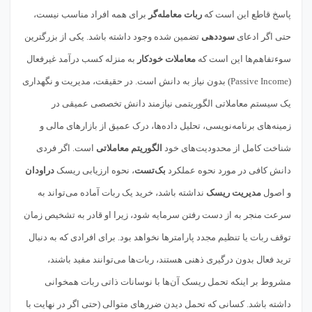
پاسخ قاطع این است که
ربات معامله‌گر
برای همه افراد مناسب نیست،
حتی اگر ادعای
سوددهی
تضمین شده وجود داشته باشد. یکی از بزرگترین
سوءتفاهم‌ها این است که
معاملات خودکار
به منزله کسب درآمد غیرفعال
(Passive Income) بدون نیاز به دانش است. در حقیقت، مدیریت و نگهداری
یک سیستم معاملاتی الگوریتمی نیازمند دانش تخصصی عمیقی در
زمینه‌های برنامه‌نویسی، تحلیل داده‌ها، درک عمیق از بازارهای مالی و
شناخت کامل از محدودیت‌های خود
الگوریتم معاملاتی
است. اگر فردی
دانش کافی در مورد نحوه عملکرد
بک‌تست
، نحوه ارزیابی ریسک
دراودان
و اصول
مدیریت ریسک
نداشته باشد، خرید یک ربات آماده می‌تواند به
سرعت منجر به از دست رفتن سرمایه شود، زیرا او قادر به تشخیص زمان
توقف ربات یا تنظیم مجدد پارامترها نخواهد بود. برای افرادی که به دنبال
ترید فعال بدون درگیری ذهنی هستند، ربات‌ها می‌توانند مفید باشند،
مشروط بر اینکه تحمل ریسک آن‌ها با نوسانات ذاتی ربات همخوانی
داشته باشد. کسانی که تحمل دیدن ضررهای متوالی (حتی اگر در نهایت با