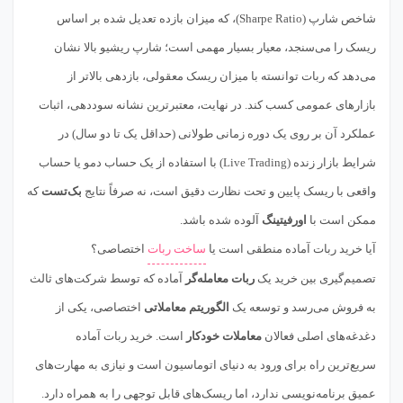
شاخص شارپ (Sharpe Ratio)، که میزان بازده تعدیل شده بر اساس
ریسک را می‌سنجد، معیار بسیار مهمی است؛ شارپ ریشیو بالا نشان
می‌دهد که ربات توانسته با میزان ریسک معقولی، بازدهی بالاتر از
بازارهای عمومی کسب کند. در نهایت، معتبرترین نشانه سوددهی، اثبات
عملکرد آن بر روی یک دوره زمانی طولانی (حداقل یک تا دو سال) در
شرایط بازار زنده (Live Trading) با استفاده از یک حساب دمو یا حساب
واقعی با ریسک پایین و تحت نظارت دقیق است، نه صرفاً نتایج
بک‌تست
که
ممکن است با
اورفیتینگ
آلوده شده باشد.
آیا خرید ربات آماده منطقی است یا
ساخت ربات
اختصاصی؟
تصمیم‌گیری بین خرید یک
ربات معامله‌گر
آماده که توسط شرکت‌های ثالث
به فروش می‌رسد و توسعه یک
الگوریتم معاملاتی
اختصاصی، یکی از
دغدغه‌های اصلی فعالان
معاملات خودکار
است. خرید ربات آماده
سریع‌ترین راه برای ورود به دنیای اتوماسیون است و نیازی به مهارت‌های
عمیق برنامه‌نویسی ندارد، اما ریسک‌های قابل توجهی را به همراه دارد.