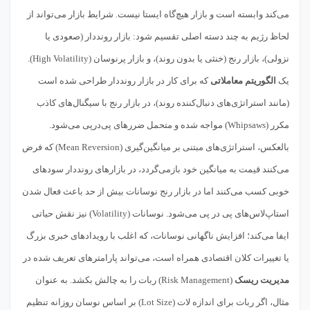
می‌کند وابسته است و بازار هیچ‌گاه ایستا نیست. شرایط بازار می‌تواند از
لحاظ رژیم به چند دسته اصلی تقسیم شود: بازار رونددار (صعودی یا
نزولی)، بازار رنج (خنثی یا بدون روند)، و بازار پرنوسان (High Volatility).
یک
الگوریتم معاملاتی
که برای کار در بازار رونددار طراحی شده است
(مانند استراتژی‌های دنبال‌کننده روند)، در بازار رنج با سیگنال‌های کاذب
مکرر (Whipsaws) مواجه شده و متحمل ضررهای پی‌درپی می‌شود.
بالعکس، استراتژی‌های مبتنی بر میانگین‌گیری (Mean Reversion) که فرض
می‌کنند قیمت به میانگین خود بازمی‌گردد، در بازارهای رونددار سودهای
خوبی کسب می‌کنند اما در بازار رنج نوسانات بیش از حد باعث فعال شدن
استاپ‌لاس‌های پی در پی می‌شود. نوسانات (Volatility) نیز نقش حیاتی
ایفا می‌کند؛ افزایش ناگهانی نوسانات، که اغلب با رویدادهای خبری بزرگ
یا تغییرات کلان اقتصادی همراه است، می‌تواند پارامترهای تعریف شده در
مدیریت ریسک
(Risk Management) ربات را به چالش بکشد. به عنوان
مثال، اگر ربات برای اندازه لات (Lot Size) بر اساس نوسان روزانه تنظیم