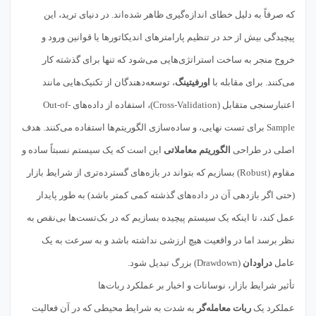
که صرفاً به دلیل خطای اندازه‌گیری ظاهر شده‌اند. در دنیای ترید، این
پیچیدگی بیش از حد در تنظیم پارامترهای اندیکاتورها یا قوانین ورود و
خروج منجر به ساخت استراتژی‌هایی می‌شود که تنها برای گذشته کار
می‌کنند. برای مقابله با
اورفیتینگ
، توسعه‌دهندگان از تکنیک‌هایی مانند
اعتبارسنجی متقابل (Cross-Validation)، استفاده از داده‌های Out-of-
Sample برای تست نهایی، و ساده‌سازی الگوریتم‌ها استفاده می‌کنند. هدف
اصلی در طراحی
الگوریتم معاملاتی
این است که یک سیستم نسبتاً ساده و
مقاوم (Robust) بسازیم که بتواند در بازه‌های گسترده‌تری از شرایط بازار
(حتی اگر بازدهی آن در داده‌های گذشته کمی کمتر باشد) به طور پایدار
عمل کند، تا اینکه یک سیستم پیچیده بسازیم که در بک‌تست‌ها بی‌نقص به
نظر برسد اما در واقعیت هیچ ارزشی نداشته باشد و به سرعت به یک
عامل
دراودان
(Drawdown) بزرگ تبدیل شود.
تأثیر شرایط بازار، نوسانات و اخبار بر عملکرد ربات‌ها
عملکرد یک
ربات معامله‌گر
به شدت به شرایط محیطی که در آن فعالیت