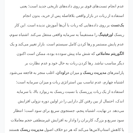
عدم انجام تست‌های قوی بر روی داده‌های تاریخی جدید است؛ یعنی
استفاده از ربات در بازار واقعی بلافاصله پس از خرید، بدون انجام
بک‌تست
بر روی داده‌هایی که ربات با آن‌ها آموزش ندیده است. این کار
ریسک
اورفیتینگ
را مستقیماً به سرمایه واقعی منتقل می‌کند. اشتباه سوم،
عدم پایش مستمر و رها کردن کامل سیستم است. بازار تغییر می‌کند و یک
الگوریتم معاملاتی
که شش ماه پیش سودده بوده، ممکن است اکنون
دیگر مناسب نباشد. رها کردن ربات به حال خود و عدم نظارت بر
پارامترهای
مدیریت ریسک
و میزان
دراودان
، اغلب منجر به فاجعه می‌شود.
اشتباه چهارم، عدم تناسب بین استراتژی ربات و میزان سرمایه است؛
استفاده از یک ربات پرریسک با نسبت ریسک به ریوارد بالا، با سرمایه
اندک، احتمال از بین رفتن کل دارایی را در اولین دوره نزولی افزایش
می‌دهد. در نهایت، اشتباه پنجم، جستجوی سریع برای سود است؛ انتظار
سود سریع و بزرگ، کاربران را وادار به افزایش غیرمنطقی حجم معاملات
یا کاهش استاپ‌لاس‌ها می‌کند که هر دو خلاف اصول
مدیریت ریسک
هستند