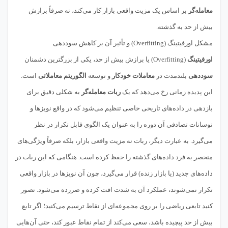
معامله‌گر
بر اساس یک مزیت واقعی بازار کار می‌کند، نه صرفاً برازش
بیش از حد به گذشته.
مشکل اورفیتینگ (Overfitting) و تأثیر آن بر کاهش سوددهی
اورفیتینگ
(Overfitting) یا برازش بیش از حد، یکی از بزرگترین دشمنان
سوددهی
بلندمدت در
معاملات خودکار
و توسعه
الگوریتم معاملاتی
است.
این پدیده زمانی رخ می‌دهد که یک
ربات معامله‌گر
به شکلی دقیق برای
بازدهی در داده‌های تاریخی خاصی تنظیم می‌شود که در واقع نویزها و
نوسانات تصادفی آن دوره را به عنوان یک الگوی قابل تکرار در نظر
می‌گیرد. به عبارت دیگر، ربات نه مزیت واقعی بازار، بلکه صرفاً ویژگی‌های
منحصر به فرد داده‌های گذشته را حفظ کرده است. هنگامی که این ربات در
داده‌های جدید (یا بازار زنده) قرار می‌گیرد، چون آن نویزها در بازار واقعی
تکرار نمی‌شوند، عملکرد آن به شدت افت کرده و ضررده می‌شود. تصور
کنید تابعی ریاضی را بر روی مجموعه‌ای از نقاط ترسیم می‌کنید؛ اگر تابع
بیش از حد پیچیده باشد، سعی می‌کند از تمام نقاط عبور کند، حتی آن‌هایی