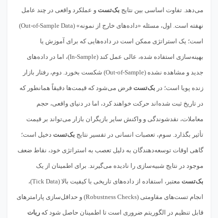
می‌دهد. تفاوت اساسی بین نتایج
بک‌تست
و عملکرد واقعی در چند عامل
نهفته است. اول، مسئله «داده‌های خارج از نمونه» (Out-of-Sample Data)
است؛ یک استراتژی ممکن است در داده‌هایی که برای آموزش یا
بهینه‌سازی استفاده شده، عالی عمل کند (In-Sample)، اما در داده‌های
جدید و مشاهده نشده (Out-of-Sample) شکست بخورد. دوم، رفتار بازار
زنده پویا است؛ در
بک‌تست
فرض می‌شود که قیمت‌ها دقیقاً همانطور که
در تاریخ ثبت شده‌اند حرکت خواهند کرد، اما در دنیای واقعی، حجم
معاملات، نقدشوندگی و واکنش سایر بازیگران بازار می‌تواند بر قیمت
تأثیر بگذارد. سوم، تعصبات انسانی در تفسیر نتایج
بک‌تست
دخیل است؛
گاهی اوقات توسعه‌دهندگان به دلیل تعصب به استراتژی خود، نقاط ضعف
موجود در نتایج شبیه‌سازی را نادیده می‌گیرند. برای اطمینان از یک
بک‌تست
معتبر، استفاده از داده‌های تاریخی با کیفیت بالا (Tick Data)،
انجام تست‌های مقاومتی (Robustness Checks) و حداقل‌سازی پارامترهای
قابل تنظیم در الگوریتم ضروری است تا اطمینان حاصل شود که
ربات