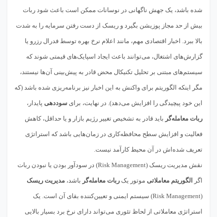
شده باشد، یک جهش ناگهانی در نوسانات ممکن است باعث شود ربات
بیش از حد مجاز پوزیشن بگیرد و ریسک از دست رفتن سرمایه را به شدت
بالا ببرد. اخبار اقتصادی مهم، مانند اعلام نرخ بهره توسط فدرال رزرو یا
گزارش‌های اشتغال، می‌توانند باعث ایجاد اسپایک‌های قیمتی شوند که
سیستم‌های مبتنی بر تحلیل تکنیکال محض قادر به پیش‌بینی آن‌ها نیستند،
مگر اینکه الگوریتم برای واکنش به این اخبار نیز برنامه‌ریزی شده باشد (که
این خود پیچیدگی را افزایش می‌دهد). در نهایت، برای
سوددهی
پایدار،
ربات معامله‌گر
باید قادر به تشخیص تغییر رژیم بازار و یا حداقل، کاهش
فعالیت و افزایش سطح محافظه‌کاری در زمان‌هایی باشد که استراتژی
تعریف شده‌اش در آن محیط کارآمد نیست.
نقش مدیریت ریسک (Risk Management) در سودآور بودن یا نبودن ربات
اگر
الگوریتم معاملاتی
موتور یک
ربات معامله‌گر
باشد،
مدیریت ریسک
(Risk Management) سیستم ایمنی و تعیین‌کننده بقای آن است. یک
استراتژی معاملاتی از لحاظ تئوری می‌تواند دارای نرخ برد بسیار بالایی