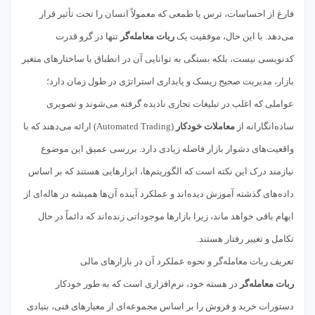
فارغ از احساسات، ترس یا طمعی که معمولاً انسان را تحت تأثیر قرار
می‌دهد. با این حال، موفقیت یک
ربات معامله‌گر
تنها در گرو قدرت
کدنویسی نیست، بلکه بستگی به توانایی آن در انطباق با ساختارهای متغیر
بازار، مدیریت صحیح ریسک و پایداری استراتژی در طول زمان دارد؛
عواملی که اغلب در تبلیغات تجاری نادیده گرفته می‌شوند و تصویری
ساده‌انگارانه از
معاملات خودکار
(Automated Trading) ارائه می‌دهند که با
واقعیت‌های دشوار بازار فاصله زیادی دارد. بررسی عمیق این موضوع
نیازمند درک این نکته است که الگوریتم‌ها، ابزارهایی هستند که بر اساس
داده‌های گذشته آموزش دیده‌اند و عملکرد آینده آن‌ها همیشه در هاله‌ای از
ابهام باقی خواهد ماند، زیرا بازارها موجوداتی زنده‌اند که دائماً در حال
تکامل و تغییر رفتار هستند.
تعریف ربات معامله‌گر و نحوه عملکرد آن در بازارهای مالی
ربات معامله‌گر
در هسته خود، نرم‌افزاری است که به طور خودکار
دستورات خرید و فروش را بر اساس مجموعه‌ای از معیارهای فنی، بنیادی