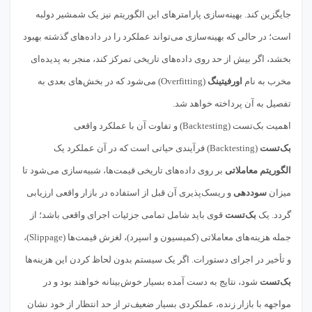
جایگزین کند. بهینه‌سازی پارامترهای این الگوریتم نیز یک شمشیر دولبه
است؛ در حالی که بهینه‌سازی می‌تواند عملکرد را در داده‌های گذشته بهبود
بخشد، اگر بیش از حد روی داده‌های تاریخی تمرکز کند، منجر به پدیده‌ای
مخرب به نام
اورفیتینگ
(Overfitting) می‌شود که در بخش‌های بعدی به
تفصیل به آن پرداخته خواهد شد.
اهمیت بک‌تست (Backtesting) و تفاوت آن با عملکرد واقعی
بک‌تست
(Backtesting) فرآیندی حیاتی است که در آن عملکرد یک
الگوریتم معاملاتی
بر روی داده‌های تاریخی قیمت‌ها، شبیه‌سازی می‌شود تا
میزان
سوددهی
و ریسک‌پذیری آن قبل از استفاده در بازار واقعی ارزیابی
گردد. یک
بک‌تست
قوی باید شامل تمامی جزئیات اجرای واقعی باشد؛ از
جمله هزینه‌های معاملاتی (کمیسیون و اسپرد)، لغزش قیمت‌ها (Slippage)،
و تأخیر در اجرای دستورات. اگر یک سیستم بدون لحاظ کردن این هزینه‌ها
بک‌تست
شود، نتایج به دست آمده بسیار خوش‌بینانه خواهند بود و در
مواجهه با بازار زنده، عملکردی بسیار ضعیف‌تر از حد انتظار از خود نشان