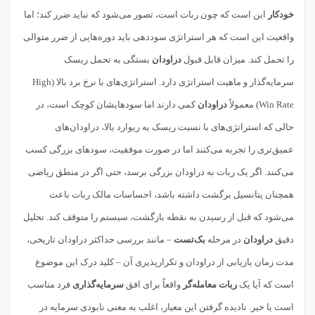
خودکار
این است که چون ربات است، تصور می‌شود که نباید ضرر کند؛ اما
واقعیت این است که هر استراتژی سوددهی باید دوره‌هایی از ضرر متوالی
را تحمل کند. میزان قابل قبول
دراودان
بستگی به تحمل ریسک
سرمایه‌گذار و ماهیت استراتژی دارد. استراتژی‌های با نرخ برد بالا (High
Win Rate) معمولاً
دراودان
کمی دارند اما سودهایشان کوچک است، در
حالی که استراتژی‌های با نسبت ریسک به ریوارد بالا، دراودان‌های
عمیق‌تری را تجربه می‌کنند اما در صورت موفقیت، سودهای بزرگی کسب
می‌کنند. اگر یک ربات به دراودان بزرگی برسد، حتی اگر در منطق ریاضی
همچنان پتانسیل برگشت داشته باشد، احساسات مالک ربات باعث
می‌شود که قبل از رسیدن به نقطه بازگشت، سیستم را متوقف کند. تحلیل
دقیق
دراودان
در مرحله
بک‌تست
– مانند بررسی حداکثر دراودان تاریخی،
مدت زمان بازیابی از دراودان و تکرارپذیری آن – کلید درک این موضوع
است که آیا یک
ربات معامله‌گر
واقعاً برای افق
سرمایه‌گذاری
فرد مناسب
است یا خیر. نادیده گرفتن این معیار، اغلب به معنی نابودی سرمایه در