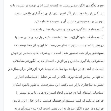
سرمایه‌گذاری
الگوریتمی بیشتر به کیفیت استراتژی نهفته در پشت ربات
بستگی دارد تا خود ابزار. اگر استراتژی دارای لبه آماری واقعی نباشد،
بهترین برنامه‌نویسی دنیا نیز آن را سودده نخواهد کرد.
آینده معاملات الگوریتمی و سوددهی ربات‌ها در بلندمدت
آینده
معاملات خودکار
(Automated Trading) در بازارهای مالی نه تنها
روشن، بلکه اجتناب‌ناپذیر به نظر می‌رسد، اما این بدان معنا نیست که
سوددهی
برای همه تضمین شده است. با پیشرفت‌های مستمر در هوش
مصنوعی، یادگیری ماشین و پردازش داده‌های کلان،
الگوریتم معاملاتی
نسل‌های آینده قادر خواهند بود مدل‌های پیچیده‌تری از رفتار بازار بسازند و
نه تنها بر اساس اندیکاتورها، بلکه بر اساس تحلیل احساسات اخبار و
تغییرات ساختاری بازار عمل کنند. این پیشرفت‌ها به طور بالقوه امکان
شناسایی لبه‌های آماری جدید و ایجاد استراتژی‌هایی با ثبات بیشتر را
فراهم می‌کند که کمتر مستعد
اورفیتینگ
هستند. با این حال، این رقابت
فزاینده در حوزه الگوریتم‌ها، به این معنی است که «لبه» سودآوری به