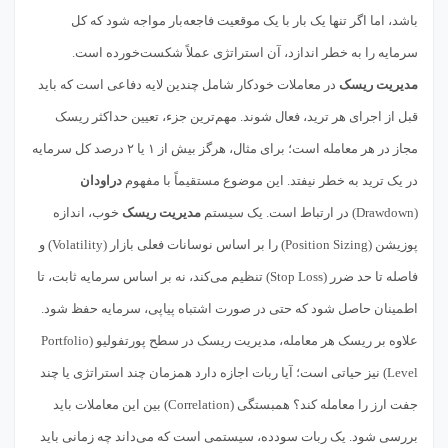
باشد، اما اگر تنها یک بار با یک موقعیت فاجعه‌بار مواجه شود که کل
سرمایه را به خطر اندازد، آن استراتژی عملاً شکست‌خورده است.
مدیریت ریسک
در معاملات خودکار شامل چندین لایه دفاعی است که باید
قبل از اجرای هر ترید، فعال شوند. مهم‌ترین جزء، تعیین حداکثر ریسک
مجاز در هر معامله است؛ برای مثال، هرگز بیش از ۱ یا ۲ درصد کل سرمایه
در یک ترید به خطر نیفتد. این موضوع مستقیماً با مفهوم
دراودان
(Drawdown) در ارتباط است. یک سیستم
مدیریت ریسک
خوب، اندازه
پوزیشن (Position Sizing) را بر اساس نوسانات فعلی بازار (Volatility) و
فاصله تا حد ضرر (Stop Loss) تنظیم می‌کند، نه بر اساس سرمایه ثابت، تا
اطمینان حاصل شود که حتی در صورت اشتباه پیاپی، سرمایه حفظ شود.
علاوه بر ریسک هر معامله، مدیریت ریسک در سطح پورتفولیو (Portfolio
Level) نیز حیاتی است؛ آیا ربات اجازه دارد همزمان چند استراتژی یا چند
جفت ارز را معامله کند؟ همبستگی (Correlation) بین این معاملات باید
بررسی شود. یک ربات سودده، سیستمی است که می‌داند چه زمانی باید