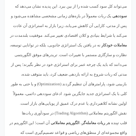
می‌تواند کل سود کسب شده را از بین ببرد. این پدیده نشان می‌دهد که
سوددهی
یک ربات معمولاً در بازه‌های زمانی مشخصی مشاهده می‌شود و
پس از مدتی، کارایی آن کاهش می‌یابد، زیرا بازار به استراتژی آن عادت
می‌کند یا شرایط بنیادی و کلان اقتصادی تغییر می‌کند. موفقیت بلندمدت در
معاملات خودکار
نه در یافتن یک استراتژی جادویی، بلکه در توانایی توسعه،
نظارت و سازگاری مستمر با تغییرات است. تریدرهای موفق الگوریتمی
می‌دانند که باید یک چرخه عمر برای استراتژی خود در نظر بگیرند؛ پس از
مدتی که ربات شروع به ارائه بازدهی ضعیف کرد، باید متوقف شده،
بازبینی شود، پارامترهای آن تنظیم گردند (Optimization) و یا حتی به طور
کلی با یک استراتژی جدید جایگزین شود. ادعای سوددهی دائمی، معمولاً
اولین نشانه کلاهبرداری یا عدم درک عمیق از پویایی‌های بازار است.
نقش الگوریتم معاملاتی (Trading Algorithm) در سودآوری ربات‌ها
قلب تپنده هر
ربات معامله‌گر
،
الگوریتم معاملاتی
آن است؛ این الگوریتم در
واقع مجموعه‌ای از منطق‌های ریاضی و قواعد تصمیم‌گیری است که