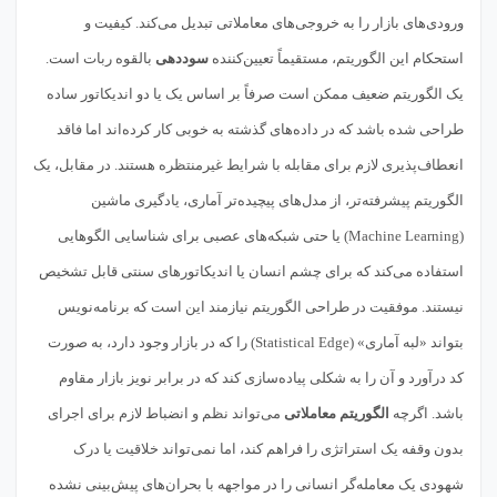
ورودی‌های بازار را به خروجی‌های معاملاتی تبدیل می‌کند. کیفیت و
استحکام این الگوریتم، مستقیماً تعیین‌کننده
سوددهی
بالقوه ربات است.
یک الگوریتم ضعیف ممکن است صرفاً بر اساس یک یا دو اندیکاتور ساده
طراحی شده باشد که در داده‌های گذشته به خوبی کار کرده‌اند اما فاقد
انعطاف‌پذیری لازم برای مقابله با شرایط غیرمنتظره هستند. در مقابل، یک
الگوریتم پیشرفته‌تر، از مدل‌های پیچیده‌تر آماری، یادگیری ماشین
(Machine Learning) یا حتی شبکه‌های عصبی برای شناسایی الگوهایی
استفاده می‌کند که برای چشم انسان یا اندیکاتورهای سنتی قابل تشخیص
نیستند. موفقیت در طراحی الگوریتم نیازمند این است که برنامه‌نویس
بتواند «لبه آماری» (Statistical Edge) را که در بازار وجود دارد، به صورت
کد درآورد و آن را به شکلی پیاده‌سازی کند که در برابر نویز بازار مقاوم
باشد. اگرچه
الگوریتم معاملاتی
می‌تواند نظم و انضباط لازم برای اجرای
بدون وقفه یک استراتژی را فراهم کند، اما نمی‌تواند خلاقیت یا درک
شهودی یک معامله‌گر انسانی را در مواجهه با بحران‌های پیش‌بینی نشده