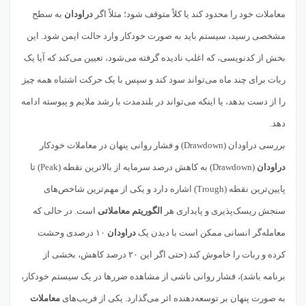
معاملات خود را محدود کند یا کلاً متوقف شود؛ مثلاً اگر
دراودان
به سطح
مشخصی رسید، سیستم باید به صورت خودکار وارد حالت ایمن شود. این
بخش از کدنویسی، که اغلب نادیده گرفته می‌شود، تعیین می‌کند که آیا یک
ربات برای چند ماه می‌تواند سود کند و سپس با یک حرکت اشتباه همه چیز
را از دست بدهد، یا اینکه می‌تواند در بلندمدت با رشد ملایم و پیوسته ادامه
دهد.
بررسی دراو‌دان (Drawdown) و فشار روانی پنهان در معاملات خودکار
دراودان
(Drawdown) به کاهش درصد سرمایه از بالاترین نقطه (Peak) تا
پایین‌ترین نقطه (Trough) اشاره دارد و یکی از مهم‌ترین شاخص‌های
سنجش ریسک‌پذیری و پایداری هر
الگوریتم معاملاتی
است. در حالی که
معامله‌گر انسانی ممکن است با دیدن یک
دراودان
۱۰ درصدی وحشت
کرده و ربات را خاموش کند (حتی اگر این ۲۰ درصد کاهش، بخشی از
برنامه باشد)، فشار روانی ناشی از مشاهده ضررها در یک سیستم خودکار،
به صورت پنهان بر توسعه‌دهنده اثر می‌گذارد. یکی از فریب‌های
معاملات