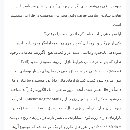
سودده تلقی می‌شود، حتی اگر نرخ برد آن کمتر از ۵۰ درصد باشد. این
تفاوت بنیادین، نیازمند تعریف دقیق معیارهای موفقیت در طراحی سیستم
است.
آیا سوددهی ربات معامله‌گر دائمی است یا موقتی؟
یکی از بزرگترین توهماتی که پیرامون
ربات معامله‌گر
وجود دارد، ایده
سوددهی نامحدود و دائمی است. در واقعیت، هیچ
الگوریتم معاملاتی
وجود
ندارد که بتواند در تمامی شرایط بازار، از روند صعودی شدید (Bull
Market) تا بازار خنثی (Sideways) و حتی در زمان‌های بسیار نوسانی، به
طور مداوم سود کسب کند. بازارهای مالی ذاتاً پویا هستند و ساختار آن‌ها
دائماً در حال تغییر است؛ آنچه امروز به عنوان یک الگوریتم کارآمد شناخته
می‌شود، ممکن است با تغییر رژیم بازار (Market Regime Shift)، ناکارآمد
شود. برای مثال، یک استراتژی دنبال‌کننده روند (Trend Following) که در
بازارهای دارای روند قوی عملکردی بی‌نظیر دارد، در بازارهای رنج (Range-
bound Markets) دچار ضررهای مکرر و کوچک خواهد شد که مجموع آن‌ها