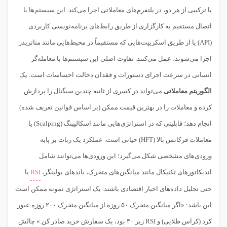
یا ترکیبی از هر دو، در پلتفرم‌های معاملاتی اجرا می‌کند. این سیستم‌ها با
اتصال مستقیم به کارگزاری از طریق رابط‌های برنامه‌نویسی کاربردی
(API) یا از طریق اسکریپت‌هایی که مستقیماً در محیط‌هایی مانند متاتریدر
اجرا می‌شوند، عمل می‌کنند. تفاوت اصلی این سیستم‌ها با معامله‌گر
انسانی در سرعت اجرای دستورات و فقدان دخالت احساسات است. یک
الگوریتم معاملاتی
می‌تواند در کسری از ثانیه چندین سیگنال را پردازش
کرده و معاملات را در بهترین قیمت ممکن (بر اساس قوانین تعریف شده)
انجام دهد؛ قابلیتی که در استراتژی‌هایی مانند اسکالپینگ (Scalping) یا
معاملات فرکانس بالا (HFT) حیاتی است. عملکرد یک ربات بر پایه
ورودی‌های مشخصی شکل می‌گیرد؛ این ورودی‌ها می‌توانند شامل
اندیکاتورهای تکنیکال مانند میانگین‌های متحرک، باندهای بولینگر،
RSI
یا
حتی تحلیل داده‌های اخبار اقتصادی باشند. یک استراتژی نمونه ممکن است
این باشد: «اگر میانگین متحرک ۵۰ روزه از میانگین متحرک ۲۰۰ روزه عبور
کرد (کراس طلایی) و RSI زیر ۳۰ بود، یک سفارش خرید صادر کن.» چالش