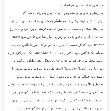
و به طور قطع به ضرر می‌انجامند.
معیارهای واقعی برای تشخیص سودده بودن یک ربات معامله‌گر
برای تشخیص اینکه یک
ربات معامله‌گر
واقعاً
سودده
است یا خیر، باید از
معیارهای ساده و سطحی مانند سود تجمعی فریبنده دوری کرد و به سراغ
تحلیل‌های آماری دقیق رفت. مهم‌ترین معیار، شاخص فاکتور سود (Profit
Factor) است که از تقسیم کل سود ناخالص بر کل ضرر ناخالص به دست
می‌آید. یک فاکتور سود بالاتر از ۱.۷۵ تا ۲.۰، نشان‌دهنده یک استراتژی قوی
است. معیار دوم، حداکثر
دراودان
(Maximum Drawdown) در ترکیب با
زمان بازیابی (Recovery Time) است. یک ربات سودده باید بتواند پس از
رسیدن به حداکثر
دراودان
قابل قبول (مثلاً ۲۰ درصد)، در مدت زمانی
معقول (مثلاً چند ماه) به اوج سرمایه بازگردد. نرخ برد (Win Rate) به تنهایی
معیار خوبی نیست؛ یک ربات با نرخ برد ۴۰ درصد اما با میانگین سود هر
ترید مثبت (مثلاً ۱ به ۳ در ریسک به ریوارد) بسیار بهتر از رباتی با نرخ برد
۸۰ درصد و میانگین ضرر هر ترید بسیار بزرگتر از میانگین سود است.