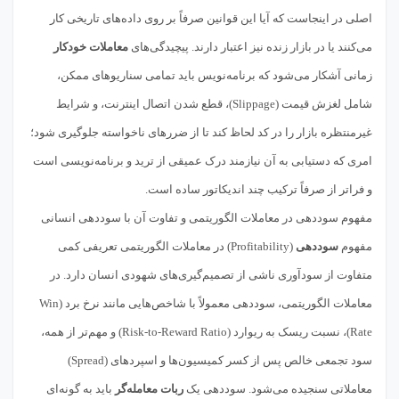
اصلی در اینجاست که آیا این قوانین صرفاً بر روی داده‌های تاریخی کار
می‌کنند یا در بازار زنده نیز اعتبار دارند. پیچیدگی‌های
معاملات خودکار
زمانی آشکار می‌شود که برنامه‌نویس باید تمامی سناریوهای ممکن،
شامل لغزش قیمت (Slippage)، قطع شدن اتصال اینترنت، و شرایط
غیرمنتظره بازار را در کد لحاظ کند تا از ضررهای ناخواسته جلوگیری شود؛
امری که دستیابی به آن نیازمند درک عمیقی از ترید و برنامه‌نویسی است
و فراتر از صرفاً ترکیب چند اندیکاتور ساده است.
مفهوم سوددهی در معاملات الگوریتمی و تفاوت آن با سوددهی انسانی
مفهوم
سوددهی
(Profitability) در معاملات الگوریتمی تعریفی کمی
متفاوت از سودآوری ناشی از تصمیم‌گیری‌های شهودی انسان دارد. در
معاملات الگوریتمی، سوددهی معمولاً با شاخص‌هایی مانند نرخ برد (Win
Rate)، نسبت ریسک به ریوارد (Risk-to-Reward Ratio) و مهم‌تر از همه،
سود تجمعی خالص پس از کسر کمیسیون‌ها و اسپردهای (Spread)
معاملاتی سنجیده می‌شود. سوددهی یک
ربات معامله‌گر
باید به گونه‌ای