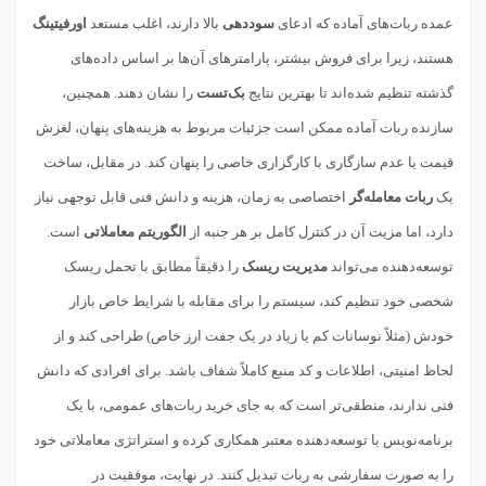
عمده ربات‌های آماده که ادعای
سوددهی
بالا دارند، اغلب مستعد
اورفیتینگ
هستند، زیرا برای فروش بیشتر، پارامترهای آن‌ها بر اساس داده‌های
گذشته تنظیم شده‌اند تا بهترین نتایج
بک‌تست
را نشان دهند. همچنین،
سازنده ربات آماده ممکن است جزئیات مربوط به هزینه‌های پنهان، لغزش
قیمت یا عدم سازگاری با کارگزاری خاصی را پنهان کند. در مقابل، ساخت
یک
ربات معامله‌گر
اختصاصی به زمان، هزینه و دانش فنی قابل توجهی نیاز
دارد، اما مزیت آن در کنترل کامل بر هر جنبه از
الگوریتم معاملاتی
است.
توسعه‌دهنده می‌تواند
مدیریت ریسک
را دقیقاً مطابق با تحمل ریسک
شخصی خود تنظیم کند، سیستم را برای مقابله با شرایط خاص بازار
خودش (مثلاً نوسانات کم یا زیاد در یک جفت ارز خاص) طراحی کند و از
لحاظ امنیتی، اطلاعات و کد منبع کاملاً شفاف باشد. برای افرادی که دانش
فنی ندارند، منطقی‌تر است که به جای خرید ربات‌های عمومی، با یک
برنامه‌نویس یا توسعه‌دهنده معتبر همکاری کرده و استراتژی معاملاتی خود
را به صورت سفارشی به ربات تبدیل کنند. در نهایت، موفقیت در