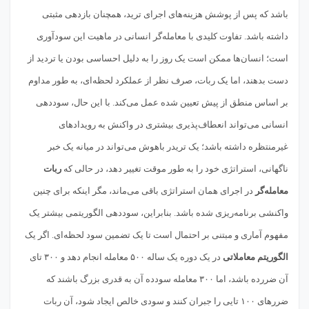
باشد که پس از پوشش هزینه‌های اجرای ترید، همچنان بازدهی مثبتی
داشته باشد. تفاوت کلیدی با معامله‌گر انسانی در ماهیت این سودآوری
است؛ انسان‌ها ممکن است یک روز را به دلیل احساسی بودن یا تردید از
دست بدهند، اما یک ربات، صرف نظر از عملکرد لحظه‌ای، به طور مداوم
بر اساس منطق از پیش تعیین شده عمل می‌کند. با این حال، سوددهی
انسانی می‌تواند انعطاف‌پذیری بیشتری در واکنش به رویدادهای
غیرمنتظره داشته باشد؛ یک تریدر باهوش می‌تواند در میانه یک خبر
ناگهانی، استراتژی خود را به طور موقت تغییر دهد، در حالی که
ربات
معامله‌گر
در اجرای همان استراتژی باقی می‌ماند، مگر اینکه برای چنین
واکنشی برنامه‌ریزی شده باشد. بنابراین، سوددهی الگوریتمی بیشتر یک
مفهوم آماری و مبتنی بر احتمال است تا یک تضمین سود لحظه‌ای. اگر یک
الگوریتم معاملاتی
در یک دوره یک ساله ۵۰۰ معامله انجام دهد و ۳۰۰ تای
آن ضررده باشد، اما ۳۰۰ معامله سودده آن به قدری بزرگ باشند که
ضررهای ۱۰۰ تایی را جبران کنند و سودی خالص ایجاد شود، آن ربات