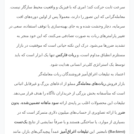
سرعت ثابت حرکت کند؛ امری که با فیزیک و واقعیت محیط سازگار نیست.
معامله‌گرانی که این تصور را دارند، معمولاً پس از اولین دوره‌های افت
سرمایه، دچار وحشت شده و به جای بهینه‌سازی یا توقف استفاده، سعی در
تغییر پارامترهای ربات به صورت تصادفی می‌کنند، که این خود منجر به
تشدید ضررها می‌شود. درک این نکته حیاتی است که موفقیت در بازار
مستلزم انطباق مداوم است، و
ربات فارکس
تنها یک ابزار است که باید
توسط یک استراتژی کلی‌تر انسانی هدایت شود.
اعتماد به تبلیغات اغراق‌آمیز فروشندگان ربات معامله‌گر
بازار فروش
ربات‌های معامله‌گر
مملو از ادعاهای بزرگ و غیرقابل اثباتی
است که متأسفانه بخش بزرگی از خریداران ناآگاه را هدف قرار می‌دهد.
تبلیغات این محصولات اغلب بر پایه‌ی ارائه
سود ماهانه تضمین‌شده
،
بدون
ضرر
یا ارائه تصاویری از حساب‌های میلیون دلاری متمرکز است که در
بسیاری از موارد، یا ساختگی هستند و یا صرفاً نمایشی از نتایج
بک‌تست
(Backtest)
نامعتبر. این
تبلیغات اغراق‌آمیز
عمداً پیچیدگی‌های بازار، مانند