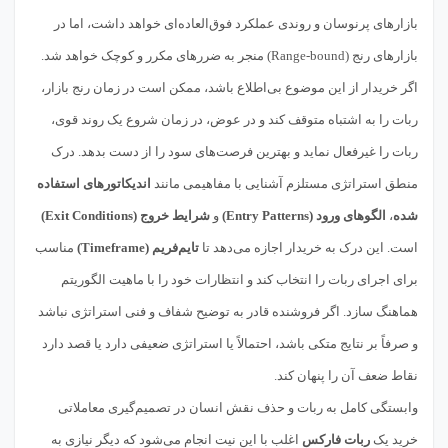
بازارهای پرنوسان و روندی عملکرد فوق‌العاده‌ای خواهد داشت، اما در
بازارهای رنج (Range-bound) منجر به ضررهای مکرر و کوچک خواهد شد.
اگر خریدار از این موضوع بی‌اطلاع باشد، ممکن است در زمان رنج بازار،
ربات را به اشتباه متوقف کند و در عوض، در زمان شروع یک روند قوی،
ربات را غیرفعال نماید و بهترین فرصت‌های سود را از دست بدهد. درک
منطق استراتژی مستلزم آشنایی با مفاهیمی مانند
اندیکاتورهای استفاده
شده
،
الگوهای ورود (Entry Patterns)
و
شرایط خروج (Exit Conditions)
است. این درک به خریدار اجازه می‌دهد تا
تایم‌فریم (Timeframe)
مناسب
برای اجرای ربات را انتخاب کند و انتظارات خود را با ماهیت الگوریتم
هماهنگ سازد. اگر فروشنده قادر به توضیح شفاف و فنی استراتژی نباشد
و صرفاً بر نتایج متکی باشد، احتمالاً یا استراتژی ضعیفی دارد یا قصد دارد
نقاط ضعف آن را پنهان کند.
وابستگی کامل به ربات و حذف نقش انسان در تصمیم‌گیری معاملاتی
خرید یک
ربات فارکس
اغلب با این نیت انجام می‌شود که دیگر نیازی به