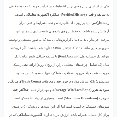
یکی از اساسی‌ترین و فنی‌ترین اشتباهات در فرآیند خرید، عدم توجه کافی
به
سابقه واقعی (Verified History)
عملکرد
اکسپرت معاملاتی
است.
ربات فارکس
باید بر روی داده‌های زنده و تحت شرایط واقعی بازار
آزمایش شده باشد، نه فقط بر روی داده‌های شبیه‌سازی شده. در این
مرحله، خریدار باید به دنبال گزارش‌هایی باشد که به طور مستقل و توسط
سرویس‌هایی مانند MyFXBook یا FXBlue تأیید شده باشند. اگر فروشنده
نتواند یک
حساب ریل (Real Account)
با سابقه حداقل شش ماه تا یک
سال (که شامل چرخه‌های مختلف بازار، از رنج تا روند) ارائه دهد، ریسک
خرید به شدت بالا می‌رود. شفافیت عملکرد تنها به سود خالص محدود
نمی‌شود؛ بلکه شامل مواردی چون
تعداد معاملات (Trade Count)
،
میانگین
سود به ضرر (Average Win/Loss Ratio)
، و مهم‌تر از همه،
حداکثر افت
سرمایه (Maximum Drawdown)
است. بسیاری از ربات‌ها ممکن است
سودهای چشمگیری کسب کنند، اما اگر این سودها با ریسک ۵۰ درصدی
برای کل حساب همراه باشد، ارزش خرید ندارند.
اکسپرت معاملاتی
که در