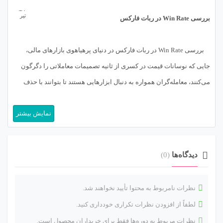
17
تیر
بررسی Win Rate در ربات فارکس
بررسی Win Rate در ربات فارکس در دنیای پرهیاهوی بازارهای مالی،
جایی که نوسانات قیمت در کسری از ثانیه تصمیمات معاملاتی را دگرگون
می‌کنند، معامله‌گران همواره به دنبال ابزارهایی هستند تا بتوانند با حذف
خطاهای انسانی و احساسات مخرب، بازدهی ثابتی کسب کنند. در این میان،
نمایش بیشتر
استفاده از ربات‌های فارکس (Forex Robots) یا […]
دیدگاه‌ها
(0)
نظرات نامربوط به محتوا تأیید نخواهند شد.
لطفاً از افزودن نظرات تکراری خودداری کنید.
نظرات مربوط به دوره‌ها فقط برای خریداران محصول است.