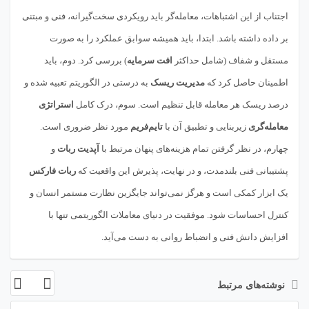
اجتناب از این اشتباهات، معامله‌گر باید رویکردی سخت‌گیرانه، فنی و مبتنی
بر داده داشته باشد. ابتدا، باید همیشه سوابق عملکرد را به صورت
مستقل و شفاف (شامل حداکثر
افت سرمایه
) بررسی کرد. دوم، باید
اطمینان حاصل کرد که
مدیریت ریسک
به درستی در الگوریتم تعبیه شده و
درصد ریسک هر معامله قابل تنظیم است. سوم، درک کامل
استراتژی
معامله‌گری
زیربنایی و تطبیق آن با
تایم‌فریم
مورد نظر ضروری است.
چهارم، در نظر گرفتن تمام هزینه‌های پنهان مرتبط با
آپدیت ربات
و
پشتیبانی فنی بلندمدت، و در نهایت، پذیرش این واقعیت که
ربات فارکس
یک ابزار کمکی است و هرگز نمی‌تواند جایگزین نظارت مستمر انسان و
کنترل احساسات شود. موفقیت در دنیای معاملات الگوریتمی تنها با
افزایش دانش فنی و انضباط روانی به دست می‌آید.
نوشته‌های مرتبط