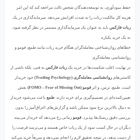
حفظ سودآوری، به توسعه‌دهندگان شخص ثالث مراجعه کند که این امر
هزینه کل مالکیت ربات را به شدت افزایش می‌دهد. سرمایه‌گذاری در یک
ربات فارکس
باید به عنوان یک سرمایه‌گذاری مستمر در نظر گرفته شود،
نه یک خرید یکباره.
خطاهای روان‌شناختی معامله‌گران هنگام خرید ربات مانند طمع، فومو و
روانشناسی معامله‌گری
در نهایت، اغلب شکست‌ها در خرید یک
ربات فارکس
نه فنی، بلکه ناشی از
کاستی‌های
روانشناسی معامله‌گری (Trading Psychology)
خود خریدار
است. طمع، ترس، و اثر
فومو (FOMO – Fear of Missing Out)
نقش
تعیین‌کننده‌ای در تصمیم‌گیری برای خرید دارند.
طمع
باعث می‌شود خریدار
به دنبال بالاترین نرخ سود ممکن باشد و گزارش‌های اغراق‌آمیز را بدون
بررسی دقیق ریسک‌ها بپذیرد.
فومو
زمانی رخ می‌دهد که خریدار می‌بیند
دیگران در حال کسب سود از یک ربات خاص هستند و می‌ترسد فرصت را
از دست بدهد، در نتیجه تحقیق لازم را انجام نمی‌دهد و سریعاً خرید می‌کند.