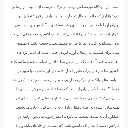
است. این دیدگاه غیرمنطقی ریشه در درک نادرست از ماهیت بازار مالی
دارد؛ بازاری که دائماً در حال تکامل است. بسیاری از فروشندگان این
نرم‌افزارها با نمایش نمودارهای رشد تصاعدی یا گزارش‌های سوددهی
اغراق‌آمیز، این پیام غلط را القا می‌کنند که یک
اکسپرت معاملاتی
می‌تواند
بدون هیچگونه افت و خیز یا نیاز به تنظیم مجدد، سودی ثابت و تضمین
شده برای همیشه به ارمغان آورد. این در حالی است که استراتژی‌های
معاملاتی، حتی آن‌هایی که بر اساس مدل‌های ریاضیاتی پیچیده بنا شده‌اند،
با تغییر ساختارهای بازار، ظهور اخبار اقتصادی غیرمنتظره، یا تغییر در
سیاست‌های بانک‌های مرکزی، کارایی خود را از دست می‌دهند. یک
ربات
معامله‌گر
صرفاً یک نرم‌افزار است که منطق از پیش تعریف شده‌ای را
دنبال می‌کند؛ هنگامی که پارامترهای بازار از محیطی که ربات برای آن
بهینه‌سازی شده (به عنوان مثال، بازار رنج یا روند قوی) خارج می‌شود،
عملکرد آن به شدت تضعیف می‌گردد. انتظار سوددهی بدون وقفه در
فارکس، شبیه انتظار یک ماشین باشد که همیشه در جاده‌ای ناهموار با