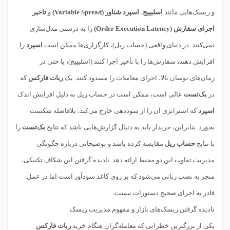
و ریسک‌هایی مانند
اسلیپیج
،
اسپرد شناور (Variable Spread)
و
تاخیر
اجرای سفارش (Order Execution Latency)
را به درستی مدل‌سازی
نمی‌کنند. در دنیای واقعی (حساب ریل)، کارگزاری‌ها ممکن است
اسپرد
را
افزایش دهند، سفارش‌ها را با تأخیر اجرا کنند (اسلیپیج)، یا حتی در
زمان‌های نوسان بالا، اجرای معاملات را مسدود کنند. یک
ربات فارکس
که
در
بک‌تست
عالی است، ممکن است در حساب ریل به دلیل افزایش اندک
اسپرد
که استراتژی آن را از سوددهی خارج می‌کند، بلافاصله شکست
بخورد. بنابراین، خریدار باید به دنبال گزارش‌هایی باشد که نتایج
بک‌تست
را
با نتایج
حساب ریل
مقایسه کرده باشد و توضیحاتی درباره چگونگی
مدیریت تفاوت این دو محیط ارائه دهد. نادیده گرفتن این شکاف تکنیکی،
منجر به نصب رباتی می‌شود که بر روی کاغذ سودآور است اما در عمل
قادر به اجرای صحیح دستورات نیست.
نادیده گرفتن ریسک‌های بازار و مفهوم مدیریت ریسک
یکی از بزرگترین خطراتی که معامله‌گران هنگام خرید
ربات فارکس