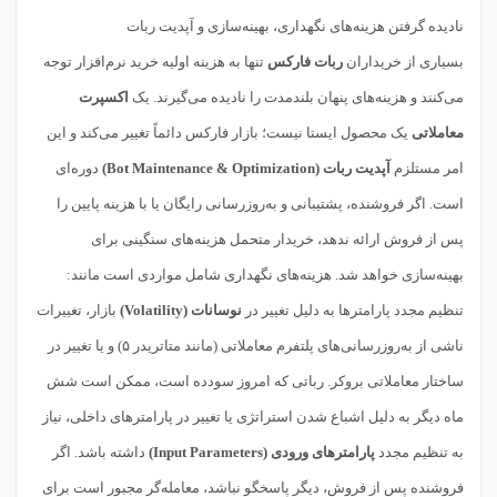
نادیده گرفتن هزینه‌های نگهداری، بهینه‌سازی و آپدیت ربات
بسیاری از خریداران
ربات فارکس
تنها به هزینه اولیه خرید نرم‌افزار توجه
می‌کنند و هزینه‌های پنهان بلندمدت را نادیده می‌گیرند. یک
اکسپرت
معاملاتی
یک محصول ایستا نیست؛ بازار فارکس دائماً تغییر می‌کند و این
امر مستلزم
آپدیت ربات (Bot Maintenance & Optimization)
دوره‌ای
است. اگر فروشنده، پشتیبانی و به‌روزرسانی رایگان یا با هزینه پایین را
پس از فروش ارائه ندهد، خریدار متحمل هزینه‌های سنگینی برای
بهینه‌سازی خواهد شد. هزینه‌های نگهداری شامل مواردی است مانند:
تنظیم مجدد پارامترها به دلیل تغییر در
نوسانات (Volatility)
بازار، تغییرات
ناشی از به‌روزرسانی‌های پلتفرم معاملاتی (مانند متا‌تریدر ۵) و یا تغییر در
ساختار معاملاتی بروکر. رباتی که امروز سودده است، ممکن است شش
ماه دیگر به دلیل اشباع شدن استراتژی یا تغییر در پارامترهای داخلی، نیاز
به تنظیم مجدد
پارامترهای ورودی (Input Parameters)
داشته باشد. اگر
فروشنده پس از فروش، دیگر پاسخگو نباشد، معامله‌گر مجبور است برای