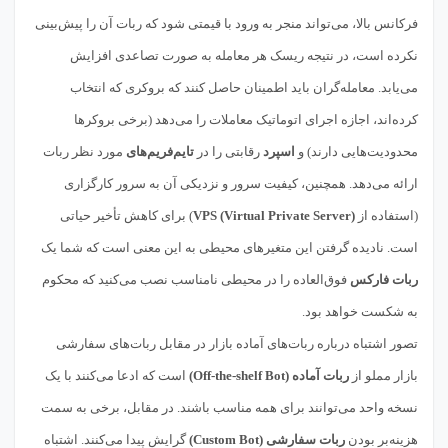
فرکانس بالا، می‌تواند منجر به ورود با قیمتی شود که ربات آن را پیش‌بینی
نکرده است، در نتیجه ریسک هر معامله به صورت تصاعدی افزایش
می‌یابد. معامله‌گران باید اطمینان حاصل کنند که بروکری که انتخاب
کرده‌اند، اجازه اجرای اتوماتیک معاملات را می‌دهد (برخی بروکرها
محدودیت‌هایی دارند) و
اسپرد
رقابتی را در
تایم‌فریم‌های
مورد نظر ربات
ارائه می‌دهد. همچنین، کیفیت سرور و نزدیکی آن به سرور کارگزاری
(استفاده از
VPS (Virtual Private Server)
) برای کاهش تأخیر حیاتی
است. نادیده گرفتن این متغیرهای محیطی به این معنی است که شما یک
ربات فارکس
فوق‌العاده را در محیطی نامناسب نصب می‌کنید که محکوم
به شکست خواهد بود.
تصور اشتباه درباره ربات‌های آماده بازار در مقابل ربات‌های سفارشی
بازار مملو از
ربات آماده (Off-the-shelf Bot)
است که ادعا می‌کنند با یک
نسخه واحد می‌توانند برای همه مناسب باشند. در مقابل، برخی به سمت
هزینه‌بر بودن
ربات سفارشی (Custom Bot)
گرایش پیدا می‌کنند. اشتباه