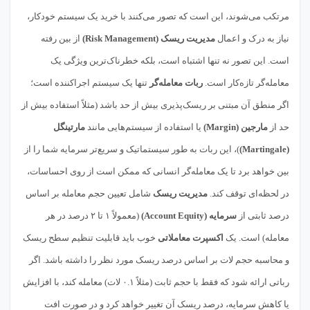
مرتکب می‌شوند، این است که تصور می‌کنند با خرید یک سیستم خودکار،
نیاز به درک و اعمال
مدیریت ریسک (Risk Management)
از بین رفته
است. این تصور نه تنها اشتباه است، بلکه خطرناک‌ترین ویژگی یک
معامله‌گر تازه‌کار است.
ربات معامله‌گر
تنها یک سیستم اجراکننده است؛
اگر منطق آن مبتنی بر ریسک‌پذیری بیش از حد باشد (مثلاً استفاده بیش از
حد از
مارجین (Margin)
یا استفاده از سیستم‌هایی مانند
مارتینگل
(Martingale)
)، این ربات به طور سیستماتیک و سریع‌تر سرمایه شما را از
بین خواهد برد تا یک معامله‌گر انسانی که ممکن است از روی احساسات،
در لحظه‌ای توقف کند.
مدیریت ریسک
شامل تعیین حجم معامله بر اساس
درصد ثابتی از
سرمایه (Account Equity)
(معمولاً ۱ تا ۲ درصد در هر
معامله) است. یک
اکسپرت معاملاتی
خوب باید قابلیت تنظیم سطح ریسک
و محاسبه حجم لات بر اساس درصد ریسک مورد نظر را داشته باشد. اگر
رباتی ارائه شود که فقط با حجم ثابت (مثلاً ۰.۱ لات) معامله کند، با افزایش
یا کاهش سرمایه، درصد ریسک آن تغییر خواهد کرد و در صورت افت