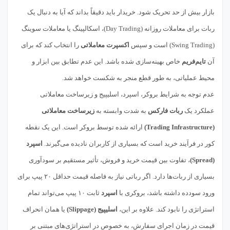
بازار بیش از حد تحریک شود. خریدار باید دقیقاً بداند که آیا به دنبال یک
ربات برای معاملات روزانه (Day Trading)، اسکالپینگ یا معاملات سوینگ
(Swing Trading) است و سپس
اکسپرت معاملاتی
را انتخاب کند که برای
آن
تایم‌فریم
خاص بهینه‌سازی شده باشد. این عدم تطابق بین ابزار و
محیط عملیاتی، به طور قطع منجر به شکست خواهد شد.
عدم توجه به شرایط بروکر، اسپرد، اسلیپیج و زیرساخت معاملاتی
عملکرد یک
ربات فارکس
به شدت وابسته به
زیرساخت معاملاتی
(Trading Infrastructure)
ارائه شده توسط بروکر است. این یک نقطه
کور در فرآیند خرید است که بسیاری از کاربران نادیده می‌گیرند.
اسپرد
(Spread)
، تفاوت بین قیمت خرید و فروش، تأثیر مستقیم بر سودآوری
بسیاری از ربات‌ها دارد. اگر رباتی نیاز به فاصله قیمت حداقل ۲۰ پیپ برای
ورود سودده داشته باشد، بروکری با
اسپرد
ثابت ۱۰ پیپ می‌تواند تمام
استراتژی را نابود کند. علاوه بر این،
اسلیپیج (Slippage)
یا همان انحراف
قیمت در زمان اجرای سفارش، به خصوص در استراتژی‌های مبتنی بر