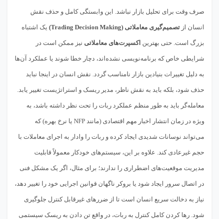
صرف وقت برای تحلیل بازار نباشد. این وابستگی کامل و حذف نقش
انسان از
تصمیم‌گیری معاملاتی (Trading Decision Making)
یک اشتباه
بزرگ است. حتی بهترین
اکسپرت‌های معاملاتی
نیز ممکن است در
شرایطی خاص که برنامه‌نویسی نشده‌اند، دچار خطا شوند یا عملکرد آن‌ها
به دلیل تغییرات بنیادین بازار نامناسب گردد. نقش انسان در اینجا نباید
حذف شود، بلکه باید به نقش ناظر، مدیر ریسک و استراتژیست تغییر یابد.
معامله‌گر باید به طور منظم عملکرد ربات را تحت نظر داشته باشد، به
ویژه در زمان انتشار اخبار مهم اقتصادی (مانند NFP یا نرخ بهره) که
می‌تواند نوسانات شدیدی ایجاد کرده و ربات را وادار به اجرای معاملات با
حجم غیرعادی کند. علاوه بر این، سیستم‌های خودکار معمولاً قابلیت
مدیریت موقعیت‌های اضطراری را ندارند؛ برای مثال، اگر یک مشکل فنی
در اتصال سرور ایجاد شود یا بروکر ناگهان قوانین اجرایی خود را تغییر دهد،
نیاز به دخالت سریع انسان است تا از ضررهای غیرقابل کنترل جلوگیری
شود. رها کردن کامل کنترل به ربات، در واقع تن دادن به ریسک سیستمی