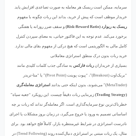
سرمایه، ممکن است ریسک هر معامله به صورت تصاعدی افزایش یابد.
خریدار موظف است که پیش از خرید، بداند این ربات چگونه با مفهوم
ریسک به ریوارد (Risk-Reward Ratio)
و سقف ضرر روزانه یا هفتگی
برخورد می‌کند. عدم توجه به این فاکتور حیاتی، به معنای سپردن کنترل
کامل مالی به الگوریتمی است که هیچ درکی از مفهوم بقای مالی ندارد.
خرید ربات بدون درک منطق استراتژی معاملاتی
بسیاری از خریداران
ربات فارکس
به سادگی جذب کلمات کلیدی مانند
“بریک‌اوت (Breakout)”، “پیوت پوینت (Pivot Point)” یا “متا-تریدر
(MetaTrader)” می‌شوند، بدون اینکه حتی بدانند
استراتژی معامله‌گری
(Trading Strategy)
زیربنایی ربات دقیقاً چیست. این رویکرد “جعبه سیاه”
خطرناک‌ترین نوع سرمایه‌گذاری است. اگر معامله‌گر نداند که ربات بر چه
اساساتی تصمیم به ورود یا خروج می‌گیرد، در زمان بروز مشکلات یا اجرای
نادرست استراتژی در شرایط غیرمنتظره بازار، کاملاً فلج خواهد بود. برای
مثال، یک ربات مبتنی بر استراتژی دنبال‌کننده روند (Trend Following) در