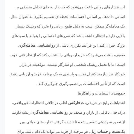
این فشارهای روانی باعث می‌شود که خریدار به جای تحلیل منطقی بر
اساس داده‌ها، بر اساس احساسات لحظه‌ای تصمیم بگیرد. به عنوان مثال،
یک معامله‌گر ممکن است به دلیل طمع، رباتی را بخرد که ریسک بسیار
بالایی دارد و انتظار داشته باشد که ضررهای احتمالی را بتواند با سودهای
بزرگ جبران کند. این فرآیند تکراری ناشی از
روانشناسی معامله‌گری
ضعیف، باعث می‌شود که خریدار، رباتی را انتخاب کند که از نظر فنی خوب
است اما با تحمل ریسک شخصی او سازگار نیست. موفقیت در بازار
خودکار نیز نیازمند کنترل نفس و پایبندی به یک برنامه خرید و ارزیابی دقیق
است که از تأثیر احساسات بر تصمیم‌گیری جلوگیری کند.
جمع‌بندی اشتباهات و راهکارها
اشتباهات رایج در خرید
ربات فارکس
اغلب در تلاقی انتظارات غیرواقعی،
درک فنی ناکافی از بازار، و ضعف در
روانشناسی معامله‌گری
ریشه دارند.
از تصور سوددهی تضمین‌شده تا نادیده گرفتن تفاوت‌های حیاتی بین
بک‌تست
و
حساب ریل
، هر مرحله از خرید می‌تواند یک دام باشد. برای