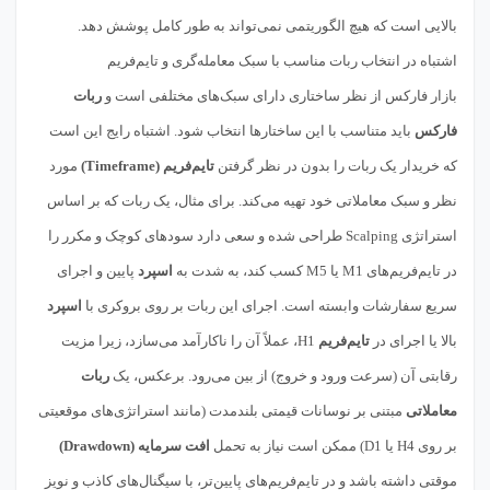
بالایی است که هیچ الگوریتمی نمی‌تواند به طور کامل پوشش دهد.
اشتباه در انتخاب ربات مناسب با سبک معامله‌گری و تایم‌فریم
بازار فارکس از نظر ساختاری دارای سبک‌های مختلفی است و
ربات
فارکس
باید متناسب با این ساختارها انتخاب شود. اشتباه رایج این است
که خریدار یک ربات را بدون در نظر گرفتن
تایم‌فریم (Timeframe)
مورد
نظر و سبک معاملاتی خود تهیه می‌کند. برای مثال، یک ربات که بر اساس
استراتژی Scalping طراحی شده و سعی دارد سودهای کوچک و مکرر را
در تایم‌فریم‌های M1 یا M5 کسب کند، به شدت به
اسپرد
پایین و اجرای
سریع سفارشات وابسته است. اجرای این ربات بر روی بروکری با
اسپرد
بالا یا اجرای در
تایم‌فریم
H1، عملاً آن را ناکارآمد می‌سازد، زیرا مزیت
رقابتی آن (سرعت ورود و خروج) از بین می‌رود. برعکس، یک
ربات
معاملاتی
مبتنی بر نوسانات قیمتی بلندمدت (مانند استراتژی‌های موقعیتی
بر روی H4 یا D1) ممکن است نیاز به تحمل
افت سرمایه (Drawdown)
موقتی داشته باشد و در تایم‌فریم‌های پایین‌تر، با سیگنال‌های کاذب و نویز