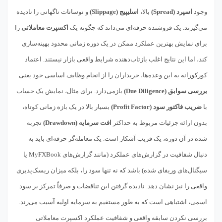
وجود
اسپرد (Spread)
بالا،
اسلیپیج (Slippage)
و نوسانات ناگهانی را نادیده
می‌گیرند. یک فروشنده حرفه‌ای می‌داند که چگونه یک
اکسپرت معاملاتی
را
برای نمایش بهترین عملکرد ممکن در یک دوره زمانی محدود بهینه‌سازی
کند، اما این نتایج اغلب بازتاب‌دهنده شرایط واقعی بازار نیستند. اعتماد
کورکورانه به این وعده‌ها، خریداران را از انجام وظایف اساسی خود یعنی
بررسی سوابق (Due Diligence)
بازمی‌دارد. برای مثال، نمایش یک حساب
با
ضریب فاکتور سود (Profit Factor)
بسیار بالا در یک بازه زمانی کوتاه،
بدون ارائه جزئیات مربوط به حداکثر
افت سرمایه (Drawdown)
تجربه
شده در آن دوره، یک فریب آشکار است. یک معامله‌گر حرفه‌ای باید به
دنبال شفافیت در گزارش‌های عملکرد (مانند گزارش‌های MyFXBook یا
سیگنال‌های وریفای شده) باشد که نه تنها سود را، بلکه میزان ریسک‌پذیری
واقعی را نیز نشان دهد. نادیده گرفتن این تناقضات و صرفاً تمرکز بر سود
اسمی، اشتباهی است که به طور مستقیم به سرمایه اولیه آسیب می‌زند.
بررسی نکردن سابقه واقعی و شفافیت عملکرد اکسپرت معاملاتی