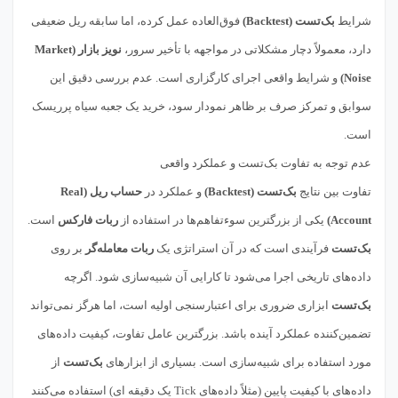
شرایط
بک‌تست (Backtest)
فوق‌العاده عمل کرده، اما سابقه ریل ضعیفی
دارد، معمولاً دچار مشکلاتی در مواجهه با تأخیر سرور،
نویز بازار (Market
Noise)
و شرایط واقعی اجرای کارگزاری است. عدم بررسی دقیق این
سوابق و تمرکز صرف بر ظاهر نمودار سود، خرید یک جعبه سیاه پرریسک
است.
عدم توجه به تفاوت بک‌تست و عملکرد واقعی
تفاوت بین نتایج
بک‌تست (Backtest)
و عملکرد در
حساب ریل (Real
Account)
یکی از بزرگترین سوءتفاهم‌ها در استفاده از
ربات فارکس
است.
بک‌تست
فرآیندی است که در آن استراتژی یک
ربات معامله‌گر
بر روی
داده‌های تاریخی اجرا می‌شود تا کارایی آن شبیه‌سازی شود. اگرچه
بک‌تست
ابزاری ضروری برای اعتبارسنجی اولیه است، اما هرگز نمی‌تواند
تضمین‌کننده عملکرد آینده باشد. بزرگترین عامل تفاوت، کیفیت داده‌های
مورد استفاده برای شبیه‌سازی است. بسیاری از ابزارهای
بک‌تست
از
داده‌های با کیفیت پایین (مثلاً داده‌های Tick یک دقیقه ای) استفاده می‌کنند