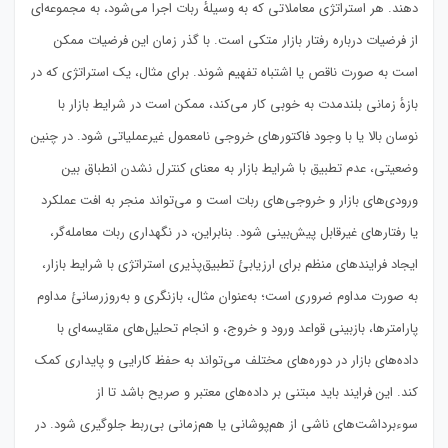
دهند. هر استراتژی معاملاتی که به وسیلهٔ ربات اجرا می‌شود، به مجموعه‌ای
از فرضیات درباره رفتار بازار متکی است. با گذر زمان این فرضیات ممکن
است به صورت ناقص یا اشتباه تفهیم شوند. برای مثال، یک استراتژی که در
بازهٔ زمانی بلندمدت به خوبی کار می‌کند، ممکن است در شرایط بازار با
نوسان بالا یا با وجود فاکتورهای خروجی نامعمول غیرعملیاتی شود. در چنین
وضعیتی، عدم تطبیق با شرایط بازار به معنای کنترل نشدن انطباق بین
ورودی‌های بازار و خروجی‌های ربات است و می‌تواند منجر به افت عملکرد
یا رفتارهای غیرقابل پیش‌بینی شود. بنابراین، در نگهداری ربات معامله‌گر،
ایجاد فرایندهای منظم برای ارزیابیٔ تطبیق‌پذیری استراتژی با شرایط بازار،
به صورت مداوم ضروری است؛ به‌عنوان مثال، بازنگری و به‌روزرسانیٔ مداوم
پارامترها، بازبینی قواعد ورود و خروج، و انجام تحلیل‌های مقایسه‌ای با
داده‌های بازار در دوره‌های مختلف می‌تواند به حفظ کارایی و پایداری کمک
کند. این فرایند باید مبتنی بر داده‌های معتبر و صریح باشد تا از
سوءبرداشت‌های ناشی از هم‌پوشانی یا هم‌زمانی بی‌ربط جلوگیری شود. در