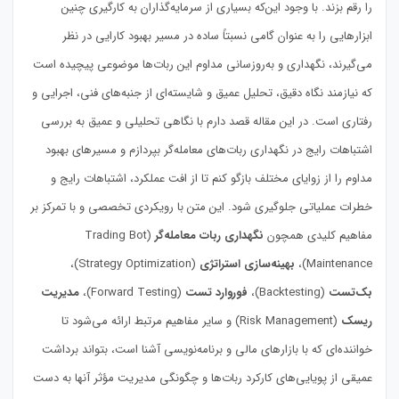
را رقم بزند. با وجود این‌که بسیاری از سرمایه‌گذاران به کارگیری چنین
ابزارهایی را به عنوان گامی نسبتاً ساده در مسیر بهبود کارایی در نظر
می‌گیرند، نگهداری و به‌روزسانی مداوم این ربات‌ها موضوعی پیچیده است
که نیازمند نگاه دقیق، تحلیل عمیق و شایسته‌ای از جنبه‌های فنی، اجرایی و
رفتاری است. در این مقاله قصد دارم با نگاهی تحلیلی و عمیق به بررسی
اشتباهات رایج در نگهداری ربات‌های معامله‌گر بپردازم و مسیرهای بهبود
مداوم را از زوایای مختلف بازگو کنم تا از افت عملکرد، اشتباهات رایج و
خطرات عملیاتی جلوگیری شود. این متن با رویکردی تخصصی و با تمرکز بر
مفاهیم کلیدی همچون
نگهداری ربات معامله‌گر
(Trading Bot
Maintenance)،
بهینه‌سازی استراتژی
(Strategy Optimization)،
بک‌تست
(Backtesting)،
فوروارد تست
(Forward Testing)،
مدیریت
ریسک
(Risk Management) و سایر مفاهیم مرتبط ارائه می‌شود تا
خواننده‌ای که با بازارهای مالی و برنامه‌نویسی آشنا است، بتواند برداشت
عمیقی از پویایی‌های کارکرد ربات‌ها و چگونگی مدیریت مؤثر آنها به دست