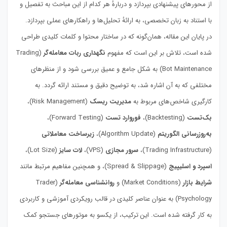
از محورهای پیشنهادی بپردازد و دربارهٔ هر کدام از این مباحث به تفصیل و
با استناد به زبان تخصصی، به ارائهٔ تحلیل‌ها و راهکارهای عملی بپردازد.
در پایان این مقاله، همان‌گونه که در ساختار محتوا و کلمات کلیدی طراحی
شده است، تلاش بر این است که مفهوم
نگهداری ربات معامله‌گر
(Trading
Bot Maintenance) به شکل جامع و عمیق بررسی شود و از منظرهای
مختلفی که به آن اشاره شد، به توضیح دقیق و مستند ارائه گردد. به
کارگیری شاخص‌های مربوط به
مدیریت ریسک
(Risk Management)،
بک‌تست
(Backtesting)،
فوروارد تست
(Forward Testing)،
به‌روزرسانی الگوریتم
(Algorithm Update)،
زیرساخت معاملاتی
(Trading Infrastructure)،
سرور مجازی
(VPS)،
لات سایز
(Lot Size)،
اسپرد و اسلیپیج
(Spread & Slippage)، و همچنین مفاهیم مرتبط مانند
شرایط بازار
(Market Conditions) و
روانشناسی معامله‌گر
(Trader
Psychology) به عنوان عناصر کلیدی در قالب رویکردی آموزشی و کاربردی
به کار گرفته شده است. این ترکیب، از یکسو به موتورهای جستجو کمک