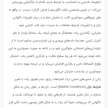
تنظیمات قدیمی یا نامتناسب با شرایط جدید اقدام به بازگشایی پوزیشن
می‌کند؛ در چنین وضعیتی شاید الگوریتم با فرض کارکرد درست، در واقع به
طور غیرواقعی سودآوری کاذب را نمایش دهد و در برابر تغییرات ناگهانی
بازار و یا تغییرات شرایط معاملات، به سرعت دچار افت کارایی شود.
بنابراین، نگه‌داری ربات معامله‌گر به معنای ایجاد یک سامانهٔ پایدار از نظر
کنترل کیفی، هندسهٔ داده‌های ورودی و نیز اعتبارسنجیٔ مداوم است تا از
ناپایداری‌های احتمالی جلوگیری شود و در ادامه به صورت عمیق‌تری به این
نکته توجه می‌شود که هر چه سطح نظارت و بازنگری کاهش یابد، احتمال
وقوع اشتباهات فنی و رفتاری افزایش می‌یابد و در نتیجه بهبود ندارد و
سودآوری در بلندمدت متزلزل می‌شود.
یکی از محورهای اصلی درک اشتباهات رایج، عدم تطبیق ربات با تغییر
شرایط بازار
(Market Conditions) است. بازارها در طول زمان به شکل
مداوم در حال تغییر هستند؛ از فازهای رکود یا صعود تا نوسانات شدید و
ناگهانی که می‌توانند نحوهٔ کار ربات را به شکل قابل توجهی تحت تأثیر قرار