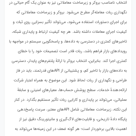
انتخاب نامناسب بروکر و زیرساخت معاملاتی نیز به عنوان یک گام حیاتی در
نگهداری ربات معامله‌گر مطرح می‌شود. بروکر و زیرساخت معاملاتی که
برای اجرای دستورات استفاده می‌شود، می‌تواند تأثیر بسزایی روی ثبات و
کیفیت اجرای معاملات داشته باشد. هر چه کیفیت ارتباط و پایداری شبکه،
تاخیرهای کمتری در دسترسی به داده‌ها، و پاسخگویی سیستم در مواجهه با
رویدادهای بازار فراهم باشد، ربات قادر است تصمیمات خود را با خطای
کمتری اجرا کند. بنابراین، انتخاب بروکر با ارائهٔ پلتفرم‌های پایدار، دسترسی
به داده‌های بازار با تاخیر کم، و پشتیبانی از APIهای قدرتمند، باید در فاز
طراحی و نگهداری از ربات لحاظ شود. این موضوع به همراه اعتبار شرکت
ارائه‌دهندهٔ خدمات، سطح پوشش حساب‌ها، معیارهای امنیتی و سابقهٔ
عملیاتی، می‌تواند بر پایداری و کارایی ربات تأثیر مستقیم بگذارد. در کنار
این نکته، زیرساخت معاملاتی شامل APIهای معتبر، سرعت پاسخ‌دهی
پایگاه دادهٔ تاریخی، و قابلیت‌های لاگ‌گیری و مانیتورینگ دقیق نیز از
اهمیت بالایی برخوردار است؛ هر گونه ضعف در این زمینه‌ها می‌تواند به