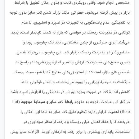
مشخص انجام شود. وقتی رویکردی ثابت و بدون امکان تطبیق با شرایط
بازار در پیش گرفته می‌شود، خطراتی مانند بزرگ شدن لات سایز بدون توجه
به نقدینگی، عدم پاسخگویی به تغییرات در اسپرد و اسلیپیج، یا عدم
توانایی در مدیریت ریسک در مواقعی که بازار به شدت ناپایدار است، پدید
می‌آیند. برای جلوگیری از چنین مشکلاتی، باید یک چارچوب پویا و
مقیاس‌پذیر در مدیریت ریسک برقرار شد. این چارچوب می‌تواند شامل
تعیین سطح‌های محدودیت لرزش و تغییر اندازهٔ پوزیشن‌ها در پاسخ به
شاخص‌های بازار، استفاده از استراتژی‌های متنوع که با هم نسبت ریسک-
بازگشت به سرمایهٔ پویایی را بهبود می‌بخشند، و اعمال قوانینی مانند
کاهش اندازهٔ لات در صورت وجود تورش در نقدینگی یا افزایش اسپرد باشد.
در کنار این مباحث، توجه به مفهوم
رابطهٔ لات سایز و سرمایهٔ موجود
(Lot
Size) اهمیت فراوان دارد؛ تنظیم دقیق لات سایز به شما این امکان را
می‌دهد تا با حفظ تعادل میان ریسک و بازده، از منظر سودآوری در
بلندمدت، پایداری بیشتری را برای ربات به ارمغان آورید. اگر لات سایز بیش