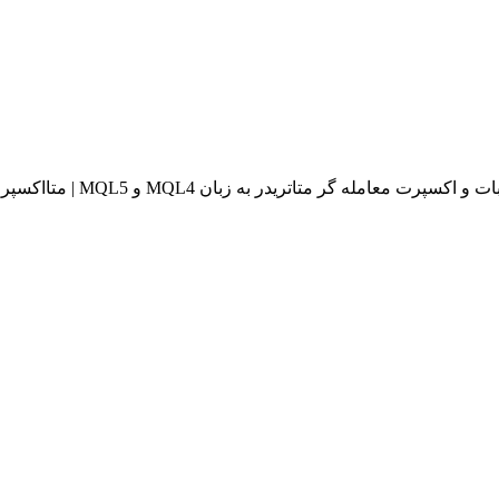
له گر متاتریدر به زبان MQL4 و MQL5 | متااکسپرت