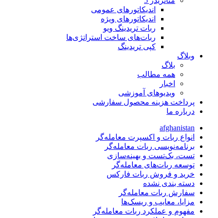
متاتريدر 5
اندیکاتورهای عمومی
اندیکاتورهای ویژه
ربات تریدینگ ویو
ربات‌های ساخت استراتژی‌ها
کپی تریدینگ
وبلاگ
بلاگ
همه مطالب
اخبار
ویدیوهای آموزشی
پرداخت هزینه محصول سفارشی
درباره ما
afghanistan
انواع ربات و اکسپرت معامله‌گر
برنامه‌نویسی ربات معامله‌گر
تست، بک‌تست و بهینه‌سازی
توسعه ربات‌های معامله‌گر
خرید و فروش ربات فارکس
دسته بندی نشده
سفارش ربات معامله‌گر
مزایا، معایب و ریسک‌ها
مفهوم و عملکرد ربات معامله‌گر