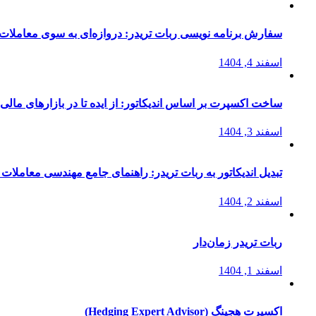
سفارش برنامه نویسی ربات تریدر: دروازه‌ای به سوی معاملات 
اسفند 4, 1404
ساخت اکسپرت بر اساس اندیکاتور: از ایده تا در بازارهای مالی
اسفند 3, 1404
تبدیل اندیکاتور به ربات تریدر: راهنمای جامع مهندسی معاملات 
اسفند 2, 1404
ربات تریدر زمان‌دار
اسفند 1, 1404
اکسپرت هجینگ (Hedging Expert Advisor)