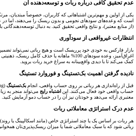
عدم تحقیق کافی درباره ربات و توسعه‌دهنده آن
یکی از اولین و مهم‌ترین اشتباهاتی که کاربران، خصوصاً مبتدیان، مر
است که وعده‌های سودهای نجومی و بدون ریسک را می‌دهند، اما در عمل 
(از منابع معتبر)، و نتایج واقعی تحقیق کنید. به دنبال توسعه‌دهندگانی
انتظارات غیرواقعی از سودآوری
بازار فارکس به خودی خود پرریسک است و هیچ رباتی نمی‌تواند تضمین
اغراق‌آمیز، وعده سودهای 100% ماهانه یا ح
کمک می‌کند تا با دیدی واقع‌بینانه به سراغ خرید ربات بروید.
نادیده گرفتن اهمیت بک‌تستینگ و فوروارد تستینگ
قبل از راه‌اندازی هر رباتی بر روی حساب واقعی، انجام
بک‌تستینگ
(Backtesting) و
حساب واقعی خود فعال می‌کنند. این
اشتباه رایج
می‌تواند منجر به زی
معتبری ارائه می‌دهد و خودتان نیز آن را در حساب دمو آزمایش کنید.
عدم درک استراتژی معاملاتی ربات
هر ربات بر اساس یک یا چند استراتژی خاص (مانند اسکالپینگ یا رون
رباتی شود که با سبک معاملاتی شما یا میزان ریسک‌پذیری‌تان همخوانی ن