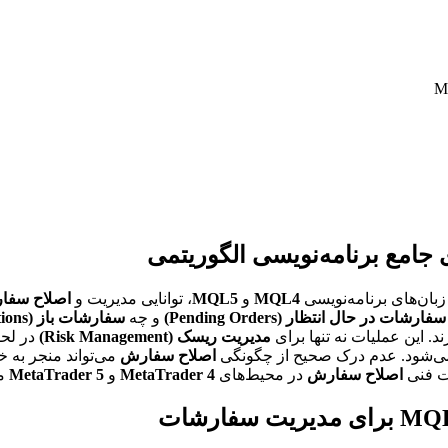
 زبان‌های برنامه‌نویسی
MQL4
و
MQL5
، توانایی مدیریت و
اصلاح سفارش (ification
سفارشات در حال انتظار (Pending Orders)
و چه
سفارشات باز (Open Positions)
د. این عملیات نه تنها برای
مدیریت ریسک (Risk Management)
در لحظ
شود. عدم درک صحیح از چگونگی
اصلاح سفارش
می‌تواند منجر به 
ات فنی
اصلاح سفارش
در محیط‌های
MetaTrader 4
و
MetaTrader 5
می