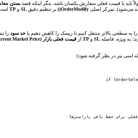
اً باید با قیمت فعلی سفارش یکسان باشد، مگر اینکه قصد
بستن معامله (g Trade
ه می‌شود). تمرکز اصلی
OrderModify()
بر تنظیم دقیق
SL
و
TP
است
ا به سطحی بالاتر منتقل کنیم تا ریسک را کاهش دهیم یا
حد سود
را تن
د؛ به ویژه، فاصله
SL
و
TP
از
قیمت فعلی بازار (Current Market Price)
ه امنی نیز در نظر گرفته شود):