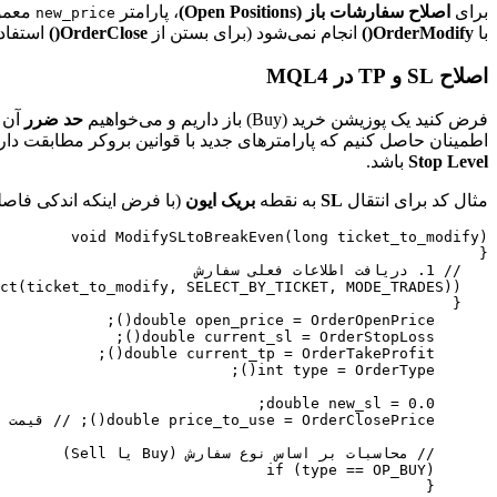
برای
اصلاح سفارشات باز (Open Positions)
، پارامتر
معمول
new_price
با
OrderModify()
انجام نمی‌شود (برای بستن از
OrderClose()
استفاد
اصلاح SL و TP در MQL4
فرض کنید یک پوزیشن خرید (Buy) باز داریم و می‌خواهیم
حد ضرر
آن ر
اطمینان حاصل کنیم که پارامترهای جدید با قوانین بروکر مطابقت دارن
Stop Level
باشد.
مثال کد برای انتقال
SL
به نقطه
بریک ایون
(با فرض اینکه اندکی فاصل