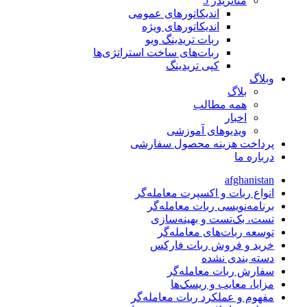
متاتريدر 5
اندیکاتورهای عمومی
اندیکاتورهای ویژه
ربات تریدینگ ویو
ربات‌های ساخت استراتژی‌ها
کپی تریدینگ
وبلاگ
بلاگ
همه مطالب
اخبار
ویدیوهای آموزشی
پرداخت هزینه محصول سفارشی
درباره ما
afghanistan
انواع ربات و اکسپرت معامله‌گر
برنامه‌نویسی ربات معامله‌گر
تست، بک‌تست و بهینه‌سازی
توسعه ربات‌های معامله‌گر
خرید و فروش ربات فارکس
دسته بندی نشده
سفارش ربات معامله‌گر
مزایا، معایب و ریسک‌ها
مفهوم و عملکرد ربات معامله‌گر