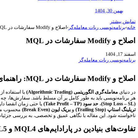
بهمن 30, 1404
نمایش بیشتر
خانه
›
برنامه‌نویسی ربات معامله‌گر
›
اصلاح و Modify سفارشات در MQL
اصلاح و Modify سفارشات در MQL
اسفند 17, 1404
برنامه‌نویسی ربات معامله‌گر
اصلاح و Modify سفارشات در MQL: راهنمای جامع برنامه‌نویسی الگوریتمی
در دنیای
معامله‌گری الگوریتمی (Algorithmic Trading)
با استفاده از
هر برنامه‌نویسی باید به طور کامل بر آن مسلط باشد. سفارش‌ها، چه
(Stop Loss – SL)
،
حد سود (Take Profit – TP)
یا حتی زمان انقضا دارن
تریلینگ استاپ (Trailing Stop)
و
بریک ایون (Break Even)
محسوب می‌
ناخواسته شود. این مقاله با نگاهی عمیق و تخصصی، به بررسی جزئی
تفاوت‌های بنیادین در پارادایم‌های MQL4 و MQL5 برای مدیریت سفارشات