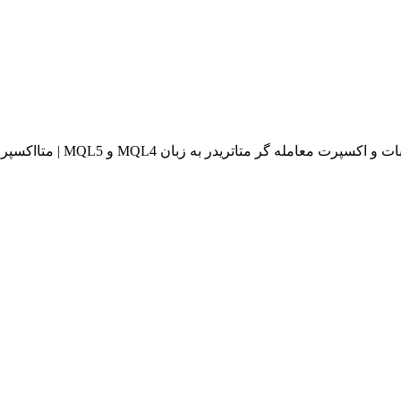
له گر متاتریدر به زبان MQL4 و MQL5 | متااکسپرت