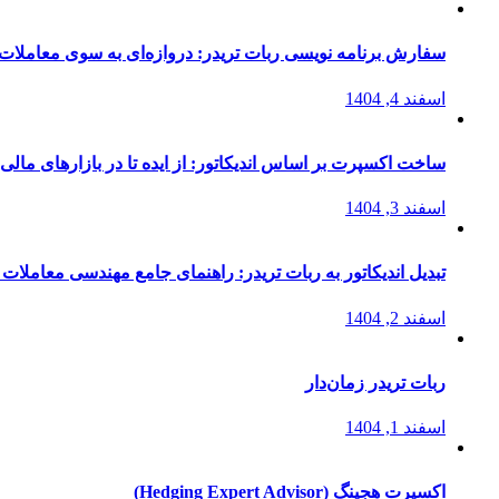
سفارش برنامه نویسی ربات تریدر: دروازه‌ای به سوی معاملات 
اسفند 4, 1404
ساخت اکسپرت بر اساس اندیکاتور: از ایده تا در بازارهای مالی
اسفند 3, 1404
تبدیل اندیکاتور به ربات تریدر: راهنمای جامع مهندسی معاملات 
اسفند 2, 1404
ربات تریدر زمان‌دار
اسفند 1, 1404
اکسپرت هجینگ (Hedging Expert Advisor)