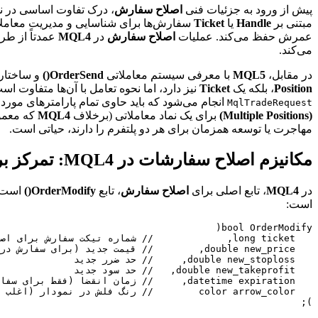
پیش از ورود به جزئیات فنی
اصلاح سفارش
، درک تفاوت اساسی در 
مبتنی بر
Handle
یا
Ticket
سفارش‌ها برای شناسایی و مدیریت معاملا
عمرش حفظ می‌کند. عملیات
اصلاح سفارش
در
MQL4
عمدتاً از طری
می‌کند.
در مقابل،
MQL5
با معرفی سیستم معاملاتی
OrderSend()
و ساختار 
Position
، بلکه یک
Ticket
نیز دارد، اما نحوه تعامل با آن‌ها متفاوت اس
انجام می‌شود که باید حاوی تمام پارامترهای مورد نظ
MqlTradeRequest
(Multiple Positions)
برای یک نماد معاملاتی (برخلاف
MQL4
که معمول
مهاجرت یا توسعه همزمان برای هر دو پلتفرم را دارند، حیاتی است.
مکانیزم اصلاح سفارشات در MQL4: تمرکز بر OrderModify()
در
MQL4
، تابع اصلی برای
اصلاح سفارش
، تابع
OrderModify()
است. 
است:
);
