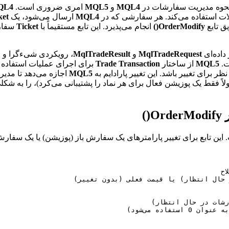
نحوه مدیریت سفارشات در
MQL4
و
MQL5
امری ضروری است.
QL4
ت استفاده می‌کند. هر سفارشی که در
MQL4
ارسال می‌شود، یک
ket
ق تابع
OrderModify()
انجام می‌پذیرد. این تابع مستقیماً با
Ticket
سفارش
داده‌ای
MqlTradeRequest
و
MqlTradeResult
، رویکردی شیءگرا و جا
ت.
MQL5
از ساختار
Trade Transaction
برای اجرای عملیات استفاده 
ر برای تغییر باشد. این تغییر پارادایم به
MQL5
اجازه می‌دهد تا مدیر
اً فقط یک پوزیشن فعال برای هر نماد را پشتیبانی می‌کرد)، را به شکل
این تابع برای تغییر پارامترهای یک سفارش باز (پوزیشن) یا یک سفارش 