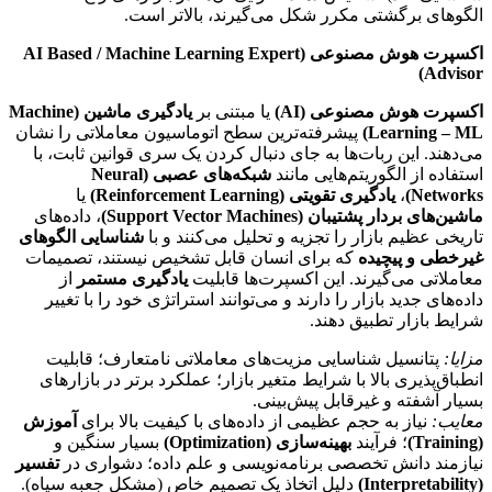
الگوهای برگشتی مکرر شکل می‌گیرند، بالاتر است.
اکسپرت هوش مصنوعی (AI Based / Machine Learning Expert
Advisor)
اکسپرت هوش مصنوعی (AI)
یا مبتنی بر
یادگیری ماشین (Machine
Learning – ML)
پیشرفته‌ترین سطح اتوماسیون معاملاتی را نشان
می‌دهند. این ربات‌ها به جای دنبال کردن یک سری قوانین ثابت، با
استفاده از الگوریتم‌هایی مانند
شبکه‌های عصبی (Neural
Networks)
،
یادگیری تقویتی (Reinforcement Learning)
یا
ماشین‌های بردار پشتیبان (Support Vector Machines)
، داده‌های
تاریخی عظیم بازار را تجزیه و تحلیل می‌کنند و با
شناسایی الگوهای
غیرخطی و پیچیده
که برای انسان قابل تشخیص نیستند، تصمیمات
معاملاتی می‌گیرند. این اکسپرت‌ها قابلیت
یادگیری مستمر
از
داده‌های جدید بازار را دارند و می‌توانند استراتژی خود را با تغییر
شرایط بازار تطبیق دهند.
مزایا:
پتانسیل شناسایی مزیت‌های معاملاتی نامتعارف؛ قابلیت
انطباق‌پذیری بالا با شرایط متغیر بازار؛ عملکرد برتر در بازارهای
بسیار آشفته و غیرقابل پیش‌بینی.
معایب:
نیاز به حجم عظیمی از داده‌های با کیفیت بالا برای
آموزش
(Training)
؛ فرآیند
بهینه‌سازی (Optimization)
بسیار سنگین و
نیازمند دانش تخصصی برنامه‌نویسی و علم داده؛ دشواری در
تفسیر
(Interpretability)
دلیل اتخاذ یک تصمیم خاص (مشکل جعبه سیاه).