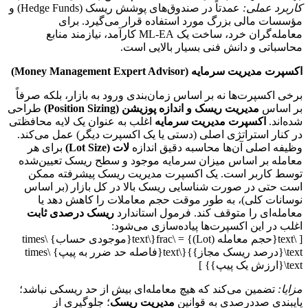
کاربرد عملی:
عمدتاً در صندوق‌های پوشش ریسک (Hedge Funds) و
مؤسسات مالی بزرگ مورد استفاده قرار می‌گیرد. برای
معامله‌گران خرد، ساخت یک ML-EA کارآمد، نیازمند منابع
محاسباتی و دانش فنی بسیار بالایی است.
اکسپرت مدیریت سرمایه (Money Management Expert Advisor)
برخی اکسپرت‌ها نه بر اساس زمان‌بندی ورود به بازار، بلکه صرفاً
بر اساس
مدیریت ریسک و اندازه پوزیشن (Position Sizing)
طراحی
شده‌اند.
اکسپرت مدیریت سرمایه
اغلب به عنوان یک لایه محافظتی
در کنار استراتژی اصلی (دستی یا یک اکسپرت دیگر) عمل می‌کند.
وظیفه اصلی آن‌ها محاسبه دقیق اندازه
لات (Lot Size)
برای هر
معامله بر اساس میزان سرمایه موجود و سطح ریسک تعیین‌شده
توسط کاربر است. یک اکسپرت مدیریت ریسک پیشرفته ممکن
است حتی در صورت شناسایی ریسک بالا در کل بازار (بر اساس
نوسانات کلی)، به طور موقت حجم معاملات را کاهش دهد یا
معامله‌ای را متوقف کند. فرمول استاندارد
ریسک درصدی ثابت
اغلب در این اکسپرت‌ها پیاده‌سازی می‌شود:
[ \text{حجم معامله (Lot)} = \frac{\text{موجودی حساب} \times
\text{درصد ریسک مجاز}}{\text{فاصله حد ضرر به پیپ} \times
\text{ارزش یک پیپ}} ]
مزایا:
تضمین می‌کند که هیچ معامله‌ای بیش از حد ریسکی نباشد؛
پایبندی صددرصدی به قوانین
مدیریت ریسک
؛ جلوگیری از