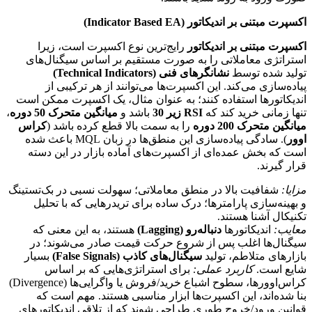
اکسپرت مبتنی بر اندیکاتور (Indicator Based EA)
اکسپرت مبتنی بر اندیکاتور
رایج‌ترین نوع اکسپرت است، زیرا
استراتژی معاملاتی را به صورت مستقیم بر اساس سیگنال‌های
تولید شده توسط
نشانگرهای فنی (Technical Indicators)
پیاده‌سازی می‌کند. این اکسپرت‌ها می‌توانند از هر ترکیبی از
اندیکاتورها استفاده کنند؛ به عنوان مثال، یک اکسپرت ممکن است
تنها زمانی خرید کند که
RSI زیر 30
باشد و
میانگین متحرک 50 دوره
،
میانگین متحرک 200 دوره
را به سمت بالا قطع کرده باشد (
کراس
اوور
). سادگی پیاده‌سازی این منطق‌ها در زبان MQL باعث شده
است که بخش عمده‌ای از اکسپرت‌های آماده بازار در این دسته
قرار گیرند.
مزایا:
شفافیت بالا در منطق معاملاتی؛ سهولت نسبی در بک‌تستینگ
و بهینه‌سازی پارامترها؛ درک ساده برای تریدرهایی که با تحلیل
تکنیکال آشنا هستند.
معایب:
اندیکاتورها
دنباله‌رو (Lagging)
هستند، به این معنی که
سیگنال‌ها اغلب پس از شروع حرکت قیمت صادر می‌شوند؛ در
بازارهای متلاطم، تولید
سیگنال‌های کاذب (False Signals)
بسیار
شایع است.
کاربرد عملی:
برای استراتژی‌هایی که بر اساس
کراس‌اوورها، سطوح اشباع خرید/فروش یا واگرایی‌ها (Divergence)
بنا شده‌اند، این اکسپرت‌ها ابزار مناسبی هستند. مهم است که
قوانین ورود/خروج طوری طراحی شوند که از تلاقی اندیکاتورهای