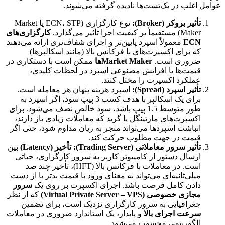
عوامل اغلب در بک‌تست‌ها نادیده گرفته می‌شوند.
تأثیر بروکر (Broker):
نوع کارگزاری (ECN، STP یا Market
Maker) مستقیماً بر کیفیت اجرا تأثیر می‌گذارد.
کارگزاری‌های
ECN
معمولاً اسپرد پایین‌تر و اجرای شفاف‌تری ارائه می‌دهند
که برای اکسپرت‌های با فرکانس بالا (مانند اسکالپرها)
ضروری است.
Market Makerها
ممکن است با دستکاری در
قیمت‌ها یا افزایش مصنوعی اسپرد در لحظات کلیدی،
عملکرد اکسپرت را مختل کنند.
تأثیر اسپرد (Spread):
اسپرد هزینه پنهان هر معامله است.
برای یک اسکالپر با هدف کسب 3 پیپ سود، اگر اسپرد به
طور متوسط 1.5 پیپ باشد، سود خالص نصف می‌شود. برای
اکسپرت‌های مارتینگل یا گرید که معاملات زیادی باز دارند،
انباشت اسپردها می‌تواند منجر به زیان مداوم شود، حتی اگر
قیمت در جهت مطلوب حرکت کند.
تأثیر سرور معاملاتی (Trading Server):
تأخیر (Latency)
بین
ارسال دستور از کامپیوتر کاربر به سرور کارگزاری، حیاتی
است. در معاملات با فرکانس بالا (HFT)، تأخیر چند صد
میلی‌ثانیه‌ای می‌تواند به معنای ورود با قیمت بدتر یا از دست
دادن کامل فرصت باشد. اجرای اکسپرت بر روی یک
سرور
مجازی خصوصی (Virtual Private Server – VPS)
که از نظر
جغرافیایی به سرور کارگزاری نزدیک است، برای تضمین
سرعت اجرای بالا
و پایدار، یک استاندارد ضروری در معاملات
الگوریتمی محسوب می‌شود.