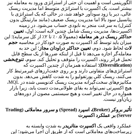
الگوریتمی است و اهمیت آن حتی از استراتژی ورود به معامله نیز
بیشتر است. یک اکسپرت با استراتژی متوسط اما مدیریت ریسک
عالی، دیر یا زود سودآور خواهد شد، در حالی که یک استراتژی با
پتانسیل سود بالا اما مدیریت ریسک ضعیف (مانند مارتینگل بدون
کنترل) به سرعت منجر به نابودی حساب می‌شود. در زمینه
اکسپرت‌ها، مدیریت ریسک شامل چندین لایه است: اول،
تعیین
حداکثر ریسک در هر معامله
(معمولاً ۰.۵٪ تا ۲٪ از کل سرمایه)؛ این
میزان باید توسط کد اکسپرت به صورت خودکار در محاسبه
حجم
لات
لحاظ شود. دوم،
تعیین حداکثر دراودان مجاز
؛ این حد به
معامله‌گر اجازه می‌دهد تا قبل از اینکه ضررها از یک سطح قابل
تحمل فراتر روند، اکسپرت را متوقف و تحلیل کند. سوم،
تنوع‌بخشی
(Diversification)
؛ استفاده همزمان از چندین اکسپرت که
استراتژی‌های متفاوتی دارند و بر روی جفت‌ارزهای غیرمرتبط کار
می‌کنند، ریسک کلی پورتفولیو را به شدت کاهش می‌دهد. بدون
مکانیزم‌های سخت‌گیرانه مدیریت ریسک کدنویسی شده در MQL،
هیچ اکسپرتی نمی‌تواند به بقای طولانی‌مدت دست یابد، زیرا بازار
همواره در حال تغییر است و هیچ سیستمی مصون از دوره‌های
زیان‌آور نیست.
تأثیر بروکر (Broker)، اسپرد (Spread) و سرور معاملاتی (Trading
Server) بر عملکرد اکسپرت
عملکرد واقعی یک
اکسپرت متاتریدر
به شدت وابسته به
زیرساخت‌های معاملاتی است که از طریق آن اجرا می‌شود؛ این