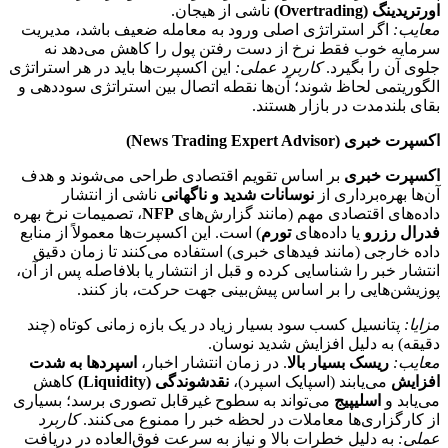
اور‌تریدینگ (Overtrading)
ناشی از هیجان.
معایب:
اگر استراتژی اصلی ورود به معامله ضعیف باشد، مدیریت
سرمایه خوب فقط نرخ از دست رفتن پول را کاهش می‌دهد نه
جلوی آن را بگیرد.
کاربرد عملی:
این اکسپرت‌ها باید در هر استراتژی
الگوریتمی لحاظ شوند؛ آن‌ها نقطه اتصال بین استراتژی سوددهی و
بقای بلندمدت در بازار هستند.
اکسپرت خبری (News Trading Expert Advisor)
اکسپرت خبری
بر اساس تقویم اقتصادی طراحی می‌شوند و هدف
آن‌ها بهره‌برداری از
نوسانات شدید و ناگهانی
ناشی از انتشار
داده‌های اقتصادی مهم (مانند گزارش‌های
NFP
، تصمیمات نرخ بهره
فدرال رزرو
یا داده‌های
تورم
) است. این اکسپرت‌ها معمولاً از منابع
داده خارجی (مانند فیدهای خبری) استفاده می‌کنند تا زمان دقیق
انتشار خبر را شناسایی کرده و قبل از انتشار یا بلافاصله پس از آن،
پوزیشن‌هایی را بر اساس پیش‌بینی جهت حرکت، باز کنند.
مزایا:
پتانسیل کسب سود بسیار زیاد در یک بازه زمانی کوتاه (چند
دقیقه) به دلیل افزایش شدید نوسان.
معایب:
ریسک بسیار بالا
. در زمان انتشار اخبار،
اسپردها به شدت
افزایش
می‌یابند (اسپایک اسپرد)،
نقدشوندگی (Liquidity)
کاهش
می‌یابد و
اسلیپیج
می‌تواند به سطوح غیرقابل تصوری برسد؛ بسیاری
از کارگزاری‌ها معاملات در لحظه خبر را ممنوع می‌کنند.
کاربرد
عملی:
به دلیل خطرات بالا و نیاز به سرعت فوق‌العاده در دریافت