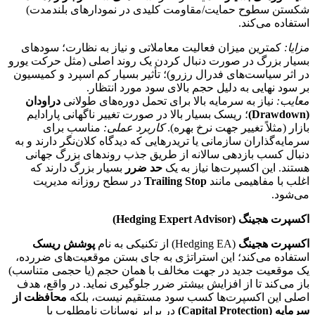
شکستن سطوح حمایت/مقاومت کلیدی در نمودارهای بلندمدت)
استفاده می‌کند.
مزایا:
کمترین میزان فعالیت معاملاتی و نیاز به نظارت؛ سودهای
بسیار بزرگ در صورت دنبال کردن یک روند اصلی (مثل حرکت یورو
در اثر سیاست‌های فدرال رزرو)؛ تأثیر بسیار کم اسپرد و کمیسیون
بر سود نهایی به دلیل حجم بالای سود مورد انتظار.
معایب:
نیاز به سرمایه بالا برای تحمل دوره‌های طولانی
دراودان
(Drawdown)
؛ ریسک بسیار بالا در صورت تغییر ناگهانی پارادایم
بازار (مثلاً تغییر جهت نرخ بهره).
کاربرد عملی:
مناسب برای
سرمایه‌گذاران سازمانی یا تریدرهایی که دیدگاه کلان‌نگر دارند و به
دنبال کسب بازدهی سالانه از طریق جذب روندهای بزرگ جهانی
هستند. این اکسپرت‌ها نیاز به یک
حد ضرر
بسیار بزرگ دارند که
اغلب با مفاهیمی مانند
Trailing Stop
در سطح روزانه مدیریت
می‌شود.
اکسپرت هجینگ (Hedging Expert Advisor)
اکسپرت هجینگ
(Hedging EA) از تکنیکی به نام
پوشش ریسک
استفاده می‌کند؛ این استراتژی به جای بستن موقعیت‌های ضررده،
یک موقعیت جدید در جهت مخالف با همان حجم (یا حجمی متناسب)
باز می‌کند تا از افزایش بیشتر ضرر جلوگیری نماید. در واقع، هدف
اصلی این اکسپرت‌ها کسب سود مستقیم نیست، بلکه
محافظت از
سرمایه (Capital Protection)
در برابر نوسانات نامطلوب یا