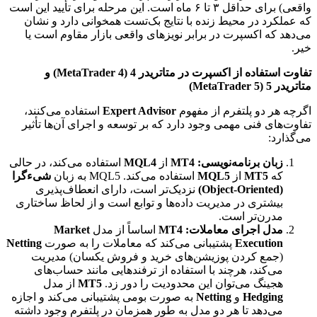
واقعی) برای حداقل ۳ تا ۶ ماه است. این مرحله برای تأیید این است
که عملکرد در محیط زنده با نتایج بک‌تست همخوانی دارد و نشان
می‌دهد که اکسپرت در برابر نویزهای واقعی بازار مقاوم است یا
خیر.
تفاوت استفاده از اکسپرت در متاتریدر 4 (MetaTrader 4) و
متاتریدر 5 (MetaTrader 5)
اگرچه هر دو پلتفرم از مفهوم
Expert Advisor
استفاده می‌کنند،
تفاوت‌های فنی مهمی وجود دارد که بر توسعه و اجرای آن‌ها تأثیر
می‌گذارد:
زبان برنامه‌نویسی:
MT4
از
MQL4
استفاده می‌کند، در حالی
که
MT5
از
MQL5
استفاده می‌کند. MQL5 به زبان
شیءگرا
(Object-Oriented)
نزدیک‌تر است، دارای انعطاف‌پذیری
بیشتری در مدیریت داده‌ها و توابع است و از لحاظ ساختاری
مدرن‌تر است.
مدل اجرای معاملات:
MT4
اساساً از مدل
Market
Execution
پشتیبانی می‌کند که معاملات را به صورت
Netting
(جمع کردن پوزیشن‌های خرید و فروش یکسان) مدیریت
می‌کند، هرچند با استفاده از ترفندهایی مانند حساب‌های
هجینگ می‌توان این محدودیت را دور زد.
MT5
از مدل
Hedging
و
Netting
به صورت بومی پشتیبانی می‌کند و اجازه
می‌دهد تا هر دو مدل به طور همزمان در پلتفرم وجود داشته