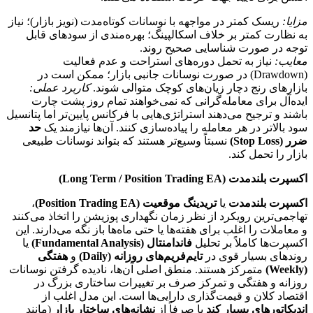
مزایا:
ریسک کمتر در مواجهه با نوسانات کوتاه‌مدت (نویز بازار)؛ نیاز
به نظارت کمتر بر خلاف اسکالپینگ؛ بهره‌مندی از سودهای قابل
توجه در صورت شناسایی صحیح روند.
معایب:
نیاز به تحمل دوره‌های استراحت و عدم فعالیت
(Drawdown) در صورت نوسانات جانبی بازار؛ ممکن است در
بازارهای رنج دچار زیان‌های کوچک متوالی شوند.
کاربرد عملی:
ایده‌آل برای معامله‌گرانی که نمی‌خواهند تمام روز پشت چارت
باشند و ترجیح می‌دهند استراتژی‌هایی با فرکانس پایین‌تر اما پتانسیل
سود بالاتر در هر معامله را پیاده‌سازی کنند. آن‌ها نیازمند یک
حد
ضرر (Stop Loss)
نسبتاً وسیع‌تر هستند که بتواند نوسانات طبیعی
بازار را تحمل کند.
اکسپرت بلندمدت (Long Term / Position Trading EA)
اکسپرت بلندمدت
یا
تریدینگ موقعیت (Position Trading EA)
،
تهاجمی‌ترین رویکرد از نظر زمان نگهداری پوزیشن را اتخاذ می‌کنند
و معاملات را اغلب برای هفته‌ها یا حتی ماه‌ها باز نگه می‌دارند. این
اکسپرت‌ها کاملاً بر تحلیل
فاندامنتال (Fundamental Analysis)
یا
روندهای بسیار قوی در
تایم‌فریم‌های روزانه (Daily)
و
هفتگی
(Weekly)
متمرکز هستند. منطق اصلی آن‌ها، نادیده گرفتن نوسانات
روزانه و هفتگی و تمرکز صرف بر تغییرات ساختاری بزرگ در
اقتصاد کلان و قیمت‌گذاری دارایی‌ها است. این مدل اغلب از
اندیکاتورهای بسیار کند
یا صرفاً از
نشانه‌های ساختار بازار
(مانند