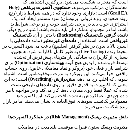
است که منجر به شکست می‌شود. بزرگترین اشتباهی که
معامله‌گران مرتکب می‌شوند،
جستجوی اکسپرت بی‌نقص (Holy
Grail EA)
است؛ بازاری وجود ندارد که در همه شرایط بازار (رنج،
روند صعودی، روند نزولی، پرنوسان) سود مستمر ایجاد کند. یک
استراتژی خوب باید در برخی شرایط خوب و در برخی شرایط بد
باشد، اما در مجموع، عملکرد آن باید مثبت باشد. اشتباه رایج دیگر،
نادیده گرفتن بک‌تستینگ (Backtesting)
یا بدتر از آن،
بک‌تستینگ
غیرواقعی
است. استفاده از
داده‌های غیرمعتبر
(مانند داده‌هایی با
اسپرد بالا یا بدون در نظر گرفتن اسلیپیج) باعث می‌شود اکسپرت در
محیط زنده (Live Trading) به طور کامل ناکارآمد شود. همچنین،
بسیاری از کاربران به سادگی پارامترهای پیش‌فرض ارائه‌شده
توسط فروشنده را بدون هیچ گونه
بهینه‌سازی (Optimization)
برای
شرایط بازار فعلی خود (بروکر و نماد معاملاتی خاص)، روی حساب
واقعی اجرا می‌کنند. این رویکرد به ندرت موفقیت‌آمیز است. اشتباه
سومی که اغلب رخ می‌دهد،
بیش‌برازش (Overfitting)
است؛ به این
معنی که اکسپرت به قدری دقیق بر روی داده‌های تاریخی تست
شده که عملاً فقط روی همان داده‌ها کار می‌کند و در مواجهه با هر
داده جدیدی، عملکردش به شدت افت می‌کند. این اکسپرت‌ها
معمولاً در بک‌تست سودهای فوق‌العاده‌ای نشان می‌دهند اما در بازار
زنده شکست می‌خورند.
نقش مدیریت ریسک (Risk Management) در عملکرد اکسپرت‌ها
مدیریت ریسک
ستون فقرات موفقیت بلندمدت در معاملات