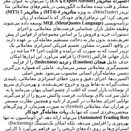
اکسپرت متاتریدر (Expert Advisor یا EA)
را می‌توان به عنوان مغز
متفکر و قلب تپنده معاملات الگوریتمی در پلتفرم‌های معاملاتی متا
تریدر (MetaTrader)، به ویژه
متاتریدر 4 (MT4)
و
متاتریدر 5 (MT5)
،
تعریف کرد؛ این نرم‌افزارهای خودکار که با استفاده از زبان
برنامه‌نویسی
MQL (MetaQuotes Language)
توسعه داده می‌شوند،
وظیفه تحلیل بازار، شناسایی فرصت‌های معاملاتی، و اجرای
دستورات خرید و فروش را بر اساس مجموعه‌ای از قوانین از پیش
تعریف‌شده، بدون نیاز به دخالت مستقیم معامله‌گر، بر عهده دارند.
در واقع، اکسپرت مشاور، تجسم فیزیکی استراتژی معاملاتی یک
تریدر است که به صورت کد درآمده و قابلیت اجرا ۲۴ ساعته در
بازار جهانی فارکس (Forex) را فراهم می‌آورد. این ابزارها امکان
حذف عامل
هیجان (Emotion)
و
تردید (Indecision)
را از فرآیند
تصمیم‌گیری معاملاتی میسر می‌سازند، عاملی که همواره بزرگترین
دشمن معامله‌گران انسانی محسوب می‌شود. نقش اصلی
اکسپرت‌ها، اجرای دقیق و بدون خطای استراتژی معاملاتی، پایبندی
سخت‌گیرانه به نقاط ورود و خروج تعریف‌شده، و بهره‌برداری سریع
از نوسانات بازار است که اغلب از چشم انسان پنهان می‌مانند یا به
دلیل سرعت بالای نوسانات، فرصت واکنش سریع را از او می‌گیرند.
توانایی اجرای معاملات در کسری از ثانیه و همچنین نظارت مستمر
بر هزاران نماد معاملاتی (Symbol) به صورت همزمان، از ویژگی‌های
منحصربه‌فردی است که تنها یک
ربات معامله‌گر خودکار
(Automated Trading Bot)
می‌تواند ارائه دهد. این اتوماسیون نه تنها
بهره‌وری را افزایش می‌دهد، بلکه امکان بک‌تستینگ (Backtesting)
استراتژی‌ها بر روی داده‌های تاریخی را نیز فراهم می‌آورد تا کارایی