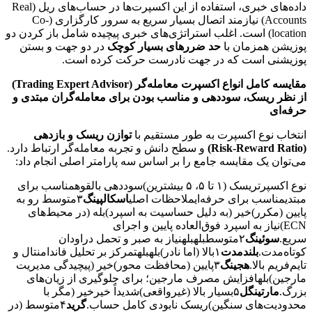
داده‌های خبری، استفاده از این اکسپرت‌ها در حساب‌های ریل (Real
Accounts) نیازمند اتصال بسیار سریع به سرور کارگزاری (Co-
location) است. اغلب استراتژی‌های خبری پیچیده شامل باز کردن دو
پوزیشن همزمان با
حد ضرر‌های بسیار کوچک
در دو جهت و بستن
پوزیشنی است که در جهت نادرست حرکت کرده است.
مقایسه کامل انواع اکسپرت معامله‌گر (Trading Expert Advisor)
از نظر ریسک، سوددهی و مناسب بودن برای معامله‌گران مبتدی و
حرفه‌ای
انتخاب نوع اکسپرت به طور مستقیم با
توازن ریسک و بازدهی
(Risk-Reward Ratio)
و سطح دانش و تجربه معامله‌گر ارتباط دارد.
می‌توان یک مقایسه جامع را بر اساس سه پارامتر اصلی انجام داد:
نوع اکسپرتریسک (۱ تا ۵، ۵ بیشترین)سوددهی بالقوهمناسب برای
مبتدیمناسب برای حرفه‌ایملاحظات اصلی
اسکالپینگ
۳متوسط رو به
پایین (مکرر)خیر (به دلیل حساسیت به اسپرد)بله (در محیط‌های
ECN)نیاز به اسپرد فوق‌العاده پایین و اجرای
سریع.
سوئینگ
۲متوسطبلهبلهنیاز به صبر و تحمل دراودان
کوتاه‌مدت.
بلندمدت
۱بالا (اما نادر)بلهبلهتمرکز بر تحلیل فاندامنتال و
تایم‌فریم بالا.
هجینگ
۳پایین (محافظت محور)خیر (پیچیدگی مدیریت
مارجین)بلهافزایش مصرف مارجین؛ برای جلوگیری از زیان‌های
بزرگ.
مارتینگل
۵بسیار بالا (غیرواقعی)شدیداً خیرخیر (مگر با
محدودیت‌های سنگین)ریسک نابودی کامل حساب.
گرید
۴متوسط (در