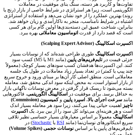
تفاوت‌ها و کاربرد هر دسته، سنگ بنای موفقیت در معاملات
الگوریتمی است، زیرا هر استراتژی در شرایط خاصی از بازار (رنج یا
روند) بهترین عملکرد را از خود نشان می‌دهد و استفاده از استراتژی
اشتباه در شرایط نامناسب، منجر به ناکارآمدی و زیان خواهد شد.
بنابراین، شناخت عمیق این دسته‌بندی‌ها اولین گام برای هر کسی
است که قصد دارد از قدرت
اتوماسیون معاملاتی
بهره ببرد.
اکسپرت اسکالپینگ (Scalping Expert Advisor)
اکسپرت اسکالپینگ
طوری طراحی شده‌اند که از نوسانات بسیار
جزئی قیمت در
تایم‌فریم‌های پایین
(مانند M1 یا M5) کسب سود
کنند. این اکسپرت‌ها هدفشان کسب سودهای بسیار کوچک (معمولاً
چند پیپ یا کمتر) در تعداد بسیار زیاد معاملات در طول یک جلسه
معاملاتی است. منطق اصلی کار آن‌ها بر مبنای ورود و خروج سریع
از بازار استوار است، به محض اینکه سود اندکی محقق شد، معامله
بسته می‌شود تا ریسک قرار گرفتن در معرض نوسانات ناگهانی بازار
به حداقل برسد. برای موفقیت در
اسکالپینگ الگوریتمی
، فاکتورهایی
مانند
سرعت اجرای بالا
،
اسپرد پایین
و
کمیسیون (Commission)
ناچیز
اهمیت حیاتی پیدا می‌کنند، زیرا سود هر معامله بسیار اندک
است و هر هزینه‌ای می‌تواند کل سود را از بین ببرد. یک
اکسپرت
اسکالپینگ
معمولاً بر اساس معیارهای بسیار حساسی نظیر تلاقی
سریع اندیکاتورهای نوسان‌نما (مانند
RSI
یا
Stochastic
) در
تایم‌فریم‌های پایین یا بر اساس
نوسانات حجمی (Volume Spikes)
عمل می‌کند.