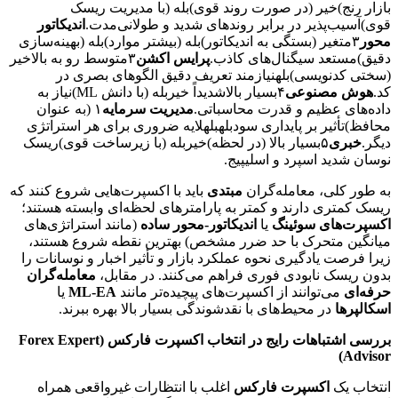
بازار رنج)خیر (در صورت روند قوی)بله (با مدیریت ریسک
قوی)آسیب‌پذیر در برابر روندهای شدید و طولانی‌مدت.
اندیکاتور
محور
۳متغیر (بستگی به اندیکاتور)بله (بیشتر موارد)بله (بهینه‌سازی
دقیق)مستعد سیگنال‌های کاذب.
پرایس اکشن
۳متوسط رو به بالاخیر
(سختی کدنویسی)بلهنیازمند تعریف دقیق الگوهای بصری در
کد.
هوش مصنوعی
۴بسیار بالاشدیداً خیربله (با دانش ML)نیاز به
داده‌های عظیم و قدرت محاسباتی.
مدیریت سرمایه
۱ (به عنوان
محافظ)تأثیر بر پایداری سودبلهبلهلایه ضروری برای هر استراتژی
دیگر.
خبری
۵بسیار بالا (در لحظه)خیربله (با زیرساخت قوی)ریسک
نوسان شدید اسپرد و اسلیپیج.
به طور کلی، معامله‌گران
مبتدی
باید با اکسپرت‌هایی شروع کنند که
ریسک کمتری دارند و کمتر به پارامترهای لحظه‌ای وابسته هستند؛
اکسپرت‌های سوئینگ
یا
اندیکاتور-محور ساده
(مانند استراتژی‌های
میانگین متحرک با حد ضرر مشخص) بهترین نقطه شروع هستند،
زیرا فرصت یادگیری نحوه عملکرد بازار و تأثیر اخبار و نوسانات را
بدون ریسک نابودی فوری فراهم می‌کنند. در مقابل،
معامله‌گران
حرفه‌ای
می‌توانند از اکسپرت‌های پیچیده‌تر مانند
ML-EA
یا
اسکالپرها
در محیط‌های با نقدشوندگی بسیار بالا بهره ببرند.
بررسی اشتباهات رایج در انتخاب اکسپرت فارکس (Forex Expert
Advisor)
انتخاب یک
اکسپرت فارکس
اغلب با انتظارات غیرواقعی همراه