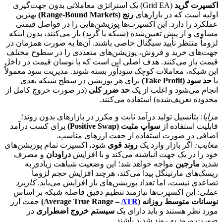
اکسپرت گرید
(Grid EA) یک استراتژی معاملاتی بدون جهت‌گیری
اولیه است که در بازارهای
رنج (Range-Bound Markets)
بهترین
عملکرد را دارد. این اکسپرت‌ها پوزیشن‌هایی را در فواصل قیمتی
مساوی و از پیش تعیین‌شده (شبکه یا گرید) باز می‌کنند، بدون اینکه
لزوماً منتظر تأیید سیگنال خاصی باشند. آن‌ها به صورت همزمان در
جهت‌های خرید و فروش، پوزیشن‌های متعددی را در سطوح مختلف
قیمت باز می‌کنند. هدف اصلی این است که با نوسان قیمت در داخل
این شبکه، معاملات کوچک سودآور بسته شوند. مدیریت سود معمولاً
با
حد سود (Take Profit)
برای هر پوزیشن در سطح شبکه بعدی
انجام می‌شود و اغلب از یک
حد ضرر کلی
(در صورت خروج کامل از
محدوده تعریف‌شده) استفاده می‌کنند.
مزایا:
پتانسیل تولید درآمد ثابت و مکرر در بازارهای بدون روند؛
قابلیت استفاده از
سواپ مثبت (Positive Swap)
برای کسب درآمد
اضافی در صورت استفاده از جفت ارزهای مناسب.
معایب:
اگر بازار وارد یک
روند قوی
شود، اکسپرت تمام پوزیشن‌های
خود را در یک جهت انباشته می‌کند و با افزایش
دراودان
و مصرف
شدید
مارجین
مواجه خواهد شد؛ این وضعیت شباهت زیادی به
ریسک‌های مارتینگل پیدا می‌کند، هرچند افزایش حجم لزوماً
تصاعدی نیست، اما تعداد پوزیشن‌های باز افزایش می‌یابد.
کاربرد
عملی:
این اکسپرت‌ها نیازمند تنظیم دقیق فاصله شبکه بر اساس
نوسانات متوسط روزانه (Average True Range –
ATR
)
جفت ارز
مورد نظر هستند و باید دارای یک
سیستم خروج اضطراری
در
صورت ورود به روند شدید باشند.