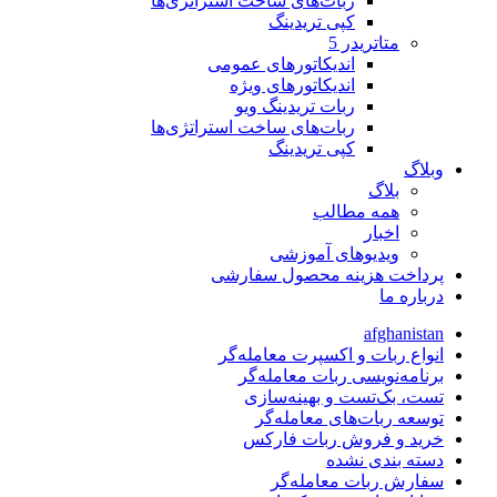
ربات‌های ساخت استراتژی‌ها
کپی تریدینگ
متاتريدر 5
اندیکاتورهای عمومی
اندیکاتورهای ویژه
ربات تریدینگ ویو
ربات‌های ساخت استراتژی‌ها
کپی تریدینگ
وبلاگ
بلاگ
همه مطالب
اخبار
ویدیوهای آموزشی
پرداخت هزینه محصول سفارشی
درباره ما
afghanistan
انواع ربات و اکسپرت معامله‌گر
برنامه‌نویسی ربات معامله‌گر
تست، بک‌تست و بهینه‌سازی
توسعه ربات‌های معامله‌گر
خرید و فروش ربات فارکس
دسته بندی نشده
سفارش ربات معامله‌گر