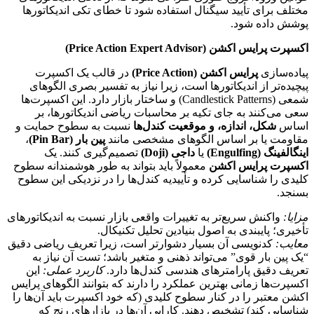
مختلف برای تأیید سیگنال استفاده شود تا خطای تکی اندیکاتورها
پوشش داده شود.
اکسپرت پرایس اکشن (Price Action Expert Advisor)
پیاده‌سازی
پرایس اکشن (Price Action)
در قالب یک اکسپرت
پیچیده‌تر از اندیکاتورها است، زیرا نیاز به تفسیر بصری الگوهای
شمعی (Candlestick Patterns) و ساختار بازار دارد. این اکسپرت‌ها
سعی می‌کنند به جای تکیه بر محاسبات ریاضی اندیکاتورها، بر
اساس
شکل، اندازه، و موقعیت کندل‌ها
نسبت به سطوح حمایت و
مقاومت یا بر اساس الگوهای مشخصی مانند
پین بار (Pin Bar)
،
اینگالفینگ (Engulfing)
یا
داجی (Doji)
تصمیم‌گیری کنند. یک
اکسپرت پرایس اکشن
معمولاً باید بتواند به طور هوشمندانه سطوح
کلیدی را شناسایی کرده و تأییدیه کندل‌ها را در نزدیکی این سطوح
بسنجد.
مزایا:
واکنش سریع‌تر به تغییرات واقعی بازار نسبت به اندیکاتورهای
تأخیری؛ پایبندی به اصول بنیادین تحلیل تکنیکال.
معایب:
کدنویسی آن بسیار دشوارتر است، زیرا تعریف ریاضی دقیق
“یک پین بار قوی” می‌تواند ذهنی و متغیر باشد؛ تست آن نیاز به
تعریف دقیق پارامترهای هندسی کندل‌ها دارد.
کاربرد عملی:
این
اکسپرت‌ها زمانی بهترین عملکرد را دارند که بتوانند الگوهای پرایس
اکشن معتبر را در کنار سطوح کلیدی (که خود اکسپرت باید آن‌ها را
شناسایی کند) تشخیص دهند. کارایی آن‌ها در بازارهای رنج که