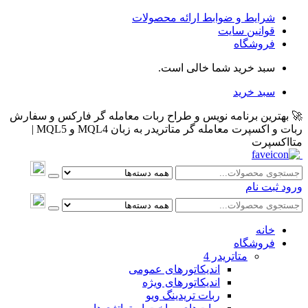
شرایط و ضوابط ارائه محصولات
قوانین سایت
فروشگاه
سبد خرید شما خالی است.
سبد خرید
🚀 بهترین برنامه نویس و طراح ربات معامله گر فارکس و سفارش
ربات و اکسپرت معامله گر متاتریدر به زبان MQL4 و MQL5 |
متااکسپرت
ورود
ثبت نام
خانه
فروشگاه
متاتريدر 4
اندیکاتورهای عمومی
اندیکاتورهای ویژه
ربات تریدینگ ویو