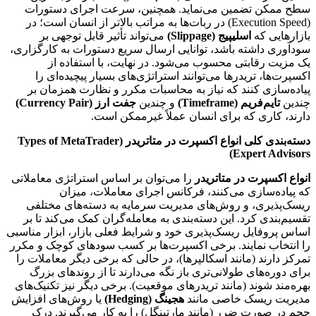
سطح ممکن تضمین می‌نماید. همچنین، سرعت اجرای دستورات
(Execution Speed) در ربات‌ها به مراتب بالاتر از انسان است؛ در
بازارهایی که
اسلیپیج (Slippage)
می‌تواند تأثیر قابل توجهی بر
سودآوری داشته باشد، توانایی ارسال سریع دستورات به کارگزاری،
یک مزیت رقابتی محسوب می‌شود. در نهایت، با استفاده از
اکسپرت‌ها، تریدرها می‌توانند استراتژی‌های بسیار پیچیده‌ای را
پیاده‌سازی کنند که نیاز به محاسبات مکرر و نظارت همزمان بر
چندین
تایم‌فریم (Timeframe)
و چندین
جفت ارز (Currency Pair)
دارند، کاری که برای انسان عملاً غیرممکن است.
دسته‌بندی کلی انواع اکسپرت در متاتریدر (Types of MetaTrader
Expert Advisors)
انواع اکسپرت در متاتریدر
را می‌توان بر اساس استراتژی معاملاتی
که پیاده‌سازی می‌کنند، فرکانس اجرای معاملات، میزان
ریسک‌پذیری، و روش‌های مدیریت سرمایه به دسته‌های مختلفی
تقسیم‌بندی کرد. این دسته‌بندی به معامله‌گران کمک می‌کند تا بر
اساس پروفایل ریسک‌پذیری خود و شرایط فعلی بازار، ابزار مناسبی
را انتخاب نمایند. برخی اکسپرت‌ها بر کسب سودهای کوچک و مکرر
تمرکز دارند (مانند اسکالپرها)، در حالی که برخی دیگر معاملات را
برای دوره‌های طولانی‌تری باز نگه می‌دارند تا از روندهای بزرگ
بهره‌مند شوند (مانند تریدرهای موقعیت). برخی دیگر نیز تکنیک‌های
مدیریت ریسک خاصی مانند
هجینگ (Hedging)
یا روش‌های افزایش
حجم در صورت ضرر (مانند مارتینگل) را به کار می‌گیرند. درک