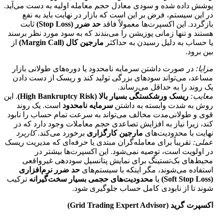
پوشش داده شده و سودی معادل حجم معامله اولیه به دست می‌آید.
در این سیستم، فرض بر این است که بازار در نهایت باید به نفع
بازگردد. این اکسپرت‌ها معمولاً فاقد
حد ضرر (Stop Loss)
ثابت
هستند و تنها زمانی پوزیشن را می‌بندند که به سود مورد نظر برسند
یا حساب به دلیل رسیدن به حداکثر
مارجین کال (Margin Call)
از
بین برود.
مزایا:
در صورت داشتن سرمایه نامحدود یا دوره‌های طولانی بازار
مساعد، می‌تواند سودهای بزرگی تولید کند و ریسک از دست دادن
یک روند را به حداقل می‌رساند.
معایب:
ریسک ورشکستگی بسیار بالا (High Bankruptcy Risk)
. این
روش به شدت وابسته به داشتن
سرمایه نامحدود
است. یک روند
قوی و طولانی‌مدت مخالف می‌تواند به سرعت تمام حساب را نابود
کند، زیرا نیاز به افزایش تصاعدی حجم معاملات وجود دارد که در
نهایت با محدودیت‌های
مارجین کارگزاری
برخورد می‌کند.
کاربرد
عملی:
تقریباً برای معامله‌گران مبتدی یا حرفه‌ای که مدیریت ریسک
در اولویت است، توصیه نمی‌شود. این اکسپرت‌ها بیشتر در
محیط‌های بک‌تستینگ برای نمایش پتانسیل سوددهی غیرواقعی
استفاده می‌شوند، مگر اینکه با سیستم‌های
حد ضرر نرم‌افزاری
(Soft Stop Loss)
یا
محدودیت‌های حجمی بسیار سخت‌گیرانه
ترکیب
شوند تا از نابودی کامل حساب جلوگیری شود.
اکسپرت گرید (Grid Trading Expert Advisor)