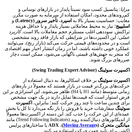
مزایا:
پتانسیل کسب سود نسبتاً پایدار در بازارهای نوسانی و
کم‌روندهای محدود، امکان استفاده از سرمایه به صورت مکرر.
معایب:
حساسیت بسیار بالا به
اسپرد
،
تأخیر سرور (Latency)
و
اسلیپیج
؛ نیاز به محیط معاملاتی بسیار پایدار و با حداقل هزینه
تراکنش. سوددهی اغلب مستلزم حجم معاملات بالا است.
کاربرد
عملی:
این اکسپرت‌ها در شرایطی که بازار فاقد روند مشخصی
است و در محدوده‌های قیمتی حرکت می‌کند (بازار رنج)، می‌توانند
عملکرد خوبی داشته باشند، اما در زمان انتشار اخبار مهم اقتصادی
که منجر به جهش‌های قیمتی ناگهانی می‌شود، ممکن است دچار
ضررهای بزرگ شوند.
اکسپرت سوئینگ (Swing Trading Expert Advisor)
اکسپرت سوئینگ
بر خلاف اسکالپرها، به دنبال استفاده از
حرکت‌های بزرگ‌تر قیمت در بازار هستند که معمولاً در بازه‌های
زمانی متوسط (مانند H1 یا H4) ظاهر می‌شوند. این استراتژی بر این
فرض استوار است که قیمت‌ها تمایل دارند در یک جهت مشخص
برای چندین ساعت تا چند روز حرکت کنند؛ بنابراین،
اکسپرت
سوئینگ
سفارشات خرید یا فروش را باز نگه می‌دارد تا کل یا بخش
عمده‌ای از این حرکت را جذب کند. این دسته از اکسپرت‌ها معمولاً
از اندیکاتورهای دنبال‌کننده روند (Trend Following Indicators) مانند
میانگین متحرک (
s)
Moving Average
،
ADX
یا ساختارهای پرایس
اکشن برای تأیید جهت حرکت استفاده می‌کنند.