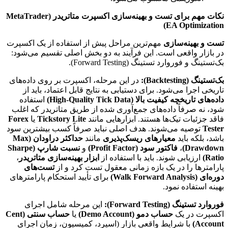
نکات مهم برای تست و بهینه‌سازی اکسپرت متاتریدر (MetaTrader
EA Optimization)
تست و بهینه‌سازی
مهم‌ترین مراحل پیش از استفاده از یک اکسپرت
در بازار واقعی است. این فرآیند به دو بخش اصلی تقسیم می‌شود:
بک‌تستینگ و فوروارد تستینگ (Forward Testing).
بک‌تستینگ (Backtesting):
در این مرحله، اکسپرت بر روی داده‌های
تاریخی اجرا می‌شود. برای دستیابی به نتایج قابل اعتماد، باید از
داده‌های تاریخچه کیفیت بالا (High-Quality Tick Data)
استفاده
شود، نه صرفاً داده‌های جمع‌آوری شده از طریق متاتریدر که اغلب
فاقد جزئیات تیک‌ها هستند. ابزارهایی مانند
Tickstory Lite
یا
Forex
Tester
توصیه می‌شوند. هدف اصلی نباید صرفاً کسب بیشترین سود
باشد، بلکه باید
معیارهای ریسک‌پذیری
مانند
حداکثر دراودان (Max
Drawdown)
،
فاکتور سود (Profit Factor)
و
نسبت شارپ (Sharpe
Ratio)
ارزیابی شوند. باید با استفاده از
ابزار بهینه‌سازی متاتریدر
،
پارامترها را در یک بازه زمانی معقول تست کرد و از
تست‌های
دوره‌ای (Walk Forward Analysis)
برای تأیید استحکام پارامترهای
بهینه استفاده نمود.
فوروارد تستینگ (Forward Testing):
این مرحله شامل اجرای
اکسپرت در یک
حساب دمو (Demo Account)
یا
حساب سنتی (Cent
Account)
با شرایط واقعی بازار (اسپرد، کمیسیون، زمان اجرای