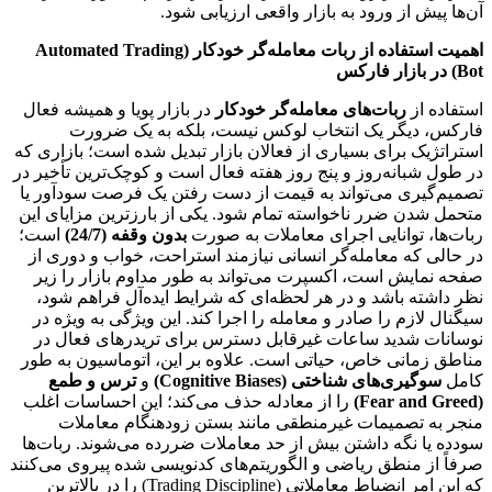
آن‌ها پیش از ورود به بازار واقعی ارزیابی شود.
اهمیت استفاده از ربات معامله‌گر خودکار (Automated Trading
Bot) در بازار فارکس
استفاده از
ربات‌های معامله‌گر خودکار
در بازار پویا و همیشه فعال
فارکس، دیگر یک انتخاب لوکس نیست، بلکه به یک ضرورت
استراتژیک برای بسیاری از فعالان بازار تبدیل شده است؛ بازاری که
در طول شبانه‌روز و پنج روز هفته فعال است و کوچک‌ترین تأخیر در
تصمیم‌گیری می‌تواند به قیمت از دست رفتن یک فرصت سودآور یا
متحمل شدن ضرر ناخواسته تمام شود. یکی از بارزترین مزایای این
ربات‌ها، توانایی اجرای معاملات به صورت
بدون وقفه (24/7)
است؛
در حالی که معامله‌گر انسانی نیازمند استراحت، خواب و دوری از
صفحه نمایش است، اکسپرت می‌تواند به طور مداوم بازار را زیر
نظر داشته باشد و در هر لحظه‌ای که شرایط ایده‌آل فراهم شود،
سیگنال لازم را صادر و معامله را اجرا کند. این ویژگی به ویژه در
نوسانات شدید ساعات غیرقابل دسترس برای تریدرهای فعال در
مناطق زمانی خاص، حیاتی است. علاوه بر این، اتوماسیون به طور
کامل
سوگیری‌های شناختی (Cognitive Biases)
و
ترس و طمع
(Fear and Greed)
را از معادله حذف می‌کند؛ این احساسات اغلب
منجر به تصمیمات غیرمنطقی مانند بستن زودهنگام معاملات
سودده یا نگه داشتن بیش از حد معاملات ضررده می‌شوند. ربات‌ها
صرفاً از منطق ریاضی و الگوریتم‌های کدنویسی شده پیروی می‌کنند
که این امر انضباط معاملاتی (Trading Discipline) را در بالاترین