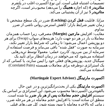
تصمیمات اشتباه قبلی است. این نوع اکسپرت اغلب در پلتفرم
متاتریدر 4
(که اجازه
هجینگ
را می‌دهد) محبوب‌تر است، اگرچه
متاتریدر 5
نیز از آن پشتیبانی می‌کند.
مزایا:
قابلیت
قفل کردن (Locking)
ضرر در یک سطح مشخص تا
زمان تغییر شرایط بازار؛ کاهش استرس روانی ناشی از ضرر
مداوم.
معایب:
افزایش
مارجین (Margin)
مصرفی، زیرا حساب همزمان
معاملات باز در هر دو جهت دارد؛ هزینه‌های سواپ (Swap) برای هر
دو پوزیشن اعمال می‌شود؛ تا زمانی که شرایط بازار تغییر نکند،
سرمایه به صورت “قفل شده” باقی می‌ماند و فرصت استفاده از
سرمایه از بین می‌رود.
کاربرد عملی:
معمولاً توسط تریدرهایی
استفاده می‌شود که می‌خواهند در زمان انتظار برای تأیید یک
سیگنال جدید، پوزیشن‌های فعلی خود را ایمن سازند، یا کسانی که از
یک استراتژی دوطرفه برای معاملات همبسته (Correlated Pairs)
استفاده می‌کنند.
اکسپرت مارتینگل (Martingale Expert Advisor)
اکسپرت مارتینگل
یکی از بحث‌برانگیزترین و در عین حال
بالقوه‌ترین اکسپرت‌ها محسوب می‌شود. این استراتژی بر اساس یک
سیستم
افزایش حجم معاملات پس از هر بار ضرر
بنا شده است.
منطق آن ساده است: با افزایش حجم معامله در هر مرحله ضرر،
زمانی که بالاخره معامله با سود بسته شود، کل ضررهای قبلی