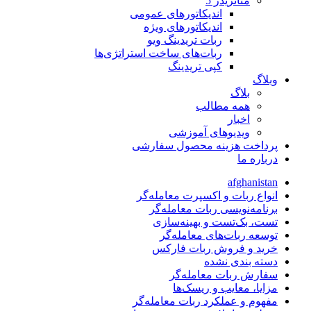
متاتريدر 5
اندیکاتورهای عمومی
اندیکاتورهای ویژه
ربات تریدینگ ویو
ربات‌های ساخت استراتژی‌ها
کپی تریدینگ
وبلاگ
بلاگ
همه مطالب
اخبار
ویدیوهای آموزشی
پرداخت هزینه محصول سفارشی
درباره ما
afghanistan
انواع ربات و اکسپرت معامله‌گر
برنامه‌نویسی ربات معامله‌گر
تست، بک‌تست و بهینه‌سازی
توسعه ربات‌های معامله‌گر
خرید و فروش ربات فارکس
دسته بندی نشده
سفارش ربات معامله‌گر
مزایا، معایب و ریسک‌ها
مفهوم و عملکرد ربات معامله‌گر