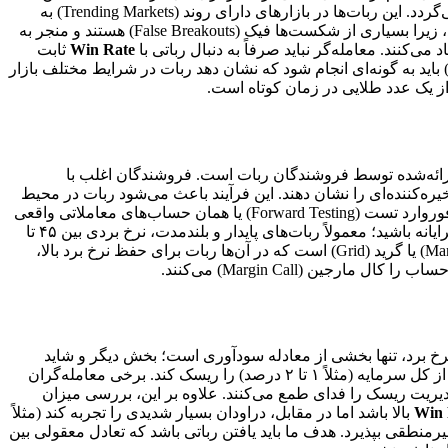
(Mean Reversion) معمولاً در بازارهای رنج (Ranging Markets) نرخ برد بالایی دارند، زیرا بر این فرض استوارند که قیمت به میانگین خود باز می‌گردد. این ربات‌ها در بازارهای دارای روند (Trending Markets) به
شدت آسیب‌پذیر هستند و نرخ برد آن‌ها سقوط می‌کند. در مقابل، ربات‌های شکست قیمت (Breakout Systems) معمولاً نرخ برد پایین‌تری دارند، زیرا بسیاری از شکست‌ها فیک (False Breakouts) هستند و منجر به
نند. معامله‌گر نباید صرفاً به دنبال رباتی با
Win Rate
ثابت
اشد، بلکه باید درک کند که آیا استراتژی ربات با شرایط فعلی بازار سازگار است یا خیر. تحلیل داده‌های گذشته یا همان بک‌تست (Backtesting) باید به گونه‌ای انجام شود که نشان دهد ربات در شرایط مختلف بازار
از یک عدد طلایی در زمان کوتاه است.
ی ارائه‌شده توسط فروشندگان ربات است. فروشندگان اغلب با
ره‌کننده‌ای را نشان دهند. این فرآیند باعث می‌شود ربات در محیط
تست عالی عمل کند، اما در بازار واقعی که شرایط دائماً در حال تغییر است، شکست بخورد. برای بررسی واقعی نرخ برد، حتماً باید به نتایج فوروارد تست (Forward Testing) یا همان حساب‌های معاملاتی واقعی
واقع‌گرایانه باشید؛ معمولاً ربات‌های پایدار و بلندمدت، نرخ بردی بین ۴۵ تا
۶۵ درصد دارند. اعدادی بالاتر از ۸۰ درصد در نتایج طولانی‌مدت معمولاً نشان‌دهنده استفاده از استراتژی‌های خطرناک مانند مارتینگل (Martingale) یا گرید (Grid) است که در آن‌ها ربات برای حفظ نرخ برد بالا،
ن (Margin Call) می‌کنند.
د، بدون مدیریت سرمایه (Risk Management) اصولی، محکوم به فنا هستید. نرخ برد، تنها بخشی از معادله سودآوری است؛ بخش دیگر و شاید
مهم‌تر، تعیین حجم پوزیشن (Position Sizing) است. یک ربات فارکس باید طوری برنامه‌نویسی شده باشد که در هر معامله تنها درصد کوچکی از کل سرمایه (مثلاً ۱ تا ۲ درصد) را ریسک کند. برخی معامله‌گران
 مدیریت ریسک را فدای طمع می‌کنند. علاوه بر این، بررسی میزان
Win 
بالا باشد اما در مقابل، دراودان بسیار شدیدی را تجربه کند (مثلاً