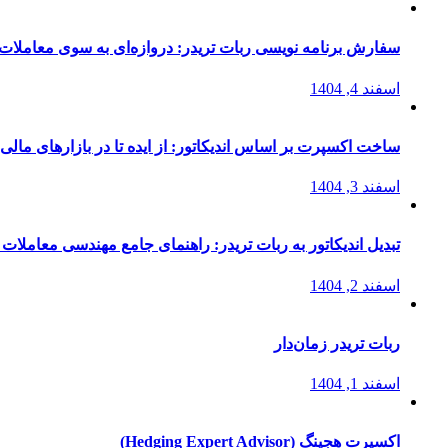
سفارش برنامه نویسی ربات تریدر: دروازه‌ای به سوی معاملات 
اسفند 4, 1404
ساخت اکسپرت بر اساس اندیکاتور: از ایده تا در بازارهای مالی
اسفند 3, 1404
تبدیل اندیکاتور به ربات تریدر: راهنمای جامع مهندسی معاملات 
اسفند 2, 1404
ربات تریدر زمان‌دار
اسفند 1, 1404
اکسپرت هجینگ (Hedging Expert Advisor)