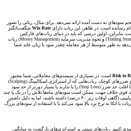
جم سودهای به دست آمده ارائه نمی‌دهد. برای مثال، رباتی را تصور
Win Rate
شگفت‌انگیز
بنابراین، اولین درسی که باید در دنیای ربات‌های فارکس
بالا به تنهایی تضمین‌کننده سودآوری (Profitability) نیست. این شاخص باید در بستر استراتژی معاملاتی (Trading Strategy) و نحوه مدیریت سرمایه (Money Management) ربات
دهد به طور متوسط از هر معامله چقدر سود یا زیان عاید شما
Risk to 
است. در بسیاری از سیستم‌های معاملاتی، شما مجبور
هستید بین یکی از این دو گزینه انتخاب کنید: یا نرخ برد بالا با سودهای کوچک و ضررهای بزرگ داشته باشید، یا نرخ برد پایین با سودهای بزرگ و ضررهای کوچک. ربات‌هایی که از استراتژی اسکالپینگ (Scalping)
بسیار بالایی هستند، زیرا به دنبال شکار نوسانات کوچک در بازار می‌باشند، اما در مقابل، این ربات‌ها اغلب حد ضرر (Stop Loss) را یا ندارند یا بسیار دورتر از حد سود
ه یک روند قوی خلاف جهت، ممکن است سودهای ماه‌ها تلاش را در یک یا چند
پایینی (گاهی اوقات زیر ۴۰ درصد) داشته باشند، اما به دلیل داشتن
ندی کنیم. ربات‌های مبتنی بر استراتژی‌های بازگشت به میانگین