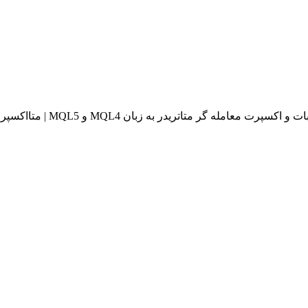
له گر متاتریدر به زبان MQL4 و MQL5 | متااکسپرت