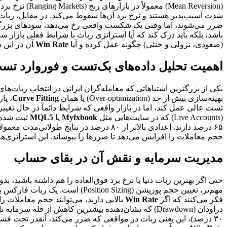
ضرر می‌شوند، اما وقتی یک شکست واقعی رخ می‌دهد، سودهای بزرگی را 
(صعودی، نزولی و خنثی) چگونه عمل کرده و آیا
Win Rate
آن در این ش
اهمیت تحلیل داده‌های بک‌تست و فوروارد تس
یکی از بزرگترین اشتباهاتی که معامله‌گران ایرانی در انتخاب ربات‌
بهینه‌سازی بیش از حد (Over-optimization) یا همان
Curve Fitting
، پا
(Live Accounts) که در سایت‌هایی مثل
Myfxbook
یا
MQL5
ثبت شده‌ا
حجم معاملات را افزایش می‌دهد تا ضررها را بپوشاند. این استراتژی‌ها ممکن اس
مدیریت سرمایه و نقش آن در بقای حساب
فکر می‌کنند که اگر
Win Rate
بالایی دارند، می‌توانند حجم معاملات ر
دراودان (Drawdown) که نشان‌دهنده بیشترین کاهش از قله سرمایه تا کف آن است، برای ارزیابی نرخ برد حیاتی است. اگر رباتی دارای
۳۰ درصد)، این یعنی ربات در مواقعی که ضرر می‌کند، آنقدر تحت فشار قرار می‌گیرد که ممکن است برای بازگرداندن سرمایه، ریسک‌های غیرمنطقی بپذیرد. هدف ما باید یافتن رباتی باشد که تعادل معقولی بین