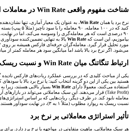
شناخت مفهوم واقعی Win Rate در معاملات الگوریتمی
نرخ برد یا همان
Win Rate
، به عنوان یک معیار آماری، تنها نشان‌دهن
کنید که در ۱۰۰ معامله، ۹۰ معامله را با سود ناچیز (مثلاً ۵ پیپ) بسته است و ۱۰ معامله باقی‌مانده را با ضررهای سنگین (مثلاً ۵۰ پیپ) به اتمام رسانده است. در ظاهر، این ربات دارای
۹۰ درصدی است که هر معامله‌گری را وسوسه می‌کند، اما در نهایت
بیاموزیم، این است که
Win Rate
مورد تحلیل قرار گیرد. معامله‌گران حرفه‌ای فارکس همیشه بر روی “
می‌شود. اگر نرخ برد بالا باشد اما میانگین سود هر معامله کمتر از
ارتباط تنگاتنگ میان Win Rate و نسبت ریسک به ریوارد
یکی از مباحث کلیدی که در بررسی عملکرد ربات‌های فارکس نادیده 
استفاده می‌کنند، معمولاً دارای
Win Rate
(Take Profit) قرار می‌دهند. این سبک معاملاتی می‌تواند در 
معامله نابود کند. در طرف دیگر، ربات‌هایی که بر اساس استراتژی‌های پیرو روند (Trend Following) طراحی 
نسبت ریسک به ریوارد مطلوب (مثلاً ۱ به ۳)، در نهایت سودآور هستند. بنابراین، وقتی به آمار عملکرد یک ربات نگاه می‌کنید، باید ببینید آیا این ربات با اتکا به نرخ برد بالا سود می‌کند یا با استفاده از سودهای بزرگ.
تأثیر استراتژی معاملاتی بر نرخ برد
هر سبک معاملاتی، ماهیت متفاوتی در مواجهه با نرخ برد دارد. برای ب