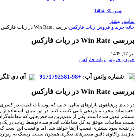
بهمن 30, 1404
نمایش بیشتر
خانه
›
خرید و فروش ربات فارکس
›
بررسی Win Rate در ربات فارکس
بررسی Win Rate در ربات فارکس
تیر 17, 1405
خرید و فروش ربات فارکس
شماره واتس آپ:
+98-9171792581
آي دي تلگر
بررسی Win Rate در ربات فارکس
در دنیای پرهیاهوی بازارهای مالی، جایی که نوسانات قیمت در کسری از 
مستمر تبدیل شده است. یکی از مهم‌ترین شاخص‌هایی که معامله‌گران ه
نسبت معاملات موفق به کل معاملات انجام شده توسط ربات در یک بازه 
در نتیجه سود بیشتری نصیب آن‌ها خواهد شد، اما واقعیت این است ک
نیازمند واکاوی دقیق متغیرهای دیگری همچون نسبت ریسک به ریوارد (Risk to Reward Ratio) و دراودان (Drawdown) است که در کنار هم، تصویر واقعی از کارایی یک سیستم معاملاتی را ترسیم می‌ک