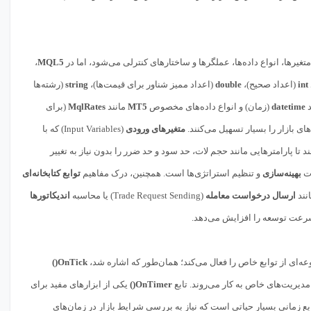
یرها، انواع داده‌ها، عملگرها و ساختارهای کنترلی می‌شود، اما در
MQL5
،
int
(اعداد صحیح)،
double
(اعداد ممیز شناور برای قیمت‌ها)،
string
(رشته‌ها
د
datetime
(زمان) و انواع داده‌های مخصوص
MT5
مانند
MqlRates
(برای
ای بازار را بسیار تسهیل می‌کنند.
متغیرهای ورودی
(Input Variables) که با
د تا پارامترهایی مانند حجم لات، حد سود و حد ضرر را بدون نیاز به تغییر
ات
بهینه‌سازی
و تنظیم استراتژی‌ها است. همچنین، درک مفاهیم
توابع کتابخانه‌ای
نند
ارسال درخواست معامله
(Trade Request Sending) یا محاسبه
اندیکاتورها
 سرعت توسعه را افزایش می‌دهد.
OnTick()
مدیریت‌های خاص به کار می‌روند. تابع
OnTimer()
یکی از ابزارهای مفید برای
ع زمانی بسیار حیاتی است که نیاز به بررسی شرایط بازار در زمان‌های