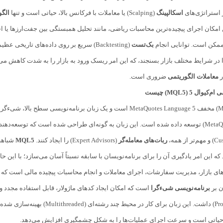
ر استراتژی‌های
اسکالپینگ
(Scalping) یا معاملات با فرکانس بالا، حیاتی است و تنها
الگو
امکان اجرای پیچیده‌ترین محاسبات ریاضی، مانند تحلیل همبستگی بین جفت‌ارزها یا اجرا
ممکن است. توانایی انجام
بک‌تست
(Backtesting) سریع بر روی داده‌های تار
 در شرایط مختلف بازار بسنجند، که این امر ریسک ورود به بازار را به شدت کاهش می
ر
معاملات الگوریتمی
ضروری است.
‌ال 5 (MQL5) چیست
ربات‌های معامله‌گر
(Expert Advisors) را ایجاد کنند.
MQL5
شباهت‌
های بازار، مدیریت سفارشات، اجرای معاملات و انجام محاسبات پیچیده مالی است که آن
ن بر
برنامه‌نویسی شیءگرا
است که امکان ایجاد کدهای ماژولار، قابل استفاده مجدد و ب
حیاتی است و سرعت اجرای عملیات‌ها را به شکل چشمگیری افزایش می‌دهد.