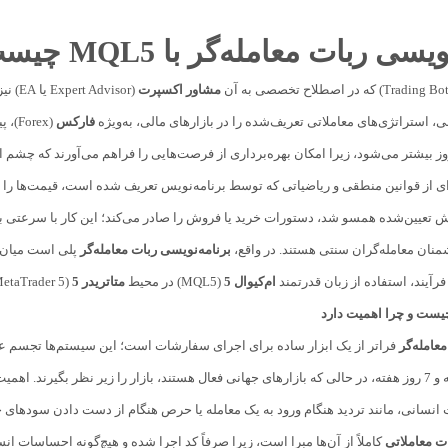
یسی ربات معامله‌گر با MQL5 چیست
مشاور اکسپرت
(isor
 استراتژی‌های معاملاتی تعریف‌شده را در بازارهای مالی، به‌ویژه
فارکس
(Forex)، پیاده‌سازی می‌کند. اهمیت این ابزارها در دنیای
از قوانین منطقی و ریاضیاتی که توسط برنامه‌نویس تعریف شده است، قیمت‌ها را رصد ک
یش تعیین‌شده همسو شد، دستورات خرید یا فروش را صادر می‌کند؛ این کار با سرعتی ب
منان معامله‌گران سنتی هستند. در واقع،
برنامه‌نویسی ربات معامله‌گر
پلی است میان دن
رآیند، استفاده از زبان قدرتمند
ام‌کیو‌ال 5
(MQL5) در محیط
متاتریدر 5
(MetaTrader 5) است.
چیست و چرا اهمیت دارد
معامله‌گر
فراتر از یک ابزار ساده برای اجرای سفارشات است؛ این سیستم‌ها تجسم عینی
سانی، مانند تردید هنگام ورود به یک معامله یا حرص هنگام از دست دادن سودهای ج
ت معاملاتی
کاملاً از آن‌ها مبرا است، زیرا صرفاً کد اجرا شده و هیچ‌گونه احساسات