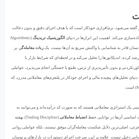
Expert Adv یا EA) نیز گفته می‌شود، نرم‌افزاری خودکار است که با هدف اجرای دقیق و بدون دخالت
الگوریتمیک تریدینگ
(Algorithmic
ربات معامله‌گر
، بر
رده، اندیکاتورها را تحلیل می‌کند و در لحظه‌ای که شرایط بازار با
اورنکردنی و بدون تأثیرپذیری از ترس، طمع یا خستگی انجام می‌پذیرد، عواملی
یای تحلیل‌های پیچیده مالی و اجرای خودکار در پلتفرم‌های معاملاتی مدرن، که
 یک استراتژی معاملاتی هستند که به صورت کد درآمده‌اند و می‌توانند به
انضباط معاملاتی
(Trading Discipline) نهفته
زئی، اصلی‌ترین دلایل شکست معامله‌گران موفق نیستند، بلکه عواملی روانی
 انسانی دخیل نیست. علاوه بر این، سرعت اجرای دستورات در بازارهای پرنوسان