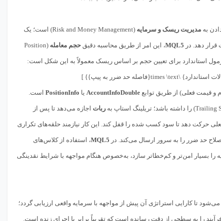
ادن به
مدیریت ریسک و سرمایه
(Risk and Money Management) است؛ یک
 قرار دهد. در
MQL5
، این امر از طریق محاسبه دقیق
حجم معامله
(Position
 و قیمت فعلی) از طریق توابع
AccountInfoDouble
یا
PositionInfo
است.
ربات
اجازه می‌دهد تا پس از
لی حرکت دهد تا سود کسب شده را قفل کند. این کار نیازمند حلقه‌های تکراری
اح حد ضرر را به سرور ارسال می‌کند. در
MQL5
، استفاده از کلاس‌های
 را بسیار امن‌تر و کم‌خطاتر سازد، به‌خصوص هنگام مواجهه با شرایط نقدینگی
 می‌شود تا کارایی استراتژی آن پیش از مواجهه با سرمایه واقعی ارزیابی گردد؛
اند که این فرآیند را به سطحی از دقت رسانده است که تقریباً برابر با اجرای زنده است.