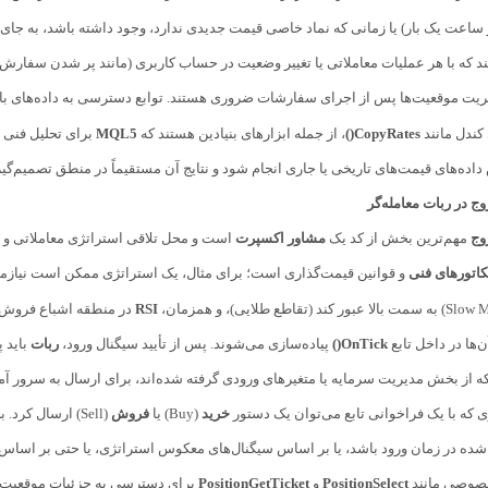
ساعت یک بار) یا زمانی که نماد خاصی قیمت جدیدی ندارد، وجود داشته باشد، به جای 
د که با هر عملیات معاملاتی یا تغییر وضعیت در حساب کاربری (مانند پر شدن سفارش ی
 کندل مانند
CopyRates()
، از جمله ابزارهای بنیادین هستند که
MQL5
برای تحلیل فنی د
داده‌های قیمت‌های تاریخی یا جاری انجام شود و نتایج آن مستقیماً در منطق تصمیم‌گ
ج در ربات معامله‌گر
وج
مهم‌ترین بخش از کد یک
مشاور اکسپرت
است و محل تلاقی استراتژی معاملاتی و ت
کاتورهای فنی
و قوانین قیمت‌گذاری است؛ برای مثال، یک استراتژی ممکن است نیازمن
RSI
در منطقه اشباع فروش 
‌ها در داخل تابع
OnTick()
پیاده‌سازی می‌شوند. پس از تأیید سیگنال ورود،
ربات
باید پ
ری که با یک فراخوانی تابع می‌توان یک دستور
خرید
(Buy) یا
فروش
(Sell) ارسال کرد. بخش خروج به همان اندازه مهم است؛ خروج می‌تواند بر اساس فعال شدن
ه در زمان ورود باشد، یا بر اساس سیگنال‌های معکوس استراتژی، یا حتی بر اساس زمان‌بندی مشخص (Time-based Exit)
 مخصوصی مانند
PositionSelect
و
PositionGetTicket
برای دسترسی به جزئیات موقعیت‌های 