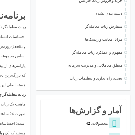
خرید و فروش ربات فارکس
برنامه‌نو
دسته بندی نشده
سفارش ربات معامله‌گر
ربات معامله‌گر
(Trading Bot) که در اصطلاح تخصصی به آن
احساسات انسانی،
مزایا، معایب و ریسک‌ها
Trading) روزبه‌روز بیشتر می‌شود، زیرا امکان بهره‌برداری از فرصت‌هایی را فراهم می‌آورند که چشم انسان قادر به شناسایی یا واکنش سریع به آن‌ها نیست. یک
مفهوم و عملکرد ربات معامله‌گر
اساس مجموعه‌ای 
منطق معاملاتی و مدیریت سرمایه
پارامترهای از پ
که بزرگ‌ترین دش
نصب، راه‌اندازی و تنظیمات ربات
هسته اصلی این ف
ربات معامله‌گر 
ماهیت یک
ربات 
آمار و گزارش‌ها
صورت 24 ساعته و 7 روز هفته، در حالی که بازارهای جهانی فعال هستند، بازار را زیر نظر بگیرند. اهمیت اساسی آن‌ها در توانایی حفظ
محصولات:
42
است؛ احساسات ان
هستند که یک
ربا