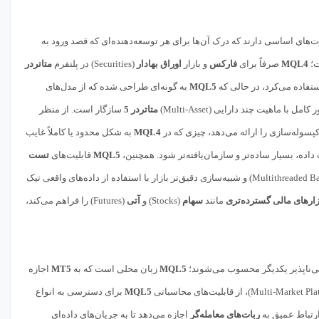
ای اساسی دارند که درک آن‌ها برای هر توسعه‌دهنده‌ای که قصد ورود به
MQL4
صرفاً برای
فارکس
و بازار
اوراق بهادار
(Securities) در پلتفرم
متاتردر
MQL5
به گونه‌ای طراحی شده که از مدل‌های
با ماهیت چند دارایی (Multi-Asset)
متاتردر 5
سازگار است. از منظر
پسوله‌سازی را ارائه می‌دهد، چیزی که در
MQL4
به شکل محدود یا کاملاً غایب
داده، بسیار ساده‌تر و سازمان‌یافته‌تر شود. همچنین،
MQL5
قابلیت‌های
تست
(Multithreaded Backtesting) و شبیه‌سازی دقیق‌تر بازار با استفاده از داده‌های واقعی تیک
زارهای مالی گسترده‌تری
مانند
سهام
(Stocks) و
آتی
(Futures) را فراهم می‌کند،
ی‌ناپذیر یکدیگر محسوب می‌شوند؛
MQL5
زبان محلی است که به
MT5
اجازه
MQL5
برای دسترسی به انواع
 ارتباط عمیق به
ربات‌های معامله‌گر
اجازه می‌دهد تا به جریان‌های داده‌ای