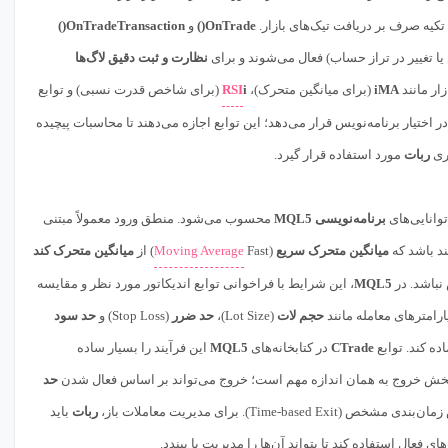
تکیه صرف بر دریافت تیک‌های بازار.
OnTrade()
و
OnTradeTransaction()
ا تغییر در تراز حساب) فعال می‌شوند و برای
نظارت و ثبت دقیق لاگ‌ها
iMA
(برای میانگین متحرک)،
i
RSI
(برای شاخص قدرت نسبی) و توابع
ر اختیار برنامه‌نویس قرار می‌دهد؛ این توابع اجازه می‌دهند تا محاسبات پیچیده
یری
ربات
مورد استفاده قرار گیرد.
وانایی‌های
برنامه‌نویسی MQL5
محسوب می‌شود. منطق ورود معمولاً مبتنی
د باشد که
میانگین متحرک سریع
(Fast
Moving Average
) از
میانگین متحرک کند
نباشد. در
MQL5
، این شرایط با فراخوانی توابع اندیکاتور مورد نظر و مقایسه
ارامترهای معامله مانند
حجم لات
(Lot Size)،
حد ضرر
(Stop Loss) و
حد سود
CTrade
در کتابخانه‌های
MQL5
این فرآیند را بسیار ساده
حد
. برای مدیریت معاملات باز،
ربات
باید
فعال استفاده کند تا بتواند آن‌ها را مدیریت یا ببندد.