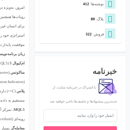
نوشته‌ها:
412
امروز، به‌ویژه د
روبات‌ها همچنین 
بلاگ:
89
برای انسان غیر
فروش:
322
استراتژی خود را
موفقیت پایدار د
زبان برنامه‌نویسی ام‌کیو
ام‌کیو‌ال 5
(MQL5) مخفف MetaQuotes Language 5 است و یک زبان برنامه‌نویسی سطح بالا، شیءگرا (Object-Oriented) و مخصوص
خبرنامه
متاکوتس
(MetaQuotes) توسعه داده شده است. این زبان به گونه‌ای طراحی شده است که توسعه‌دهندگان بتوانند به طور مؤثر، ابزارهای تحلیلی سفارشی،
(Custom Indicators) و مهم‌تر از همه،
با اشتراک در خبرنامه سایت، از
پلاس
(C++) دارد که این امر یادگیری آن را برای برنامه‌نویسان با سابقه نسبتاً آسان می‌سازد؛ با این حال،
مستقیم به داده‌
جدیدترین پیشنهادها و تخفیف‌ها باخبر خواهید شد.
MQL5
، تمرکز آ
رویه‌ای (Procedural) داشت. این زبان برای کار در محیط چند رشته‌ای (Multithreaded) بهینه‌سازی شده است، که برای پردازش‌های سنگین تحلیلی و مدیریت همزمان چندین
معامله‌گر
بسیار 