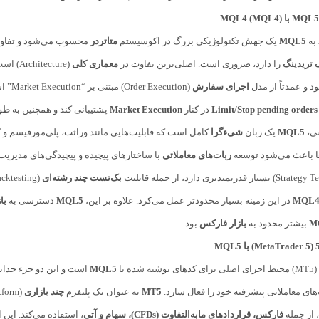
به
MQL5
یک جهش تکنولوژیکی بزرگ در اکوسیستم
متاتردر
محسوب می‌شود و تفاوت‌ه
 تریدینگ
را دارد، ضروری است. اصلی‌ترین تفاوت در
معماری کلی
(Architecture) است؛
 و عمدتاً از مدل
اجرای سفارش
(Order Execution) مبتنی بر “Market Execution” استفاده می‌کرد، در حالی که
Limit/Stop pending orders
در کنار
Market Execution
پشتیبانی کند و همچنین به طور کامل 
سی،
MQL5
یک زبان
شیءگرا
کامل است که قابلیت‌هایی مانند وراثت، پلی‌مورفیسم و ک
ها باعث می‌شود توسعه
ربات‌های معاملاتی
با ساختارهای پیچیده و پیچیدگی‌های مدیریت 
بک‌تست چند رشته‌ای
MQL
در این زمینه بسیار محدودتر عمل می‌کرد. علاوه بر این،
MQL5
دسترسی به
با
M
بیشتر محدود به
بازار فارکس
بود.
(MT5) محیط اجرای اصلی برای کدهای نوشته شده با
MQL5
است و این دو جزء جدای
‌های معاملاتی پیشرفته خود را فعال سازد.
MT5
به عنوان یک پلتفرم
چند بازاری
(Multi-Market Platform)، از قابلیت‌های محاسباتی
 از جمله
فارکس، قراردادهای مابه‌التفاوت (CFDs)، سهام و آتی
، استفاده می‌کند. این