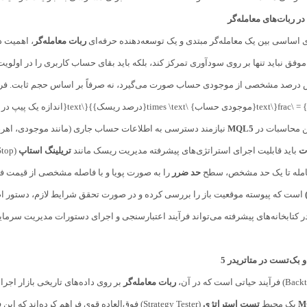
ر ربات‌های معامله‌گر
ی اساسی بین یک معامله‌گر مبتدی و یک توسعه‌دهنده حرفه‌ای
ربات معامله‌گر
، اهمیت د
وفق نباید تنها بر روی سودآوری تمرکز کند، بلکه باید بقای حساب کاربری را در اولویت
ین محاسبات در
MQL5
نیازمند دسترسی به اطلاعات حساب جاری (مانند موجودی، اهرم
ت
باید قابلیت اجرای استراتژی‌های پیشرفته مدیریت ریسک مانند
تریلینگ استاپ
(Trailing Stop) را داشته باشد؛ تریلینگ استاپ به
مله تا یک حد مشخص، سطح
حد ضرر
را به صورت پویا و با فاصله مشخصی از قیمت فع
است که پیوسته موقعیت باز را بررسی کرده و در صورت تحقق شرایط لازم، دستور اصل
کتابخانه‌های پیشرفته می‌تواند فرآیند اعتبارسنجی و اجرای دستورات مدیریت سرمایه
بک‌تست در متاتریدر 5
ربات معامله‌گر
بر روی داده‌های تاریخی بازار اجرا
M
یک محیط
تست استراتژی
(Strategy Tester) فوق‌العاده قوی فراهم کرده‌