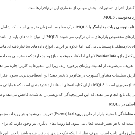
امه‌نویسی MQL5
نامه‌نویسی ربات معامله‌گر با MQL5
، درک مفاهیم پایه زبان ضروری است، که شامل متغ
بزارهای مخصوص بازارهای مالی ترکیب می‌شوند.
MQL5
از انواع داده‌های پایه‌ای مانند
bool
(منطقی) پشتیبانی می‌کند، اما علاوه بر این‌ها، انواع داده‌های ساختاریافته‌ای مانن
 کندل‌ها) و
PositionInfo
(برای اطلاعات موقعیت باز) وجود دارند که دسترسی به داده‌ه
تعریف می‌شوند، از اهمیت ویژه‌ای برخوردارند، زیرا این متغیرها به کاربر اجازه می‌دهن
طریق تنظیمات
مشاور اکسپرت
در
متاتردر 5
تغییر دهد؛ این انعطاف‌پذیری، ستون فقر
MQL5
دارای کتابخانه‌های استاندارد قدرتمندی است که عملیاتی ما
وانی یک تابع انجام می‌دهند، که این امر پیچیدگی کدنویسی را به شدت کاهش می‌دهد و
لی در MQL5
 معامله‌گر
با محیط بازار از طریق
رویدادها
(Events) تعریف می‌شود و هر رویداد، مجموعه‌ای از توابع خاص را فعال می‌کند؛ همان‌طور که اشاره شد،
است که با هر تغییر قیمت فعال می‌شود، اما رویدادهای دیگری نیز وجود دارند که برای 
صل زمانی ثابت است، صرف نظر از اینکه تیک جدیدی دریافت شده باشد یا خیر؛ این تاب