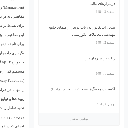
در بازارهای مالی
Management) و کنترل اجرای دستورات، بخش مهمی از معماری این نرم‌افزارهاست.
اسفند 3, 1404
مفاهیم پایه در برن
برای تسلط بر
بر
تبدیل اندیکاتور به ربات تریدر: راهنمای جامع
مهندسی معاملات الگوریتمی
این مفاهیم با ا
اسفند 2, 1404
برای نام نماد) و
نگهداری داده‌های
ربات تریدر زمان‌دار
کلیدواژه
input
مستقیم کد، از 
اسفند 1, 1404
(Library Functions) ضروری است؛
اکسپرت هجینگ (Hedging Expert Advisor)
را تنها با فراخ
رویدادها و توابع اص
بهمن 30, 1404
نحوه تعامل
ربات
مهم‌ترین رویداد 
نمایش بیشتر
اجرای کد در فوا