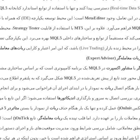
QL5
 در این تعامل، وجود
MetaEditor
است؛ این محیط توسعه یکپارچه (IDE) که همراه با
5
MQ
فراهم می‌آورد. علاوه بر این،
MT5
با استفاده از قابلیت
Strategy Tester
، محیطی
ی‌کند که مستقیماً از توابع و ساختارهای داخلی
MQL5
بهره می‌برد. این یکپارچگی تض
ر (Live Trading) باشد، که این امر اعتبار و کارایی
ربات‌های معامله
له‌گر (Expert Advisor)
گر
یا
مشاور اکسپرت
در
MQL5
یک برنامه کامپیوتری است که بر اساس ساختاری مشخ
MQL5
شکل می‌گیرد که به پلتفرم اطلاع می‌دهن
بار هنگام اتصال
ربات
به نمودار یا در ابتدای اجرای آن فراخوانی می‌شود و برای انجام
ی، بررسی اتصال به سرور و بارگذاری
اندیکاتورها
استفاده می‌شود؛ اگر این تابع با 
 عکس
OnInit()
عمل کرده و تنها یک بار هنگام حذف
ربات
از نمودار یا بستن
متاتردر 5
فرا
عاملات باز را بر عهده دارد. اما قلب تپنده یک
ربات معامله‌گر
، تابع
OnTick()
است؛ این
طق معاملاتی، شامل بررسی شرایط ورود، مدیریت موقعیت‌های باز و اجرای دستورا