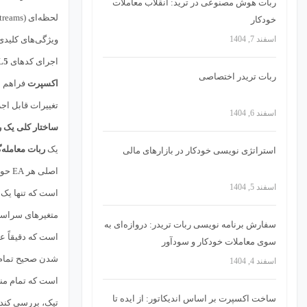
ربات هوش مصنوعی در ترید: انقلاب معاملات
لحظه‌ای (Real-time Data Streams) دسترسی پیدا کنند و تنها با استفاده از توابع استاندارد کتابخانه
خودکار
اسفند 7, 1404
ویژگی‌های کلیدی
اجرای کدهای
L5
ربات تریدر اختصاصی
اکسپرت
فراهم م
تغییرات قابل اجرا در محیط زنده بازا
اسفند 6, 1404
ساختار کلی یک ربات معام
یک
ربات معامله‌
استراتژی‌ نویسی خودکار در بازارهای مالی
اصلی هر EA حول محور چند تابع از پیش تعریف‌شده در
اسفند 5, 1404
است که تنها یک 
متغیرهای سراسر
سفارش برنامه نویسی ربات تریدر: دروازه‌ای به
است که دقیقاً
سوی معاملات خودکار و سودآور
شدن صحیح تمام م
اسفند 4, 1404
است که تمام من
ساخت اکسپرت بر اساس اندیکاتور: از ایده تا