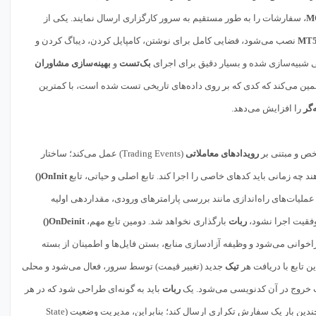
M
، سفارشات را به طور مستقیم به سرور کارگزاری ارسال نمایند. یکی از
MT
نصب می‌شود، فضایی کامل برای نوشتن، کامپایل کردن، دیباگ کردن و
 شبیه‌سازی شده و بسیار دقیق برای اجرای
بک‌تست
و
بهینه‌سازی
مشاوران
مین می‌کند که کدی که بر روی داده‌های تاریخی تست شده است، با کمترین
‌گر
را افزایش می‌دهد.
ص و مبتنی بر
رویدادهای معاملاتی
(Trading Events) عمل می‌کند؛ ساختار
د چه زمانی باید کدهای خاصی را اجرا کند. تابع اصلی و حیاتی، تابع
OnInit()
 عملیات‌های راه‌اندازی مانند بررسی پارامترهای ورودی، مقداردهی اولیه
موفقیت اجرا نشود،
ربات
بارگذاری نخواهد شد. دومین تابع مهم،
OnDeinit()
خوانی می‌شود و وظیفه آزادسازی منابع، بستن فایل‌ها و اطمینان از بسته
 تابع با دریافت هر
تیک
جدید (تغییر قیمت) توسط سرور، فعال می‌شود و محلی
ت خروج در آن کدنویسی می‌شود. یک
ربات
باید به گونه‌ای طراحی شود که در هر
تیک، بررسی کند آیا شرایط ورود بر اساس استراتژی فراهم شده است یا خیر، بدون اینکه در هر تیک، چندین بار یک سفارش تکراری ارسال کند؛ بنابراین، مدیریت وضعیت (State