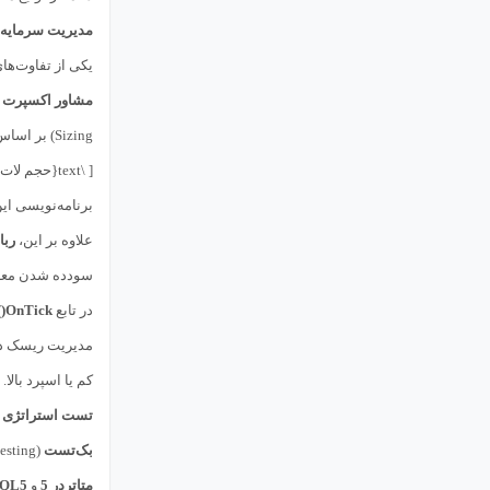
مدیریت سرمایه د
یکی از تفاوت‌ها
مشاور اکسپرت
م
Sizing) بر اساس درصد مشخصی از موجودی حساب صورت می‌گیرد، نه صرفاً بر اساس حجم ثابت. فرمول استاندارد برای تعیین حجم بر اساس ریسک معمولاً به این شکل است:
[ \text{حجم لات} = \frac{\text{موجودی حساب} \times \text{درصد ریسک}}{\text{اندازه یک پیپ در لات استاندارد} \times \text{فاصله حد ضرر به پیپ}} ]
برنامه‌نویسی ا
علاوه بر این،
ربا
سودده شدن معا
در تابع
OnTick()
مدیریت ریسک در 
کم یا اسپرد بالا.
تست استراتژی و 
بک‌تست
(Backtesting) فرآیند حیاتی است که در آن،
متاتردر 5
و
QL5