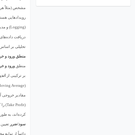
مشخص (مثلاً هر 
رویدادهایی هستن
(Logging) و مدیریت موقعیت‌ها پس از اجرای سفارشات ضروری هستند. توابع دسترسی به داده‌های بازار مانند
دریافت داده‌های
تحلیلی بر اساس 
منطق ورود و خرو
منطق
ورود و خر
بر ترکیبی از
اندی
(Slow Moving Average) به سمت بالا عبور کند (تقاطع طلایی)، و همزمان،
مقادیر خروجی آن
(Take Profit) را که از بخش مدیریت سرمایه یا متغیرهای ورودی گرفته شده‌اند، برای ارسال به سرور آماده کند. توابع
کرده‌اند، به طو
سود/ضرر
تعیین شد
دائماً از توابع