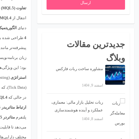
ارسال
تفاوت MQL5 (MQL5) با MQL4 (MQL4)
انتقال از
MQL4
دنیای
الگوریتمیک
4
طراحی شده بود
جدیدترین مقالات
پیشرفته‌تر مانند
وبلاگ
زبان برنامه‌نوی
بود؛ این ویژگی‌
مشاوره ساخت ربات فارکس
استراتژی
(Strategy Testing) بسیار قدرتمندتری دارد، از جمله قابلیت
اسفند 9, 1404
(Tick Data)، که
4
در حالی که
QL4
ربات تحلیل بازار مالی: معماری،
ارتباط متاتریدر 5 (MetaTrader 5) با MQL5
عملکرد و آینده هوشمندسازی
پلتفرم
متاتردر 5
تصمیمات تریدینگ
اسفند 8, 1404
می‌دهد تا قابلیت
مختلف دارایی‌ها،