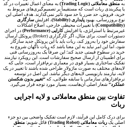
به
منطق معاملاتی (Trading Logic)
به معنای اعمال تغییرات در کد
یا پیکربندی ربات است که مستقیماً بر تصمیم‌گیری‌های مربوط به
خرید، فروش، حد ضرر یا حد سود تأثیر نمی‌گذارند. هدف اصلی این
نوع بروزرسانی، بهبود
پایداری (Stability)
، افزایش
سازگاری
(Compatibility)
با تغییرات محیطی خارجی، اصلاح اشکالات
غیرمرتبط با استراتژی، یا افزایش
کارایی (Performance)
در اجرای
دستورات است. برای مثال، اگر کارگزاری (Broker) پروتکل ارسال
سفارش خود را به‌روز کند، ربات باید با این پروتکل جدید سازگار
شود، اما این امر نباید به این معنا باشد که ربات ناگهان شروع به
خرید در سطوح قیمتی جدید کند؛ این صرفاً یک به‌روزرسانی فنی
برای اطمینان از ارسال صحیح سفارشات است. این رویکرد نیازمند
تفکیک ساختاری بسیار قوی در معماری نرم‌افزار است، جایی که
لایه‌های مختلف به صورت ماژولار طراحی شده باشند تا تغییر در یک
لایه، نیازمند بازنویسی لایه‌های دیگر نباشد. این اصل در توسعه
نرم‌افزارهای سازمانی با سابقه طولانی، که
“تغییر بدون شکستن
عملکرد”
شعار اصلی آن‌هاست، بسیار مورد توجه قرار می‌گیرد.
تفاوت بین منطق معاملاتی و لایه اجرایی
ربات
برای درک کامل این فرآیند، لازم است تفکیک واضحی بین دو جزء
اصلی یک
ربات معاملاتی (Trading Robot)
قائل شویم:
منطق