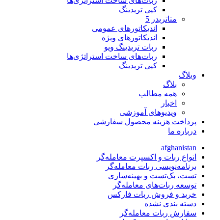
ربات‌های ساخت استراتژی‌ها
کپی تریدینگ
متاتريدر 5
اندیکاتورهای عمومی
اندیکاتورهای ویژه
ربات تریدینگ ویو
ربات‌های ساخت استراتژی‌ها
کپی تریدینگ
وبلاگ
بلاگ
همه مطالب
اخبار
ویدیوهای آموزشی
پرداخت هزینه محصول سفارشی
درباره ما
afghanistan
انواع ربات و اکسپرت معامله‌گر
برنامه‌نویسی ربات معامله‌گر
تست، بک‌تست و بهینه‌سازی
توسعه ربات‌های معامله‌گر
خرید و فروش ربات فارکس
دسته بندی نشده
سفارش ربات معامله‌گر