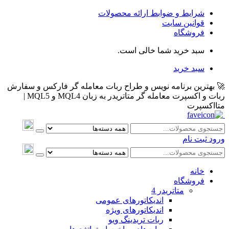
شرایط و ضوابط ارائه محصولات
قوانین سایت
فروشگاه
سبد خرید شما خالی است.
سبد خرید
🚀 بهترین برنامه نویس و طراح ربات معامله گر فارکس و سفارش
ربات و اکسپرت معامله گر متاتریدر به زبان MQL4 و MQL5 |
متااکسپرت
ورود
ثبت نام
خانه
فروشگاه
متاتريدر 4
اندیکاتورهای عمومی
اندیکاتورهای ویژه
ربات تریدینگ ویو