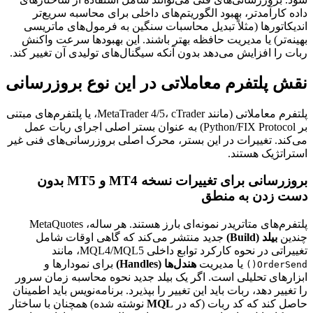
داده کارآمدتر، بهبود الگوریتم‌های داخلی برای محاسبه سریع‌تر
اندیکاتورها (مثلاً تبدیل محاسبات سنگین به فرمول‌های ماتریسی
بهینه‌تر) یا مدیریت حافظه بهتر باشند. این بهبودها سرعت واکنش
ربات را افزایش می‌دهد بدون آنکه سیگنال‌های تولیدی آن تغییر کند.
نقش پلتفرم معاملاتی در این نوع بروزرسانی
پلتفرم معاملاتی (مانند MetaTrader 4/5، cTrader، یا پلتفرم‌های مبتنی
بر Python/FIX Protocol) به عنوان بستر اصلی اجرای ربات عمل
می‌کند. تغییرات در این بستر، محرک اصلی بروزرسانی‌های فنی غیر
استراتژیک هستند.
بروزرسانی برای تغییرات نسخه MT4 و MT5 بدون
دست زدن به منطق
پلتفرم‌های متاتریدر نمونه‌ای بارز هستند. هر ساله، MetaQuotes
چندین
بیلد (Build)
جدید منتشر می‌کند که گاهی اوقات شامل
تغییراتی در نحوه کارکرد توابع داخلی MQL4/MQL5، مانند
یا مدیریت
هندل‌ها (Handles)
برای نمودارها و
OrderSend()
ابزارهای تحلیلی است. اگر یک بیلد جدید نحوه محاسبه زمان سرور
را تغییر دهد، ربات باید این تغییر را بپذیرد. برنامه‌نویس باید اطمینان
حاصل کند که کد ربات (که در
MQL
نوشته شده) همچنان با ساختار