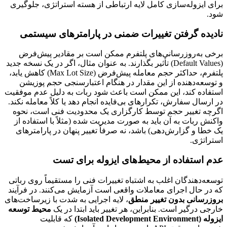
برای ایزوله‌سازی کامل لایه ارتباطی از هسته استراتژی، جلوگیری
شود.
نادیده گرفتن تغییرات ضمنی در پارامترهای سیستمی
برخی به‌روزرسانی‌های پلتفرم ممکن است بر مقادیر پیش‌فرض
(Default Values) تأثیر بگذارند. به عنوان مثال، اگر در یک نسخه جدید
پلتفرم، حداکثر حجم معامله پیش‌فرض (Max Lot Size) کاهش یابد،
و توسعه‌دهنده از این مقدار در هنگام اعتبارسنجی حجم پوزیشن
استفاده کند، این ممکن است باعث شود ربات به دلیل عدم موفقیت
در ارسال سفارش، تکرارهای بی‌فایده انجام دهد یا کلاً معامله نکند.
اگرچه تغییر حجم توسط کارگزاری یک محدودیت فنی است، نحوه
واکنش ربات به آن باید به صورت مدیریت شده (مثلاً با استفاده از
یک خطا و گزارش‌دهی) باشد، نه صرفاً تغییر پنهان در پارامترهای
استراتژی.
عدم استفاده از محیط‌های ایزوله برای تست
توسعه‌دهندگان اغلب به اشتباه تغییرات فنی را مستقیماً روی رباتی
که در حال اجرای معاملات واقعی است آزمایش می‌کنند. در فرآیند
بروزرسانی بدون تغییر منطق
، لایه اجرایی به شدت با زیرساخت‌های
خارجی درگیر است. بنابراین، هر تغییر باید ابتدا در یک
محیط توسعه
ایزوله (Isolated Development Environment)
که قابلیت