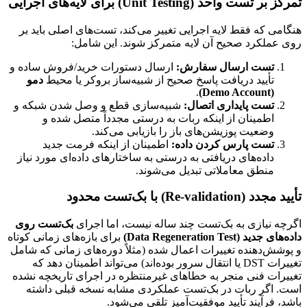
تمرکز بر تست واحد (Unit Testing) برای لایه‌های اجرایی
هنگامی که فقط لایه اجرایی تغییر می‌کند، تست‌های اصلی باید بر
روی عملکرد صحیح آن لایه متمرکز شوند. این شامل:
تست ارسال سفارش:
ارسال دستورات خرید/فروش ساده و
تأیید دریافت پاسخ صحیح از شبیه‌ساز بروکر یا محیط
دمو
.
(Demo Account)
تست پایداری اتصال:
شبیه‌سازی قطع و وصل شدن شبکه و
اطمینان از اینکه ربات به درستی مجدداً متصل شده و
وضعیت پوزیشن‌های باز را بازیابی می‌کند.
تست پارس کردن داده:
اطمینان از اینکه فرمت جدید
داده‌های دریافتی به درستی به ساختارهای داده‌ای مورد نیاز
منطق معاملاتی تبدیل می‌شوند.
تأیید مجدد (Re-validation) با بک‌تست محدود
اگرچه نیازی به بک‌تست چند ساله نیست، اما اجرای
بک‌تست روی
داده‌های جدید (Data Regeneration Test)
برای بازه‌های زمانی کوتاه
و پوشش‌دهنده تغییرات اعمال شده (مثلاً دوره‌های زمانی که شامل
تغییرات DST یا انتقال سرور بوده‌اند) می‌تواند اطمینان دهد که
تغییرات فنی منجر به خطاهای غیرمنتظره در اجرای تاریخچه نشده
است. اگر ربات در بک‌تست عملکردی مشابه نسخه قبلی داشته
باشد، فرآیند تأیید موفقیت‌آمیز تلقی می‌شود.