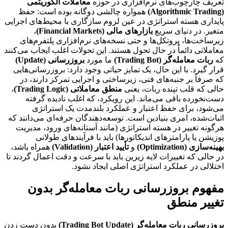
تعریف چارچوب‌های نرم‌افزاری در حوزه
معاملات الگوریتمی
(Algorithmic Trading)
همواره چالشی دوگانه بوده است: حفظ
پایداری هسته استراتژی در عین لزوم سازگاری با محیط‌های اجرایی
متغیر. در دنیای سریع
بازارهای مالی (Financial Markets)
،
زیرساخت‌ها، پروتکل‌ها و حتی نسخه‌های نرم‌افزاری پلتفرم‌های
معاملاتی دائماً در حال تحول هستند. این تحولات اغلب ایجاب می‌کنند
که
ربات معامله‌گر (Trading Bot)
ما مورد
بروزرسانی (Update)
قرار گیرد. با این حال، یک تمایز حیاتی وجود دارد: بروزرسانی‌هایی
که صرفاً بر جنبه‌های فنی، زیرساختی و اجرایی تمرکز دارند، در
حالی که قلب تپنده ربات، یعنی
منطق معاملاتی (Trading Logic)
،
دست‌نخورده باقی می‌ماند. این رویکرد، که اغلب نادیده گرفته
می‌شود، برای حفظ اعتبار و عملکرد بلندمدت یک استراتژی
اثبات‌شده، امری بنیادین است. توسعه‌دهندگان حرفه‌ای می‌دانند که
هرگونه تغییر در هسته استراتژی (مانند آستانه‌های ورود، مدیریت
پوزیشن یا پارامترهای اندیکاتورها) باید با فرآیندهای طولانی
بهینه‌سازی (Optimization)
و
تأیید اعتبار (Validation)
همراه باشد،
در حالی که تغییرات لایه زیرین باید با سرعت و دقت اعمال گردند تا
اختلالی در عملکرد استراتژی اصلی ایجاد نشود.
مفهوم بروزرسانی ربات معامله‌گر بدون
تغییر منطق
بروزرسانی ربات معامله‌گر (Trading Bot Update)
بدون دست زدن