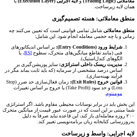
معاملاتی (Trading Logic)
و
لایه اجرایی (Execution Layer)
یا
همان لایه زیرساخت.
منطق معاملاتی: هسته تصمیم‌گیری
منطق معاملاتی
شامل تمامی قوانینی است که تعیین می‌کنند چه
زمانی و با چه حجمی معامله انجام شود. این شامل:
شرایط ورود (Entry Conditions):
بر اساس اندیکاتورهای
فنی (مانند تقاطع میانگین‌های متحرک، سطوح
RSI
، یا
الگوهای کندل‌استیک).
مدیریت ریسک داخلی استراتژی:
سایز پوزیشن‌گیری بر
اساس درصد مشخصی از سرمایه (که باید ثابت بماند مگر در
فرآیند بهینه‌سازی).
قوانین خروج (Exit Rules):
زمان فعال‌سازی حد ضرر (Stop
Loss) و حد سود (Take Profit) یا خروج بر اساس تغییرات
مومنتوم
.
این بخش باید در برابر نوسانات محیطی مقاوم باشد. اگر استراتژی
شما مبتنی بر این است که در صورت عبور قیمت از میانگین متحرک
۲۰۰ روزه معامله‌ای باز کند، این قاعده نباید صرفاً به دلیل
به‌روزرسانی کتابخانه زبان برنامه‌نویسی تغییر کند.
لایه اجرایی: واسط و زیرساخت