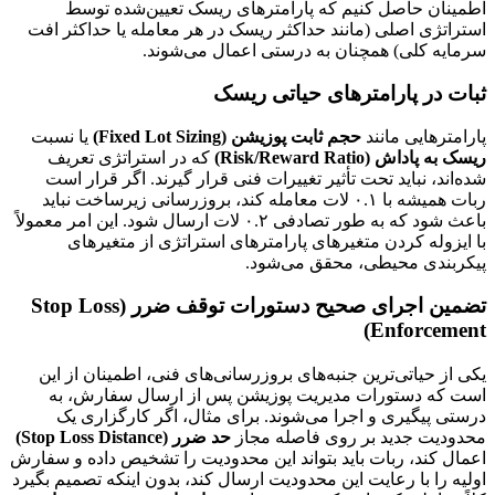
اطمینان حاصل کنیم که پارامترهای ریسک تعیین‌شده توسط
استراتژی اصلی (مانند حداکثر ریسک در هر معامله یا حداکثر افت
سرمایه کلی) همچنان به درستی اعمال می‌شوند.
ثبات در پارامترهای حیاتی ریسک
پارامترهایی مانند
حجم ثابت پوزیشن (Fixed Lot Sizing)
یا نسبت
ریسک به پاداش (Risk/Reward Ratio)
که در استراتژی تعریف
شده‌اند، نباید تحت تأثیر تغییرات فنی قرار گیرند. اگر قرار است
ربات همیشه با ۰.۱ لات معامله کند، بروزرسانی زیرساخت نباید
باعث شود که به طور تصادفی ۰.۲ لات ارسال شود. این امر معمولاً
با ایزوله کردن متغیرهای پارامترهای استراتژی از متغیرهای
پیکربندی محیطی، محقق می‌شود.
تضمین اجرای صحیح دستورات توقف ضرر (Stop Loss
Enforcement)
یکی از حیاتی‌ترین جنبه‌های بروزرسانی‌های فنی، اطمینان از این
است که دستورات مدیریت پوزیشن پس از ارسال سفارش، به
درستی پیگیری و اجرا می‌شوند. برای مثال، اگر کارگزاری یک
محدودیت جدید بر روی فاصله مجاز
حد ضرر (Stop Loss Distance)
اعمال کند، ربات باید بتواند این محدودیت را تشخیص داده و سفارش
اولیه را با رعایت این محدودیت ارسال کند، بدون اینکه تصمیم بگیرد