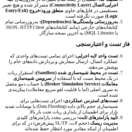
اجرایی/اتصال (Connectivity Layer)
متمرکز شده و هیچ تغییر
مستقیمی در فایل‌های حاوی
منطق ورود/خروج (Entry/Exit
Logic)
صورت نگرفته است.
به‌روزرسانی وابستگی‌ها (Dependencies):
به‌روزرسانی تمام
کتابخانه‌های خارجی (مانند کتابخانه‌های JSON، HTTP Client
یا MQL Libraries) به آخرین نسخه سازگار.
فاز تست و اعتبارسنجی
تست واحد لایه اجرایی:
اجرای تمامی تست‌های واحدی که
عملکرد اتصال، ارسال سفارش و پردازش داده‌های خام را
پوشش می‌دهند.
تست در محیط شبیه‌سازی شده (Sandbox):
استقرار ربات
در یک محیط تست که با استفاده از
سرویس شبیه‌سازی
معاملات (Broker Simulation Service)
یا حساب دمو متصل
به سرور اصلی (اما با قابلیت لغو سریع معاملات) پیکربندی
شده است.
تست‌های استرس عملکردی:
اجرای تست‌هایی برای
شبیه‌سازی حجم بالای داده (Data Flooding) یا نوسانات شدید
بازار برای اطمینان از پایداری ربات تحت بار بالا.
تأیید پارامترهای ثابت:
بررسی مجدد پارامترهای کلیدی
مدیریت ریسک
(حجم لات، SL/TP پیش‌فرض) در کد برای
اطمینان از اینکه مقادیر مورد انتظار حفظ شده‌اند.