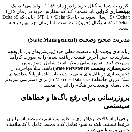
اگر ربات شما سیگنال خرید را در زمان $T_1$ تولید می‌کند، یک
بهینه‌سازی کارایی
باید تضمین کند که سفارش خرید در زمان $T_1
+ \Delta t$ ارسال شود، به جای $T_1 + \Delta t’$, جایی که $\Delta t
< \Delta t’$. سیگنال (خرید) ثابت است، اما زمان اجرا بهبود یافته
است.
مدیریت صحیح وضعیت (State Management)
ربات‌های پیچیده باید وضعیت فعلی خود (پوزیشن‌های باز، تاریخچه
سفارشات اخیر، آخرین قیمت دریافت شده) را به صورت کارآمد
مدیریت کنند. به‌روزرسانی ممکن است شامل بهبود روش
ذخیره‌سازی وضعیت (State Persistence)
باشد، مثلاً مهاجرت از
ذخیره‌سازی در فایل‌های متنی ساده به استفاده از پایگاه داده‌های
سبک درون-حافظه (In-Memory Databases) برای دسترسی سریع‌تر
به داده‌های وضعیت در هنگام راه‌اندازی مجدد.
بروزرسانی برای رفع باگ‌ها و خطاهای
سیستمی
برخی از اشکالات نرم‌افزاری به طور مستقیم به منطق استراتژی
مرتبط نیستند، بلکه به نحوه تعامل کد با محیط عامل یا کتابخانه‌های
جانبی مربوط می‌شوند.