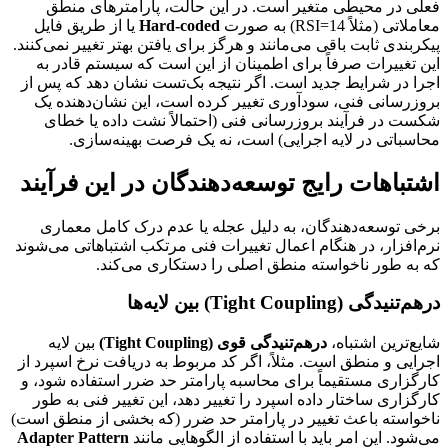
فعلی در محیطی متغیر است. در این حالت، پارامترهای منطق
معاملاتی (مثلاً RSI=14) به صورت
Hard-coded
یا از طریق فایل
پیکربندی ثابت باقی می‌مانند و هرگز برای یافتن بهتر تغییر نمی‌کنند.
این تغییرات صرفاً برای اطمینان از این است که سیستم قادر به
اجرا در شرایط جدید است. اگر نتیجه بک‌تست نشان دهد که پس از
بروزرسانی فنی، سودآوری تغییر کرده است، این نشان‌دهنده یک
شکست در فرآیند بروزرسانی فنی (احتمالاً نشت داده یا خطای
محاسباتی در لایه اجرایی) است، نه یک فرصت بهینه‌سازی.
اشتباهات رایج توسعه‌دهندگان در این فرآیند
برخی توسعه‌دهندگان، به دلیل عجله یا عدم درک کامل معماری
نرم‌افزار، در هنگام اعمال تغییرات فنی مرتکب اشتباهاتی می‌شوند
که به طور ناخواسته منطق اصلی را دستکاری می‌کند.
درهم‌تنیدگی (Tight Coupling) بین لایه‌ها
شایع‌ترین اشتباه،
درهم‌تنیدگی قوی (Tight Coupling)
بین لایه
اجرایی و منطق است. مثلاً، اگر کد مربوط به دریافت نرخ اسپرد از
کارگزاری مستقیماً برای محاسبه پارامتر حد ضرر استفاده شود، و
کارگزاری ساختار داده اسپرد را تغییر دهد، این تغییر فنی به طور
ناخواسته باعث تغییر در پارامتر حد ضرر (که بخشی از منطق است)
می‌شود. این امر باید با استفاده از الگوهایی مانند
Adapter Pattern