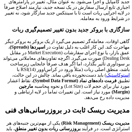
جدید کامپایل و اجرا می‌شود. به عنوان مثال، تغییر در پارامترهای
اجباری تابع ارسال سفارش در یک نسخه جدید، نیازمند اصلاح صرفاً
در لایه اجرایی ربات است تا با سینتکس جدید سازگار شود، نه تغییر
در شرایط ورود به معامله.
سازگاری با بروکر جدید بدون تغییر تصمیم‌گیری ربات
گاهی اوقات، معامله‌گر تصمیم می‌گیرد از یک بروکر به بروکر دیگر
مهاجرت کند. این کار اغلب به دلیل تفاوت در
اسپردها (Spreads)
،
عمق بازار، یا نوع اجرای سفارشات (Market Execution در مقابل
Dealing Desk) صورت می‌گیرد. اگرچه تفاوت‌های معاملاتی می‌تواند
بر سودآوری تأثیر بگذارد، اما اگر هدف صرفاً جابجایی زیرساخت
باشد، منطق اصلی ربات (مثلاً ورود در کراس‌اوور RSI(14) با
استوکاستیک
) باید دست‌نخورده باقی بماند. چالش در این حالت،
تطبیق
فرمت داده‌های نماد (Symbol Data Format)
، نقاط اعشار
مورد نیاز برای حجم لات (Lot Size) و نحوه محاسبه
مارجین
(Margin)
مورد نیاز است. این تغییرات تماماً در لایه ارتباطی و
مدیریت داده رخ می‌دهد.
مدیریت ریسک ثابت در بروزرسانی‌های فنی
مدیریت ریسک (Risk Management)
یکی از مهم‌ترین جنبه‌های هر
استراتژی است. در فرآیند
بروزرسانی ربات بدون تغییر منطق
، باید