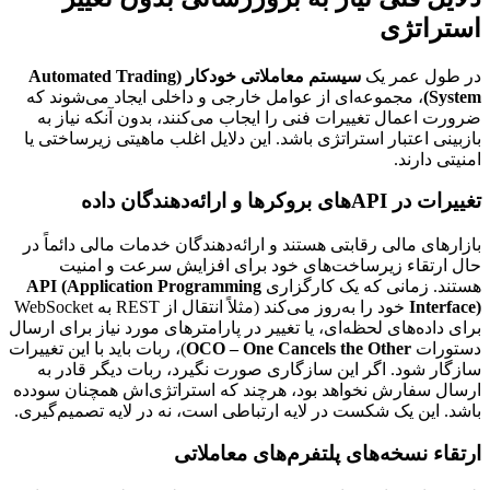
استراتژی
در طول عمر یک
سیستم معاملاتی خودکار (Automated Trading
System)
، مجموعه‌ای از عوامل خارجی و داخلی ایجاد می‌شوند که
ضرورت اعمال تغییرات فنی را ایجاب می‌کنند، بدون آنکه نیاز به
بازبینی اعتبار استراتژی باشد. این دلایل اغلب ماهیتی زیرساختی یا
امنیتی دارند.
تغییرات در APIهای بروکرها و ارائه‌دهندگان داده
بازارهای مالی رقابتی هستند و ارائه‌دهندگان خدمات مالی دائماً در
حال ارتقاء زیرساخت‌های خود برای افزایش سرعت و امنیت
هستند. زمانی که یک کارگزاری
API (Application Programming
Interface)
خود را به‌روز می‌کند (مثلاً انتقال از REST به WebSocket
برای داده‌های لحظه‌ای، یا تغییر در پارامترهای مورد نیاز برای ارسال
دستورات
OCO – One Cancels the Other
)، ربات باید با این تغییرات
سازگار شود. اگر این سازگاری صورت نگیرد، ربات دیگر قادر به
ارسال سفارش نخواهد بود، هرچند که استراتژی‌اش همچنان سودده
باشد. این یک شکست در لایه ارتباطی است، نه در لایه تصمیم‌گیری.
ارتقاء نسخه‌های پلتفرم‌های معاملاتی