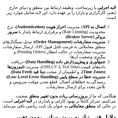
لایه اجرایی
یا زیرساخت، وظیفه ارتباط بین منطق و دنیای خارج
(یعنی کارگزاری و بازار) را بر عهده دارد. این لایه شامل موارد زیر
است:
اتصال به API:
مدیریت
احراز هویت (Authentication)
، نرخ
محدودیت (Rate Limiting) و برقراری ارتباط پایدار با
سرور
بروکر (Broker Server)
.
مدیریت سفارشات (Order Management):
تبدیل سیگنال‌های
منطق معاملاتی به فرمت قابل قبول API، ارسال سفارشات،
مدیریت سفارشات در حالت انتظار (Pending Orders) و
پیگیری وضعیت آن‌ها.
جمع‌آوری و پیش‌پردازش داده (Data Handling):
دریافت
داده‌های قیمت (Tick Data یا OHLCV)، مدیریت
تایم‌زون‌ها
(Time Zones)
، و اطمینان از صحت
دیتا فید (Data Feed)
.
مدیریت خطا در سطح پایین (Low-Level Error Handling):
رسیدگی به خطاهای اتصال، قطع شدن موقت سرویس و
تلاش مجدد برای ارسال سفارشات.
هنگامی که ما از
بروزرسانی ربات بدون تغییر منطق
صحبت
می‌کنیم، تمرکز کاملاً بر بهبود کارایی و پایداری در
لایه اجرایی
است،
در حالی که
منطق معاملاتی
به عنوان یک ثابت ریاضی باقی می‌ماند.
دلایل فنی نیاز به بروزرسانی بدون تغییر