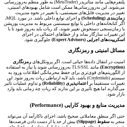
پلتفرم‌هایی مانند متاتریدر (MetaTrader) به طور منظم به‌روزرسانی
می‌شوند. این به‌روزرسانی‌ها ممکن است شامل بهبودهای امنیتی،
تغییر در مدیریت فایل‌های سیستمی، یا تغییر در نحوه مدیریت
زمان‌بندی (Scheduling)
و اجرای توابع داخلی باشد. در مورد MQL،
اگر کتابخانه‌های داخلی یا توابع سیستمی مربوط به مدیریت پوزیشن
یا زمان‌سنجی دستخوش تغییر شوند، کد ربات باید به‌روز شود تا با
این تغییرات سازگار بماند و از خطاهای احتمالی در اجرای
اسکریپت‌های اجرایی (Expert Advisors)
جلوگیری شود.
مسائل امنیتی و رمزنگاری
امنیت در انتقال داده‌ها حیاتی است. اگر پروتکل‌های
رمزنگاری
(Encryption)
مانند TLS/SSL به‌روزرسانی شوند یا نیاز به استفاده
از الگوریتم‌های قوی‌تری برای حفظ محرمانگی اطلاعات ورود به
سیستم (Credentials) باشد، باید لایه ارتباطی ربات به‌روز شود. این
تغییرات مستقیماً بر
اعتمادپذیری (Reliability)
و تداوم عملیات تأثیر
می‌گذارند اما هیچ تأثیری بر این ندارند که ربات چه زمانی باید وارد
بازار شود.
مدیریت منابع و بهبود کارایی (Performance)
حتی اگر منطق معاملاتی صحیح باشد، اجرای ناکارآمد آن می‌تواند
منجر به
سقوط (Slippage)
بیش از حد یا از دست دادن فرصت‌ها
شود. بروزرسانی‌های فنی می‌توانند شامل استفاده از ساختارهای