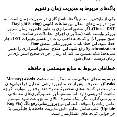
باگ‌های مربوط به مدیریت زمان و تقویم
یکی از رایج‌ترین منابع باگ‌ها، ناسازگاری در مدیریت زمان است، به
ویژه در زمان‌های انتقال بین
ساعات قانونی (Daylight Saving
Time – DST)
. اگر منطق استراتژی به طور خاص به زمان سرور
بروکر وابسته باشد (مثلاً برای اجرای معاملات در ساعت ۱۰:۰۰
صبح نیویورک)، و کتابخانه داخلی ربات در تفسیر تغییرات DST دچار
خطا شود، این خطا باید با به‌روزرسانی منطق
Time
Synchronization
رفع شود. این اصلاح، منطق استراتژی را تغییر
نمی‌دهد؛ بلکه تضمین می‌کند که زمان اجرای صحیح استراتژی در
زمان درست اعمال شود.
خطاهای مربوط به منابع سیستمی و حافظه
در سیستم‌های طولانی‌مدت، ممکن است
نشت حافظه (Memory
Leaks)
یا مصرف بیش از حد منابع پردازشی به دلیل فراخوانی‌های
نادرست در کتابخانه‌های شخص ثالث رخ دهد. رفع این موارد، اگرچه
ماهیت کدنویسی دارد، اما مستقیماً بر تصمیم‌گیری‌های معاملاتی
تأثیر نمی‌گذارد، مگر اینکه مصرف بالای منابع باعث شود سیستم
عامل ربات را متوقف کند. این نوع
بروزرسانی رفع باگ (Bug Fix
Update)
اغلب شامل تنظیم دقیق مدیریت حافظه یا جایگزینی یک
فراخوانی کتابخانه‌ای مشکل‌ساز است.