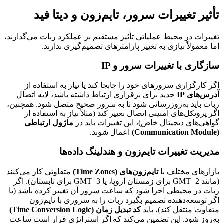
تأثیر تغییرات سرور، تایم‌زون و دیتا فید
تغییرات در محیط عملیاتی تأثیر مستقیم بر عملکرد ربات می‌گذارند،
اما معمولاً نیازی به تغییر پارامترهای تصمیم‌گیری ندارند.
سازگاری با تغییرات سرور و IP
اگر کارگزاری سرورهای خود را جابجا کند یا نیاز به استفاده از
آدرس‌های IP
جدید برای برقراری ارتباط داشته باشد، لایه اتصال
ربات باید به‌روزرسانی شود تا به سرور صحیح متصل شود. همچنین،
اگر پروتکل‌های امنیتی اتصال تغییر کند (مثلاً نیاز به استفاده از
گواهی‌های دیجیتال خاص)، این تغییرات باید در
ماژول ارتباطی
(Communication Module)
اعمال شوند.
مدیریت تغییرات تایم‌زون و هندلینگ داده‌ها
بازارهای مختلف با
تایم‌زون‌های (Time Zones)
متفاوتی کار می‌کنند
(مانند GMT+2 برای زمستان اروپا، یا GMT+3 برای تابستان). اگر
ربات در محیطی اجرا شود که ساعت سرور آن تغییر کرده باشد (یا
اگر توسعه‌دهنده تصمیم بگیرد ربات را به سروری با تایم‌زون
متفاوت منتقل کند)، باید
کد تبدیل زمان (Time Conversion Logic)
به‌روز شود. این تضمین می‌کند که اگر استراتژی قرار است ساعت