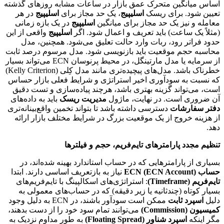
اساس میانگین متحرک عمق بازار در ساعات مشابه روزهای گذشته
تعیین شود. برای ریسک
اسلیپیج
، یک حد مجاز برای
اسلیپیج
در هر
معامله و نیز یک حد مجاز برای میانگین
اسلیپیج
در یک بازه زمانی
(مثلاً یک ساعت) باید تعریف و اعمال شود. اگر
اسلیپیج
واقعی از این
حدود فراتر رود، ربات وارد حالت تعلیق می‌شود. همچنین، مدل
محاسبه حجم موقعیت باید بازنویسی شود. مدل مرسوم درصد ثابت
از سرمایه یا مدل مارتینگل، در محیط پرنوسان ECN می‌تواند بسیار
خطرناک باشد. مدل‌های پیچیده‌تری مانند مدل کِلی (Kelly Criterion)
که نسبت به سودآوری اخیر استراتژی و شرایط فعلی بازار حساس
است، می‌تواند گزینه بهتری باشد، هرچند پیاده‌سازی و تست دقیق
آن ضروری است. در نهایت، ماژول
مدیریت ریسک
باید به داده‌های
دفتر سفارشات
دسترسی داشته باشد تا بتواند تخمین واقع‌بینانه‌تری
از هزینه خروج از یک موقعیت بزرگ در شرایط مختلف بازار ارائه
دهد.
تنظیم مجدد پارامترهای تایم‌فریم، حجم و فیلترها
بسیاری از پارامترهایی که در حساب استاندارد بهینه شده‌اند، در
حساب ECN (ECN Account)
نیاز به بازتعریف اساسی دارند. ابتدا
تایم‌فریم (Timeframe)
: استراتژی‌های اسکالپینگ با تایم‌فریم‌های
بسیار کوتاه (چندثانیه یا زیر دقیقه) که در حساب‌های معمولی به
دلیل
اسپرد ثابت
ممکن است سودآور باشند، در ECN به دلیل وجود
کمیسیون (Commission)
می‌توانند تمام سود خود را از دست بدهند،
مگر اینکه
اسپرد شناور (Floating Spread)
به طور مداوم نزدیک به