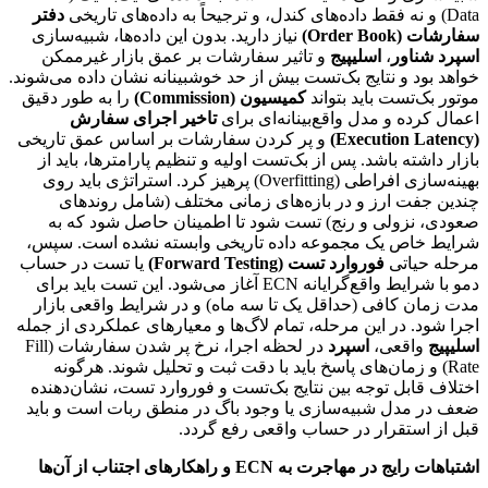
Data) و نه فقط داده‌های کندل، و ترجیحاً به داده‌های تاریخی
دفتر
سفارشات (Order Book)
نیاز دارید. بدون این داده‌ها، شبیه‌سازی
اسپرد شناور
،
اسلیپیج
و تاثیر سفارشات بر عمق بازار غیرممکن
خواهد بود و نتایج بک‌تست بیش از حد خوشبینانه نشان داده می‌شوند.
موتور بک‌تست باید بتواند
کمیسیون (Commission)
را به طور دقیق
اعمال کرده و مدل واقع‌بینانه‌ای برای
تاخیر اجرای سفارش
(Execution Latency)
و پر کردن سفارشات بر اساس عمق تاریخی
بازار داشته باشد. پس از بک‌تست اولیه و تنظیم پارامترها، باید از
بهینه‌سازی افراطی (Overfitting) پرهیز کرد. استراتژی باید روی
چندین جفت ارز و در بازه‌های زمانی مختلف (شامل روندهای
صعودی، نزولی و رنج) تست شود تا اطمینان حاصل شود که به
شرایط خاص یک مجموعه داده تاریخی وابسته نشده است. سپس،
مرحله حیاتی
فوروارد تست (Forward Testing)
یا تست در حساب
دمو با شرایط واقع‌گرایانه ECN آغاز می‌شود. این تست باید برای
مدت زمان کافی (حداقل یک تا سه ماه) و در شرایط واقعی بازار
اجرا شود. در این مرحله، تمام لاگ‌ها و معیارهای عملکردی از جمله
اسلیپیج
واقعی،
اسپرد
در لحظه اجرا، نرخ پر شدن سفارشات (Fill
Rate) و زمان‌های پاسخ باید با دقت ثبت و تحلیل شوند. هرگونه
اختلاف قابل توجه بین نتایج بک‌تست و فوروارد تست، نشان‌دهنده
ضعف در مدل شبیه‌سازی یا وجود باگ در منطق ربات است و باید
قبل از استقرار در حساب واقعی رفع گردد.
اشتباهات رایج در مهاجرت به ECN و راهکارهای اجتناب از آن‌ها