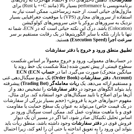
برنامه‌نویسی با performance بسیار بالا (مانند C++ یا Rust) برای
ماژول‌های حیاتی است. از جنبه زیرساختی، ممکن است نیاز به
استفاده از سرورهای مجازی (VPS) با موقعیت جغرافیایی بسیار
نزدیک به سرورهای بروکر یا حتی سرویس‌های کولوکیشن
(Colocation) باشد. درک این نکته حیاتی است که در ECN، شما نه
تنها با بازار، بلکه با سایر الگوریتم‌ها در یک رقابت مستقیم بر سر
سرعت اجرا (Execution Speed)
هستید.
تطبیق منطق ورود و خروج با دفتر سفارشات
در حساب‌های معمولی، ورود و خروج معمولاً بر اساس شکست
سطوح قیمتی از پیش تعیین شده (مثلاً شکست یک خط روند یا
میانگین متحرک) صورت می‌گیرد. اما در
حساب ECN (ECN
Account)
،
دفتر سفارشات (Order Book)
یک منبع سیگنال‌دهی غنی
و مستقیم ارائه می‌دهد. یک
ربات معامله‌گر (Trading Bot)
پیشرفته
باید بتواند الگوهای موجود در
دفتر سفارشات
را تشخیص دهد و از
آن‌ها برای اصلاح یا تایید سیگنال‌های خود استفاده کند. برای مثال،
مفهوم «دیوارهای خرید یا فروش» (حجم بسیار بزرگی از سفارشات
در یک قیمت خاص) می‌تواند به عنوان یک سطح حمایت یا مقاومت
قوی و با ماهیت متفاوت عمل کند. ممکن است سیگنال ورود بر
اساس تحلیل تکنیکال صادر شود، اما اگر در مسیر آن یک دیوار
فروش قوی در
دفتر سفارشات
وجود داشته باشد، منطق ربات باید
بتواند این ورود را به تعویق انداخته یا حتی آن را لغو کند، زیرا احتمال