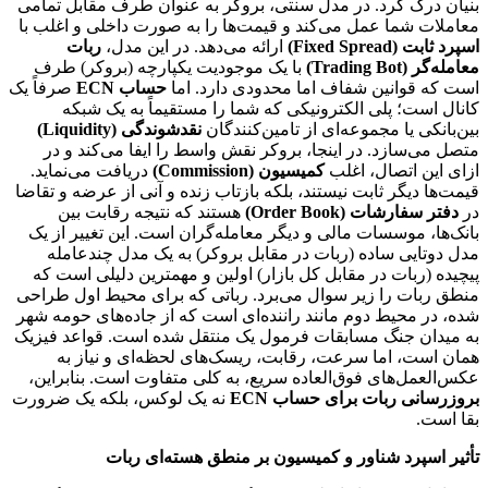
بنیان درک کرد. در مدل سنتی، بروکر به عنوان طرف مقابل تمامی
معاملات شما عمل می‌کند و قیمت‌ها را به صورت داخلی و اغلب با
اسپرد ثابت (Fixed Spread)
ارائه می‌دهد. در این مدل،
ربات
معامله‌گر (Trading Bot)
با یک موجودیت یکپارچه (بروکر) طرف
است که قوانین شفاف اما محدودی دارد. اما
حساب ECN
صرفاً یک
کانال است؛ پلی الکترونیکی که شما را مستقیماً به یک شبکه
بین‌بانکی یا مجموعه‌ای از تامین‌کنندگان
نقدشوندگی (Liquidity)
متصل می‌سازد. در اینجا، بروکر نقش واسط را ایفا می‌کند و در
ازای این اتصال، اغلب
کمیسیون (Commission)
دریافت می‌نماید.
قیمت‌ها دیگر ثابت نیستند، بلکه بازتاب زنده و آنی از عرضه و تقاضا
در
دفتر سفارشات (Order Book)
هستند که نتیجه رقابت بین
بانک‌ها، موسسات مالی و دیگر معامله‌گران است. این تغییر از یک
مدل دوتایی ساده (ربات در مقابل بروکر) به یک مدل چندعامله
پیچیده (ربات در مقابل کل بازار) اولین و مهمترین دلیلی است که
منطق ربات را زیر سوال می‌برد. رباتی که برای محیط اول طراحی
شده، در محیط دوم مانند راننده‌ای است که از جاده‌های حومه شهر
به میدان جنگ مسابقات فرمول یک منتقل شده است. قواعد فیزیک
همان است، اما سرعت، رقابت، ریسک‌های لحظه‌ای و نیاز به
عکس‌العمل‌های فوق‌العاده سریع، به کلی متفاوت است. بنابراین،
بروزرسانی ربات برای حساب ECN
نه یک لوکس، بلکه یک ضرورت
بقا است.
تأثیر اسپرد شناور و کمیسیون بر منطق هسته‌ای ربات