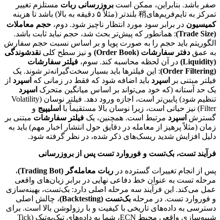
صفر باشد. بنابراین، ممکن است
بروزرسانی ربات
مستلزم تغییر
تمرکز به تایم‌فریم‌های稍 بلندتر (مثلاً ۵ دقیقه به بالا) باشد تا هزینه
کمیسیون
در برابر سود مورد انتظار ناچیز شود. دوم،
حجم معاملات
(Trade Size)
: همانطور که پیش‌تر بحث شد، حجم نباید ثابت باشد.
الگوریتم باید حجم را به صورت پویا و بر اساس نسبت حجم سفارش
به عمق
دفتر سفارشات (Order Book)
و نیز سطح کلی
نقدشوندگی
(Liquidity)
در آن لحظه محاسبه کند. سوم،
فیلتر سفارشات
(Order Filtering)
: این فیلترها باید بسیار سخت‌گیرانه‌تر شوند. یک
فیلتر مبتنی بر
اسپرد
باید اضافه شود که فقط در زمانی که
اسپرد
از
یک حد آستانه (که خود می‌تواند بر اساس میانگین متحرک
اسپرد
تنظیم شود) پایین‌تر است، اجازه ورود دهد. فیلتر نوسان (Volatility
Filter) نیز حیاتی است، زیرا نوسان بالا مستقیماً با
اسلیپیج
و
گسترش
اسپرد
مرتبط است. همچنین، یک
فیلتر سفارشات
مبتنی بر
زمان (مثلاً پرهیز از معامله در دقایق حول انتشار اخبار مهم) باید به
دلیل افزایش شدید ریسک‌های ذکر شده، در نظر گرفته شود.
فرآیند تست، بک‌تست و فوروارد تست پس از بروزرسانی
پس از انجام تغییرات گسترده در
ربات معامله‌گر (Trading Bot)
،
مرحله تست به عنوان خط دفاعی نهایی در برابر زیان‌های واقعی
عمل می‌کند. این فرآیند سه مرحله اصلی دارد: بک‌تست، بهینه‌سازی
و فوروارد تست. در مرحله
بک‌تست (Backtesting)
، چالش اصلی
دسترسی به داده‌های تاریخی با کیفیت و با رزولوشن بالا است. برای
شبیه‌سازی واقعی محیط ECN، شما به داده‌های تیک‌به‌تیک (Tick