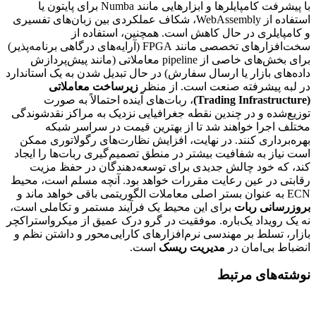
با پیشرفت کامپایلرها و ابزارهایی مانند Numba برای پایتون یا
استفاده از WebAssembly، شکاف عملکردی بین زبان‌های تفسیری
و کامپایلری در حال کاهش است. همچنین، استفاده از
سخت‌افزارهای تخصصی مانند FPGA (آرایه‌های درگاهی برنامه‌پذیر)
برای بخش‌های خاصی از pipeline معاملاتی (مانند پیش‌پردازش
داده‌های بازار یا ارسال سفارش) در حال تبدیل شدن به یک استاندارد
در لبه پیشرفته صنعت است. از منظر
زیرساخت معاملاتی
(Trading Infrastructure)
، ربات‌های آینده احتمالاً به صورت
توزیع‌شده و در چندین نقطه جغرافیایی نزدیک به مراکز نقدشوندگی
مختلف اجرا خواهند شد تا از بهترین قیمت در سراسر شبکه
بهره‌برداری کنند. در نهایت، افزایش نظارت‌های رگولاتوری ممکن
است نیاز به شفافیت بیشتر در منطق تصمیم‌گیری ربات‌ها را ایجاد
کند، که خود چالش جدیدی برای توسعه‌دهندگان در حفظ مزیت
رقابتی در عین رعایت مقررات خواهد بود. آنچه مسلم است، محیط
ECN به عنوان بستر اصلی معاملات الگوریتمی باقی خواهد ماند و
بروزرسانی ربات
برای این محیط یک فرآیند مستمر و تکاملی است،
نه یک رویداد یک‌باره. موفقیت در گرو درک عمیق از میکرواستراکچر
بازار، تسلط بر مهندسی نرم‌افزارهای کارایی‌محور و داشتن نظم و
انضباط بی‌امان در
مدیریت ریسک
است.
نوشته‌های مرتبط