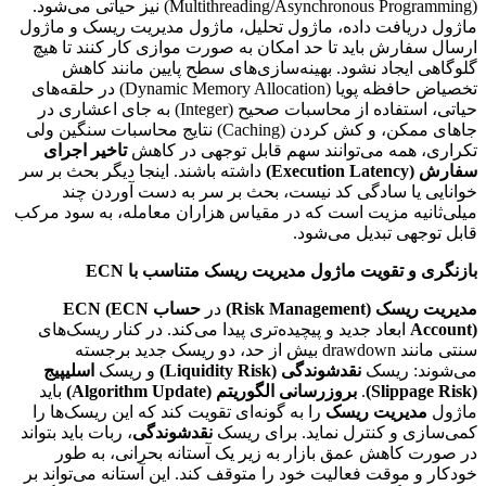
(Multithreading/Asynchronous Programming) نیز حیاتی می‌شود.
ماژول دریافت داده، ماژول تحلیل، ماژول مدیریت ریسک و ماژول
ارسال سفارش باید تا حد امکان به صورت موازی کار کنند تا هیچ
گلوگاهی ایجاد نشود. بهینه‌سازی‌های سطح پایین مانند کاهش
تخصیاض حافظه پویا (Dynamic Memory Allocation) در حلقه‌های
حیاتی، استفاده از محاسبات صحیح (Integer) به جای اعشاری در
جاهای ممکن، و کش کردن (Caching) نتایج محاسبات سنگین ولی
تکراری، همه می‌توانند سهم قابل توجهی در کاهش
تاخیر اجرای
سفارش (Execution Latency)
داشته باشند. اینجا دیگر بحث بر سر
خوانایی یا سادگی کد نیست، بحث بر سر به دست آوردن چند
میلی‌ثانیه مزیت است که در مقیاس هزاران معامله، به سود مرکب
قابل توجهی تبدیل می‌شود.
بازنگری و تقویت ماژول مدیریت ریسک متناسب با ECN
مدیریت ریسک (Risk Management)
در
حساب ECN (ECN
Account)
ابعاد جدید و پیچیده‌تری پیدا می‌کند. در کنار ریسک‌های
سنتی مانند drawdown بیش از حد، دو ریسک جدید برجسته
می‌شوند: ریسک
نقدشوندگی (Liquidity Risk)
و ریسک
اسلیپیج
(Slippage Risk)
.
بروزرسانی الگوریتم (Algorithm Update)
باید
ماژول
مدیریت ریسک
را به گونه‌ای تقویت کند که این ریسک‌ها را
کمی‌سازی و کنترل نماید. برای ریسک
نقدشوندگی
، ربات باید بتواند
در صورت کاهش عمق بازار به زیر یک آستانه بحرانی، به طور
خودکار و موقت فعالیت خود را متوقف کند. این آستانه می‌تواند بر