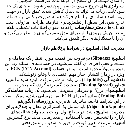
رد شدن قیمت از آن سطح در کوتاه‌مدت کم است. همچنین،
استراتژی‌های خروج می‌توانند بسیار پیچیده‌تر شوند. به جای یک حد
سود ثابت، ربات می‌تواند به دنبال کاهش شدید عمق بازار در جهت
روند باشد (نشانه‌ای از اتمام حرکت) و به صورت پلکانی از معامله
خارج شود. این سطح از تطبیق‌پذیری نیازمند طراحی ماژولی است
که داده‌های
دفتر سفارشات
را نه به عنوان اطلاعات تکمیلی، بلکه
به عنوان یک ورودی اولیه برای مدل تصمیم‌گیری در نظر می‌گیرد و
آن را با سیگنال‌های دیگر تلفیق می‌کند.
مدیریت فعال اسلیپیج در شرایط پرتلاطم بازار
اسلیپیج (Slippage)
به تفاوت بین قیمت مورد انتظار یک معامله و
قیمت واقعی اجرای آن گفته می‌شود. در حساب‌های استاندارد، این
پدیده معمولاً محدود است. اما در
حساب ECN (ECN Account)
، به
ویژه در زمان انتشار اخبار مهم اقتصادی یا وقایع ژئوپلیتیک،
نقدشوندگی (Liquidity)
می‌تواند به طور موقت ناپدید شود و
اسپرد
شناور (Floating Spread)
به شدت گسترده گردد، که منجر به
اسلیپیج
های بزرگ و غیرقابل پیش‌بینی می‌شود. یک
ربات معامله‌گر
(Trading Bot)
ساده که برای ECN به‌روزرسانی نشده، ممکن است
در این شرایط فاجعه بیافریند. بنابراین،
بروزرسانی الگوریتم
(Algorithm Update)
باید شامل یک استراتژی فعال و چندلایه برای
مدیریت
اسلیپیج
باشد. در سطح اول، ربات باید بتواند «حالت‌های
بازار» را تشخیص دهد. با استفاده از معیارهایی مانند نرخ گسترش
اسپرد
، سرعت تغییر قیمت و تغییرات شدید در عمق
دفتر