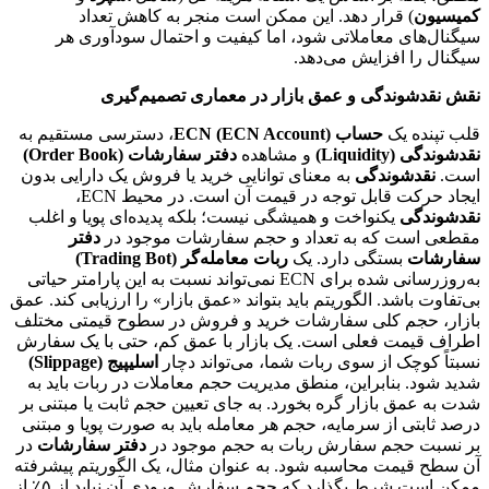
کمیسیون
) قرار دهد. این ممکن است منجر به کاهش تعداد
سیگنال‌های معاملاتی شود، اما کیفیت و احتمال سودآوری هر
سیگنال را افزایش می‌دهد.
نقش نقدشوندگی و عمق بازار در معماری تصمیم‌گیری
قلب تپنده یک
حساب ECN (ECN Account)
، دسترسی مستقیم به
نقدشوندگی (Liquidity)
و مشاهده
دفتر سفارشات (Order Book)
است.
نقدشوندگی
به معنای توانایی خرید یا فروش یک دارایی بدون
ایجاد حرکت قابل توجه در قیمت آن است. در محیط ECN،
نقدشوندگی
یکنواخت و همیشگی نیست؛ بلکه پدیده‌ای پویا و اغلب
مقطعی است که به تعداد و حجم سفارشات موجود در
دفتر
سفارشات
بستگی دارد. یک
ربات معامله‌گر (Trading Bot)
به‌روزرسانی شده برای ECN نمی‌تواند نسبت به این پارامتر حیاتی
بی‌تفاوت باشد. الگوریتم باید بتواند «عمق بازار» را ارزیابی کند. عمق
بازار، حجم کلی سفارشات خرید و فروش در سطوح قیمتی مختلف
اطراف قیمت فعلی است. یک بازار با عمق کم، حتی با یک سفارش
نسبتاً کوچک از سوی ربات شما، می‌تواند دچار
اسلیپیج (Slippage)
شدید شود. بنابراین، منطق مدیریت حجم معاملات در ربات باید به
شدت به عمق بازار گره بخورد. به جای تعیین حجم ثابت یا مبتنی بر
درصد ثابتی از سرمایه، حجم هر معامله باید به صورت پویا و مبتنی
بر نسبت حجم سفارش ربات به حجم موجود در
دفتر سفارشات
در
آن سطح قیمت محاسبه شود. به عنوان مثال، یک الگوریتم پیشرفته
ممکن است شرط بگذارد که حجم سفارش ورودی آن نباید از ۵٪ از