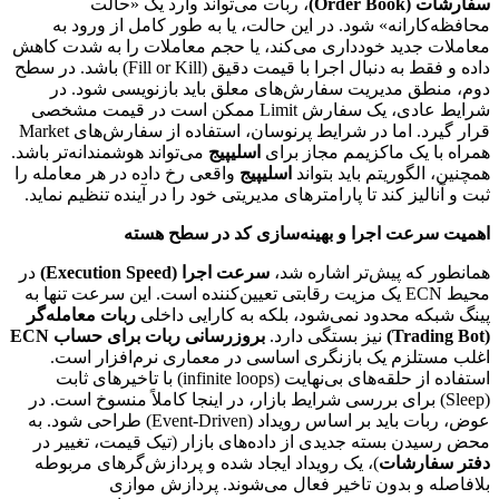
سفارشات (Order Book)
، ربات می‌تواند وارد یک «حالت
محافظه‌کارانه» شود. در این حالت، یا به طور کامل از ورود به
معاملات جدید خودداری می‌کند، یا حجم معاملات را به شدت کاهش
داده و فقط به دنبال اجرا با قیمت دقیق (Fill or Kill) باشد. در سطح
دوم، منطق مدیریت سفارش‌های معلق باید بازنویسی شود. در
شرایط عادی، یک سفارش Limit ممکن است در قیمت مشخصی
قرار گیرد. اما در شرایط پرنوسان، استفاده از سفارش‌های Market
همراه با یک ماکزیمم مجاز برای
اسلیپیج
می‌تواند هوشمندانه‌تر باشد.
همچنین، الگوریتم باید بتواند
اسلیپیج
واقعی رخ داده در هر معامله را
ثبت و آنالیز کند تا پارامترهای مدیریتی خود را در آینده تنظیم نماید.
اهمیت سرعت اجرا و بهینه‌سازی کد در سطح هسته
همانطور که پیش‌تر اشاره شد،
سرعت اجرا (Execution Speed)
در
محیط ECN یک مزیت رقابتی تعیین‌کننده است. این سرعت تنها به
پینگ شبکه محدود نمی‌شود، بلکه به کارایی داخلی
ربات معامله‌گر
(Trading Bot)
نیز بستگی دارد.
بروزرسانی ربات برای حساب ECN
اغلب مستلزم یک بازنگری اساسی در معماری نرم‌افزار است.
استفاده از حلقه‌های بی‌نهایت (infinite loops) با تاخیرهای ثابت
(Sleep) برای بررسی شرایط بازار، در اینجا کاملاً منسوخ است. در
عوض، ربات باید بر اساس رویداد (Event-Driven) طراحی شود. به
محض رسیدن بسته جدیدی از داده‌های بازار (تیک قیمت، تغییر در
دفتر سفارشات
)، یک رویداد ایجاد شده و پردازش‌گرهای مربوطه
بلافاصله و بدون تاخیر فعال می‌شوند. پردازش موازی