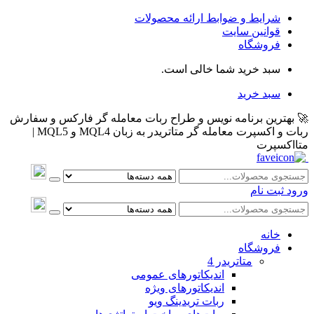
شرایط و ضوابط ارائه محصولات
قوانین سایت
فروشگاه
سبد خرید شما خالی است.
سبد خرید
🚀 بهترین برنامه نویس و طراح ربات معامله گر فارکس و سفارش
ربات و اکسپرت معامله گر متاتریدر به زبان MQL4 و MQL5 |
متااکسپرت
ورود
ثبت نام
خانه
فروشگاه
متاتريدر 4
اندیکاتورهای عمومی
اندیکاتورهای ویژه
ربات تریدینگ ویو