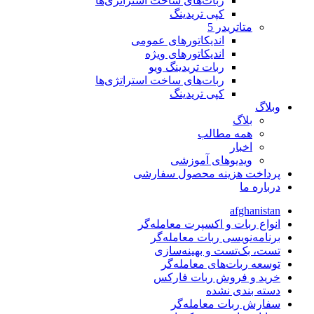
ربات‌های ساخت استراتژی‌ها
کپی تریدینگ
متاتريدر 5
اندیکاتورهای عمومی
اندیکاتورهای ویژه
ربات تریدینگ ویو
ربات‌های ساخت استراتژی‌ها
کپی تریدینگ
وبلاگ
بلاگ
همه مطالب
اخبار
ویدیوهای آموزشی
پرداخت هزینه محصول سفارشی
درباره ما
afghanistan
انواع ربات و اکسپرت معامله‌گر
برنامه‌نویسی ربات معامله‌گر
تست، بک‌تست و بهینه‌سازی
توسعه ربات‌های معامله‌گر
خرید و فروش ربات فارکس
دسته بندی نشده
سفارش ربات معامله‌گر