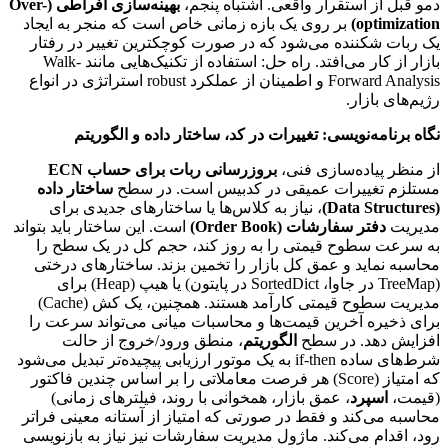
دمو قبل از استقرار واقعی. اشتباه پنجم،
بهینه‌سازی افراطی (Over-
optimization)
بر روی یک بازه زمانی خاص است که منجر به ایجاد
یک ربات شکننده می‌شود که در صورت کوچکترین تغییر در رفتار
بازار از کار می‌افتد. راه حل: استفاده از تکنیک‌هایی مانند Walk-
Forward Analysis و اطمینان از عملکرد robust استراتژی در انواع
رژیم‌های بازار.
نگاه برنامه‌نویسی: تغییرات در کد، ساختار داده و الگوریتم
از منظر پیاده‌سازی فنی،
بروزرسانی ربات برای حساب ECN
مستلزم تغییرات عمیقی در کدبیس است. در سطح
ساختار داده
(Data Structures)
، نیاز به کلاس‌ها یا ساختارهای جدیدی برای
مدیریت
دفتر سفارشات (Order Book)
است. این ساختار باید بتواند
به سرعت سطوح قیمتی را به روز کند، حجم کل در یک سطح را
محاسبه نماید و عمق کل بازار را تخمین بزند. ساختارهای درختی
(TreeMap در جاوا، SortedDict در پایتون) یا هیپ (Heap) برای
مدیریت سطوح قیمتی کارآمد هستند. همچنین، یک کش (Cache)
برای ذخیره آخرین قیمت‌ها و محاسبات میانی می‌تواند سرعت را
افزایش دهد. در سطح
الگوریتم
، منطق ورود/خروج از حالت
شرط‌های ساده if-then به یک موتور ارزیابی پیچیده‌تر تبدیل می‌شود
که امتیاز (Score) هر فرصت معاملاتی را بر اساس چندین فاکتور
(قیمت،
اسپرد
، عمق بازار، همخوانی با روند، فیلترهای زمانی)
محاسبه می‌کند و فقط در صورتی که امتیاز از آستانه معینی فراتر
رود، اقدام می‌کند. ماژول مدیریت سفارشات نیز نیاز به بازنویسی