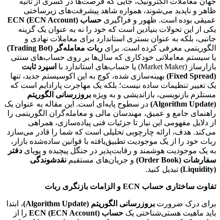
جهان معاملات الکترونیک، جایی که فرصت‌ها در کسری از ثانیه
ظاهر و ناپدید می‌شوند، همواره شاهد پیشرفت‌های زیرساختی
عمیقی بوده است. ظهور و فراگیری
حساب ECN (ECN Account)
یکی از این تحولات بنیادین است که خود را نه به عنوان یک گزینه
جانبی، بلکه به عنوان بستری استاندارد برای معاملات نهادی و
الگوریتمی معرفی کرده است. برای
ربات معامله‌گر (Trading Bot)
یا سیستم معاملاتی خودکاری که سال‌ها بر روی حساب‌های سنتی
بازارساز (Market Maker) یا حساب‌های استاندارد با
اسپرد ثابت
(Fixed Spread)
بهینه‌سازی شده، کوچ به این اکوسیستم جدید، تنها
یک تغییر تنظیمات ساده نیست؛ بلکه یک مهاجرت پارادایم است که
مستلزم بازنویسی، بازاندیشی و به ویژه
بروزرسانی الگوریتم
(Algorithm Update)
در سطوح پایه‌ای است. این مقاله به عنوان یک
راهنمای جامع و عمیق، مهندسان مالی و معامله‌گران الگوریتمی را
از دلایل مفهومی این نیاز تا جزئیات فنی پیاده‌سازی، همراهی
می‌کند. هدف، ارائه چارچوبی تحلیلی است که شما را قادر می‌سازد
ربات خود را از یک موجودیت تطبیق‌یافته با قوانین ساده‌شده بازار،
به یک موجودیت هوشمند و رقابت‌پذیر در جنگل پیچیده و پویای
دفتر
سفارشات (Order Book)
و جریان‌های مستقیم
نقدشوندگی
(Liquidity)
تبدیل کنید.
تفاوت ساختاری حساب ECN و الزامات بازنگری ربات
برای درک ضرورت
بروزرسانی الگوریتم (Algorithm Update)
، ابتدا
باید ماهیت هستی‌شناختی یک
حساب ECN (ECN Account)
را از