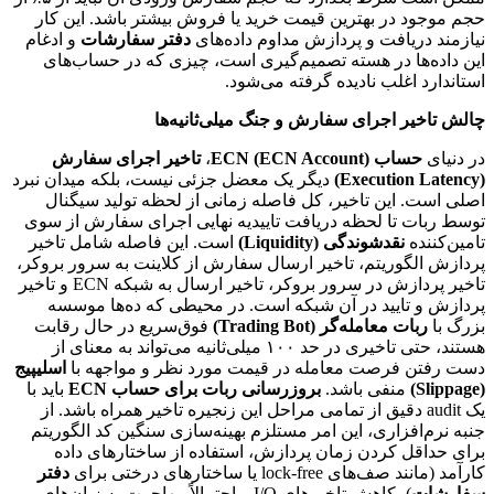
حجم موجود در بهترین قیمت خرید یا فروش بیشتر باشد. این کار
نیازمند دریافت و پردازش مداوم داده‌های
دفتر سفارشات
و ادغام
این داده‌ها در هسته تصمیم‌گیری است، چیزی که در حساب‌های
استاندارد اغلب نادیده گرفته می‌شود.
چالش تاخیر اجرای سفارش و جنگ میلی‌ثانیه‌ها
در دنیای
حساب ECN (ECN Account)
،
تاخیر اجرای سفارش
(Execution Latency)
دیگر یک معضل جزئی نیست، بلکه میدان نبرد
اصلی است. این تاخیر، کل فاصله زمانی از لحظه تولید سیگنال
توسط ربات تا لحظه دریافت تاییدیه نهایی اجرای سفارش از سوی
تامین‌کننده
نقدشوندگی (Liquidity)
است. این فاصله شامل تاخیر
پردازش الگوریتم، تاخیر ارسال سفارش از کلاینت به سرور بروکر،
تاخیر پردازش در سرور بروکر، تاخیر ارسال به شبکه ECN و تاخیر
پردازش و تایید در آن شبکه است. در محیطی که ده‌ها موسسه
بزرگ با
ربات معامله‌گر (Trading Bot)
فوق‌سریع در حال رقابت
هستند، حتی تاخیری در حد ۱۰۰ میلی‌ثانیه می‌تواند به معنای از
دست رفتن فرصت معامله در قیمت مورد نظر و مواجهه با
اسلیپیج
(Slippage)
منفی باشد.
بروزرسانی ربات برای حساب ECN
باید با
یک audit دقیق از تمامی مراحل این زنجیره تاخیر همراه باشد. از
جنبه نرم‌افزاری، این امر مستلزم بهینه‌سازی سنگین کد الگوریتم
برای حداقل کردن زمان پردازش، استفاده از ساختارهای داده
کارآمد (مانند صف‌های lock-free یا ساختارهای درختی برای
دفتر
سفارشات
)، کاهش تاخیرهای I/O و احتمالاً مهاجرت به زبان‌های