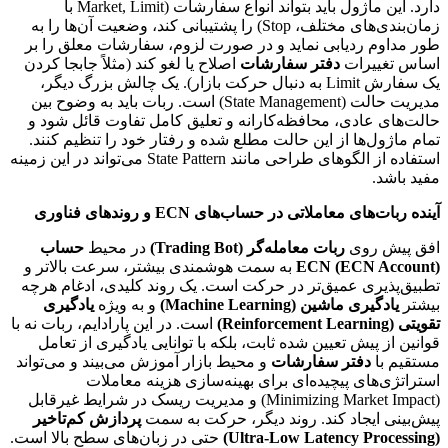
دارد. این ماژول باید بتواند انواع سفارشات (Market, Limit با
زمان‌بندی‌های مختلف، Stop) را پشتیبانی کند، وضعیت آن‌ها را به
طور مداوم ردیابی نماید و در صورت لزوم، سفارشات معلق را بر
اساس تغییرات
دفتر سفارشات
اصلاح یا لغو کند (مثلاً جابجا کردن
یک سفارش Limit به دنبال حرکت بازار). یک چالش بزرگ دیگر،
مدیریت حالت (State Management) است. ربات باید به وضوح بین
حالت‌های عادی، محافظه‌کارانه و تعلیق کامل تفاوت قائل شود و
تمام ماژول‌ها از این حالت مطلع شده و رفتار خود را تنظیم کنند.
استفاده از الگوهای طراحی مانند State Pattern می‌تواند در این زمینه
مفید باشد.
آینده ربات‌های معاملاتی در حساب‌های ECN و روندهای فناوری
افق پیش روی
ربات معامله‌گر (Trading Bot)
در محیط
حساب
ECN (ECN Account)
به سمت هوشمندی بیشتر، سرعت بالاتر و
تطبیق‌پذیری عمیق‌تر در حرکت است. یک روند کلیدی، ادغام هرچه
بیشتر
یادگیری ماشین (Machine Learning)
و به ویژه
یادگیری
تقویتی (Reinforcement Learning)
است. در این پارادایم، ربات نه با
قوانین از پیش تعیین شده ثابت، بلکه با توانایی یادگیری از تعامل
مستقیم با
دفتر سفارشات
و محیط بازار آموزش می‌بیند و می‌تواند
استراتژی‌های پیچیده‌ای برای بهینه‌سازی هزینه معاملات
(Minimizing Market Impact) و مدیریت ریسک در شرایط غیرقابل
پیش‌بینی ایجاد کند. روند دیگر، حرکت به سمت
پردازش کم‌تاخیر
(Ultra-Low Latency Processing)
حتی در زبان‌های سطح بالا است.