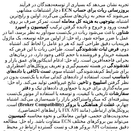
تجربه نشان می‌دهد که بسیاری از توسعه‌دهندگان در فرآیند
بروزرسانی ربات برای حساب ECN
دچار اشتباهات مشابهی
می‌شوند که منجر به زیان‌های سنگین می‌گردد. اولین و رایج‌ترین
اشتباه،
بیتوجهی به هزینه کل معامله
است. تمرکز صرف بر روی
قیمت ورود و خروج و نادیده گرفتن ترکیب
کمیسیون
و
اسپرد
شناور
، باعث می‌شود ربات در بک‌تست سودآور به نظر برسد، اما در
عمل با ضرر مواجه شود. راه حل: از اولین مرحله توسعه، یک ماژول
هزینه‌یاب دقیق طراحی کنید که هر دو عامل را لحاظ کند. اشتباه
دوم،
فرض ثبات نقدشوندگی
است. طراحی ربات با این فرض که
همیشه خریدار و فروشنده با حجم کافی وجود دارد، در زمان‌های
بحرانی فاجعه‌آفرین است. راه حل: ادغام اندیکاتورهای عمق بازار و
نقدشوندگی
در هسته تصمیم‌گیری و تعریف پروتکل‌های اضطراری
برای شرایط کم‌نقدشوندگی. اشتباه سوم،
تست ناکافی با داده‌های
نامناسب
است. استفاده از داده‌های کندلی ساده یا بک‌تست بدون در
نظر گرفتن
اسلیپیج
و
تاخیر
، نتایج غیرواقعی تولید می‌کند. راه حل:
سرمایه‌گذاری برای خرید یا جمع‌آوری داده‌های تیک و
دفتر
سفارشات
تاریخی با کیفیت، و توسعه یا استفاده از موتور بک‌تست
پیشرفته‌ای که میکرواستراکچر بازار را شبیه‌سازی می‌کند. اشتباه
چهارم،
غفلت از هماهنگی با بروکر (Broker Compatibility)
است.
پروتکل‌های ارتباطی (مانند FIX API یا رابط‌های اختصاصی)،
محدودیت‌های حجمی، قوانین معاملاتی و نحوه محاسبه
کمیسیون
می‌تواند بین بروکرهای مختلف ECN متفاوت باشد. راه حل: مطالعه
دقیق مستندات API بروکر هدف و تست گسترده ارتباط در محیط