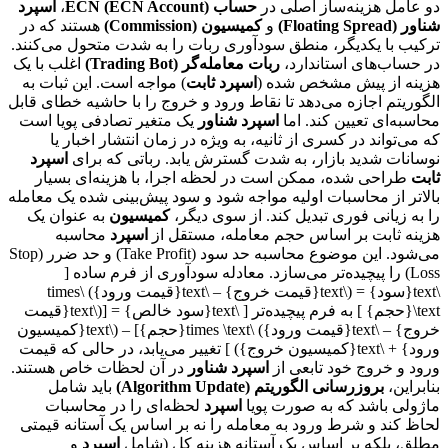
دو عامل هزینه‌ساز اصلی در
حساب ECN (ECN Account)
،
اسپرد
شناور (Floating Spread)
و
کمیسیون (Commission)
هستند که در
ترکیب با یکدیگر، منطق سودآوری ربات را به شدت متحول می‌کنند.
در حساب‌های استاندارد،
ربات معامله‌گر (Trading Bot)
اغلب با یک
هزینه از پیش مشخص شده (
اسپرد ثابت
) مواجه است. این ثبات به
الگوریتم اجازه می‌دهد تا نقاط ورود و خروج را با حاشیه خطای قابل
محاسبه‌ای تعیین کند. اما
اسپرد شناور
یک متغیر تصادفی پویا است
که می‌تواند در کسری از ثانیه، به ویژه در زمان انتشار اخبار یا
نوسانات شدید بازار، به شدت گسترش یابد. رباتی که برای
اسپرد
ثابت
طراحی شده، ممکن است در لحظه اجرا، با هزینه‌ای بسیار
بالاتر از محاسبات اولیه مواجه شود و سود پیش‌بینی شده یک معامله
را به زیانی فوری تبدیل کند. از سوی دیگر،
کمیسیون
به عنوان یک
هزینه ثابت بر اساس حجم معامله، مستقل از
اسپرد
محاسبه
می‌شود. این موضوع محاسبه حد سود (Take Profit) و حد ضرر (Stop
Loss) را پیچیده‌تر می‌سازد. معادله سودآوری از فرم ساده [
\text{سود} = (\text{قیمت خروج} – \text{قیمت ورود}) \times
\text{حجم} ] به فرم پیچیده‌تر [ \text{سود خالص} = [(\text{قیمت
خروج} – \text{قیمت ورود}) \times \text{حجم}] – (\text{کمیسیون
ورود} + \text{کمیسیون خروج}) ] تغییر می‌یابد، در حالی که قیمت
ورود و خروج خود تابعی از
اسپرد شناور
در آن لحظات خاص هستند.
بنابراین،
بروزرسانی الگوریتم (Algorithm Update)
باید شامل
ماژولی باشد که به صورت پویا
اسپرد
لحظه‌ای را در محاسبات
لحاظ کند و شرط ورود به معامله را نه بر اساس یک آستانه قیمتی
مطلق، بلکه بر اساس یک آستانه هزینه کل (شامل
اسپرد
و