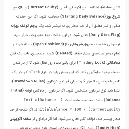
شدن معامله)، اختلاف بین
اکوییتی فعلی (Current Equity)
و
بالانس
شروع روز (Starting Daily Balance)
محاسبه شود. اگر این اختلاف
منفی و قدر مطلق آن از حد مجاز روزانه بیشتر شد، یک
پرچم توقف روزانه
(Daily Stop Flag)
فعال شود. در این حالت، تابع مدیریت بحران باید
فراخوانی شده، تمام
پوزیشن‌های باز (Open Positions)
بسته شوند و
تمام درخواست‌های معلق
حذف (Deleted)
شوند. همچنین، باید یک
قفل
معاملاتی (Trading Lock)
برای باقی‌مانده روز فعال شود تا از باز شدن
معامله جدید جلوگیری کند. کد این بخش باید در تایع
یا در یک
OnTick
تایمر با فرکانس بالا قرار گیرد. برای
قوانین دراداون (Drawdown Rules)
،
ابتدا باید نوع دراداون مشخص شود. اگر دراداون از
بالانس اولیه (Initial
Balance)
باشد، محاسبه ساده است:
(InitialBalance -
. اگر نتیجه از حد
CurrentEquity) / InitialBalance * 100
مجاز بیشتر شد، توقف کلی فعال می‌شود. اما اگر دراداون از
سقف اکوییتی
(Equity High)
باشد، الگوریتم پیچیده‌تر است. باید متغیری به نام