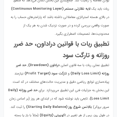
بودن معامله را رعایت کند. جمع‌بندی این بخش نشان می‌دهد که منطق
ربات باید یک
لایه نظارتی مستمر (Continuous Monitoring Layer)
در بالای هسته استراتژی معاملاتی داشته باشد که پارامترهای حساب را به
صورت واقعی بررسی کرده و در صورت نزدیک شدن به هر یک از
محدودیت‌ها، تصمیمات اضطراری بگیرد.
تطبیق ربات با قوانین دراداون، حد ضرر
روزانه و تارگت سود
تطبیق عملی ربات با سه قانون اصلی
دراداون (Drawdown)
,
حد ضرر
روزانه (Daily Loss Limit)
و
تارگت سود (Profit Target)
نیازمند
پیاده‌سازی توابع ریاضی دقیق و مدیریت حالت‌های مختلف در کد است.
این بخش به جزئیات فنی این تطبیق می‌پردازد. برای
حد ضرر روزانه (Daily
Loss Limit)
، تابعی باید نوشته شود که در ابتدای هر روز (بر اساس زمان
سرور بروکر)
بالانس شروع روز (Starting Daily Balance)
را ثبت کند.
در طول روز، پس از هر تغییر در
اکوییتی (Equity)
(مثلاً با باز یا بسته