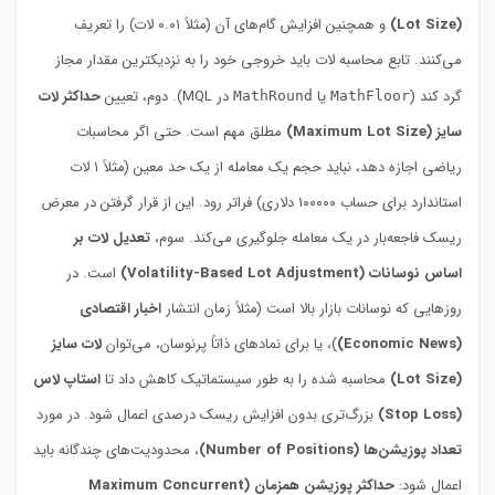
(Lot Size)
و همچنین افزایش گام‌های آن (مثلاً ۰.۰۱ لات) را تعریف
می‌کنند. تابع محاسبه لات باید خروجی خود را به نزدیکترین مقدار مجاز
گرد کند (
یا
در MQL). دوم، تعیین
حداکثر لات
MathRound
MathFloor
سایز (Maximum Lot Size)
مطلق مهم است. حتی اگر محاسبات
ریاضی اجازه دهد، نباید حجم یک معامله از یک حد معین (مثلاً ۱ لات
استاندارد برای حساب ۱۰۰۰۰۰ دلاری) فراتر رود. این از قرار گرفتن در معرض
ریسک فاجعه‌بار در یک معامله جلوگیری می‌کند. سوم،
تعدیل لات بر
اساس نوسانات (Volatility-Based Lot Adjustment)
است. در
روزهایی که نوسانات بازار بالا است (مثلاً زمان انتشار
اخبار اقتصادی
(Economic News)
)، یا برای نمادهای ذاتاً پرنوسان، می‌توان
لات سایز
(Lot Size)
محاسبه شده را به طور سیستماتیک کاهش داد تا
استاپ لاس
(Stop Loss)
بزرگ‌تری بدون افزایش ریسک درصدی اعمال شود. در مورد
تعداد پوزیشن‌ها (Number of Positions)
، محدودیت‌های چندگانه باید
اعمال شود:
حداکثر پوزیشن همزمان (Maximum Concurrent