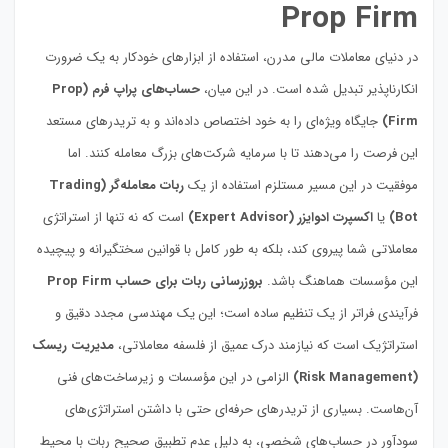
Prop Firm
در دنیای معاملات مالی مدرن، استفاده از ابزارهای خودکار به یک ضرورت
انکارناپذیر تبدیل شده است. در این میان،
حساب‌های پراپ فرم (Prop
Firm)
جایگاه ویژه‌ای را به خود اختصاص داده‌اند و به تریدرهای مستعد
این فرصت را می‌دهند تا با سرمایه شرکت‌های بزرگ معامله کنند. اما
موفقیت در این مسیر مستلزم استفاده از یک
ربات معامله‌گر (Trading
Bot)
یا
اکسپرت ادوایزر (Expert Advisor)
است که نه تنها از استراتژی
معاملاتی شما پیروی کند، بلکه به طور کامل با قوانین سختگیرانه و پیچیده
این مؤسسات هماهنگ باشد.
بروزرسانی ربات برای حساب Prop Firm
فرآیندی فراتر از یک تنظیم ساده است؛ این یک مهندسی مجدد دقیق و
استراتژیک است که نیازمند درک عمیق از فلسفه معاملاتی،
مدیریت ریسک
(Risk Management)
الزامی در این مؤسسات و زیرساخت‌های فنی
آن‌هاست. بسیاری از تریدرهای حرفه‌ای حتی با داشتن استراتژی‌های
سودآور در حساب‌های شخصی، به دلیل عدم تطبیق صحیح ربات با محیط