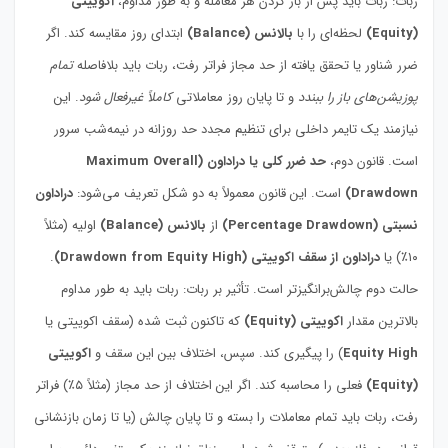
ربات: ربات باید پس از باز کردن هر معامله و به طور مداوم،
اکوییتی
(Equity)
لحظه‌ای را با
بالانس (Balance)
ابتدای روز مقایسه کند. اگر
ضرر شناور یا تحقق یافته از حد مجاز فراتر رفت، ربات باید بلافاصله
تمام
پوزیشن‌های باز را ببندد
و تا پایان روز معاملاتی
کاملاً غیرفعال شود
. این
نیازمند یک تایمر داخلی برای تنظیم مجدد حد روزانه در نیمه‌شب سرور
است. قانون دوم،
حد ضرر کلی یا دراداون (Maximum Overall
Drawdown)
است. این قانون معمولاً به دو شکل تعریف می‌شود:
دراداون
نسبتی (Percentage Drawdown)
از
بالانس (Balance)
اولیه (مثلاً
۱۰٪) یا
دراداون از سقف اکوییتی (Drawdown from Equity High)
.
حالت دوم چالش‌برانگیزتر است. تأثیر بر ربات: ربات باید به طور مداوم
بالاترین مقدار
اکوییتی (Equity)
که تاکنون ثبت شده (سقف اکوییتی یا
Equity High
) را پیگیری کند. سپس، اختلاف بین این سقف و
اکوییتی
(Equity)
فعلی را محاسبه کند. اگر این اختلاف از حد مجاز (مثلاً ۵٪) فراتر
رفت، ربات باید تمام معاملات را بسته و تا پایان چالش (یا تا زمان بازنشانی