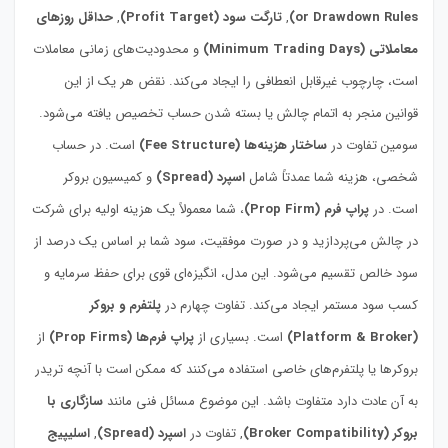
or Drawdown Rules)
,
تارگت سود (Profit Target)
,
حداقل روزهای
معاملاتی (Minimum Trading Days)
و محدودیت‌های زمانی معاملات
است، چارچوب غیرقابل انعطافی را ایجاد می‌کند. نقض هر یک از این
قوانین منجر به اتمام چالش یا بسته شدن حساب تخصیص یافته می‌شود.
سومین تفاوت در
ساختار هزینه‌ها (Fee Structure)
است. در حساب
شخصی، هزینه شما عمدتاً شامل
اسپرد (Spread)
و کمیسیون بروکر
است. در
پراپ فرم (Prop Firm)
، شما معمولاً یک هزینه اولیه برای شرکت
در چالش می‌پردازید و در صورت موفقیت، سود شما بر اساس یک درصد از
سود خالص تقسیم می‌شود. این مدل، انگیزه‌ای قوی برای حفظ سرمایه و
کسب سود مستمر ایجاد می‌کند. تفاوت چهارم در
پلتفرم و بروکر
(Platform & Broker)
است. بسیاری از
پراپ فرم‌ها (Prop Firms)
از
بروکرها یا پلتفرم‌های خاصی استفاده می‌کنند که ممکن است با آنچه تریدر
به آن عادت دارد متفاوت باشد. این موضوع مسائل فنی مانند
سازگاری با
بروکر (Broker Compatibility)
, تفاوت در
اسپرد (Spread)
,
اسلیپیج