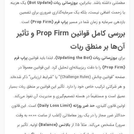
مطمئنی داشته باشد. بنابراین،
بروزرسانی ربات (Bot Update)
یک هزینه
یا زحمت اضافی نیست، بلکه یک سرمایه‌گذاری ضروری برای تضمین
بازدهی سرمایه و زمان شما در مسیر
پراپ فرم (Prop Firm)
است.
بررسی کامل قوانین Prop Firm و تأثیر
آن‌ها بر منطق ربات
برای
بروزرسانی ربات (Updating the Bot)
، ابتدا باید قوانین
پراپ فرم
(Prop Firm)
را با دقت ریزبینانه‌ای تحلیل کرد. این قوانین معمولاً در
صفحه “قوانین چالش (Challenge Rules)” یا “شرایط ارزیابی” ذکر شده‌اند
و هر شرکتی ترکیب خاص خود را دارد. تأثیر این قوانین بر منطق ربات بسیار
عمیق است و مستقیماً در هسته تصمیم‌گیری و مدیریت آن نفوذ می‌کند.
اولین قانون کلیدی،
حد ضرر روزانه (Daily Loss Limit)
است. این قانون
حداکثر ضرر مجاز را در یک روز معاملاتی (اغلب از ساعت ۰۰:۰۰ به وقت
سرور) مشخص می‌کند. مثلاً ۵٪ از
بالانس (Balance)
اولیه. تأثیر بر