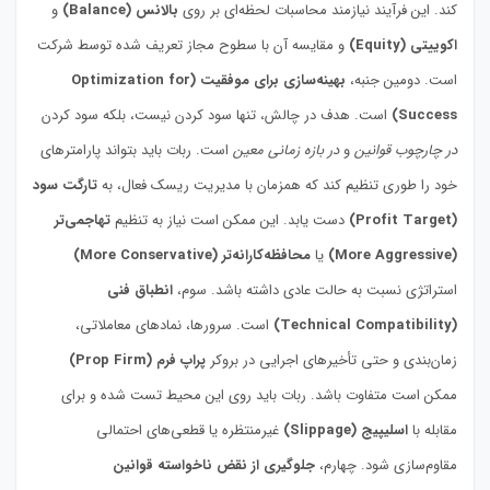
کند. این فرآیند نیازمند محاسبات لحظه‌ای بر روی
بالانس (Balance)
و
اکوییتی (Equity)
و مقایسه آن با سطوح مجاز تعریف شده توسط شرکت
است. دومین جنبه،
بهینه‌سازی برای موفقیت (Optimization for
Success)
است. هدف در چالش، تنها سود کردن نیست، بلکه سود کردن
در چارچوب قوانین
و
در بازه زمانی معین
است. ربات باید بتواند پارامترهای
خود را طوری تنظیم کند که همزمان با مدیریت ریسک فعال، به
تارگت سود
(Profit Target)
دست یابد. این ممکن است نیاز به تنظیم
تهاجمی‌تر
(More Aggressive)
یا
محافظه‌کارانه‌تر (More Conservative)
استراتژی نسبت به حالت عادی داشته باشد. سوم،
انطباق فنی
(Technical Compatibility)
است. سرورها، نمادهای معاملاتی،
زمان‌بندی و حتی تأخیرهای اجرایی در بروکر
پراپ فرم (Prop Firm)
ممکن است متفاوت باشد. ربات باید روی این محیط تست شده و برای
مقابله با
اسلیپیج (Slippage)
غیرمنتظره یا قطعی‌های احتمالی
مقاوم‌سازی شود. چهارم،
جلوگیری از نقض ناخواسته قوانین