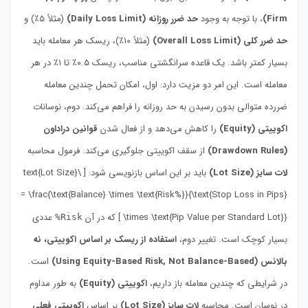
Firm)
، با توجه به وجود
حد ضرر روزانه (Daily Loss Limit)
(مثلاً ۵٪) و
حد ضرر کلی (Overall Loss Limit)
(مثلاً ۱۰٪)، ریسک هر معامله باید
بسیار کمتر باشد. یک قاعده سرانگشتی مناسب، ریسک ۰.۵٪ تا ۱٪ در هر
معامله است. این امر دو مزیت دارد: اول، امکان تحمل چندین معامله
ضررده متوالی بدون رسیدن به حد روزانه را فراهم می‌کند. دوم، نوسانات
اکوییتی (Equity)
را کاهش می‌دهد و از فعال شدن
قوانین دراداون
(Drawdown Rules)
از سقف اکوییتی جلوگیری می‌کند. فرمول محاسبه
لات سایز (Lot Size)
باید بر این اساس بازنویسی شود: [ \text{Lot Size}
= \frac{\text{Balance} \times \text{Risk%}}{\text{Stop Loss in Pips}
\times \text{Pip Value per Standard Lot}} ] که در آن
عددی
Risk%
بسیار کوچک است. تغییر دوم،
استفاده از ریسک بر اساس اکوییتی، نه
بالانس (Using Equity-Based Risk, Not Balance-Based)
است.
در شرایطی که چندین معامله باز داریم،
اکوییتی (Equity)
به طور مداوم
در نوسان است. محاسبه
لات سایز (Lot Size)
بر اساس
اکوییتی فعلی