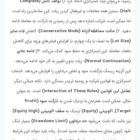
رسید، می‌توان چند استراتژی اتخاذ کرد: ۱)
توقف کامل (Complete
Halt)
: بستن همه معاملات و غیرفعال کردن ربات. این ساده‌ترین راه است
اما ممکن است شرکت اجازه دهد پس از رسیدن به تارگت، به معامله ادامه
دهید. ۲)
حالت محافظه‌کارانه (Conservative Mode)
: کاهش
لات سایز
(Lot Size)
به نصف یا یک چهارم، یا افزایش فیلترهای ورود برای کاهش
دفعات معامله. این استراتژی به حفظ سود کمک می‌کند. ۳)
ادامه عادی
(Normal Continuation)
: ربات بدون تغییر به کار خود ادامه می‌دهد.
این گزینه ریسک بازگشت سود و نقض دراداون را افزایش می‌دهد. انتخاب
استراتژی به قوانین شرکت و روحیه تریدر بستگی دارد. نکته حیاتی دیگر،
تعامل این قوانین (Interaction of These Rules)
است. به عنوان
مثال، ممکن است همزمان با نزدیک شدن به
تارگت سود (Profit
Target)
,
اکوییتی (Equity)
نزدیک به
سقف اکوییتی (Equity High)
نیز باشد، که باعث می‌شود
حد دراداون (Drawdown Limit)
بسیار تنگ
شود (چون مبنای محاسبه، سقف جدید است). ربات باید بتواند این شرایط