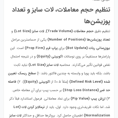
تنظیم حجم معاملات، لات سایز و تعداد
پوزیشن‌ها
تنظیم دقیق
حجم معاملات (Trade Volume)
,
لات سایز (Lot Size)
و
تعداد پوزیشن‌ها (Number of Positions)
یکی از حساسترین مراحل
بروزرسانی ربات (Bot Update)
برای
پراپ فرم (Prop Firm)
است. این
پارامترها مستقیماً بر روی نوسانات
اکوییتی (Equity)
و در نتیجه احتمال
نقض قوانین تأثیر می‌گذارند. محاسبه
لات سایز (Lot Size)
نباید ثابت
باشد، بلکه باید پویا و وابسته به چندین فاکتور باشد: ۱)
سطح ریسک تعیین
شده (Defined Risk Level)
(مثلاً ۰.۵٪ از
اکوییتی (Equity)
). ۲)
فاصله
حد ضرر (Stop Loss Distance)
بر حسب پیپ برای آن معامله خاص.
۳)
ارزش پیپ (Pip Value)
برای نماد معاملاتی. فرمول استاندارد قبلاً ذکر
شد، اما نکات ظریف‌تری وجود دارد. اول، باید از
نرمالایز کردن لات (Lot
Normalization)
اطمینان حاصل کرد. بروکرها حداقل و حداکثر
لات سایز