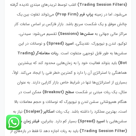
(Trading Session Filters)
اغلب توسط تریدرهای مبتدی نادیده گرفته
می‌شود، اما در زمینه
پراپ فرم (Prop Firm)
می‌تواند تفاوت بین یک
چالش موفق و یک شکست سریع باشد. بازار فارکس بر اساس ساعات کار
مراکز مالی جهانی به
سشن‌ها (Sessions)
تقسیم می‌شود: سیدنی،
توکیو، لندن و نیویورک. نقدینگی،
اسپرد (Spread)
و نوسانات در این
سشن‌ها به طور قابل توجهی متفاوت است.
ربات معامله‌گر (Trading
Bot)
باید بتواند فعالیت خود را به زمان‌هایی محدود کند که بیشترین
هماهنگی با استراتژی آن را دارد و کمترین خطر فنی را ایجاد می‌کند. اولاً،
بسیاری از استراتژی‌ها تنها در شرایط خاص بازار کارایی دارند. به عنوان
مثال، یک ربات مبتنی بر شکست
سطح (Breakout)
ممکن است در
هنگام همپوشانی سشن لندن و نیویورک که نوسانات و حجم معاملات بالا
است، بهترین عملکرد را داشته باشد. یک ربات
اسکالپر (Scalper)
نیاز به
سشن‌هایی با
اسپرد (Spread)
بسیار کم دارد. بنابراین،
فیلتر زمان معامله
(Trading Session Filter)
باید به ربات اجازه دهد تا فقط در بازه‌های از