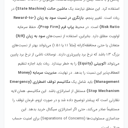
استفاده کرد. این منطق نیازمند یک
ماشین حالت (State Machine)
در
ربات است. تغییر پنجم،
بازنگری در نسبت سود به زیان (Reward-to-
Risk Ratio)
است. در محیط
پراپ فرم (Prop Firm)
، حفظ سرمایه
اولویت مطلق دارد. بنابراین، استفاده از نسبت‌های
سود به زیان (R/R)
متعادل یا حتی محافظه‌کارانه (مثلاً ۱:۱ یا ۱.۵:۱) می‌تواند بهتر از نسبت‌های
بزرگ ۱:۳ باشد که نرخ برد پایین‌تری دارند. نوسانات ناشی از نرخ برد پایین
می‌تواند
اکوییتی (Equity)
را به خطر بیندازد. ربات باید اجازه تنظیم
انعطاف‌پذیر این نسبت را بدهد. در نهایت،
مدیریت سرمایه (Money
Management)
باید شامل یک
مکانیسم توقف اضطراری (Emergency
Stop Mechanism)
مستقل از استراتژی باشد. این مکانیسم، همان لایه
نظارتی است که پیشتر توضیح داده شد و در صورت لزوم، فرمان توقف را
مستقیماً صادر می‌کند، حتی اگر استراتژی سیگنال خرید بدهد. این
جداسازی مسئولیت‌ها (Separations of Concerns) برای امنیت حساب
حیاتی است.