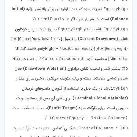
تعریف شود که مقدار اولیه آن برابر
بالانس اولیه (Initial
EquityHigh
Balance)
است. در هر بار اجرا، اگر
CurrentEquity >
باشد، مقدار
به روز شود. سپس
دراداون
EquityHigh
EquityHigh
فعلی (Current Drawdown)
با فرمول [ \text{CurrentDrawdown%} =
\frac{\text{EquityHigh} – \text{CurrentEquity}}{\text{EquityHigh}}
\times 100 ] محاسبه شود. اگر
از حد مجاز (مثلاً
CurrentDrawdown%
۵٪) بیشتر شد، وضعیت
نقض دراداون (Drawdown Violation)
فعال
شده و تمامی معاملات بسته و ربات متوقف می‌شود. ذخیره‌سازی مقدار
در یک فایل یا استفاده از
گلوبال متغیرهای ترمینال
EquityHigh
(Terminal Global Variables)
برای بقای آن پس از ریستارت ربات
ضروری است. برای
تارگت سود (Profit Target)
، محاسبه مشابه است:
(CurrentEquity - InitialBalance) /
. هنگامی که این مقدار به حد تارگت سود
InitialBalance * 100