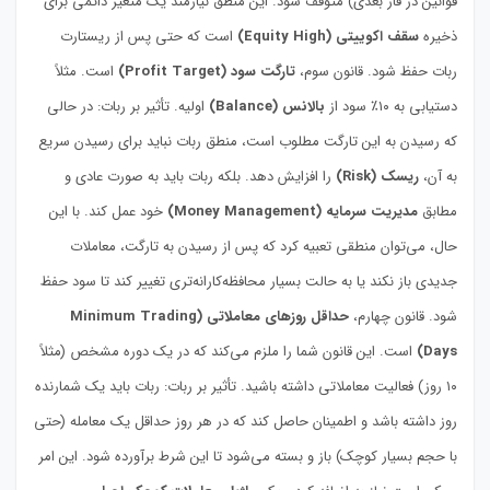
قوانین در فاز بعدی) متوقف شود. این منطق نیازمند یک متغیر دائمی برای
ذخیره
سقف اکوییتی (Equity High)
است که حتی پس از ریستارت
ربات حفظ شود. قانون سوم،
تارگت سود (Profit Target)
است. مثلاً
دستیابی به ۱۰٪ سود از
بالانس (Balance)
اولیه. تأثیر بر ربات: در حالی
که رسیدن به این تارگت مطلوب است، منطق ربات نباید برای رسیدن سریع
به آن،
ریسک (Risk)
را افزایش دهد. بلکه ربات باید به صورت عادی و
مطابق
مدیریت سرمایه (Money Management)
خود عمل کند. با این
حال، می‌توان منطقی تعبیه کرد که پس از رسیدن به تارگت، معاملات
جدیدی باز نکند یا به حالت بسیار محافظه‌کارانه‌تری تغییر کند تا سود حفظ
شود. قانون چهارم،
حداقل روزهای معاملاتی (Minimum Trading
Days)
است. این قانون شما را ملزم می‌کند که در یک دوره مشخص (مثلاً
۱۰ روز) فعالیت معاملاتی داشته باشید. تأثیر بر ربات: ربات باید یک شمارنده
روز داشته باشد و اطمینان حاصل کند که در هر روز حداقل یک معامله (حتی
با حجم بسیار کوچک) باز و بسته می‌شود تا این شرط برآورده شود. این امر