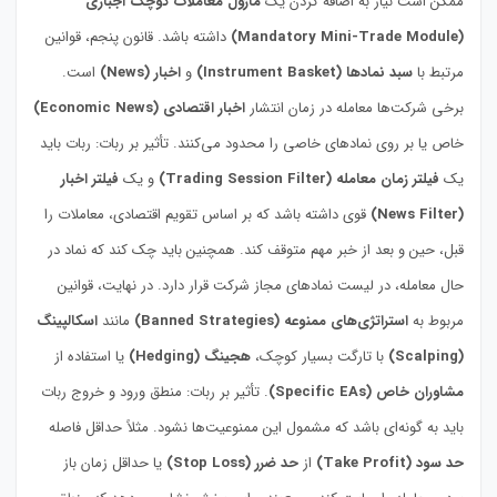
ممکن است نیاز به اضافه کردن یک
ماژول معاملات کوچک اجباری
(Mandatory Mini-Trade Module)
داشته باشد. قانون پنجم، قوانین
مرتبط با
سبد نمادها (Instrument Basket)
و
اخبار (News)
است.
برخی شرکت‌ها معامله در زمان انتشار
اخبار اقتصادی (Economic News)
خاص یا بر روی نمادهای خاصی را محدود می‌کنند. تأثیر بر ربات: ربات باید
یک
فیلتر زمان معامله (Trading Session Filter)
و یک
فیلتر اخبار
(News Filter)
قوی داشته باشد که بر اساس تقویم اقتصادی، معاملات را
قبل، حین و بعد از خبر مهم متوقف کند. همچنین باید چک کند که نماد در
حال معامله، در لیست نمادهای مجاز شرکت قرار دارد. در نهایت، قوانین
مربوط به
استراتژی‌های ممنوعه (Banned Strategies)
مانند
اسکالپینگ
(Scalping)
با تارگت بسیار کوچک،
هجینگ (Hedging)
یا استفاده از
مشاوران خاص (Specific EAs)
. تأثیر بر ربات: منطق ورود و خروج ربات
باید به گونه‌ای باشد که مشمول این ممنوعیت‌ها نشود. مثلاً حداقل فاصله
حد سود (Take Profit)
از
حد ضرر (Stop Loss)
یا حداقل زمان باز