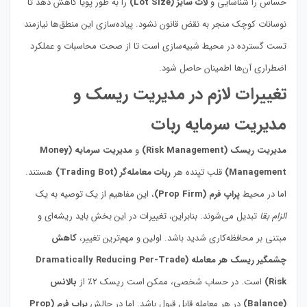
حساس را شناسایی و
لات سایز (Lot Size)
را به طور پویا کاهش دهد تا
نوسانات کوچک منجر به نقض قانون نشود. پیاده‌سازی این منطق‌ها نیازمند
تست گسترده در محیط شبیه‌سازی است تا از صحت محاسبات و عملکرد
اضطراری آن‌ها اطمینان حاصل شود.
تغییرات لازم در مدیریت ریسک و
مدیریت سرمایه ربات
مدیریت ریسک (Risk Management)
و
مدیریت سرمایه (Money
Management)
قلب تپنده هر
ربات معامله‌گر (Trading Bot)
هستند.
اما در محیط
پراپ فرم (Prop Firm)
، این مفاهیم از یک توصیه به یک
الزام بقا
تبدیل می‌شوند. بنابراین، تغییرات در این بخش باید ریشه‌ای و
مبتنی بر محافظه‌کاری شدید باشد. اولین و مهم‌ترین تغییر،
کاهش
چشمگیر ریسک هر معامله (Dramatically Reducing Per-Trade
Risk)
است. در حساب شخصی، ممکن است ریسک ۲٪ از
بالانس
(Balance)
در هر معامله قابل قبول باشد. اما در چالش
پراپ فرم (Prop