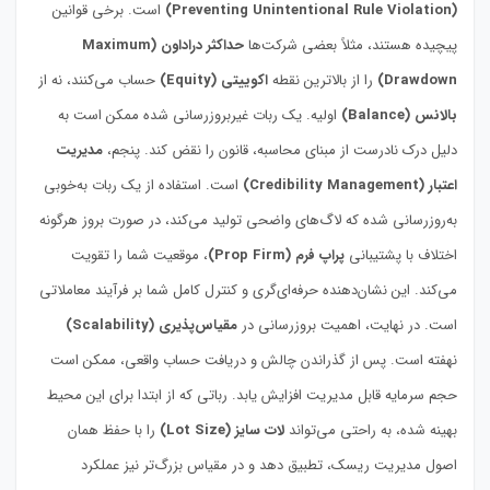
(Preventing Unintentional Rule Violation)
است. برخی قوانین
پیچیده هستند، مثلاً بعضی شرکت‌ها
حداکثر دراداون (Maximum
Drawdown)
را از بالاترین نقطه
اکوییتی (Equity)
حساب می‌کنند، نه از
بالانس (Balance)
اولیه. یک ربات غیربروزرسانی شده ممکن است به
دلیل درک نادرست از مبنای محاسبه، قانون را نقض کند. پنجم،
مدیریت
اعتبار (Credibility Management)
است. استفاده از یک ربات به‌خوبی
به‌روزرسانی شده که لاگ‌های واضحی تولید می‌کند، در صورت بروز هرگونه
اختلاف با پشتیبانی
پراپ فرم (Prop Firm)
، موقعیت شما را تقویت
می‌کند. این نشان‌دهنده حرفه‌ای‌گری و کنترل کامل شما بر فرآیند معاملاتی
است. در نهایت، اهمیت بروزرسانی در
مقیاس‌پذیری (Scalability)
نهفته است. پس از گذراندن چالش و دریافت حساب واقعی، ممکن است
حجم سرمایه قابل مدیریت افزایش یابد. رباتی که از ابتدا برای این محیط
بهینه شده، به راحتی می‌تواند
لات سایز (Lot Size)
را با حفظ همان
اصول مدیریت ریسک، تطبیق دهد و در مقیاس بزرگ‌تر نیز عملکرد