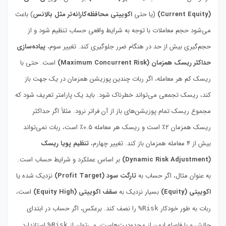
(Current Equity)
(یا حتی
اکوییتی محافظه‌کارانه‌تر مثل بالانس
) باعث
می‌شود حجم معاملات با توجه به شرایط واقعی حساب تنظیم شود و از
حجم‌گیری بیش از حد در هنگام ضرر جلوگیری کند. تغییر سوم،
پیاده‌سازی
حداکثر ریسک همزمان (Maximum Concurrent Risk)
است. حتی با
ریسک کم هر معامله، اگر ربات چندین پوزیشن همزمان در یک جهت باز
کند، ریسک تجمعی می‌تواند خطرناک شود. باید یک پارامتر تعریف شود که
مجموع ریسک تمام پوزیشن‌های باز از آن فراتر نرود. مثلاً اگر حداکثر
ریسک همزمان ۲٪ است و ریسک هر معامله ۰.۵٪ است، ربات نمی‌تواند
بیش از ۴ معامله همزمان باز کند. تغییر چهارم،
تنظیم پویا ریسک
(Dynamic Risk Adjustment)
بر اساس عملکرد و شرایط حساب است.
به عنوان مثال، اگر حساب به
تارگت سود (Profit Target)
نزدیک شده یا
اکوییتی (Equity)
بسیار نزدیک به
سقف اکوییتی (Equity High)
است،
ربات به طور خودکار
را نصف کند. برعکس، اگر حساب در ابتدای
Risk%
چالش و با فاصله ایمن از محدودیت‌هاست، می‌توان از
استاندارد
Risk%