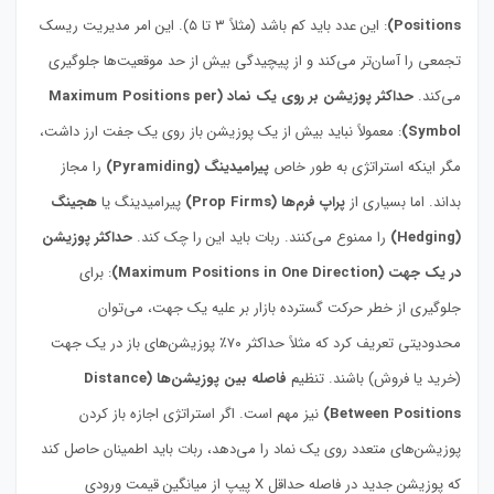
Positions)
: این عدد باید کم باشد (مثلاً ۳ تا ۵). این امر مدیریت ریسک
تجمعی را آسان‌تر می‌کند و از پیچیدگی بیش از حد موقعیت‌ها جلوگیری
می‌کند.
حداکثر پوزیشن بر روی یک نماد (Maximum Positions per
Symbol)
: معمولاً نباید بیش از یک پوزیشن باز روی یک جفت ارز داشت،
مگر اینکه استراتژی به طور خاص
پیرامیدینگ (Pyramiding)
را مجاز
بداند. اما بسیاری از
پراپ فرم‌ها (Prop Firms)
پیرامیدینگ یا
هجینگ
(Hedging)
را ممنوع می‌کنند. ربات باید این را چک کند.
حداکثر پوزیشن
در یک جهت (Maximum Positions in One Direction)
: برای
جلوگیری از خطر حرکت گسترده بازار بر علیه یک جهت، می‌توان
محدودیتی تعریف کرد که مثلاً حداکثر ۷۰٪ پوزیشن‌های باز در یک جهت
(خرید یا فروش) باشند. تنظیم
فاصله بین پوزیشن‌ها (Distance
Between Positions)
نیز مهم است. اگر استراتژی اجازه باز کردن
پوزیشن‌های متعدد روی یک نماد را می‌دهد، ربات باید اطمینان حاصل کند
که پوزیشن جدید در فاصله حداقل X پیپ از میانگین قیمت ورودی