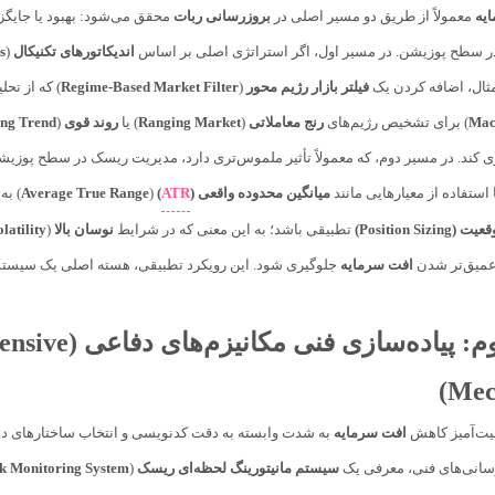
یه
معمولاً از طریق دو مسیر اصلی در
بروزرسانی ربات
محقق می‌شود: بهبود یا جایگ
در سطح پوزیشن. در مسیر اول، اگر استراتژی اصلی بر اساس
اندیکاتورهای تکنیکال
(
s
مثال، اضافه کردن یک
فیلتر بازار رژیم محور
(
Regime-Based Market Filter
) که از تحل
Mac
) برای تشخیص رژیم‌های
رنج معاملاتی
(
Ranging Market
) یا
روند قوی
(
ong Trend
میانگین محدوده واقعی (
ATR
)
(
Average True Range
) به
Position Sizi)
تطبیقی باشد؛ به این معنی که در شرایط
نوسان بالا
(
latility
 عمیق‌تر شدن
افت سرمایه
جلوگیری شود. این رویکرد تطبیقی، هسته اصلی یک سیستم 
بخش سوم: پیاد
Mec
قیت‌آمیز کاهش
افت سرمایه
رسانی‌های فنی، معرفی یک
سیستم مانیتورینگ لحظه‌ای ریسک
(
sk Monitoring System