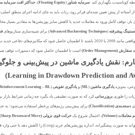
ظه کوتاه‌مدت نگهداری کند:
سرمایه شناور
(
Floating Equity
)،
حداکثر افت سرمایه م
ز آستانه از پیش تعیین شده‌ای فراتر رود، ربات باید به جای ادامه اجرای منطق اصلی
باز، توقف کامل ورود به معاملات جدید یا کاهش سایز پوزیشن‌ها به مقادیر بسیار محافظه
تستینگ پیشرفته
(
Advanced Backtesting Techniques
) برای شبیه‌سازی سناریوهای
فش
دوره بحران‌های واقعی مانند 2008 یا 2020 باشند تا اطمینان حاصل شود که مکان
 (Order Management)
است تا اطمینان حاصل شود که دستورات توقف ضرر
رم: نقش
یادگیری ماشین
در پیش‌بینی و جلوگی
Learning in Drawdown Prediction and Av
ی، به‌ویژه
یادگیری ماشین
(
ML
) و
یادگیری تقویتی
(
Reinforcement Learning – RL
ربات را طوری
بروزرسانی
کرد که به صورت تطبیقی یاد بگیرد چه زمانی شرایط بازار 
ای
دسته‌بندی (Classification)
برای پیش‌بینی رژیم‌های پرخطر استفاده می‌شود؛ به عنوا
معاملات (Volume)
، احتمال شروع یک
حرکت قوی نزولی (Sharp Downward Move)
رت پیشگیرانه، اندازه پوزیشن‌های خرید (Long) را کاهش دهد یا حتی وارد فاز انباشت
ا
سود
(
Profit
) را بیشینه کند، بلکه
مجازات (