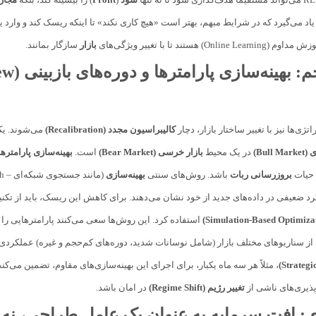
یاد می‌گیرد که در شرایط مبهم، بهتر است «هیچ کاری نکند» تا اینکه ریسک کند و وارد 
On) هستند تا با تغییر ویژگی‌های
بازار
سازگار بمانند.
م:
بهینه‌سازی پارامترها
و د
ژی‌ها نیز با تغییر ساختار بازار، دچار
کالیبراسیون مجدد (Recalibration)
می‌شوند. یک
Bull )
در یک محیط
بازار خرسی (Bear Market)
است.
بهینه‌سازی پارامترها
 حیات
بروزرسانی ربات
باشد. روش‌های سنتی
بهینه‌سازی
(مانند جستجوی شبکه‌ای – Grid Search) اغلب منجر به
د ضعیفی در داده‌های جدید از خود نشان می‌دهند. برای کاهش این ریسک، باید از تکن
استفاده کرد. این روش‌ها سعی می‌کنند پارامترهایی را ب
 سناریوهای مختلف بازار (شامل نوسانات شدید، دوره‌های کم‌حجم و غیره) عملکردی پا
، مثلاً هر سه ماه یکبار، برای اجرای این بهینه‌سازی‌های مقاوم، تضمین می‌ک
‌پذیری‌های ناشی از
تغییر رژیم (Regime Shift)
در امان باشد.
ی:
افت سرمایه