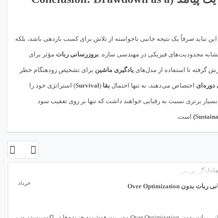
ن نباید صرفاً یک نتیجه جانبی ناخواسته از تلاش برای کسب بازدهی باشد، بلکه
شابه محدودیت‌های فیزیکی در مهندسی سازه.
بروزرسانی ربات
مؤثر برای
گرفته تا استفاده از مدل‌های
یادگیری ماشین
برای تشخیص زودهنگام خطر
دوره‌ای
اختصاص می‌دهند، نه تنها احتمال
بقا
(
Survival
) استراتژی خود را
 بسیار برتری نسبت به رقبایی خواهند داشت که تنها بر روی تعقیب سود
است.
20
خرداد
توسعه ربات معامله‌گر اختصاصی
توسعه ربات معامله‌گر اختصاصی در دنی
ت بدون Over Optimization مدیریت هوشمند خزنده‌ها در اکوسیستم وب