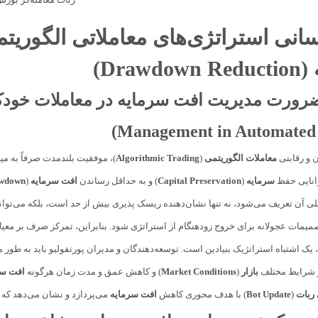
سانی استراتژی‌های معاملاتی الگور
(Drawdown Reduction)
ضرورت مدیریت
افت سرمایه
Management in Automated 
ن و رقابتی
معاملات الگوریتمی
(
Algorithmic Trading
)، موفقیت بلندمدت صرفاً به م
وانایی حفظ
سرمایه
(
Capital Preservation
) و به حداقل رساندن
افت سرمایه
(
wdown
بلی آن تعریف می‌شود، نه تنها نشان‌دهنده ریسک پذیری بیش از حد است، بلکه می‌توان
تصمیمات عجولانه برای خروج زودهنگام از استراتژی شود. بنابراین، تمرکز صرف بر معیا
یک اشتباه استراتژیک بنیادین است. توسعه‌دهندگان و مدیران پورتفولیو باید به طور م
در شرایط مختلف
بازار
(
Market Conditions
) و کاهش عمق و مدت زمان هرگونه
افت سر
 ربات
(
Bot Update
) با هدف محوری کاهش
افت سرمایه
می‌پردازد و نشان می‌دهد که 