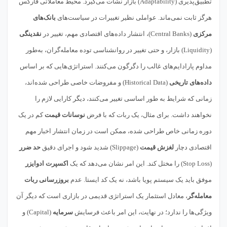
تطبیق‌پذیری (Adaptability) بازار نشأت می‌گیرد. محیط معاملاتی فارکس
هرگز ثابت نمی‌ماند. عواملی نظیر تغییرات در سیاست‌های
بانک‌های
مرکزی
(Central Banks)، انتشار داده‌های اقتصادی مهم، تغییر در
نقدینگی
(Liquidity) بازار، و حتی تغییر در روانشناسی توده معامله‌گران، به‌طور
مداوم پارادایم‌های غالب را دگرگون می‌کنند. استراتژی‌هایی که بر اساس
داده‌های تاریخی
(Historical Data) و مفروضات خاصی طراحی شده‌اند،
زمانی که شرایط به طور اساسی تغییر می‌کنند، دیگر کارایی لازم را
نخواهند داشت. برای مثال، یک ربات که با فرض
نوسانات قیمت
کم در یک
دوره زمانی خاص طراحی شده، ممکن است در زمان انتشار اخبار مهم
اقتصادی دچار
لغزش قیمت
(Slippage) شدید شود و اجرای دقیق
حد ضرر
(Stop Loss) را مختل کند. این امر نشان می‌دهد که یک
اکسپرت ادوایزر
موفق باید یک سیستم پویا باشد، نه یک کد ایستا. عدم
بروزرسانی ربات
معامله‌گر
، معادل استثمار یک استراتژی قدیمی در بازاری است که دیگر آن
ویژگی‌ها را ندارد؛ در نهایت، این امر باعث فرسایش
سرمایه
(Capital) و