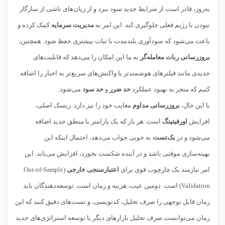
به‌روز، قادر است از شرایط جدید سود ببرد و از زیان‌های ناشی از سازگار
نبودن با رژیم فعلی جلوگیری کند. این امر به
مدیریت سرمایه
کمک کرده و
باعث می‌شود که سودآوری بلندمدت با ثبات بیشتری حفظ شود. همچنین،
بروزرسانی ربات معامله‌گر
به ما این امکان را می‌دهد که قابلیت‌های
جدیدی مانند فیلترهای هوشمندتر یا واکنش‌های سریع‌تر به اخبار را اضافه
کنیم که منجر به بهبود عملکرد
حد ضرر
و
حد سود
می‌شود.
با این حال،
بروزرسانی مداوم
معایب خود را نیز دارد. ریسک اصلی،
افزایش
اورفیتینگ
است. هر بار که یک پارامتر یا منطق جدید اضافه
می‌شود و در
بک‌تست
به خوبی جواب می‌دهد، احتمال اینکه این
بهینه‌سازی موقتی باشد و در آینده شکست بخورد، افزایش می‌یابد. این
امر نیازمند یک چارچوب قوی برای
اعتبارسنجی خارجی
(Out-of-Sample
Validation) است. دومین عیب، هزینه و زمان است. توسعه‌دهندگان باید
زمان قابل توجهی را صرف تحلیل، کدنویسی، و تست‌های دقیق کنند که این
زمان می‌توانست صرف تحلیل بازارهای دیگر یا توسعه استراتژی‌های جدید