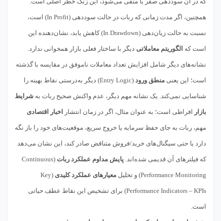
که در آن سوددهی صفر یا منفی می‌شود، این زنگ خطر اصلی است.
همچنین، اگر مدت زمانی که ربات در حالت سوددهی (In Profit) است،
نسبت به حالت زیان‌دهی (In Drawdown) کاهش یابد، نشان‌دهنده این
است که
الگوریتم معاملاتی
دیگر با ساختار فعلی بازار همخوانی ندارد.
نشانه‌های دیگر شامل افزایش تعداد معاملات ناموفق در مقایسه با گذشته
است؛ این یعنی
منطق ورود
(Entry Logic) دیگر به‌درستی نقاط بهینه را
شناسایی نمی‌کند. یک نشانه مهم دیگر، عدم واکنش صحیح ربات به
شرایط
بازار
افراطی است؛ به عنوان مثال، اگر در زمان انتشار
اخبار اقتصادی
مهم، ربات به جای حفظ سرمایه یا خروج سریع، موقعیت‌های خود را باز نگه
دارد یا حتی سیگنال‌های خرید/فروش متناقض صادر کند، این نشان می‌دهد
که فیلترهای آن قدیمی شده‌اند.
پایش مداوم عملکرد ربات
(Continuous
Performance Monitoring) و تحلیل
معیارهای عملکرد کلیدی
(Key
Performance Indicators – KPIs) برای تشخیص این نقاط عطف حیاتی
است.