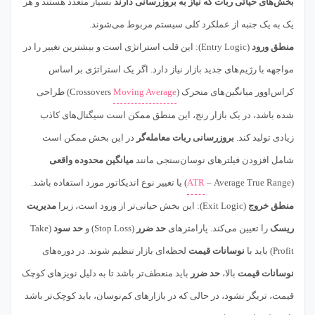
بخش‌های حیاتی ربات که نیاز به بروزرسانی دارند
بسیار متعدد هستند و هر
یک به یک جنبه از عملکرد کلی سیستم مربوط می‌شوند.
منطق ورود
(Entry Logic): این قلب استراتژی است و بیشترین تغییر را در
مواجهه با رژیم‌های جدید بازار نیاز دارد. اگر یک استراتژی بر اساس
کراس‌اوور میانگین‌های متحرک (
Moving Average
Crossovers) طراحی
شده باشد، در یک بازار رنج، این منطق ممکن است سیگنال‌های کاذب
زیادی تولید کند.
بروزرسانی ربات معامله‌گر
در این بخش ممکن است
شامل افزودن فیلترهای نوسان‌سنجی مانند
میانگین محدوده واقعی
(Average True Range –
ATR
) یا تغییر نوع اندیکاتور مورد استفاده باشد.
منطق خروج
(Exit Logic): این بخش حیاتی‌تر از ورود است، زیرا
مدیریت
ریسک
را تعیین می‌کند. پارامترهای
حد ضرر
(Stop Loss) و
حد سود
(Take
Profit) باید با
نوسانات قیمت
لحظه‌ای بازار تنظیم شوند. در دوره‌های
نوسانات قیمت
بالا،
حد ضرر
باید منعطف‌تر باشد تا به دلیل نویزهای کوچک
قیمت، تریگر نشود، در حالی که در بازارهای کم‌نوسان، باید کوچک‌تر باشد