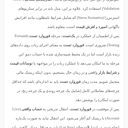
Validation) استفاده کرد. علاوه بر این، مدل باید در برابر سناریوهای
استرس‌زا (Stress Scenarios) که شامل شرایط نامطلوب مانند افزایش
ناگهانی
اسپرد
و
لغزش قیمت
است، مقاوم باشد.
پس از اطمینان از عملکرد در
بک‌تست
، مرحله
فوروارد تست
(Forward
Testing) ضروری است.
فوروارد تست
به معنای اجرای ربات روی داده‌های
زنده بازار است اما در یک محیط شبیه‌سازی شده یا حساب دمو. این
مرحله به ما امکان می‌دهد تا عملکرد ربات را در مواجهه با
نوسانات قیمت
و
شرایط بازار
واقعی و در زمان حال بسنجیم، بدون اینکه ریسک مالی
متحمل شویم. مدت زمان
فوروارد تست
باید به اندازه‌ای باشد که حداقل
چرخه‌های معاملاتی کامل (شامل یک چرخه روندی و یک چرخه رنج، در
صورت امکان) را پوشش دهد.
پس از موفقیت در
فوروارد تست
، انتقال تدریجی به
حساب واقعی
(Live
Account) با ریسک کم آغاز می‌شود. این انتقال نباید به صورت یک‌باره
انجام شود. در ابتدا،
لات سایز
(Lot Size) باید به حداقل ممکن کاهش یابد