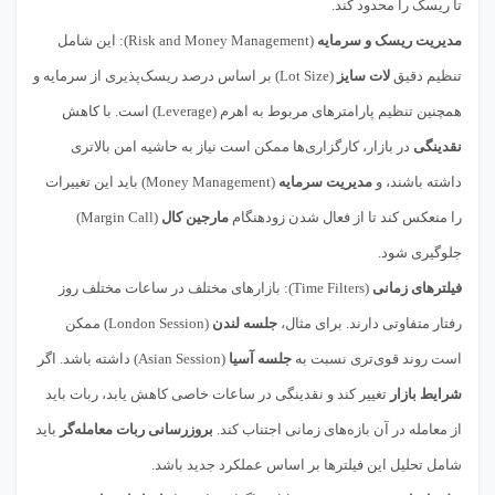
تا ریسک را محدود کند.
مدیریت ریسک و سرمایه
(Risk and Money Management): این شامل
تنظیم دقیق
لات سایز
(Lot Size) بر اساس درصد ریسک‌پذیری از سرمایه و
همچنین تنظیم پارامترهای مربوط به اهرم (Leverage) است. با کاهش
نقدینگی
در بازار، کارگزاری‌ها ممکن است نیاز به حاشیه امن بالاتری
داشته باشند، و
مدیریت سرمایه
(Money Management) باید این تغییرات
را منعکس کند تا از فعال شدن زودهنگام
مارجین کال
(Margin Call)
جلوگیری شود.
فیلترهای زمانی
(Time Filters): بازارهای مختلف در ساعات مختلف روز
رفتار متفاوتی دارند. برای مثال،
جلسه لندن
(London Session) ممکن
است روند قوی‌تری نسبت به
جلسه آسیا
(Asian Session) داشته باشد. اگر
شرایط بازار
تغییر کند و نقدینگی در ساعات خاصی کاهش یابد، ربات باید
از معامله در آن بازه‌های زمانی اجتناب کند.
بروزرسانی ربات معامله‌گر
باید
شامل تحلیل این فیلترها بر اساس عملکرد جدید باشد.