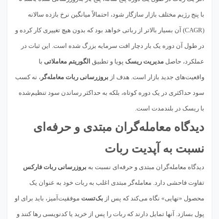
با پنج رژیم مختلف بازار سازگار شود، احتمالاً میانگین نرخ بازده سالانه
(CAGR) آن بسیار بالاتر از رباتی خواهد بود که بدون هیچ تغییری کار کرده و
در طول آن دوره یک بار دچار افت سرمایه بزرگ شده است. این ثبات در
عملکرد، حاصل
مدیریت ریسک
پویا و تطبیق
الگوریتم معاملاتی
با
واقعیت‌های جدید بازار است. هدف از
بروزرسانی ربات معامله‌گر
، نه کسب
سود حداکثری در یک دوره کوتاه، بلکه به حداکثر رساندن سود تنظیم‌شده
با ریسک در بلندمدت است.
دیدگاه معامله‌گران مبتدی و حرفه‌ای
نسبت به آپدیت ربات
دیدگاه معامله‌گران مبتدی و حرفه‌ای نسبت به
بروزرسانی ربات فارکس
تفاوت فاحشی دارد. معامله‌گر مبتدی اغلب به ربات خود به عنوان یک
محصول «نهایی» نگاه می‌کند که پس از
بک‌تست
موفقیت‌آمیز، باید برای او
پول بسازد. آنها تمایل دارند که ربات را پس از خرید یا کدنویسی رها کنند و