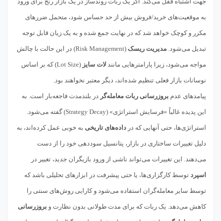
جهت اشتباه قفل می‌کند. اگر یک ربات روندساز در یک بازار رنج برای ورود
به موقعیت‌های خرید/فروش بیش از حد حساس شود، متحمل ضررهای
مکرر و کوچک خواهد شد که در نهایت جمع شده و به یک زیان قابل توجه
تبدیل می‌شود.
مدیریت ریسک
(Risk Management) در این حالت با چالش
مواجه می‌شود، زیرا پارامترهایی مانند
لات سایز
(Lot Size) که بر اساس
نوسانات بازار فعلی تنظیم شده‌اند، دیگر معتبر نخواهند بود.
پیامدهای عدم
بروزرسانی ربات معامله‌گر
در بلندمدت فاجعه‌بار است. به
این پدیده غالباً «فرسایش استراتژی» (Strategy Decay) گفته می‌شود.
استراتژی‌ها، حتی آنهایی که در
داده‌های تاریخی
به خوبی عمل کرده‌اند، به
دلیل تغییرات ساختاری در بازار، پتانسیل سوددهی خود را از دست
می‌دهند. این تغییرات می‌تواند ناشی از ورود بازیگران جدید، تغییر در
اسپرد
توسط کارگزاری‌ها، یا حتی پیشرفت در ابزارهای تحلیلی باشد که
توسط سایر معامله‌گران استفاده می‌شود و کارایی روش‌های سنتی را
کاهش می‌دهد. یک ربات که برای مدت طولانی بدون نظارت و
بروزرسانی