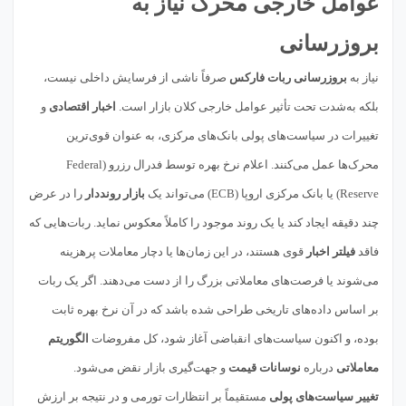
عوامل خارجی محرک نیاز به
بروزرسانی
نیاز به
بروزرسانی ربات فارکس
صرفاً ناشی از فرسایش داخلی نیست،
بلکه به‌شدت تحت تأثیر عوامل خارجی کلان بازار است.
اخبار اقتصادی
و
تغییرات در سیاست‌های پولی بانک‌های مرکزی، به عنوان قوی‌ترین
محرک‌ها عمل می‌کنند. اعلام نرخ بهره توسط فدرال رزرو (Federal
Reserve) یا بانک مرکزی اروپا (ECB) می‌تواند یک
بازار رونددار
را در عرض
چند دقیقه ایجاد کند یا یک روند موجود را کاملاً معکوس نماید. ربات‌هایی که
فاقد
فیلتر اخبار
قوی هستند، در این زمان‌ها یا دچار معاملات پرهزینه
می‌شوند یا فرصت‌های معاملاتی بزرگ را از دست می‌دهند. اگر یک ربات
بر اساس داده‌های تاریخی طراحی شده باشد که در آن نرخ بهره ثابت
بوده، و اکنون سیاست‌های انقباضی آغاز شود، کل مفروضات
الگوریتم
معاملاتی
درباره
نوسانات قیمت
و جهت‌گیری بازار نقض می‌شود.
تغییر سیاست‌های پولی
مستقیماً بر انتظارات تورمی و در نتیجه بر ارزش