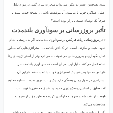
شود. همچنین، تغییرات مکرر می‌تواند منجر به سردرگمی در مورد دلیل
اصلی عملکرد خوب یا بد شود؛ آیا موفقیت ناشی از نسخه جدید است یا
صرفاً یک نوسان طبیعی بازار بوده است؟
تأثیر بروزرسانی بر سودآوری بلندمدت
تأثیر
بروزرسانی ربات فارکس
بر سودآوری بلندمدت، اگر به درستی انجام
شود، مثبت و سازنده است. در یک افق بلندمدت، استراتژی‌هایی که به‌طور
فعال نگهداری و به‌روزرسانی می‌شوند، به مراتب بهتر از استراتژی‌های رها
شده عمل می‌کنند. دلیل این امر آن است که سودآوری بلندمدت در
فارکس نه تنها به یافتن یک استراتژی خوب، بلکه به حفظ کارایی آن
استراتژی در طول زمان بستگی دارد. یک ربات به‌روز شده، با تنظیم مداوم
لات سایز
بر اساس ریسک‌پذیری جدید، و تطبیق
حد ضرر
با
نوسانات
قیمت
، از افت شدید سرمایه جلوگیری کرده و به طور مؤثر از سرمایه
محافظت می‌کند.
اگر یک ربات در طول یک دوره پنج ساله، پنج بار به‌روزرسانی شده باشد تا