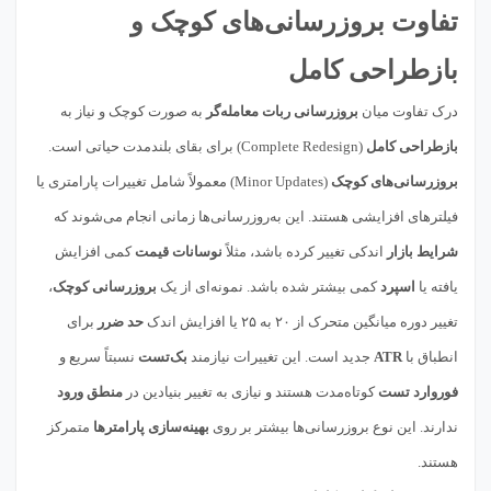
تفاوت بروزرسانی‌های کوچک و
بازطراحی کامل
درک تفاوت میان
بروزرسانی ربات معامله‌گر
به صورت کوچک و نیاز به
بازطراحی کامل
(Complete Redesign) برای بقای بلندمدت حیاتی است.
بروزرسانی‌های کوچک
(Minor Updates) معمولاً شامل تغییرات پارامتری یا
فیلترهای افزایشی هستند. این به‌روزرسانی‌ها زمانی انجام می‌شوند که
شرایط بازار
اندکی تغییر کرده باشد، مثلاً
نوسانات قیمت
کمی افزایش
یافته یا
اسپرد
کمی بیشتر شده باشد. نمونه‌ای از یک
بروزرسانی کوچک
،
تغییر دوره میانگین متحرک از ۲۰ به ۲۵ یا افزایش اندک
حد ضرر
برای
انطباق با
ATR
جدید است. این تغییرات نیازمند
بک‌تست
نسبتاً سریع و
فوروارد تست
کوتاه‌مدت هستند و نیازی به تغییر بنیادین در
منطق ورود
ندارند. این نوع بروزرسانی‌ها بیشتر بر روی
بهینه‌سازی پارامترها
متمرکز
هستند.