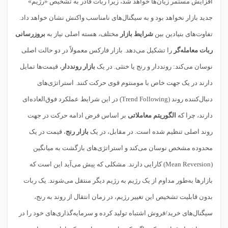
افزایش مستمر زیان‌ها خواهد شد، زیرا ربات قادر به تشخیص «رژیم»
جدید بازار نخواهد بود و به سیگنال‌های نامناسب واکنش نشان خواهد داد.
تفاوت‌های بنیادین بین
شرایط بازار
مختلف، هسته اصلی نیاز به
بروزرسانی
ربات معامله‌گر
را تشکیل می‌دهد. بازار فارکس معمولاً در دو حالت اصلی
نوسان می‌کند: رونددار و رنج یا خنثی. در یک
بازار رونددار
، قیمت‌ها تمایل
دارند در یک جهت خاص با مومنتوم قوی حرکت کنند. استراتژی‌های
دنبال‌کننده روند (Trend Following) در این شرایط عملکرد فوق‌العاده‌ای
دارند، چرا که
الگوریتم معاملاتی
بر اساس فرض ادامه حرکت در جهت
روند اصلی تنظیم شده است. در مقابل، در یک
بازار رنج
، قیمت در یک
محدوده مشخص نوسان می‌کند و استراتژی‌های بازگشت به میانگین
(Mean Reversion) کارایی دارند. مشکلی که پیش می‌آید این است که
بازارها به‌طور مداوم از یک رژیم به رژیم دیگر منتقل می‌شوند. یک ربات
بدون قابلیت تشخیص این تغییر رژیم، در زمان انتقال از روند به رنج،
سیگنال‌های خرید/فروش اشتباه تولید کرده و سرمایه‌گذاری‌های خود را در