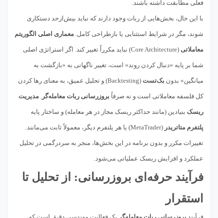
فعلی مطابقت داشته باشند.
با این حال، بخش‌هایی از ربات وجود دارند که نباید بیش‌ازحد دستکاری
شوند، مگر در شرایط استثنایی یا بازطراحی کامل.
معماری اصلی الگوریتم
معاملاتی
(Core Architecture) نباید مکرراً تغییر کند. اگر استراتژی اصلی
شما بر پایه «دنبال کردن روند» است، تغییر ناگهانی به «بازگشت به
میانگین» بدون
بک‌تست
(Backtesting) و تحلیل عمیق، به معنای رها کردن
کل فلسفه معاملاتی است و نه صرفاً
بروزرسانی ربات معامله‌گر
.
مدیریت
ریسک
بنیادین (مانند حداکثر ریسک مجاز در هر معامله) و ساختار پایه
پلتفرم متاتریدر
(MetaTrader) یا هر پلتفرم دیگر، معمولاً ثابت می‌مانند.
تغییرات مکرر و بدون برنامه در این بخش‌ها، منجر به سردرگمی در تحلیل
عملکرد و افزایش ریسک عملیاتی می‌شود.
فرآیند حرفه‌ای بروزرسانی: از تحلیل تا
استقرار
فرآیند
بروزرسانی ربات معامله‌گر
یک فعالیت مهندسی دقیق است که