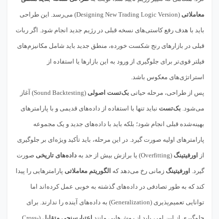
معاملاتی
(Designing New Trading Logic Version) می‌رسد. این طراحی
باید با هدف رفع کاستی‌های نسخه قبلی در رژیم جدید انجام شود. اگر ربات
قبلی در بازارهای رنج شکست خورده، منطق جدید باید شامل مکانیزم‌های
فیلتر قوی‌تر برای جلوگیری از ورود به این بازارها یا استفاده از
استراتژی‌های معکوس باشد.
پس از طراحی، مرحله حیاتی
بک‌تست اصولی
(Sound Backtesting) آغاز
می‌شود.
بک‌تست
نباید تنها با استفاده از داده‌های قدیمی و با پارامترهای
بهینه‌شده قبلی انجام شود؛ بلکه باید با داده‌های جدید و یک مجموعه
پارامترهای اولیه صورت گیرد. در این مرحله، باید تأکید ویژه‌ای بر جلوگیری
از
اورفیتینگ
(Overfitting) یا برازش بیش از حد به
داده‌های تاریخی
صورت
گیرد.
اورفیتینگ
زمانی رخ می‌دهد که
الگوریتم معاملاتی
پارامترهایی را پیدا
کند که به طور تصادفی در داده‌های گذشته به خوبی عمل کرده‌اند اما
توانایی تعمیم‌پذیری (Generalization) به داده‌های آینده را ندارند. برای
جلوگیری از این امر، باید از روش‌هایی مانند
اعتبارسنجی متقابل
(Cross-