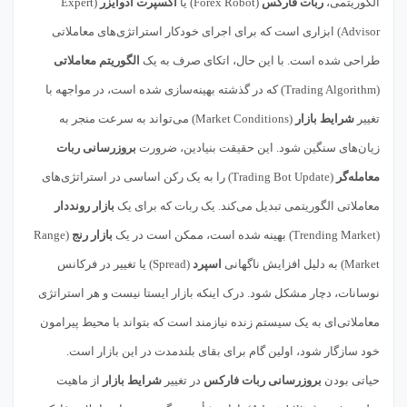
الگوریتمی،
ربات فارکس
(Forex Robot) یا
اکسپرت ادوایزر
(Expert
Advisor) ابزاری است که برای اجرای خودکار استراتژی‌های معاملاتی
طراحی شده است. با این حال، اتکای صرف به یک
الگوریتم معاملاتی
(Trading Algorithm) که در گذشته بهینه‌سازی شده است، در مواجهه با
تغییر
شرایط بازار
(Market Conditions) می‌تواند به سرعت منجر به
زیان‌های سنگین شود. این حقیقت بنیادین، ضرورت
بروزرسانی ربات
معامله‌گر
(Trading Bot Update) را به یک رکن اساسی در استراتژی‌های
معاملاتی الگوریتمی تبدیل می‌کند. یک ربات که برای یک
بازار رونددار
(Trending Market) بهینه شده است، ممکن است در یک
بازار رنج
(Range
Market) به دلیل افزایش ناگهانی
اسپرد
(Spread) یا تغییر در فرکانس
نوسانات، دچار مشکل شود. درک اینکه بازار ایستا نیست و هر استراتژی
معاملاتی‌ای به یک سیستم زنده نیازمند است که بتواند با محیط پیرامون
خود سازگار شود، اولین گام برای بقای بلندمدت در این بازار است.
حیاتی بودن
بروزرسانی ربات فارکس
در تغییر
شرایط بازار
از ماهیت