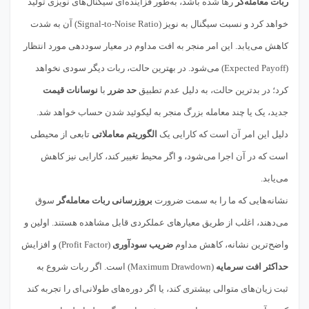
ربات معامله‌گر
رها شده باشد، به‌طور فزاینده‌ای سیگنال‌های نویزی تولید
خواهد کرد و نسبت سیگنال به نویز (Signal-to-Noise Ratio) آن به شدت
کاهش می‌یابد. این امر منجر به افت مداوم در معیار سوددهی مورد انتظار
(Expected Payoff) می‌شود. در بهترین حالت، ربات دیگر سودی نخواهد
کرد؛ در بدترین حالت، به دلیل عدم تطبیق
حد ضرر
با
نوسانات قیمت
جدید، یک یا چند معامله بزرگ منجر به لیکوئید شدن حساب خواهد شد.
دلیل این امر آن است که کارایی یک
الگوریتم معاملاتی
تابعی از محیطی
است که در آن اجرا می‌شود، و اگر محیط تغییر کند، کارایی نیز کاهش
می‌یابد.
نشانه‌هایی که ما را به سمت ضرورت
بروزرسانی ربات معامله‌گر
سوق
می‌دهند، اغلب از طریق معیارهای عملکردی قابل مشاهده هستند. اولین و
واضح‌ترین نشانه، کاهش مداوم
ضریب سودآوری
(Profit Factor) و افزایش
حداکثر افت سرمایه
(Maximum Drawdown) است. اگر ربات شروع به
ثبت زیان‌های متوالی بیشتری کند، یا اگر دوره‌های طولانی‌ای را تجربه کند