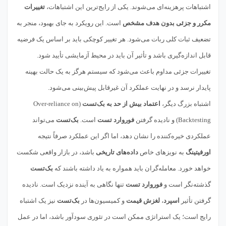
اشتباهات پرهزینه‌ای می‌شوند. یکی از رایج‌ترین این اشتباهات،
تغییرات
مکرر و جزئی بدون هدف مشخص
است. این رویکرد به جای بهبود، منجر به
تضعیف ثبات کلی ربات می‌شود. هر تغییر کوچکی باید بر اساس یک فرضیه
قابل اندازه‌گیری باشد و تأثیر آن باید در محیط آزمایشی تأیید شود.
تغییرات جزئی مداوم باعث می‌شود که سیستم هرگز به یک حالت بهینه
پایدار نرسد و در نهایت عملکرد آن غیرقابل پیش‌بینی می‌شود.
اشتباه بزرگ دیگر،
اعتماد بیش از حد به بک‌تست
(Over-reliance on
Backtesting) و نادیده گرفتن
فوروارد تست
است.
بک‌تست
می‌تواند
عملکردی خیره‌کننده را نشان دهد، اما اگر این عملکرد صرفاً نتیجه
اورفیتینگ
به نویزهای خاص
داده‌های تاریخی
باشد، در بازار واقعی شکست
خواهد خورد. معامله‌گران باید همواره به یاد داشته باشند که
بک‌تست
گذشته‌نگر است و
فوروارد تست
تنها نگاهی به آینده نزدیک است. نادیده
گرفتن تأثیر
اسپرد
،
لغزش قیمت
و کمیسیون‌ها در
بک‌تست
نیز یک اشتباه
رایج است؛ یک استراتژی ممکن است در تئوری سودآور باشد، اما در عمل