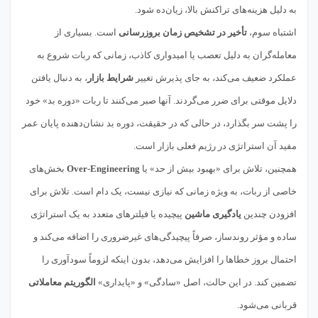
به دلیل هزینه‌های تراکنش بالا، زیان‌ده شود.
اشتباه سوم،
تأخیر در تشخیص زمان بروزرسانی
است. بسیاری از
معامله‌گران به دلیل تعصب یا امیدواری کاذب، زمانی که ربات شروع به
عملکرد ضعیف می‌کند، به جای پذیرش تغییر
شرایط بازار
، به دنبال یافتن
دلایل موقتی برای ضرر می‌گردند. آنها صبر می‌کنند تا ربات «دوره بد» خود
را پشت سر بگذارد، در حالی که در حقیقت، دوره بد نشان‌دهنده پایان عمر
مفید آن استراتژی در رژیم فعلی بازار است.
همچنین، تلاش برای «بهبود بیش از حد» یا
Over-Engineering
بخش‌های
خاصی از ربات، به ویژه زمانی که نیازی نیست، یک دام است. تلاش برای
افزودن چندین
یادگیری ماشین
پیچیده یا فیلترهای متعدد به یک استراتژی
ساده و مؤثر روندساز، صرفاً پیچیدگی‌های غیرضروری را اضافه می‌کند و
احتمال بروز خطاها را افزایش می‌دهد، بدون اینکه لزوماً سودآوری را
تضمین کند. در این حالت، اصل «سادگی» و «پایداری»
الگوریتم معاملاتی
قربانی می‌شود.