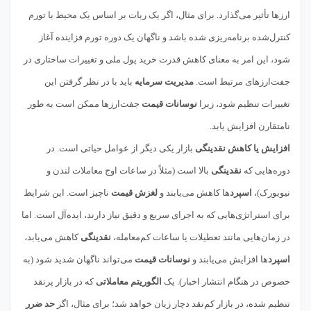
ارزها تأثیر می‌گذارد. برای مثال، اگر یک ربات بر اساس یک محیط با تورم
کنترل‌شده برنامه‌ریزی شده باشد و ناگهان یک دوره تورم فزاینده آغاز
شود، این امر به معنای کاهش قدرت خرید پول ملی و تغییرات ساختاری در
جفت‌ارزهای مرتبط است.
مدیریت سرمایه
باید با در نظر گرفتن این
تغییرات تنظیم شود، زیرا
نوسانات قیمت
جفت‌ارزها ممکن است به طور
نامتقارن افزایش یابد.
افزایش یا کاهش نقدینگی
بازار یکی دیگر از عوامل حیاتی است. در
دوره‌هایی که
نقدینگی
بالا است (مثلاً در ساعات اوج معاملات لندن و
نیویورک)،
اسپرد
ها کاهش می‌یابند و
لغزش قیمت
ناچیز است. این شرایط
برای استراتژی‌هایی که به اجرای سریع و دقیق نیاز دارند، ایده‌آل است. اما
در زمان‌هایی مانند تعطیلات یا ساعات کم‌معامله،
نقدینگی
کاهش می‌یابد،
اسپرد
ها افزایش می‌یابند و
نوسانات قیمت
می‌تواند ناگهان شدید شود (به
خصوص در هنگام انتشار اخبار). یک
الگوریتم معاملاتی
که در بازار پرنقد
تنظیم شده، در بازار کم‌نقد دچار زیان خواهد شد؛ برای مثال، اگر
حد ضرر