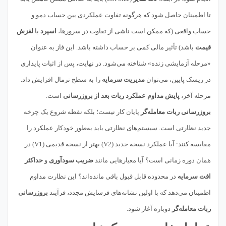
تا اطمینان حاصل شود که هرگونه تفاوت عملکردی بین حساب دمو و
حساب واقعی (که ممکن است ناشی از تفاوت در سرورها،
اسپرد
یا
لغزش
قیمت
باشد) تأثیر مالی کمی بر حساب داشته باشد. این فاز به عنوان
«مرحله آزمایشی زنده» شناخته می‌شود. در نهایت، پس از اثبات پایداری
در ریسک پایین، می‌توان
مدیریت سرمایه
را به سطح نرمال افزایش داد.
مرحله آخر،
پایش مداوم عملکرد ربات بعد از بروزرسانی
است.
بروزرسانی ربات معامله‌گر
پایان کار نیست؛ بلکه نقطه شروع یک چرخه
جدید نظارتی است. سیستم‌های نظارتی باید به‌طور خودکار عملکرد را
مقایسه کنند: آیا عملکرد نسخه جدید (V2) بهتر از نسخه قدیمی (V1) در
همان دوره زمانی است؟ آیا معیارهایی مانند
ضریب سودآوری
و
حداکثر
افت سرمایه
در محدوده قابل قبول باقی مانده‌اند؟ این نظارت مداوم
اطمینان می‌دهد که با اولین نشانه‌های فرسایش مجدد، فرآیند
بروزرسانی
ربات معامله‌گر
دوباره آغاز شود.