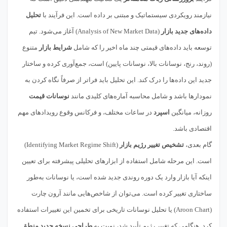
نیازمند رویکردی سیستماتیک و مبتنی بر داده است. این فرآیند با
تحلیل
داده‌های جدید بازار
(Analysis of New Market Data) آغاز می‌شود. تیم
توسعه باید داده‌های قیمتی چند ماه اخیر را که شامل
شرایط بازار
متنوع
(روند، رنج، نوسانات بالا، نوسانات پایین) است، جمع‌آوری کرده و ساختار
جدید این داده‌ها را درک کند. این تحلیل باید فراتر از صرفاً نگاه کردن به
نمودارها باشد و شامل محاسبه آماره‌های کلیدی مانند
نوسانات قیمت
روزانه، میانگین
اسپرد
در ساعات مختلف، و فرکانس وقوع رویدادهای مهم
اقتصادی باشد.
گام بعدی،
تشخیص تغییر رژیم بازار
(Identifying Market Regime Shift)
است. این مرحله شامل استفاده از ابزارهای تحلیلی پیشرفته برای تعیین
اینکه آیا بازار وارد یک دوره روندی جدید شده است، یا نوسانات به‌طور
ساختاری تغییر کرده است. می‌توان از شاخص‌هایی مانند آرون چارت
(Aroon Chart) یا تحلیل نوسانات تاریخی برای تخمین این تغییرات استفاده
کرد. هنگامی که تغییر رژیم تأیید شد، نوبت به
طراحی نسخه جدید منطق