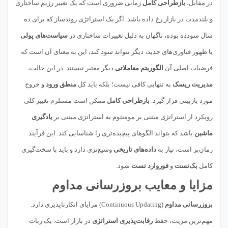
در مقابل،
بازطراحی کامل
زمانی ضروری است که یک تغییر رژیم ساختاری
و بلندمدت در بازار رخ داده باشد. اگر یک استراتژی روندساز که برای ده
سال سودده بوده، ناگهان به دلیل تغییرات ساختاری در
سیاست‌های پولی
یا ظهور فناوری‌های جدید، دیگر نتواند سود کند، این به معنای آن است که
فرضیات اصلی آن
الگوریتم معاملاتی
دیگر معتبر نیستند. در این حالت،
مدیریت ریسک
به تنهایی کافی نیست؛ بلکه باید کل
منطق ورود
و خروج
مورد بازبینی قرار گیرد.
بازطراحی کامل
ممکن است مستلزم تغییر کلی
رویکرد از استراتژی مبتنی بر مومنتوم به استراتژی مبتنی بر
یادگیری
ماشین
باشد که بتواند الگوهای پیچیده‌تری را شناسایی کند. این فرآیند
زمان‌بر است، نیاز به
داده‌های تاریخی
وسیع‌تری دارد و باید با سخت‌گیری
کامل
بک‌تست
و
فوروارد تست
شود.
مزایا و معایب بروزرسانی مداوم
بروزرسانی مداوم
(Continuous Updating) مزایای انکارناپذیری دارد.
مهم‌ترین مزیت، حفظ
رقابت‌پذیری استراتژی
در بازار است. یک ربات