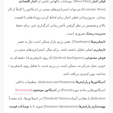
فیلتر اخبار
(News Filter): نوسانات ناگهانی ناشی از
اخبار اقتصادی
(Economic News) می‌تواند استراتژی‌های مبتنی بر اندیکاتور را کاملاً از کار
بیندازد. به‌روزرسانی فیلتر اخبار برای لحاظ کردن رویدادهای با اهمیت
بالاتر و همچنین در نظر گرفتن تأخیر زمانی اثرگذاری خبر، برای حفظ
مدیریت ریسک
ضروری است.
تایم‌فریم‌ها
(Timeframes): تغییر رژیم بازار ممکن است نیاز به تغییر
تایم‌فریم
اصلی تحلیل داشته باشد. برای مثال، استراتژی‌های مبتنی بر
هوش مصنوعی
(Artificial Intelligence) که روی تایم‌فریم ۱۵ دقیقه‌ای به
خوبی عمل می‌کردند، ممکن است در رژیم جدید، با تحلیل روی تایم‌فریم ۱
ساعته، نویز کمتری دریافت کنند.
اندیکاتورها و پارامترها
(Indicators and Parameters): تنظیمات داخلی
اندیکاتورهایی مانند دوره (Period) در
اندیکاتور مومنتوم
(
Momentum
Indicators) یا مقادیر آستانه (Threshold Values) در اسیلاتورها، باید مجدداً
بهینه‌سازی پارامترها
(Parameter Optimization) شوند تا با
نوسانات قیمت