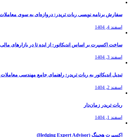
سفارش برنامه نویسی ربات تریدر: دروازه‌ای به سوی معاملات 
اسفند 4, 1404
ساخت اکسپرت بر اساس اندیکاتور: از ایده تا در بازارهای مالی
اسفند 3, 1404
تبدیل اندیکاتور به ربات تریدر: راهنمای جامع مهندسی معاملات 
اسفند 2, 1404
ربات تریدر زمان‌دار
اسفند 1, 1404
اکسپرت هجینگ (Hedging Expert Advisor)