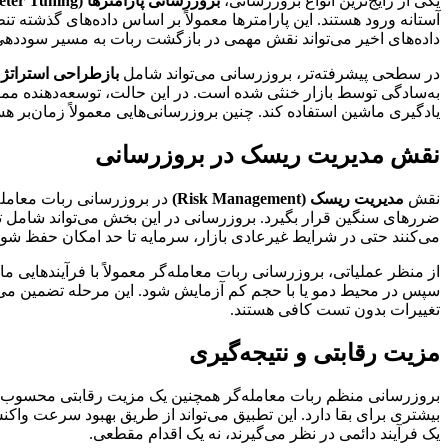
یکی از رایج‌ترین انواع بروزرسانی،
بروزرسانی پارامترها (Parameter Tuning)
آستانه ورود هستند. این پارامترها معمولاً بر اساس داده‌های گذشته تنظ
داده‌های اخیر می‌تواند نقش مهمی در بازگشت ربات به مسیر سوددهی د
در سطحی پیشرفته‌تر، بروزرسانی می‌تواند شامل
بازطراحی استراتژی معاملاتی (sign
به‌سادگی توسط بازار خنثی شده است. در این حالت، توسعه‌دهنده ممکن 
یادگیری ماشین استفاده کند. چنین بروزرسانی‌هایی معمولاً زمان‌بر هست
نقش مدیریت ریسک در بروزرسانی
نقش
مدیریت ریسک (Risk Management)
در بروزرسانی ربات معامله‌
ضررهای سنگین قرار بگیرد. بروزرسانی در این بخش می‌تواند شامل تغ
می‌کنند حتی در شرایط غیرعادی بازار، سرمایه تا حد امکان حفظ شود
از منظر عملیاتی، بروزرسانی ربات معامله‌گر معمولاً با فرآیندهایی ما
سپس در محیط دمو یا با حجم کم آزمایش شود. این مرحله تضمین می‌کن
تغییرات بدون تست کافی هستند.
مزیت رقابتی و نتیجه‌گیری
بروزرسانی منظم ربات معامله‌گر همچنین یک مزیت رقابتی محسوب می‌شو
بیشتری برای بقا دارد. این تطبیق می‌تواند از طریق بهبود سرعت واکن
یک فرآیند دائمی در نظر می‌گیرند، نه یک اقدام مقطعی.