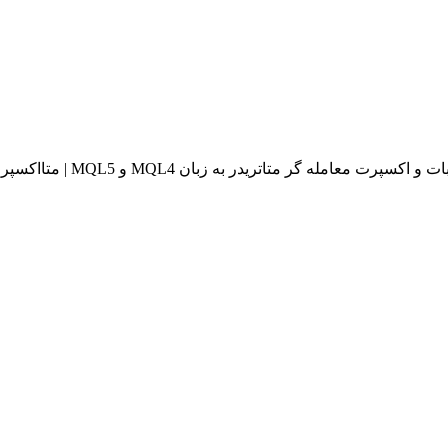
له گر متاتریدر به زبان MQL4 و MQL5 | متااکسپرت