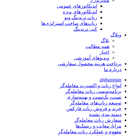
متاتريدر 5
اندیکاتورهای عمومی
اندیکاتورهای ویژه
ربات تریدینگ ویو
ربات‌های ساخت استراتژی‌ها
کپی تریدینگ
وبلاگ
بلاگ
همه مطالب
اخبار
ویدیوهای آموزشی
پرداخت هزینه محصول سفارشی
درباره ما
afghanistan
انواع ربات و اکسپرت معامله‌گر
برنامه‌نویسی ربات معامله‌گر
تست، بک‌تست و بهینه‌سازی
توسعه ربات‌های معامله‌گر
خرید و فروش ربات فارکس
دسته بندی نشده
سفارش ربات معامله‌گر
مزایا، معایب و ریسک‌ها
مفهوم و عملکرد ربات معامله‌گر