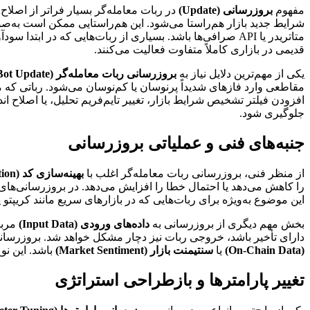
مفهوم
بروزرسانی (Update)
در ربات معامله‌گر بسیار فراتر از اصلا
شرایط جدید بازار هم‌راستا می‌شود. این هم‌راستایی ممکن است به‌ص
متاتریدر یا API صرافی‌ها باشد. بسیاری از ربات‌هایی که در
قدیمی در بازاری کاملاً متفاوت فعالیت می‌کنند.
یکی از مهم‌ترین دلایل نیاز به
بروزرسانی ربات معامله‌گر (Trading Bot Update)
مقاطعی وارد فازهای شدیداً پرنوسان یا کم‌نوسان می‌شود. رباتی که 
افزودن فیلتر تشخیص شرایط بازار، تغییر تایم‌فریم تحلیل، یا اصلاح ا
جلوگیری شود.
جنبه‌های فنی و عملیاتی بروزرسانی
از منظر فنی، بروزرسانی ربات معامله‌گر اغلب با
بهینه‌سازی کد (Code Optimization)
را کاهش می‌دهد یا احتمال خطا را افزایش می‌دهد. در بروزرسانی‌های فنی
این موضوع به‌ویژه برای ربات‌هایی که در بازارهای سریع مانند کریپتو یا
بخش مهم دیگری از بروزرسانی به
داده‌های ورودی (Input Data)
مربو
دارای تأخیر باشد، خروجی ربات نیز دچار مشکل خواهد شد. بروزرسانی در 
(On-Chain Data)
یا
سنتیمنت بازار (Market Sentiment)
باشد. این نو
تغییر پارامترها و بازطراحی استراتژی