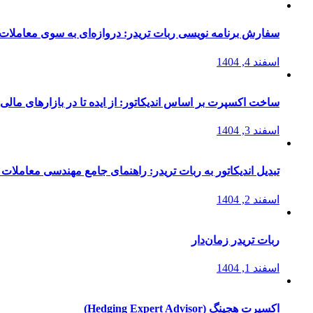
سفارش برنامه نویسی ربات تریدر: دروازه‌ای به سوی معاملات 
اسفند 4, 1404
ساخت اکسپرت بر اساس اندیکاتور: از ایده تا در بازارهای مالی
اسفند 3, 1404
تبدیل اندیکاتور به ربات تریدر: راهنمای جامع مهندسی معاملات 
اسفند 2, 1404
ربات تریدر زمان‌دار
اسفند 1, 1404
اکسپرت هجینگ (Hedging Expert Advisor)