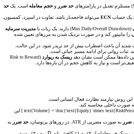
حد ضرر
و
حجم معامله
است. یک
حد
ECN
می‌تواند فاجعه‌بار باشد. تفاوت در اسپرد، کمسیون،
(Max Daily/Overall Drawdown) دارند. یک ربات با
مدیریت سرمایه
ی
را مانیتور کند و در صورت نزدیک شدن به مرزهای تعیین شده
 شدید آن باعث اضطراب بیش از حد تریدر شود. در این حالت،
ریسک به ریوارد
(Risk to Reward
به صورت داخلی محاسبه کند.
فرمولی مانند: [ \text{Volume} = \frac{\text{Equity} \times \text{RiskPercent}}{ \text{StopLoss_in_Pips} \times \text{PipValue} \times 100} ] این
 ضرر
به صورت مضربی از ATR. در روزهای پرنوسان،
حد ضرر
به
حساب به ۱۰٪ رسید، ریسک هر معامله از ۲٪ به ۱٪ کاهش یابد. اگر به ۲۰٪ رسید،