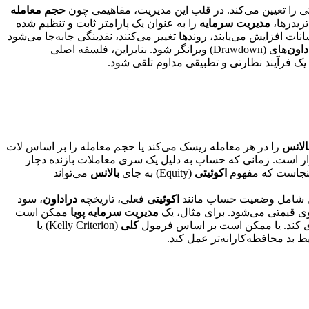
 را تعیین می‌کند. در قلب این مدیریت، مفاهیمی چون
حجم معامله
مدیریت سرمایه
را به عنوان یک پارامتر ثابت و تنظیم شده
ت افزایش می‌یابند، روندها تغییر می‌کنند، نقدینگی جابه‌جا می‌شود
داون
‌های (Drawdown) ویرانگر شود. بنابراین، فلسفه اصلی
 یک فرآیند نظارتی و تطبیقی مداوم تلقی شود.
الانس
را در هر معامله ریسک می‌کند یا حجم معامله را بر اساس لات
زار است. زمانی که حساب به دلیل یک سری معاملات بازنده دچار
اینجاست که مفهوم
اکوئیتی
(Equity) به جای
بالانس
می‌تواند
ونی شامل وضعیت حساب مانند
اکوئیتی
فعلی، تاریخچه
دراداون
، سود
مدیریت سرمایه پویا
ممکن است
ی کند. یا ممکن است بر اساس فرمول
کلی
(Kelly Criterion) یا
بد محافظه‌کارانه‌تر عمل کند.