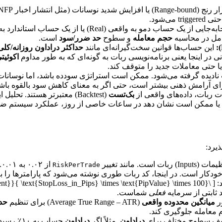
ی‌شود.
ب دمو به واقعی (Real) یا از یک حساب استاندارد به یک حساب
حجم معامله
و سطوح
حد ضرر/سود
است.
این حساب‌ها قوانین سخت‌گیرانه‌ای مانند
حداکثر دراداون روزانه/کلی
در اینجا یعنی برنامه‌نویسی ربات به گونه‌ای که به طور مداوم
اکوئیت
نادیده گرفته می‌شود. ممکن است استراتژی سودده باشد، اما نوسانات
 ربات، داده‌های واقعی از
بک‌تست
(Backtest) معتبرتر هستند. تحلیل این داده‌ها ممکن است نشان دهد
یرد:
 مانند تغییر
از ۰.۰۲ به ۰.۰۱. این روش نیازمند نظارت فعال انسانی است.
RiskPerTrade
ودکار است. در اینجا، کد ربات طوری نوشته می‌شود که پارامترها را 
ثابتی از سرمایه
فعلی
شماست.
ور
میانگین محدوده واقعی
(Average True Range – ATR) برای تنظیم
حد
 معامله جلوگیری کند.
یف سطوح مختلف برای
دراداون
. مثلاً اگر
دراداون