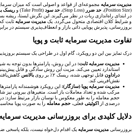
مدیریت سرمایه
مجموعه‌ای از قواعد و اصولی است که میزان سرمایه
(Position Size)،
حد ضرر
(Stop Loss)،
حد سود
(Take Profit) و
ریسک به
در ابتدای راه‌اندازی ربات در نظر می‌گیرند. این نگرش ایستا، ریشه ب
و شرایط کلان اقتصادی متحول می‌گردد. یک
مدیریت سرمایه
ثابت که 
بروزرسانی، پذیرش پویایی ذاتی بازار و انعطاف‌پذیری سیستم در براب
تفاوت مدیریت سرمایه ثابت و پویا
درک تمایز بین این دو رویکرد، گام اول در طراحی یک سیستم بروزپذی
مدیریت سرمایه ثابت:
در این روش، پارامترها بدون توجه به شرایط
استاندارد تعیین می‌کند. مزیت این روش سادگی و قابل پیش‌بین
دراداون
قابل توجهی شده، ریسک ۲٪ بر روی
بالانس
کاهش‌یافته
نقش‌آفرینی کند.
مدیریت سرمایه پویا (سازگار):
این رویکرد هوشمندانه پارامتره
مرکب شده و تعداد معاملات باز است. متغیرهای بیرونی نیز شامل نوسانات بازار (Volatility)، اخبار مهم اقتصادی یا تغییر در رفت
حجم معامله را به طور معکوس با نوسان بازار مرتبط سازد: در
درصدی از
اکوئیتی
فعلی،
حجم معامله
را به صورت پویا محاسبه
دلایل کلیدی برای بروزرسانی مدیریت سرمایه
بروزرسانی
مدیریت سرمایه
یک اقدام دل‌خواه نیست، بلکه پاسخی 