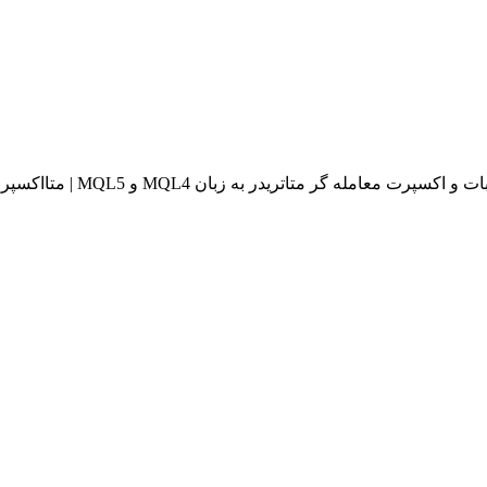
له گر متاتریدر به زبان MQL4 و MQL5 | متااکسپرت