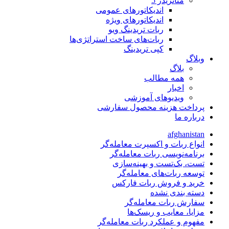
متاتريدر 5
اندیکاتورهای عمومی
اندیکاتورهای ویژه
ربات تریدینگ ویو
ربات‌های ساخت استراتژی‌ها
کپی تریدینگ
وبلاگ
بلاگ
همه مطالب
اخبار
ویدیوهای آموزشی
پرداخت هزینه محصول سفارشی
درباره ما
afghanistan
انواع ربات و اکسپرت معامله‌گر
برنامه‌نویسی ربات معامله‌گر
تست، بک‌تست و بهینه‌سازی
توسعه ربات‌های معامله‌گر
خرید و فروش ربات فارکس
دسته بندی نشده
سفارش ربات معامله‌گر
مزایا، معایب و ریسک‌ها
مفهوم و عملکرد ربات معامله‌گر