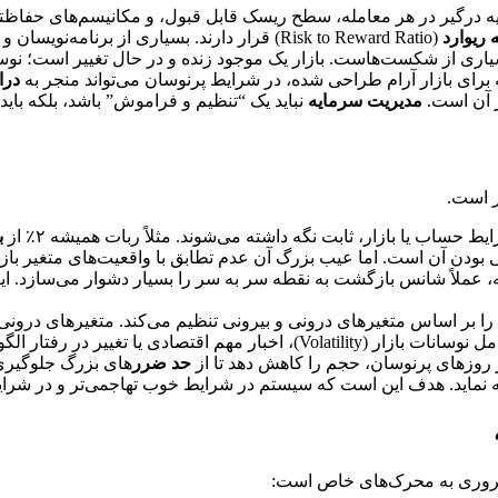
 درگیر در هر معامله، سطح ریسک قابل قبول، و مکانیسم‌های حفاظتی
 ریوارد
(Risk to Reward Ratio) قرار دارند. بسیاری از برنامه‌نویسان و تریدرها،
سیاری از شکست‌هاست. بازار یک موجود زنده و در حال تغییر است؛ نوسانا
برای بازار آرام طراحی شده، در شرایط پرنوسان می‌تواند منجر به
درا
ر آن است.
مدیریت سرمایه
نباید یک “تنظیم و فراموش” باشد، بلکه باید
ر است.
 حساب یا بازار، ثابت نگه داشته می‌شوند. مثلاً ربات همیشه ۲٪ از
ب
ی بودن آن است. اما عیب بزرگ آن عدم تطابق با واقعیت‌های متغیر با
، عملاً شانس بازگشت به نقطه سر به سر را بسیار دشوار می‌سازد. 
ا را بر اساس متغیرهای درونی و بیرونی تنظیم می‌کند. متغیرهای در
ار الگوی قیمتی می‌شود. برای مثال، یک
 روزهای پرنوسان، حجم را کاهش دهد تا از
حد ضرر
‌های بزرگ جلوگیر
 نماید. هدف این است که سیستم در شرایط خوب تهاجمی‌تر و در شرایط 
ضروری به محرک‌های خاص است: