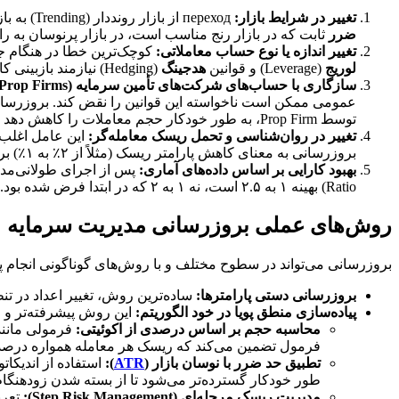
تغییر در شرایط بازار:
переход از بازار رونددار (Trending) به بازار رنج (Range-bound) یا افزایش شدید نوسانات (مثل انتشار اخبار NFP) مستلزم تعدیل در پارامترهای
ضرر
ثابت که در بازار رنج مناسب است، در بازار پرنوسان به راحتی triggered م
تغییر اندازه یا نوع حساب معاملاتی:
کوچک‌ترین خطا در هنگام جابه‌جایی از یک حسا
لوریج
(Leverage) و قوانین
هدجینگ
(Hedging) نیازمند بازبینی کامل در محاسبه
سازگاری با حساب‌های شرکت‌های تأمین سرمایه (Prop Firms):
عمومی ممکن است ناخواسته این قوانین را نقض کند. بروزرسانی 
توسط Prop Firm، به طور خودکار حجم معاملات را کاهش دهد یا حتی معاملات جدید را متوقف کند.
تغییر در روان‌شناسی و تحمل ریسک معامله‌گر:
این عامل اغلب 
بروزرسانی به معنای کاهش پارامتر ریسک (مثلاً از ۲٪ به ۱٪) برای آرامش ذهنی بیشتر است، حتی اگر به معنای کاهش سود بالقوه باشد. ثبات روانی برای ادامه مسیر حیاتی است.
بهبود کارایی بر اساس داده‌های آماری:
پس از اجرای طولانی‌مدت
Ratio) بهینه ۱ به ۲.۵ است، نه ۱ به ۲ که در ابتدا فرض شده بود. یا ممکن است نشان دهد در ساعات خاصی از روز، عملکرد سیستم ضعیف‌تر است و نیاز به کاهش حجم در آن بازه‌ها دارد.
روش‌های عملی بروزرسانی مدیریت سرمایه
بروزرسانی می‌تواند در سطوح مختلف و با روش‌های گوناگونی انجام پذ
بروزرسانی دستی پارامترها:
ساده‌ترین روش، تغییر اعداد در تنظیمات (Inputs) ربات است.
پیاده‌سازی منطق پویا در خود الگوریتم:
این روش پیشرفته‌تر و خ
محاسبه حجم بر اساس درصدی از اکوئیتی:
فرمول تضمین می‌کند که ریسک هر معامله همواره درصد 
تطبیق حد ضرر با نوسان بازار (
ATR
):
استفاده از اندیکات
طور خودکار گسترده‌تر می‌شود تا از بسته شدن زودهنگام
مدیریت ریسک مرحله‌ای (Step Risk Management):
تعر