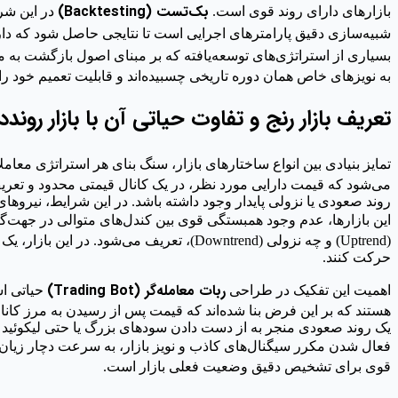
بک‌تست (Backtesting)
بازارهای دارای روند قوی است.
در این شرا
شبیه‌سازی دقیق پارامترهای اجرایی است تا نتایجی حاصل شود که دا
بسیاری از استراتژی‌های توسعه‌یافته که بر مبنای اصول بازگشت به میانگین (Mean Reversion) طراحی شده‌اند، به راح
به نویزهای خاص همان دوره تاریخی چسبیده‌اند و قابلیت تعمیم خود را
تعریف بازار رنج و تفاوت حیاتی آن با بازار رونددا
تمایز بنیادی بین انواع ساختارهای بازار، سنگ بنای هر استراتژی معا
می‌شود که قیمت دارایی مورد نظر، در یک کانال قیمتی محدود و تعری
روند صعودی یا نزولی پایدار وجود داشته باشد. در این شرایط، نیروها
این بازارها، عدم وجود همبستگی قوی بین کندل‌های متوالی در جهت‌
(Uptrend) و چه نزولی (Downtrend)، تعری
حرکت کنند.
ربات معامله‌گر (Trading Bot)
اهمیت این تفکیک در طراحی
حیاتی اس
هستند که بر این فرض بنا شده‌اند که قیمت پس از رسیدن به مرز کانال
فعال شدن مکرر سیگنال‌های کاذب و نویز بازار، به سرعت دچار زیان‌ه
قوی برای تشخیص دقیق وضعیت فعلی بازار است.