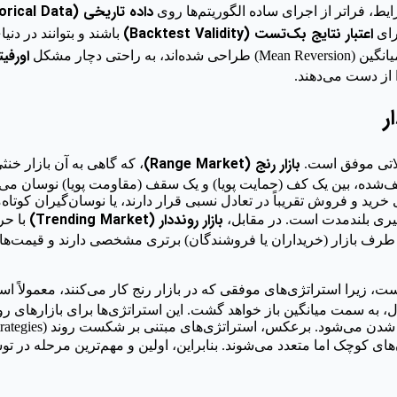
داده تاریخی (Historical Data)
یط، فراتر از اجرای ساده الگوریتم‌ها روی
اعتبار نتایج بک‌تست (Backtest Validity)
رای
باشند و بتوانند در دن
اورفیتینگ (
تی دچار مشکل
 از دست می‌دهند.
ر
بازار رنج (Range Market)
ملاتی موفق است.
ف‌شده، بین یک کف (حمایت پویا) و یک سقف (مقاومت پویا) نوسان می‌ک
ی خرید و فروش تقریباً در تعادل نسبی قرار دارند، یا نوسان‌گیران کو
بازار رونددار (Trending Market)
گیری بلندمدت است. در مقابل،
با حر
ف می‌شود. در این بازار، یک طرف بازار (خریداران یا فروشندگان) برتری مشخصی دار
ت، زیرا استراتژی‌های موفقی که در بازار رنج کار می‌کنند، معمولاً اس
، به سمت میانگین باز خواهد گشت. این استراتژی‌ها برای بازارهای رو
ای کوچک اما متعدد می‌شوند. بنابراین، اولین و مهم‌ترین مرحله در ت