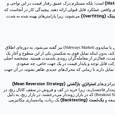
است؛ بلکه مستلزم درک عمیق رفتار قیمت در این نواحی و
یای واقعی عملکرد قابل قبولی ارائه دهند. پیچیدگی کار در آنجاست که
Overfitting)
می‌شوند، زیرا پارامترهای بهینه شده به شدت
، که گاهی به آن بازار خنثی یا سایدوی (Sideways Market) نیز گفته می‌شود، به دوره‌ای اطلاق
ند، بدون اینکه تمایل قوی به شکستن یکی از این سطوح و آغاز یک
تاه‌مدت، فعال‌تر از معامله‌گران روندی بلندمدت هستند. مشخصه اصلی
کت قابل توجه و پایدار قیمت در یک جهت خاص، چه صعودی
ند و قیمت‌ها تمایل دارند تا زمانی که محرک‌های جدیدی ظاهر نشوند، در آن جهت
استراتژی بازگشتی (Mean Reversion Strategy)
تراتژی‌های
نددار فاجعه‌بارند، زیرا خرید در کف و فروش در سقف کانال رنج، در
یک روند صعودی منجر به از دست دادن سودهای بزرگ یا حتی لیکوئید شدن می‌شود. برعکس، استراتژی‌های مبتنی بر شکست روند (Breakout Strategies) که در بازار رونددار می‌درخشند، در بازار رنج، به دلیل
بک‌تست (Backtesting)
وسعه و
یک ربات، پیاده‌سازی مکانیزمی