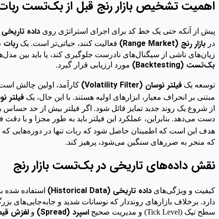
اهمیت تشخیص بازار رنج قبل از بک‌تست ربات
داده تاریخی (istorical Data
پیش از آنکه حتی یک خط کد برای اجرای استراتژی روی
بازار رنج (Range Market)
ربات معامله
در
فعالیت کنند، حیاتی‌تر است. یک
زیان‌های ناشی از سیگنال‌های نادرست جلوگیری کند، یا باید بین مدل‌
بک‌تست (Backtesting)
مورد ارزیابی قرار گیرد.
فیلتر نوسان (Volatility Filter)
توسعه یک
کارآمد، اولین چالش است. ا
فیلتر نوسان (ilter
مبتنی بر انحراف معیار، ابزارهای اولیه هستند. با این حال، یک
از شروع یک روند جدید تمایز قائل شود. اگر فیلتر بیش از حد حساس با
دست می‌دهد. بنابراین، عملکرد این فیلتر باید به طور مجزا و با دقت 
هدف این است که اطمینان حاصل شود که ربات تنها در دوره‌هایی که
که منجر به ضررهای سنگین می‌شود، پرهیز کند.
نقش داده‌های تاریخی در بک‌تست بازار رنج
داده تاریخی (Historical Data)
کیفیت و ویژگی‌های
استفاده شده ب
دارد. برخلاف بازارهای رونددار که نوسانات شدید و جابه‌جایی‌های بزرگ
اسپرد (Spread)
لغزش قیمت (ge
سطح تیک (Tick Level) و مدیریت صحیح
و