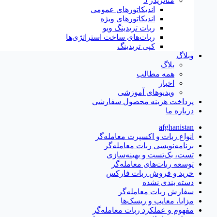
متاتريدر 5
اندیکاتورهای عمومی
اندیکاتورهای ویژه
ربات تریدینگ ویو
ربات‌های ساخت استراتژی‌ها
کپی تریدینگ
وبلاگ
بلاگ
همه مطالب
اخبار
ویدیوهای آموزشی
پرداخت هزینه محصول سفارشی
درباره ما
afghanistan
انواع ربات و اکسپرت معامله‌گر
برنامه‌نویسی ربات معامله‌گر
تست، بک‌تست و بهینه‌سازی
توسعه ربات‌های معامله‌گر
خرید و فروش ربات فارکس
دسته بندی نشده
سفارش ربات معامله‌گر
مزایا، معایب و ریسک‌ها
مفهوم و عملکرد ربات معامله‌گر