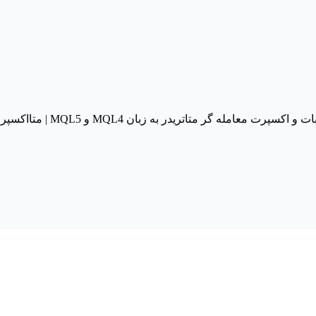
له گر متاتریدر به زبان MQL4 و MQL5 | متااکسپرت