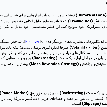
H)
نوشته شود، ربات باید ابزارهایی برای شناسایی مح
‌گر (Trading Bot)
که نتواند به طور قابل اتکایی تشخیص دهد که با
های استراتژیک خود سوئیچ کند. این فیلتر تشخیصی، خود تبدیل به یکی ا
ندیکاتورهایی نظیر باندهای بولینگر (
Bands)، شاخص میانگین محدوده واقعی (Average True Range –
Bollinger
Volatility F)
صرفاً اندازه‌گیری نوسان نیست؛ بلکه باید بتو
شد، ربات سیگنال‌های زیادی در بازار رونددار صادر می‌کند و اگر بیش 
بک‌تست (Backtesting)
فراوان در مراحل اولیه
بر روی داده‌هایی که
استراتژی بازگشتی (Mean Reversion Strategy)
بیشترین احتمال موف
بک‌تست (Backtesting)
بازار رنج (Range Market)
رای
، به‌ویژه در
 قیمت را نمایش می‌دهند و خطاهای جزئی داده کمتر تأثیرگذارند، بازار ر
Slippa)
است.