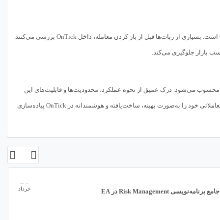
(Slippage) در OnTick است. بسیاری از ربات‌ها قبل از باز کردن معامله، داخل OnTick بررسی می‌کنند
اسب بازار جلوگیری می‌کند.
Trading Robo) محسوب می‌شود. درک عمیق از نحوه عملکرد، محدودیت‌ها و قابلیت‌های این
تابع، تفاوت بین یک ربات آماتور و یک ربات حرفه‌ای را مشخص می‌کند. برنامه‌نویسی که بتواند منطق معاملاتی خود را به‌صورت بهینه، ساخت‌یافته و هوشمندانه در OnTick پیاده‌سازی
26
خرداد
نامه‌نویسی Risk Management در EA