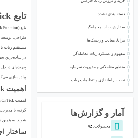
خرید و فروش ربات فارکس
تابع OnTick و کاربرد آن در ربات‌های معاملاتی
دسته بندی نشده
سفارش ربات معامله‌گر
تابع
(OnTick Function) یکی از مهم‌ترین و حی
طراحی، توسعه یا
مزایا، معایب و ریسک‌ها
مستقیم ربات با
مفهوم و عملکرد ربات معامله‌گر
در ساده‌ترین تعر
منطق معاملاتی و مدیریت سرمایه
پیاده‌سازی می‌کن
نصب، راه‌اندازی و تنظیمات ربات
اهمیت OnTick در تصمیم‌گیری‌های لحظه‌ای
اهمیت OnTick زمانی بیشتر مشخص می‌شود که بدانیم تقریباً تمام تصمیمات لحظه‌ای یک
گرفته تا مدیریت
آمار و گزارش‌ها
شوند. به همین د
محصولات:
42
ساختار اجرای OnTick و 