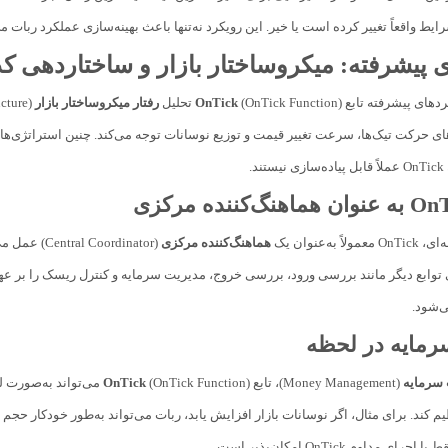
ایط واقعاً تغییر کرده است یا خیر. این رویکرد نه‌تنها باعث بهینه‌سازی عملکرد ربات 
ی پیشرفته: میکروساختار بازار و ساختاردهی کد
ردهای پیشرفته تابع
(OnTick Function) تحلیل
OnTick
رفتار میکروساختار بازار
های حرکت تیک‌ها، سرعت تغییر قیمت و توزیع نوسانات توجه می‌کند. چنین استراتژی‌هایی 
د.
 به‌عنوان یک
هماهنگ‌کننده مرکزی
توابع دیگر مانند بررسی ورود، بررسی خروج، مدیریت سرمایه و کنترل ریسک را بر عه
ی‌شود.
رمایه در لحظه
سرمایه
(Money Management)، تابع
OnTick
(OnTick Function) می‌
یم کند. برای مثال، اگر نوسانات بازار افزایش یابد، ربات می‌تواند به‌طور خودکار 
 مداوم OnTick امکان‌پذیر است.