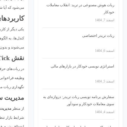
ربات هوش مصنوعی در ترید: انقلاب معاملات
می‌شود که آیا شر
خودکار
کاربردها
اسفند 7, 1404
یکی دیگر از کارب
ربات تریدر اختصاصی
کندل‌ها، به الگو
می‌شوند و بدون OnTick عملاً قابل پیاده‌سازی نیستن
اسفند 6, 1404
نقش OnTick به عنوان هماهنگ‌کننده مرکزی
استراتژی‌ نویسی خودکار در بازارهای مالی
در ربات‌های حرفه‌ای، OnTick معمولاً
وظیفه فراخوانی 
اسفند 5, 1404
نگهداری ربات م
مدیریت س
سفارش برنامه نویسی ربات تریدر: دروازه‌ای به
سوی معاملات خودکار و سودآور
از منظر
مدیریت 
اسفند 4, 1404
شرایط بازار تنظ
انعطاف‌پذیری فقط با اجرای