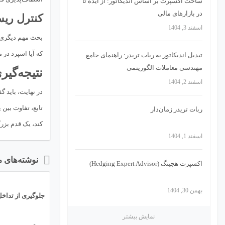
ساخت اکسپرت بر اساس اندیکاتور: از ایده تا
در بازارهای مالی
کنترل ریس
اسفند 3, 1404
بحث مهم دیگری که
که آیا اسپرد در 
تبدیل اندیکاتور به ربات تریدر: راهنمای جامع
مهندسی معاملات الگوریتمی
نتیجه‌گیر
اسفند 2, 1404
در نهایت، باید گ
ربات تریدر زمان‌دار
کند، یک قدم بز
اسفند 1, 1404
نوشته‌های 
اکسپرت هجینگ (Hedging Expert Advisor)
26
بهمن 30, 1404
تیر
جلوگیری از تداخل
M
نمایش بیشتر