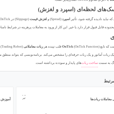
ک‌های لحظه‌ای (اسپرد و لغزش)
 نباید نادیده گرفته شود، تأثیر
اسپرد
(Spread) و
لغزش قیمت
محدوده قابل قبول قرار دارد یا خیر. این کار از ورود به معاملات پرهزینه در شرایط نامن
ی
فت که تابع
(OnTick Function) قلب تپنده هر
OnTick
ربات معاملاتی
(t
رگ به سمت
ساخت ربات
‌های پایدار و سودده برداشته است.
مرتبط
05
تیر
 معاملات ربات‌ها
آموزش جامع بر