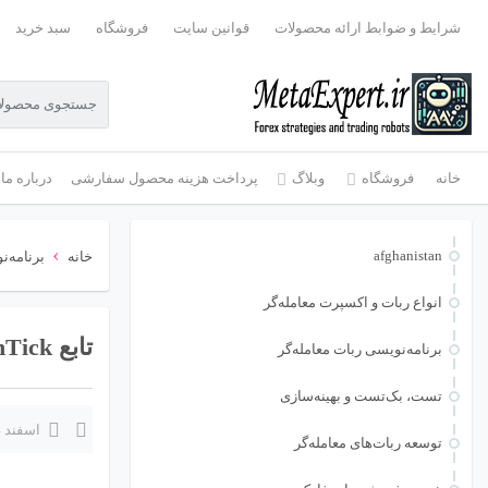
شرایط و ضوابط ارائه محصولات
قوانین سایت
فروشگاه
سبد خرید
خانه
فروشگاه
وبلاگ
پرداخت هزینه محصول سفارشی
درباره ما
›
afghanistan
خانه
برنامه‌ن
انواع ربات و اکسپرت معامله‌گر
تابع OnTick و کاربرد آن در ربات‌ها
برنامه‌نویسی ربات معامله‌گر
تست، بک‌تست و بهینه‌سازی
اسفند 4, 1404
توسعه ربات‌های معامله‌گر