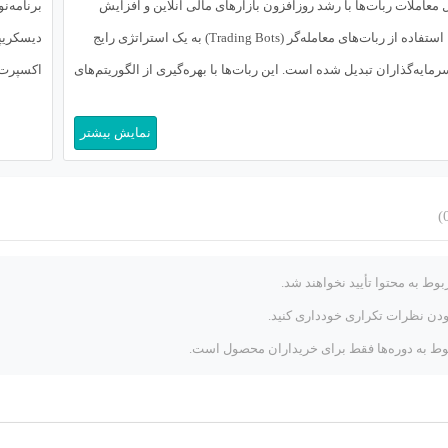
 معاملات ربات‌ها با رشد روزافزون بازارهای مالی آنلاین و افزایش
برنامه‌ن
سرعت معاملات، استفاده از ربات‌های معامله‌گر (Trading Bots) به یک استراتژی رایج
مایه‌گذاران تبدیل شده است. این ربات‌ها با بهره‌گیری از الگوریتم‌های
حجم عظیمی از داده‌ها، قادرند در کسری از ثانیه معاملات سودآوری را
حرفه‌ای.
نمایش بیشتر
الگوریتمی (Algorithmic Trading)، اغلب توجه‌ها
وط به محتوا تأیید نخواهند شد.
زودن نظرات تکراری خودداری کنید.
ط به دوره‌ها فقط برای خریداران محصول است.