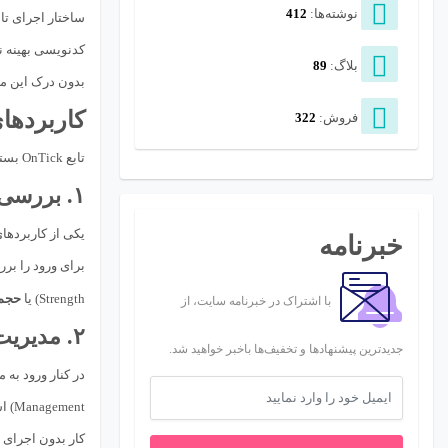
نوشته‌ها:
412
ساختار اجرای تا
کدنویسی بهینه ن
بلاگ:
89
بدون درک این موضوع، محاسبات سنگین ی
کاربردهای ا
فروش:
322
تابع OnTick بستری برای پیاده‌سازی استراتژی‌ها در سطح جزئیات قیمت‌گذاری فراهم می‌کند.
۱. بررسی شرایط ورود به معامله
یکی از کاربرده
خبرنامه
برای ورود را برر
Strength) یا
حجم 
با اشتراک در خبرنامه سایت، از
۲. مدیریت پویا پوزیشن‌های باز
جدیدترین پیشنهادها و تخفیف‌ها باخبر خواهید شد.
در کنار ورود به معامله، مدیریت پ
ent
کار بدون اجرای 