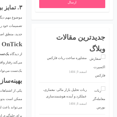
ارسال
۳. تمایز بین اجرای تیک و اجرای کندل
موضوع مهم دیگری
جدید، منطق اصلی
جدیدترین مقالات
OnTick در بک‌تست و شبیه‌سازی بازار
وبلاگ
از دیدگاه
بک‌تس
مشاوره ساخت ربات فارکس
بک‌تست می‌تواند
اسفند 9, 1404
بهینه‌سا
ربات تحلیل بازار مالی: معماری،
یکی از اشتباهات 
عملکرد و آینده هوشمندسازی
ممکن است بدون ت
تصمیمات تریدینگ
اسفند 8, 1404
می‌تواند باعث ا
برای جلوگیری از