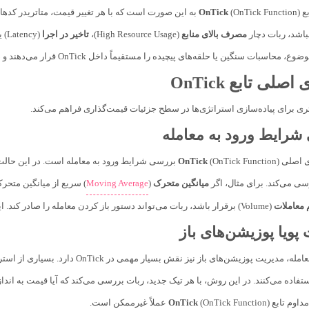
بع
OnTick
(OnTick Function) به این صورت است که با هر تغییر قیمت، متاتری
باشد، ربات دچار
مصرف بالای منابع
(High Resource Usage)،
تاخیر در اجرا
(Latency) یا حتی
ا حلقه‌های پیچیده را مستقیماً داخل OnTick قرار می‌دهند و در نتیجه ربات آن‌ها در شرایط واقعی بازار عملکرد ضعیفی از خود نشان می‌دهد.
صلی تابع OnTick
ای اصلی
OnTick
(OnTick Function) بررسی شرایط ورود به معامله است. در
سی می‌کند. برای مثال، اگر
میانگین متحرک
(
Moving Average
) سریع از میانگین متحر
معاملات
(Volume) برقرار باشد، ربات می‌تواند دستور باز کردن معامله را صادر کند. این نوع منطق کاملاً وابسته به اجرای مداوم OnTick است.
وزیشن‌های باز نیز نقش بسیار مهمی در OnTick دارد. بسیاری از استراتژی‌های حرفه‌ای، به جای تعیین یک حد ضرر ثابت، از
Managem) استفاده می‌کنند. در این روش، با هر تیک جدید، ربات بررسی می‌کند که آیا قیمت به
مداوم تابع
(OnTick Function) عملاً غیرممکن است.
OnTick