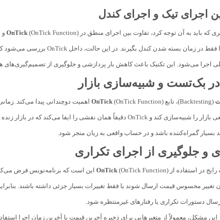
 که باید به آن توجه کرد، تفاوت بین اجرای منطق در
(OnTick Function) و اجرای آن بر اساس
OnTick
تصمیمات خود را فقط در زمان بست
 اجرا می‌شود. این تکنیک باعث کاهش بار پردازشی و جلوگیری از تصمیم‌گیری‌های 
ت
(Backtesting)، تابع
(OnTick Function) اهمیت دوچندانی پیدا می‌کند. زمانی که بک‌تست در حالت
OnTick
می‌کند رفتار واقعی بازار را شبیه‌سازی کند و OnTick دقیقاً همان نقشی ر
 بسیار گمراه‌کننده باشد و در حساب واقعی به زیان منجر شود.
زی و جلوگیری از اجرای تکراری
رایج در استفاده از
OnTick
(OnTick Function) این است که برنامه‌نویس
غییر محسوس قیمت ارسال شوند یا فقط تغییرات بسیار جزئی داشته باشند. بنابراین
رسال دستورات تکراری یا رفتارهای غیرمنتظره شود.
 این مشکل، معمولاً از متغیرهایی برای ذخیره آخرین قیمت یا آخرین زمان اجرا استفاد