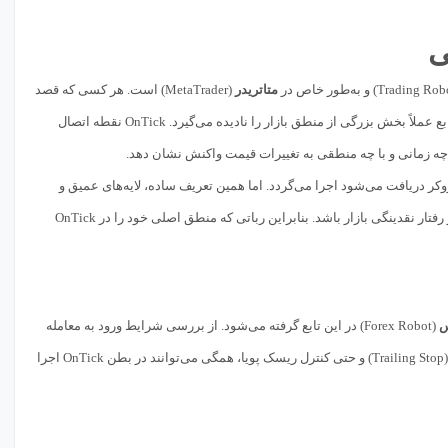
متاتریدر
(MetaTrader) است. هر کسی که قصد
(Expert Advisor) حرفه‌ای را دارد، بدون درک عمیق از این تابع عملاً بخش بزرگی از منطق بازار را نادیده می‌گیرد. OnTick نقطه اتصال
ر بروکر دریافت می‌شود اجرا می‌گردد. اما همین تعریف ساده، لایه‌های عمیق و
پیچیده‌ای در دل خود دارد. هر تیک می‌تواند شامل تغییر قیمت، تغییر حجم، تغییر اسپرد یا حتی بازتابی از رفتار نقدینگی بازار باشد. بنابراین رباتی که منطق اصلی خود را در OnTick
س
(Forex Robot) در این تابع گرفته می‌شود. از بررسی شرایط ورود به معامله
(Trailing Stop) و حتی کنترل ریسک پویا، همگی می‌توانند در بطن OnTick اجرا