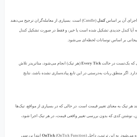
کندل
(Candle) است. بسیاری از معامله‌گران ترجیح می‌دهند
ه شدن کندل بگیرند. در این حالت، داخل OnTick بررسی می‌شود که آیا کندل جدیدی تشکیل شده است یا خیر، و فقط در صورت تشکیل کندل
هیجانی بر اساس نوسانات لحظه‌ای می‌شود.
Every Tick
(هر تیک) انجام می‌شود، متاتریدر تلاش
ا ایفا می‌کند که در بازار زنده دارد. اگر منطق ربات به‌درستی در این تابع پیاده‌سازی نشده باشد، نتایج
 فرض می‌کند هر تیک به معنای تغییر قیمت است. در حالی که در بسیاری از مواقع، تیک‌ها
، نوشتن کدی که بدون بررسی تغییر واقعی قیمت، در هر تیک اجرا شود،
ه می‌شود. به این ترتیب، داخل
OnTick
(OnTick Function) ابتدا بررسی