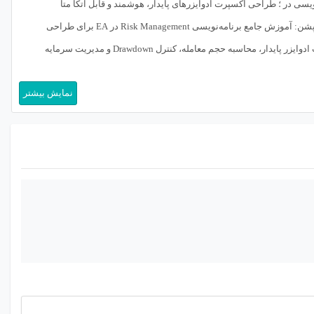
ویسی در ؛ طراحی اکسپرت ادوایزرهای پایدار، هوشمند و قابل اتکا متا
دیسکریپشن: آموزش جامع برنامه‌نویسی Risk Management در EA برای طراحی
اکسپرت ادوایزر پایدار، محاسبه حجم معامله، کنترل Drawdown و مدیریت سرمایه
 ؛ تفاوت بین یک سیستم سودده و یک سیستم زنده‌مانده در دنیای معامله
نمایش بیشتر
 به کیفیت سیگنال، […]