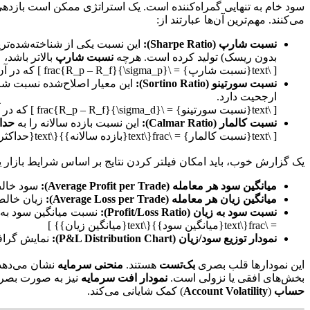
سود خام به تنهایی گمراه‌کننده است. یک استراتژی ممکن است بازدهی 
می‌کنند. مهم‌ترین آن‌ها عبارتند از:
نسبت شارپ (Sharpe Ratio):
این نسبت یکی از شناخته‌شده‌تر
بدون ریسک) تولید کرده است. هرچه
نسبت شارپ
بالاتر باشد،
[ \text{نسبت شارپ} = \frac{R_p – R_f}{\sigma_p} ] که در آن (R_p) بازده میانگین پورتفولیو، (R_f) نرخ بازده بدون ریسک و (\sigma_p) انحراف معیار بازده پورتفولیو است.
نسبت سورتینو (Sortino Ratio):
این معیار اصلاح‌شده نسبت شا
ارجحیت دارد.
[ \text{نسبت سورتینو} = \frac{R_p – R_f}{\sigma_d} ] که در آن (\sigma_d) انحراف معیار بازده‌های منفی است.
نسبت کالمار (Calmar Ratio):
این نسبت بازده سالانه را به
حدا
[ \text{نسبت کالمار} = \frac{\text{بازده سالانه}}{\text{حداکثر افت سرمایه (MDD)}} ]
یک گزارش خوب، باید امکان فیلتر کردن نتایج بر اساس شرایط بازار یا
میانگین سود هر معامله (Average Profit per Trade):
سود خالص
میانگین زیان هر معامله (Average Loss per Trade):
زیان خالص 
نسبت سود به زیان (Profit/Loss Ratio):
= \frac{\text{میانگین سود}}{\text{میانگین زیان}} ]
نمودار توزیع سود/زیان (P&L Distribution Chart):
نمایش گرافی
این نمودارها قلب بصری
بک‌تست
هستند.
منحنی سرمایه
نشان می‌دهد
بخش‌های افقی یا نزولی است.
نمودار افت سرمایه
نیز به صورت بص
حساب
(
Account Volatility
) کمک شایانی می‌کند.