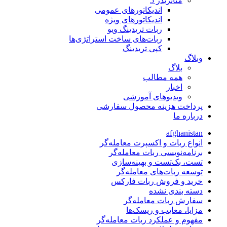
متاتريدر 5
اندیکاتورهای عمومی
اندیکاتورهای ویژه
ربات تریدینگ ویو
ربات‌های ساخت استراتژی‌ها
کپی تریدینگ
وبلاگ
بلاگ
همه مطالب
اخبار
ویدیوهای آموزشی
پرداخت هزینه محصول سفارشی
درباره ما
afghanistan
انواع ربات و اکسپرت معامله‌گر
برنامه‌نویسی ربات معامله‌گر
تست، بک‌تست و بهینه‌سازی
توسعه ربات‌های معامله‌گر
خرید و فروش ربات فارکس
دسته بندی نشده
سفارش ربات معامله‌گر
مزایا، معایب و ریسک‌ها
مفهوم و عملکرد ربات معامله‌گر