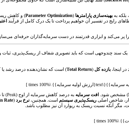
 بلکه به
بهینه‌سازی پارامترها
(
Parameter Optimization
) و کاهش ریسک
اهای رایج در تفسیر آن خواهیم پرداخت تا یک درک کامل از فرآیند
اعتب
ا پر می‌کند و ابزاری قدرتمند در دست سرمایه‌گذاران حرفه‌ای می‌ساز
ک سند چندوجهی است که باید تصویری شفاف از ریسک‌پذیری، ثبات و کارا
در اینجا،
بازده کل
(
Total Return
) است که نشان‌دهنده درصد رشد یا
) مشخص شود.
افت سرمایه
به درصد کاهش سرمایه از اوج (Peak) تا دره (Trough) اشاره دارد و
ار، شاخص اصلی
ریسک‌پذیری سیستم
است. همچنین،
نرخ برد
(
n Rate
یست، مگر آنکه نسبت ریسک به ریوارد آن نیز مطلوب باشد.