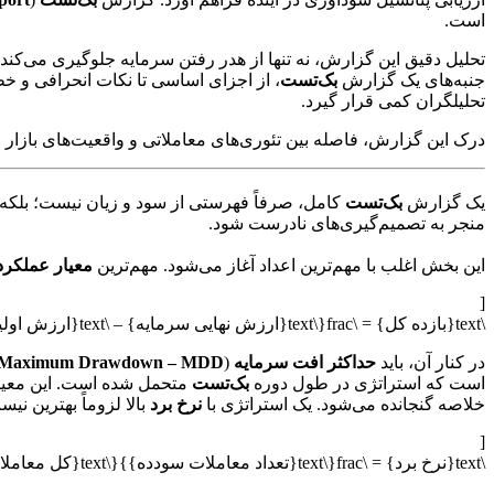
است.
تحلیل دقیق این گزارش، نه تنها از هدر رفتن سرمایه جلوگیری می‌کند،
جنبه‌های یک گزارش
بک‌تست
، از اجزای اساسی تا نکات انحرافی و خط
تحلیلگران کمی قرار گیرد.
درک این گزارش، فاصله بین تئوری‌های معاملاتی و واقعیت‌های بازار ر
یک گزارش
بک‌تست
کامل، صرفاً فهرستی از سود و زیان نیست؛ بلکه ی
منجر به تصمیم‌گیری‌های نادرست شود.
این بخش اغلب با مهم‌ترین اعداد آغاز می‌شود. مهم‌ترین
معیار عملکرد
[
\text{بازده کل} = \frac{\text{ارزش نهایی سرمایه} – \text{ارزش اولیه سرمایه}}{\text{ارزش اولیه سرمایه}} \times 100% ]
در کنار آن، باید
حداکثر افت سرمایه
(
Maximum Drawdown – MDD
است که استراتژی در طول دوره
بک‌تست
متحمل شده است. این معی
خلاصه گنجانده می‌شود. یک استراتژی با
نرخ برد
بالا لزوماً بهترین ن
[
\text{نرخ برد} = \frac{\text{تعداد معاملات سودده}}{\text{کل معاملات}} \times 100% ]