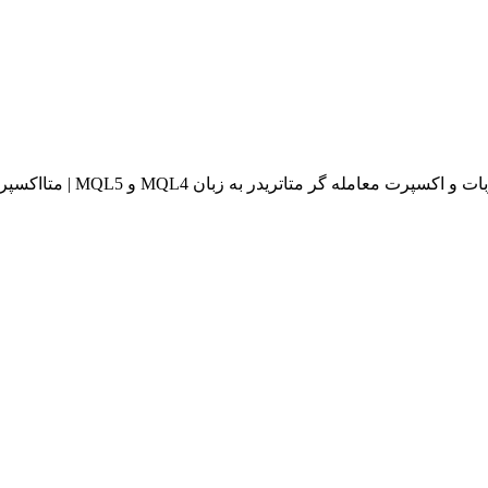
له گر متاتریدر به زبان MQL4 و MQL5 | متااکسپرت