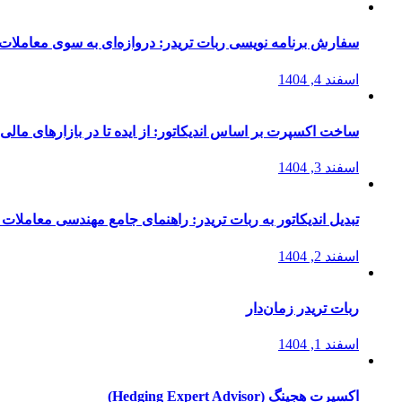
سفارش برنامه نویسی ربات تریدر: دروازه‌ای به سوی معاملات 
اسفند 4, 1404
ساخت اکسپرت بر اساس اندیکاتور: از ایده تا در بازارهای مالی
اسفند 3, 1404
تبدیل اندیکاتور به ربات تریدر: راهنمای جامع مهندسی معاملات 
اسفند 2, 1404
ربات تریدر زمان‌دار
اسفند 1, 1404
اکسپرت هجینگ (Hedging Expert Advisor)