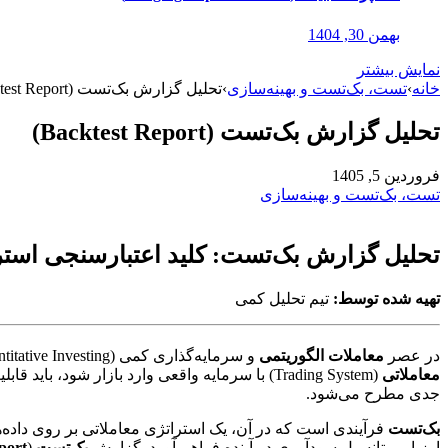
بهمن 30, 1404
نمایش بیشتر
خانه
›
تست، بک‌تست و بهینه‌سازی
›
تحلیل گزارش بک‌تست (Backtest Report)
تحلیل گزارش بک‌تست (Backtest Report)
فروردین 5, 1405
تست، بک‌تست و بهینه‌سازی
تحلیل گزارش بک‌تست: کلید اعتبارسنجی استر
تهیه شده توسط:
تیم تحلیل کمی
در عصر
معاملات الگوریتمی
و سرمایه‌گذاری کمی (Quantitative Investing)، اتکای کورکورانه به شهود یا استراتژی‌های صرفاً مبتنی بر حدس و گمان، مسیر مستقیم به سوی زیان است. پیش از آنکه یک
معاملاتی
(Trading System) با سرمایه واقعی وارد بازار شود، باید قابلیت اطمینان و سودآوری آن در شرایط تاریخی بازار اثبات گردد. اینجا است که مفهوم
جدی مطرح می‌شود.
بک‌تست
فرآیندی است که در آن، یک استراتژی معاملاتی بر روی داده‌
ارزیابی پتانسیل سودآوری در آینده فراهم آورد. گزارش
بک‌تست
(
port