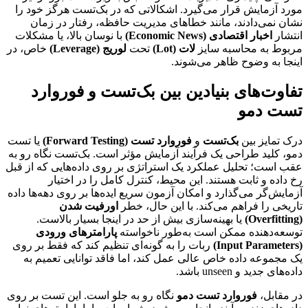
مورد آزمایش قرار می‌گیرد. اشکالاتی که در بک‌تست هرگز خود را
نشان نمی‌دادند، مانند خطاهای مدیریت حافظه، رفتار در زمان
انتشار
اخبار اقتصادی (Economic News)
با نوسان بالا، یا مشکلات
مربوط به محاسبه سایز
لات (Lot)
تحت
لوریج (Leverage)
خاص، در
اینجا به وضوح ظاهر می‌شوند.
تفاوت‌های بنیادین بین بک‌تست و فوروارد
تست دمو
درک تمایز بین
بک‌تست
و
فوروارد تست (Forward Testing)
یا تست
دمو، کلید طراحی یک فرآیند آزمایش مؤثر است. بک‌تست نگاه رو به
عقب است؛ تحلیل عملکرد یک استراتژی بر روی داده‌هایی که از قبل
رخ داده و ثابت هستند. این محیط، کنترل کامل را در اختیار
آزمایش‌گر می‌گذارد و امکان آزمون سریع ایده‌ها بر روی دهه‌ها داده
تاریخی را فراهم می‌کند. با این حال، خطر
اورفیت شدن
(Overfitting)
یا بهینه‌سازی بیش از حد در اینجا بسیار بالاست.
توسعه‌دهنده ممکن است به‌طور ناخواسته
پارامترهای ورودی
(Input Parameters)
ربات را به گونه‌ای تنظیم کند که فقط بر روی
یک مجموعه داده خاص عالی عمل کند، اما فاقد توانایی تعمیم به
داده‌های جدید و unseen باشد.
در مقابل،
فوروارد تست دمو
نگاه رو به جلو است. این تست بر روی