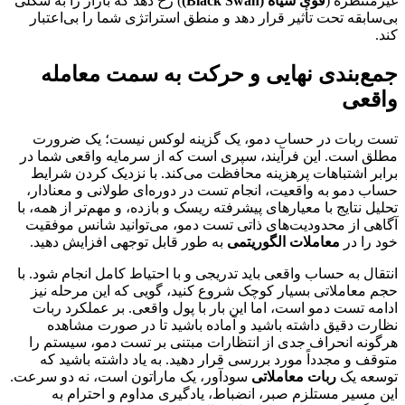
غیرمنتظره (
قوی سیاه (Black Swan)
) رخ دهد که بازار را به شکلی
بی‌سابقه تحت تأثیر قرار دهد و منطق استراتژی شما را بی‌اعتبار
کند.
جمع‌بندی نهایی و حرکت به سمت معامله
واقعی
تست ربات در حساب دمو، یک گزینه لوکس نیست؛ یک ضرورت
مطلق است. این فرآیند، سپری است که از سرمایه واقعی شما در
برابر اشتباهات پرهزینه محافظت می‌کند. با نزدیک کردن شرایط
حساب دمو به واقعیت، انجام تست در دوره‌ای طولانی و معنادار،
تحلیل نتایج با معیارهای پیشرفته ریسک و بازده، و مهم‌تر از همه، با
آگاهی از محدودیت‌های ذاتی تست دمو، می‌توانید شانس موفقیت
خود را در
معاملات الگوریتمی
به طور قابل توجهی افزایش دهید.
انتقال به حساب واقعی باید تدریجی و با احتیاط کامل انجام شود. با
حجم معاملاتی بسیار کوچک شروع کنید، گویی که این مرحله نیز
ادامه تست دمو است، اما این بار با پول واقعی. بر عملکرد ربات
نظارت دقیق داشته باشید و آماده باشید تا در صورت مشاهده
هرگونه انحراف جدی از انتظارات مبتنی بر تست دمو، سیستم را
متوقف و مجدداً مورد بررسی قرار دهید. به یاد داشته باشید که
توسعه یک
ربات معاملاتی
سودآور، یک ماراتون است، نه دو سرعت.
این مسیر مستلزم صبر، انضباط، یادگیری مداوم و احترام به