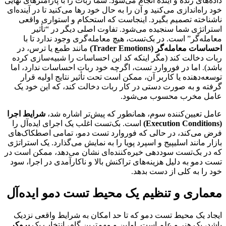
داده‌های زنده و آینده انجام می‌شود. شما ربات را با پارامترهای نهایی
خود راه‌اندازی می‌کنید و آن را به حال خود رها می‌کنید تا در آینده‌ای
ناشناخته تصمیم بگیرد. اینجاست که استحکام و استواری واقعی
استراتژی شما سنجیده می‌شود. تفاوت اصلی دیگر در “تأثیر
معامله‌گر” است. در بک‌تست، هیچ معامله‌گری وجود ندارد تا با
احساسات معامله‌گر (Trader Emotions)
مانند طمع یا ترس، در
ربات دخالت کند (مگر اینکه کد این احساسات را شبیه‌سازی کرده
باشد). اما در فوروارد تست، اگرچه خود ربات احساسات ندارد، اما
توسعه‌دهنده یا کاربر آن، ممکن است تحت تأثیر نتایج اولیه قرار
گرفته و به صورت دستی در کار ربات دخالت کند، که این خود یک
عامل مخرب محسوب می‌شود.
عامل تعیین‌کننده سوم، همانطور که پیش‌تر اشاره شد،
شرایط اجرا
(Execution Conditions)
است. بک‌تست اغلب یک اجرای ایده‌آل را
فرض می‌کند، در حالی که فوروارد تست دمو، تمامی اصطکاک‌های
بازار مانند اسلیپیج و اسپرد پویا را به نمایش می‌گذارد. یک استراتژی
که در بک‌تست سوددهی خیره‌کننده‌ای نشان می‌دهد، ممکن است در
تست دمو به دلیل هزینه‌های تراکنش بالا و ناکارآمدی در اجرا، سود
خود را به کلی از دست بدهد.
معماری و تنظیم یک محیط تست دمو ایده‌آل
ایجاد یک محیط تست دمو که تا حد امکان به شرایط واقعی نزدیک
باشد، یک هنر و علم است. اولین و مهم‌ترین گام، انتخاب یک
بروکر