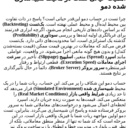
شده دمو
چرا تست در حساب دمو این‌قدر حیاتی است؟ پاسخ در ذات تفاوت
بین محیط ایده‌آل و محیط عملی نهفته است.
بک‌تست (Backtesting)
که بر اساس داده‌های تاریخی انجام می‌شود، اگرچه ابزاری قدرتمند
برای غربالگری اولیه ایده‌ها و بررسی
سودآوری (Profitability)
گذشته یک استراتژی است، اما محدودیت‌های ذاتی دارد. بک‌تست
فرض می‌کند که معاملات در بهترین قیمت ممکن (قیمت بسته‌شدن
کندل) و بدون هیچ گونه مانعی اجرا می‌شوند. در واقعیت، عواملی
مانند
اسپرد (Spread)
متغیر،
اسلیپیج (Slippage)
، تأخیر در
سرعت
اجرای معاملات (Execution Speed)
، قطعی ارتباط و رفتار
غیرمنتظره
سرور بروکر (Broker Server)
، دائماً در حال تأثیرگذاری
بر نتایج هستند.
حساب دمو این شکاف را پر می‌کند. این حساب، ربات شما را در یک
محیط
شبیه‌سازی شده (Simulated Environment)
قرار می‌دهد که
تا حد زیادی
شرایط واقعی بازار (Real Market Conditions)
را
منعکس می‌کند. قیمت‌ها به صورت زنده جریان دارند، اسپرد
لحظه‌ای اعمال می‌شود و درخواست‌های معاملاتی شما به سرور
بروکر فرستاده شده و پاسخ آن شبیه‌سازی می‌گردد. بنابراین، تست
دمو اولین مواجهه ربات شما با فیزیک واقعی بازار است. در این
مرحله است که کد شما نه تنها از منظر منطق معاملاتی، بلکه از
نظر فنی، پایداری، مدیریت خطا و انطباق با زیرساخت بروکر نیز