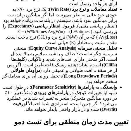
ازای هر واحد ریسک است.
تعداد معاملات و نرخ برد (Win Rate)
: یک نرخ برد ۷۰٪ به
خودی خود عالی به نظر می‌رسد، اما اگر میانگین زیان، سه
برابر میانگین سود باشد، سیستم در بلندمدت زیانده خواهد بود
(انتظار ریاضی منفی). فرمول
انتظار ریاضی (Expectancy)
را
بررسی کنید: ( E = (W% \times AvgWin) – (L% \times
AvgLoss) ) که در آن (W%) نرخ برد و (L%) نرخ باخت است.
مقدار مثبت و معنادار (E) حیاتی است.
تحلیل منحنی سرمایه (Equity Curve Analysis)
: منحنی
سرمایه چگونه است؟ صاف و با شیب ملایم به بالا ایده‌آل
است. اگر منحنی دارای افت‌های شدید و ناگهانی (
کلیف‌ها
(Cliffs)
) است، نشان‌دهنده ریسک فاجعه‌آمیز است. اگر پس
از هر سقف، افت طولانی و عمیقی دارد (
دراودان طولانی
(Long Drawdown Periods)
)، تحمل روانی آن برای معامله‌گر
سخت خواهد بود.
وابستگی به پارامترها (Parameter Sensitivity)
: در طول تست
دمو، آیا تغییرات کوچک در
پارامترهای ورودی
(مثلاً تغییر ۱۰٪
در دوره میانگین متحرک) منجر به تغییرات شدید در عملکرد
می‌شود؟ اگر چنین است، استراتژی شما احتمالاً
اورفیت
(Overfit)
شده و در بازار واقعی پایدار نخواهد ماند.
تعیین مدت زمان منطقی برای تست دمو