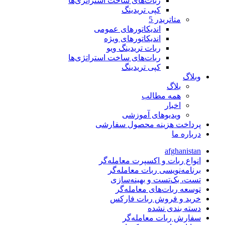
ربات‌های ساخت استراتژی‌ها
کپی تریدینگ
متاتريدر 5
اندیکاتورهای عمومی
اندیکاتورهای ویژه
ربات تریدینگ ویو
ربات‌های ساخت استراتژی‌ها
کپی تریدینگ
وبلاگ
بلاگ
همه مطالب
اخبار
ویدیوهای آموزشی
پرداخت هزینه محصول سفارشی
درباره ما
afghanistan
انواع ربات و اکسپرت معامله‌گر
برنامه‌نویسی ربات معامله‌گر
تست، بک‌تست و بهینه‌سازی
توسعه ربات‌های معامله‌گر
خرید و فروش ربات فارکس
دسته بندی نشده
سفارش ربات معامله‌گر