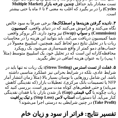
تست معنادار باید حداقل
چندین چرخه بازار (Multiple Market
Cycles)
را در بر بگیرد که اغلب به معنی ۳ تا ۶ ماه یا حتی بیشتر
است.
۴. نادیده گرفتن هزینه‌ها و اصطکاک‌ها:
برخی صرفاً به سود خالص
نگاه می‌کنند و فراموش می‌کنند که در دنیای واقعی،
کمیسیون
(Commission)
و
سواپ (Swap)
نیز وجود دارند. اگر بروکر واقعی
شما کمیسیون دریافت می‌کند، باید بتوانید این هزینه را در محاسبات
ربات یا در تحلیل نتایج دمو لحاظ کنید. همچنین، اسلیپیج معمولاً در
حساب‌های دمو کمتر از واقع شبیه‌سازی می‌شود. یک رویکرد
محافظه‌کارانه این است که در تحلیل خود، یک اسلیپیج متوسط (مثلاً
۱ پیپ) را به عنوان هزینه اضافی در نظر بگیرید.
۵. غفلت از تست استرس (Stress Testing):
یک ربات نه تنها باید در
شرایط عادی، بلکه در شرایط بحرانی نیز عملکرد مناسبی داشته
باشد. این شامل روزهایی با نوسان بسیار بالا (مثلاً زمان انتشار آمار
NFP یا تصمیمات بانک مرکزی)، تعطیلات بازار (که نقدینگی کاهش
می‌یابد) و حتی قطعی‌های کوتاه مدت سرور است. بررسی کنید که
ربات چگونه با
گپ قیمتی (Gap)
باز شدن بازار، یا با فقدان نقدینگی
کنار می‌آید. آیا دستورات
استاپ لاس (Stop Loss)
و
تیک پرافیت
(Take Profit)
در چنین شرایطی به درستی اجرا می‌شوند؟
تفسیر نتایج: فراتر از سود و زیان خام