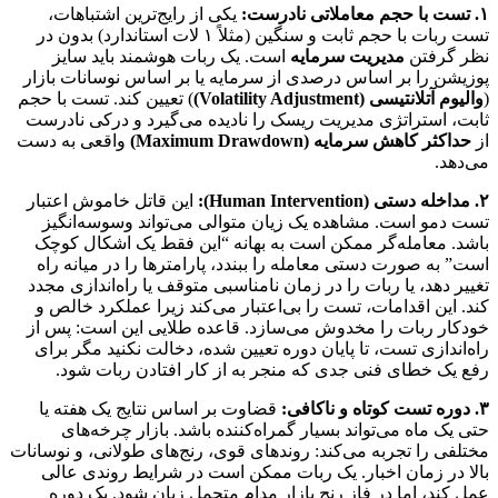
۱. تست با حجم معاملاتی نادرست:
یکی از رایج‌ترین اشتباهات،
تست ربات با حجم ثابت و سنگین (مثلاً ۱ لات استاندارد) بدون در
نظر گرفتن
مدیریت سرمایه
است. یک ربات هوشمند باید سایز
پوزیشن را بر اساس درصدی از سرمایه یا بر اساس نوسانات بازار
(
والیوم آتلانتیسی (Volatility Adjustment)
) تعیین کند. تست با حجم
ثابت، استراتژی مدیریت ریسک را نادیده می‌گیرد و درکی نادرست
از
حداکثر کاهش سرمایه (Maximum Drawdown)
واقعی به دست
می‌دهد.
۲. مداخله دستی (Human Intervention):
این قاتل خاموش اعتبار
تست دمو است. مشاهده یک زیان متوالی می‌تواند وسوسه‌انگیز
باشد. معامله‌گر ممکن است به بهانه “این فقط یک اشکال کوچک
است” به صورت دستی معامله را ببندد، پارامترها را در میانه راه
تغییر دهد، یا ربات را در زمان نامناسبی متوقف یا راه‌اندازی مجدد
کند. این اقدامات، تست را بی‌اعتبار می‌کند زیرا عملکرد خالص و
خودکار ربات را مخدوش می‌سازد. قاعده طلایی این است: پس از
راه‌اندازی تست، تا پایان دوره تعیین شده، دخالت نکنید مگر برای
رفع یک خطای فنی جدی که منجر به از کار افتادن ربات شود.
۳. دوره تست کوتاه و ناکافی:
قضاوت بر اساس نتایج یک هفته یا
حتی یک ماه می‌تواند بسیار گمراه‌کننده باشد. بازار چرخه‌های
مختلفی را تجربه می‌کند: روندهای قوی، رنج‌های طولانی، و نوسانات
بالا در زمان اخبار. یک ربات ممکن است در شرایط روندی عالی
عمل کند، اما در فاز رنج بازار مدام متحمل زیان شود. یک دوره