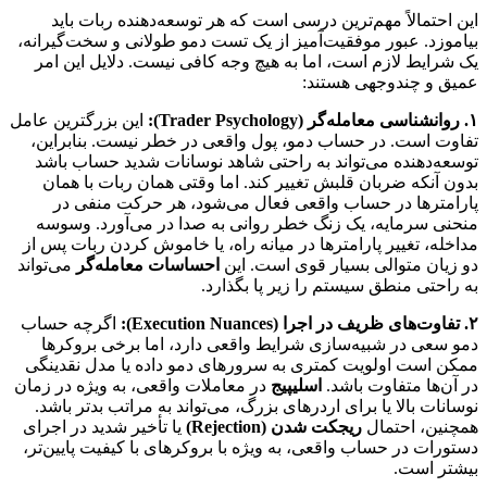
این احتمالاً مهم‌ترین درسی است که هر توسعه‌دهنده ربات باید
بیاموزد. عبور موفقیت‌آمیز از یک تست دمو طولانی و سخت‌گیرانه،
یک شرایط لازم است، اما به هیچ وجه کافی نیست. دلایل این امر
عمیق و چندوجهی هستند:
۱. روانشناسی معامله‌گر (Trader Psychology):
این بزرگترین عامل
تفاوت است. در حساب دمو، پول واقعی در خطر نیست. بنابراین،
توسعه‌دهنده می‌تواند به راحتی شاهد نوسانات شدید حساب باشد
بدون آنکه ضربان قلبش تغییر کند. اما وقتی همان ربات با همان
پارامترها در حساب واقعی فعال می‌شود، هر حرکت منفی در
منحنی سرمایه، یک زنگ خطر روانی به صدا در می‌آورد. وسوسه
مداخله، تغییر پارامترها در میانه راه، یا خاموش کردن ربات پس از
دو زیان متوالی بسیار قوی است. این
احساسات معامله‌گر
می‌تواند
به راحتی منطق سیستم را زیر پا بگذارد.
۲. تفاوت‌های ظریف در اجرا (Execution Nuances):
اگرچه حساب
دمو سعی در شبیه‌سازی شرایط واقعی دارد، اما برخی بروکرها
ممکن است اولویت کمتری به سرورهای دمو داده یا مدل نقدینگی
در آن‌ها متفاوت باشد.
اسلیپیج
در معاملات واقعی، به ویژه در زمان
نوسانات بالا یا برای اردرهای بزرگ، می‌تواند به مراتب بدتر باشد.
همچنین، احتمال
ریجکت شدن (Rejection)
یا تأخیر شدید در اجرای
دستورات در حساب واقعی، به ویژه با بروکرهای با کیفیت پایین‌تر،
بیشتر است.