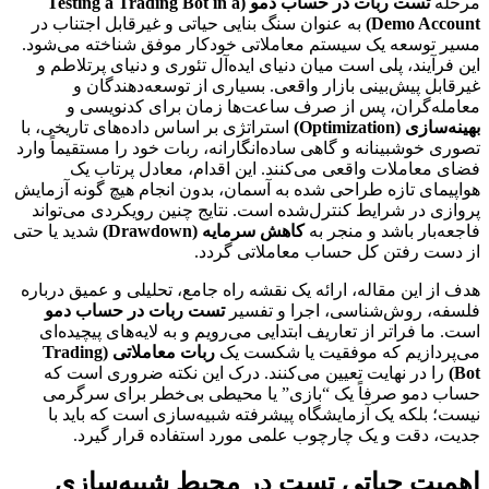
مرحله
تست ربات در حساب دمو (Testing a Trading Bot in a
Demo Account)
به عنوان سنگ بنایی حیاتی و غیرقابل اجتناب در
مسیر توسعه یک سیستم معاملاتی خودکار موفق شناخته می‌شود.
این فرآیند، پلی است میان دنیای ایده‌آل تئوری و دنیای پرتلاطم و
غیرقابل پیش‌بینی بازار واقعی. بسیاری از توسعه‌دهندگان و
معامله‌گران، پس از صرف ساعت‌ها زمان برای کدنویسی و
بهینه‌سازی (Optimization)
استراتژی بر اساس داده‌های تاریخی، با
تصوری خوشبینانه و گاهی ساده‌انگارانه، ربات خود را مستقیماً وارد
فضای معاملات واقعی می‌کنند. این اقدام، معادل پرتاب یک
هواپیمای تازه طراحی شده به آسمان، بدون انجام هیچ گونه آزمایش
پروازی در شرایط کنترل‌شده است. نتایج چنین رویکردی می‌تواند
فاجعه‌بار باشد و منجر به
کاهش سرمایه (Drawdown)
شدید یا حتی
از دست رفتن کل حساب معاملاتی گردد.
هدف از این مقاله، ارائه یک نقشه راه جامع، تحلیلی و عمیق درباره
فلسفه، روش‌شناسی، اجرا و تفسیر
تست ربات در حساب دمو
است. ما فراتر از تعاریف ابتدایی می‌رویم و به لایه‌های پیچیده‌ای
می‌پردازیم که موفقیت یا شکست یک
ربات معاملاتی (Trading
Bot)
را در نهایت تعیین می‌کنند. درک این نکته ضروری است که
حساب دمو صرفاً یک “بازی” یا محیطی بی‌خطر برای سرگرمی
نیست؛ بلکه یک آزمایشگاه پیشرفته شبیه‌سازی است که باید با
جدیت، دقت و یک چارچوب علمی مورد استفاده قرار گیرد.
اهمیت حیاتی تست در محیط شبیه‌سازی