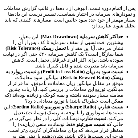
پس از اتمام دوره تست، انبوهی از داده‌ها در قالب گزارش معاملات
و نمودارهای سرمایه در اختیار شماست. تفسیر درست این داده‌ها
بسیار مهمتر از خود عدد سود خالص است. معیارهای کلیدی که باید
تحلیل شوند عبارتند از:
حداکثر کاهش سرمایه (Max Drawdown)
: این معیار،
بیشترین افت نسبی از سقف سرمایه تا کف پس از آن را
نشان می‌دهد. آیا این مقدار با
تحمل ریسک (Risk Tolerance)
شما سازگار است؟ یک کاهش سرمایه ۴۰٪ حتی اگر در نهایت
سودده باشد، برای اکثر افراد غیرقابل تحمل است. کاهش
سرمایه باید مدیریت شده و قابل کنترل باشد.
نسبت سود به زیان (Profit to Loss Ratio) و نسبت ریوارد به
ریسک (Risk to Reward Ratio)
: میانگین سود معاملات
موفق در مقابل میانگین زیان معاملات ناموفق. اما فراتر از
میانگین، توزیع این معاملات را بررسی کنید. آیا ربات چندین
معامله بسیار سودده داشته و بقیه کوچک و زیانده بوده‌اند (که
ممکن است خطرناک باشد) یا توزیع متعادلی دارد؟
نسبت شارپ (Sharpe Ratio) و سورتینو (Sortino Ratio)
: این
نسبت‌ها، سودآوری را با توجه به ریسک (نوسانات) تعدیل
می‌کنند.
نسبت شارپ
نوسانات کلی را در نظر می‌گیرد، در
حالی که
نسبت سورتینو
فقط نوسانات منفی (زیان‌ده) را
مدنظر قرار می‌دهد که برای معامله‌گران کاربردی‌تر است.
هرچه این نسبت‌ها بالاتر باشد، نشان‌دهنده بازدهی بهتر به