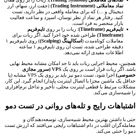
نماد معاملاتی (Trading Instrument)
(جفت ارز، سهام، ارز
دیجیتال و …) که برای معامله واقعی در نظر دارید، تست
کنید. رفتار هر نماد از نظر نوسان، اسپرد و ساعت فعالیت
بازار منحصر به فرد است.
تایم‌فریم (Timeframe)
: ربات را بر روی
تایم‌فریم
(Timeframe)
طراحی شده خود اجرا کنید. اگر ربات برای
معاملات کوتاه‌مدت (
اسکالپینگ (Scalping)
) روی تایم‌فریم ۱
دقیقه طراحی شده، تست آن روی تایم‌فریم ۱ ساعته
اطلاعات مفیدی ارائه نمی‌دهد.
همچنین، محیط اجرایی ربات باید تا حد امکان مشابه محیط نهایی
باشد. اگر ربات قرار است بر روی یک
VPS (سرور مجازی
خصوصی)
اجرا شود، تست دمو نیز باید بر روی یک VPS مشابه (یا
حداقل یک ماشین مجزا با اتصال اینترنت پایدار) انجام گیرد. این کار،
مشکلات مرتبط با قطعی اینترنت محلی، تأخیر و تداخل نرم‌افزاری
را شبیه‌سازی می‌کند.
اشتباهات رایج و تله‌های روانی در تست دمو
حتی با داشتن بهترین محیط شبیه‌سازی، توسعه‌دهندگان و
معامله‌گران اغلب در دام اشتباهات رایجی می‌افتند که ارزش تست
دمو را خنثی می‌کند.