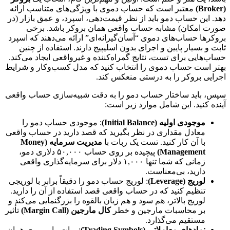
(Broker)
معتبر است که حساب دموی با ویژگی‌های متناسب ارائه
دهد. این حساب دمو باید از نظر قیمت‌دهی، اسپرد، و عمق بازار (در
صورت امکان) مشابه حساب واقعی همان بروکر باشد. برخی
بروکرها حساب‌های دموی “آسان‌گیرانه‌ای” ارائه می‌دهند که اسپرد
ثابت و بسیار پایین و اجرای بدون اسلیپیج دارند. استفاده از چنین
حساب‌هایی برای تست، نتایج گمراه‌کننده و غیرواقعی ایجاد می‌کند.
بهتر است حساب دموی را انتخاب کنید که مدل کسب‌وکار و شرایط
اجرایی بروکر را به درستی منعکس کند.
سپس، باید ساختار حساب دمو را به دقت شبیه‌سازی حساب واقعی
آینده کنید. این شامل موارد زیر است:
موجودی اولیه (Initial Balance)
: موجودی حساب دمو را
معادل مقداری در نظر بگیرید که قصد دارید در حساب واقعی
با آن کار کنید. تست یک ربات با
مدیریت سرمایه (Money
Management)
پیچیده بر روی حساب ۵۰,۰۰۰ دلاری دمو،
زمانی که شما تنها ۱,۰۰۰ دلار برای سرمایه‌گذاری واقعی
دارید، بی‌معناست.
لوریج (Leverage)
: لوریج حساب دمو را دقیقاً برابر با لوریجی
تنظیم کنید که در حساب واقعی قصد استفاده از آن را دارید.
لوریج بالاتر، هم سود و هم زیان بالقوه را بزرگنمایی می‌کند و
بر محاسبات مارجین و خطر
کال مارجین (Margin Call)
تأثیر
مستقیم می‌گذارد.
نمادهای معاملاتی (Trading Symbols)
: ربات را بر روی همان