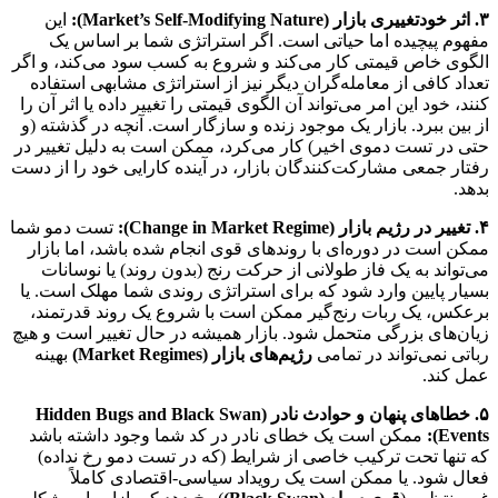
۳. اثر خودتغییری بازار (Market’s Self-Modifying Nature):
این
مفهوم پیچیده اما حیاتی است. اگر استراتژی شما بر اساس یک
الگوی خاص قیمتی کار می‌کند و شروع به کسب سود می‌کند، و اگر
تعداد کافی از معامله‌گران دیگر نیز از استراتژی مشابهی استفاده
کنند، خود این امر می‌تواند آن الگوی قیمتی را تغییر داده یا اثر آن را
از بین ببرد. بازار یک موجود زنده و سازگار است. آنچه در گذشته (و
حتی در تست دموی اخیر) کار می‌کرد، ممکن است به دلیل تغییر در
رفتار جمعی مشارکت‌کنندگان بازار، در آینده کارایی خود را از دست
بدهد.
۴. تغییر در رژیم بازار (Change in Market Regime):
تست دمو شما
ممکن است در دوره‌ای با روندهای قوی انجام شده باشد، اما بازار
می‌تواند به یک فاز طولانی از حرکت رنج (بدون روند) یا نوسانات
بسیار پایین وارد شود که برای استراتژی روندی شما مهلک است. یا
برعکس، یک ربات رنج‌گیر ممکن است با شروع یک روند قدرتمند،
زیان‌های بزرگی متحمل شود. بازار همیشه در حال تغییر است و هیچ
رباتی نمی‌تواند در تمامی
رژیم‌های بازار (Market Regimes)
بهینه
عمل کند.
۵. خطاهای پنهان و حوادث نادر (Hidden Bugs and Black Swan
Events):
ممکن است یک خطای نادر در کد شما وجود داشته باشد
که تنها تحت ترکیب خاصی از شرایط (که در تست دمو رخ نداده)
فعال شود. یا ممکن است یک رویداد سیاسی-اقتصادی کاملاً