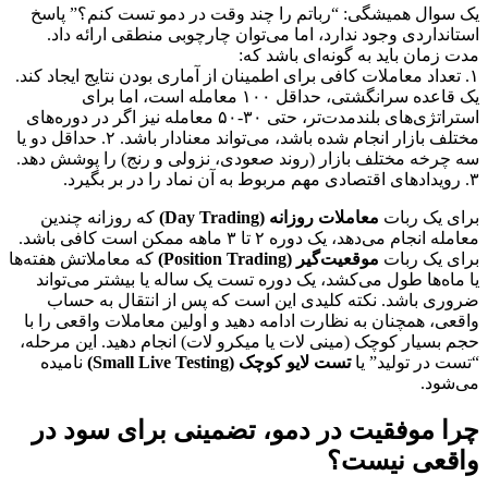
یک سوال همیشگی: “رباتم را چند وقت در دمو تست کنم؟” پاسخ
استانداردی وجود ندارد، اما می‌توان چارچوبی منطقی ارائه داد.
مدت زمان باید به گونه‌ای باشد که:
۱. تعداد معاملات کافی برای اطمینان از آماری بودن نتایج ایجاد کند.
یک قاعده سرانگشتی، حداقل ۱۰۰ معامله است، اما برای
استراتژی‌های بلندمدت‌تر، حتی ۳۰-۵۰ معامله نیز اگر در دوره‌های
مختلف بازار انجام شده باشد، می‌تواند معنادار باشد. ۲. حداقل دو یا
سه چرخه مختلف بازار (روند صعودی، نزولی و رنج) را پوشش دهد.
۳. رویدادهای اقتصادی مهم مربوط به آن نماد را در بر بگیرد.
برای یک ربات
معاملات روزانه (Day Trading)
که روزانه چندین
معامله انجام می‌دهد، یک دوره ۲ تا ۳ ماهه ممکن است کافی باشد.
برای یک ربات
موقعیت‌گیر (Position Trading)
که معاملاتش هفته‌ها
یا ماه‌ها طول می‌کشد، یک دوره تست یک ساله یا بیشتر می‌تواند
ضروری باشد. نکته کلیدی این است که پس از انتقال به حساب
واقعی، همچنان به نظارت ادامه دهید و اولین معاملات واقعی را با
حجم بسیار کوچک (مینی لات یا میکرو لات) انجام دهید. این مرحله،
“تست در تولید” یا
تست لایو کوچک (Small Live Testing)
نامیده
می‌شود.
چرا موفقیت در دمو، تضمینی برای سود در
واقعی نیست؟