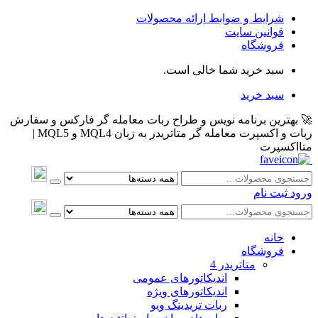
شرایط و ضوابط ارائه محصولات
قوانین سایت
فروشگاه
سبد خرید شما خالی است.
سبد خرید
🚀 بهترین برنامه نویس و طراح ربات معامله گر فارکس و سفارش
ربات و اکسپرت معامله گر متاتریدر به زبان MQL4 و MQL5 |
متااکسپرت
ورود
ثبت نام
خانه
فروشگاه
متاتريدر 4
اندیکاتورهای عمومی
اندیکاتورهای ویژه
ربات تریدینگ ویو