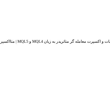
له گر متاتریدر به زبان MQL4 و MQL5 | متااکسپرت