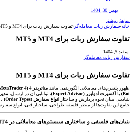
بهمن 30, 1404
نمایش بیشتر
خانه
›
سفارش ربات معامله‌گر
›
تفاوت سفارش ربات برای MT4 و MT5
تفاوت سفارش ربات برای MT4 و MT5
اسفند 5, 1404
سفارش ربات معامله‌گر
تفاوت سفارش ربات برای MT4 و MT5
ظهور پلتفرم‌های معاملاتی الگوریتمی مانند
متاتریدر 4 (MetaTrader 4)
Bot)
یا
اکسپرت ادوایزر (Expert Advisor)
، توانایی آن در ارسال،
مدیریت س
بنیادینی میان نحوه پردازش و ساختار
انواع سفارش (Order Types)
در
جامع این تفاوت‌ها از منظر فلسفه طراحی، ساختار فنی، انواع سفارش
بنیان‌های فلسفی و ساختاری سیستم‌های معاملاتی در MT4 و MT5