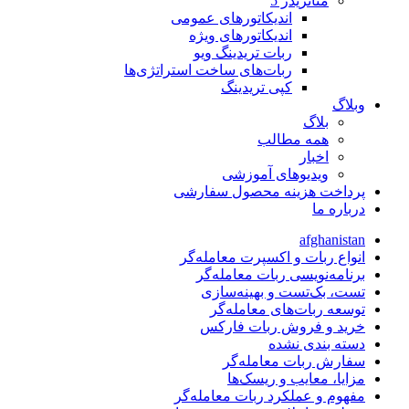
متاتريدر 5
اندیکاتورهای عمومی
اندیکاتورهای ویژه
ربات تریدینگ ویو
ربات‌های ساخت استراتژی‌ها
کپی تریدینگ
وبلاگ
بلاگ
همه مطالب
اخبار
ویدیوهای آموزشی
پرداخت هزینه محصول سفارشی
درباره ما
afghanistan
انواع ربات و اکسپرت معامله‌گر
برنامه‌نویسی ربات معامله‌گر
تست، بک‌تست و بهینه‌سازی
توسعه ربات‌های معامله‌گر
خرید و فروش ربات فارکس
دسته بندی نشده
سفارش ربات معامله‌گر
مزایا، معایب و ریسک‌ها
مفهوم و عملکرد ربات معامله‌گر