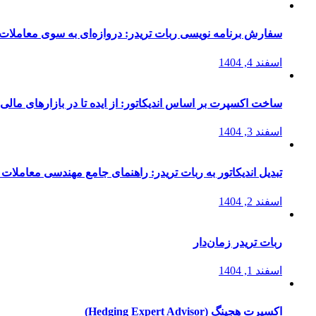
سفارش برنامه نویسی ربات تریدر: دروازه‌ای به سوی معاملات 
اسفند 4, 1404
ساخت اکسپرت بر اساس اندیکاتور: از ایده تا در بازارهای مالی
اسفند 3, 1404
تبدیل اندیکاتور به ربات تریدر: راهنمای جامع مهندسی معاملات 
اسفند 2, 1404
ربات تریدر زمان‌دار
اسفند 1, 1404
اکسپرت هجینگ (Hedging Expert Advisor)