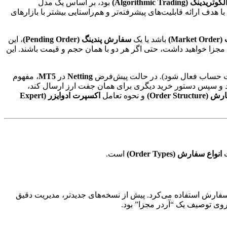
لگوتریدینگ (Algorithmic Trading)
بود، بر اساس یک مدل
با هدف ارائه قابلیت‌های پیشرفته‌تر و هم‌راستایی بیشتر با بازارهای
Ma)
باشد یا یک
سفارش پندینگ (Pending Order)
، این
مجزا خواهید داشت، حتی اگر هر دو با همان حجم و قیمت باشند. این
یمات حساب فعال شود). در حالت پیش‌فرض
Netting
در
MT5
، مفهوم
N) ابتدا یک خرید ۱ لات EURUSD انجام دهد و سپس دستور خرید دیگری برای همان جفت ارز ارسال کند،
Order Stru)
و نحوه تعامل
اکسپرت ادوایزر (Expert
ت
انواع سفارش (Order Types)
است.
سفارش استفاده می‌کرد. پیش از نسخه‌های جدیدتر، مدیریت دقیق
وی توصیف یک “آردر مجزا” بود.