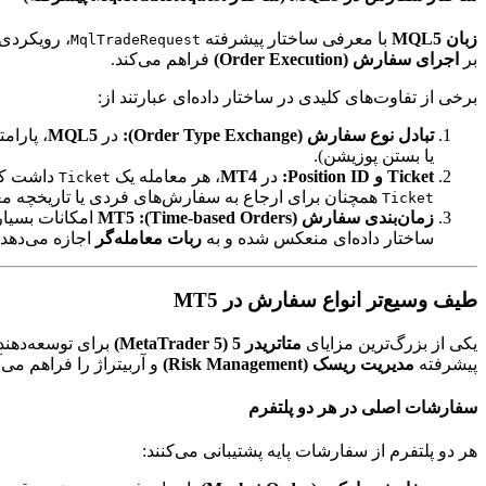
زبان MQL5
با معرفی ساختار پیشرفته
MqlTradeRequest
بر
اجرای سفارش (Order Execution)
فراهم می‌کند.
برخی از تفاوت‌های کلیدی در ساختار داده‌ای عبارتند از:
تبادل نوع سفارش (Order Type Exchange):
در
MQL5
، پارام
یا بستن پوزیشن).
Ticket و Position ID:
در
MT4
، هر معامله یک
داشت که 
Ticket
همچنان برای ارجاع به سفارش‌های فردی یا تاریخچه مع
Ticket
زمان‌بندی سفارش (Time-based Orders):
MT5
امکانات بسیار قوی‌تر
ساختار داده‌ای منعکس شده و به
ربات معامله‌گر
اجازه می‌دهد 
طیف وسیع‌تر انواع سفارش در MT5
یکی از بزرگ‌ترین مزایای
متاتریدر 5 (MetaTrader 5)
برای توسعه‌دهن
پیشرفته
مدیریت ریسک (Risk Management)
و آربیتراژ را فراهم می‌آ
سفارشات اصلی در هر دو پلتفرم
هر دو پلتفرم از سفارشات پایه پشتیبانی می‌کنند: