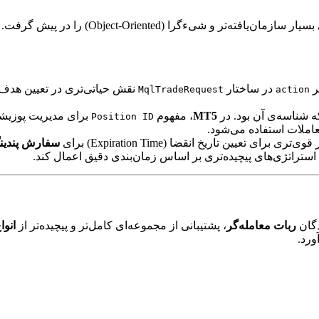
، رویکردی بسیار سازمان‌یافته‌تر
تر
در ساختار
نقش حیاتی‌تری در تعیین هدف
MqlTradeRequest
action
شناسه‌ی آن بود. در
MT5
، مفهوم
برای مدیریت پوزیشن‌ها (به خصوص در ح
Position ID
املات استفاده می‌شود.
ی برای تعیین تاریخ انقضا (Expiration Time) برای
سفارش پندینگ (ng Order
استراتژی‌های پیچیده‌تری بر اساس زمان‌بندی دقیق اعمال کند.
دگان
ربات معامله‌گر
، پشتیبانی از مجموعه‌ای کامل‌تر و پیچیده‌تر از
انواع 
ورد.