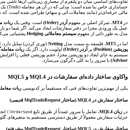
تفاوت‌های اساسی میان دو پلتفرم از معماری زیربنایی آن‌ها ناشی می
حسابداری خاص بنا شده است؛ مدلی که در آن هر معامله (Trade) یک موجودیت مجزا و مستقل است. در مقابل،
مالی حرفه‌ای‌تر (مانند معاملات آتی و سهام) طراحی شده است، که من
در
MT4
، تمرکز اصلی بر مفهوم
آردر (Order)
است. وقتی یک
ربات مع
عمل یک ورودی مجزا در دفتر سفارشات ایجاد می‌کند. اگر شما دو بار دستور خرید (Buy) برای USD
مدل به طور ذاتی از مفهوم
سیستم معاملاتی Hedging
پشتیبانی می‌کن
اما در
MT5
، فلسفه به سمت مدل
Netting
(توری کردن) تمایل دارد،
پوزیشن (Position)
بر
آردر (Order)
اولویت دارد. اگر یک
ربات معامله‌
سیستم به جای ایجاد دو پوزیشن مجزا، حجم پوزیشن فعلی را افزایش داده و آن را به ۱ لات تبدیل می‌کند. ا
Advisor)
با سرور را به کلی دگرگون می‌سازد.
واکاوی ساختار داده‌ای سفارشات در MQL4 و MQL5
یکی از مهم‌ترین تفاوت‌های فنی که مستقیماً بر کدنویسی
ربات معامله
ساختار سفارش در MQL4 (ساختار MqlTradeRequest قدیمی)
در
زبان MQL4
، تعامل با سرور عمدتاً از طریق تابع
انجا
OrderSend()
جزئیات سفارش معمولاً از طریق دسترسی مستقیم به متغیرهای گلوب
ساختار سفارش در MQL5 (ساختار MqlTradeRequest پیشرفته)