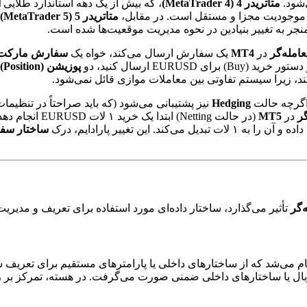
‌شود.
متاتریدر 4 (MetaTrader 4)
، که بیش از یک دهه استاندارد طلایی
ا
متاتریدر 5 (MetaTrader 5)
جر به تغییر بنیادین در نحوه مدیریت موقعیت‌ها شده است.
امله‌گر
در
MT4
یک سفارش ارسال می‌کند، خواه یک
سفارش مارکت (rket Order
EUR ارسال کنید، دو
پوزیشن (Position)
د، زیرا سیستم تفاوتی بین معاملات موازی قائل نمی‌شود.
 اگرچه حالت
Hedging
نیز پشتیبانی می‌شود (که باید صراحتاً در تنظ
گر
در
MT5
(در حالت etting
ین تغییر پارادایم، درک
ساختار سفارش (cture
‌گر
تأثیر می‌گذارد، ساختار داده‌ای مورد استفاده برای تعریف و مدیری
م می‌شد که از ساختارهای داخلی یا پارامترهای مستقیم برای تعریف 
ال یا ساختارهای داخلی ضمنی صورت می‌گرفت. در هسته، تمرکز بر ر